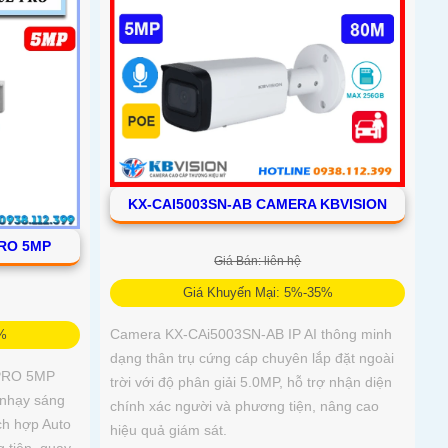
KX-CAI5003SN-AB CAMERA KBVISION
PRO 5MP
Giá Bán: liên hệ
Giá Khuyến Mại: 5%-35%
Camera KX-CAi5003SN-AB IP AI thông minh
5%
dạng thân trụ cứng cáp chuyên lắp đặt ngoài
-PRO 5MP
trời với độ phân giải 5.0MP, hỗ trợ nhận diện
 nhạy sáng
chính xác người và phương tiện, nâng cao
ch hợp Auto
hiệu quả giám sát.