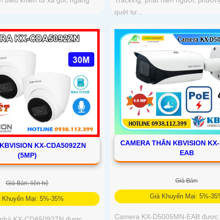
 điều khiển từ xa góc ngang
Tracking, phát hiện người, phương
quét tự...
CAMERA THÂN KBVISION KX
KBVISION KX-CDA5092ZN
EAB
(5MP)
Giá Bán:
Giá Bán: liên hệ
Giá Khuyến Mại: 5%-3
á Khuyến Mại: 5%-35%
Camera KX-D5005MN-EAB được t
 nhà KX-CDA5092ZN được