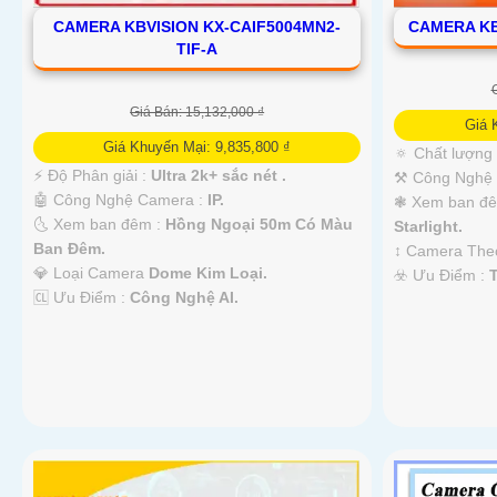
CAMERA KBVISION KX-CAIF5004MN2-
CAMERA KB
TIF-A
Giá Bán: 15,132,000 ₫
Giá 
Giá Khuyến Mại: 9,835,800 ₫
🔅 Chất lượng
️⚡ Độ Phân giải :
Ultra 2k+ sắc nét .
⚒ Công Nghệ
🤖️ Công Nghệ Camera :
IP.
❃ Xem ban đ
🌜 Xem ban đêm :
Hồng Ngoại 50m Có Màu
Starlight.
Ban Đêm.
↕️ Camera Th
💎 Loại Camera
Dome Kim Loại.
️☣️ Ưu Điểm :
️🆑 Ưu Điểm :
Công Nghệ AI.