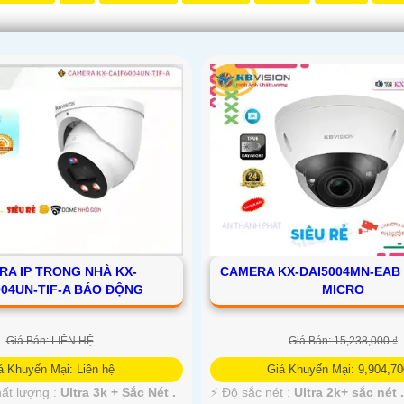
RA IP TRONG NHÀ KX-
CAMERA KX-DAI5004MN-EAB
004UN-TIF-A BÁO ĐỘNG
MICRO
Giá Bán: LIÊN HỆ
Giá Bán: 15,238,000 ₫
á Khuyến Mại: Liên hệ
Giá Khuyến Mại: 9,904,70
hất lượng :
Ultra 3k + Sắc Nét .
️⚡ Độ sắc nét :
Ultra 2k+ sắc nét .