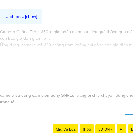
Camera Chống Trộm 360 là giải pháp giám sát hiệu quả thông qua điện 
còn bao giờ đơn giản hơn.
Ứng dụng camera wifi 360 chống trộm không chỉ dành cho gia đình mà
camera sử dụng cảm biến Sony SNR1s, trang bị chip chuyên dụng cho 
trong tối.
Mic Và Loa
IP66
3D DNR
AI
D