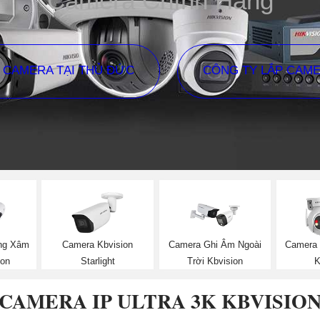
Camera Chính Hãng
P CAMERA TẠI THỦ ĐỨC
CÔNG TY LẮP CAM
ng Xâm
Camera Kbvision
Camera Ghi Âm Ngoài
Camera 
ion
Starlight
Trời Kbvision
K
CAMERA IP ULTRA 3K KBVISIO