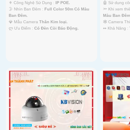
⚜️ Công Nghệ Sử Dụng :
IP POE.
🤖️ Sử dụng c
🌛 Nhìn Ban Đêm :
Full Color 50m Có Màu
🔦 Khi xem thi
Ban Ðêm.
Màu Ban Ðêm
💎 Mẫu Camera
Thân Kim loại.
🕸️ Camera Th
️ლ Ưu Điểm :
Có Ðèn Còi Báo Động.
️↭ Khả Năng :