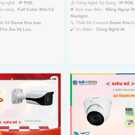
ông nghệ :
IP POE.
🕉️ Công Nghệ Sử Dụng :
IP POE.
ếu sáng :
Full Color 30m Có
❃ Xem ban đêm :
Hồng Ngoại 4
.
Starlight.
iết Kế
Dome Kim loại.
🔩 Thiết Kế Camera
Dome Kim Lo
Thu Âm Và Loa.
️✔️ Ưu Điểm :
Công Nghệ AI.