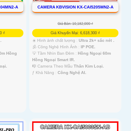
204MN2-A
CAMERA KBVISION KX-CAI5205MN2-A
Giá Bán: 10,182,000 ₫
0 ₫
Giá Khuyến Mại: 6,618,300 ₫
.
☀️ Hình ảnh chất lượng :
Ultra 2k+ sắc nét .
🕉️ Công Nghệ Hình Ảnh :
IP POE.
40m Hồng
💡 Tầm Nhìn Ban Đêm :
Hồng Ngoại 60m
Hồng Ngoại Smart IR.
oại.
🎼️ Camera Theo Mẫu
Thân Kim Loại.
️ƒ Khả Năng :
Công Nghệ AI.