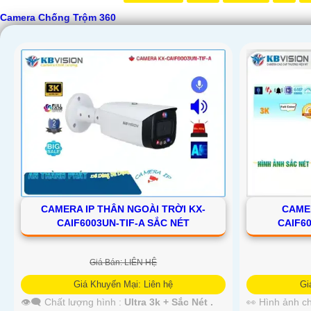
Camera Chống Trộm 360
'
CAMERA IP THÂN NGOÀI TRỜI KX-
CAME
CAIF6003UN-TIF-A SẮC NÉT
CAIF6
Giá Bán: LIÊN HỆ
Giá Khuyến Mại: Liên hệ
Gi
👁️‍🗨 Chất lượng hình :
Ultra 3k + Sắc Nét .
👀 Hình ảnh c