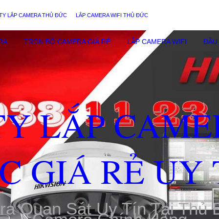
TY LẮP CAMERA THỦ ĐỨC
LẮP CAMERA WIFI THỦ ĐỨC
RA
TRỌN BỘ CAMERA GIÁ RẺ
LẮP CAMERA WIFI
ĐẦU 
TY LẮP CAME
C GIÁ RẺ UY 
ra Quan Sát Uy Tín Tại Thủ