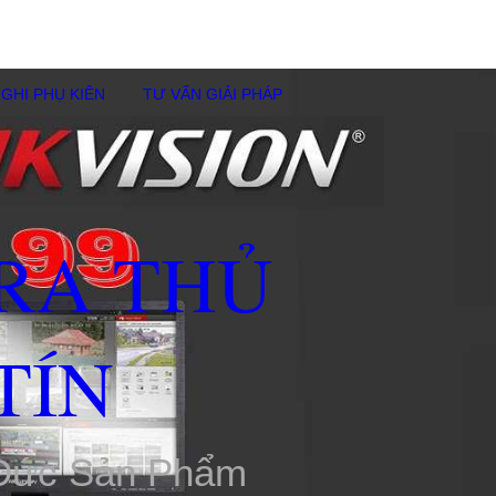
GHI PHỤ KIÊN
TƯ VẤN GIẢI PHÁP
RA THỦ
TÍN
 Đức Sản Phẩm