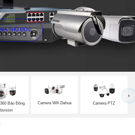
ERA THỦ ĐỨC
Camera Wifi Dahua
360 Báo Động
Camera PTZ
bvision
N