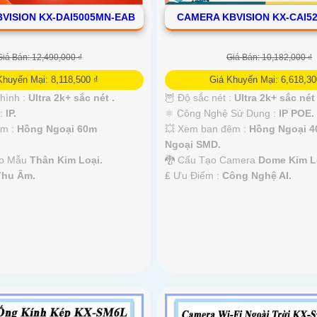
VISION KX-DAI5005MN-EAB
CAMERA KBVISION KX-CAI5
Giá Bán: 12,490,000 ₫
Giá Bán: 10,182,000 ₫
Khuyến Mại: 8,118,500 ₫
Giá Khuyến Mại: 6,618,30
 hình :
Ultra 2k+ sắc nét .
🦉 Độ sắc nét :
Ultra 2k+ sắc nét 
 :
IP.
⚛️ Công Nghệ Sử Dụng :
IP POE.
êm :
Hồng Ngoại 60m
💥 Xem ban đêm :
Hồng Ngoại 
Ngoại SMD.
eo Mẫu
Thân Kim Loại.
🐉️ Cấu Tạo Camera
Dome Kim L
Thu Âm.
️₤ Ưu Điểm :
Công Nghệ AI.