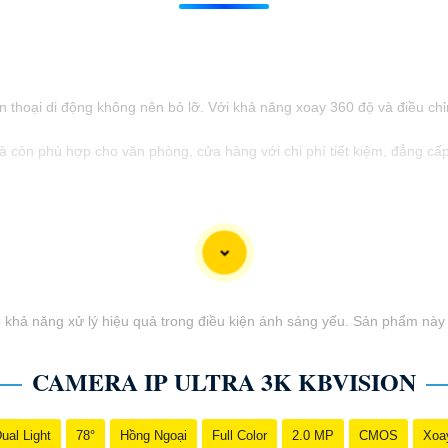
thoại di động không nên bỏ lỡ. Với khả năng xoay 360 độ và điều chỉnh
 còn phù hợp cho văn phòng, cửa hàng với chi phí tiết kiệm, đẳng cấ
khả năng xử lý hiệu quả trong điều kiện ánh sáng yếu. Sản phẩm này 
CAMERA IP ULTRA 3K KBVISION
ual Light
78°
Hồng Ngoại
Full Color
2.0 MP
CMOS
Xoa