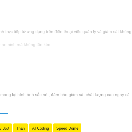
 trực tiếp từ ứng dụng trên điện thoại việc quản lý và giám sát không
p an ninh mà không tốn kém.
mang lại hình ảnh sắc nét, đảm bảo giám sát chất lượng cao ngay cả
y 360
Thân
AI Coding
Speed Dome