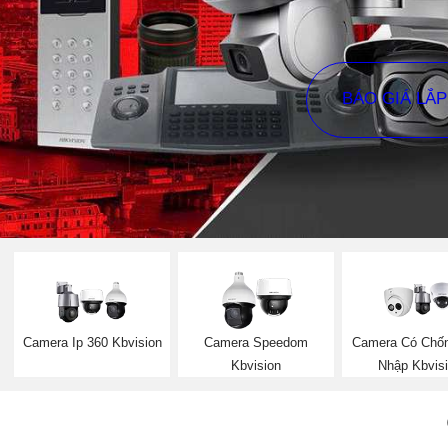
BÁO GIÁ LẮ
Camera Ip 360 Kbvision
Camera Speedom
Camera Có Chố
Kbvision
Nhập Kbvis