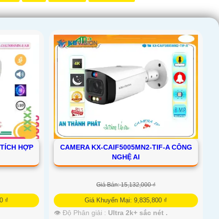
 TÍCH HỢP
CAMERA KX-CAIF5005MN2-TIF-A CÔNG
NGHỆ AI
Giá Bán: 15,132,000 ₫
0 ₫
Giá Khuyến Mại: 9,835,800 ₫
👁 Độ Phân giải :
Ultra 2k+ sắc nét .