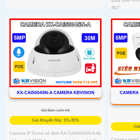
quay quét 6mm
352°
KX-CAI5004SN-A CAMERA KBVISION
CAMERA 
Giá Bán: Liên Hệ
Giá Khuyến Mại: 5%-35%
Gi
Camera IP Dome cố định KX-CAi5004SN-A độ
Camera trong