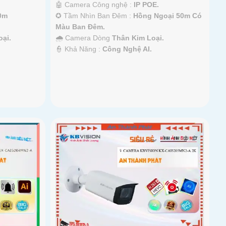
🤖️ Camera Công nghệ :
IP POE.
0m
✪ Tầm Nhìn Ban Đêm :
Hồng Ngoại 50m Có
Màu Ban Đêm.
ại.
🌧️ Camera Dòng
Thân Kim Loại.
️👮 Khả Năng :
Công Nghệ AI.