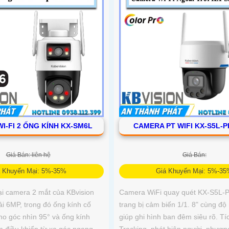
I-FI 2 ỐNG KÍNH KX-SM6L
CAMERA PT WIFI KX-S5L-
Giá Bán: liên hệ
Giá Bán:
á Khuyến Mại: 5%-35%
Giá Khuyến Mại: 5%-3
ại camera 2 mắt của KBvision
Camera WiFi quay quét KX-S5L
ải 6MP, trong đó ống kính cố
trang bị cảm biến 1/1. 8" cùng độ
ho góc nhìn 95° và ống kính
giúp ghi hình ban đêm siêu rõ. Tí