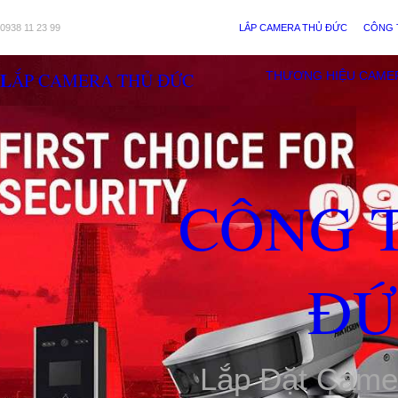
0938 11 23 99
LẮP CAMERA THỦ ĐỨC
CÔNG 
LẮP CAMERA THỦ ĐỨC
THƯƠNG HIỆU CAME
CÔNG 
ĐỨ
Lắp Đặt Came