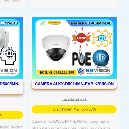
 tiện, quay
-D5005MN-
CAMERA AI KX-D5014MN-EAB KBVISION
Giá Bán: liên hệ
Giá Khuyến Mại: 5%-35%
5%
Camera KX-D5014MN-EAB với công nghệ
rang bị cảm
nhận diện người và động vật cung cấp ánh