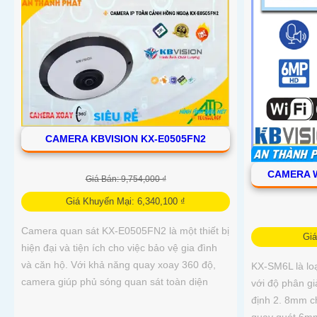
CAMERA KBVISION KX-E0505FN2
CAMERA W
Giá Bán: 9,754,000 ₫
Giá Khuyến Mại: 6,340,100 ₫
Camera quan sát KX-E0505FN2 là một thiết bị
Gi
hiện đại và tiện ích cho việc bảo vệ gia đình
và căn hộ. Với khả năng quay xoay 360 độ,
KX-SM6L là lo
camera giúp phủ sóng quan sát toàn diện
với độ phân gi
định 2. 8mm c