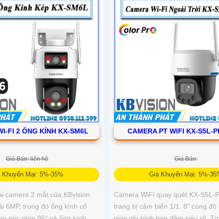
I-FI 2 ỐNG KÍNH KX-SM6L
CAMERA PT WIFI KX-S5L-
Giá Bán: liên hệ
Giá Bán:
á Khuyến Mại: 5%-35%
Giá Khuyến Mại: 5%-3
ại camera 2 mắt của KBvision
Camera WiFi quay quét KX-S5L
ải 6MP, trong đó ống kính cố
trang bị cảm biến 1/1. 8" cùng độ
ho góc nhìn 95° và ống kính
giúp ghi hình ban đêm siêu rõ. Tí