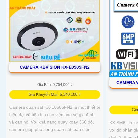
CAMERA KBVISION KX-E0505FN2
CAMERA W
Giá Bán: 9,754,000 ₫
Giá Khuyến Mại: 6,340,100 ₫
Camera quan sát KX-E0505FN2 là một thiết bị
Gi
hiện đại và tiện ích cho việc bảo vệ gia đình
và căn hộ. Với khả năng quay xoay 360 độ,
KX-SM6L là lo
camera giúp phủ sóng quan sát toàn diện
với độ phân gi
định 2. 8mm c