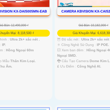
VISION KX-DAI5005MN-EAB
CAMERA KBVISION KX-CAI5
Giá Bán: 12,490,000 ₫
Giá Bán: 10,182,000 ₫
Khuyến Mại: 8,118,500 ₫
Giá Khuyến Mại: 6,618,30
 hình :
Ultra 2k+ sắc nét .
🦉 Độ sắc nét :
Ultra 2k+ sắc nét 
 :
IP.
⚛️ Công Nghệ Sử Dụng :
IP POE.
êm :
Hồng Ngoại 60m
💥 Xem ban đêm :
Hồng Ngoại 
Ngoại SMD.
eo Mẫu
Thân Kim Loại.
🐉️ Cấu Tạo Camera
Dome Kim L
Thu Âm.
️₤ Ưu Điểm :
Công Nghệ AI.