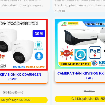
 điều khiển từ xa góc ngang
Tracking, phát hiện người, phương
quét tự...
CAMERA THÂN KBVISION KX
KBVISION KX-CDA5092ZN
EAB
(5MP)
Giá Bán:
Giá Bán: liên hệ
Giá Khuyến Mại: 5%-3
á Khuyến Mại: 5%-35%