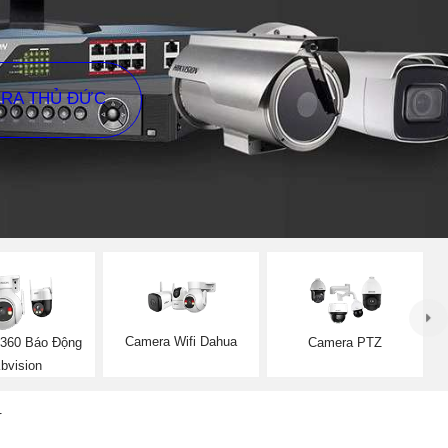
ERA THỦ ĐỨC
Camera Wifi Dahua
360 Báo Động
Camera PTZ
bvision
N