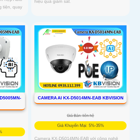
hiệu quả giám sát.
 tiện, quay
-D5005MN-
CAMERA AI KX-D5014MN-EAB KBVISION
Giá Bán: liên hệ
Giá Khuyến Mại: 5%-35%
5%
Camera KX-D5014MN-EAB với công nghệ