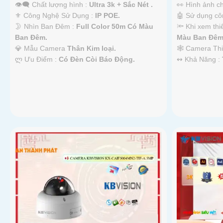
👁️‍🗨 Chất lượng hình :
Ultra 3k + Sắc Nét .
👀 Hình ảnh c
⚜️ Công Nghệ Sử Dụng :
IP POE.
🤖️ Sử dụng c
🌛 Nhìn Ban Đêm :
Full Color 50m Có Màu
🔦 Khi xem thi
Ban Ðêm.
Màu Ban Ðêm
💎 Mẫu Camera
Thân Kim loại.
🕸️ Camera Th
️ლ Ưu Điểm :
Có Ðèn Còi Báo Động.
️↭ Khả Năng :