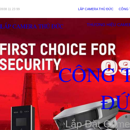
0938 11 23 99
LẮP CAMERA THỦ ĐỨC
CÔNG 
LẮP CAMERA THỦ ĐỨC
THƯƠNG HIỆU CAME
CÔNG 
ĐỨ
Lắp Đặt Came