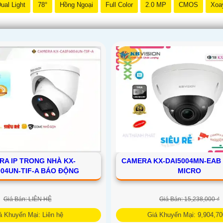
ual Light
78°
Hồng Ngoại
Full Color
2.0 MP
CMOS
Xoa
RA IP TRONG NHÀ KX-
CAMERA KX-DAI5004MN-EAB
004UN-TIF-A BÁO ĐỘNG
MICRO
Giá Bán: LIÊN HỆ
Giá Bán: 15,238,000 ₫
á Khuyến Mại: Liên hệ
Giá Khuyến Mại: 9,904,70