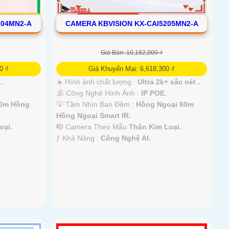
204MN2-A
CAMERA KBVISION KX-CAI5205MN2-A
Giá Bán: 10,182,000 ₫
0 ₫
Giá Khuyến Mại: 6,618,300 ₫
.
☀️ Hình ảnh chất lượng :
Ultra 2k+ sắc nét .
🕉️ Công Nghệ Hình Ảnh :
IP POE.
40m Hồng
💡 Tầm Nhìn Ban Đêm :
Hồng Ngoại 60m
Hồng Ngoại Smart IR.
oại.
🎼️ Camera Theo Mẫu
Thân Kim Loại.
️ƒ Khả Năng :
Công Nghệ AI.