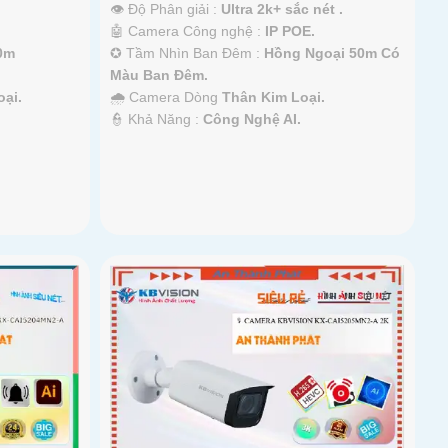
👁 Độ Phân giải :
Ultra 2k+ sắc nét .
🤖️ Camera Công nghệ :
IP POE.
0m
✪ Tầm Nhìn Ban Đêm :
Hồng Ngoại 50m Có
Màu Ban Đêm.
ại.
🌧️ Camera Dòng
Thân Kim Loại.
️👮 Khả Năng :
Công Nghệ AI.