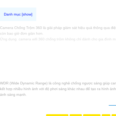
Camera Chống Trộm 360 là giải pháp giám sát hiệu quả thông qua điện 
còn bao giờ đơn giản hơn.
Ứng dụng camera wifi 360 chống trộm không chỉ dành cho gia đình mà
WDR (Wide Dynamic Range) là công nghệ chống ngược sáng giúp camera
kết hợp nhiều hình ảnh với độ phơi sáng khác nhau để tạo ra hình ảnh 
ánh sáng mạnh.