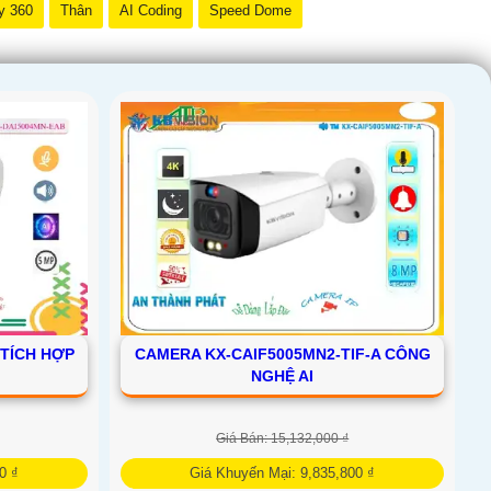
y 360
Thân
AI Coding
Speed Dome
 TÍCH HỢP
CAMERA KX-CAIF5005MN2-TIF-A CÔNG
NGHỆ AI
Giá Bán: 15,132,000 ₫
0 ₫
Giá Khuyến Mại: 9,835,800 ₫