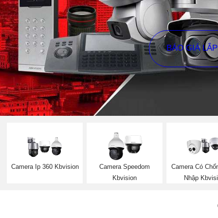
BÁO GIÁ LẮ
Camera Ip 360 Kbvision
Camera Speedom
Camera Có Chố
Kbvision
Nhập Kbvis