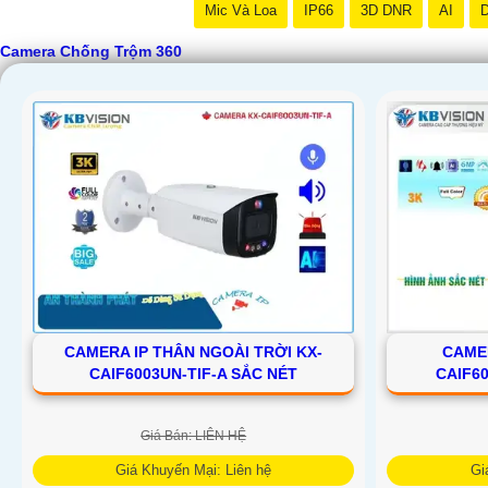
Mic Và Loa
IP66
3D DNR
AI
D
Camera Chống Trộm 360
'
CAMERA IP THÂN NGOÀI TRỜI KX-
CAME
CAIF6003UN-TIF-A SẮC NÉT
CAIF6
Giá Bán: LIÊN HỆ
Giá Khuyến Mại: Liên hệ
Gi