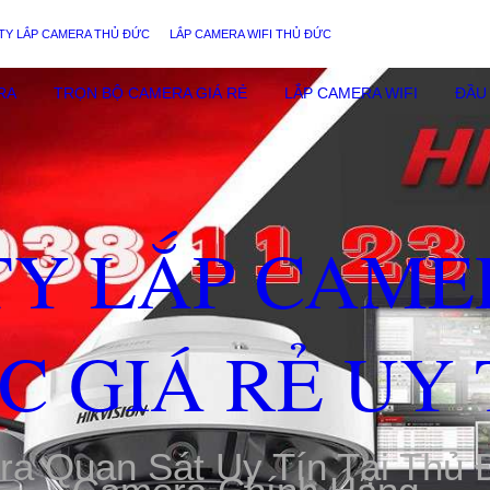
TY LẮP CAMERA THỦ ĐỨC
LẮP CAMERA WIFI THỦ ĐỨC
RA
TRỌN BỘ CAMERA GIÁ RẺ
LẮP CAMERA WIFI
ĐẦU 
TY LẮP CAME
C GIÁ RẺ UY 
ra Quan Sát Uy Tín Tại Thủ