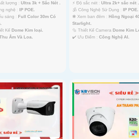
hất lượng :
Ultra 3k + Sắc Nét .
️⚡ Độ sắc nét :
Ultra 2k+ sắc nét .
ông nghệ :
IP POE.
🕉️ Công Nghệ Sử Dụng :
IP POE.
ếu sáng :
Full Color 30m Có
❃ Xem ban đêm :
Hồng Ngoại 4
.
Starlight.
iết Kế
Dome Kim loại.
🔩 Thiết Kế Camera
Dome Kim Lo
Thu Âm Và Loa.
️✔️ Ưu Điểm :
Công Nghệ AI.