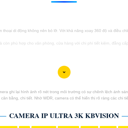
thoại di động không nên bỏ lỡ. Với khả năng xoay 360 độ và điều chỉnh
 còn phù hợp cho văn phòng, cửa hàng với chi phí tiết kiệm, đẳng cấ
 ghi lại hình ảnh rõ nét trong môi trường có sự chênh lệch ánh sáng
cân bằng, chi tiết. Nhờ WDR, camera có thể hiển thị rõ ràng các chi ti
CAMERA IP ULTRA 3K KBVISION