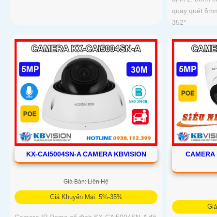
quay quét 6mm
352°
KX-CAI5004SN-A CAMERA KBVISION
CAMERA 
Giá Bán: Liên Hệ
Giá Khuyến Mại: 5%-35%
Gi
Camera IP Dome cố định KX-CAi5004SN-A độ