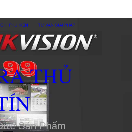
GHI PHỤ KIÊN
TƯ VẤN GIẢI PHÁP
RA THỦ
TÍN
 Đức Sản Phẩm