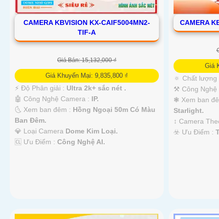
CAMERA KBVISION KX-CAIF5004MN2-
CAMERA KB
TIF-A
Giá Bán: 15,132,000 ₫
Giá 
Giá Khuyến Mại: 9,835,800 ₫
🔅 Chất lượng
️⚡ Độ Phân giải :
Ultra 2k+ sắc nét .
⚒ Công Nghệ
🤖️ Công Nghệ Camera :
IP.
❃ Xem ban đ
🌜 Xem ban đêm :
Hồng Ngoại 50m Có Màu
Starlight.
Ban Đêm.
↕️ Camera Th
💎 Loại Camera
Dome Kim Loại.
️☣️ Ưu Điểm :
️🆑 Ưu Điểm :
Công Nghệ AI.