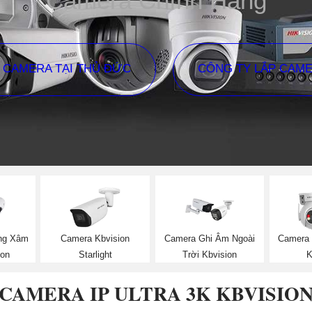
Camera Chính Hãng
P CAMERA TẠI THỦ ĐỨC
CÔNG TY LẮP CAM
ng Xâm
Camera Kbvision
Camera Ghi Âm Ngoài
Camera 
ion
Starlight
Trời Kbvision
K
CAMERA IP ULTRA 3K KBVISIO