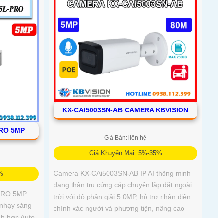
KX-CAI5003SN-AB CAMERA KBVISION
PRO 5MP
Giá Bán: liên hệ
Giá Khuyến Mại: 5%-35%
Camera KX-CAi5003SN-AB IP AI thông minh
5%
dạng thân trụ cứng cáp chuyên lắp đặt ngoài
-PRO 5MP
trời với độ phân giải 5.0MP, hỗ trợ nhận diện
 nhạy sáng
chính xác người và phương tiện, nâng cao
ch hợp Auto