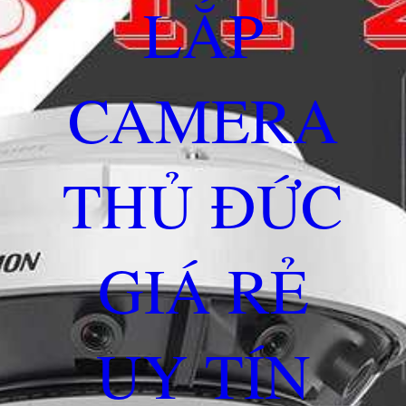
LẮP
CAMERA
THỦ ĐỨC
GIÁ RẺ
UY TÍN