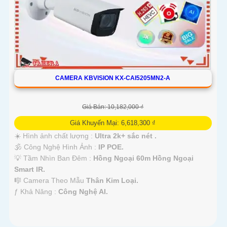
CAMERA KBVISION KX-CAI5205MN2-A
Giá Bán: 10,182,000 ₫
Giá Khuyến Mại: 6,618,300 ₫
☀️ Hình ảnh chất lượng :
Ultra 2k+ sắc nét .
🕉️ Công Nghệ Hình Ảnh :
IP POE.
💡 Tầm Nhìn Ban Đêm :
Hồng Ngoại 60m Hồng Ngoại
Smart IR.
🎼️ Camera Theo Mẫu
Thân Kim Loại.
️ƒ Khả Năng :
Công Nghệ AI.