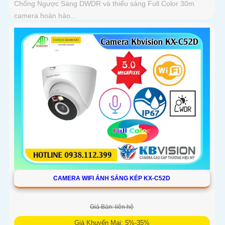
Chống Ngược Sáng DWDR và thiếu sáng Full Color 30m
camera hoàn hảo...
CAMERA WIFI ÁNH SÁNG KÉP KX-C52D
Giá Bán: liên hệ
Giá Khuyến Mại: 5%-35%