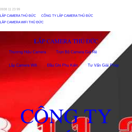
0938 11 23 99
LẮP CAMERA THỦ ĐỨC
CÔNG TY LẮP CAMERA THỦ ĐỨC
LẮP CAMERA WIFI THỦ ĐỨC
LẮP CAMERA THỦ ĐỨC
Thương Hiệu Camera
Trọn Bộ Camera Giá Rẻ
Lắp Camera Wifi
Đầu Ghi Phụ Kiên
Tư Vấn Giải Pháp
CÔNG TY