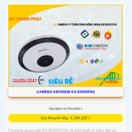
CAMERA KBVISION KX-E0505FN2
Giá Bán: 9,754,000 ₫
Giá Khuyến Mại: 6,340,100 ₫
Camera quan sát KX-E0505FN2 là một thiết bị hiện đại và