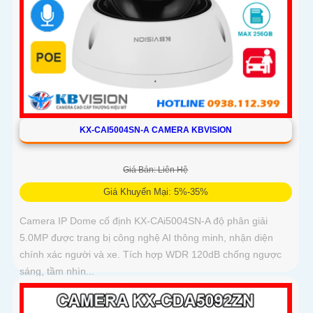
KX-CAI5004SN-A CAMERA KBVISION
Giá Bán: Liên Hệ
Giá Khuyến Mại: 5%-35%
Camera IP Dome cố định KX-CAi5004SN-A độ phân giải
5.0MP được trang bị công nghệ AI thông minh, nhận diện
chính xác người và xe. Tích hợp WDR 120dB chống ngược
sáng, tầm nhìn...