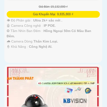
Giá Bán: 15,132,000 ₫
Giá Khuyến Mại: 9,835,800 ₫
👁 Độ Phân giải :
Ultra 2k+ sắc nét .
🤖️ Camera Công nghệ :
IP POE.
✪ Tầm Nhìn Ban Đêm :
Hồng Ngoại 50m Có Màu Ban
Đêm.
🌧️ Camera Dòng
Thân Kim Loại.
️👮 Khả Năng :
Công Nghệ AI.