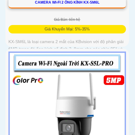
CAMERA WI-FI 2 ỐNG KÍNH KX-SM6L
Giá Bán: liên hệ
Giá Khuyến Mại: 5%-35%
KX-SM6L là loại camera 2 mắt của KBvision với độ phân giải
6MP, trong đó ống kính cố định 2. 8mm cho góc nhìn 95° và
ống kính quay quét 6mm điều khiển từ xa góc ngang 352°