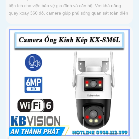
tiện ích cho việc bảo vệ gia đình và căn hộ. Với khả năng
quay xoay 360 độ, camera giúp phủ sóng quan sát toàn diện