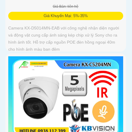
Giá Bán: liên hệ
Giá Khuyến Mại: 5%-35%
Camera KX-D5014MN-EAB với công nghệ nhận diện người
và động vật cung cấp ánh sáng kép chip xử lý Sony cho ra
hình ảnh tốt. Hỗ trợ cấp nguồn POE đèn hồng ngoại 40m
cho hình ảnh màu ban đêm