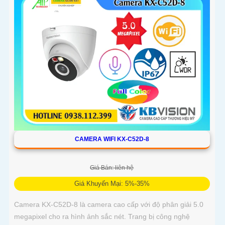
CAMERA WIFI KX-C52D-8
Giá Bán: liên hệ
Giá Khuyến Mại: 5%-35%
Camera KX-C52D-8 là camera cao cấp với độ phân giải 5.0
megapixel cho ra hình ảnh sắc nét. Trang bị công nghệ