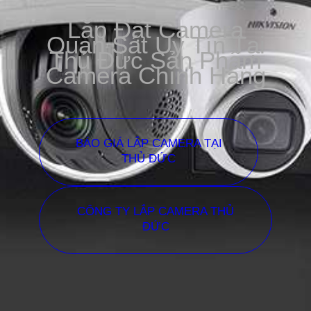
Lắp Đặt Camera
Quan Sát Uy Tín Tại
Thủ Đức Sản Phẩm
Camera Chính Hãng
BÁO GIÁ LẮP CAMERA TẠI
THỦ ĐỨC
CÔNG TY LẮP CAMERA THỦ
ĐỨC