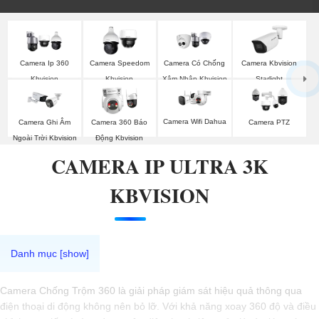
Camera Ip 360
Camera Speedom
Camera Có Chống
Camera Kbvision
Kbvision
Kbvision
Xâm Nhập Kbvision
Starlight
Camera Wifi Dahua
Camera Ghi Âm
Camera 360 Báo
Camera PTZ
Ngoài Trời Kbvision
Động Kbvision
CAMERA IP ULTRA 3K
KBVISION
Camera Chống Trộm 360 là giải pháp giám sát hiệu quả thông qua
điện thoại di động không nên bỏ lỡ. Với khả năng xoay 360 độ và điều