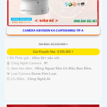
CAMERA KBVISION KX-CAIF5004MN2-TIF-A
Giá Bán: 15,132,000 ₫
Giá Khuyến Mại: 9,835,800 ₫
️⚡ Độ Phân giải :
Ultra 2k+ sắc nét .
🤖️ Công Nghệ Camera :
IP.
🌜 Xem ban đêm :
Hồng Ngoại 50m Có Màu Ban Đêm.
💎 Loại Camera
Dome Kim Loại.
️🆑 Ưu Điểm :
Công Nghệ AI.