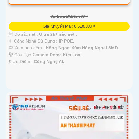
Giá Bán: 10,182,000 ₫
Giá Khuyến Mại: 6,618,300 ₫
🦉 Độ sắc nét :
Ultra 2k+ sắc nét .
⚛️ Công Nghệ Sử Dụng :
IP POE.
💥 Xem ban đêm :
Hồng Ngoại 40m Hồng Ngoại SMD.
🐉️ Cấu Tạo Camera
Dome Kim Loại.
️₤ Ưu Điểm :
Công Nghệ AI.