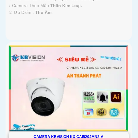
↕️ Camera Theo Mẫu
Thân Kim Loại.
️☣️ Ưu Điểm :
Thu Âm.
CAMERA KBVISION KX-CAI5204MN2-A