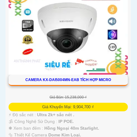
CAMERA KX-DAI5004MN-EAB TÍCH HỢP MICRO
Giá Bán: 15,238,000 ₫
Giá Khuyến Mại: 9,904,700 ₫
️⚡ Độ sắc nét :
Ultra 2k+ sắc nét .
🕉️ Công Nghệ Sử Dụng :
IP POE.
❃ Xem ban đêm :
Hồng Ngoại 40m Starlight.
🔩 Thiết Kế Camera
Dome Kim Loại.