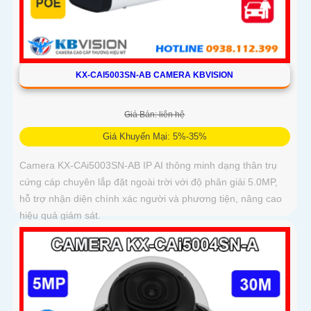
KX-CAI5003SN-AB CAMERA KBVISION
Giá Bán: liên hệ
Giá Khuyến Mại: 5%-35%
Camera KX-CAi5003SN-AB IP AI thông minh dạng thân trụ
cứng cáp chuyên lắp đặt ngoài trời với độ phân giải 5.0MP,
hỗ trợ nhận diện chính xác người và phương tiện, nâng cao
hiệu quả giám sát.