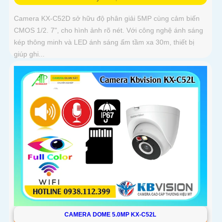
Camera KX-C52D sở hữu độ phân giải 5MP cùng cảm biến
CMOS 1/2. 7", cho hình ảnh rõ nét. Với công nghệ ánh sáng
kép thông minh và LED ánh sáng ấm tầm xa 30m, thiết bị
giúp ghi...
CAMERA DOME 5.0MP KX-C52L