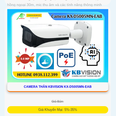
hồng ngoại 30m, mic thu âm và các tính năng thông minh
như phát hiện chuyển động, nâng cao giám sát an ninh
CAMERA THÂN KBVISION KX-D5005MN-EAB
Giá Bán:
Giá Khuyến Mại: 5%-35%