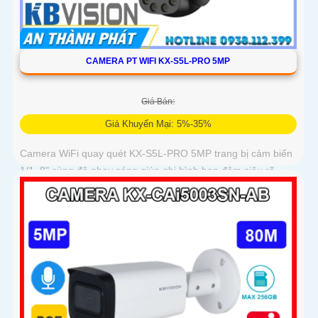
CAMERA PT WIFI KX-S5L-PRO 5MP
Giá Bán:
Giá Khuyến Mại: 5%-35%
Camera WiFi quay quét KX-S5L-PRO 5MP trang bị cảm biến
1/1. 8" cùng độ nhạy sáng giúp ghi hình ban đêm siêu rõ.
Tích hợp Auto Tracking, phát hiện người, phương tiện, quay
quét tự...