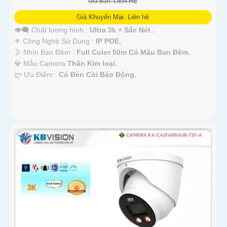
Giá Bán: LIÊN HỆ
Giá Khuyến Mại: Liên hệ
👁️‍🗨 Chất lượng hình :
Ultra 3k + Sắc Nét .
⚜️ Công Nghệ Sử Dụng :
IP POE.
🌛 Nhìn Ban Đêm :
Full Color 50m Có Màu Ban Ðêm.
💎 Mẫu Camera
Thân Kim loại.
️ლ Ưu Điểm :
Có Ðèn Còi Báo Động.