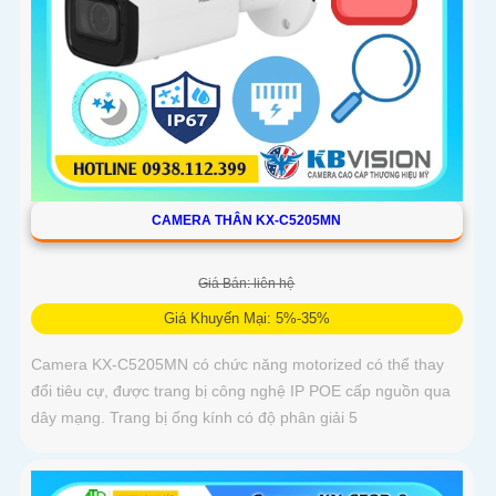
CAMERA THÂN KX-C5205MN
Giá Bán: liên hệ
Giá Khuyến Mại: 5%-35%
Camera KX-C5205MN có chức năng motorized có thể thay
đổi tiêu cự, được trang bị công nghệ IP POE cấp nguồn qua
dây mạng. Trang bị ống kính có độ phân giải 5