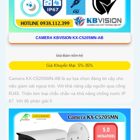
CAMERA KBVISION KX-C5205MN-AB
Giá Bán: liên hệ
Giá Khuyến Mại: 5%-35%
Camera KX-C5205MN-AB là sự lựa chọn đáng tin cậy cho
việc giám sát ngoại trời. Với khả năng cấp nguồn qua cổng
RJ45. Thân kim loại chắc chắn và khả năng chống nước IP
67. Với độ phân giải 5