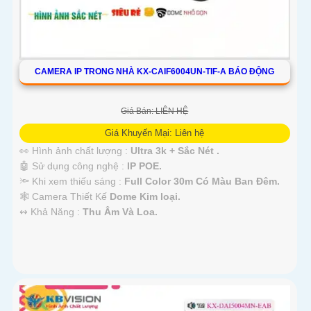
CAMERA IP TRONG NHÀ KX-CAIF6004UN-TIF-A BÁO ĐỘNG
Giá Bán: LIÊN HỆ
Giá Khuyến Mại: Liên hệ
👀 Hình ảnh chất lượng :
Ultra 3k + Sắc Nét .
🤖️ Sử dụng công nghệ :
IP POE.
🔦 Khi xem thiếu sáng :
Full Color 30m Có Màu Ban Ðêm.
🕸️ Camera Thiết Kế
Dome Kim loại.
️↭ Khả Năng :
Thu Âm Và Loa.