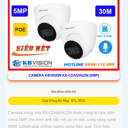
CAMERA KBVISION KX-CDA5092ZN (5MP)
Giá Bán: liên hệ
Giá Khuyến Mại: 5%-35%
Camera trong nhà KX-CDA5092ZN được trang bị cảm biến
cmos 5MP cho hình ảnh sắc nét và chi tiết, cùng công nghệ
WDR 120dB giúp chống ngược sáng hiệu quả. Tích hợp