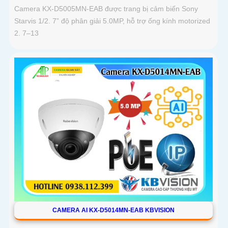
Camera KX-D5005MN-EAB được trang bị cảm biến Sony
Starvis 1/2. 7” độ phân giải 5.0MP, hỗ trợ ống kính motorized
2. 7–13
CAMERA AI KX-D5014MN-EAB KBVISION