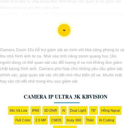
chỉnh trực tiếp từ ứng dụng trên điện thoại việc quản lý và giám sát
không còn bao giờ đơn giản hơn.
Ứng dụng camera wifi 360 chống trộm không chỉ dành cho gia đình
mà còn phù hợp cho văn phòng, cửa hàng với chi phí tiết kiệm, đẳng
cấp an ninh mà không tốn kém.
Camera Zoom 16x hỗ trợ giám sát an ninh với khả năng phóng to và
thu nhỏ hình ảnh từ xa. Nhờ vào tính năng zoom quang học 16x,
người dùng có thể quan sát các đối tượng ở xa mà không làm giảm
chất lượng hình ảnh. Camera phù hợp cho những yêu cầu giám sát
chính xác, giúp quan sát các chi tiết nhỏ như biển số xe, khuôn mặt
hay các chi tiết nhỏ trong khu vực giám sát
'
CAMERA IP ULTRA 3K KBVISION
Mic Và Loa
IP66
3D DNR
AI
Dual Light
78°
Hồng Ngoại
Full Color
2.0 MP
CMOS
Xoay 360
Thân
AI Coding