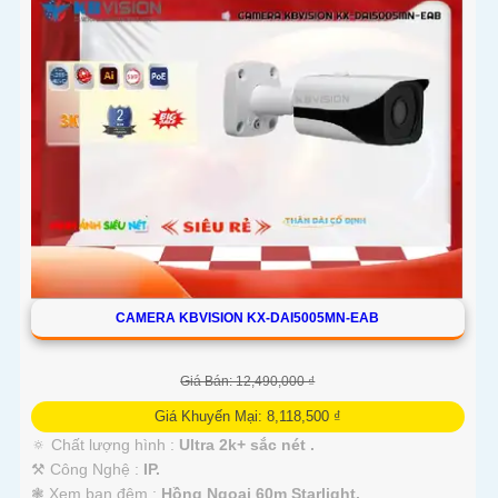
CAMERA KBVISION KX-DAI5005MN-EAB
Giá Bán: 12,490,000 ₫
Giá Khuyến Mại: 8,118,500 ₫
🔅 Chất lượng hình :
Ultra 2k+ sắc nét .
⚒ Công Nghệ :
IP.
❃ Xem ban đêm :
Hồng Ngoại 60m Starlight.