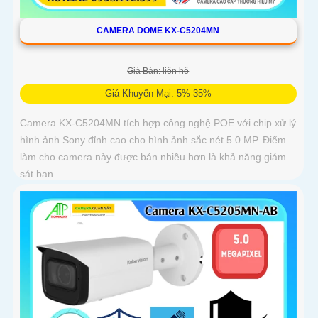
CAMERA DOME KX-C5204MN
Giá Bán: liên hệ
Giá Khuyến Mại: 5%-35%
Camera KX-C5204MN tích hợp công nghệ POE với chip xử lý
hình ảnh Sony đỉnh cao cho hình ảnh sắc nét 5.0 MP. Điểm
làm cho camera này được bán nhiều hơn là khả năng giám
sát ban...