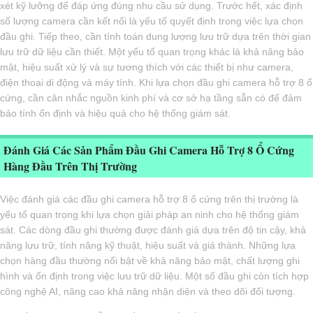
xét kỹ lưỡng để đáp ứng đúng nhu cầu sử dụng. Trước hết, xác định
số lượng camera cần kết nối là yếu tố quyết định trong việc lựa chọn
đầu ghi. Tiếp theo, cần tính toán dung lượng lưu trữ dựa trên thời gian
lưu trữ dữ liệu cần thiết. Một yếu tố quan trọng khác là khả năng bảo
mật, hiệu suất xử lý và sự tương thích với các thiết bị như camera,
điện thoại di động và máy tính. Khi lựa chọn đầu ghi camera hỗ trợ 8 ổ
cứng, cần cân nhắc nguồn kinh phí và cơ sở hạ tầng sẵn có để đảm
bảo tính ổn định và hiệu quả cho hệ thống giám sát.
Đánh Giá Các Sản Phẩm Đầu Ghi Camera Hỗ Trợ 8 Ổ Cứng
Hàng Đầu Trên Thị Trường
Việc đánh giá các đầu ghi camera hỗ trợ 8 ổ cứng trên thị trường là
yếu tố quan trọng khi lựa chọn giải pháp an ninh cho hệ thống giám
sát. Các dòng đầu ghi thường được đánh giá dựa trên độ tin cậy, khả
năng lưu trữ, tính năng kỹ thuật, hiệu suất và giá thành. Những lựa
chọn hàng đầu thường nổi bật về khả năng bảo mật, chất lượng ghi
hình và ổn định trong việc lưu trữ dữ liệu. Một số đầu ghi còn tích hợp
công nghệ AI, nâng cao khả năng nhận diện và theo dõi đối tượng.