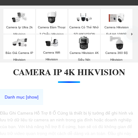
Camera Đàm Thoại
Camera Ip Ultra 2k
Camera Có Thẻ Nhớ
Camera Hikvision
2 Chiều Hikvision
Hikvision
SD HIKVISION
Full Hd 1080P
Camera Wifi
Camera Hikvision 4K
Camera 360 Độ
Báo Giá Camera IP
Hikvision
Siêu Nét
Hikvision
Hikvision
CAMERA IP 4K HIKVISION
Đầu Ghi Camera Hỗ Trợ 8 Ổ Cứng là thiết bị lý tưởng để ghi hình và
lưu trữ dữ liệu từ camera an ninh trong gia đình hoặc doanh nghiệp
của bạn. Với khả năng hỗ trợ 8 ổ cứng, bạn sẽ có đủ không gian để
lưu trữ video quan trọng một cách dễ dàng và an toàn. Đầu ghi này