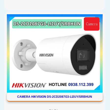
CAMERA HIKVISION DS-2CD2087G3-LI2UY/SRBHUN