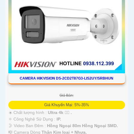
CAMERA HIKVISION DS-2CD2T87G3-LIS2UY/SRBHUN
Giá Bán:
Giá Khuyến Mại: 5%-35%
☀️ Chất lượng hình :
Ultra 4k 👍🏾 .
⚛️ Công Nghệ Sử Dụng :
IP.
🌛 Video Ban Đêm :
Hồng Ngoại 80m Hồng Ngoại SMD.
🎼️ Camera Dòng
Thân Kim loại + Nhựa.