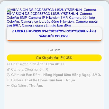
CAMERA HIKVISION DS-2CD2387G3-LIS2UY/SRBHUN ÁNH
SÁNG KÉP COLORVU
'
Giá Bán:
Giá Khuyến Mại: 5%-35%
👀 Chất lượng hình Ảnh :
Ultra 4k 👍🏾 .
🌠 Camera Công nghệ :
IP.
🌜 Giám sát Ban Đêm :
Hồng Ngoại 80m Hồng Ngoại SMD.
♊ Camera Thiết Kế
Dome Kim loại + Nhựa.
️↭ Khả Năng :
Thu Âm.