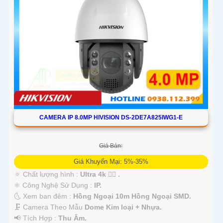
CAMERA IP 8.0MP HIVISION DS-2DE7A825IWG1-E
Giá Bán:
Giá Khuyến Mại: 5%-35%
🔅 Chất lượng hình :
Ultra 4k 👍🏾 .
⚛️ Công Nghệ Sử Dụng :
IP.
🌜 Xem ban đêm :
Hồng Ngoại 10m Hồng Ngoại SMD.
🗜️ Camera Theo Mẫu
Dome Kim loại + Nhựa.
️📢 Tích Hợp :
Thu Âm.