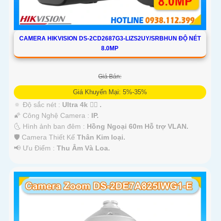
CAMERA HIKVISION DS-2CD2687G3-LIZS2UY/SRBHUN ĐỘ NÉT
8.0MP
Giá Bán:
Giá Khuyến Mại: 5%-35%
🔅 Độ sắc nét :
Ultra 4k 👍🏾 .
🌠 Công Nghệ Camera :
IP.
🌜 Hình ảnh ban đêm :
Hồng Ngoại 60m Hỗ trợ VLAN.
🛡 Camera Thiết Kế
Thân Kim loại.
️📢 Ưu Điểm :
Thu Âm Và Loa.