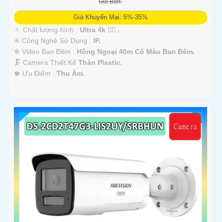
Giá Bán:
Giá Khuyến Mại: 5%-35%
🔅 Chất lượng hình :
Ultra 4k 👍🏾 .
✳️ Công Nghệ Sử Dụng :
IP.
❈ Video Ban Đêm :
Hồng Ngoại 40m Có Màu Ban Ðêm.
🗜️ Camera Thiết Kế
Thân Plastic.
️♚ Ưu Điểm :
Thu Âm.