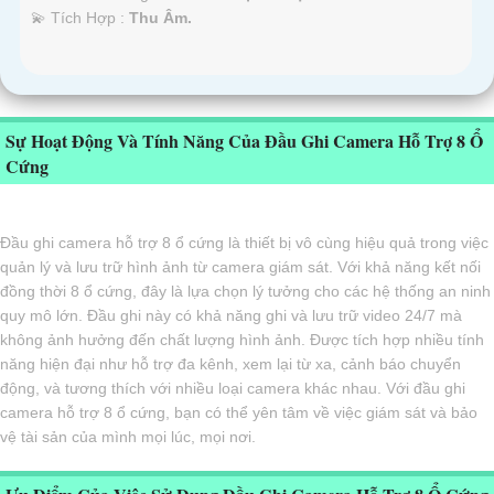
️💫 Tích Hợp :
Thu Âm.
Sự Hoạt Động Và Tính Năng Của Đầu Ghi Camera Hỗ Trợ 8 Ổ
Cứng
Đầu ghi camera hỗ trợ 8 ổ cứng là thiết bị vô cùng hiệu quả trong việc
quản lý và lưu trữ hình ảnh từ camera giám sát. Với khả năng kết nối
đồng thời 8 ổ cứng, đây là lựa chọn lý tưởng cho các hệ thống an ninh
quy mô lớn. Đầu ghi này có khả năng ghi và lưu trữ video 24/7 mà
không ảnh hưởng đến chất lượng hình ảnh. Được tích hợp nhiều tính
năng hiện đại như hỗ trợ đa kênh, xem lại từ xa, cảnh báo chuyển
động, và tương thích với nhiều loại camera khác nhau. Với đầu ghi
camera hỗ trợ 8 ổ cứng, bạn có thể yên tâm về việc giám sát và bảo
vệ tài sản của mình mọi lúc, mọi nơi.