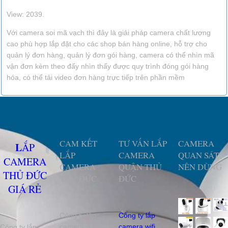
View: 2039.
Với camera soi mã vạch thì đây là giải pháp camera chất lượng
cao phù hợp lắp đặt cho các shop bán hàng online, hỗ trợ cho
quản lý đơn hàng, quản lý đơn gói hàng, camera có thể nhìn mã
vận đơn kèm theo đấy nhìn thấy được quy trình đóng gói hàng
hóa, có thể tải video đơn hàng trực tiếp trên phần mềm
CAM KẾT
TƯ VẤN LẮP
CAMERA
LẮP
LẮP
CAMERA
QUAN SÁT
CAMERA
CAMERA
QUẬN THỦ
NÊN DÙNG
THỦ ĐỨC
THỦ ĐỨC
ĐỨC
GIÁ RẺ
Công ty lắp
Công ty lắp
camera quận
camera wifi
Công ty lắp