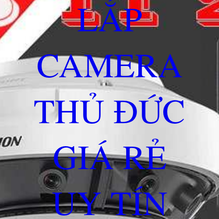
LẮP
CAMERA
THỦ ĐỨC
GIÁ RẺ
UY TÍN