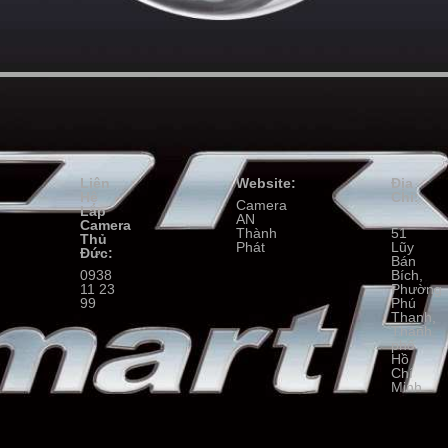
Liên
Website:
Địa
Hệ
Chỉ:
Camera
Lắp
AN
Camera
Thành
51
Thủ
Phát
Lũy
Đức:
Bán
0938
Bích,
11 23
Phường
99
Phú
Thạnh,
Thành
phố
Hồ
Chí
Minh