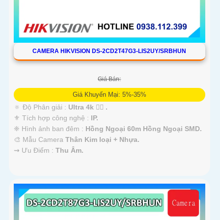
CAMERA HIKVISION DS-2CD2T47G3-LIS2UY/SRBHUN
Giá Bán:
Giá Khuyến Mại: 5%-35%
🔅 Độ Phân giải :
Ultra 4k 👍🏾 .
⚜️ Tích hợp công nghệ :
IP.
❈ Hình ảnh ban đêm :
Hồng Ngoại 60m Hồng Ngoại SMD.
🎨 Mẫu Camera
Thân Kim loại + Nhựa.
️⇝ Ưu Điểm :
Thu Âm.