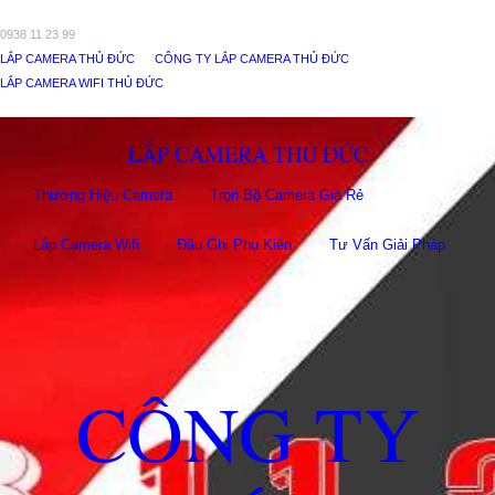
0938 11 23 99
LẮP CAMERA THỦ ĐỨC
CÔNG TY LẮP CAMERA THỦ ĐỨC
LẮP CAMERA WIFI THỦ ĐỨC
LẮP CAMERA THỦ ĐỨC
Thương Hiệu Camera
Trọn Bộ Camera Giá Rẻ
Lắp Camera Wifi
Đầu Ghi Phụ Kiên
Tư Vấn Giải Pháp
CÔNG TY