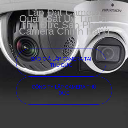
Lắp Đặt Camera
Quan Sát Uy Tín Tại
Thủ Đức Sản Phẩm
Camera Chính Hãng
BÁO GIÁ LẮP CAMERA TẠI
THỦ ĐỨC
CÔNG TY LẮP CAMERA THỦ
ĐỨC