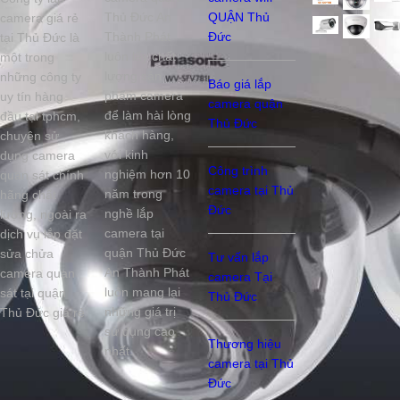
Thủ Đức An
QUẬN Thủ
camera giá rẻ
Thành Phát
Đức
tại Thủ Đức là
luôn lấy chất
một trong
lượng sản
những công ty
Báo giá lắp
phẩm camera
uy tín hàng
camera quận
để làm hài lòng
đầu tại tphcm,
Thủ Đức
khách hàng,
chuyên sử
với kinh
dụng camera
Công trình
nghiệm hơn 10
quan sát chính
camera tại Thủ
năm trong
hãng chất
Đức
nghề lắp
lượng, ngoài ra
camera tại
dịch vụ lắp đặt
quận Thủ Đức
sửa chửa
Tư vấn lắp
An Thành Phát
camera quan
camera Tại
luôn mang lại
sát tại quận
Thủ Đức
những giá trị
Thủ Đức giá rẻ
sử dụng cao
Thương hiệu
nhất.
camera tại Thủ
Đức