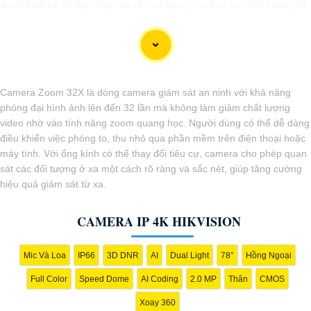
được thiết kế để đáp ứng nhu cầu sử dụng của bạn với chất lượng tốt
và giá cả phải chăng.
Nếu bạn đang tìm kiếm một đầu ghi camera hỗ trợ 8 ổ cứng chất
lượng giá rẻ, hãy xem xét tham khảo các sản phẩm từ các thương
hiệu uy tín trên thị trường như Hikvision, Dahua, Vantech... Đảm bảo
rằng bạn chọn sản phẩm phù hợp với nhu cầu sử dụng của mình và
Camera Zoom 32X là dòng camera giám sát an ninh với khả năng
có đủ tính năng cần thiết như hỗ trợ độ phân giải cao, tính năng ghi
phóng đại hình ảnh lên đến 32 lần mà không làm giảm chất lượng
hình liên tục/định tuyến, khả năng sao lưu dữ liệu dễ dàng.
video nhờ vào tính năng zoom quang học. Người dùng có thể dễ dàng
Nhờ vào việc sử dụng đầu ghi camera hỗ trợ 8 ổ cứng, bạn sẽ có thể
điều khiển việc phóng to, thu nhỏ qua phần mềm trên điện thoại hoặc
giám sát tốt hơn và bảo vệ tài sản của mình một cách hiệu quả và an
máy tính. Với ống kính có thể thay đổi tiêu cự, camera cho phép quan
toàn. Hãy lựa chọn sản phẩm phù hợp và đáng tin cậy để Hoàn toàn
sát các đối tượng ở xa một cách rõ ràng và sắc nét, giúp tăng cường
tin cậy an ninh cho gia đình và công việc của bạn!
hiệu quả giám sát từ xa.
CAMERA IP 4K HIKVISION
Mic Và Loa
IP66
3D DNR
AI
Dual Light
78°
Hồng Ngoại
Full Color
Speed Dome
AI Coding
2.0 MP
Thân
CMOS
Xoay 360