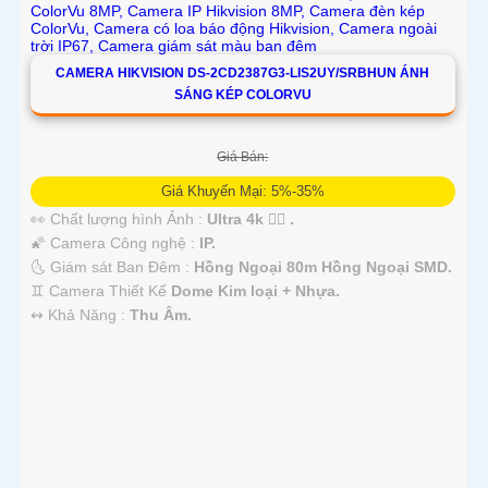
CAMERA HIKVISION DS-2CD2387G3-LIS2UY/SRBHUN ÁNH
SÁNG KÉP COLORVU
Giá Bán:
Giá Khuyến Mại: 5%-35%
👀 Chất lượng hình Ảnh :
Ultra 4k 👍🏾 .
🌠 Camera Công nghệ :
IP.
🌜 Giám sát Ban Đêm :
Hồng Ngoại 80m Hồng Ngoại SMD.
♊ Camera Thiết Kế
Dome Kim loại + Nhựa.
️↭ Khả Năng :
Thu Âm.