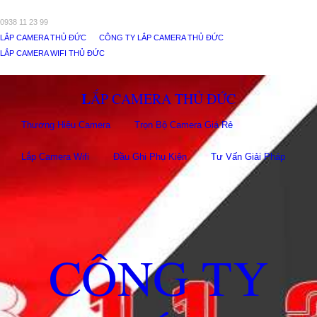
0938 11 23 99
LẮP CAMERA THỦ ĐỨC
CÔNG TY LẮP CAMERA THỦ ĐỨC
LẮP CAMERA WIFI THỦ ĐỨC
LẮP CAMERA THỦ ĐỨC
Thương Hiệu Camera
Trọn Bộ Camera Giá Rẻ
Lắp Camera Wifi
Đầu Ghi Phụ Kiên
Tư Vấn Giải Pháp
CÔNG TY