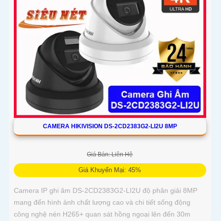
CAMERA HIKIVISION DS-2CD2383G2-LI2U 8MP
Giá Bán: Liên Hệ
Giá Khuyến Mại: 45%
Camera IP ghi âm DS-2CD2383G2-LI2U độ phân giải 8MP
mang đến hình ảnh chất lượng cao và chi tiết sống động
công nghệ nén H265+ quan sát hồng ngoại lên đến 30m