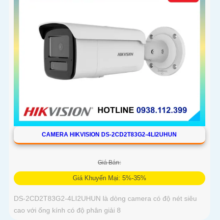
CAMERA HIKVISION DS-2CD2T83G2-4LI2UHUN
Giá Bán:
Giá Khuyến Mại: 5%-35%
DS-2CD2T83G2-4LI2UHUN là dòng camera có độ nét siêu
cao với ống kính có độ phân giải 8