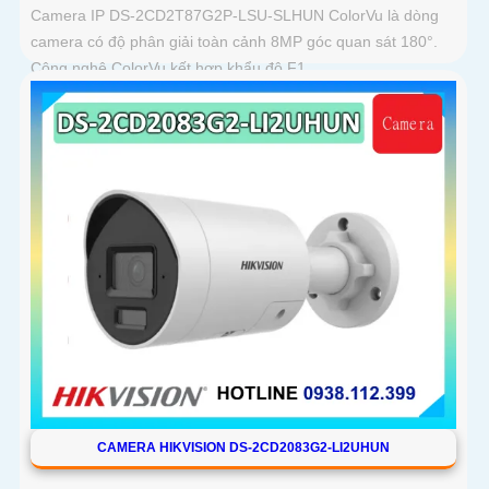
Camera IP DS-2CD2T87G2P-LSU-SLHUN ColorVu là dòng
camera có độ phân giải toàn cảnh 8MP góc quan sát 180°.
Công nghệ ColorVu kết hợp khẩu độ F1
CAMERA HIKVISION DS-2CD2083G2-LI2UHUN