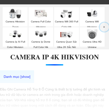
Camera Wifi
Camera Hikvision
Camera Full Color
Camera Wifi 360 Full
Hikvision
Zoom
Hikvision
Color Hik
Camera Ip AI Full
Camera Ip Dome
Camera Quan Sát
Camera Ultra HD
Color Hikvision
Full Color Hik
Ultra 2K Sắc Nét
Uniview
CAMERA IP 4K HIKVISION
Đầu Ghi Camera Hỗ Trợ 8 Ổ Cứng là thiết bị lý tưởng để ghi hình và
lưu trữ dữ liệu từ camera an ninh trong gia đình hoặc doanh nghiệp
của bạn. Với khả năng hỗ trợ 8 ổ cứng, bạn sẽ có đủ không gian để
lưu trữ video quan trọng một cách dễ dàng và an toàn. Đầu ghi này