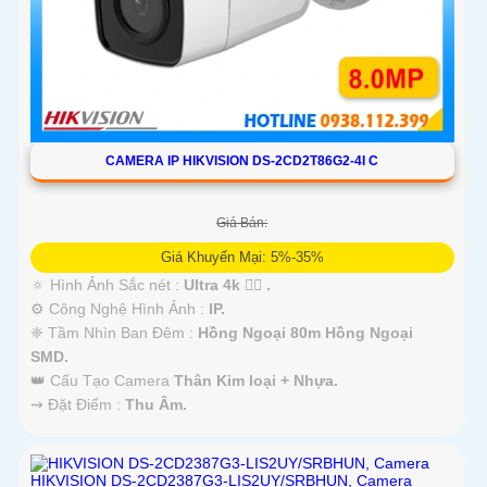
CAMERA IP HIKVISION DS-2CD2T86G2-4I C
Giá Bán:
Giá Khuyến Mại: 5%-35%
🔅 Hình Ảnh Sắc nét :
Ultra 4k 👍🏾 .
⚙ Công Nghệ Hình Ảnh :
IP.
❈ Tầm Nhìn Ban Đêm :
Hồng Ngoại 80m Hồng Ngoại
SMD.
👑 Cấu Tạo Camera
Thân Kim loại + Nhựa.
️⇝ Đặt Điểm :
Thu Âm.