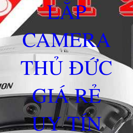
LẮP
CAMERA
THỦ ĐỨC
GIÁ RẺ
UY TÍN