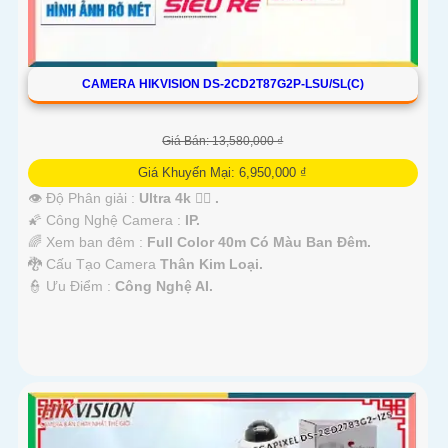
CAMERA HIKVISION DS-2CD2T87G2P-LSU/SL(C)
Giá Bán: 13,580,000 ₫
Giá Khuyến Mại: 6,950,000 ₫
👁 Độ Phân giải :
Ultra 4k 👍🏾 .
🌠 Công Nghệ Camera :
IP.
🌈 Xem ban đêm :
Full Color 40m Có Màu Ban Đêm.
🐉️ Cấu Tạo Camera
Thân Kim Loại.
️👮 Ưu Điểm :
Công Nghệ AI.