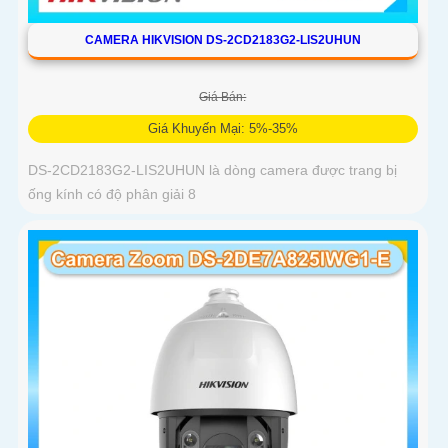
CAMERA HIKVISION DS-2CD2183G2-LIS2UHUN
Giá Bán:
Giá Khuyến Mại: 5%-35%
DS-2CD2183G2-LIS2UHUN là dòng camera được trang bị
ống kính có độ phân giải 8