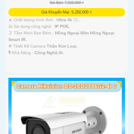
Giá Bán: 7,020,000 ₫
Giá Khuyến Mại: 5,250,000 ₫
☀️ Chất lượng hình Ảnh :
Ultra 4k 👍🏾 .
👍 Sử dụng công nghệ :
IP POE.
🌛 Tầm Nhìn Ban Đêm :
Hồng Ngoại 60m Hồng Ngoại
Smart IR.
❄ Thiết Kế Camera
Thân Kim Loại.
️🎙 Khả Năng :
Công Nghệ AI.