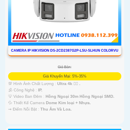
CAMERA IP HIKVISION DS-2CD2387G2P-LSU-SLHUN COLORVU
Giá Bán:
Giá Khuyến Mại: 5%-35%
💯 Hình Ành Chất Lượng :
Ultra 4k 👍🏾 .
🕉️ Công Nghệ :
IP.
💡 Video Ban Đêm :
Hồng Ngoại 30m Hồng Ngoại SMD.
💦 Thiết Kế Camera
Dome Kim loại + Nhựa.
️⇝ Điểm Nỗi Bật :
Thu Âm Và Loa.