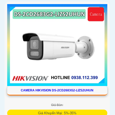
CAMERA HIKVISION DS-2CD2683G2-LIZS2UHUN
Giá Bán:
Giá Khuyến Mại: 5%-35%