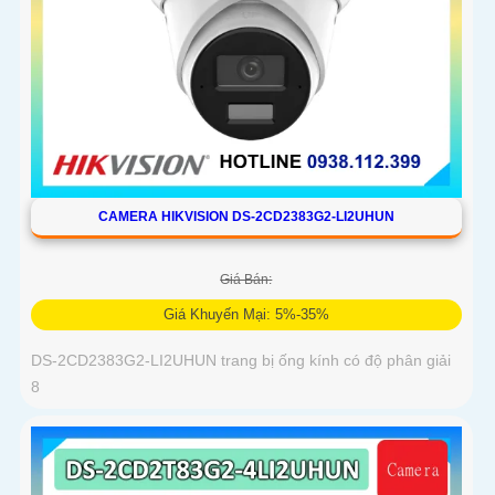
CAMERA HIKVISION DS-2CD2383G2-LI2UHUN
Giá Bán:
Giá Khuyến Mại: 5%-35%
DS-2CD2383G2-LI2UHUN trang bị ống kính có độ phân giải
8