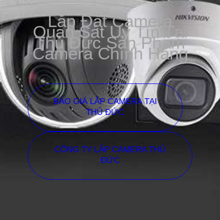
Lắp Đặt Camera
Quan Sát Uy Tín Tại
Thủ Đức Sản Phẩm
Camera Chính Hãng
BÁO GIÁ LẮP CAMERA TẠI
THỦ ĐỨC
CÔNG TY LẮP CAMERA THỦ
ĐỨC