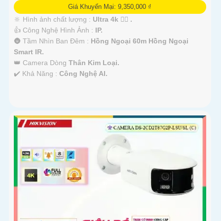
Giá Khuyến Mại: 9,350,000 ₫
🔆 Hình ảnh chất lượng :
Ultra 4k 👍🏾 .
👍 Công Nghệ Hình Ảnh :
IP.
🌚 Tầm Nhìn Ban Đêm :
Hồng Ngoại 60m Hồng Ngoại
Smart IR.
👑 Camera Dòng
Thân Kim Loại.
️✔️ Khả Năng :
Công Nghệ AI.