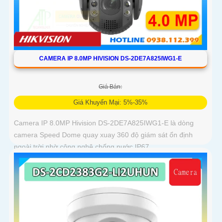
CAMERA IP 8.0MP HIVISION DS-2DE7A825IWG1-E
Giá Bán:
Giá Khuyến Mại: 5%-35%
Camera IP 8.0MP Hivision DS-2DE7A825IWG1-E là dòng
camera Speed Dome quay xuay 360 độ giám sát ổn định
ngoài trời nhờ công nghệ chống nước IP67