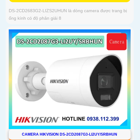
DS-2CD2683G2-LIZS2UHUN là dòng camera được trang bị
ống kính có độ phân giải 8
CAMERA HIKVISION DS-2CD2087G3-LI2UY/SRBHUN