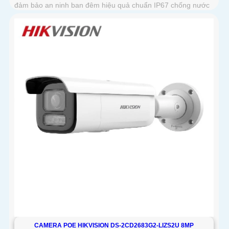
đảm bảo an ninh ban đêm hiệu quả chuẩn IP67 chống nước
và bụi bẩn giúp camera hoạt động bền bỉ trong mọi điều kiện
môi trường.
CAMERA POE HIKVISION DS-2CD2683G2-LIZS2U 8MP