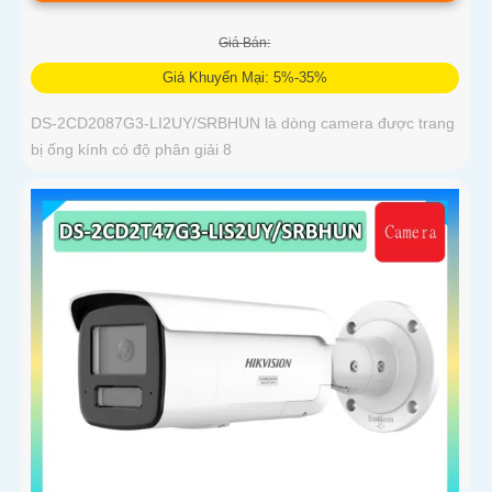
Giá Bán:
Giá Khuyến Mại: 5%-35%
DS-2CD2087G3-LI2UY/SRBHUN là dòng camera được trang
bị ống kính có độ phân giải 8