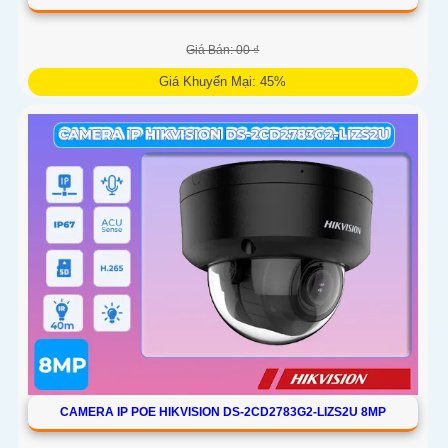
Giá Bán: 00 ₫
Giá Khuyến Mại: 45%
Camera An Ninh DS-2CD2683G2-LIZS2U tích hợp chức
năng Thu Âm và Phát hiện chuyển động, Chống Ngược Sáng
DWDR 150db, hình ảnh rõ dù ở đâu, dành cho các công
trình chuyên dụng. Công nghệ H.265+/H
CAMERA IP POE HIKVISION DS-2CD2783G2-LIZS2U 8MP