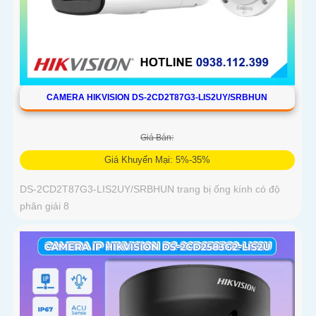
CAMERA HIKVISION DS-2CD2T87G3-LIS2UY/SRBHUN
Giá Bán:
Giá Khuyến Mại: 5%-35%
DS-2CD2T87G3-LIS2UY/SRBHUN trang bị ống kính có độ
phân giải 8