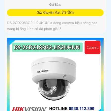
Giá Bán:
Giá Khuyến Mại: 5%-35%
DS-2CD2083G2-LI2UHUN là dòng camera hiệu năng cao
trang bị ống kính có độ phân giải 8