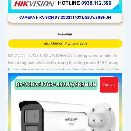
CAMERA HIKVISION DS-2CD2T47G3-LIS2UY/SRBHUN
Giá Bán:
Giá Khuyến Mại: 5%-35%
DS-2CD2T47G3-LIS2UY/SRBHUN là dòng camera thiết kế
kiểu dáng thân chắc chắn, trang bị chống nước IP 67, trang
bị khả năng nhìn có màu vào ban đêm khoảng cách lên đến
60m, phát hiện chuyển động và phân biệt được người và
phương tiện, ống kính 4