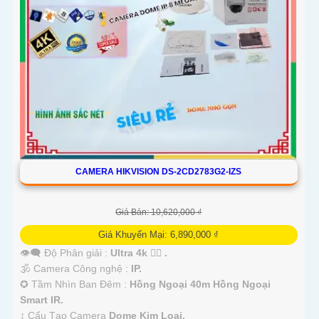
CAMERA HIKVISION DS-2CD2783G2-IZS
Giá Bán: 10,620,000 ₫
Giá Khuyến Mại: 6,890,000 ₫
👁️‍🗨 Độ Phân giải :
Ultra 4k 👍🏾 .
🕉️ Camera Công nghệ :
IP.
✪ Tầm Nhìn Ban Đêm :
Hồng Ngoại 40m Hồng Ngoại
Smart IR.
↕️ Cấu Tạo Camera
Dome Kim Loại.