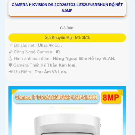
CAMERA HIKVISION DS-2CD2687G3-LIZS2UY/SRBHUN ĐỘ NÉT
8.0MP
Giá Bán:
Giá Khuyến Mại: 5%-35%
🔅 Độ sắc nét :
Ultra 4k 👍🏾 .
🌠 Công Nghệ Camera :
IP.
🌜 Hình ảnh ban đêm :
Hồng Ngoại 60m Hỗ trợ VLAN.
🛡 Camera Thiết Kế
Thân Kim loại.
️📢 Ưu Điểm :
Thu Âm Và Loa.