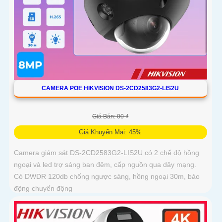
CAMERA POE HIKVISION DS-2CD2583G2-LIS2U
Giá Bán: 00 ₫
Giá Khuyến Mại: 45%
Camera giám sát DS-2CD2583G2-LIS2U có 2 chế độ hồng
ngoại và led trợ sáng ban đêm, cấp nguồn qua dây mạng.
Có DWDR 120db chống ngược sáng, hồng ngoại 30m, báo
động chuyển động