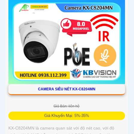
CAMERA SIÊU NÉT KX-C8204MN
Giá Bán: liên hệ
Giá Khuyến Mại: 5%-35%
KX-C8204MN là camera quan sát với độ nét cao, với độ