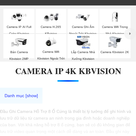
Camera Wifi Trong
Camera IP AI Full
Camera H.265
Camera Ghi Âm
Nhà Kbvision
Color Kbvision
KBvision
Ngoài Trời Kbvision
Camera Wifi
Bán Camera
Lắp Camera Nhà
Camera Kbvision 2K
Kbvision Ngoài Trời
Kbvision 2MP
Xưởng Kbvision
CAMERA IP 4K KBVISION
Đầu Ghi Camera Hỗ Trợ 8 Ổ Cứng là thiết bị lý tưởng để ghi hình và
lưu trữ dữ liệu từ camera an ninh trong gia đình hoặc doanh nghiệp
của bạn. Với khả năng hỗ trợ 8 ổ cứng, bạn sẽ có đủ không gian để
lưu trữ video quan trọng một cách dễ dàng và an toàn. Đầu ghi này