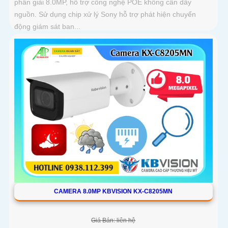
phân giải 8.0MP, hỗ trợ công nghệ POE không cần dây
nguồn. Sử dụng chip xử lý Sony hỗ trợ phát hiện chuyển
động giám sát ban...
CAMERA 8.0MP KBVISION KX-C8205MN
Giá Bán: liên hệ