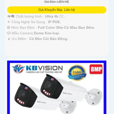
Giá Bán: LIÊN HỆ
Giá Khuyến Mại: Liên hệ
👁️‍🗨 Chất lượng hình :
Ultra 4k 👍🏾 .
⚜️ Công Nghệ Sử Dụng :
IP POE.
✪ Nhìn Ban Đêm :
Full Color 30m Có Màu Ban Ðêm.
🎲 Mẫu Camera
Dome Kim loại.
️📡 Ưu Điểm :
Có Ðèn Còi Báo Động.