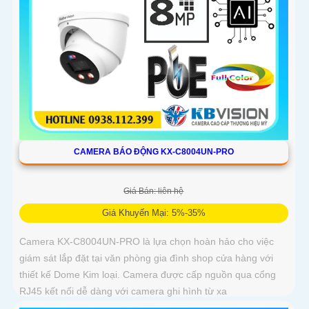
CAMERA BÁO ĐỘNG KX-C8004UN-PRO
Giá Bán: liên hệ
Giá Khuyến Mại: 5%-35%
Camera KX-C8004UN-PRO là lựa chọn hoàn hảo cho việc
giám sát lắp đặt tại văn phòng gia đình shop cửa hàng với
thiết kế Dome Kim loại. Camera được cấp nguồn qua cổng
RJ45 kết nối dễ dàng với camera ghi hình từ xa