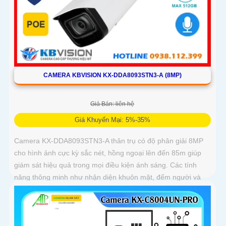
CAMERA KBVISION KX-DDA8093STN3-A (8MP)
Giá Bán: liên hệ
Giá Khuyến Mại: 5%-35%
Camera KX-DDA8093STN3-A thân trụ có độ phân giải 8MP
cho hình ảnh cực kỳ sắc nét, hồng ngoại lên đến 85m giúp
giám sát hiệu quả trong mọi điều kiện ánh sáng. Các tính
năng thông minh như nhận diện khuôn mặt, đếm người và
nhận diện đối tượng cùng khe cắm thẻ Micro SD 512GB
mang lại sự tiện lợi tối đa được bảo vệ với chuẩn IP67, IK10
và hỗ trợ PoE, camera đảm bảo hoạt động ổn định