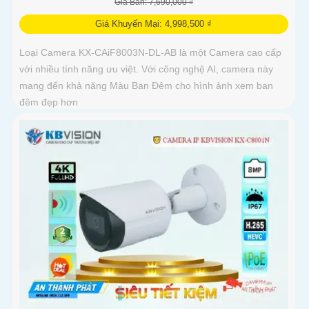
Giá Bán: 7,690,000 ₫
Giá Khuyến Mại: 4,998,500 ₫
Loại Camera KX-CAiF8003N-DL-AB là một Camera cao cấp
với nhiều tính năng ưu việt. Với công nghệ AI, camera này
mang đến khả năng Màu Ban Đêm cho hình ảnh xem ban
đêm đẹp hơn