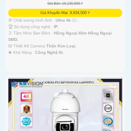
Giá Bán: 15,130,000 ₫
Giá Khuyến Mại: 9,834,500 ₫
💯 Chất lượng hình Ảnh :
Ultra 4k 👍🏾 .
🏆 Sử dụng công nghệ :
IP.
🌛 Tầm Nhìn Ban Đêm :
Hồng Ngoại 60m Hồng Ngoại
SMD.
🎲 Thiết Kế Camera
Thân Kim Loại.
️♚ Khả Năng :
Công Nghệ AI.