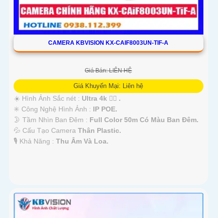
CAMERA KBVISION KX-CAIF8003UN-TIF-A
Giá Bán: LIÊN HỆ
Giá Khuyến Mại: Liên hệ
☀️ Hình Ảnh Sắc nét :
Ultra 4k 👍🏾 .
✳️ Công Nghệ Hình Ảnh :
IP POE.
🌛 Tầm Nhìn Ban Đêm :
Full Color 50m Có Màu Ban Ðêm.
💦 Cấu Tạo Camera
Thân Plastic.
️🎙 Khả Năng :
Thu Âm Và Loa.