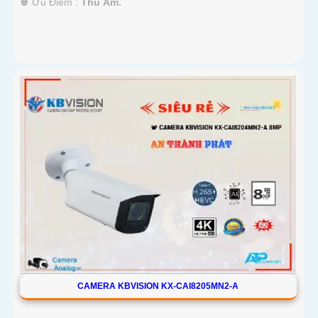
️♚ Ưu Điểm :
Thu Âm.
CAMERA KBVISION KX-CAI8205MN2-A