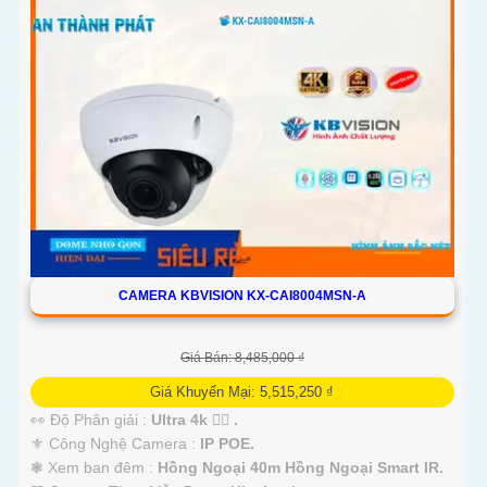
CAMERA KBVISION KX-CAI8004MSN-A
Giá Bán: 8,485,000 ₫
Giá Khuyến Mại: 5,515,250 ₫
👀 Độ Phân giải :
Ultra 4k 👍🏾 .
⚜️ Công Nghệ Camera :
IP POE.
❃ Xem ban đêm :
Hồng Ngoại 40m Hồng Ngoại Smart IR.