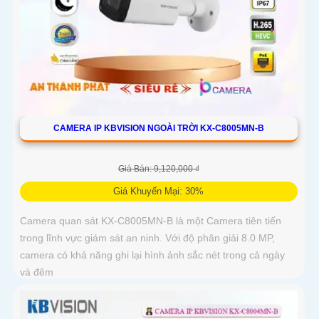
CAMERA IP KBVISION NGOÀI TRỜI KX-C8005MN-B
Giá Bán: 9,120,000 ₫
Giá Khuyến Mại: 30%
Camera quan sát KX-C8005MN-B là một Camera tiên tiến
trong lĩnh vực giám sát an ninh. Với độ phân giải 8.0 MP,
camera có khả năng ghi lại hình ảnh sắc nét trong cả ngày
và đêm