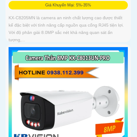
Giá Khuyến Mại: 5%-35%
KX-C8205MN là camera an ninh chất lượng cao được thiết
kế đặc biệt với tính năng cấp nguồn qua cổng RJ45 tiện lợi.
Với độ phân giải 8.0MP sắc nét khả năng quan sát ấn
tượng,...