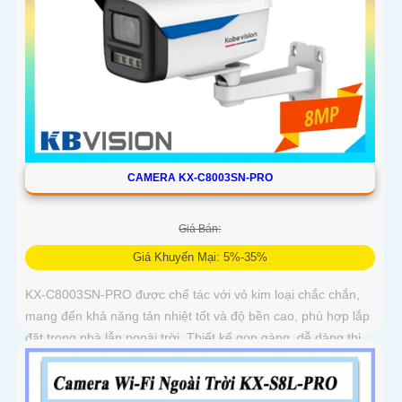
CAMERA KX-C8003SN-PRO
Giá Bán:
Giá Khuyến Mại: 5%-35%
KX-C8003SN-PRO được chế tác với vỏ kim loại chắc chắn,
mang đến khả năng tản nhiệt tốt và độ bền cao, phù hợp lắp
đặt trong nhà lẫn ngoài trời. Thiết kế gọn gàng, dễ dàng thi
công, tiết kiệm thời gian và chi phí cho người dùng