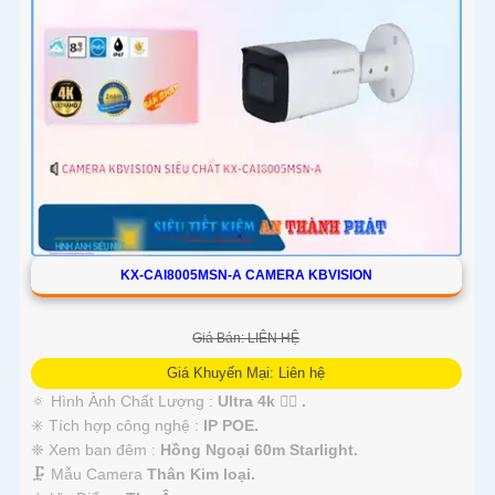
KX-CAI8005MSN-A CAMERA KBVISION
Giá Bán: LIÊN HỆ
Giá Khuyến Mại: Liên hệ
🔅 Hình Ành Chất Lượng :
Ultra 4k 👍🏾 .
✳️ Tích hợp công nghệ :
IP POE.
❈ Xem ban đêm :
Hồng Ngoại 60m Starlight.
🗜️ Mẫu Camera
Thân Kim loại.