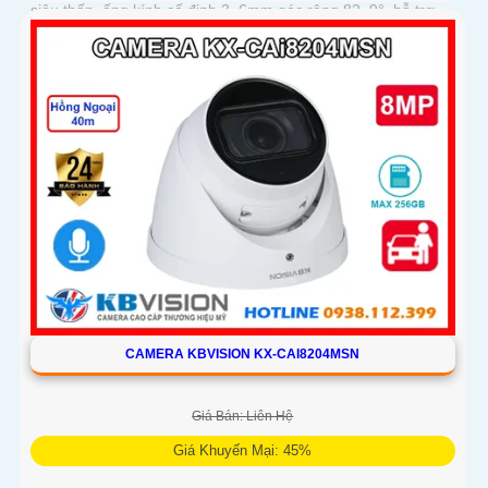
siêu thấp, ống kính cố định 3. 6mm góc rộng 82. 9°, hỗ trợ
quay quét tự động, Auto Tracking theo dõi đối tượng
CAMERA KBVISION KX-CAI8204MSN
Giá Bán: Liên Hệ
Giá Khuyến Mại: 45%