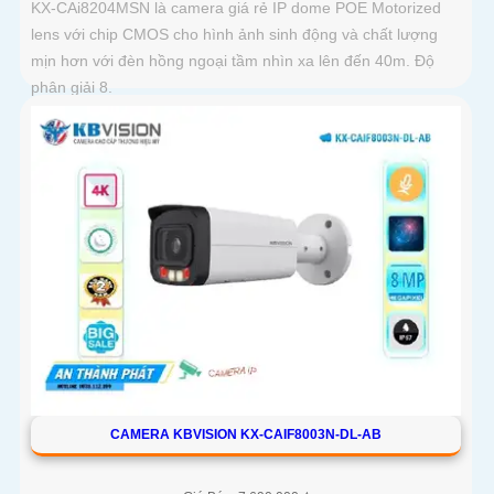
KX-CAi8204MSN là camera giá rẻ IP dome POE Motorized
lens với chip CMOS cho hình ảnh sinh động và chất lượng
mịn hơn với đèn hồng ngoại tầm nhìn xa lên đến 40m. Độ
phân giải 8.
CAMERA KBVISION KX-CAIF8003N-DL-AB