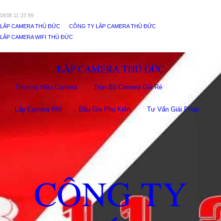
0938 11 23 99
LẮP CAMERA THỦ ĐỨC
CÔNG TY LẮP CAMERA THỦ ĐỨC
LẮP CAMERA WIFI THỦ ĐỨC
LẮP CAMERA THỦ ĐỨC
Thương Hiệu Camera
Trọn Bộ Camera Giá Rẻ
Lắp Camera Wifi
Đầu Ghi Phụ Kiên
Tư Vấn Giải Pháp
CÔNG TY