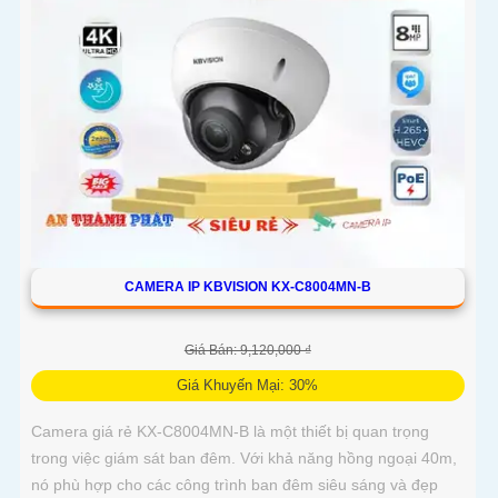
CAMERA IP KBVISION KX-C8004MN-B
Giá Bán: 9,120,000 ₫
Giá Khuyến Mại: 30%
Camera giá rẻ KX-C8004MN-B là một thiết bị quan trọng
trong việc giám sát ban đêm. Với khả năng hồng ngoại 40m,
nó phù hợp cho các công trình ban đêm siêu sáng và đẹp