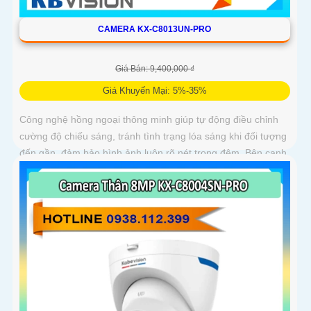
CAMERA KX-C8013UN-PRO
Giá Bán: 9,400,000 ₫
Giá Khuyến Mại: 5%-35%
Công nghệ hồng ngoại thông minh giúp tự động điều chỉnh
cường độ chiếu sáng, tránh tình trạng lóa sáng khi đối tượng
đến gần, đảm bảo hình ảnh luôn rõ nét trong đêm. Bên cạnh
đó, công nghệ giảm nhiễu 3DNR và chống ngược sáng
DWDR giúp camera tái tạo màu sắc chính xác và rõ ràng
trong mọi điều kiện ánh sáng phức tạp như ngược sáng
mạnh hay thiếu sáng