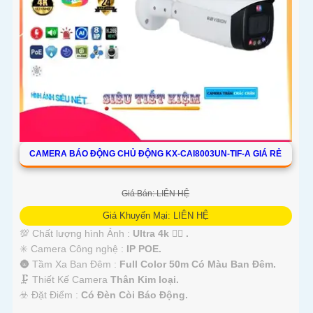
'
CAMERA BÁO ĐỘNG CHỦ ĐỘNG KX-CAI8003UN-TIF-A GIÁ RẺ
Giá Bán: LIÊN HỆ
Giá Khuyến Mại: LIÊN HỆ
💯 Chất lượng hình Ảnh :
Ultra 4k 👍🏾 .
✳️ Camera Công nghệ :
IP POE.
🌚 Tầm Xa Ban Đêm :
Full Color 50m Có Màu Ban Ðêm.
🗜️ Thiết Kế Camera
Thân Kim loại.
️☣️ Đặt Điểm :
Có Ðèn Còi Báo Động.