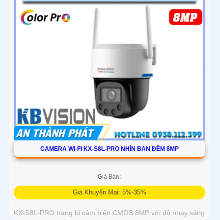
CAMERA WI-FI KX-S8L-PRO NHÌN BAN ĐÊM 8MP
Giá Bán:
Giá Khuyến Mại: 5%-35%
KX-S8L-PRO trang bị cảm biến CMOS 8MP với độ nhạy sáng