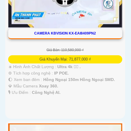
CAMERA KBVISION KX-EAI8409PN2
Giá Bán: 110,580,000 ₫
Giá Khuyến Mại: 71,877,000 ₫
☀️ Hình Ành Chất Lượng :
Ultra 4k 👍🏾 .
⚙ Tích hợp công nghệ :
IP POE.
🌔 Xem ban đêm :
Hồng Ngoại 150m Hồng Ngoại SMD.
💎 Mẫu Camera
Xoay 360.
️🎙 Ưu Điểm :
Công Nghệ AI.