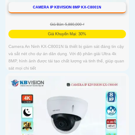
CAMERA IP KBVISION 8MP KX-C8001N
Giá Bán: 5,880,000 ₫
Giá Khuyến Mại: 30%
Camera An Ninh KX-C8001N là thiết bị giám sát đáng tin cậy
và sắt nét cho dự án dân dụng. Với độ phân giải Ultra 4k
8MP, hình ảnh được tái tạo chất lượng và tinh thể, giúp quan
sát mọi chi tiết