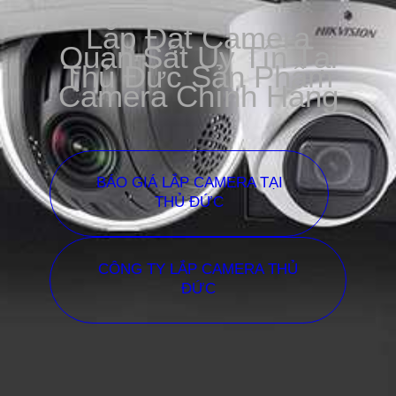
Lắp Đặt Camera
Quan Sát Uy Tín Tại
Thủ Đức Sản Phẩm
Camera Chính Hãng
BÁO GIÁ LẮP CAMERA TẠI
THỦ ĐỨC
CÔNG TY LẮP CAMERA THỦ
ĐỨC