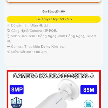
Giá Bán: Liên Hệ
Giá Khuyến Mại: 5%-35%
🔅 Độ sắc nét :
Ultra 4k 👍🏾 .
🏆 Công Nghệ Camera :
IP POE.
🌜 Video Ban Đêm :
Hồng Ngoại 30m Hồng Ngoại Smart
IR.
👑 Camera Theo Mẫu
Dome Kim loại.
️☣️ Điểm Nỗi Bật :
Thu Âm.