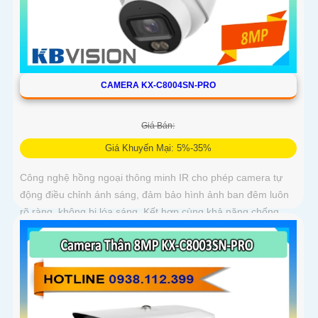
CAMERA KX-C8004SN-PRO
Giá Bán:
Giá Khuyến Mại: 5%-35%
Công nghệ hồng ngoại thông minh IR cho phép camera tự
động điều chỉnh ánh sáng, đảm bảo hình ảnh ban đêm luôn
rõ ràng, không bị lóa sáng. Kết hợp cùng khả năng chống
ngược sáng (DWDR) và giảm nhiễu (3DNR), hình ảnh thu
được luôn mượt mà, màu sắc chân thực và chi tiết rõ nét,
ngay cả trong môi trường ánh sáng yếu hoặc ánh sáng phức
tạp như ngược sáng hoặc chói nắng