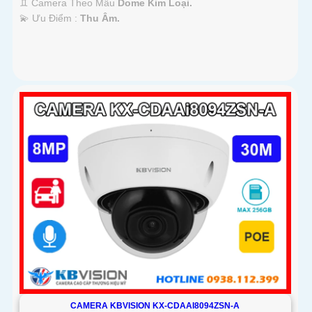
♊ Camera Theo Mẫu
Dome Kim Loại.
️💫 Ưu Điểm :
Thu Âm.
CAMERA KBVISION KX-CDAAI8094ZSN-A