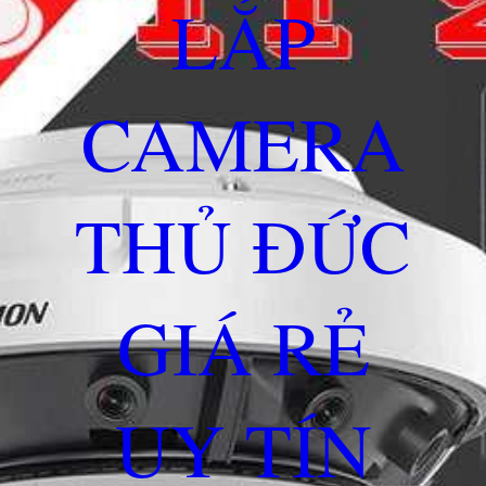
LẮP
CAMERA
THỦ ĐỨC
GIÁ RẺ
UY TÍN