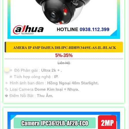
AMERA IP 4MP DAHUA DH-IPC-HDBW3449E-AS-IL-BLACK
5%-35%
Liên Hệ
🔅 Độ Phân giải :
Ultra 2k + .
✳️ Tích hợp công nghệ :
IP.
🔅 Hình ảnh ban đêm :
Hồng Ngoại 40m Starlight.
🔩 Loại Camera
Dome Kim loại + Nhựa.
️♚ Điểm Nỗi Bật :
Thu Âm.