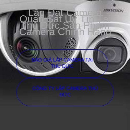
Lắp Đặt Camera
Quan Sát Uy Tín Tại
Thủ Đức Sản Phẩm
Camera Chính Hãng
BÁO GIÁ LẮP CAMERA TẠI
THỦ ĐỨC
CÔNG TY LẮP CAMERA THỦ
ĐỨC