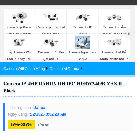
Camera Ip Dome
Camera Ip Thân Full
Camera TIOC
Camera Thu Âm
Full Color Dahua
Color Dahua
Dahua
Dahua Trong Nhà
Lắp Camera Wifi
Camera Ip Có Thu
Camera Ngoài Trời
Camera Thiết Kế
Dahua Xoay 360
Ậm Dahua
Dahua
Nhựa Plastic Dahua
Camera Wifi Chính Hãng
Camera Ai Dahua
Camera IP 4MP DAHUA DH-IPC-HDBW3449R-ZAS-IL-
Black
Thương hiệu:
Dahua
Ngày đăng:
5/2/2026 9:02:23 AM
5%-35%
liên hệ