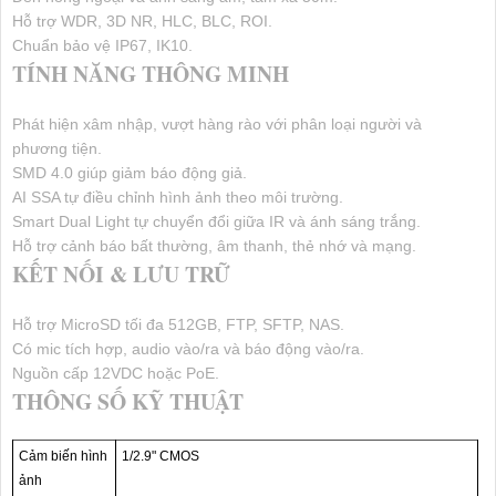
Hỗ trợ WDR, 3D NR, HLC, BLC, ROI.
Chuẩn bảo vệ IP67, IK10.
TÍNH NĂNG THÔNG MINH
Phát hiện xâm nhập, vượt hàng rào với phân loại người và
phương tiện.
SMD 4.0 giúp giảm báo động giả.
AI SSA tự điều chỉnh hình ảnh theo môi trường.
Smart Dual Light tự chuyển đổi giữa IR và ánh sáng trắng.
Hỗ trợ cảnh báo bất thường, âm thanh, thẻ nhớ và mạng.
KẾT NỐI & LƯU TRỮ
Hỗ trợ MicroSD tối đa 512GB, FTP, SFTP, NAS.
Có mic tích hợp, audio vào/ra và báo động vào/ra.
Nguồn cấp 12VDC hoặc PoE.
THÔNG SỐ KỸ THUẬT
Cảm biến hình
1/2.9" CMOS
ảnh