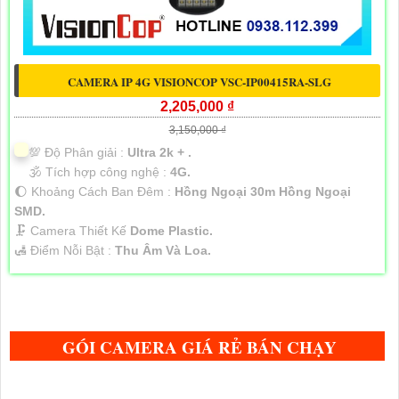
CAMERA IP 4G VISIONCOP VSC-IP00415RA-SLG
2,205,000 ₫
3,150,000 ₫
💯 Độ Phân giải :
Ultra 2k + .
🕉️ Tích hợp công nghệ :
4G.
🌔 Khoảng Cách Ban Đêm :
Hồng Ngoại 30m Hồng Ngoại
SMD.
🗜️ Camera Thiết Kế
Dome Plastic.
️🛃 Điểm Nỗi Bật :
Thu Âm Và Loa.
GÓI CAMERA GIÁ RẺ BÁN CHẠY