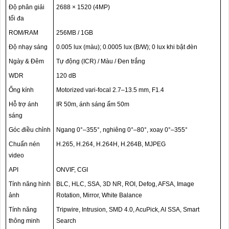
Độ phân giải
2688 × 1520 (4MP)
tối đa
ROM/RAM
256MB / 1GB
Độ nhạy sáng
0.005 lux (màu); 0.0005 lux (B/W); 0 lux khi bật đèn
Ngày & Đêm
Tự động (ICR) / Màu / Đen trắng
WDR
120 dB
Ống kính
Motorized vari-focal 2.7–13.5 mm, F1.4
Hỗ trợ ánh
IR 50m, ánh sáng ấm 50m
sáng
Góc điều chỉnh
Ngang 0°–355°, nghiêng 0°–80°, xoay 0°–355°
Chuẩn nén
H.265, H.264, H.264H, H.264B, MJPEG
video
API
ONVIF, CGI
Tính năng hình
BLC, HLC, SSA, 3D NR, ROI, Defog, AFSA, Image
ảnh
Rotation, Mirror, White Balance
Tính năng
Tripwire, Intrusion, SMD 4.0, AcuPick, AI SSA, Smart
thông minh
Search