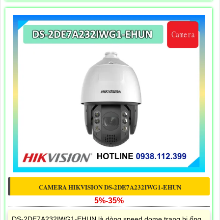
CAMERA HIKVISION DS-2DE7A232IWG1-EHUN
5%-35%
DS-2DE7A232IWG1-EHUN là dòng speed dome trang bị ống