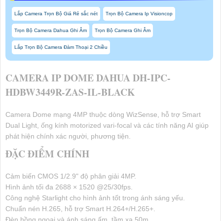
Lắp Camera Trọn Bộ Giá Rẻ sắc nét
Trọn Bộ Camera Ip Visioncop
Trọn Bộ Camera Dahua Ghi Âm
Trọn Bộ Camera Ghi Âm
Lắp Trọn Bộ Camera Đàm Thoại 2 Chiều
CAMERA IP DOME DAHUA DH-IPC-
HDBW3449R-ZAS-IL-BLACK
Camera Dome mạng 4MP thuộc dòng WizSense, hỗ trợ Smart
Dual Light, ống kính motorized vari-focal và các tính năng AI giúp
phát hiện chính xác người, phương tiện.
ĐẶC ĐIỂM CHÍNH
Cảm biến CMOS 1/2.9" độ phân giải 4MP.
Hình ảnh tối đa 2688 × 1520 @25/30fps.
Công nghệ Starlight cho hình ảnh tốt trong ánh sáng yếu.
Chuẩn nén H.265, hỗ trợ Smart H.264+/H.265+.
Đèn hồng ngoại và ánh sáng ấm, tầm xa 50m.