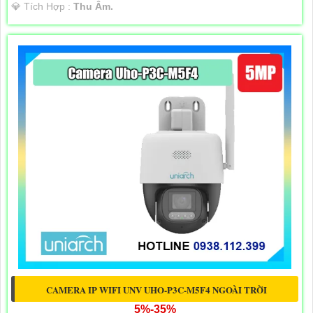
️💎 Tích Hợp :
Thu Âm.
CAMERA IP WIFI UNV UHO-P3C-M5F4 NGOÀI TRỜI
5%-35%