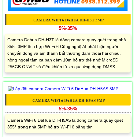
CAMERA WIFI 6 DAHUA DH-H3T 3MP
5%-35%
Camera Dahua DH-H3T là dòng camera quay quét trong nhà
355° 3MP tích hợp Wi-Fi 6 Công nghệ AI phát hiện người
chuyển động và âm thanh bất thường đàm thoại hai chiều,
hồng ngoại tầm xa ban đêm 10m hỗ trợ thẻ nhớ MicroSD
256GB ONVIF và điều khiển từ xa qua ứng dụng DMSS
CAMERA WIFI 6 DAHUA DH-H5AS 5MP
5%-35%
Camera WiFi 6 DaHua DH-H5AS là dòng camera quay quét
355° trong nhà 5MP hỗ trợ Wi-Fi 6 băng tần