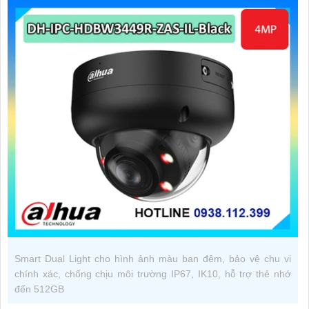
Smart Dual Light cho hình ảnh màu ban đêm, bảo vệ chu vi
chính xác, chống chịu môi trường IP67, IK10, hỗ trợ thẻ nhớ
đến 512GB