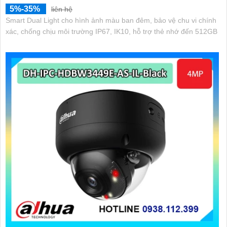
5%-35%
liên hệ
Smart Dual Light cho hình ảnh màu ban đêm, bảo vệ chu vi chính
xác, chống chịu môi trường IP67, IK10, hỗ trợ thẻ nhớ đến 512GB