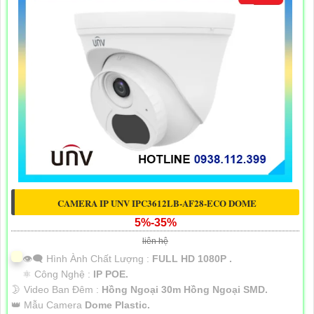
CAMERA IP UNV IPC3612LB-AF28-ECO DOME
5%-35%
liên hệ
👁️‍🗨 Hình Ành Chất Lượng :
FULL HD 1080P .
⚛️ Công Nghệ :
IP POE.
🌛 Video Ban Đêm :
Hồng Ngoại 30m Hồng Ngoại SMD.
👑 Mẫu Camera
Dome Plastic.