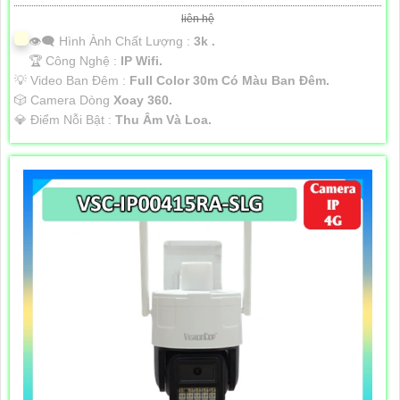
liên hệ
👁️‍🗨 Hình Ành Chất Lượng :
3k .
🏆 Công Nghệ :
IP Wifi.
💡 Video Ban Đêm :
Full Color 30m Có Màu Ban Ðêm.
🎲 Camera Dòng
Xoay 360.
️💎 Điểm Nỗi Bật :
Thu Âm Và Loa.