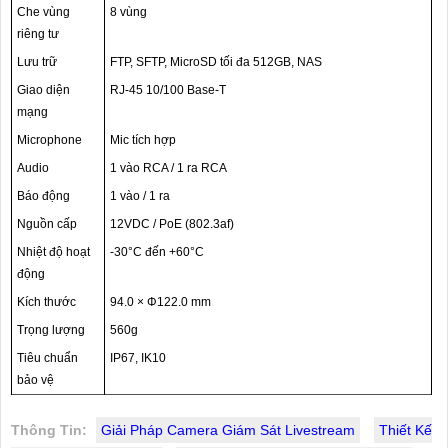
Che vùng
8 vùng
riêng tư
Lưu trữ
FTP, SFTP, MicroSD tối đa 512GB, NAS
Giao diện
RJ-45 10/100 Base-T
mạng
Microphone
Mic tích hợp
Audio
1 vào RCA / 1 ra RCA
Báo động
1 vào / 1 ra
Nguồn cấp
12VDC / PoE (802.3af)
Nhiệt độ hoạt
-30°C đến +60°C
động
Kích thước
94.0 × Φ122.0 mm
Trọng lượng
560g
Tiêu chuẩn
IP67, IK10
bảo vệ
Thông Tin:
Giải Pháp Camera Giám Sát Livestream
Thiết Kế