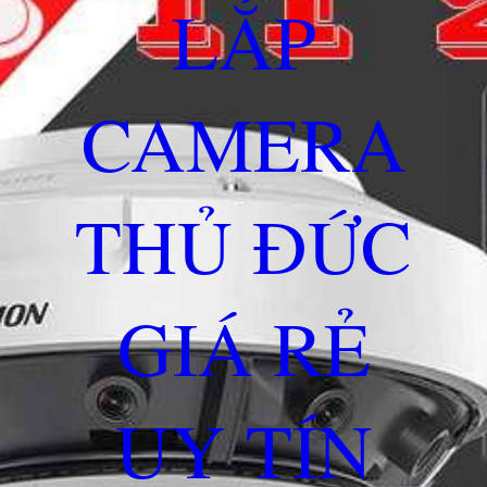
LẮP
CAMERA
THỦ ĐỨC
GIÁ RẺ
UY TÍN