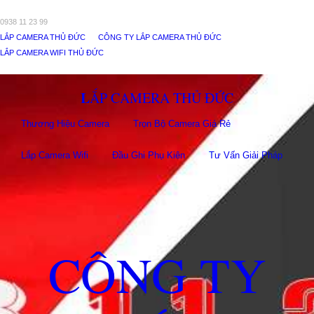
0938 11 23 99
LẮP CAMERA THỦ ĐỨC
CÔNG TY LẮP CAMERA THỦ ĐỨC
LẮP CAMERA WIFI THỦ ĐỨC
LẮP CAMERA THỦ ĐỨC
Thương Hiệu Camera
Trọn Bộ Camera Giá Rẻ
Lắp Camera Wifi
Đầu Ghi Phụ Kiên
Tư Vấn Giải Pháp
CÔNG TY