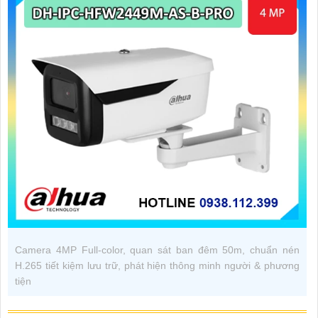
Camera 4MP Full-color, quan sát ban đêm 50m, chuẩn nén
H.265 tiết kiệm lưu trữ, phát hiện thông minh người & phương
tiện