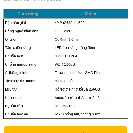
Tính năng
Mô tả
Độ phân giải
4MP (2688 × 1520)
Công nghệ hình ảnh
Full Color
Ống kính
Cố định 3.6mm
Tầm chiếu sáng
LED ánh sáng trắng 50m
Chuẩn nén
H.265+/H.264+
Chống ngược sáng
WDR 120dB
AI thông minh
Tripwire, Intrusion, SMD Plus
Tích hợp âm thanh
Micro ghi âm
Lưu trữ
Hỗ trợ thẻ nhớ tối đa 256GB
Cổng kết nối
Audio 1 in/1 out, Alarm 2 in/2 out
Nguồn cấp
DC12V / PoE
Chuẩn bảo vệ
IP67 chống bụi, chống nước