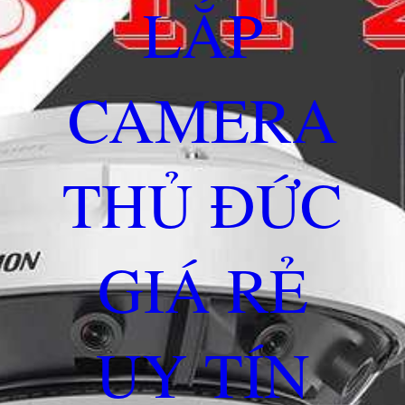
LẮP
CAMERA
THỦ ĐỨC
GIÁ RẺ
UY TÍN