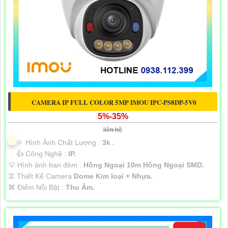
CAMERA IP FULL COLOR 5MP IMOU IPC-PS8DP-5V0
5%-35%
liên hệ
🔆 Hình Ành Chất Lượng :
3k .
👍 Công Nghệ :
IP.
💡 Hình ảnh ban đêm :
Hồng Ngoại 10m Hồng Ngoại SMD.
♊ Thiết Kế Camera
Dome Kim loại + Nhựa.
️⌘ Điểm Nỗi Bật :
Thu Âm.