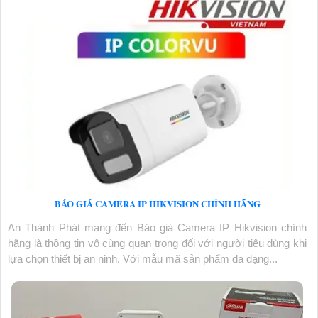
BÁO GIÁ CAMERA IP HIKVISION CHÍNH HÃNG
An Thành Phát mang đến Báo giá Camera IP Hikvision chính
hãng là thông tin vô cùng quan trọng đối với người tiêu dùng khi
lựa chọn thiết bị an ninh. Với mẫu mã sản phẩm đa dạng...