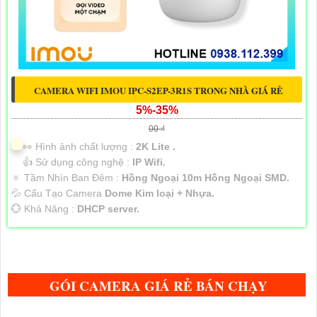
CAMERA WIFI IMOU IPC-S2EP-3R1S TRONG NHÀ GIÁ RẺ
5%-35%
00 ₫
️👀 Hình ảnh chất lượng :
2K Lite .
👍 Sử dụng công nghệ :
IP Wifi.
🔅 Tầm Nhìn Ban Đêm :
Hồng Ngoại 10m Hồng Ngoại SMD.
💦 Cấu Tạo Camera
Dome Kim loại + Nhựa.
️💮 Khả Năng :
DHCP server.
GÓI CAMERA GIÁ RẺ BÁN CHẠY