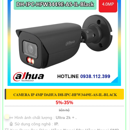
CAMERA IP 4MP DAHUA DH-IPC-HFW3449E-AS-IL-BLACK
5%-35%
liên hệ
️👀 Hình ảnh chất lượng :
Ultra 2k + .
🤖️ Sử dụng công nghệ :
IP.