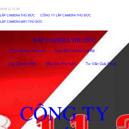
0938 11 23 99
LẮP CAMERA THỦ ĐỨC
CÔNG TY LẮP CAMERA THỦ ĐỨC
LẮP CAMERA WIFI THỦ ĐỨC
LẮP CAMERA THỦ ĐỨC
Thương Hiệu Camera
Trọn Bộ Camera Giá Rẻ
Lắp Camera Wifi
Đầu Ghi Phụ Kiên
Tư Vấn Giải Pháp
CÔNG TY