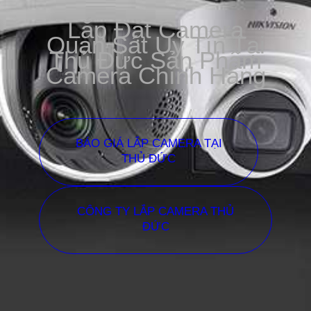
Lắp Đặt Camera
Quan Sát Uy Tín Tại
Thủ Đức Sản Phẩm
Camera Chính Hãng
BÁO GIÁ LẮP CAMERA TẠI
THỦ ĐỨC
CÔNG TY LẮP CAMERA THỦ
ĐỨC