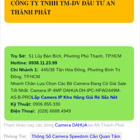
CÔNG TY TNHH TM-DV ĐẦU TƯ AN
THÀNH PHÁT
Trụ Sở:
51 Lũy Bán Bích, Phường Phú Thạnh, TP.HCM
Hotline: 0938.11.23.99
Chi Nhánh 1:
445/38 Tân Hòa Đông, Phường Bình Trị
Đông, TP.HCM
Nhanh Chân Lựa Chọn Các Bộ Camera Đang Có Giá Sale
Tốt Nhất: Camera IP 4MP DAHUA DH-IPC-HFW2449M-
AS-B-PRO
Lắp Camera IP Kho Hàng Giá Rẻ Sắc Nét
Kỹ Thuật:
0906.855.330
Điện Thoại:
(028) 6688.4949
Tham khảo nay các dòng
Camera DAHUA
tại AN Thành Phát
Thông Tin:
Thông Số Camera Speedom Cần Quan Tâm