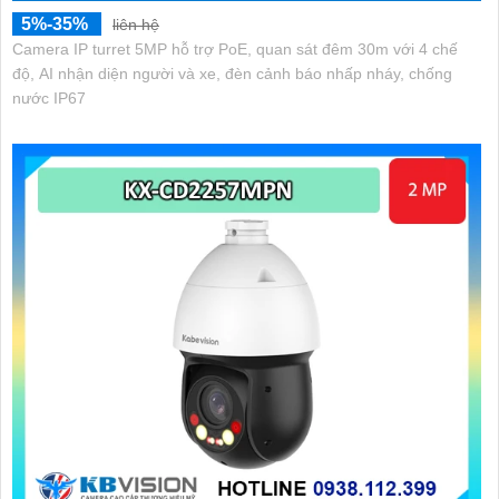
5%-35%
liên hệ
Camera IP turret 5MP hỗ trợ PoE, quan sát đêm 30m với 4 chế
độ, AI nhận diện người và xe, đèn cảnh báo nhấp nháy, chống
nước IP67