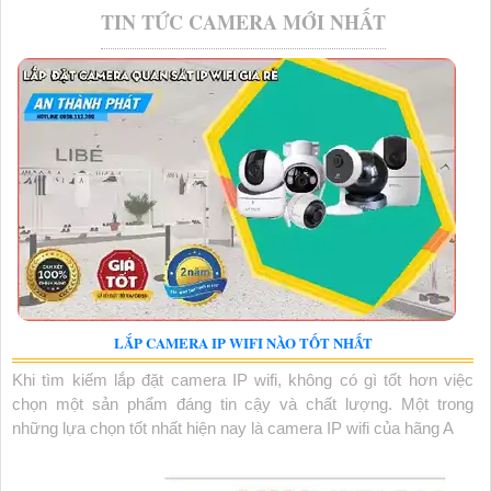
TIN TỨC CAMERA MỚI NHẤT
LẮP CAMERA IP WIFI NÀO TỐT NHẤT
Khi tìm kiếm lắp đặt camera IP wifi, không có gì tốt hơn việc
chọn một sản phẩm đáng tin cậy và chất lượng. Một trong
những lựa chọn tốt nhất hiện nay là camera IP wifi của hãng A