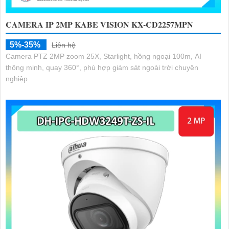
CAMERA IP 2MP KABE VISION KX-CD2257MPN
5%-35%
Liên hệ
Camera PTZ 2MP zoom 25X, Starlight, hồng ngoại 100m, AI
thông minh, quay 360°, phù hợp giám sát ngoài trời chuyên
nghiệp