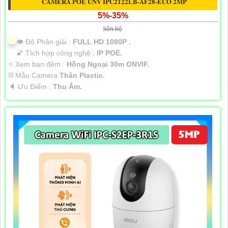
CAMERA POE UNV IPC2122LB-AF28-ECO 2MP
5%-35%
liên hệ
👁 Độ Phân giải :
FULL HD 1080P .
🌠 Tích hợp công nghệ :
IP POE.
⭐ Xem ban đêm :
Hồng Ngoại 30m ONVIF.
⛓ Mẫu Camera
Thân Plastic.
️🔈 Ưu Điểm :
Thu Âm.