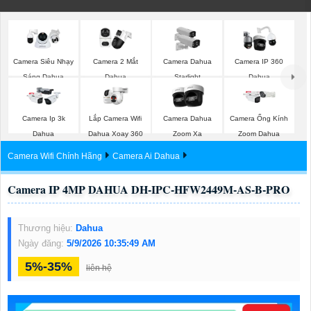
Camera Siêu Nhạy
Camera 2 Mắt
Camera Dahua
Camera IP 360
Sáng Dahua
Dahua
Starlight
Dahua
Lắp Camera Wifi
Camera Ip 3k
Camera Dahua
Camera Ống Kính
Dahua Xoay 360
Dahua
Zoom Xa
Zoom Dahua
Camera Wifi Chính Hãng
Camera Ai Dahua
Camera IP 4MP DAHUA DH-IPC-HFW2449M-AS-B-PRO
Thương hiệu:
Dahua
Ngày đăng:
5/9/2026 10:35:49 AM
5%-35%
liên hệ