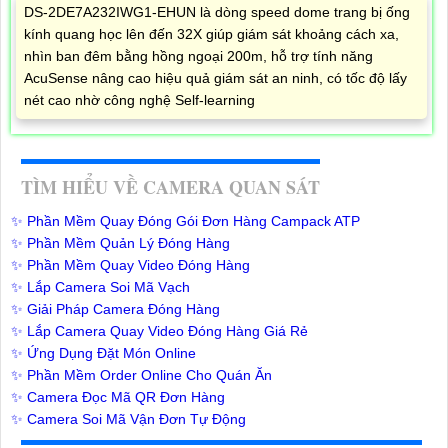
DS-2DE7A232IWG1-EHUN là dòng speed dome trang bị ống
kính quang học lên đến 32X giúp giám sát khoảng cách xa,
nhìn ban đêm bằng hồng ngoại 200m, hỗ trợ tính năng
AcuSense nâng cao hiệu quả giám sát an ninh, có tốc độ lấy
nét cao nhờ công nghệ Self-learning
TÌM HIỂU VỀ CAMERA QUAN SÁT
✨ Phần Mềm Quay Đóng Gói Đơn Hàng Campack ATP
✨ Phần Mềm Quản Lý Đóng Hàng
✨ Phần Mềm Quay Video Đóng Hàng
✨ Lắp Camera Soi Mã Vạch
✨ Giải Pháp Camera Đóng Hàng
✨ Lắp Camera Quay Video Đóng Hàng Giá Rẻ
✨ Ứng Dụng Đặt Món Online
✨ Phần Mềm Order Online Cho Quán Ăn
✨ Camera Đọc Mã QR Đơn Hàng
✨ Camera Soi Mã Vận Đơn Tự Động