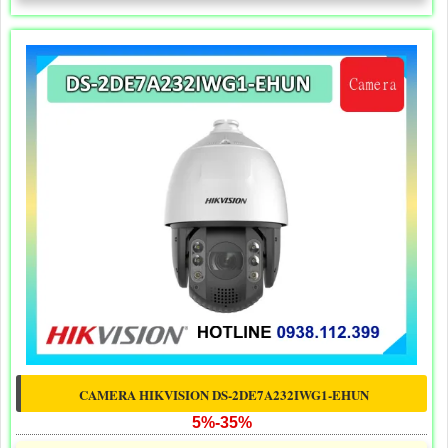
CAMERA HIKVISION DS-2DE7A232IWG1-EHUN
5%-35%