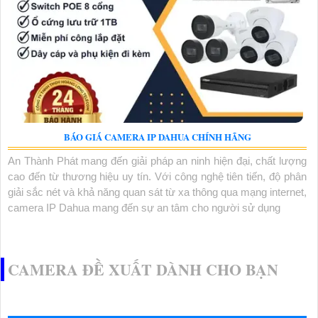
BÁO GIÁ CAMERA IP DAHUA CHÍNH HÃNG
An Thành Phát mang đến giải pháp an ninh hiện đại, chất lượng
cao đến từ thương hiệu uy tín. Với công nghệ tiên tiến, độ phân
giải sắc nét và khả năng quan sát từ xa thông qua mạng internet,
camera IP Dahua mang đến sự an tâm cho người sử dụng
CAMERA ĐỀ XUẤT DÀNH CHO BẠN