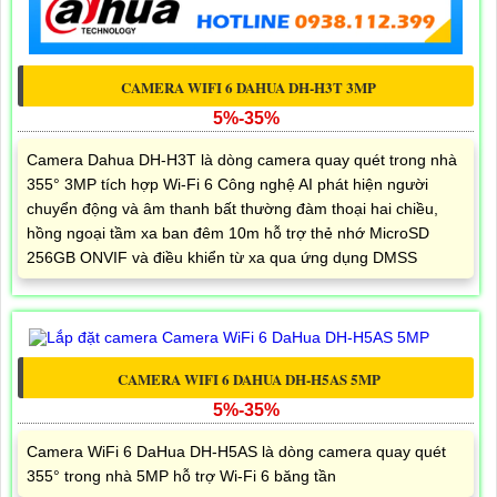
CAMERA WIFI 6 DAHUA DH-H3T 3MP
5%-35%
Camera Dahua DH-H3T là dòng camera quay quét trong nhà
355° 3MP tích hợp Wi-Fi 6 Công nghệ AI phát hiện người
chuyển động và âm thanh bất thường đàm thoại hai chiều,
hồng ngoại tầm xa ban đêm 10m hỗ trợ thẻ nhớ MicroSD
256GB ONVIF và điều khiển từ xa qua ứng dụng DMSS
CAMERA WIFI 6 DAHUA DH-H5AS 5MP
5%-35%
Camera WiFi 6 DaHua DH-H5AS là dòng camera quay quét
355° trong nhà 5MP hỗ trợ Wi-Fi 6 băng tần