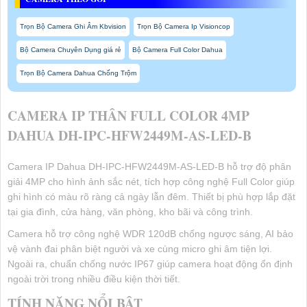
Trọn Bộ Camera Ghi Âm Kbvision
Trọn Bộ Camera Ip Visioncop
Bộ Camera Chuyên Dụng giá rẻ
Bộ Camera Full Color Dahua
Trọn Bộ Camera Dahua Chống Trộm
CAMERA IP THÂN FULL COLOR 4MP
DAHUA DH-IPC-HFW2449M-AS-LED-B
Camera IP Dahua DH-IPC-HFW2449M-AS-LED-B hỗ trợ độ phân
giải 4MP cho hình ảnh sắc nét, tích hợp công nghệ Full Color giúp
ghi hình có màu rõ ràng cả ngày lẫn đêm. Thiết bị phù hợp lắp đặt
tại gia đình, cửa hàng, văn phòng, kho bãi và công trình.
Camera hỗ trợ công nghệ WDR 120dB chống ngược sáng, AI bảo
vệ vành đai phân biệt người và xe cùng micro ghi âm tiện lợi.
Ngoài ra, chuẩn chống nước IP67 giúp camera hoạt động ổn định
ngoài trời trong nhiều điều kiện thời tiết.
TÍNH NĂNG NỔI BẬT