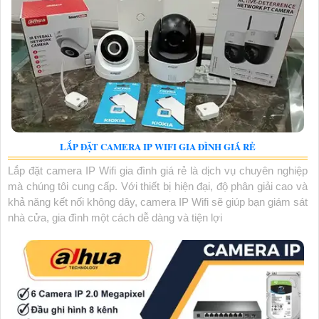
LẮP ĐẶT CAMERA IP WIFI GIA ĐÌNH GIÁ RẺ
Lắp đặt camera IP Wifi gia đình giá rẻ là dịch vụ chuyên nghiệp
mà chúng tôi cung cấp. Với thiết bị hiện đại, độ phân giải cao và
khả năng kết nối không dây, camera IP Wifi sẽ giúp bạn giám sát
nhà cửa, gia đình một cách dễ dàng và tiện lợi