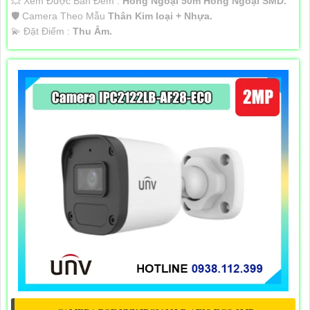
💥 Xem Được Ban Đêm :
Hồng Ngoại 50m Hồng Ngoại SMD.
🛡 Camera Theo Mẫu
Thân Kim loại + Nhựa.
️💫 Đặt Điểm :
Thu Âm.