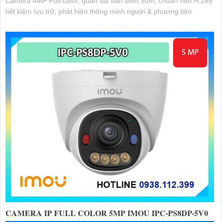
Camera 4MP Full-color, quan sát ban đêm 50m, chuẩn nén H.265
tiết kiệm lưu trữ, phát hiện thông minh người & phương tiện
CAMERA IP FULL COLOR 5MP IMOU IPC-PS8DP-5V0