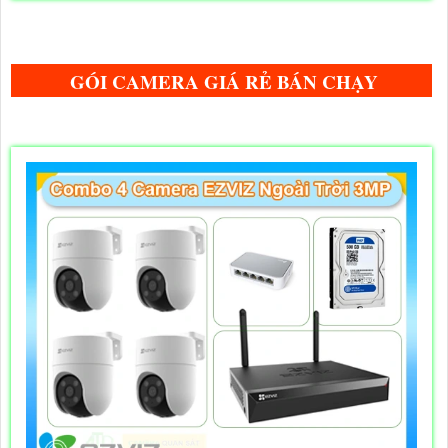
GÓI CAMERA GIÁ RẺ BÁN CHẠY