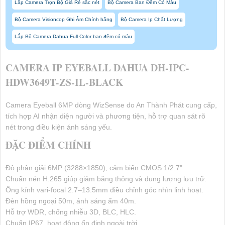
Lắp Camera Trọn Bộ Giá Rẻ sắc nét
Bộ Camera Ban Đêm Có Màu
Bộ Camera Visioncop Ghi Âm Chính hãng
Bộ Camera Ip Chất Lượng
Lắp Bộ Camera Dahua Full Color ban đêm có màu
CAMERA IP EYEBALL DAHUA DH-IPC-
HDW3649T-ZS-IL-BLACK
Camera Eyeball 6MP dòng WizSense do An Thành Phát cung cấp,
tích hợp AI nhận diện người và phương tiện, hỗ trợ quan sát rõ
nét trong điều kiện ánh sáng yếu.
ĐẶC ĐIỂM CHÍNH
Độ phân giải 6MP (3288×1850), cảm biến CMOS 1/2.7".
Chuẩn nén H.265 giúp giảm băng thông và dung lượng lưu trữ.
Ống kính vari-focal 2.7–13.5mm điều chỉnh góc nhìn linh hoạt.
Đèn hồng ngoại 50m, ánh sáng ấm 40m.
Hỗ trợ WDR, chống nhiễu 3D, BLC, HLC.
Chuẩn IP67, hoạt động ổn định ngoài trời.