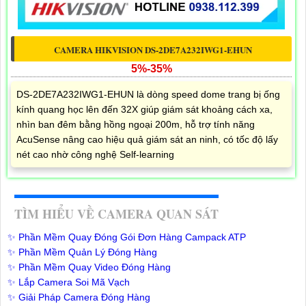
CAMERA HIKVISION DS-2DE7A232IWG1-EHUN
5%-35%
DS-2DE7A232IWG1-EHUN là dòng speed dome trang bị ống
kính quang học lên đến 32X giúp giám sát khoảng cách xa,
nhìn ban đêm bằng hồng ngoại 200m, hỗ trợ tính năng
AcuSense nâng cao hiệu quả giám sát an ninh, có tốc độ lấy
nét cao nhờ công nghệ Self-learning
TÌM HIỂU VỀ CAMERA QUAN SÁT
✨ Phần Mềm Quay Đóng Gói Đơn Hàng Campack ATP
✨ Phần Mềm Quản Lý Đóng Hàng
✨ Phần Mềm Quay Video Đóng Hàng
✨ Lắp Camera Soi Mã Vạch
✨ Giải Pháp Camera Đóng Hàng