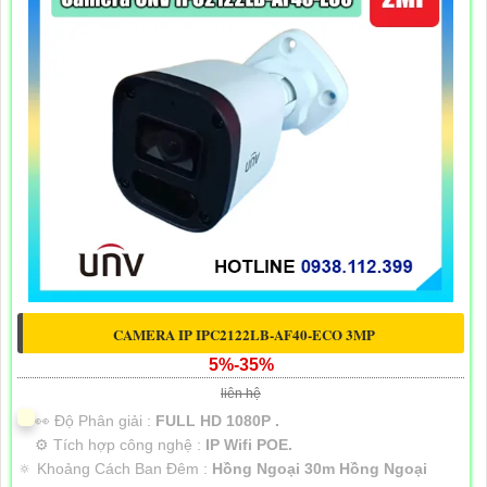
CAMERA IP IPC2122LB-AF40-ECO 3MP
5%-35%
liên hệ
️👀 Độ Phân giải :
FULL HD 1080P .
⚙ Tích hợp công nghệ :
IP Wifi POE.
🔅 Khoảng Cách Ban Đêm :
Hồng Ngoại 30m Hồng Ngoại