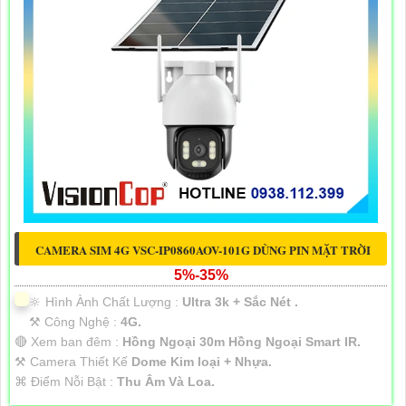
CAMERA SIM 4G VSC-IP0860AOV-101G DÙNG PIN MẶT TRỜI
5%-35%
🔆 Hình Ành Chất Lượng :
Ultra 3k + Sắc Nét .
⚒ Công Nghệ :
4G.
🔴 Xem ban đêm :
Hồng Ngoại 30m Hồng Ngoại Smart IR.
⚒ Camera Thiết Kế
Dome Kim loại + Nhựa.
️⌘ Điểm Nỗi Bật :
Thu Âm Và Loa.