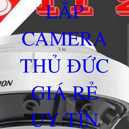
LẮP
CAMERA
THỦ ĐỨC
GIÁ RẺ
UY TÍN