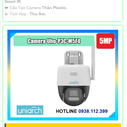
Smart IR.
👑 Cấu Tạo Camera
Thân Plastic.
️💫 Tích Hợp :
Thu Âm.