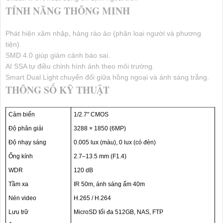
TÍNH NĂNG THÔNG MINH
Phát hiện xâm nhập, hàng rào ảo (phân loại người và phương
tiện).
SMD 4.0 giúp giảm cảnh báo sai.
AI SSA tự điều chỉnh hình ảnh theo môi trường.
Smart Dual Light chuyển đổi giữa hồng ngoại và ánh sáng trắng.
THÔNG SỐ KỸ THUẬT
Cảm biến
1/2.7" CMOS
Độ phân giải
3288 × 1850 (6MP)
Độ nhạy sáng
0.005 lux (màu), 0 lux (có đèn)
Ống kính
2.7–13.5 mm (F1.4)
WDR
120 dB
Tầm xa
IR 50m, ánh sáng ấm 40m
Nén video
H.265 / H.264
Lưu trữ
MicroSD tối đa 512GB, NAS, FTP