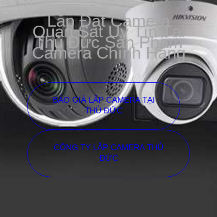
Lắp Đặt Camera
Quan Sát Uy Tín Tại
Thủ Đức Sản Phẩm
Camera Chính Hãng
BÁO GIÁ LẮP CAMERA TẠI
THỦ ĐỨC
CÔNG TY LẮP CAMERA THỦ
ĐỨC