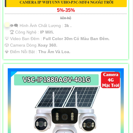
CAMERA IP WIFI UNV UHO-P3C-M5F4 NGOÀI TRỜI
5%-35%
liên hệ
👁️‍🗨 Hình Ành Chất Lượng :
3k .
🏆 Công Nghệ :
IP Wifi.
💡 Video Ban Đêm :
Full Color 30m Có Màu Ban Ðêm.
🎲 Camera Dòng
Xoay 360.
️💎 Điểm Nỗi Bật :
Thu Âm Và Loa.