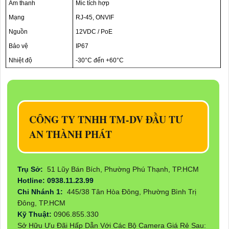
Âm thanh
Mic tích hợp
Mạng
RJ-45, ONVIF
Nguồn
12VDC / PoE
Bảo vệ
IP67
Nhiệt độ
-30°C đến +60°C
CÔNG TY TNHH TM-DV ĐẦU TƯ
AN THÀNH PHÁT
Trụ Sở:
51 Lũy Bán Bích, Phường Phú Thạnh, TP.HCM
Hotline: 0938.11.23.99
Chi Nhánh 1:
445/38 Tân Hòa Đông, Phường Bình Trị
Đông, TP.HCM
Kỹ Thuật:
0906.855.330
Sở Hữu Ưu Đãi Hấp Dẫn Với Các Bộ Camera Giá Rẻ Sau: