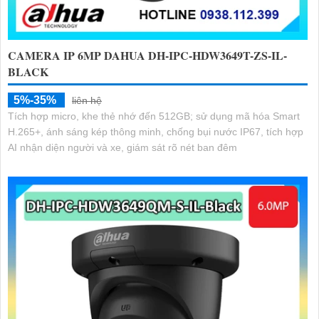
CAMERA IP 6MP DAHUA DH-IPC-HDW3649T-ZS-IL-
BLACK
5%-35%
liên hệ
Tích hợp micro, khe thẻ nhớ đến 512GB; sử dụng mã hóa Smart
H.265+, ánh sáng kép thông minh, chống bụi nước IP67, tích hợp
AI nhận diện người và xe, giám sát rõ nét ban đêm