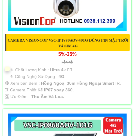
CAMERA VISIONCOP VSC-IP1880AOV-401G DÙNG PIN MẶT TRỜI
VÀ SIM 4G
5%-35%
liên hệ
🔆 Chất lượng hình :
Ultra 4k 👍🏾 .
⚜️ Công Nghệ Sử Dụng :
4G.
🔴 Xem ban đêm :
Hồng Ngoại 30m Hồng Ngoại Smart IR.
♊ Camera Thiết Kế
IP67 xoay 360.
️🆑 Ưu Điểm :
Thu Âm Và Loa.