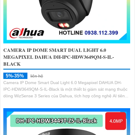
CAMERA IP DOME SMART DUAL LIGHT 6.0
MEGAPIXEL DAHUA DH-IPC-HDW3649QM-S-IL-
BLACK
5%-35%
liên hệ
Camera IP Dome Smart Dual Light 6.0 Megapixel DAHUA DH-
IPC-HDW3649QM-S-IL-Black là một thiết bị giám sát mạng thuộc
dòng WizSense 3 Series của Dahua, tích hợp công nghệ AI tiên...