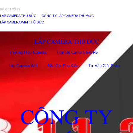
0938 11 23 99
LẮP CAMERA THỦ ĐỨC
CÔNG TY LẮP CAMERA THỦ ĐỨC
LẮP CAMERA WIFI THỦ ĐỨC
LẮP CAMERA THỦ ĐỨC
Thương Hiệu Camera
Trọn Bộ Camera Giá Rẻ
Lắp Camera Wifi
Đầu Ghi Phụ Kiên
Tư Vấn Giải Pháp
CÔNG TY