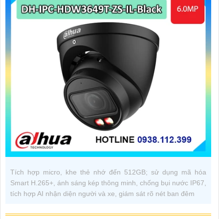
Tích hợp micro, khe thẻ nhớ đến 512GB; sử dụng mã hóa
Smart H.265+, ánh sáng kép thông minh, chống bụi nước IP67,
tích hợp AI nhận diện người và xe, giám sát rõ nét ban đêm