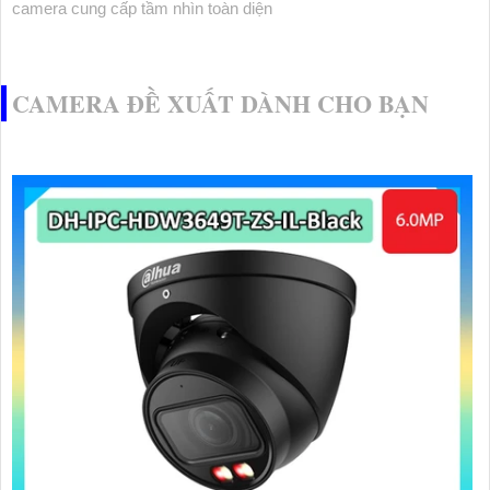
camera cung cấp tầm nhìn toàn diện
CAMERA ĐỀ XUẤT DÀNH CHO BẠN