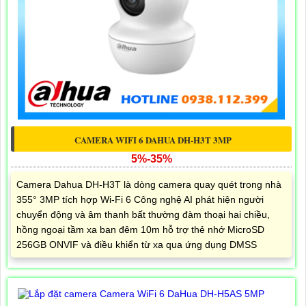
CAMERA WIFI 6 DAHUA DH-H3T 3MP
5%-35%
Camera Dahua DH-H3T là dòng camera quay quét trong nhà
355° 3MP tích hợp Wi-Fi 6 Công nghệ AI phát hiện người
chuyển động và âm thanh bất thường đàm thoại hai chiều,
hồng ngoại tầm xa ban đêm 10m hỗ trợ thẻ nhớ MicroSD
256GB ONVIF và điều khiển từ xa qua ứng dụng DMSS