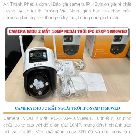
An Thành Phát là đơn vị Báo giá camera IP KBvision giá rẻ chất
lượng uy tín tại thị trường Việt Nam, giúp bạn lựa chọn mẫu
camera phù hợp với thông số kỹ thuật cũng như giá thành...
CAMERA IMOU 2 MẮT NGOÀI TRỜI IPC-S7XP-10M0WED
Camera IMOU 2 Mắt IPC-S7XP-10M0WED là thiết bị an ninh
chất lượng cao với độ phân giải 10MP, mang đến hình ảnh sắc
nét và chi tiết. Với khả năng xoay 360 độ và góc quay lớn,