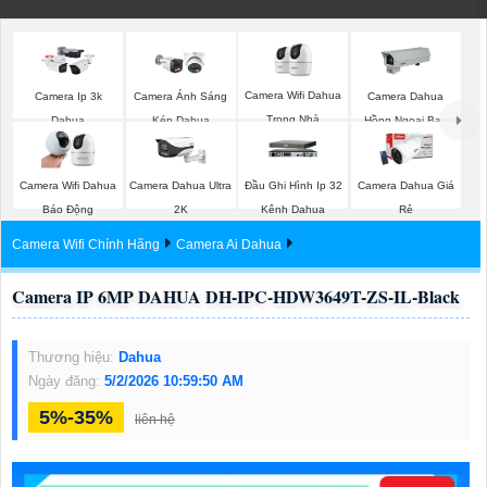
Camera Wifi Dahua
Camera Ip 3k
Camera Ánh Sáng
Camera Dahua
Trong Nhà
Dahua
Kép Dahua
Hồng Ngoại Ban
Đêm
Camera Wifi Dahua
Camera Dahua Ultra
Đầu Ghi Hình Ip 32
Camera Dahua Giá
Báo Động
2K
Kênh Dahua
Rẻ
Camera Wifi Chính Hãng
Camera Ai Dahua
Camera IP 6MP DAHUA DH-IPC-HDW3649T-ZS-IL-Black
Thương hiệu:
Dahua
Ngày đăng:
5/2/2026 10:59:50 AM
5%-35%
liên hệ