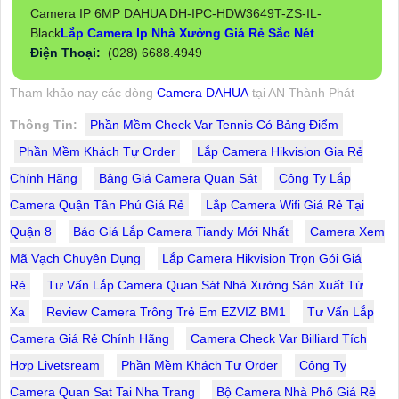
Camera IP 6MP DAHUA DH-IPC-HDW3649T-ZS-IL-
Black
Lắp Camera Ip Nhà Xưởng Giá Rẻ Sắc Nét
Điện Thoại:
(028) 6688.4949
Tham khảo nay các dòng
Camera DAHUA
tại AN Thành Phát
Thông Tin:
Phần Mềm Check Var Tennis Có Bảng Điểm
Phần Mềm Khách Tự Order
Lắp Camera Hikvision Gia Rẻ
Chính Hãng
Bảng Giá Camera Quan Sát
Công Ty Lắp
Camera Quận Tân Phú Giá Rẻ
Lắp Camera Wifi Giá Rẻ Tại
Quận 8
Báo Giá Lắp Camera Tiandy Mới Nhất
Camera Xem
Mã Vạch Chuyên Dụng
Lắp Camera Hikvision Trọn Gói Giá
Rẻ
Tư Vấn Lắp Camera Quan Sát Nhà Xưởng Sản Xuất Từ
Xa
Review Camera Trông Trẻ Em EZVIZ BM1
Tư Vấn Lắp
Camera Giá Rẻ Chính Hãng
Camera Check Var Billiard Tích
Hợp Livetsream
Phần Mềm Khách Tự Order
Công Ty
Camera Quan Sat Tai Nha Trang
Bộ Camera Nhà Phố Giá Rẻ