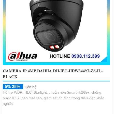
CAMERA IP 4MP DAHUA DH-IPC-HDW3449T-ZS-IL-
BLACK
5%-35%
liên hệ
Hỗ trợ WDR, HLC, Starlight, chuẩn nén Smart H.265+, chống
nước IP67, bảo mật cao, giám sát ổn định trong điều kiện khắc
nghiệt