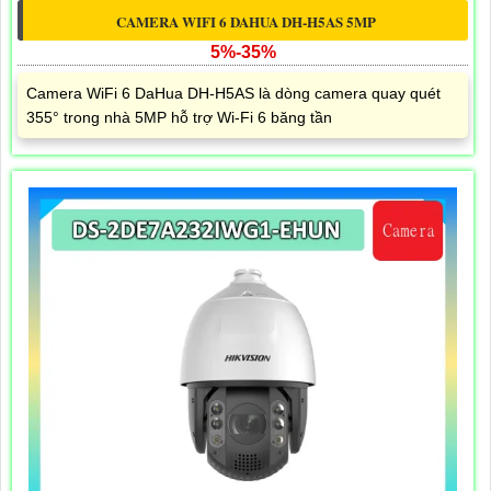
CAMERA WIFI 6 DAHUA DH-H5AS 5MP
5%-35%
Camera WiFi 6 DaHua DH-H5AS là dòng camera quay quét
355° trong nhà 5MP hỗ trợ Wi-Fi 6 băng tần