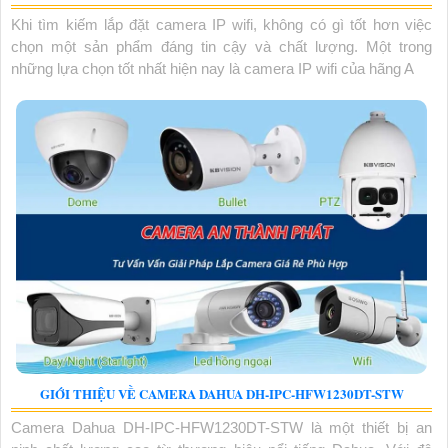
Khi tìm kiếm lắp đặt camera IP wifi, không có gì tốt hơn việc
chọn một sản phẩm đáng tin cậy và chất lượng. Một trong
những lựa chọn tốt nhất hiện nay là camera IP wifi của hãng A
GIỚI THIỆU VỀ CAMERA DAHUA DH-IPC-HFW1230DT-STW
Camera Dahua DH-IPC-HFW1230DT-STW là một thiết bị an