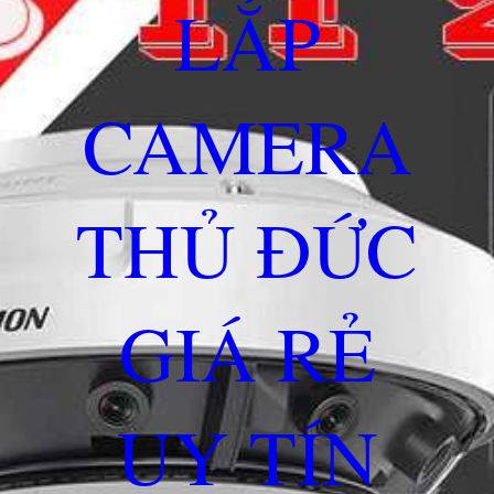
LẮP
CAMERA
THỦ ĐỨC
GIÁ RẺ
UY TÍN