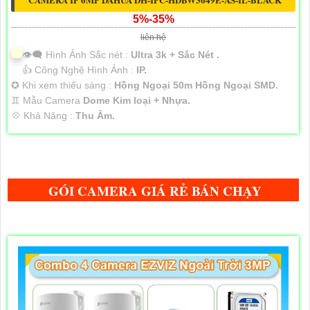
5%-35%
liên hệ
👁️‍🗨 Hình Ảnh Sắc nét :
Ultra 3k + Sắc Nét .
👍 Công Nghệ Hình Ảnh :
IP.
✪ Khi xem thiếu sáng :
Hồng Ngoại 50m Hồng Ngoại SMD.
♊ Mẫu Camera
Dome Kim loại + Nhựa.
️💠 Khả Năng :
Thu Âm.
GÓI CAMERA GIÁ RẺ BÁN CHẠY