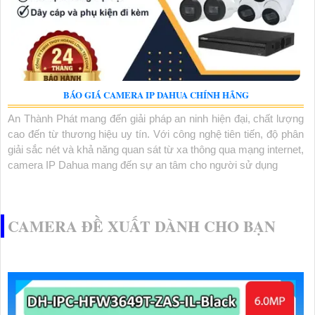
BÁO GIÁ CAMERA IP DAHUA CHÍNH HÃNG
An Thành Phát mang đến giải pháp an ninh hiện đại, chất lượng
cao đến từ thương hiệu uy tín. Với công nghệ tiên tiến, độ phân
giải sắc nét và khả năng quan sát từ xa thông qua mạng internet,
camera IP Dahua mang đến sự an tâm cho người sử dụng
CAMERA ĐỀ XUẤT DÀNH CHO BẠN