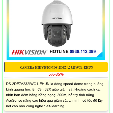
CAMERA HIKVISION DS-2DE7A232IWG1-EHUN
5%-35%
DS-2DE7A232IWG1-EHUN là dòng speed dome trang bị ống
kính quang học lên đến 32X giúp giám sát khoảng cách xa,
nhìn ban đêm bằng hồng ngoại 200m, hỗ trợ tính năng
AcuSense nâng cao hiệu quả giám sát an ninh, có tốc độ lấy
nét cao nhờ công nghệ Self-learning