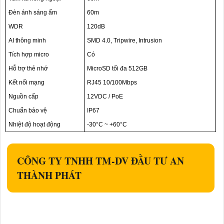
Đèn ánh sáng ấm
60m
WDR
120dB
AI thông minh
SMD 4.0, Tripwire, Intrusion
Tích hợp micro
Có
Hỗ trợ thẻ nhớ
MicroSD tối đa 512GB
Kết nối mạng
RJ45 10/100Mbps
Nguồn cấp
12VDC / PoE
Chuẩn bảo vệ
IP67
Nhiệt độ hoạt động
-30°C ~ +60°C
CÔNG TY TNHH TM-DV ĐẦU TƯ AN
THÀNH PHÁT