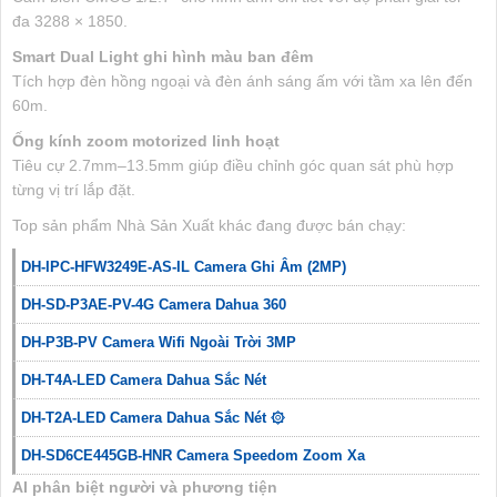
đa 3288 × 1850.
Smart Dual Light ghi hình màu ban đêm
Tích hợp đèn hồng ngoại và đèn ánh sáng ấm với tầm xa lên đến
60m.
Ống kính zoom motorized linh hoạt
Tiêu cự 2.7mm–13.5mm giúp điều chỉnh góc quan sát phù hợp
từng vị trí lắp đặt.
Top sản phẩm Nhà Sản Xuất khác đang được bán chạy:
DH-IPC-HFW3249E-AS-IL Camera Ghi Âm (2MP)
DH-SD-P3AE-PV-4G Camera Dahua 360
DH-P3B-PV Camera Wifi Ngoài Trời 3MP
DH-T4A-LED Camera Dahua Sắc Nét
DH-T2A-LED Camera Dahua Sắc Nét ۞
DH-SD6CE445GB-HNR Camera Speedom Zoom Xa
AI phân biệt người và phương tiện