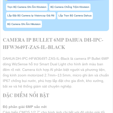
Trọn Bộ Camera Ghi Âm Kbvision
Bộ Camera Chống Trộm Kbvision
Lắp Đặt Bộ Camera Ip Visioncop Giá Rẻ
Lắp Trọn Bộ Camera Dahua
Bộ Camera Ghi Âm Hikvision
CAMERA IP BULLET 6MP DAHUA DH-IPC-
HFW3649T-ZAS-IL-BLACK
DAHUA DH-IPC-HFW3649T-ZAS-IL-Black là camera IP Bullet 6MP
dòng WizSense hỗ trợ Smart Dual Light cho hình ảnh màu ban
đêm rõ nét. Camera tích hợp AI phân biệt người và phương tiện,
ống kính zoom motorized 2.7mm–13.5mm, micro ghi âm và chuẩn
IP67 chống bụi nước, phù hợp lắp đặt cho gia đình, kho xưởng,
bãi xe và hệ thống giám sát chuyên nghiệp.
ĐẶC ĐIỂM NỔI BẬT
Độ phân giải 6MP sắc nét
Cảm biến CMOS 1/2.7” cho hình ảnh chi tiết với độ phân giải tối