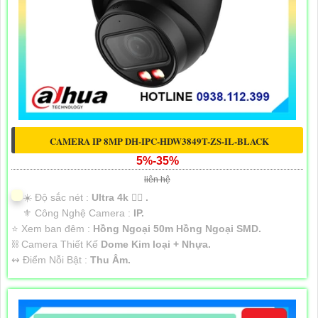
CAMERA IP 8MP DH-IPC-HDW3849T-ZS-IL-BLACK
5%-35%
liên hệ
☀️ Độ sắc nét :
Ultra 4k 👍🏾 .
⚜️ Công Nghệ Camera :
IP.
⭐ Xem ban đêm :
Hồng Ngoại 50m Hồng Ngoại SMD.
⛓ Camera Thiết Kế
Dome Kim loại + Nhựa.
️↭ Điểm Nỗi Bật :
Thu Âm.