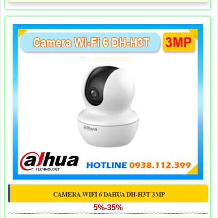
CAMERA WIFI 6 DAHUA DH-H3T 3MP
5%-35%