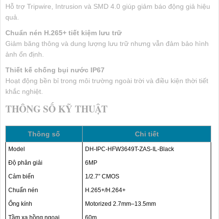
Hỗ trợ Tripwire, Intrusion và SMD 4.0 giúp giảm báo động giả hiệu
quả.
Chuẩn nén H.265+ tiết kiệm lưu trữ
Giảm băng thông và dung lượng lưu trữ nhưng vẫn đảm bảo hình
ảnh ổn định.
Thiết kế chống bụi nước IP67
Hoạt động bền bỉ trong môi trường ngoài trời và điều kiện thời tiết
khắc nghiệt.
THÔNG SỐ KỸ THUẬT
Thông số
Chi tiết
Model
DH-IPC-HFW3649T-ZAS-IL-Black
Độ phân giải
6MP
Cảm biến
1/2.7” CMOS
Chuẩn nén
H.265+/H.264+
Ống kính
Motorized 2.7mm–13.5mm
Tầm xa hồng ngoại
60m