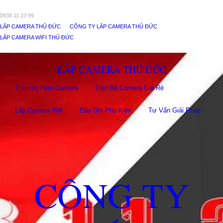
0938 11 23 99
LẮP CAMERA THỦ ĐỨC
CÔNG TY LẮP CAMERA THỦ ĐỨC
LẮP CAMERA WIFI THỦ ĐỨC
LẮP CAMERA THỦ ĐỨC
Thương Hiệu Camera
Trọn Bộ Camera Giá Rẻ
Lắp Camera Wifi
Đầu Ghi Phụ Kiên
Tư Vấn Giải Pháp
CÔNG TY