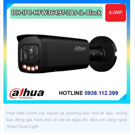
Phát hiện chính xác người và phương tiện nhờ AI sâu, chống
báo động giả, hình ảnh rõ nét cả ngày lẫn đêm với công nghệ
Smart Dual Light