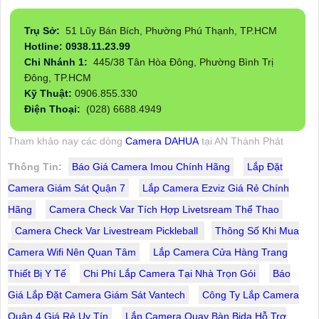
Trụ Sở:
51 Lũy Bán Bích, Phường Phú Thạnh, TP.HCM
Hotline: 0938.11.23.99
Chi Nhánh 1:
445/38 Tân Hòa Đông, Phường Bình Trị
Đông, TP.HCM
Kỹ Thuật:
0906.855.330
Điện Thoại:
(028) 6688.4949
Tham khảo nay các dòng
Camera DAHUA
tại AN Thành Phát
Thông Tin:
Báo Giá Camera Imou Chính Hãng
Lắp Đặt
Camera Giám Sát Quận 7
Lắp Camera Ezviz Giá Rẻ Chính
Hãng
Camera Check Var Tích Hợp Livetsream Thể Thao
Camera Check Var Livestream Pickleball
Thông Số Khi Mua
Camera Wifi Nên Quan Tâm
Lắp Camera Cửa Hàng Trang
Thiết Bị Y Tế
Chi Phí Lắp Camera Tại Nhà Trọn Gói
Báo
Giá Lắp Đặt Camera Giám Sát Vantech
Công Ty Lắp Camera
Quận 4 Giá Rẻ Uy Tín
Lắp Camera Quay Bàn Bida Hỗ Trợ