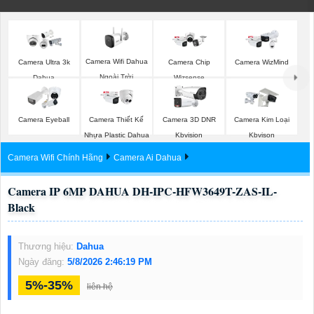
Camera Wifi Dahua
Camera Ultra 3k
Camera Chip
Camera WizMind
Ngoài Trời
Dahua
Wizsense
Camera Eyeball
Camera Thiết Kế
Camera 3D DNR
Camera Kim Loại
Nhựa Plastic Dahua
Kbvision
Kbvison
Camera Wifi Chính Hãng
Camera Ai Dahua
Camera IP 6MP DAHUA DH-IPC-HFW3649T-ZAS-IL-
Black
Thương hiệu:
Dahua
Ngày đăng:
5/8/2026 2:46:19 PM
5%-35%
liên hệ