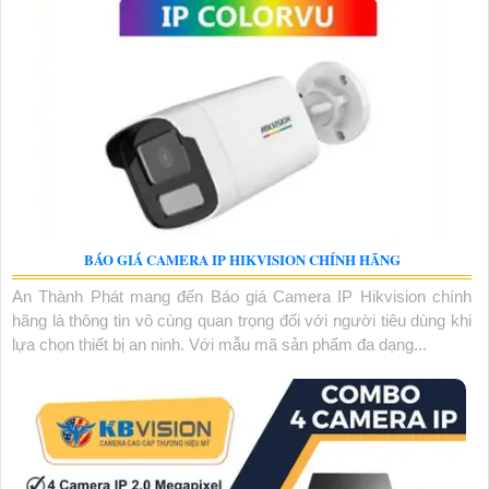
BÁO GIÁ CAMERA IP HIKVISION CHÍNH HÃNG
An Thành Phát mang đến Báo giá Camera IP Hikvision chính
hãng là thông tin vô cùng quan trọng đối với người tiêu dùng khi
lựa chọn thiết bị an ninh. Với mẫu mã sản phẩm đa dạng...