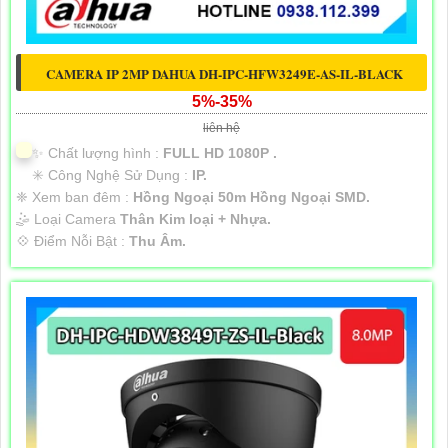
CAMERA IP 2MP DAHUA DH-IPC-HFW3249E-AS-IL-BLACK
5%-35%
liên hệ
✨ Chất lượng hình :
FULL HD 1080P .
✳️ Công Nghệ Sử Dụng :
IP.
❈ Xem ban đêm :
Hồng Ngoại 50m Hồng Ngoại SMD.
🤹 Loại Camera
Thân Kim loại + Nhựa.
️💠 Điểm Nỗi Bật :
Thu Âm.