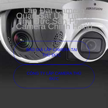
Lắp Đặt Camera
Quan Sát Uy Tín Tại
Thủ Đức Sản Phẩm
Camera Chính Hãng
BÁO GIÁ LẮP CAMERA TẠI
THỦ ĐỨC
CÔNG TY LẮP CAMERA THỦ
ĐỨC