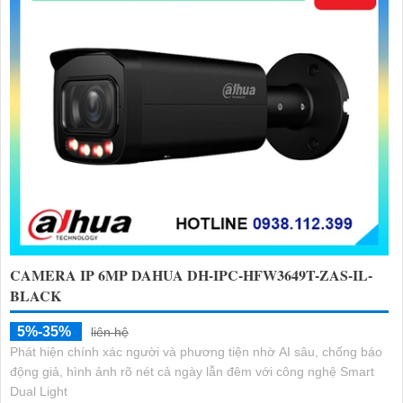
CAMERA IP 6MP DAHUA DH-IPC-HFW3649T-ZAS-IL-
BLACK
5%-35%
liên hệ
Phát hiện chính xác người và phương tiện nhờ AI sâu, chống báo
động giả, hình ảnh rõ nét cả ngày lẫn đêm với công nghệ Smart
Dual Light