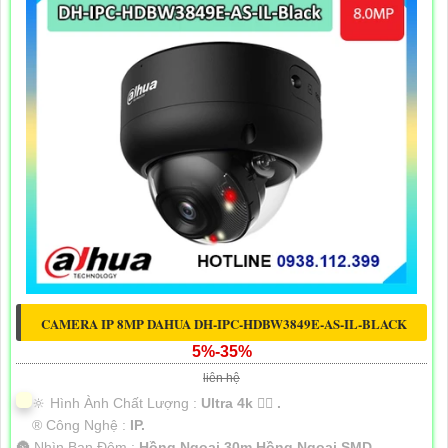
CAMERA IP 8MP DAHUA DH-IPC-HDBW3849E-AS-IL-BLACK
5%-35%
liên hệ
🔆 Hình Ành Chất Lượng :
Ultra 4k 👍🏾 .
®️ Công Nghệ :
IP.
🌚 Nhìn Ban Đêm :
Hồng Ngoại 30m Hồng Ngoại SMD.