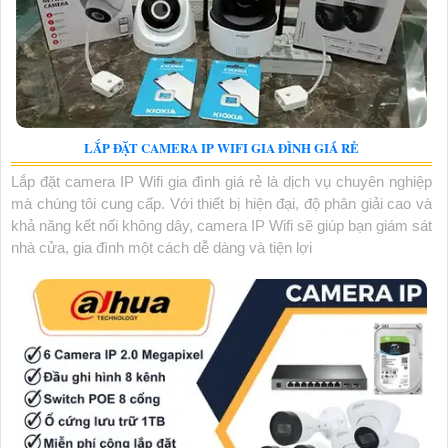
LẮP ĐẶT CAMERA IP WIFI GIA ĐÌNH GIÁ RẺ
Lắp đặt camera IP Wifi gia đình giá rẻ là dịch vụ chuyên nghiệp
mà chúng tôi cung cấp. Với thiết bị hiện đại, độ phân giải cao và
khả năng kết nối không dây, camera IP Wifi sẽ giúp bạn giám sát
nhà cửa, gia đình một cách dễ dàng và tiện lợi