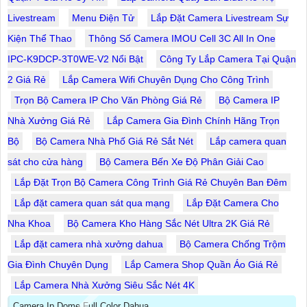
Livestream
Menu Điện Tử
Lắp Đặt Camera Livestream Sự
Kiện Thể Thao
Thông Số Camera IMOU Cell 3C All In One
IPC-K9DCP-3T0WE-V2 Nổi Bật
Công Ty Lắp Camera Tại Quận
2 Giá Rẻ
Lắp Camera Wifi Chuyên Dụng Cho Công Trình
Trọn Bộ Camera IP Cho Văn Phòng Giá Rẻ
Bộ Camera IP
Nhà Xưởng Giá Rẻ
Lắp Camera Gia Đình Chính Hãng Trọn
Bộ
Bộ Camera Nhà Phố Giá Rẻ Sắt Nét
Lắp camera quan
sát cho cửa hàng
Bộ Camera Bến Xe Độ Phân Giải Cao
Lắp Đặt Trọn Bộ Camera Công Trình Giá Rẻ Chuyên Ban Đêm
Lắp đặt camera quan sát qua mạng
Lắp Đặt Camera Cho
Nha Khoa
Bộ Camera Kho Hàng Sắc Nét Ultra 2K Giá Rẻ
Lắp đặt camera nhà xưởng dahua
Bộ Camera Chống Trộm
Gia Đình Chuyên Dụng
Lắp Camera Shop Quần Áo Giá Rẻ
Lắp Camera Nhà Xưởng Siêu Sắc Nét 4K
Camera Ip Dome Full Color Dahua