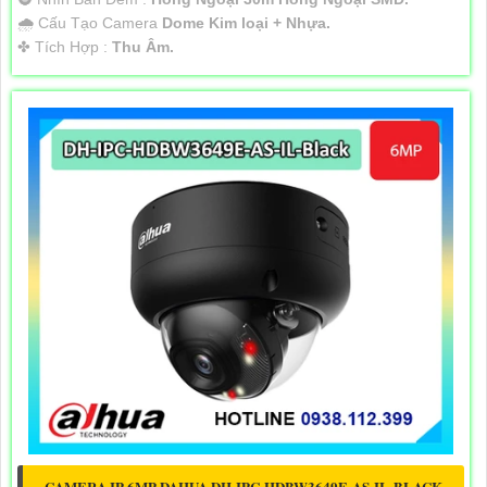
🌧️ Cấu Tạo Camera
Dome Kim loại + Nhựa.
️✤ Tích Hợp :
Thu Âm.
CAMERA IP 6MP DAHUA DH-IPC-HDBW3649E-AS-IL-BLACK