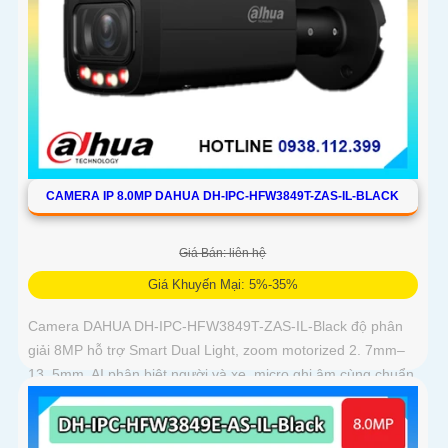
CAMERA IP 8.0MP DAHUA DH-IPC-HFW3849T-ZAS-IL-BLACK
Giá Bán: liên hệ
Giá Khuyến Mại: 5%-35%
Camera DAHUA DH-IPC-HFW3849T-ZAS-IL-Black độ phân
giải 8MP hỗ trợ Smart Dual Light, zoom motorized 2. 7mm–
13. 5mm, AI phân biệt người và xe, micro ghi âm cùng chuẩn
IP67 chống bụi nước