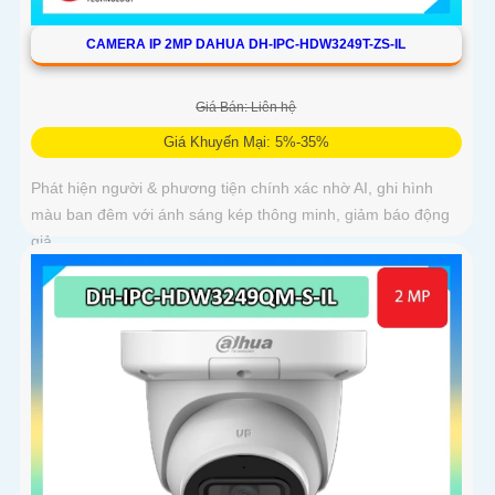
CAMERA IP 2MP DAHUA DH-IPC-HDW3249T-ZS-IL
Giá Bán: Liên hệ
Giá Khuyến Mại: 5%-35%
Phát hiện người & phương tiện chính xác nhờ AI, ghi hình
màu ban đêm với ánh sáng kép thông minh, giảm báo động
giả