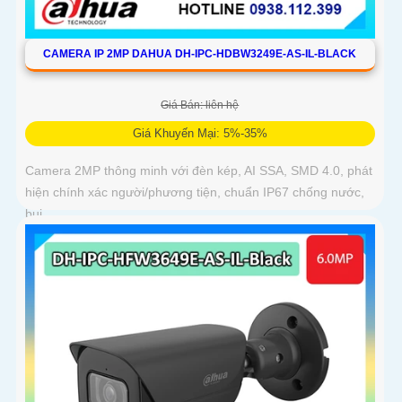
CAMERA IP 2MP DAHUA DH-IPC-HDBW3249E-AS-IL-BLACK
Giá Bán: liên hệ
Giá Khuyến Mại: 5%-35%
Camera 2MP thông minh với đèn kép, AI SSA, SMD 4.0, phát
hiện chính xác người/phương tiện, chuẩn IP67 chống nước,
bụi