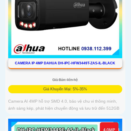
CAMERA IP 4MP DAHUA DH-IPC-HFW3449T-ZAS-IL-BLACK
Giá Bán: liên hệ
Giá Khuyến Mại: 5%-35%
Camera AI 4MP hỗ trợ SMD 4.0, bảo vệ chu vi thông minh,
ánh sáng kép, phát hiện chuyển động và lưu trữ đến 512GB