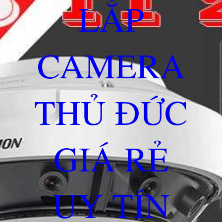
LẮP
CAMERA
THỦ ĐỨC
GIÁ RẺ
UY TÍN