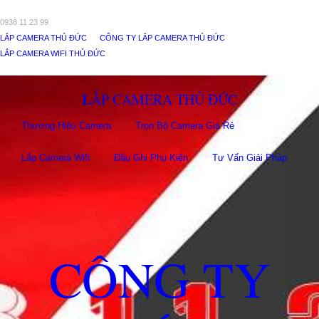
0938 11 23 99
LẮP CAMERA THỦ ĐỨC
CÔNG TY LẮP CAMERA THỦ ĐỨC
LẮP CAMERA WIFI THỦ ĐỨC
LẮP CAMERA THỦ ĐỨC
Thương Hiệu Camera
Trọn Bộ Camera Giá Rẻ
Lắp Camera Wifi
Đầu Ghi Phụ Kiên
Tư Vấn Giải Pháp
CÔNG TY