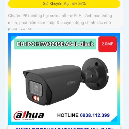
Giá Khuyến Mại: 5%-35%
Chuẩn IP67 chống bụi nước, hỗ trợ PoE, cảnh báo thông
minh, phát hiện xâm nhập & chuyển động chính xác nhờ
thuật toán AI