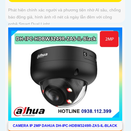
Phát hiện chính xác người và phương tiện nhờ AI sâu, chống
báo động giả, hình ảnh rõ nét cả ngày lẫn đêm với công
nghệ Smart Dual Light
CAMERA IP 2MP DAHUA DH-IPC-HDBW3249R-ZAS-IL-BLACK