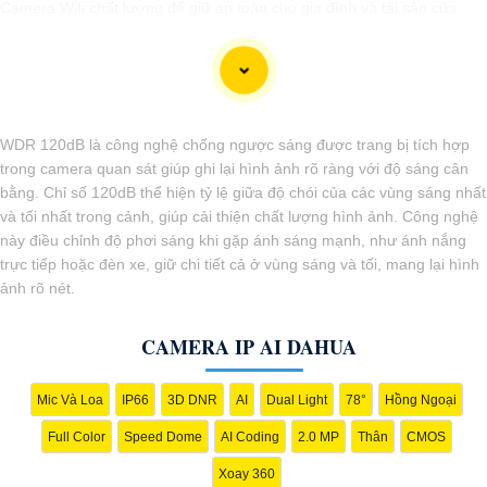
Camera Wifi chất lượng để giữ an toàn cho gia đình và tài sản của
bạn.
WDR 120dB là công nghệ chống ngược sáng được trang bị tích hợp
trong camera quan sát giúp ghi lại hình ảnh rõ ràng với độ sáng cân
bằng. Chỉ số 120dB thể hiện tỷ lệ giữa độ chói của các vùng sáng nhất
và tối nhất trong cảnh, giúp cải thiện chất lượng hình ảnh. Công nghệ
này điều chỉnh độ phơi sáng khi gặp ánh sáng mạnh, như ánh nắng
trực tiếp hoặc đèn xe, giữ chi tiết cả ở vùng sáng và tối, mang lại hình
ảnh rõ nét.
'
CAMERA IP AI DAHUA
Mic Và Loa
IP66
3D DNR
AI
Dual Light
78°
Hồng Ngoại
Full Color
Speed Dome
AI Coding
2.0 MP
Thân
CMOS
Xoay 360