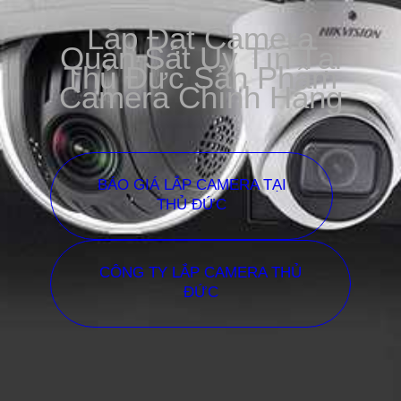
Lắp Đặt Camera
Quan Sát Uy Tín Tại
Thủ Đức Sản Phẩm
Camera Chính Hãng
BÁO GIÁ LẮP CAMERA TẠI
THỦ ĐỨC
CÔNG TY LẮP CAMERA THỦ
ĐỨC