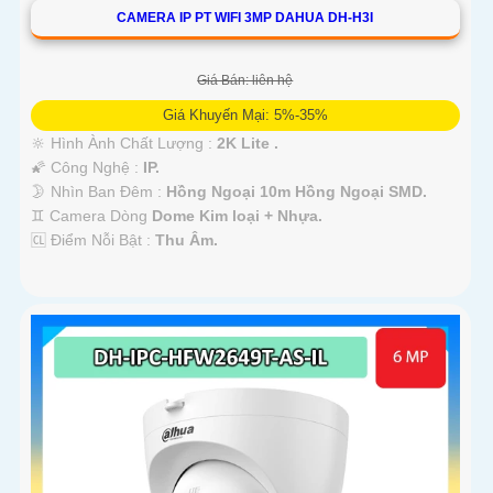
CAMERA IP PT WIFI 3MP DAHUA DH-H3I
Giá Bán: liên hệ
Giá Khuyến Mại: 5%-35%
🔆 Hình Ành Chất Lượng :
2K Lite .
🌠 Công Nghệ :
IP.
🌛 Nhìn Ban Đêm :
Hồng Ngoại 10m Hồng Ngoại SMD.
♊ Camera Dòng
Dome Kim loại + Nhựa.
️🆑 Điểm Nỗi Bật :
Thu Âm.