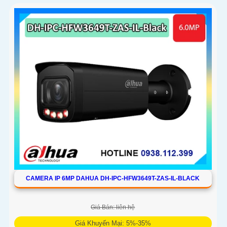
CAMERA IP 6MP DAHUA DH-IPC-HFW3649T-ZAS-IL-BLACK
Giá Bán: liên hệ
Giá Khuyến Mại: 5%-35%