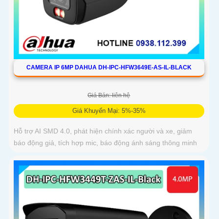
CAMERA IP 6MP DAHUA DH-IPC-HFW3649E-AS-IL-BLACK
Giá Bán: liên hệ
Giá Khuyến Mại: 5%-35%
Hỗ trợ AI SMD 4.0, phát hiện chính xác người và xe, giảm
báo động giả, tích hợp mic, báo động ánh sáng thông minh