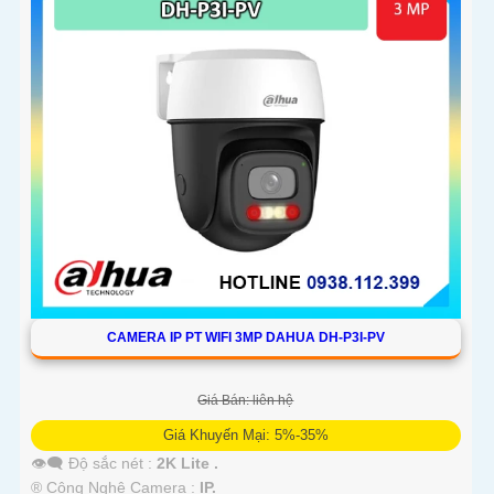
CAMERA IP PT WIFI 3MP DAHUA DH-P3I-PV
Giá Bán: liên hệ
Giá Khuyến Mại: 5%-35%
👁️‍🗨 Độ sắc nét :
2K Lite .
®️ Công Nghệ Camera :
IP.