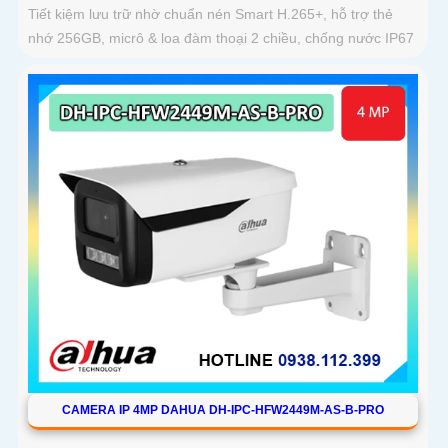
Tiết kiệm lưu trữ nhờ chuẩn nén Smart H.265+, hỗ trợ thẻ
nhớ 256GB, micrô & loa đàm thoại 2 chiều, chống nước IP67
CAMERA IP 4MP DAHUA DH-IPC-HFW2449M-AS-B-PRO