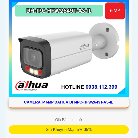
CAMERA IP 6MP DAHUA DH-IPC-HFW2649T-AS-IL
Giá Bán: liên hệ
Giá Khuyến Mại: 5%-35%