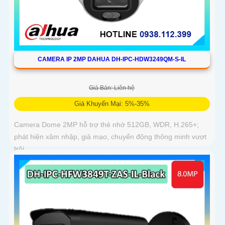
CAMERA IP 2MP DAHUA DH-IPC-HDW3249QM-S-IL
Giá Bán: Liên hệ
Giá Khuyến Mại: 5%-35%
Camera Dome 2MP hỗ trợ thẻ nhớ 512GB, WDR, H.265+;
phát hiện xâm nhập, giả mạo, chuyển động thông minh vượt
trội