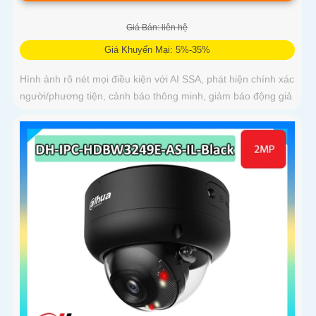
Giá Bán: liên hệ
Giá Khuyến Mại: 5%-35%
Hình ảnh rõ nét mọi điều kiện với AI SSA, phát hiện chính xác
người/phương tiện, cảnh báo thông minh, giảm báo động giả