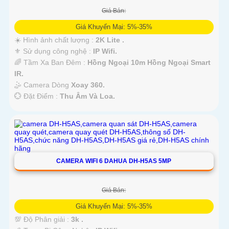
Giá Bán:
Giá Khuyến Mại: 5%-35%
☀️ Hình ảnh chất lượng :
2K Lite .
⚜️ Sử dụng công nghệ :
IP Wifi.
🌈 Tầm Xa Ban Đêm :
Hồng Ngoại 10m Hồng Ngoại Smart
IR.
🤹 Camera Dòng
Xoay 360.
️💮 Đặt Điểm :
Thu Âm Và Loa.
CAMERA WIFI 6 DAHUA DH-H5AS 5MP
Giá Bán:
Giá Khuyến Mại: 5%-35%
💯 Độ Phân giải :
3k .