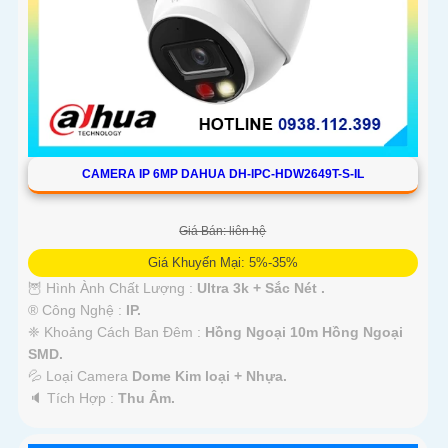
CAMERA IP 6MP DAHUA DH-IPC-HDW2649T-S-IL
Giá Bán: liên hệ
Giá Khuyến Mại: 5%-35%
🦉 Hình Ành Chất Lượng :
Ultra 3k + Sắc Nét .
®️ Công Nghệ :
IP.
❈ Khoảng Cách Ban Đêm :
Hồng Ngoại 10m Hồng Ngoại
SMD.
💦 Loại Camera
Dome Kim loại + Nhựa.
️🔈 Tích Hợp :
Thu Âm.