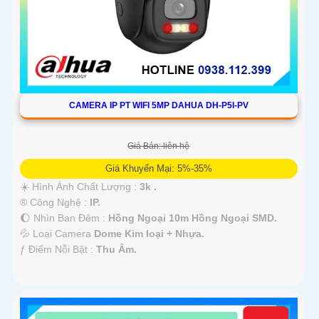
CAMERA IP PT WIFI 5MP DAHUA DH-P5I-PV
Giá Bán: liên hệ
Giá Khuyến Mại: 5%-35%
☀️ Hình Ành Chất Lượng :
3k .
®️ Công Nghệ :
IP.
🌔 Nhìn Ban Đêm :
Hồng Ngoại 10m Hồng Ngoại SMD.
💦 Loại Camera
Dome Kim loại + Nhựa.
️ƒ Điểm Nỗi Bật :
Thu Âm.