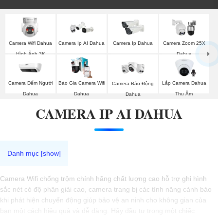
Camera Wifi Dahua
Camera Ip AI Dahua
Camera Ip Dahua
Camera Zoom 25X
Hình Ảnh 3K
Dahua
Camera Đếm Người
Báo Gia Camera Wifi
Lắp Camera Dahua
Camera Báo Động
Dahua
Dahua
Thu Âm
Dahua
CAMERA IP AI DAHUA
Camera Wifi chống trộm chính hãng chất lượng cao hỗ trợ ghi hình
sắc nét có độ phân giải cao, camera trang bị các tính năng cảnh báo
khi phát hiện chuyển động giúp bảo vệ an ninh cho không gian của
bạn một cách hiệu quả và dễ dàng. Hãy đầu tư trong một chiếc