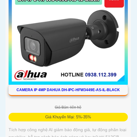
CAMERA IP 4MP DAHUA DH-IPC-HFW3449E-AS-IL-BLACK
Giá Bán: liên hệ
Giá Khuyến Mại: 5%-35%
Tích hợp công nghệ AI giảm báo động giả, tự động phân loại
người/xe, hỗ trợ cảnh báo ánh sáng và lưu trữ tới 512GB