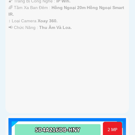
🌠 Trang Bị Công Nghệ :
IP Wifi.
🌈 Tầm Xa Ban Đêm :
Hồng Ngoại 20m Hồng Ngoại Smart
IR.
↕️ Loại Camera
Xoay 360.
️📢 Chức Năng :
Thu Âm Và Loa.