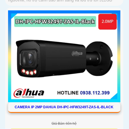
CAMERA IP 2MP DAHUA DH-IPC-HFW3249T-ZAS-IL-BLACK
Giá Bán: liên hệ