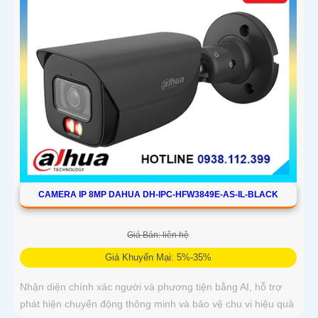
CAMERA IP 8MP DAHUA DH-IPC-HFW3849E-AS-IL-BLACK
Giá Bán: liên hệ
Giá Khuyến Mại: 5%-35%
Nhận diện chính xác người và phương tiện bằng AI, hỗ trợ
phát hiện chuyển động thông minh và bảo vệ chu vi hiệu quả