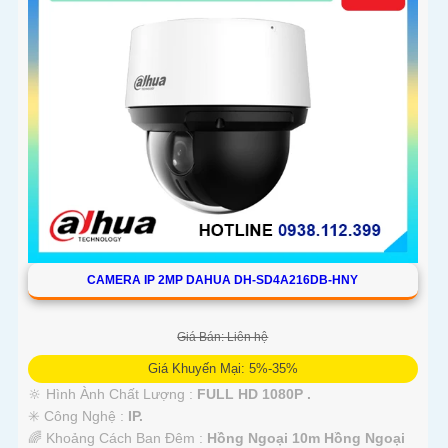
CAMERA IP 2MP DAHUA DH-SD4A216DB-HNY
Giá Bán: Liên hệ
Giá Khuyến Mại: 5%-35%
🔆 Hình Ành Chất Lượng :
FULL HD 1080P .
✳️ Công Nghệ :
IP.
🌈 Khoảng Cách Ban Đêm :
Hồng Ngoại 10m Hồng Ngoại