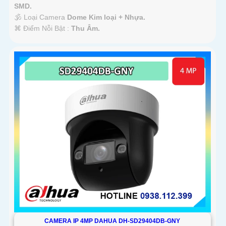
SMD.
🕉️ Loại Camera
Dome Kim loại + Nhựa.
️⌘ Điểm Nỗi Bật :
Thu Âm.
CAMERA IP 4MP DAHUA DH-SD29404DB-GNY