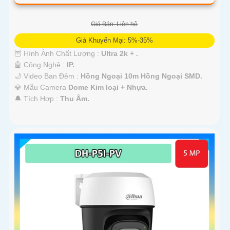
Giá Bán: Liên hệ
Giá Khuyến Mại: 5%-35%
🦉 Hình Ành Chất Lượng :
Ultra 2k + .
🤖️ Công Nghệ :
IP.
🌙 Video Ban Đêm :
Hồng Ngoại 10m Hồng Ngoại SMD.
💎 Mẫu Camera
Dome Kim loại + Nhựa.
️🔔 Tích Hợp :
Thu Âm.