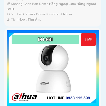
🌈 Khoảng Cách Ban Đêm :
Hồng Ngoại 10m Hồng Ngoại
SMD.
↕️ Cấu Tạo Camera
Dome Kim loại + Nhựa.
️📡 Tích Hợp :
Thu Âm.