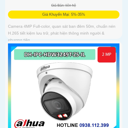
Giá Bán: liên hệ
Giá Khuyến Mại: 5%-35%
Camera 4MP Full-color, quan sát ban đêm 50m, chuẩn nén
H.265 tiết kiệm lưu trữ, phát hiện thông minh người &
phương tiện