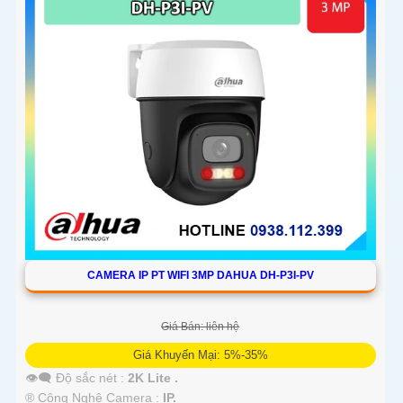
CAMERA IP PT WIFI 3MP DAHUA DH-P3I-PV
Giá Bán: liên hệ
Giá Khuyến Mại: 5%-35%
👁️‍🗨 Độ sắc nét :
2K Lite .
®️ Công Nghệ Camera :
IP.