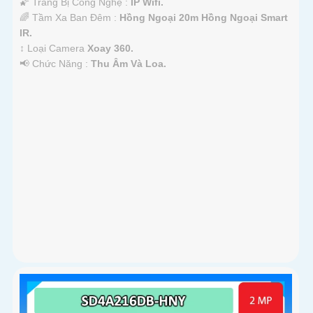
🌠 Trang Bị Công Nghệ :
IP Wifi.
🌈 Tầm Xa Ban Đêm :
Hồng Ngoại 20m Hồng Ngoại Smart
IR.
↕️ Loại Camera
Xoay 360.
️📢 Chức Năng :
Thu Âm Và Loa.