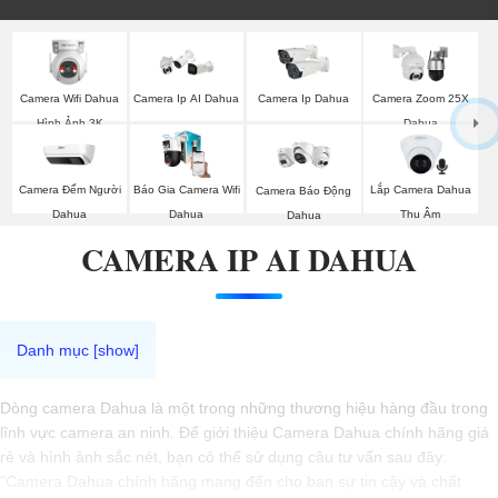
Camera Wifi Dahua
Camera Ip AI Dahua
Camera Ip Dahua
Camera Zoom 25X
Hình Ảnh 3K
Dahua
Camera Đếm Người
Báo Gia Camera Wifi
Lắp Camera Dahua
Camera Báo Động
Dahua
Dahua
Thu Âm
Dahua
CAMERA IP AI DAHUA
Dòng camera Dahua là một trong những thương hiệu hàng đầu trong
lĩnh vực camera an ninh. Để giới thiệu Camera Dahua chính hãng giá
rẻ và hình ảnh sắc nét, bạn có thể sử dụng câu tư vấn sau đây:
"Camera Dahua chính hãng mang đến cho bạn sự tin cậy và chất