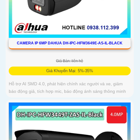
CAMERA IP 6MP DAHUA DH-IPC-HFW3649E-AS-IL-BLACK
Giá Bán: liên hệ
Giá Khuyến Mại: 5%-35%
Hỗ trợ AI SMD 4.0, phát hiện chính xác người và xe, giảm
báo động giả, tích hợp mic, báo động ánh sáng thông minh