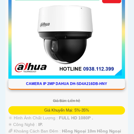
CAMERA IP 2MP DAHUA DH-SD4A216DB-HNY
Giá Bán: Liên hệ
Giá Khuyến Mại: 5%-35%
🔆 Hình Ành Chất Lượng :
FULL HD 1080P .
✳️ Công Nghệ :
IP.
🌈 Khoảng Cách Ban Đêm :
Hồng Ngoại 10m Hồng Ngoại