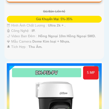
Giá Bán: Liên hệ
Giá Khuyến Mại: 5%-35%
🦉 Hình Ành Chất Lượng :
Ultra 2k + .
🤖️ Công Nghệ :
IP.
🌙 Video Ban Đêm :
Hồng Ngoại 10m Hồng Ngoại SMD.
💎 Mẫu Camera
Dome Kim loại + Nhựa.
️🔔 Tích Hợp :
Thu Âm.