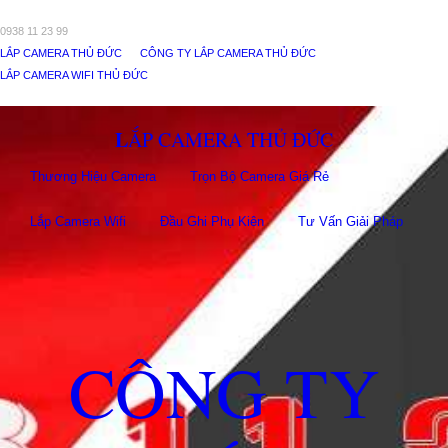
0938 11 23 99
LẮP CAMERA THỦ ĐỨC
CÔNG TY LẮP CAMERA THỦ ĐỨC
LẮP CAMERA WIFI THỦ ĐỨC
LẮP CAMERA THỦ ĐỨC
Thương Hiệu Camera
Trọn Bộ Camera Giá Rẻ
Lắp Camera Wifi
Đầu Ghi Phụ Kiên
Tư Vấn Giải Pháp
CÔNG TY