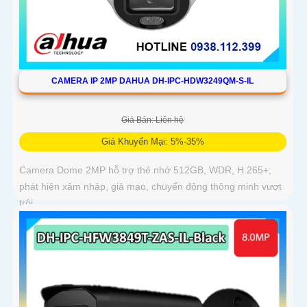
CAMERA IP 2MP DAHUA DH-IPC-HDW3249QM-S-IL
Giá Bán: Liên hệ
Giá Khuyến Mại: 5%-35%
Camera Dome 2MP hỗ trợ thẻ nhớ 512GB, WDR, H.265+;
phát hiện xâm nhập, giả mạo, chuyển động thông minh vượt
trội