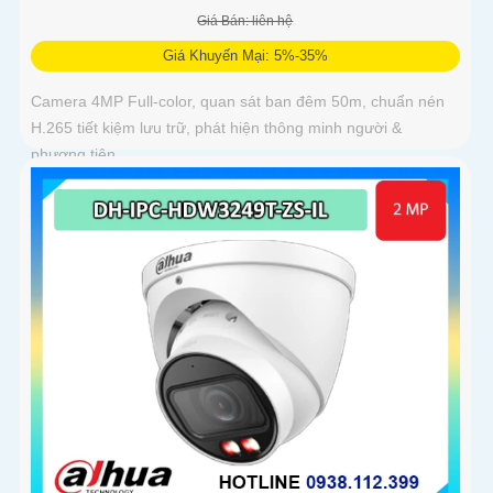
Giá Bán: liên hệ
Giá Khuyến Mại: 5%-35%
Camera 4MP Full-color, quan sát ban đêm 50m, chuẩn nén
H.265 tiết kiệm lưu trữ, phát hiện thông minh người &
phương tiện