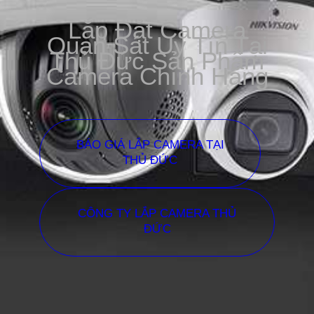
Lắp Đặt Camera
Quan Sát Uy Tín Tại
Thủ Đức Sản Phẩm
Camera Chính Hãng
BÁO GIÁ LẮP CAMERA TẠI
THỦ ĐỨC
CÔNG TY LẮP CAMERA THỦ
ĐỨC