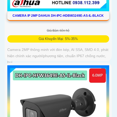
CAMERA IP 2MP DAHUA DH-IPC-HDBW3249E-AS-IL-BLACK
Giá Bán: liên hệ
Giá Khuyến Mại: 5%-35%
Camera 2MP thông minh với đèn kép, AI SSA, SMD 4.0, phát
hiện chính xác người/phương tiện, chuẩn IP67 chống nước,
bụi