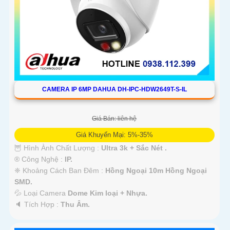
CAMERA IP 6MP DAHUA DH-IPC-HDW2649T-S-IL
Giá Bán: liên hệ
Giá Khuyến Mại: 5%-35%
🦉 Hình Ành Chất Lượng :
Ultra 3k + Sắc Nét .
®️ Công Nghệ :
IP.
❈ Khoảng Cách Ban Đêm :
Hồng Ngoại 10m Hồng Ngoại
SMD.
💦 Loại Camera
Dome Kim loại + Nhựa.
️🔈 Tích Hợp :
Thu Âm.