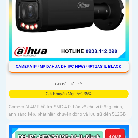
CAMERA IP 4MP DAHUA DH-IPC-HFW3449T-ZAS-IL-BLACK
Giá Bán: liên hệ
Giá Khuyến Mại: 5%-35%
Camera AI 4MP hỗ trợ SMD 4.0, bảo vệ chu vi thông minh,
ánh sáng kép, phát hiện chuyển động và lưu trữ đến 512GB