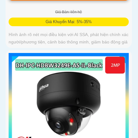
Giá Bán: liên hệ
Giá Khuyến Mại: 5%-35%
Hình ảnh rõ nét mọi điều kiện với AI SSA, phát hiện chính xác
người/phương tiện, cảnh báo thông minh, giảm báo động giả