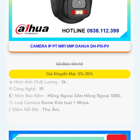
CAMERA IP PT WIFI 5MP DAHUA DH-P5I-PV
Giá Bán: liên hệ
Giá Khuyến Mại: 5%-35%
☀️ Hình Ành Chất Lượng :
3k .
®️ Công Nghệ :
IP.
🌔 Nhìn Ban Đêm :
Hồng Ngoại 10m Hồng Ngoại SMD.
💦 Loại Camera
Dome Kim loại + Nhựa.
️ƒ Điểm Nỗi Bật :
Thu Âm.