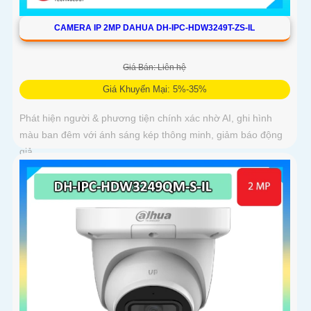
CAMERA IP 2MP DAHUA DH-IPC-HDW3249T-ZS-IL
Giá Bán: Liên hệ
Giá Khuyến Mại: 5%-35%
Phát hiện người & phương tiện chính xác nhờ AI, ghi hình
màu ban đêm với ánh sáng kép thông minh, giảm báo động
giả