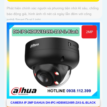
Phát hiện chính xác người và phương tiện nhờ AI sâu, chống
báo động giả, hình ảnh rõ nét cả ngày lẫn đêm với công
nghệ Smart Dual Light
CAMERA IP 2MP DAHUA DH-IPC-HDBW3249R-ZAS-IL-BLACK