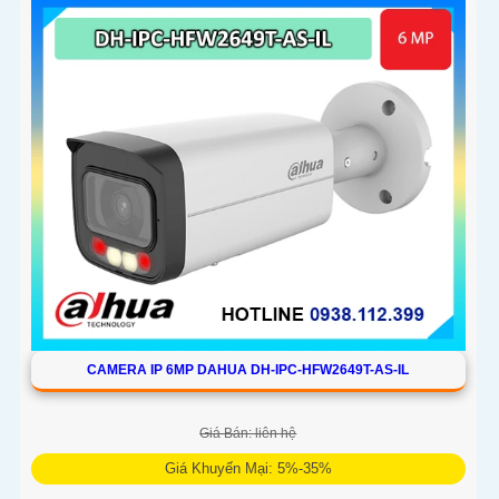
CAMERA IP 6MP DAHUA DH-IPC-HFW2649T-AS-IL
Giá Bán: liên hệ
Giá Khuyến Mại: 5%-35%