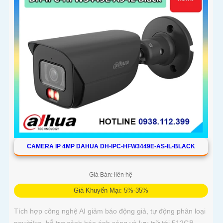
CAMERA IP 4MP DAHUA DH-IPC-HFW3449E-AS-IL-BLACK
Giá Bán: liên hệ
Giá Khuyến Mại: 5%-35%
Tích hợp công nghệ AI giảm báo động giả, tự động phân loại
người/xe, hỗ trợ cảnh báo ánh sáng và lưu trữ tới 512GB