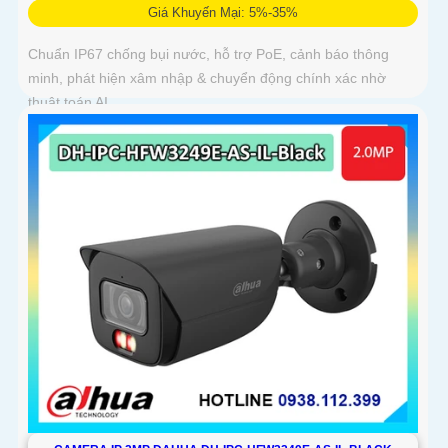
Giá Khuyến Mại: 5%-35%
Chuẩn IP67 chống bụi nước, hỗ trợ PoE, cảnh báo thông
minh, phát hiện xâm nhập & chuyển động chính xác nhờ
thuật toán AI