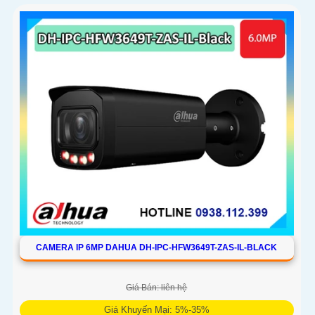
CAMERA IP 6MP DAHUA DH-IPC-HFW3649T-ZAS-IL-BLACK
Giá Bán: liên hệ
Giá Khuyến Mại: 5%-35%