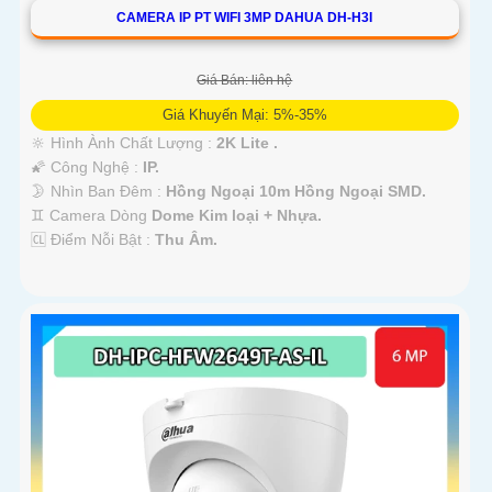
CAMERA IP PT WIFI 3MP DAHUA DH-H3I
Giá Bán: liên hệ
Giá Khuyến Mại: 5%-35%
🔆 Hình Ành Chất Lượng :
2K Lite .
🌠 Công Nghệ :
IP.
🌛 Nhìn Ban Đêm :
Hồng Ngoại 10m Hồng Ngoại SMD.
♊ Camera Dòng
Dome Kim loại + Nhựa.
️🆑 Điểm Nỗi Bật :
Thu Âm.