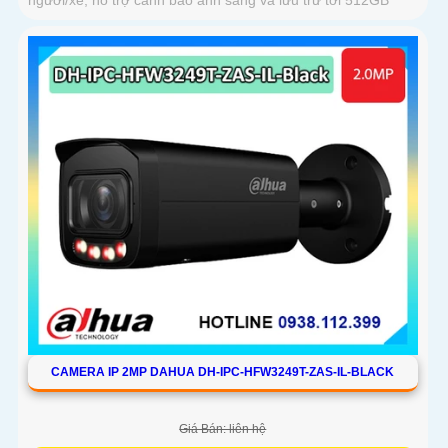
CAMERA IP 2MP DAHUA DH-IPC-HFW3249T-ZAS-IL-BLACK
Giá Bán: liên hệ