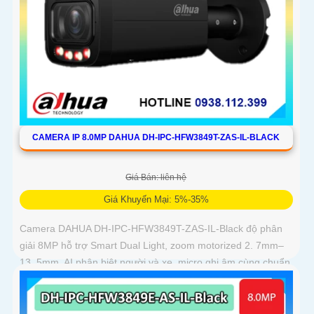
CAMERA IP 8.0MP DAHUA DH-IPC-HFW3849T-ZAS-IL-BLACK
Giá Bán: liên hệ
Giá Khuyến Mại: 5%-35%
Camera DAHUA DH-IPC-HFW3849T-ZAS-IL-Black độ phân
giải 8MP hỗ trợ Smart Dual Light, zoom motorized 2. 7mm–
13. 5mm, AI phân biệt người và xe, micro ghi âm cùng chuẩn
IP67 chống bụi nước