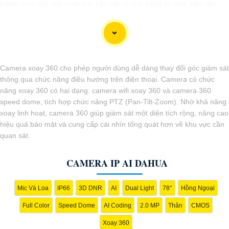
lượng vượt trội. Với hình ảnh sắc nét và tính năng an ninh hiện đại,
sản phẩm này hứa hẹn đáp ứng mọi nhu cầu giám sát của bạn. Đừng
ngần ngại trải nghiệm sự ổn định và chất lượng vượt trội của Camera
Dahua chính hãng với mức giá vô cùng hấp dẫn."
Camera xoay 360 cho phép người dùng dễ dàng thay đổi góc giám sát
thông qua chức năng điều hướng trên điện thoại. Camera có chức
năng xoay 360 có hai dạng: camera wifi xoay 360 và camera 360
speed dome, tích hợp chức năng PTZ (Pan-Tilt-Zoom). Nhờ khả năng
xoay linh hoạt, camera 360 giúp giám sát một diện tích rộng, nâng cao
hiệu quả bảo mật và cung cấp cái nhìn tổng quát hơn về khu vực cần
quan sát.
CAMERA IP AI DAHUA
'
Mic Và Loa
IP66
3D DNR
AI
Dual Light
78°
Hồng Ngoại
Full Color
Speed Dome
AI Coding
2.0 MP
Thân
CMOS
Xoay 360