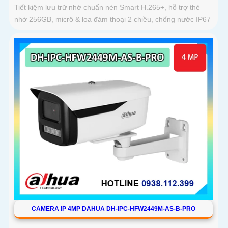
Tiết kiệm lưu trữ nhờ chuẩn nén Smart H.265+, hỗ trợ thẻ
nhớ 256GB, micrô & loa đàm thoại 2 chiều, chống nước IP67
CAMERA IP 4MP DAHUA DH-IPC-HFW2449M-AS-B-PRO