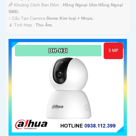
🌈 Khoảng Cách Ban Đêm :
Hồng Ngoại 10m Hồng Ngoại
SMD.
↕️ Cấu Tạo Camera
Dome Kim loại + Nhựa.
️📡 Tích Hợp :
Thu Âm.