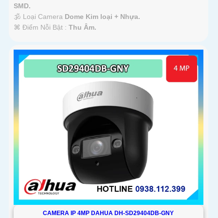
SMD.
🕉️ Loại Camera
Dome Kim loại + Nhựa.
️⌘ Điểm Nỗi Bật :
Thu Âm.
CAMERA IP 4MP DAHUA DH-SD29404DB-GNY