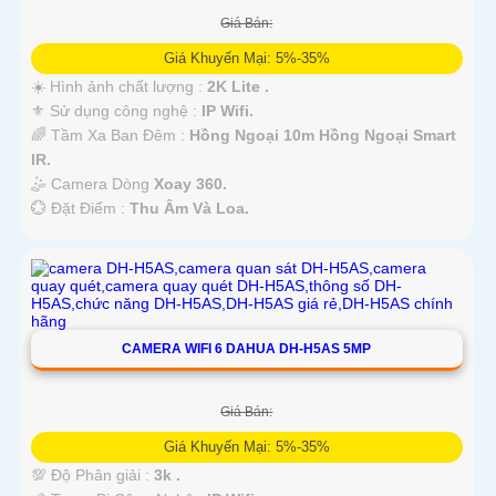
Giá Bán:
Giá Khuyến Mại: 5%-35%
☀️ Hình ảnh chất lượng :
2K Lite .
⚜️ Sử dụng công nghệ :
IP Wifi.
🌈 Tầm Xa Ban Đêm :
Hồng Ngoại 10m Hồng Ngoại Smart
IR.
🤹 Camera Dòng
Xoay 360.
️💮 Đặt Điểm :
Thu Âm Và Loa.
CAMERA WIFI 6 DAHUA DH-H5AS 5MP
Giá Bán:
Giá Khuyến Mại: 5%-35%
💯 Độ Phân giải :
3k .