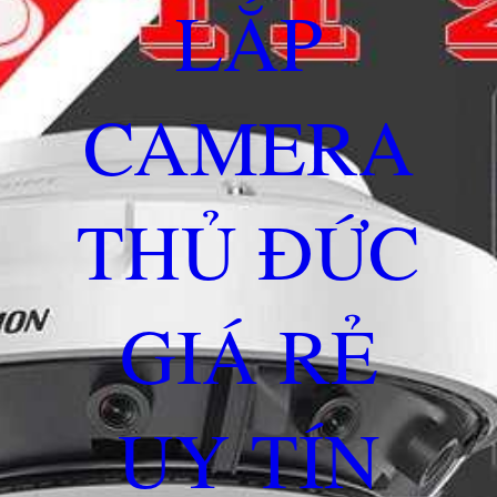
LẮP
CAMERA
THỦ ĐỨC
GIÁ RẺ
UY TÍN