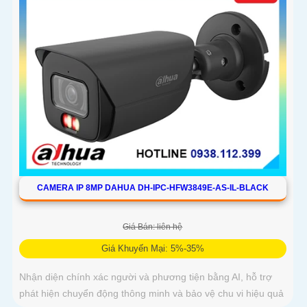
CAMERA IP 8MP DAHUA DH-IPC-HFW3849E-AS-IL-BLACK
Giá Bán: liên hệ
Giá Khuyến Mại: 5%-35%
Nhận diện chính xác người và phương tiện bằng AI, hỗ trợ
phát hiện chuyển động thông minh và bảo vệ chu vi hiệu quả