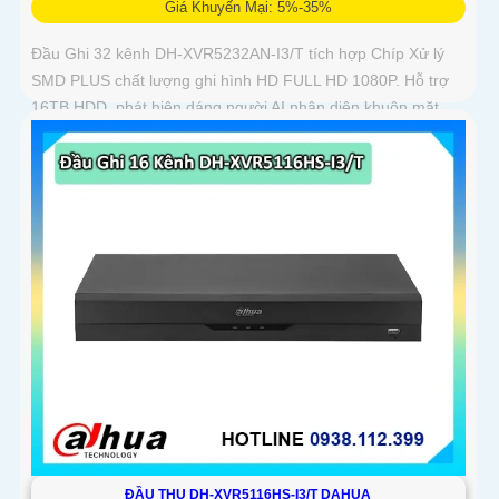
Giá Khuyến Mại: 5%-35%
Đầu Ghi 32 kênh DH-XVR5232AN-I3/T tích hợp Chíp Xử lý
SMD PLUS chất lượng ghi hình HD FULL HD 1080P. Hỗ trợ
16TB HDD, phát hiện dáng người AI nhận diện khuôn mặt
ĐẦU THU DH-XVR5116HS-I3/T DAHUA