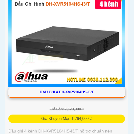
xác, hỗ trợ 2 ổ cứng 16 TB, kết nối và xem camera dễ dàng
ĐẦU GHI 4 DH-XVR5104HS-I3/T
Giá Bán: 2,520,000 ₫
Giá Khuyến Mại: 1,764,000 ₫
Đầu ghi 4 kênh DH-XVR5104HS-I3/T hỗ trợ chuẩn nén