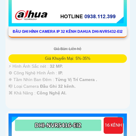
ĐẦU GHI HÌNH CAMERA IP 32 KÊNH DAHUA DHI-NVR5432-EI2
Giá Bán: Liên hệ
Giá Khuyến Mại: 5%-35%
️⚡ Hình Ảnh Sắc nét :
32 MP.
⚙ Công Nghệ Hình Ảnh :
IP.
❈ Tầm Nhìn Ban Đêm :
Từng Vị Trí Camera .
🎼️ Loại Camera
Đầu Ghi 32 kênh.
️⌘ Khả Năng :
Công Nghệ AI.