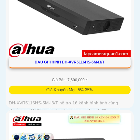
ĐẦU GHI HÌNH DH-XVR5116HS-5M-I3/T
Giá Bán: 7,600,000 ₫
Giá Khuyến Mại: 5%-35%
DH-XVR5116HS-5M-I3/T hỗ trợ 16 kênh hình ảnh cùng
chuẩn nén H.265+ giúp lưu trữ hiệu quả hơn 90% so với
H.264 giao diện thân thiện dễ thao tác HDMI xuất 4K VGA
xuất 1080p khả...