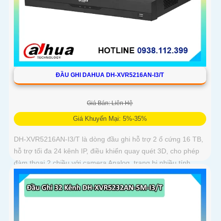
ĐẦU GHI DAHUA DH-XVR5216AN-I3/T
Giá Bán: Liên Hệ
Giá Khuyến Mại: 5%-35%
DH-XVR5216AN-I3/T là dòng đầu ghi hỗ trợ 2 ổ cứng 16 TB,
hỗ trợ tối đa 24 kênh IP, điều khiển quay quét 3D, cho phép
đàm thoại 2 chiều với camera Analog, trang bị nhiều tính
năng thông minh AcuPick, SMD Plus, SMD IP và IVS, hỗ trợ
phát hiện và nhận diện khuôn mặt, tối ưu giám sát và báo
động giả