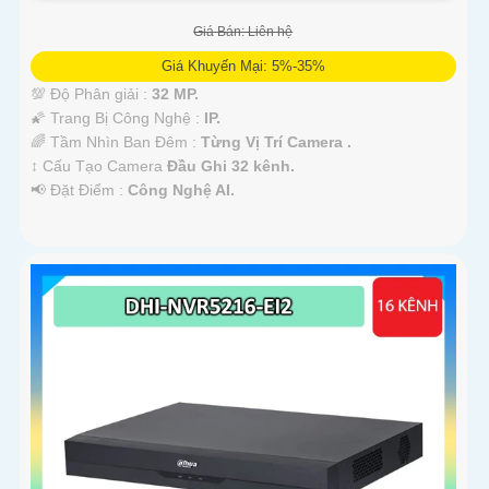
Giá Bán: Liên hệ
Giá Khuyến Mại: 5%-35%
💯 Độ Phân giải :
32 MP.
🌠 Trang Bị Công Nghệ :
IP.
🌈 Tầm Nhìn Ban Đêm :
Từng Vị Trí Camera .
↕️ Cấu Tạo Camera
Đầu Ghi 32 kênh.
️📢 Đặt Điểm :
Công Nghệ AI.