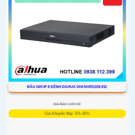
ĐẦU GHI IP 8 KÊNH DAHUA DHI-NVR5208-EI2
Giá Bán: Liên hệ
Giá Khuyến Mại: 5%-35%