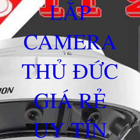
LẮP
CAMERA
THỦ ĐỨC
GIÁ RẺ
UY TÍN