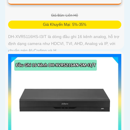
Giá Bán: Liên Hệ
Giá Khuyến Mại: 5%-35%
DH-XVR5116HS-I3/T là dòng đầu ghi 16 kênh analog, hỗ trợ
định dạng camera như HDCVI, TVI, AHD, Analog và IP, với
chuẩn nén AI-Coding và H