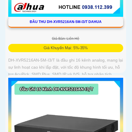
ĐẦU THU DH-XVR5216AN-5M-I3/T DAHUA
Giá Bán: Liên Hệ
Giá Khuyến Mại: 5%-35%
DH-XVR5216AN-5M-I3/T là đầu ghi 16 kênh analog, mang lại
sự linh hoạt cao khi lắp đặt, với tốc độ khung hình tối ưu, hỗ
trợ AcuPick, SMD Plus, SMD IP và IVS, hỗ trợ phân tích
thông minh đến 24 kênh, đầu ghi có thể lắp 2 ổ cứng 16 TB,
chuẩn nén AI-Coding và H