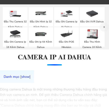
Đầu Ghi XVR Dahua
Đầu Thu Camera 32
Đầu Ghi Hình Ip 32
Đầu Ghi Camera Ip
Kênh Dahua
Kênh Dahua
4k Dahua
Đầu Ghi Camera Ip
Đầu Ghi Ip 64 Kênh
Đầu Ghi POE
Đầu Thu Hình
16 Kênh Dahua
Dahua
Hikvision
Camera 16 Kênh
CAMERA IP AI DAHUA
Dòng camera Dahua là một trong những thương hiệu hàng đầu trong
lĩnh vực camera an ninh. Để giới thiệu Camera Dahua chính hãng giá
rẻ và hình ảnh sắc nét, bạn có thể sử dụng câu tư vấn sau đây:
"Camera Dahua chính hãng mang đến cho bạn sự tin cậy và chất