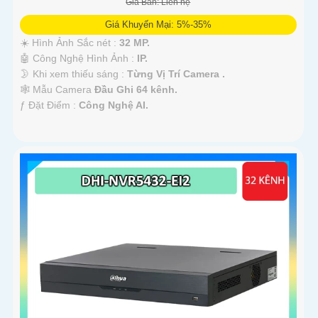
Giá Bán: Liên hệ
Giá Khuyến Mại: 5%-35%
☀️ Hình Ảnh Sắc nét :
32 MP.
🤖️ Công Nghệ Hình Ảnh :
IP.
🌛 Khi xem thiếu sáng :
Từng Vị Trí Camera .
🕸️ Mẫu Camera
Đầu Ghi 64 kênh.
️ƒ Đặt Điểm :
Công Nghệ AI.