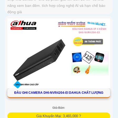
năng xem ban đêm. tích hợp công nghệ AI và hạn chế báo
động giả
ĐẦU GHI CAMERA DHI-NVR4204-EI DAHUA CHẤT LƯỢNG
Giá Bán:
Giá Khuyến Mại: 3,465,000 ?