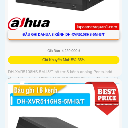
ĐẦU GHI DAHUA 8 KÊNH DH-XVR5108HS-5M-I3/T
Giá Bán: 4,230,000 ₫
Giá Khuyến Mại: 5%-35%
DH-XVR5108HS-5M-I3/T hỗ trợ 8 kênh analog Penta-brid
cho nhiều chuẩn HDCVI AHD TVI CVBS IP cùng độ phân giải
tối đa 5MP cho mỗi camera analog hoặc IP băng thông tới 64
Mbps nén H.265+ AI-Coding lưu giữ chi tiết hình ảnh trong
khi giảm dung lượng ổ cứng cần dùng