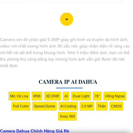
lượng vượt trội. Với hình ảnh sắc nét và tính năng an ninh hiện đại,
sản phẩm này hứa hẹn đáp ứng mọi nhu cầu giám sát của bạn. Đừng
ngần ngại trải nghiệm sự ổn định và chất lượng vượt trội của Camera
Dahua chính hãng với mức giá vô cùng hấp dẫn."
Camera với độ phân giải 5.0MP giúp ghi hình và truyền tải hình ảnh,
video với chất lượng hình ảnh 3K sắc nét, giúp nhận diện rõ ràng các
chi tiết và vật thể trong khung hình. Nhờ 5 triệu điểm ảnh, bạn có thể
thu phóng thủ công bằng tay nhưng hình ảnh vẫn giữ được độ nét
nhất định.
CAMERA IP AI DAHUA
Mic Và Loa
IP66
3D DNR
AI
Dual Light
78°
Hồng Ngoại
'
Full Color
Speed Dome
AI Coding
2.0 MP
Thân
CMOS
Xoay 360
Camera Dahua Chính Hãng Giá Rẻ