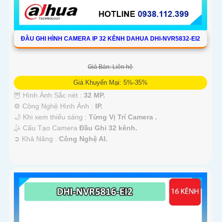
ĐẦU GHI HÌNH CAMERA IP 32 KÊNH DAHUA DHI-NVR5832-EI2
Giá Bán: Liên hệ
Giá Khuyến Mại: 5%-35%
🦉 Hình Ảnh Sắc nét :
32 MP.
⚙ Công Nghệ Hình Ảnh :
IP.
🌙 Khi xem thiếu sáng :
Từng Vị Trí Camera .
🤹 Cấu Tạo Camera
Đầu Ghi 32 kênh.
️➲ Khả Năng :
Công Nghệ AI.