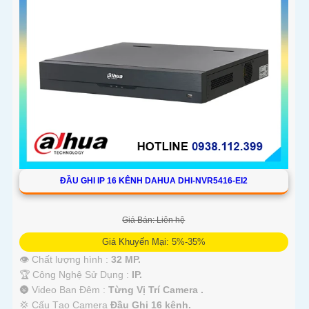
ĐẦU GHI IP 16 KÊNH DAHUA DHI-NVR5416-EI2
Giá Bán: Liên hệ
Giá Khuyến Mại: 5%-35%
👁 Chất lượng hình :
32 MP.
🏆 Công Nghệ Sử Dụng :
IP.
🌚 Video Ban Đêm :
Từng Vị Trí Camera .
💢 Cấu Tạo Camera
Đầu Ghi 16 kênh.