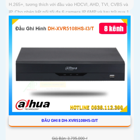
H.265+, tương thích với đầu vào HDCVI, AHD, TVI, CVBS và
IP. Cho phép kết nối tối đa 6 camera IP 6MP và lưu trữ qua 1
ổ cứng...
ĐẦU GHI 8 DH-XVR5108HS-I3/T
Giá Bán: 3,795,000 ₫