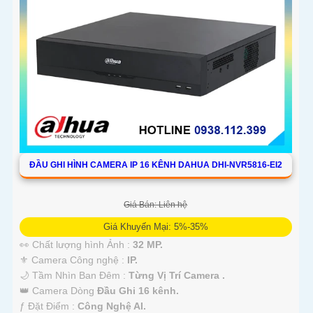
ĐẦU GHI HÌNH CAMERA IP 16 KÊNH DAHUA DHI-NVR5816-EI2
Giá Bán: Liên hệ
Giá Khuyến Mại: 5%-35%
👀 Chất lượng hình Ảnh :
32 MP.
⚜️ Camera Công nghệ :
IP.
🌙 Tầm Nhìn Ban Đêm :
Từng Vị Trí Camera .
👑 Camera Dòng
Đầu Ghi 16 kênh.
️ƒ Đặt Điểm :
Công Nghệ AI.