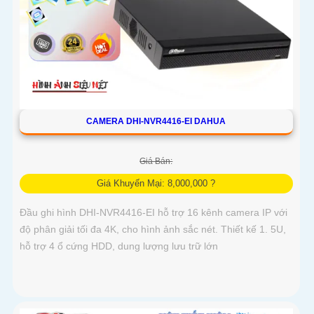
CAMERA DHI-NVR4416-EI DAHUA
Giá Bán:
Giá Khuyến Mại: 8,000,000 ?
Đầu ghi hình DHI-NVR4416-EI hỗ trợ 16 kênh camera IP với
độ phân giải tối đa 4K, cho hình ảnh sắc nét. Thiết kế 1. 5U,
hỗ trợ 4 ổ cứng HDD, dung lượng lưu trữ lớn