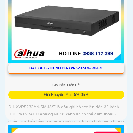
ĐẦU GHI 32 KÊNH DH-XVR5232AN-5M-I3/T
Giá Bán: Liên Hệ
Giá Khuyến Mại: 5%-35%
DH-XVR5232AN-5M-I3/T là đầu ghi hỗ trợ lên đến 32 kênh
HDCVI/TVI/AHD/Analog và 48 kênh IP, có thể đàm thoại 2
chiều trực tiếp bằng camera analog, tích hợp tính năng thông
minh AcuPick, SMD Plus, IVS và nhận diện khuôn mặt chính