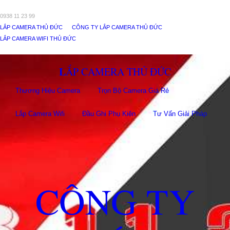
0938 11 23 99
LẮP CAMERA THỦ ĐỨC
CÔNG TY LẮP CAMERA THỦ ĐỨC
LẮP CAMERA WIFI THỦ ĐỨC
LẮP CAMERA THỦ ĐỨC
Thương Hiệu Camera
Trọn Bộ Camera Giá Rẻ
Lắp Camera Wifi
Đầu Ghi Phụ Kiên
Tư Vấn Giải Pháp
CÔNG TY