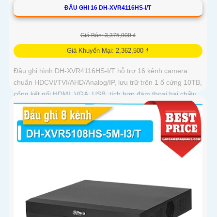
ĐẦU GHI 16 DH-XVR4116HS-I/T
Giá Bán: 3,375,000 ₫
Giá Khuyến Mại: 2,362,500 ₫
Đầu ghi hình DH-XVR4116HS-I/T hỗ trợ 16 kênh camera
chuẩn HDCVI/TVI/AHD/Analog/IP, lưu trữ trên 1 ổ cứng 10TB,
cổng kết nối HDMI, VGA, USB, tích hợp đàm thoại hai chiều,
hỗ trợ xem trực tiếp và xem lại qua mạng, cùng hỗ trợ điều
khiển quay quét 3D thông minh.