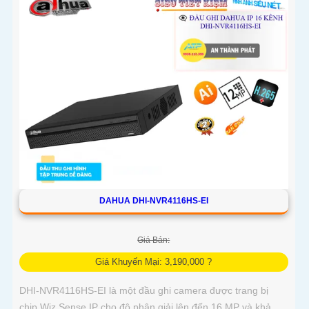
DAHUA DHI-NVR4116HS-EI
Giá Bán:
Giá Khuyến Mại: 3,190,000 ?
DHI-NVR4116HS-EI là một đầu ghi camera được trang bị
chip Wiz Sense IP cho độ phân giải lên đến 16 MP và khả