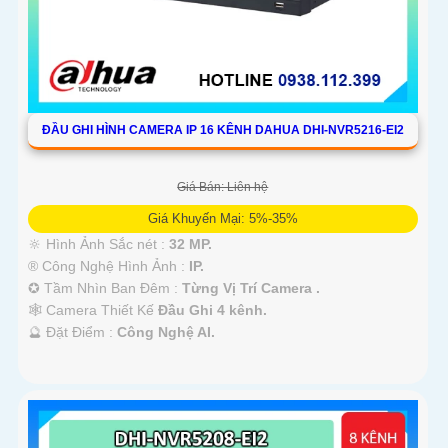
ĐẦU GHI HÌNH CAMERA IP 16 KÊNH DAHUA DHI-NVR5216-EI2
Giá Bán: Liên hệ
Giá Khuyến Mại: 5%-35%
🔆 Hình Ảnh Sắc nét :
32 MP.
®️ Công Nghệ Hình Ảnh :
IP.
✪ Tầm Nhìn Ban Đêm :
Từng Vị Trí Camera .
🕸️ Camera Thiết Kế
Đầu Ghi 4 kênh.
️🔮 Đặt Điểm :
Công Nghệ AI.