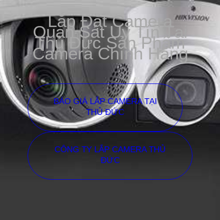
Lắp Đặt Camera
Quan Sát Uy Tín Tại
Thủ Đức Sản Phẩm
Camera Chính Hãng
BÁO GIÁ LẮP CAMERA TẠI
THỦ ĐỨC
CÔNG TY LẮP CAMERA THỦ
ĐỨC