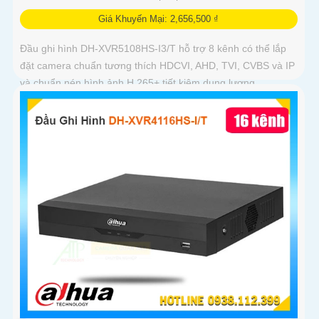
Giá Khuyến Mại: 2,656,500 ₫
Đầu ghi hình DH-XVR5108HS-I3/T hỗ trợ 8 kênh có thể lắp
đặt camera chuẩn tương thích HDCVI, AHD, TVI, CVBS và IP
và chuẩn nén hình ảnh H.265+ tiết kiệm dung lượng