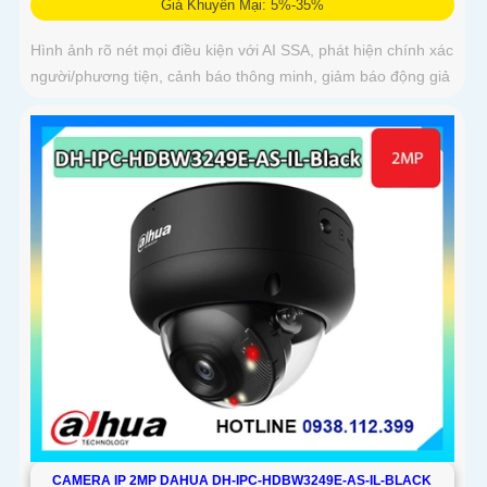
Giá Khuyến Mại: 5%-35%
Hình ảnh rõ nét mọi điều kiện với AI SSA, phát hiện chính xác
người/phương tiện, cảnh báo thông minh, giảm báo động giả
CAMERA IP 2MP DAHUA DH-IPC-HDBW3249E-AS-IL-BLACK