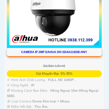
CAMERA IP 2MP DAHUA DH-SD4A216DB-HNY
Giá Bán: Liên hệ
Giá Khuyến Mại: 5%-35%
🔆 Hình Ành Chất Lượng :
FULL HD 1080P .
✳️ Công Nghệ :
IP.
🌈 Khoảng Cách Ban Đêm :
Hồng Ngoại 10m Hồng Ngoại
SMD.
🕉️ Loại Camera
Dome Kim loại + Nhựa.
️⌘ Điểm Nỗi Bật :
Thu Âm.