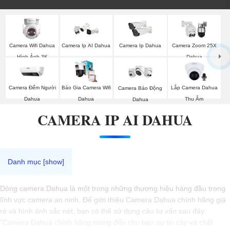
Camera Wifi Dahua
Camera Ip AI Dahua
Camera Ip Dahua
Camera Zoom 25X
Hình Ảnh 3K
Dahua
Camera Đếm Người
Báo Gia Camera Wifi
Lắp Camera Dahua
Camera Báo Động
Dahua
Dahua
Thu Âm
Dahua
CAMERA IP AI DAHUA
Dòng camera Dahua là một trong những thương hiệu hàng đầu trong
lĩnh vực camera an ninh. Để giới thiệu Camera Dahua chính hãng giá
rẻ và hình ảnh sắc nét, bạn có thể sử dụng câu tư vấn sau đây:
"Camera Dahua chính hãng mang đến cho bạn sự tin cậy và chất