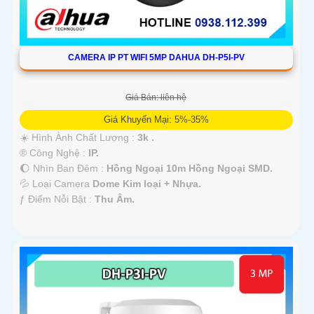
CAMERA IP PT WIFI 5MP DAHUA DH-P5I-PV
Giá Bán: liên hệ
Giá Khuyến Mại: 5%-35%
☀️ Hình Ành Chất Lượng :
3k .
®️ Công Nghệ :
IP.
🌔 Nhìn Ban Đêm :
Hồng Ngoại 10m Hồng Ngoại SMD.
💦 Loại Camera
Dome Kim loại + Nhựa.
️ƒ Điểm Nỗi Bật :
Thu Âm.