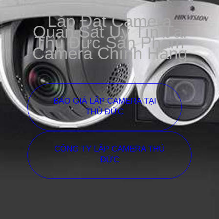
Lắp Đặt Camera
Quan Sát Uy Tín Tại
Thủ Đức Sản Phẩm
Camera Chính Hãng
BÁO GIÁ LẮP CAMERA TẠI
THỦ ĐỨC
CÔNG TY LẮP CAMERA THỦ
ĐỨC