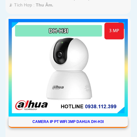
️📡 Tích Hợp :
Thu Âm.
CAMERA IP PT WIFI 3MP DAHUA DH-H3I