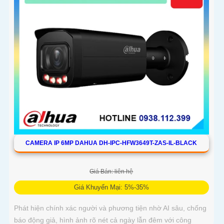
CAMERA IP 6MP DAHUA DH-IPC-HFW3649T-ZAS-IL-BLACK
Giá Bán: liên hệ
Giá Khuyến Mại: 5%-35%
Phát hiện chính xác người và phương tiện nhờ AI sâu, chống
báo động giả, hình ảnh rõ nét cả ngày lẫn đêm với công