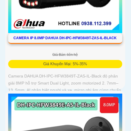
CAMERA IP 8.0MP DAHUA DH-IPC-HFW3849T-ZAS-IL-BLACK
Giá Bán: liên hệ
Giá Khuyến Mại: 5%-35%
Camera DAHUA DH-IPC-HFW3849T-ZAS-IL-Black độ phân
giải 8MP hỗ trợ Smart Dual Light, zoom motorized 2. 7mm–
13. 5mm, AI phân biệt người và xe, micro ghi âm cùng chuẩn
IP67 chống bụi nước