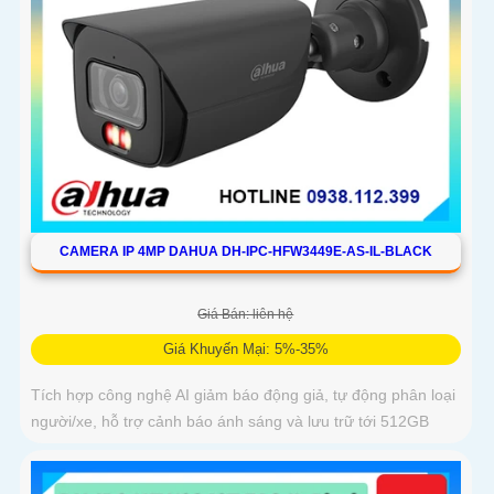
CAMERA IP 4MP DAHUA DH-IPC-HFW3449E-AS-IL-BLACK
Giá Bán: liên hệ
Giá Khuyến Mại: 5%-35%
Tích hợp công nghệ AI giảm báo động giả, tự động phân loại
người/xe, hỗ trợ cảnh báo ánh sáng và lưu trữ tới 512GB