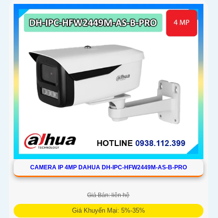
CAMERA IP 4MP DAHUA DH-IPC-HFW2449M-AS-B-PRO
Giá Bán: liên hệ
Giá Khuyến Mại: 5%-35%