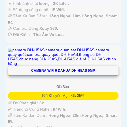
☀️ Hình ảnh chất lượng :
2K Lite .
⚜️ Sử dụng công nghệ :
IP Wifi.
🌈 Tầm Xa Ban Đêm :
Hồng Ngoại 10m Hồng Ngoại Smart
IR.
🤹 Camera Dòng
Xoay 360.
️💮 Đặt Điểm :
Thu Âm Và Loa.
CAMERA WIFI 6 DAHUA DH-H5AS 5MP
Giá Bán:
Giá Khuyến Mại: 5%-35%
💯 Độ Phân giải :
3k .
🌠 Trang Bị Công Nghệ :
IP Wifi.
🌈 Tầm Xa Ban Đêm :
Hồng Ngoại 20m Hồng Ngoại Smart
IR.