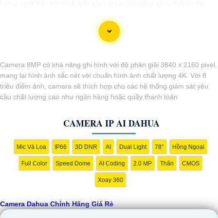
lượng vượt trội. Với hình ảnh sắc nét và tính năng an ninh hiện đại,
sản phẩm này hứa hẹn đáp ứng mọi nhu cầu giám sát của bạn. Đừng
ngần ngại trải nghiệm sự ổn định và chất lượng vượt trội của Camera
Dahua chính hãng với mức giá vô cùng hấp dẫn."
Camera 8MP có khả năng ghi hình với độ phân giải 3840 x 2160 pixel,
mang lại hình ảnh sắc nét với chuẩn hình ảnh chất lượng 4K. Với 8
triệu điểm ảnh, camera sẽ thích hợp cho các hệ thống giám sát yêu
cầu chất lượng cao như ngân hàng hoặc quầy thanh toán
CAMERA IP AI DAHUA
Mic Và Loa
IP66
3D DNR
AI
Dual Light
78°
Hồng Ngoại
'
Full Color
Speed Dome
AI Coding
2.0 MP
Thân
CMOS
Xoay 360
Camera Dahua Chính Hãng Giá Rẻ