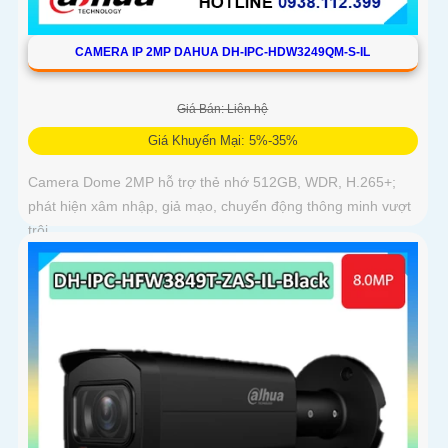
CAMERA IP 2MP DAHUA DH-IPC-HDW3249QM-S-IL
Giá Bán: Liên hệ
Giá Khuyến Mại: 5%-35%
Camera Dome 2MP hỗ trợ thẻ nhớ 512GB, WDR, H.265+;
phát hiện xâm nhập, giả mạo, chuyển động thông minh vượt
trội