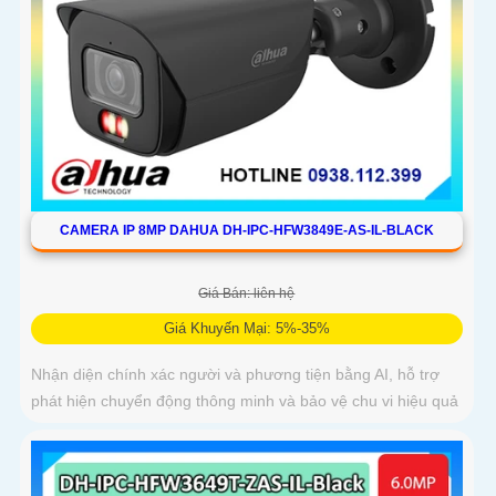
CAMERA IP 8MP DAHUA DH-IPC-HFW3849E-AS-IL-BLACK
Giá Bán: liên hệ
Giá Khuyến Mại: 5%-35%
Nhận diện chính xác người và phương tiện bằng AI, hỗ trợ
phát hiện chuyển động thông minh và bảo vệ chu vi hiệu quả