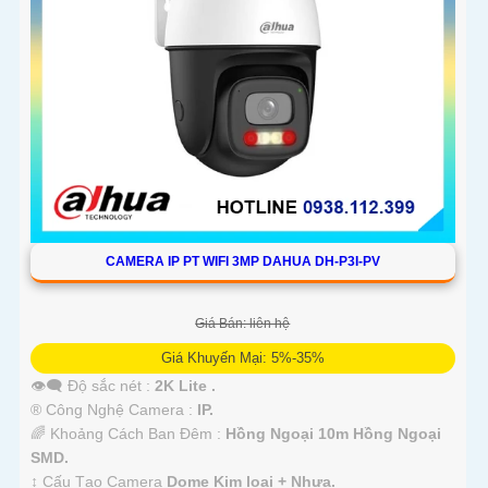
CAMERA IP PT WIFI 3MP DAHUA DH-P3I-PV
Giá Bán: liên hệ
Giá Khuyến Mại: 5%-35%
👁️‍🗨 Độ sắc nét :
2K Lite .
®️ Công Nghệ Camera :
IP.
🌈 Khoảng Cách Ban Đêm :
Hồng Ngoại 10m Hồng Ngoại
SMD.
↕️ Cấu Tạo Camera
Dome Kim loại + Nhựa.