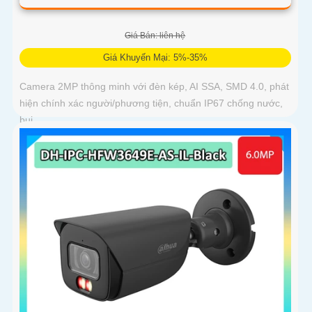
Giá Bán: liên hệ
Giá Khuyến Mại: 5%-35%
Camera 2MP thông minh với đèn kép, AI SSA, SMD 4.0, phát
hiện chính xác người/phương tiện, chuẩn IP67 chống nước,
bụi