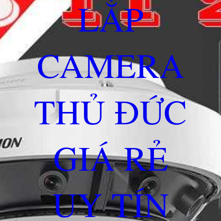
LẮP
CAMERA
THỦ ĐỨC
GIÁ RẺ
UY TÍN