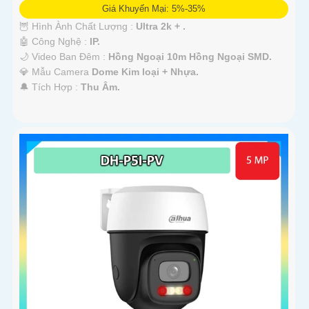
Giá Khuyến Mại: 5%-35%
🦉 Hình Ành Chất Lượng :
Ultra 2k + .
🤖️ Công Nghệ :
IP.
🌙 Video Ban Đêm :
Hồng Ngoại 10m Hồng Ngoại SMD.
💎 Mẫu Camera
Dome Kim loại + Nhựa.
️🔔 Tích Hợp :
Thu Âm.