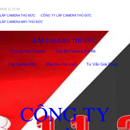
0938 11 23 99
LẮP CAMERA THỦ ĐỨC
CÔNG TY LẮP CAMERA THỦ ĐỨC
LẮP CAMERA WIFI THỦ ĐỨC
LẮP CAMERA THỦ ĐỨC
Thương Hiệu Camera
Trọn Bộ Camera Giá Rẻ
Lắp Camera Wifi
Đầu Ghi Phụ Kiên
Tư Vấn Giải Pháp
CÔNG TY