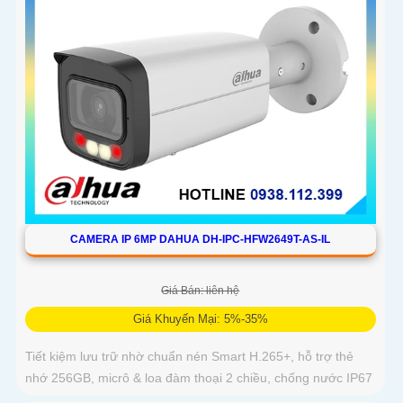
CAMERA IP 6MP DAHUA DH-IPC-HFW2649T-AS-IL
Giá Bán: liên hệ
Giá Khuyến Mại: 5%-35%
Tiết kiệm lưu trữ nhờ chuẩn nén Smart H.265+, hỗ trợ thẻ
nhớ 256GB, micrô & loa đàm thoại 2 chiều, chống nước IP67