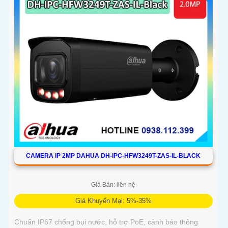
CAMERA IP 2MP DAHUA DH-IPC-HFW3249T-ZAS-IL-BLACK
Giá Bán: liên hệ
Giá Khuyến Mại: 5%-35%
Chuẩn IP67 chống bụi nước, hỗ trợ PoE, cảnh báo thông