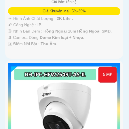
Giá Bán: liên hệ
Giá Khuyến Mại: 5%-35%
🔆 Hình Ành Chất Lượng :
2K Lite .
🌠 Công Nghệ :
IP.
🌛 Nhìn Ban Đêm :
Hồng Ngoại 10m Hồng Ngoại SMD.
♊ Camera Dòng
Dome Kim loại + Nhựa.
️🆑 Điểm Nỗi Bật :
Thu Âm.