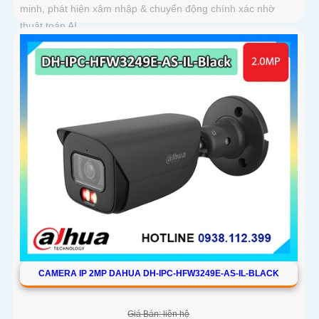
minh, phát hiện xâm nhập & chuyển động chính xác nhờ
thuật toán AI
CAMERA IP 2MP DAHUA DH-IPC-HFW3249E-AS-IL-BLACK
Giá Bán: liên hệ