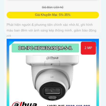
Giá Bán: Liên hệ
Giá Khuyến Mại: 5%-35%
Phát hiện người & phương tiện chính xác nhờ AI, ghi hình
màu ban đêm với ánh sáng kép thông minh, giảm báo động
giả