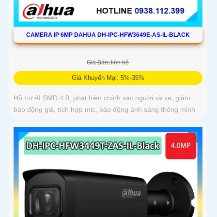
CAMERA IP 6MP DAHUA DH-IPC-HFW3649E-AS-IL-BLACK
Giá Bán: liên hệ
Giá Khuyến Mại: 5%-35%
Hỗ trợ AI SMD 4.0, phát hiện chính xác người và xe, giảm
báo động giả, tích hợp mic, báo động ánh sáng thông minh