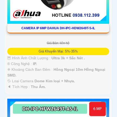
CAMERA IP 6MP DAHUA DH-IPC-HDW2649T-S-IL
Giá Bán: liên hệ
Giá Khuyến Mại: 5%-35%
🦉 Hình Ành Chất Lượng :
Ultra 3k + Sắc Nét .
®️ Công Nghệ :
IP.
❈ Khoảng Cách Ban Đêm :
Hồng Ngoại 10m Hồng Ngoại
SMD.
💦 Loại Camera
Dome Kim loại + Nhựa.
️🔈 Tích Hợp :
Thu Âm.