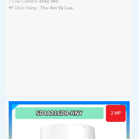
↕️ Loại Camera
Xoay 360.
️📢 Chức Năng :
Thu Âm Và Loa.