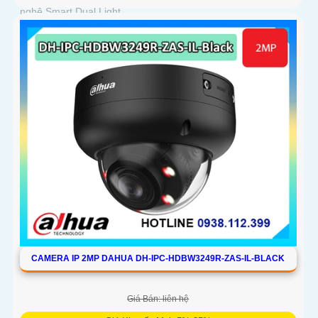
nghệ Smart Dual Light
CAMERA IP 2MP DAHUA DH-IPC-HDBW3249R-ZAS-IL-BLACK
Giá Bán: liên hệ