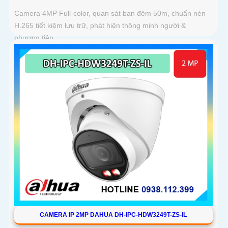
Camera 4MP Full-color, quan sát ban đêm 50m, chuẩn nén
H.265 tiết kiệm lưu trữ, phát hiện thông minh người &
phương tiện
CAMERA IP 2MP DAHUA DH-IPC-HDW3249T-ZS-IL