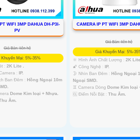
PT WIFI 3MP DAHUA DH-P3I-
CAMERA IP PT WIFI 3MP DAH
PV
Giá Bán: liên hệ
Giá Bán: liên hệ
Giá Khuyến Mại: 5%-3
á Khuyến Mại: 5%-35%
🔆 Hình Ành Chất Lượng :
2K Lite
ét :
2K Lite .
🌠 Công Nghệ :
IP.
 Camera :
IP.
🌛 Nhìn Ban Đêm :
Hồng Ngoại 
ch Ban Đêm :
Hồng Ngoại 10m
Ngoại SMD.
SMD.
♊ Camera Dòng
Dome Kim loại 
amera
Dome Kim loại + Nhựa.
️🆑 Điểm Nỗi Bật :
Thu Âm.
Thu Âm.