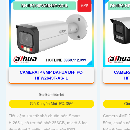
CAMERA IP 6MP DAHUA DH-IPC-
CAMERA
HFW2649T-AS-IL
HF
Giá Bán: liên hệ
Giá Khuyến Mại: 5%-35%
Gi
Tiết kiệm lưu trữ nhờ chuẩn nén Smart
Camera 4MP Fu
H.265+, hỗ trợ thẻ nhớ 256GB, micrô & loa
50m, chuẩn nén
đàm thoại 2 chiều, chống nước IP67
hiện thông mi