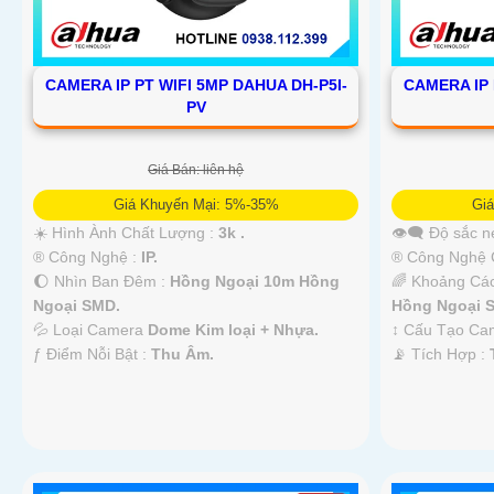
CAMERA IP PT WIFI 5MP DAHUA DH-P5I-
CAMERA IP 
PV
Giá Bán: liên hệ
Giá Khuyến Mại: 5%-35%
Gi
☀️ Hình Ành Chất Lượng :
3k .
👁️‍🗨 Độ sắc n
®️ Công Nghệ :
IP.
®️ Công Nghệ
🌔 Nhìn Ban Đêm :
Hồng Ngoại 10m Hồng
🌈 Khoảng Cá
Ngoại SMD.
Hồng Ngoại 
💦 Loại Camera
Dome Kim loại + Nhựa.
↕️ Cấu Tạo C
️ƒ Điểm Nỗi Bật :
Thu Âm.
️📡 Tích Hợp :