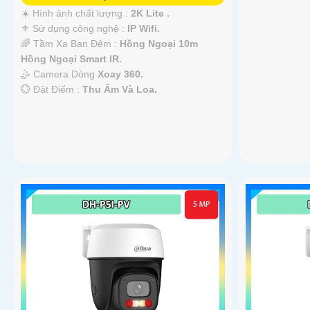
☀️ Hình ảnh chất lượng :
2K Lite .
⚜️ Sử dụng công nghệ :
IP Wifi.
🌈 Tầm Xa Ban Đêm :
Hồng Ngoại 10m
Hồng Ngoại Smart IR.
🤹 Camera Dòng
Xoay 360.
️💮 Đặt Điểm :
Thu Âm Và Loa.