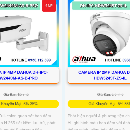
 IP 4MP DAHUA DH-IPC-
CAMERA IP 2MP DAHUA D
W2449M-AS-B-PRO
HDW3249T-ZS-IL
Giá Bán: liên hệ
Giá Bán: Liên hệ
á Khuyến Mại: 5%-35%
Giá Khuyến Mại: 5%-3
ll-color, quan sát ban đêm
Phát hiện người & phương tiện ch
 H.265 tiết kiệm lưu trữ, phát
AI, ghi hình màu ban đêm với án
nh người & phương tiện
thông minh, giảm báo động giả