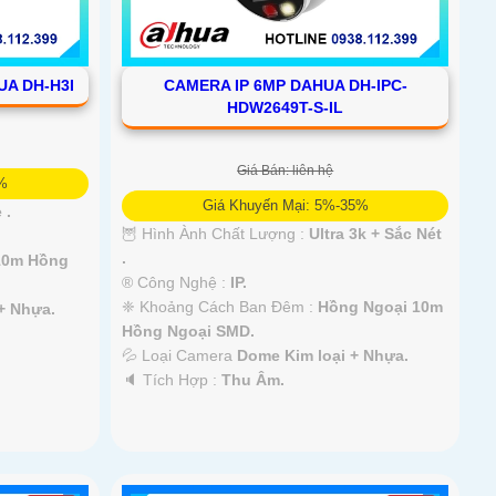
UA DH-H3I
CAMERA IP 6MP DAHUA DH-IPC-
HDW2649T-S-IL
Giá Bán: liên hệ
5%
Giá Khuyến Mại: 5%-35%
 .
🦉 Hình Ành Chất Lượng :
Ultra 3k + Sắc Nét
.
10m Hồng
®️ Công Nghệ :
IP.
❈ Khoảng Cách Ban Đêm :
Hồng Ngoại 10m
+ Nhựa.
Hồng Ngoại SMD.
💦 Loại Camera
Dome Kim loại + Nhựa.
️🔈 Tích Hợp :
Thu Âm.