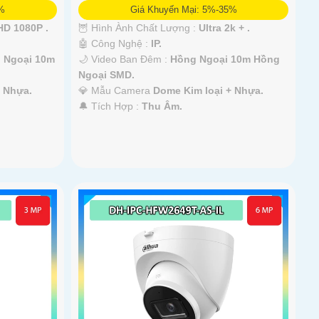
5%
Giá Khuyến Mại: 5%-35%
D 1080P .
🦉 Hình Ành Chất Lượng :
Ultra 2k + .
🤖️ Công Nghệ :
IP.
 Ngoại 10m
🌙 Video Ban Đêm :
Hồng Ngoại 10m Hồng
Ngoại SMD.
+ Nhựa.
💎 Mẫu Camera
Dome Kim loại + Nhựa.
️🔔 Tích Hợp :
Thu Âm.