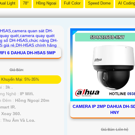
ual Light
78°
Hồng Ngoại
Full Color
Speed Dome
AI Codin
IFI 6 DAHUA DH-H5AS 5MP
Giá Bán:
á Khuyến Mại: 5%-35%
i :
3k .
ông Nghệ :
IP Wifi.
n Đêm :
Hồng Ngoại 20m
CAMERA IP 2MP DAHUA DH-S
mart IR.
HNY
a
Xoay 360.
 :
Thu Âm Và Loa.
Giá Bán: Liên hệ