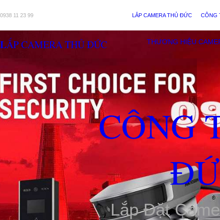
0938 11 23 99
LẮP CAMERA THỦ ĐỨC
CÔNG 
LẮP CAMERA THỦ ĐỨC
THƯƠNG HIỆU CAME
CÔNG 
ĐỨ
Lắp Đặt Came