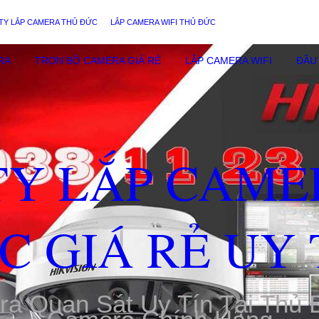
TY LẮP CAMERA THỦ ĐỨC
LẮP CAMERA WIFI THỦ ĐỨC
RA
TRỌN BỘ CAMERA GIÁ RẺ
LẮP CAMERA WIFI
ĐẦU 
TY LẮP CAME
C GIÁ RẺ UY 
ra Quan Sát Uy Tín Tại Thủ