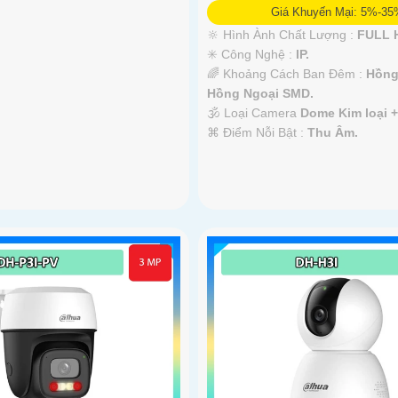
Giá Khuyến Mại: 5%-3
🔆 Hình Ành Chất Lượng :
FULL H
✳️ Công Nghệ :
IP.
🌈 Khoảng Cách Ban Đêm :
Hồng
Hồng Ngoại SMD.
🕉️ Loại Camera
Dome Kim loại 
️⌘ Điểm Nỗi Bật :
Thu Âm.