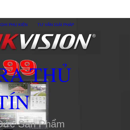
GHI PHỤ KIÊN
TƯ VẤN GIẢI PHÁP
RA THỦ
TÍN
 Đức Sản Phẩm