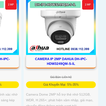
H-IPC-
CAMERA IP 2MP DAHUA DH-IPC-
HDW3249QM-S-IL
Giá Bán: Liên hệ
5%
Giá Khuyến Mại: 5%-35%
ính xác nhờ
Camera Dome 2MP hỗ trợ thẻ nhớ 512GB,
h sáng kép
WDR, H.265+; phát hiện xâm nhập, giả mạo,
chuyển động thông minh vượt trội