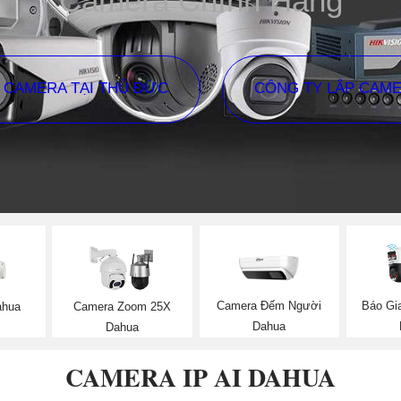
Camera Chính Hãng
P CAMERA TẠI THỦ ĐỨC
CÔNG TY LẮP CAM
Camera Đếm Người
Báo Gi
ahua
Camera Zoom 25X
Dahua
Dahua
CAMERA IP AI DAHUA