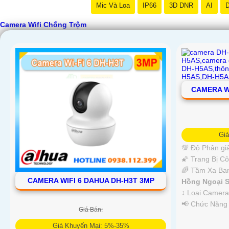
Mic Và Loa
IP66
3D DNR
AI
D
Camera Wifi Chống Trộm
CAMERA W
Gi
💯 Độ Phân giả
🌠 Trang Bị C
🌈 Tầm Xa Ba
CAMERA WIFI 6 DAHUA DH-H3T 3MP
Hồng Ngoại S
↕️ Loại Camer
️📢 Chức Năng
Giá Bán:
Giá Khuyến Mại: 5%-35%