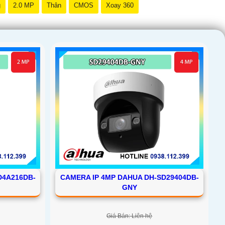
g
2.0 MP
Thân
CMOS
Xoay 360
D4A216DB-
CAMERA IP 4MP DAHUA DH-SD29404DB-
GNY
Giá Bán: Liên hệ