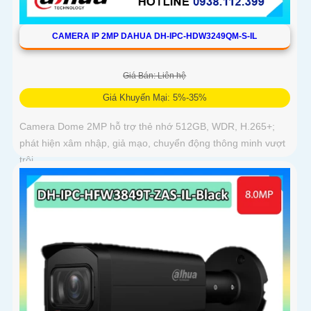
CAMERA IP 2MP DAHUA DH-IPC-HDW3249QM-S-IL
Giá Bán: Liên hệ
Giá Khuyến Mại: 5%-35%
Camera Dome 2MP hỗ trợ thẻ nhớ 512GB, WDR, H.265+;
phát hiện xâm nhập, giả mạo, chuyển động thông minh vượt
trội