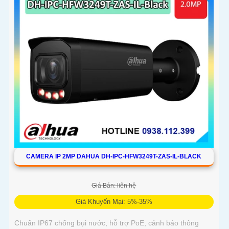
CAMERA IP 2MP DAHUA DH-IPC-HFW3249T-ZAS-IL-BLACK
Giá Bán: liên hệ
Giá Khuyến Mại: 5%-35%
Chuẩn IP67 chống bụi nước, hỗ trợ PoE, cảnh báo thông