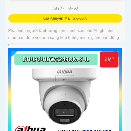
Giá Bán: Liên hệ
Giá Khuyến Mại: 5%-35%
Phát hiện người & phương tiện chính xác nhờ AI, ghi hình
màu ban đêm với ánh sáng kép thông minh, giảm báo động
giả