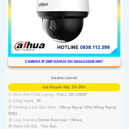
CAMERA IP 2MP DAHUA DH-SD4A216DB-HNY
Giá Bán: Liên hệ
Giá Khuyến Mại: 5%-35%
🔆 Hình Ành Chất Lượng :
FULL HD 1080P .
✳️ Công Nghệ :
IP.
🌈 Khoảng Cách Ban Đêm :
Hồng Ngoại 10m Hồng Ngoại
SMD.
🕉️ Loại Camera
Dome Kim loại + Nhựa.
️⌘ Điểm Nỗi Bật :
Thu Âm.