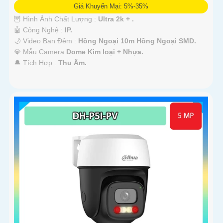
Giá Khuyến Mại: 5%-35%
🦉 Hình Ành Chất Lượng :
Ultra 2k + .
🤖️ Công Nghệ :
IP.
🌙 Video Ban Đêm :
Hồng Ngoại 10m Hồng Ngoại SMD.
💎 Mẫu Camera
Dome Kim loại + Nhựa.
️🔔 Tích Hợp :
Thu Âm.