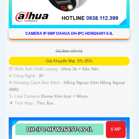
CAMERA IP 6MP DAHUA DH-IPC-HDW2649T-S-IL
Giá Bán: liên hệ
Giá Khuyến Mại: 5%-35%
🦉 Hình Ành Chất Lượng :
Ultra 3k + Sắc Nét .
®️ Công Nghệ :
IP.
❈ Khoảng Cách Ban Đêm :
Hồng Ngoại 10m Hồng Ngoại
SMD.
💦 Loại Camera
Dome Kim loại + Nhựa.
️🔈 Tích Hợp :
Thu Âm.