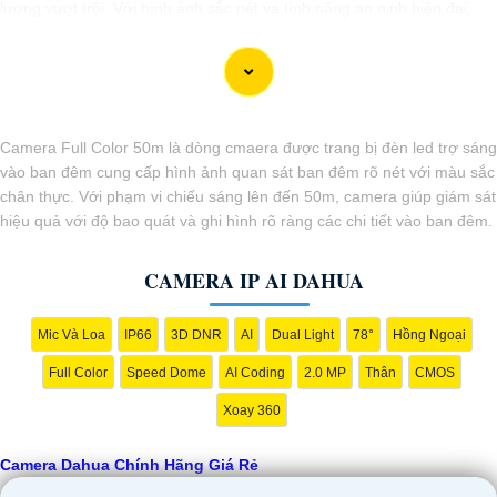
lượng vượt trội. Với hình ảnh sắc nét và tính năng an ninh hiện đại,
sản phẩm này hứa hẹn đáp ứng mọi nhu cầu giám sát của bạn. Đừng
ngần ngại trải nghiệm sự ổn định và chất lượng vượt trội của Camera
Dahua chính hãng với mức giá vô cùng hấp dẫn."
Camera Full Color 50m là dòng cmaera được trang bị đèn led trợ sáng
vào ban đêm cung cấp hình ảnh quan sát ban đêm rõ nét với màu sắc
chân thực. Với phạm vi chiếu sáng lên đến 50m, camera giúp giám sát
hiệu quả với độ bao quát và ghi hình rõ ràng các chi tiết vào ban đêm.
CAMERA IP AI DAHUA
Mic Và Loa
IP66
3D DNR
AI
Dual Light
78°
Hồng Ngoại
'
Full Color
Speed Dome
AI Coding
2.0 MP
Thân
CMOS
Xoay 360
Camera Dahua Chính Hãng Giá Rẻ