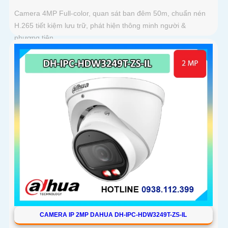
Camera 4MP Full-color, quan sát ban đêm 50m, chuẩn nén
H.265 tiết kiệm lưu trữ, phát hiện thông minh người &
phương tiện
CAMERA IP 2MP DAHUA DH-IPC-HDW3249T-ZS-IL