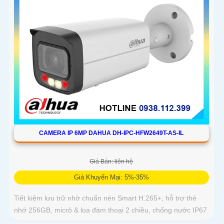
CAMERA IP 6MP DAHUA DH-IPC-HFW2649T-AS-IL
Giá Bán: liên hệ
Giá Khuyến Mại: 5%-35%
Tiết kiệm lưu trữ nhờ chuẩn nén Smart H.265+, hỗ trợ thẻ
nhớ 256GB, micrô & loa đàm thoại 2 chiều, chống nước IP67