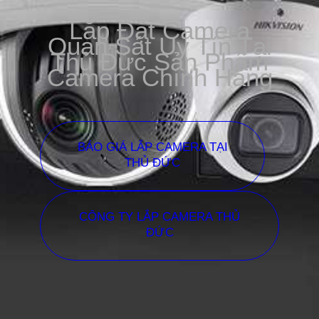
Lắp Đặt Camera
Quan Sát Uy Tín Tại
Thủ Đức Sản Phẩm
Camera Chính Hãng
BÁO GIÁ LẮP CAMERA TẠI
THỦ ĐỨC
CÔNG TY LẮP CAMERA THỦ
ĐỨC