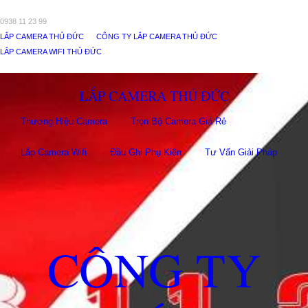
0938 11 23 99
LẮP CAMERA THỦ ĐỨC
CÔNG TY LẮP CAMERA THỦ ĐỨC
LẮP CAMERA WIFI THỦ ĐỨC
LẮP CAMERA THỦ ĐỨC
Thương Hiệu Camera
Trọn Bộ Camera Giá Rẻ
Lắp Camera Wifi
Đầu Ghi Phụ Kiên
Tư Vấn Giải Pháp
CÔNG TY