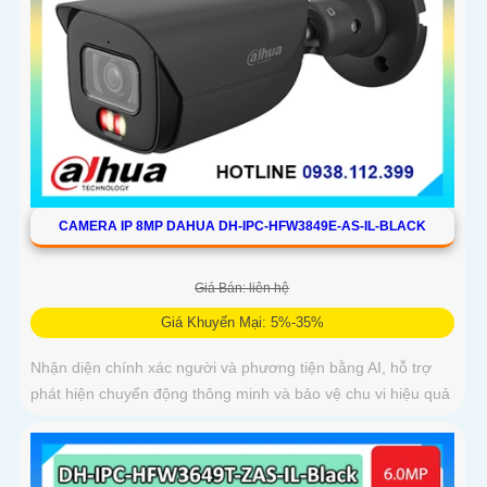
CAMERA IP 8MP DAHUA DH-IPC-HFW3849E-AS-IL-BLACK
Giá Bán: liên hệ
Giá Khuyến Mại: 5%-35%
Nhận diện chính xác người và phương tiện bằng AI, hỗ trợ
phát hiện chuyển động thông minh và bảo vệ chu vi hiệu quả