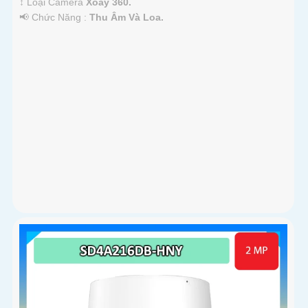
↕️ Loại Camera
Xoay 360.
️📢 Chức Năng :
Thu Âm Và Loa.