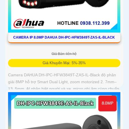
CAMERA IP 8.0MP DAHUA DH-IPC-HFW3849T-ZAS-IL-BLACK
Giá Bán: liên hệ
Giá Khuyến Mại: 5%-35%
Camera DAHUA DH-IPC-HFW3849T-ZAS-IL-Black độ phân
giải 8MP hỗ trợ Smart Dual Light, zoom motorized 2. 7mm–
13. 5mm, AI phân biệt người và xe, micro ghi âm cùng chuẩn
IP67 chống bụi nước