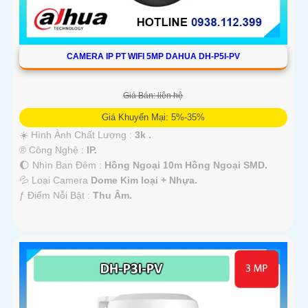
CAMERA IP PT WIFI 5MP DAHUA DH-P5I-PV
Giá Bán: liên hệ
Giá Khuyến Mại: 5%-35%
☀️ Hình Ành Chất Lượng :
3k .
®️ Công Nghệ :
IP.
🌔 Nhìn Ban Đêm :
Hồng Ngoại 10m Hồng Ngoại SMD.
💦 Loại Camera
Dome Kim loại + Nhựa.
️ƒ Điểm Nỗi Bật :
Thu Âm.