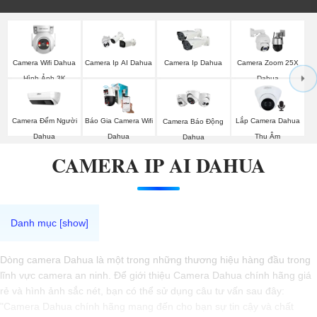
Camera Wifi Dahua
Camera Ip AI Dahua
Camera Ip Dahua
Camera Zoom 25X
Hình Ảnh 3K
Dahua
Camera Đếm Người
Báo Gia Camera Wifi
Lắp Camera Dahua
Camera Báo Động
Dahua
Dahua
Thu Âm
Dahua
CAMERA IP AI DAHUA
Dòng camera Dahua là một trong những thương hiệu hàng đầu trong
lĩnh vực camera an ninh. Để giới thiệu Camera Dahua chính hãng giá
rẻ và hình ảnh sắc nét, bạn có thể sử dụng câu tư vấn sau đây:
"Camera Dahua chính hãng mang đến cho bạn sự tin cậy và chất