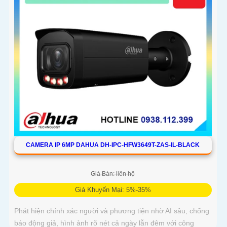
CAMERA IP 6MP DAHUA DH-IPC-HFW3649T-ZAS-IL-BLACK
Giá Bán: liên hệ
Giá Khuyến Mại: 5%-35%
Phát hiện chính xác người và phương tiện nhờ AI sâu, chống
báo động giả, hình ảnh rõ nét cả ngày lẫn đêm với công