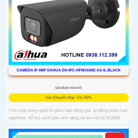
CAMERA IP 4MP DAHUA DH-IPC-HFW3449E-AS-IL-BLACK
Giá Bán: liên hệ
Giá Khuyến Mại: 5%-35%
Tích hợp công nghệ AI giảm báo động giả, tự động phân loại
người/xe, hỗ trợ cảnh báo ánh sáng và lưu trữ tới 512GB