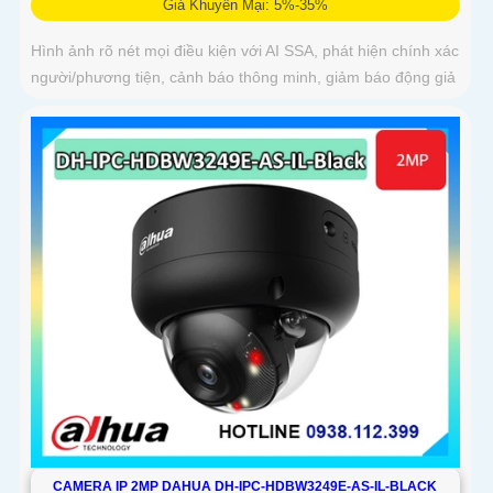
Giá Khuyến Mại: 5%-35%
Hình ảnh rõ nét mọi điều kiện với AI SSA, phát hiện chính xác
người/phương tiện, cảnh báo thông minh, giảm báo động giả
CAMERA IP 2MP DAHUA DH-IPC-HDBW3249E-AS-IL-BLACK