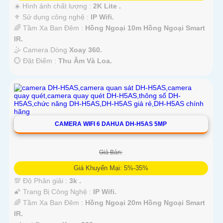
☀️ Hình ảnh chất lượng :
2K Lite .
⚜️ Sử dụng công nghệ :
IP Wifi.
🌈 Tầm Xa Ban Đêm :
Hồng Ngoại 10m Hồng Ngoại Smart
IR.
🤹 Camera Dòng
Xoay 360.
️💮 Đặt Điểm :
Thu Âm Và Loa.
CAMERA WIFI 6 DAHUA DH-H5AS 5MP
Giá Bán:
Giá Khuyến Mại: 5%-35%
💯 Độ Phân giải :
3k .
🌠 Trang Bị Công Nghệ :
IP Wifi.
🌈 Tầm Xa Ban Đêm :
Hồng Ngoại 20m Hồng Ngoại Smart
IR.