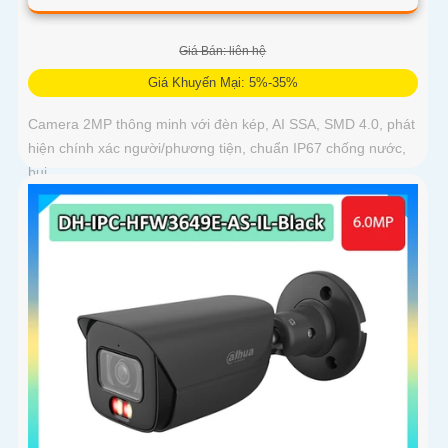
Giá Bán: liên hệ
Giá Khuyến Mại: 5%-35%
Camera 2MP thông minh với đèn kép, AI SSA, SMD 4.0, phát
hiện chính xác người/phương tiện, chuẩn IP67 chống nước,
bụi