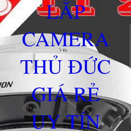
LẮP
CAMERA
THỦ ĐỨC
GIÁ RẺ
UY TÍN