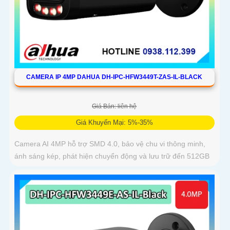
CAMERA IP 4MP DAHUA DH-IPC-HFW3449T-ZAS-IL-BLACK
Giá Bán: liên hệ
Giá Khuyến Mại: 5%-35%
Camera AI 4MP hỗ trợ SMD 4.0, bảo vệ chu vi thông minh,
ánh sáng kép, phát hiện chuyển động và lưu trữ đến 512GB