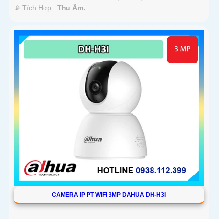
️📡 Tích Hợp :
Thu Âm.
CAMERA IP PT WIFI 3MP DAHUA DH-H3I