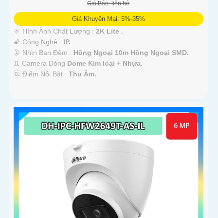
Giá Bán: liên hệ
Giá Khuyến Mại: 5%-35%
🔆 Hình Ành Chất Lượng :
2K Lite .
🌠 Công Nghệ :
IP.
🌛 Nhìn Ban Đêm :
Hồng Ngoại 10m Hồng Ngoại SMD.
♊ Camera Dòng
Dome Kim loại + Nhựa.
️🆑 Điểm Nỗi Bật :
Thu Âm.