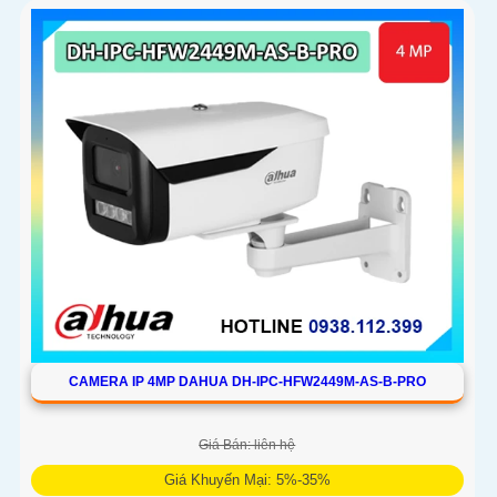
CAMERA IP 4MP DAHUA DH-IPC-HFW2449M-AS-B-PRO
Giá Bán: liên hệ
Giá Khuyến Mại: 5%-35%