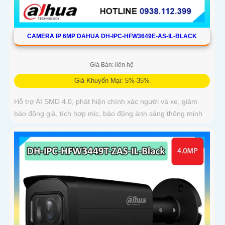
CAMERA IP 6MP DAHUA DH-IPC-HFW3649E-AS-IL-BLACK
Giá Bán: liên hệ
Giá Khuyến Mại: 5%-35%
Hỗ trợ AI SMD 4.0, phát hiện chính xác người và xe, giảm
báo động giả, tích hợp mic, báo động ánh sáng thông minh