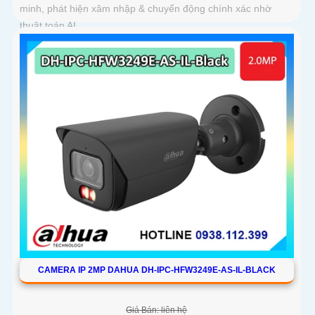
minh, phát hiện xâm nhập & chuyển động chính xác nhờ
thuật toán AI
CAMERA IP 2MP DAHUA DH-IPC-HFW3249E-AS-IL-BLACK
Giá Bán: liên hệ