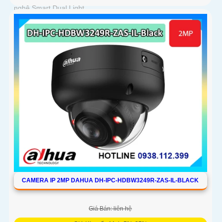
nghệ Smart Dual Light
CAMERA IP 2MP DAHUA DH-IPC-HDBW3249R-ZAS-IL-BLACK
Giá Bán: liên hệ