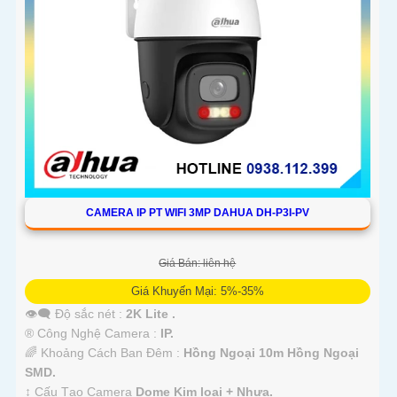
CAMERA IP PT WIFI 3MP DAHUA DH-P3I-PV
Giá Bán: liên hệ
Giá Khuyến Mại: 5%-35%
👁️‍🗨 Độ sắc nét :
2K Lite .
®️ Công Nghệ Camera :
IP.
🌈 Khoảng Cách Ban Đêm :
Hồng Ngoại 10m Hồng Ngoại
SMD.
↕️ Cấu Tạo Camera
Dome Kim loại + Nhựa.