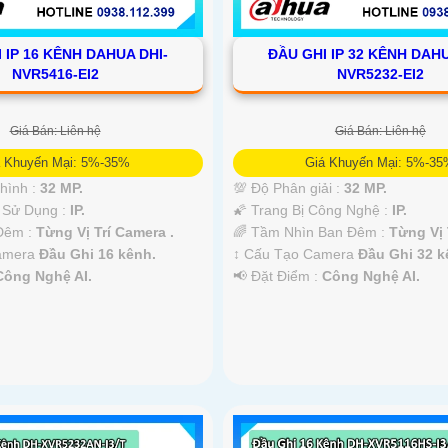
 IP 16 KÊNH DAHUA DHI-
ĐẦU GHI IP 32 KÊNH DAHU
NVR5416-EI2
NVR5232-EI2
Giá Bán: Liên hệ
Giá Bán: Liên hệ
á Khuyến Mại: 5%-35%
Giá Khuyến Mại: 5%-3
 hình :
32 MP.
💯 Độ Phân giải :
32 MP.
 Sử Dụng :
IP.
🌠 Trang Bị Công Nghệ :
IP.
 Đêm :
Từng Vị Trí Camera .
🌈 Tầm Nhìn Ban Đêm :
Từng Vị 
Camera
Đầu Ghi 16 kênh.
↕️ Cấu Tạo Camera
Đầu Ghi 32 k
Công Nghệ AI.
️📢 Đặt Điểm :
Công Nghệ AI.