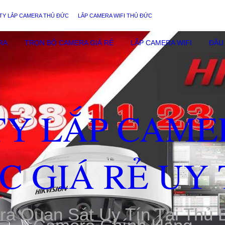
TY LẮP CAMERA THỦ ĐỨC
LẮP CAMERA WIFI THỦ ĐỨC
RA
TRỌN BỘ CAMERA GIÁ RẺ
LẮP CAMERA WIFI
ĐẦU 
TY LẮP CAME
C GIÁ RẺ UY 
ra Quan Sát Uy Tín Tại Thủ