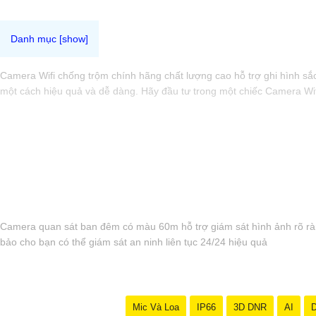
Camera Wifi chống trộm chính hãng chất lượng cao hỗ trợ ghi hình sắc
một cách hiệu quả và dễ dàng. Hãy đầu tư trong một chiếc Camera Wifi
Camera quan sát ban đêm có màu 60m hỗ trợ giám sát hình ảnh rõ ràng
bảo cho bạn có thể giám sát an ninh liên tục 24/24 hiệu quả
Mic Và Loa
IP66
3D DNR
AI
D