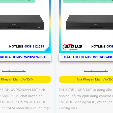
DAHUA DH-XVR5232AN-I3/T
ĐẦU THU DH-XVR5116HS-I3
Giá Bán: Liên Hệ
Giá Bán: Liên Hệ
á Khuyến Mại: 5%-35%
Giá Khuyến Mại: 5%-3
ênh DH-XVR5232AN-I3/T tích
DH-XVR5116HS-I3/T là dòng đầu 
ý SMD PLUS chất lượng ghi
analog, hỗ trợ định dạng camera
 HD 1080P. Hỗ trợ 16TB HDD,
TVI, AHD, Analog và IP, với chuẩn
g người AI nhận diện khuôn mặt
Coding và H