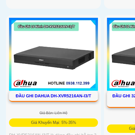
ĐẦU GHI DAHUA DH-XVR5216AN-I3/T
ĐẦU GHI 3
Giá Bán: Liên Hệ
Giá Khuyến Mại: 5%-35%
Gi
DH-XVR5216AN-I3/T là dòng đầu ghi hỗ trợ 2