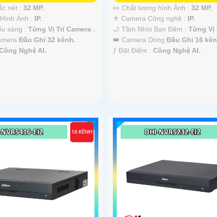
ắc nét :
32 MP.
👀 Chất lượng hình Ảnh :
32 MP.
Hình Ảnh :
IP.
⚜️ Camera Công nghệ :
IP.
ếu sáng :
Từng Vị Trí Camera .
🌙 Tầm Nhìn Ban Đêm :
Từng Vị 
Camera
Đầu Ghi 32 kênh.
👑 Camera Dòng
Đầu Ghi 16 kên
Công Nghệ AI.
️ƒ Đặt Điểm :
Công Nghệ AI.