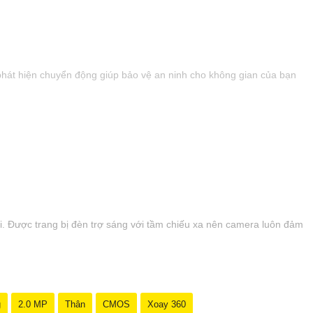
 phát hiện chuyển động giúp bảo vệ an ninh cho không gian của bạn
. Được trang bị đèn trợ sáng với tầm chiếu xa nên camera luôn đảm
g
2.0 MP
Thân
CMOS
Xoay 360