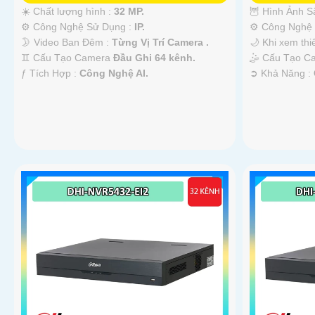
☀️ Chất lượng hình :
32 MP.
🦉 Hình Ảnh S
⚙ Công Nghệ Sử Dụng :
IP.
⚙ Công Nghệ 
🌛 Video Ban Đêm :
Từng Vị Trí Camera .
🌙 Khi xem thi
♊ Cấu Tạo Camera
Đầu Ghi 64 kênh.
🤹 Cấu Tạo 
️ƒ Tích Hợp :
Công Nghệ AI.
️➲ Khả Năng :