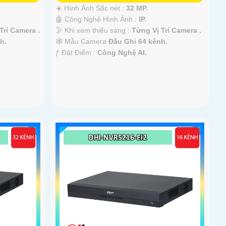
☀️ Hình Ảnh Sắc nét :
32 MP.
🤖️ Công Nghệ Hình Ảnh :
IP.
Trí Camera .
🌛 Khi xem thiếu sáng :
Từng Vị Trí Camera .
h.
🕸️ Mẫu Camera
Đầu Ghi 64 kênh.
️ƒ Đặt Điểm :
Công Nghệ AI.