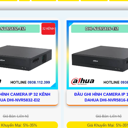
HÌNH CAMERA IP 32 KÊNH
ĐẦU GHI HÌNH CAMERA IP 
UA DHI-NVR5832-EI2
DAHUA DHI-NVR5816-
Giá Bán: Liên hệ
Giá Bán: Liên hệ
á Khuyến Mại: 5%-35%
Giá Khuyến Mại: 5%-3