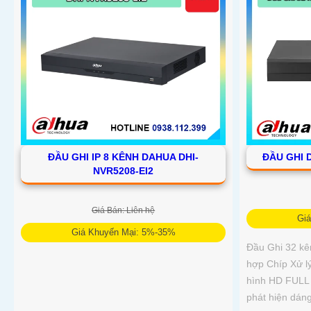
ĐẦU GHI IP 8 KÊNH DAHUA DHI-
ĐẦU GHI 
NVR5208-EI2
Giá Bán: Liên hệ
Gi
Giá Khuyến Mại: 5%-35%
Đầu Ghi 32 k
hợp Chíp Xử l
hình HD FULL
phát hiện dán