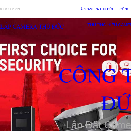
0938 11 23 99
LẮP CAMERA THỦ ĐỨC
CÔNG 
LẮP CAMERA THỦ ĐỨC
THƯƠNG HIỆU CAME
CÔNG 
ĐỨ
Lắp Đặt Came