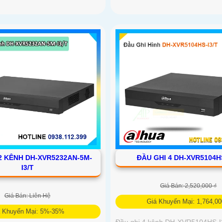
2 KÊNH DH-XVR5232AN-5M-
ĐẦU GHI 4 DH-XVR5104HS
I3/T
Giá Bán: 2,520,000 ₫
Giá Bán: Liên Hệ
Giá Khuyến Mại: 1,764,00
á Khuyến Mại: 5%-35%
Đầu ghi 4 kênh DH-XVR5104HS-I3