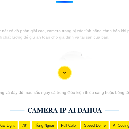
 nét có độ phân giải cao, camera trang bị các tính năng cảnh báo khi
 chất lượng để giữ an toàn cho gia đình và tài sản của bạn.
 và đầy đủ màu sắc ngay cả trong điều kiện thiếu sáng hoặc bóng tối
CAMERA IP AI DAHUA
ual Light
78°
Hồng Ngoại
Full Color
Speed Dome
AI Codin