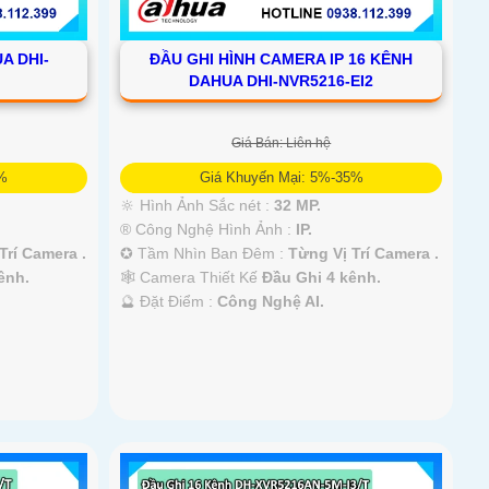
A DHI-
ĐẦU GHI HÌNH CAMERA IP 16 KÊNH
DAHUA DHI-NVR5216-EI2
Giá Bán: Liên hệ
5%
Giá Khuyến Mại: 5%-35%
🔆 Hình Ảnh Sắc nét :
32 MP.
®️ Công Nghệ Hình Ảnh :
IP.
Trí Camera .
✪ Tầm Nhìn Ban Đêm :
Từng Vị Trí Camera .
ênh.
🕸️ Camera Thiết Kế
Đầu Ghi 4 kênh.
️🔮 Đặt Điểm :
Công Nghệ AI.