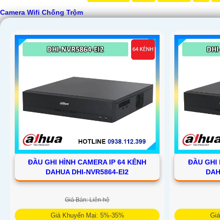
Camera Wifi Chống Trộm
'
ĐẦU GHI HÌNH CAMERA IP 64 KÊNH
ĐẦU GHI 
DAHUA DHI-NVR5864-EI2
DAH
Giá Bán: Liên hệ
Giá Khuyến Mại: 5%-35%
Gi