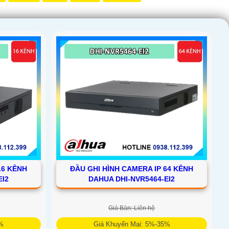
16 KÊNH
ĐẦU GHI HÌNH CAMERA IP 64 KÊNH
EI2
DAHUA DHI-NVR5464-EI2
Giá Bán: Liên hệ
5%
Giá Khuyến Mại: 5%-35%