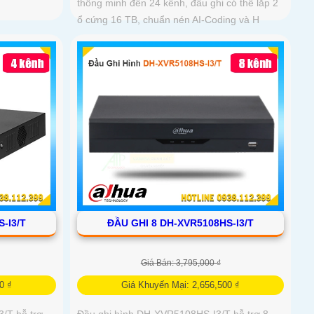
thông minh đến 24 kênh, đầu ghi có thể lắp 2
ổ cứng 16 TB, chuẩn nén AI-Coding và H
-I3/T
ĐẦU GHI 8 DH-XVR5108HS-I3/T
Giá Bán: 3,795,000 ₫
0 ₫
Giá Khuyến Mại: 2,656,500 ₫
/T hỗ trợ
Đầu ghi hình DH-XVR5108HS-I3/T hỗ trợ 8