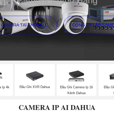
Camera Chính Hãng
P CAMERA TẠI THỦ ĐỨC
CÔNG TY LẮP CAM
Đầu Ghi XVR Dahua
 Ip 4k
Đầu Ghi Camera Ip 16
Đầu Gh
Kênh Dahua
CAMERA IP AI DAHUA