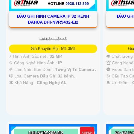
ĐẦU GHI HÌNH CAMERA IP 32 KÊNH
ĐẦU GHI
DAHUA DHI-NVR5432-EI2
Giá Bán: Liên hệ
Giá Khuyến Mại: 5%-35%
Gi
️⚡ Hình Ảnh Sắc nét :
32 MP.
👁 Chất lượng
⚙ Công Nghệ Hình Ảnh :
IP.
🏆 Công Nghệ
❈ Tầm Nhìn Ban Đêm :
Từng Vị Trí Camera .
🌚 Video Ban
🎼️ Loại Camera
Đầu Ghi 32 kênh.
💢 Cấu Tạo 
️⌘ Khả Năng :
Công Nghệ AI.
️🔔 Ưu Điểm :