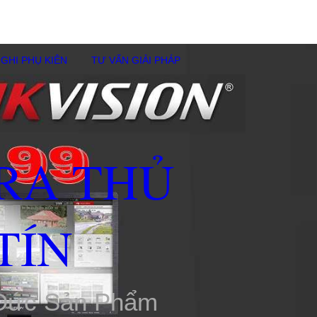
GHI PHỤ KIÊN
TƯ VẤN GIẢI PHÁP
RA THỦ
TÍN
 Đức Sản Phẩm