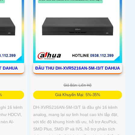
/T DAHUA
ĐẦU THU DH-XVR5216AN-5M-I3/T DAHUA
Giá Bán: Liên Hệ
5%
Giá Khuyến Mại: 5%-35%
ghi 16 kênh
DH-XVR5216AN-5M-I3/T là đầu ghi 16 kênh
 như HDCVI,
analog, mang lại sự linh hoạt cao khi lắp đặt,
 nén AI-
với tốc độ khung hình tối ưu, hỗ trợ AcuPick,
SMD Plus, SMD IP và IVS, hỗ trợ phân tích