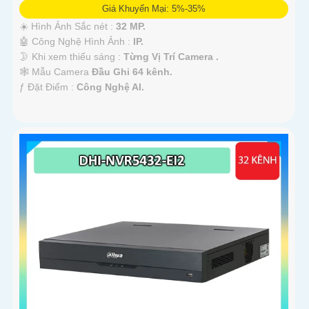
Giá Khuyến Mại: 5%-35%
☀️ Hình Ảnh Sắc nét :
32 MP.
🤖️ Công Nghệ Hình Ảnh :
IP.
🌛 Khi xem thiếu sáng :
Từng Vị Trí Camera .
🕸️ Mẫu Camera
Đầu Ghi 64 kênh.
️ƒ Đặt Điểm :
Công Nghệ AI.