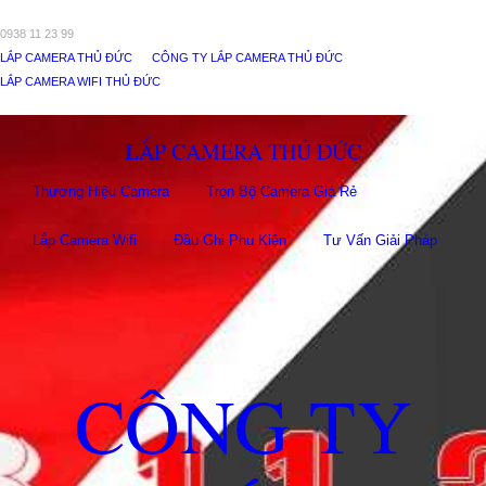
0938 11 23 99
LẮP CAMERA THỦ ĐỨC
CÔNG TY LẮP CAMERA THỦ ĐỨC
LẮP CAMERA WIFI THỦ ĐỨC
LẮP CAMERA THỦ ĐỨC
Thương Hiệu Camera
Trọn Bộ Camera Giá Rẻ
Lắp Camera Wifi
Đầu Ghi Phụ Kiên
Tư Vấn Giải Pháp
CÔNG TY