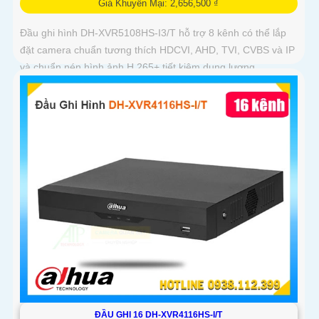
Giá Khuyến Mại: 2,656,500 ₫
Đầu ghi hình DH-XVR5108HS-I3/T hỗ trợ 8 kênh có thể lắp
đặt camera chuẩn tương thích HDCVI, AHD, TVI, CVBS và IP
và chuẩn nén hình ảnh H.265+ tiết kiệm dung lượng
ĐẦU GHI 16 DH-XVR4116HS-I/T