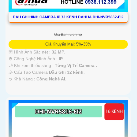
ĐẦU GHI HÌNH CAMERA IP 32 KÊNH DAHUA DHI-NVR5832-EI2
Giá Bán: Liên hệ
Giá Khuyến Mại: 5%-35%
🦉 Hình Ảnh Sắc nét :
32 MP.
⚙ Công Nghệ Hình Ảnh :
IP.
🌙 Khi xem thiếu sáng :
Từng Vị Trí Camera .
🤹 Cấu Tạo Camera
Đầu Ghi 32 kênh.
️➲ Khả Năng :
Công Nghệ AI.