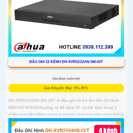
ĐẦU GHI 32 KÊNH DH-XVR5232AN-5M-I3/T
Giá Bán: Liên Hệ
Giá Khuyến Mại: 5%-35%
DH-XVR5232AN-5M-I3/T là đầu ghi hỗ trợ lên đến 32 kênh
HDCVI/TVI/AHD/Analog và 48 kênh IP, có thể đàm thoại 2
chiều trực tiếp bằng camera analog, tích hợp tính năng thông
minh AcuPick, SMD Plus, IVS và nhận diện khuôn mặt chính
xác, hỗ trợ 2 ổ cứng 16 TB, kết nối và xem camera dễ dàng