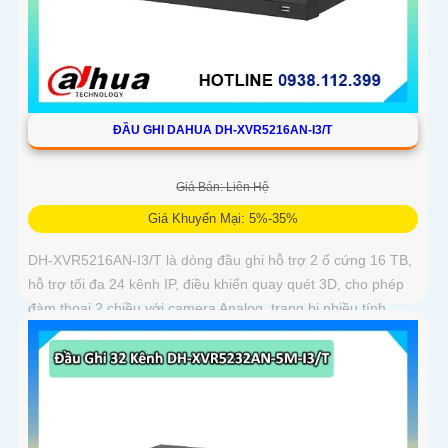
ĐẦU GHI DAHUA DH-XVR5216AN-I3/T
Giá Bán: Liên Hệ
Giá Khuyến Mại: 5%-35%
DH-XVR5216AN-I3/T là dòng đầu ghi hỗ trợ 2 ổ cứng 16 TB,
hỗ trợ tối đa 24 kênh IP, điều khiển quay quét 3D, cho phép
đàm thoại 2 chiều với camera Analog, trang bị nhiều tính
năng thông minh AcuPick, SMD Plus, SMD IP và IVS, hỗ trợ
phát hiện và nhận diện khuôn mặt, tối ưu giám sát và báo
động giả