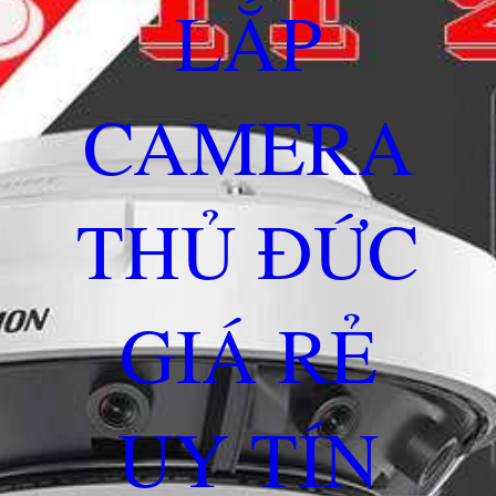
LẮP
CAMERA
THỦ ĐỨC
GIÁ RẺ
UY TÍN