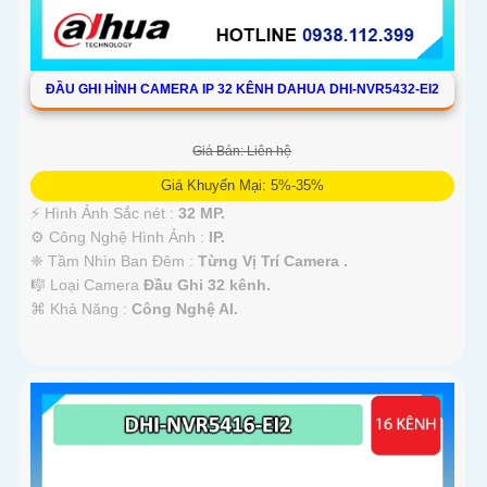
ĐẦU GHI HÌNH CAMERA IP 32 KÊNH DAHUA DHI-NVR5432-EI2
Giá Bán: Liên hệ
Giá Khuyến Mại: 5%-35%
️⚡ Hình Ảnh Sắc nét :
32 MP.
⚙ Công Nghệ Hình Ảnh :
IP.
❈ Tầm Nhìn Ban Đêm :
Từng Vị Trí Camera .
🎼️ Loại Camera
Đầu Ghi 32 kênh.
️⌘ Khả Năng :
Công Nghệ AI.