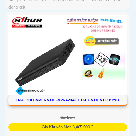
động giả
ĐẦU GHI CAMERA DHI-NVR4204-EI DAHUA CHẤT LƯỢNG
Giá Bán:
Giá Khuyến Mại: 3,465,000 ?