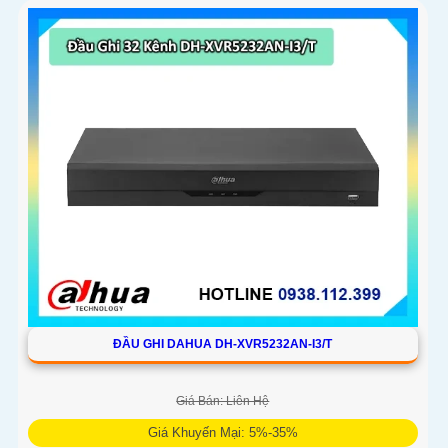
ĐẦU GHI DAHUA DH-XVR5232AN-I3/T
Giá Bán: Liên Hệ
Giá Khuyến Mại: 5%-35%