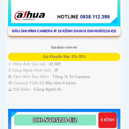
ĐẦU GHI HÌNH CAMERA IP 16 KÊNH DAHUA DHI-NVR5216-EI2
Giá Bán: Liên hệ
Giá Khuyến Mại: 5%-35%
🔆 Hình Ảnh Sắc nét :
32 MP.
®️ Công Nghệ Hình Ảnh :
IP.
✪ Tầm Nhìn Ban Đêm :
Từng Vị Trí Camera .
🕸️ Camera Thiết Kế
Đầu Ghi 4 kênh.
️🔮 Đặt Điểm :
Công Nghệ AI.