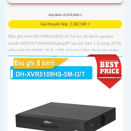
Giá Bán: 3,375,000 ₫
Giá Khuyến Mại: 2,362,500 ₫
Đầu ghi hình DH-XVR4116HS-I/T hỗ trợ 16 kênh camera
chuẩn HDCVI/TVI/AHD/Analog/IP, lưu trữ trên 1 ổ cứng 10TB,
cổng kết nối HDMI, VGA, USB, tích hợp đàm thoại hai chiều,
hỗ trợ xem trực tiếp và xem lại qua mạng, cùng hỗ trợ điều
khiển quay quét 3D thông minh.