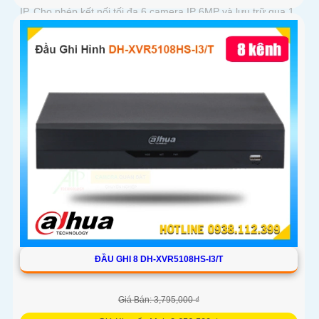
IP. Cho phép kết nối tối đa 6 camera IP 6MP và lưu trữ qua 1
ổ cứng...
ĐẦU GHI 8 DH-XVR5108HS-I3/T
Giá Bán: 3,795,000 ₫