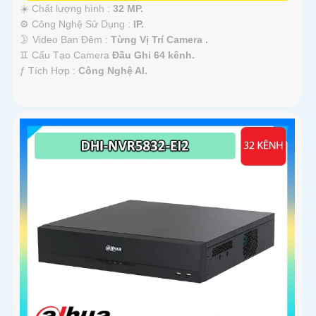
☀️ Chất lượng hình :
32 MP.
⚙ Công Nghệ Sử Dụng :
IP.
🌛 Video Ban Đêm :
Từng Vị Trí Camera .
♊ Cấu Tạo Camera
Đầu Ghi 64 kênh.
️ƒ Tích Hợp :
Công Nghệ AI.