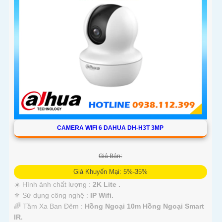
CAMERA WIFI 6 DAHUA DH-H3T 3MP
Giá Bán:
Giá Khuyến Mại: 5%-35%
☀️ Hình ảnh chất lượng :
2K Lite .
⚜️ Sử dụng công nghệ :
IP Wifi.
🌈 Tầm Xa Ban Đêm :
Hồng Ngoại 10m Hồng Ngoại Smart
IR.