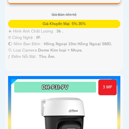
Giá Bán: liên hệ
Giá Khuyến Mại: 5%-35%
☀️ Hình Ành Chất Lượng :
3k .
®️ Công Nghệ :
IP.
🌔 Nhìn Ban Đêm :
Hồng Ngoại 10m Hồng Ngoại SMD.
💦 Loại Camera
Dome Kim loại + Nhựa.
️ƒ Điểm Nỗi Bật :
Thu Âm.