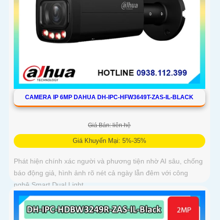
CAMERA IP 6MP DAHUA DH-IPC-HFW3649T-ZAS-IL-BLACK
Giá Bán: liên hệ
Giá Khuyến Mại: 5%-35%
Phát hiện chính xác người và phương tiện nhờ AI sâu, chống
báo động giả, hình ảnh rõ nét cả ngày lẫn đêm với công
nghệ Smart Dual Light