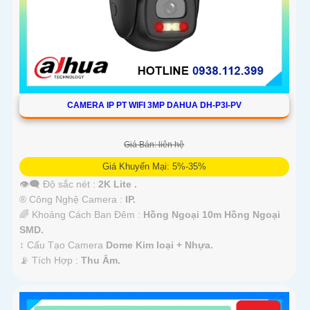
CAMERA IP PT WIFI 3MP DAHUA DH-P3I-PV
Giá Bán: liên hệ
Giá Khuyến Mại: 5%-35%
👁️‍🗨 Độ sắc nét :
2K Lite .
®️ Công Nghệ Camera :
IP.
🌈 Khoảng Cách Ban Đêm :
Hồng Ngoại 10m Hồng Ngoại
SMD.
↕️ Cấu Tạo Camera
Dome Kim loại + Nhựa.
️📡 Tích Hợp :
Thu Âm.