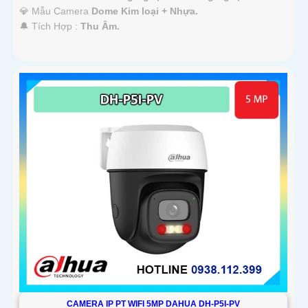
💎 Mẫu Camera
Dome Kim loại + Nhựa.
️🔔 Tích Hợp :
Thu Âm.
CAMERA IP PT WIFI 5MP DAHUA DH-P5I-PV