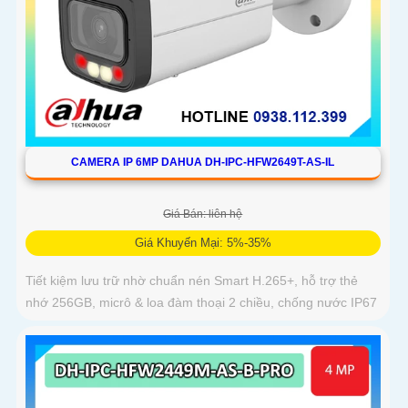
CAMERA IP 6MP DAHUA DH-IPC-HFW2649T-AS-IL
Giá Bán: liên hệ
Giá Khuyến Mại: 5%-35%
Tiết kiệm lưu trữ nhờ chuẩn nén Smart H.265+, hỗ trợ thẻ
nhớ 256GB, micrô & loa đàm thoại 2 chiều, chống nước IP67