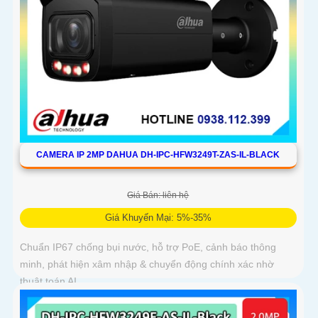
CAMERA IP 2MP DAHUA DH-IPC-HFW3249T-ZAS-IL-BLACK
Giá Bán: liên hệ
Giá Khuyến Mại: 5%-35%
Chuẩn IP67 chống bụi nước, hỗ trợ PoE, cảnh báo thông
minh, phát hiện xâm nhập & chuyển động chính xác nhờ
thuật toán AI