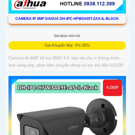
CAMERA IP 4MP DAHUA DH-IPC-HFW3449T-ZAS-IL-BLACK
Giá Bán: liên hệ
Giá Khuyến Mại: 5%-35%
Camera AI 4MP hỗ trợ SMD 4.0, bảo vệ chu vi thông minh,
ánh sáng kép, phát hiện chuyển động và lưu trữ đến 512GB