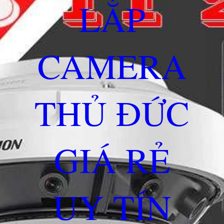
LẮP
CAMERA
THỦ ĐỨC
GIÁ RẺ
UY TÍN