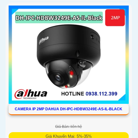
CAMERA IP 2MP DAHUA DH-IPC-HDBW3249E-AS-IL-BLACK
Giá Bán: liên hệ
Giá Khuyến Mại: 5%-35%