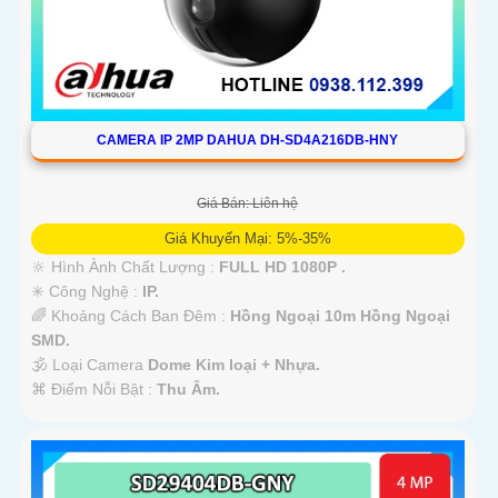
CAMERA IP 2MP DAHUA DH-SD4A216DB-HNY
Giá Bán: Liên hệ
Giá Khuyến Mại: 5%-35%
🔆 Hình Ành Chất Lượng :
FULL HD 1080P .
✳️ Công Nghệ :
IP.
🌈 Khoảng Cách Ban Đêm :
Hồng Ngoại 10m Hồng Ngoại
SMD.
🕉️ Loại Camera
Dome Kim loại + Nhựa.
️⌘ Điểm Nỗi Bật :
Thu Âm.