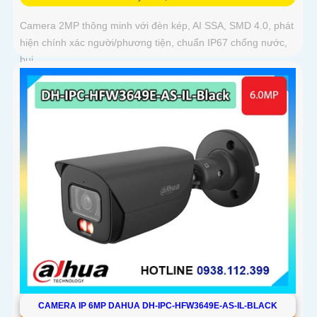
Camera 2MP thông minh với đèn kép, AI SSA, SMD 4.0, phát
hiện chính xác người/phương tiện, chuẩn IP67 chống nước,
bụi
CAMERA IP 6MP DAHUA DH-IPC-HFW3649E-AS-IL-BLACK