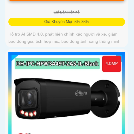
Giá Bán: liên hệ
Giá Khuyến Mại: 5%-35%
Hỗ trợ AI SMD 4.0, phát hiện chính xác người và xe, giảm
báo động giả, tích hợp mic, báo động ánh sáng thông minh