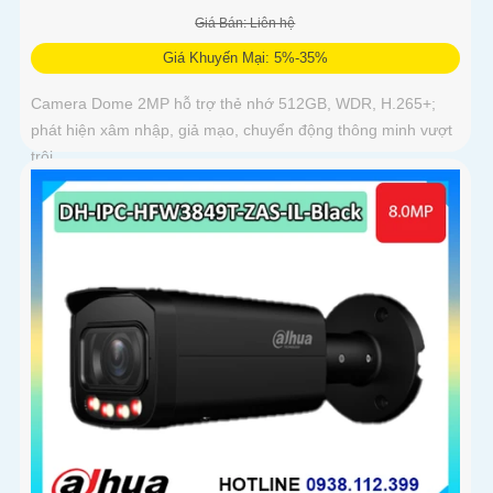
Giá Bán: Liên hệ
Giá Khuyến Mại: 5%-35%
Camera Dome 2MP hỗ trợ thẻ nhớ 512GB, WDR, H.265+;
phát hiện xâm nhập, giả mạo, chuyển động thông minh vượt
trội