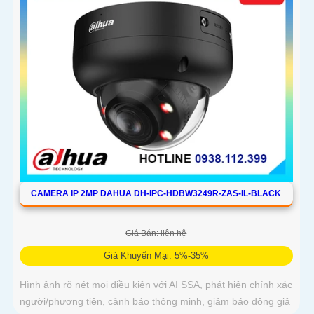
CAMERA IP 2MP DAHUA DH-IPC-HDBW3249R-ZAS-IL-BLACK
Giá Bán: liên hệ
Giá Khuyến Mại: 5%-35%
Hình ảnh rõ nét mọi điều kiện với AI SSA, phát hiện chính xác
người/phương tiện, cảnh báo thông minh, giảm báo động giả