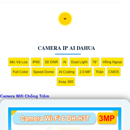
Camera Wifi chất lượng để giữ an toàn cho gia đình và tài sản của
bạn.
CAMERA IP AI DAHUA
Mic Và Loa
IP66
3D DNR
AI
Dual Light
78°
Hồng Ngoại
Full Color
Speed Dome
AI Coding
2.0 MP
Thân
CMOS
'
Xoay 360
Camera Wifi Chống Trộm