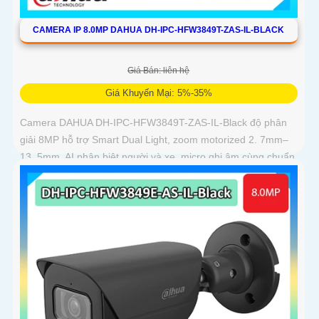
CAMERA IP 8.0MP DAHUA DH-IPC-HFW3849T-ZAS-IL-BLACK
Giá Bán: liên hệ
Giá Khuyến Mại: 5%-35%
Camera DAHUA DH-IPC-HFW3849T-ZAS-IL-Black độ phân
giải 8MP hỗ trợ Smart Dual Light, zoom motorized 2. 7mm–
13. 5mm, AI phân biệt người và xe, micro ghi âm cùng chuẩn
IP67 chống bụi nước