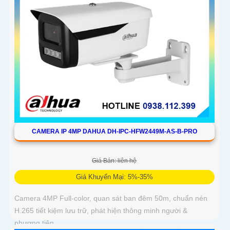
CAMERA IP 4MP DAHUA DH-IPC-HFW2449M-AS-B-PRO
Giá Bán: liên hệ
Giá Khuyến Mại: 5%-35%
Camera 4MP Full-color, quan sát ban đêm 50m, chuẩn nén
H.265 tiết kiệm lưu trữ, phát hiện thông minh người &
phương tiện