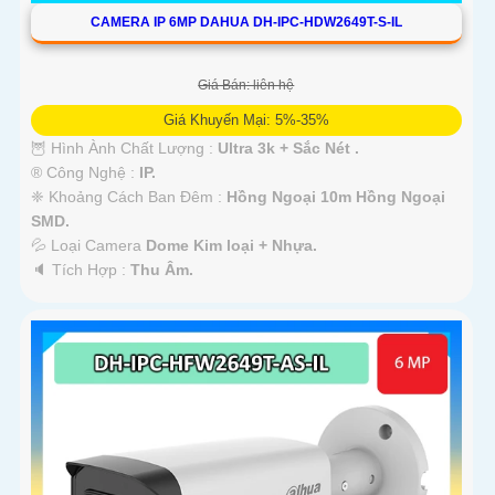
CAMERA IP 6MP DAHUA DH-IPC-HDW2649T-S-IL
Giá Bán: liên hệ
Giá Khuyến Mại: 5%-35%
🦉 Hình Ành Chất Lượng :
Ultra 3k + Sắc Nét .
®️ Công Nghệ :
IP.
❈ Khoảng Cách Ban Đêm :
Hồng Ngoại 10m Hồng Ngoại
SMD.
💦 Loại Camera
Dome Kim loại + Nhựa.
️🔈 Tích Hợp :
Thu Âm.