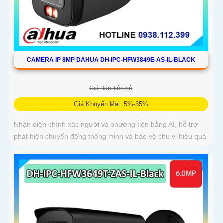
CAMERA IP 8MP DAHUA DH-IPC-HFW3849E-AS-IL-BLACK
Giá Bán: liên hệ
Giá Khuyến Mại: 5%-35%
Nhận diện chính xác người và phương tiện bằng AI, hỗ trợ
phát hiện chuyển động thông minh và bảo vệ chu vi hiệu quả