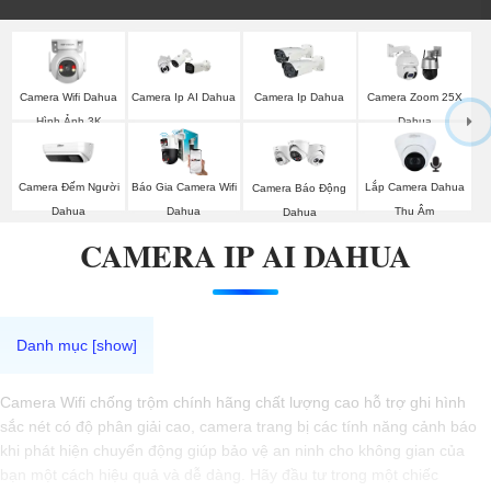
Camera Wifi Dahua
Camera Ip AI Dahua
Camera Ip Dahua
Camera Zoom 25X
Hình Ảnh 3K
Dahua
Camera Đếm Người
Báo Gia Camera Wifi
Lắp Camera Dahua
Camera Báo Động
Dahua
Dahua
Thu Âm
Dahua
CAMERA IP AI DAHUA
Camera Wifi chống trộm chính hãng chất lượng cao hỗ trợ ghi hình
sắc nét có độ phân giải cao, camera trang bị các tính năng cảnh báo
khi phát hiện chuyển động giúp bảo vệ an ninh cho không gian của
bạn một cách hiệu quả và dễ dàng. Hãy đầu tư trong một chiếc