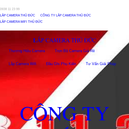
0938 11 23 99
LẮP CAMERA THỦ ĐỨC
CÔNG TY LẮP CAMERA THỦ ĐỨC
LẮP CAMERA WIFI THỦ ĐỨC
LẮP CAMERA THỦ ĐỨC
Thương Hiệu Camera
Trọn Bộ Camera Giá Rẻ
Lắp Camera Wifi
Đầu Ghi Phụ Kiên
Tư Vấn Giải Pháp
CÔNG TY