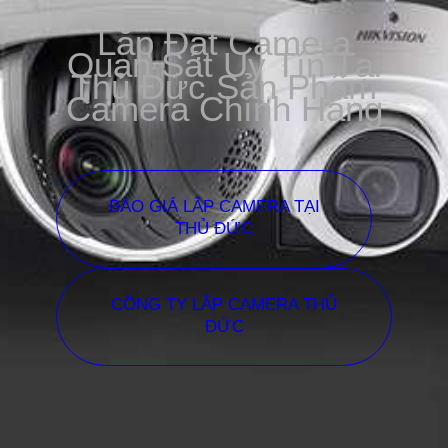
Lắp Đặt Camera
Quan Sát Uy Tín Tại
Thủ Đức Sản Phẩm
Camera Chính Hãng
BÁO GIÁ LẮP CAMERA TẠI
THỦ ĐỨC
CÔNG TY LẮP CAMERA THỦ
ĐỨC