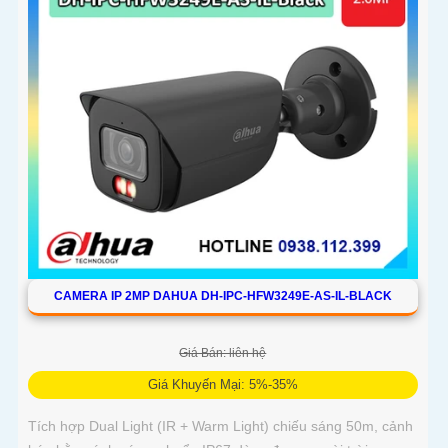
CAMERA IP 2MP DAHUA DH-IPC-HFW3249E-AS-IL-BLACK
Giá Bán: liên hệ
Giá Khuyến Mại: 5%-35%
Tích hợp Dual Light (IR + Warm Light) chiếu sáng 50m, cảnh