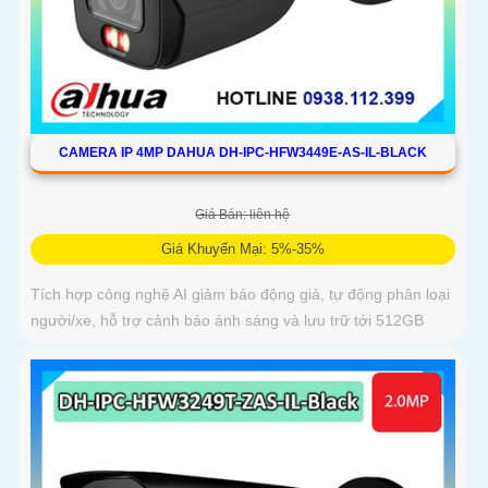
CAMERA IP 4MP DAHUA DH-IPC-HFW3449E-AS-IL-BLACK
Giá Bán: liên hệ
Giá Khuyến Mại: 5%-35%
Tích hợp công nghệ AI giảm báo động giả, tự động phân loại
người/xe, hỗ trợ cảnh báo ánh sáng và lưu trữ tới 512GB