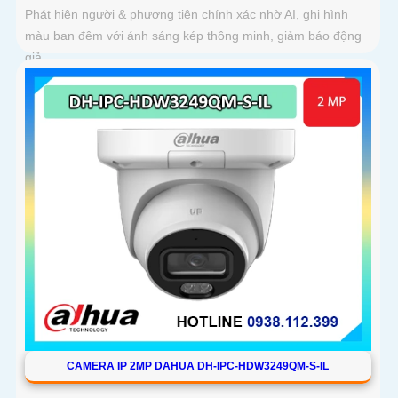
Phát hiện người & phương tiện chính xác nhờ AI, ghi hình
màu ban đêm với ánh sáng kép thông minh, giảm báo động
giả
CAMERA IP 2MP DAHUA DH-IPC-HDW3249QM-S-IL