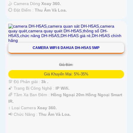
🤹 Camera Dòng
Xoay 360.
️💮 Đặt Điểm :
Thu Âm Và Loa.
CAMERA WIFI 6 DAHUA DH-H5AS 5MP
Giá Bán:
Giá Khuyến Mại: 5%-35%
💯 Độ Phân giải :
3k .
🌠 Trang Bị Công Nghệ :
IP Wifi.
🌈 Tầm Xa Ban Đêm :
Hồng Ngoại 20m Hồng Ngoại Smart
IR.
↕️ Loại Camera
Xoay 360.
️📢 Chức Năng :
Thu Âm Và Loa.