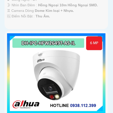
🌛 Nhìn Ban Đêm :
Hồng Ngoại 10m Hồng Ngoại SMD.
♊ Camera Dòng
Dome Kim loại + Nhựa.
️🆑 Điểm Nỗi Bật :
Thu Âm.