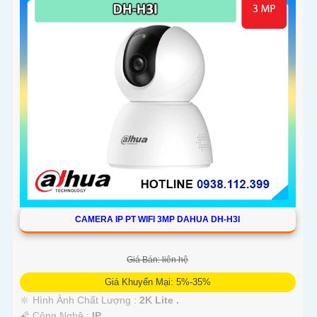
CAMERA IP PT WIFI 3MP DAHUA DH-H3I
Giá Bán: liên hệ
Giá Khuyến Mại: 5%-35%
🔆 Hình Ành Chất Lượng :
2K Lite .
🌠 Công Nghệ :
IP.