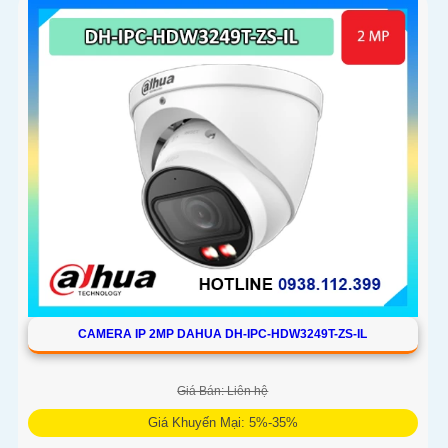
CAMERA IP 2MP DAHUA DH-IPC-HDW3249T-ZS-IL
Giá Bán: Liên hệ
Giá Khuyến Mại: 5%-35%