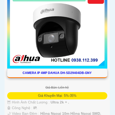
CAMERA IP 4MP DAHUA DH-SD29404DB-GNY
Giá Bán: Liên hệ
Giá Khuyến Mại: 5%-35%
🦉 Hình Ành Chất Lượng :
Ultra 2k + .
🤖️ Công Nghệ :
IP.
🌙 Video Ban Đêm :
Hồng Ngoại 10m Hồng Ngoại SMD.