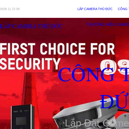
0938 11 23 99
LẮP CAMERA THỦ ĐỨC
CÔNG 
LẮP CAMERA THỦ ĐỨC
THƯƠNG HIỆU CAME
CÔNG 
ĐỨ
Lắp Đặt Came