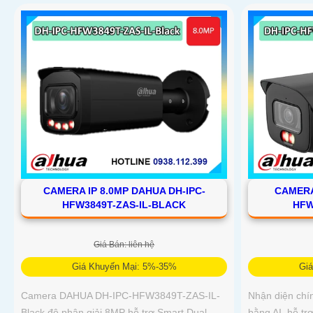
CAMERA IP 8.0MP DAHUA DH-IPC-
CAMERA
HFW3849T-ZAS-IL-BLACK
HFW
Giá Bán: liên hệ
Giá Khuyến Mại: 5%-35%
Gi
Camera DAHUA DH-IPC-HFW3849T-ZAS-IL-
Nhận diện chí
Black độ phân giải 8MP hỗ trợ Smart Dual
bằng AI, hỗ tr