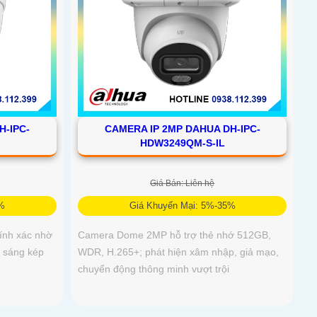
H-IPC-
CAMERA IP 2MP DAHUA DH-IPC-
HDW3249QM-S-IL
Giá Bán: Liên hệ
5%
Giá Khuyến Mại: 5%-35%
ính xác nhờ
Camera Dome 2MP hỗ trợ thẻ nhớ 512GB,
h sáng kép
WDR, H.265+; phát hiện xâm nhập, giả mạo,
chuyển động thông minh vượt trội