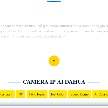
h vực camera an ninh. Để giới thiệu Camera Dahua chính hãng giá rẻ 
 vượt trội. Với hình ảnh sắc nét và tính năng an ninh hiện đại, sản
a chính hãng với mức giá vô cùng hấp dẫn."
CAMERA IP AI DAHUA
ual Light
78°
Hồng Ngoại
Full Color
Speed Dome
AI Codin