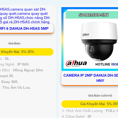
IFI 6 DAHUA DH-H5AS 5MP
Giá Bán:
á Khuyến Mại: 5%-35%
i :
3k .
ông Nghệ :
IP Wifi.
n Đêm :
Hồng Ngoại 20m
CAMERA IP 2MP DAHUA DH-S
mart IR.
HNY
a
Xoay 360.
 :
Thu Âm Và Loa.
Giá Bán: Liên hệ
Giá Khuyến Mại: 5%-3
🔆 Hình Ành Chất Lượng :
FULL H
✳️ Công Nghệ :
IP.