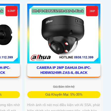
H-IPC-
CAMERA IP 2MP DAHUA DH-IPC-
ACK
HDBW3249R-ZAS-IL-BLACK
Giá Bán: liên hệ
5%
Giá Khuyến Mại: 5%-35%
ơng tiện nhờ
Hình ảnh rõ nét mọi điều kiện với AI SSA, phát
ảnh rõ nét
hiện chính xác người/phương tiện, cảnh báo