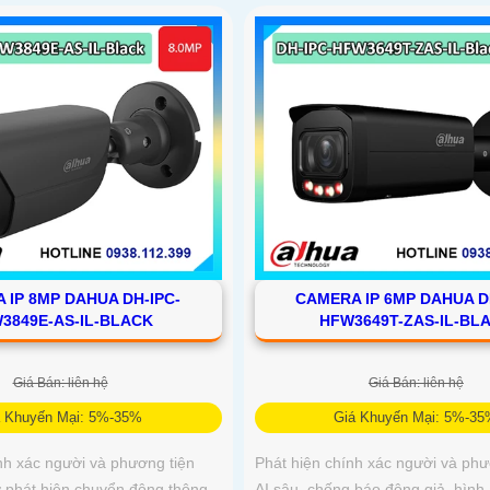
 IP 8MP DAHUA DH-IPC-
CAMERA IP 6MP DAHUA D
3849E-AS-IL-BLACK
HFW3649T-ZAS-IL-BL
Giá Bán: liên hệ
Giá Bán: liên hệ
á Khuyến Mại: 5%-35%
Giá Khuyến Mại: 5%-3
nh xác người và phương tiện
Phát hiện chính xác người và phư
ợ phát hiện chuyển động thông
AI sâu, chống báo động giả, hình 