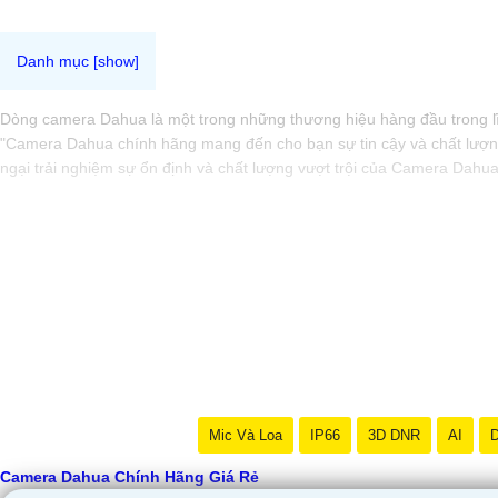
Dòng camera Dahua là một trong những thương hiệu hàng đầu trong lĩn
"Camera Dahua chính hãng mang đến cho bạn sự tin cậy và chất lượng
ngại trải nghiệm sự ổn định và chất lượng vượt trội của Camera Dahu
Mic Và Loa
IP66
3D DNR
AI
D
Camera Dahua Chính Hãng Giá Rẻ