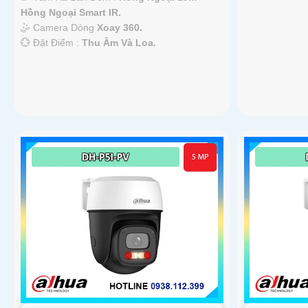
Hồng Ngoại Smart IR.
🤹 Camera Dòng
Xoay 360.
️💮 Đặt Điểm :
Thu Âm Và Loa.