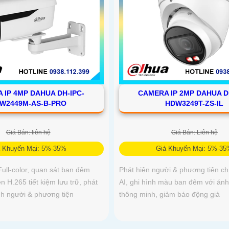
 IP 4MP DAHUA DH-IPC-
CAMERA IP 2MP DAHUA D
W2449M-AS-B-PRO
HDW3249T-ZS-IL
Giá Bán: liên hệ
Giá Bán: Liên hệ
á Khuyến Mại: 5%-35%
Giá Khuyến Mại: 5%-3
ll-color, quan sát ban đêm
Phát hiện người & phương tiện ch
 H.265 tiết kiệm lưu trữ, phát
AI, ghi hình màu ban đêm với án
nh người & phương tiện
thông minh, giảm báo động giả