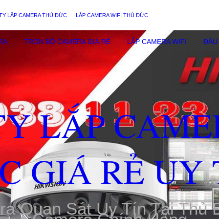
TY LẮP CAMERA THỦ ĐỨC
LẮP CAMERA WIFI THỦ ĐỨC
RA
TRỌN BỘ CAMERA GIÁ RẺ
LẮP CAMERA WIFI
ĐẦU 
TY LẮP CAME
C GIÁ RẺ UY 
ra Quan Sát Uy Tín Tại Thủ