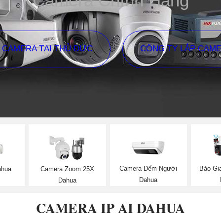
Camera Chính Hãng
P CAMERA TẠI THỦ ĐỨC
CÔNG TY LẮP CAM
Camera Đếm Người
Báo Gi
ahua
Camera Zoom 25X
Dahua
Dahua
CAMERA IP AI DAHUA