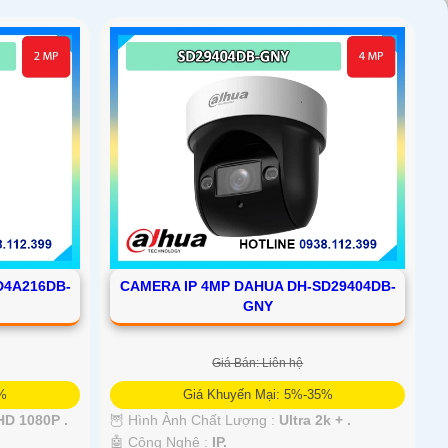
D4A216DB-
CAMERA IP 4MP DAHUA DH-SD29404DB-
GNY
Giá Bán: Liên hệ
5%
Giá Khuyến Mại: 5%-35%
D 1080P .
🦉 Hình Ành Chất Lượng :
Ultra 2k + .
🤖️ Công Nghệ :
IP.