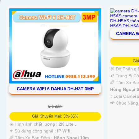
CAMERA W
Gi
💯 Độ Phân giả
🌠 Trang Bị C
'
🌈 Tầm Xa Ba
CAMERA WIFI 6 DAHUA DH-H3T 3MP
Hồng Ngoại S
↕️ Loại Camer
️📢 Chức Năng
Giá Bán:
Giá Khuyến Mại: 5%-35%
☀️ Hình ảnh chất lượng :
2K Lite .
⚜️ Sử dụng công nghệ :
IP Wifi.
🌈 Tầm Xa Ban Đêm :
Hồng Ngoại 10m