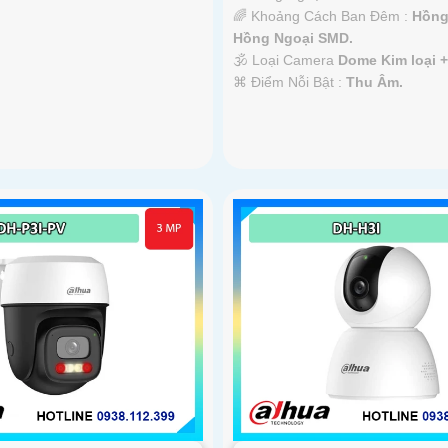
🌈 Khoảng Cách Ban Đêm :
Hồng
Hồng Ngoại SMD.
🕉️ Loại Camera
Dome Kim loại 
️⌘ Điểm Nỗi Bật :
Thu Âm.