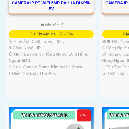
CAMERA IP PT WIFI 5MP DAHUA DH-P5I-
CAMERA IP 
PV
Giá Bán: liên hệ
Giá Khuyến Mại: 5%-35%
Gi
☀️ Hình Ành Chất Lượng :
3k .
👁️‍🗨 Độ sắc n
®️ Công Nghệ :
IP.
®️ Công Nghệ
🌔 Nhìn Ban Đêm :
Hồng Ngoại 10m Hồng
🌈 Khoảng Cá
Ngoại SMD.
Hồng Ngoại 
💦 Loại Camera
Dome Kim loại + Nhựa.
↕️ Cấu Tạo C
️ƒ Điểm Nỗi Bật :
Thu Âm.
️📡 Tích Hợp :