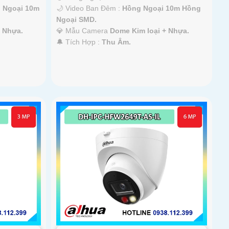
 Ngoại 10m
🌙 Video Ban Đêm :
Hồng Ngoại 10m Hồng
Ngoại SMD.
+ Nhựa.
💎 Mẫu Camera
Dome Kim loại + Nhựa.
️🔔 Tích Hợp :
Thu Âm.