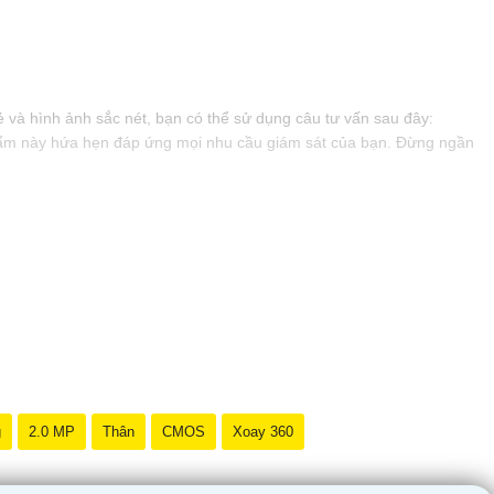
và hình ảnh sắc nét, bạn có thể sử dụng câu tư vấn sau đây:
 phẩm này hứa hẹn đáp ứng mọi nhu cầu giám sát của bạn. Đừng ngần
g
2.0 MP
Thân
CMOS
Xoay 360