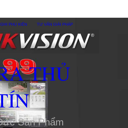
GHI PHỤ KIÊN
TƯ VẤN GIẢI PHÁP
RA THỦ
TÍN
 Đức Sản Phẩm