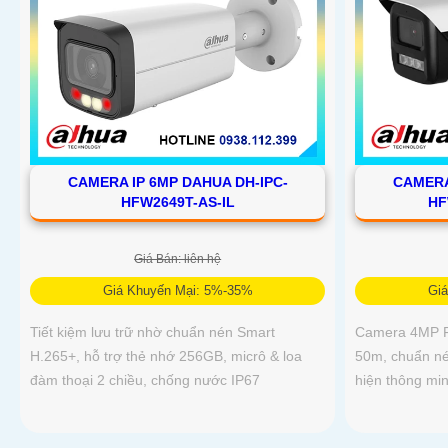
CAMERA IP 6MP DAHUA DH-IPC-
CAMERA
HFW2649T-AS-IL
HF
Giá Bán: liên hệ
Giá Khuyến Mại: 5%-35%
Gi
Tiết kiệm lưu trữ nhờ chuẩn nén Smart
Camera 4MP Fu
H.265+, hỗ trợ thẻ nhớ 256GB, micrô & loa
50m, chuẩn nén
đàm thoại 2 chiều, chống nước IP67
hiện thông mi