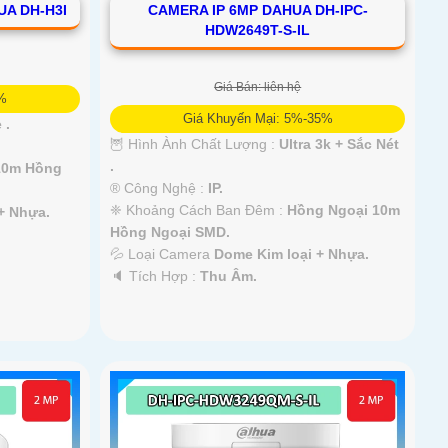
UA DH-H3I
CAMERA IP 6MP DAHUA DH-IPC-
HDW2649T-S-IL
Giá Bán: liên hệ
5%
Giá Khuyến Mại: 5%-35%
 .
🦉 Hình Ành Chất Lượng :
Ultra 3k + Sắc Nét
.
10m Hồng
®️ Công Nghệ :
IP.
❈ Khoảng Cách Ban Đêm :
Hồng Ngoại 10m
+ Nhựa.
Hồng Ngoại SMD.
💦 Loại Camera
Dome Kim loại + Nhựa.
️🔈 Tích Hợp :
Thu Âm.