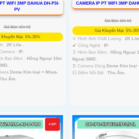
PT WIFI 3MP DAHUA DH-P3I-
CAMERA IP PT WIFI 3MP DAH
PV
Giá Bán: liên hệ
Giá Bán: liên hệ
Giá Khuyến Mại: 5%-3
á Khuyến Mại: 5%-35%
🔆 Hình Ành Chất Lượng :
2K Lite
ét :
2K Lite .
🌠 Công Nghệ :
IP.
 Camera :
IP.
🌛 Nhìn Ban Đêm :
Hồng Ngoại 
ch Ban Đêm :
Hồng Ngoại 10m
Ngoại SMD.
SMD.
♊ Camera Dòng
Dome Kim loại 
amera
Dome Kim loại + Nhựa.
️🆑 Điểm Nỗi Bật :
Thu Âm.
Thu Âm.