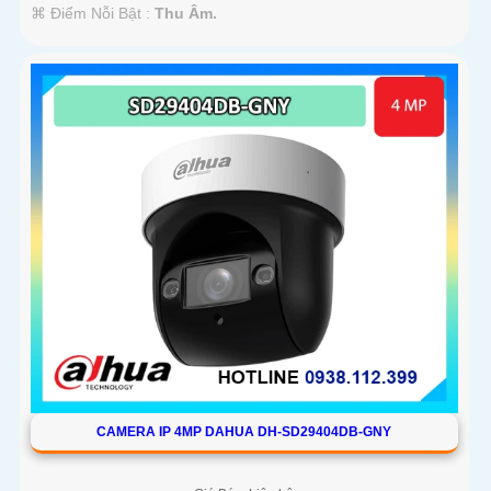
️⌘ Điểm Nỗi Bật :
Thu Âm.
CAMERA IP 4MP DAHUA DH-SD29404DB-GNY