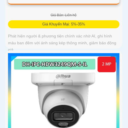
Giá Bán: Liên hệ
Giá Khuyến Mại: 5%-35%
Phát hiện người & phương tiện chính xác nhờ AI, ghi hình
màu ban đêm với ánh sáng kép thông minh, giảm báo động
giả