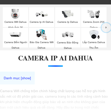
Camera Wifi Dahua
Camera Ip AI Dahua
Camera Ip Dahua
Camera Zoom 25X
Hình Ảnh 3K
Dahua
Camera Đếm Người
Báo Gia Camera Wifi
Lắp Camera Dahua
Camera Báo Động
Dahua
Dahua
Thu Âm
Dahua
CAMERA IP AI DAHUA
Camera Wifi chống trộm chính hãng chất lượng cao hỗ trợ ghi hình
sắc nét có độ phân giải cao, camera trang bị các tính năng cảnh báo
khi phát hiện chuyển động giúp bảo vệ an ninh cho không gian của
bạn một cách hiệu quả và dễ dàng. Hãy đầu tư trong một chiếc