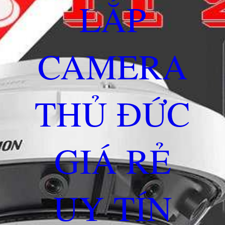
LẮP
CAMERA
THỦ ĐỨC
GIÁ RẺ
UY TÍN