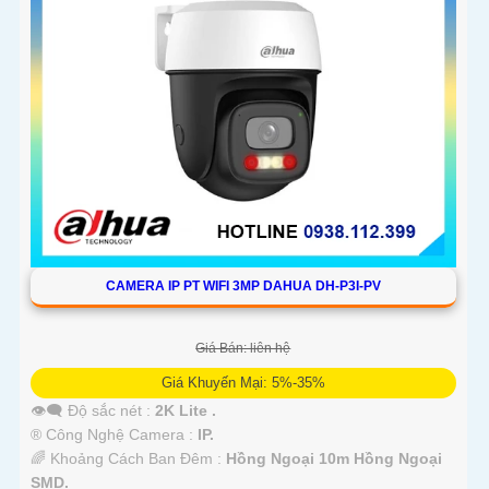
CAMERA IP PT WIFI 3MP DAHUA DH-P3I-PV
Giá Bán: liên hệ
Giá Khuyến Mại: 5%-35%
👁️‍🗨 Độ sắc nét :
2K Lite .
®️ Công Nghệ Camera :
IP.
🌈 Khoảng Cách Ban Đêm :
Hồng Ngoại 10m Hồng Ngoại
SMD.