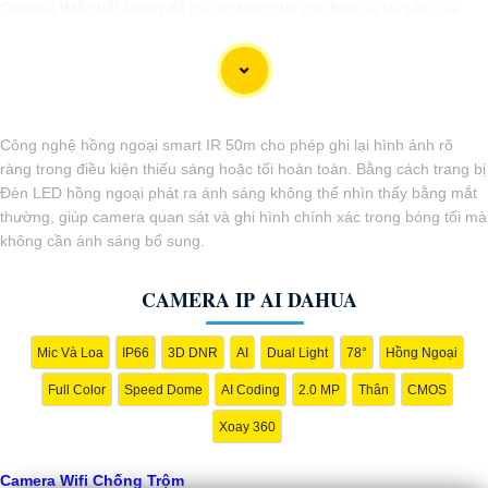
Camera Wifi chất lượng để giữ an toàn cho gia đình và tài sản của
bạn.
Công nghệ hồng ngoại smart IR 50m cho phép ghi lại hình ảnh rõ
ràng trong điều kiện thiếu sáng hoặc tối hoàn toàn. Bằng cách trang bị
Đèn LED hồng ngoại phát ra ánh sáng không thể nhìn thấy bằng mắt
thường, giúp camera quan sát và ghi hình chính xác trong bóng tối mà
không cần ánh sáng bổ sung.
CAMERA IP AI DAHUA
'
Mic Và Loa
IP66
3D DNR
AI
Dual Light
78°
Hồng Ngoại
Full Color
Speed Dome
AI Coding
2.0 MP
Thân
CMOS
Xoay 360
Camera Wifi Chống Trộm