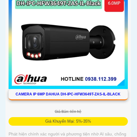
CAMERA IP 6MP DAHUA DH-IPC-HFW3649T-ZAS-IL-BLACK
Giá Bán: liên hệ
Giá Khuyến Mại: 5%-35%
Phát hiện chính xác người và phương tiện nhờ AI sâu, chống