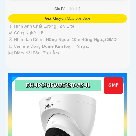
Giá Bán: liên hệ
Giá Khuyến Mại: 5%-35%
🔆 Hình Ành Chất Lượng :
2K Lite .
🌠 Công Nghệ :
IP.
🌛 Nhìn Ban Đêm :
Hồng Ngoại 10m Hồng Ngoại SMD.
♊ Camera Dòng
Dome Kim loại + Nhựa.
️🆑 Điểm Nỗi Bật :
Thu Âm.