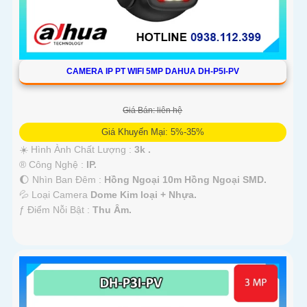
CAMERA IP PT WIFI 5MP DAHUA DH-P5I-PV
Giá Bán: liên hệ
Giá Khuyến Mại: 5%-35%
☀️ Hình Ành Chất Lượng :
3k .
®️ Công Nghệ :
IP.
🌔 Nhìn Ban Đêm :
Hồng Ngoại 10m Hồng Ngoại SMD.
💦 Loại Camera
Dome Kim loại + Nhựa.
️ƒ Điểm Nỗi Bật :
Thu Âm.