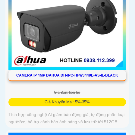
CAMERA IP 4MP DAHUA DH-IPC-HFW3449E-AS-IL-BLACK
Giá Bán: liên hệ
Giá Khuyến Mại: 5%-35%
Tích hợp công nghệ AI giảm báo động giả, tự động phân loại
người/xe, hỗ trợ cảnh báo ánh sáng và lưu trữ tới 512GB