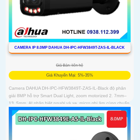
CAMERA IP 8.0MP DAHUA DH-IPC-HFW3849T-ZAS-IL-BLACK
Giá Bán: liên hệ
Giá Khuyến Mại: 5%-35%
Camera DAHUA DH-IPC-HFW3849T-ZAS-IL-Black độ phân
giải 8MP hỗ trợ Smart Dual Light, zoom motorized 2. 7mm–
13. 5mm, AI phân biệt người và xe, micro ghi âm cùng chuẩn
IP67 chống bụi nước