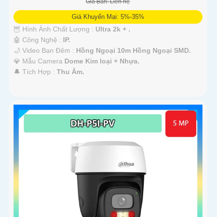
Giá Bán: Liên hệ
Giá Khuyến Mại: 5%-35%
🦉 Hình Ành Chất Lượng :
Ultra 2k + .
🤖️ Công Nghệ :
IP.
🌙 Video Ban Đêm :
Hồng Ngoại 10m Hồng Ngoại SMD.
💎 Mẫu Camera
Dome Kim loại + Nhựa.
️🔔 Tích Hợp :
Thu Âm.