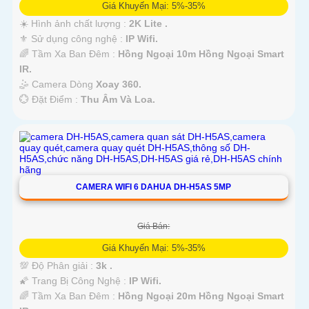
Giá Khuyến Mại: 5%-35%
☀️ Hình ảnh chất lượng :
2K Lite .
⚜️ Sử dụng công nghệ :
IP Wifi.
🌈 Tầm Xa Ban Đêm :
Hồng Ngoại 10m Hồng Ngoại Smart
IR.
🤹 Camera Dòng
Xoay 360.
️💮 Đặt Điểm :
Thu Âm Và Loa.
CAMERA WIFI 6 DAHUA DH-H5AS 5MP
Giá Bán:
Giá Khuyến Mại: 5%-35%
💯 Độ Phân giải :
3k .
🌠 Trang Bị Công Nghệ :
IP Wifi.
🌈 Tầm Xa Ban Đêm :
Hồng Ngoại 20m Hồng Ngoại Smart