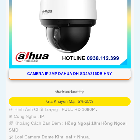
CAMERA IP 2MP DAHUA DH-SD4A216DB-HNY
Giá Bán: Liên hệ
Giá Khuyến Mại: 5%-35%
🔆 Hình Ành Chất Lượng :
FULL HD 1080P .
✳️ Công Nghệ :
IP.
🌈 Khoảng Cách Ban Đêm :
Hồng Ngoại 10m Hồng Ngoại
SMD.
🕉️ Loại Camera
Dome Kim loại + Nhựa.