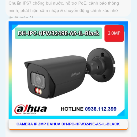
Chuẩn IP67 chống bụi nước, hỗ trợ PoE, cảnh báo thông
minh, phát hiện xâm nhập & chuyển động chính xác nhờ
thuật toán AI
CAMERA IP 2MP DAHUA DH-IPC-HFW3249E-AS-IL-BLACK