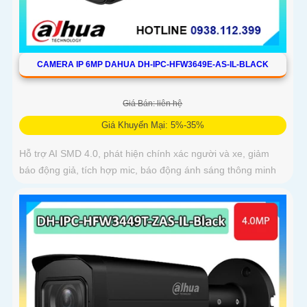
CAMERA IP 6MP DAHUA DH-IPC-HFW3649E-AS-IL-BLACK
Giá Bán: liên hệ
Giá Khuyến Mại: 5%-35%
Hỗ trợ AI SMD 4.0, phát hiện chính xác người và xe, giảm
báo động giả, tích hợp mic, báo động ánh sáng thông minh