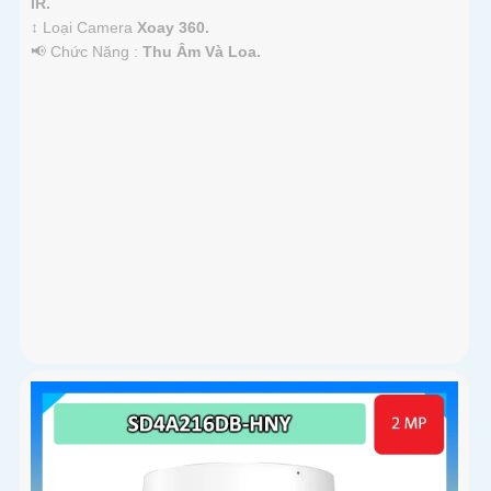
IR.
↕️ Loại Camera
Xoay 360.
️📢 Chức Năng :
Thu Âm Và Loa.