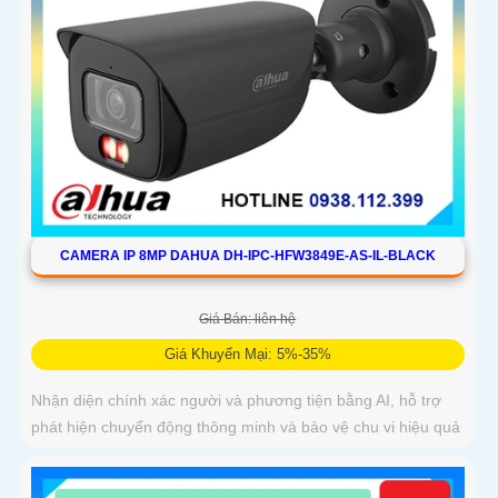
CAMERA IP 8MP DAHUA DH-IPC-HFW3849E-AS-IL-BLACK
Giá Bán: liên hệ
Giá Khuyến Mại: 5%-35%
Nhận diện chính xác người và phương tiện bằng AI, hỗ trợ
phát hiện chuyển động thông minh và bảo vệ chu vi hiệu quả