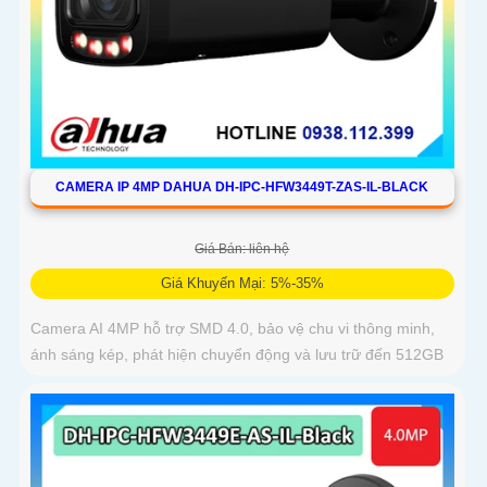
CAMERA IP 4MP DAHUA DH-IPC-HFW3449T-ZAS-IL-BLACK
Giá Bán: liên hệ
Giá Khuyến Mại: 5%-35%
Camera AI 4MP hỗ trợ SMD 4.0, bảo vệ chu vi thông minh,
ánh sáng kép, phát hiện chuyển động và lưu trữ đến 512GB