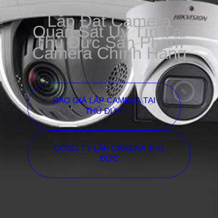
Lắp Đặt Camera
Quan Sát Uy Tín Tại
Thủ Đức Sản Phẩm
Camera Chính Hãng
BÁO GIÁ LẮP CAMERA TẠI
THỦ ĐỨC
CÔNG TY LẮP CAMERA THỦ
ĐỨC