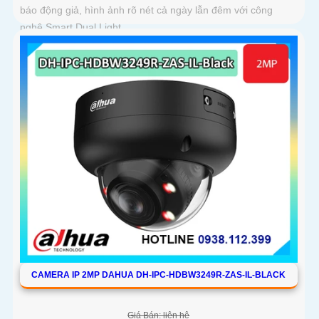
báo động giả, hình ảnh rõ nét cả ngày lẫn đêm với công
nghệ Smart Dual Light
CAMERA IP 2MP DAHUA DH-IPC-HDBW3249R-ZAS-IL-BLACK
Giá Bán: liên hệ