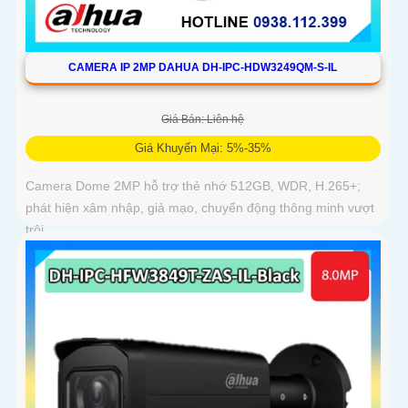
CAMERA IP 2MP DAHUA DH-IPC-HDW3249QM-S-IL
Giá Bán: Liên hệ
Giá Khuyến Mại: 5%-35%
Camera Dome 2MP hỗ trợ thẻ nhớ 512GB, WDR, H.265+;
phát hiện xâm nhập, giả mạo, chuyển động thông minh vượt
trội