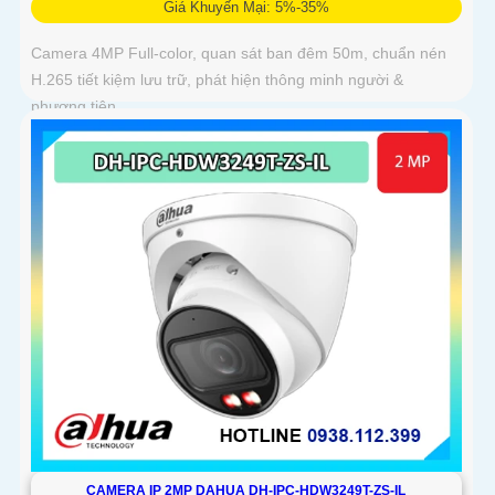
Giá Khuyến Mại: 5%-35%
Camera 4MP Full-color, quan sát ban đêm 50m, chuẩn nén
H.265 tiết kiệm lưu trữ, phát hiện thông minh người &
phương tiện
CAMERA IP 2MP DAHUA DH-IPC-HDW3249T-ZS-IL