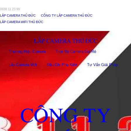
0938 11 23 99
LẮP CAMERA THỦ ĐỨC
CÔNG TY LẮP CAMERA THỦ ĐỨC
LẮP CAMERA WIFI THỦ ĐỨC
LẮP CAMERA THỦ ĐỨC
Thương Hiệu Camera
Trọn Bộ Camera Giá Rẻ
Lắp Camera Wifi
Đầu Ghi Phụ Kiên
Tư Vấn Giải Pháp
CÔNG TY