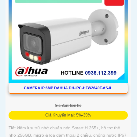
CAMERA IP 6MP DAHUA DH-IPC-HFW2649T-AS-IL
Giá Bán: liên hệ
Giá Khuyến Mại: 5%-35%
Tiết kiệm lưu trữ nhờ chuẩn nén Smart H.265+, hỗ trợ thẻ
nhớ 256GB, micrô & loa đàm thoại 2 chiều, chống nước IP67