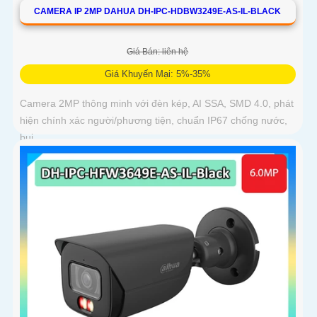
CAMERA IP 2MP DAHUA DH-IPC-HDBW3249E-AS-IL-BLACK
Giá Bán: liên hệ
Giá Khuyến Mại: 5%-35%
Camera 2MP thông minh với đèn kép, AI SSA, SMD 4.0, phát
hiện chính xác người/phương tiện, chuẩn IP67 chống nước,
bụi