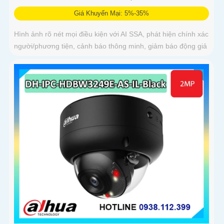
Giá Khuyến Mại: 5%-35%
Hình ảnh rõ nét mọi điều kiện với AI SSA, phát hiện chính xác
người/phương tiện, cảnh báo thông minh, giảm báo động giả