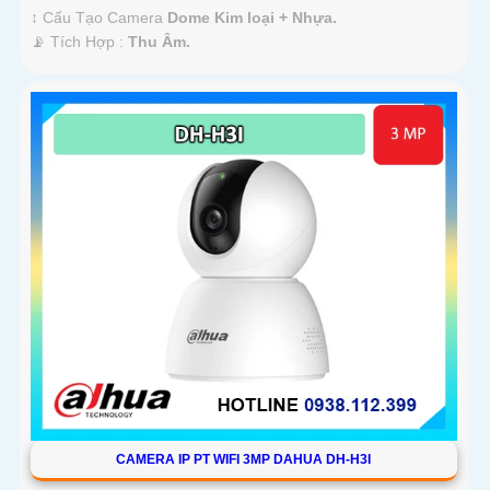
↕️ Cấu Tạo Camera
Dome Kim loại + Nhựa.
️📡 Tích Hợp :
Thu Âm.
CAMERA IP PT WIFI 3MP DAHUA DH-H3I