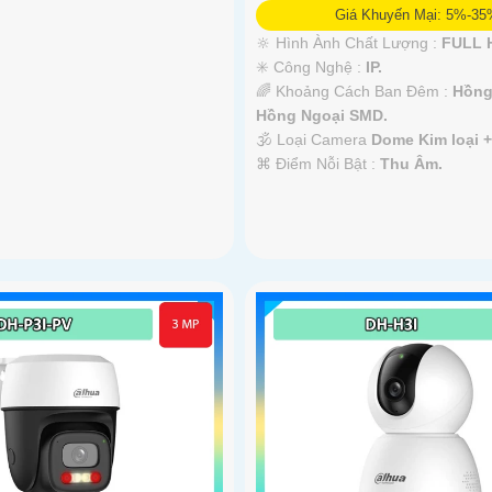
Giá Khuyến Mại: 5%-3
🔆 Hình Ành Chất Lượng :
FULL H
✳️ Công Nghệ :
IP.
🌈 Khoảng Cách Ban Đêm :
Hồng
Hồng Ngoại SMD.
🕉️ Loại Camera
Dome Kim loại 
️⌘ Điểm Nỗi Bật :
Thu Âm.