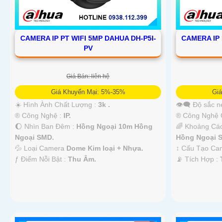
CAMERA IP PT WIFI 5MP DAHUA DH-P5I-
CAMERA IP 
PV
Giá Bán: liên hệ
Giá Khuyến Mại: 5%-35%
Gi
☀️ Hình Ành Chất Lượng :
3k .
👁️‍🗨 Độ sắc n
®️ Công Nghệ :
IP.
®️ Công Nghệ
🌔 Nhìn Ban Đêm :
Hồng Ngoại 10m Hồng
🌈 Khoảng Cá
Ngoại SMD.
Hồng Ngoại 
💦 Loại Camera
Dome Kim loại + Nhựa.
↕️ Cấu Tạo C
️ƒ Điểm Nỗi Bật :
Thu Âm.
️📡 Tích Hợp :