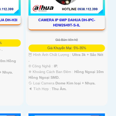
UA DH-H3I
CAMERA IP 6MP DAHUA DH-IPC-
HDW2649T-S-IL
Giá Bán: liên hệ
5%
Giá Khuyến Mại: 5%-35%
 .
🦉 Hình Ành Chất Lượng :
Ultra 3k + Sắc Nét
.
10m Hồng
®️ Công Nghệ :
IP.
❈ Khoảng Cách Ban Đêm :
Hồng Ngoại 10m
+ Nhựa.
Hồng Ngoại SMD.
💦 Loại Camera
Dome Kim loại + Nhựa.
️🔈 Tích Hợp :
Thu Âm.