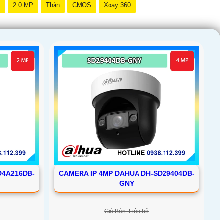
g
2.0 MP
Thân
CMOS
Xoay 360
D4A216DB-
CAMERA IP 4MP DAHUA DH-SD29404DB-
GNY
Giá Bán: Liên hệ