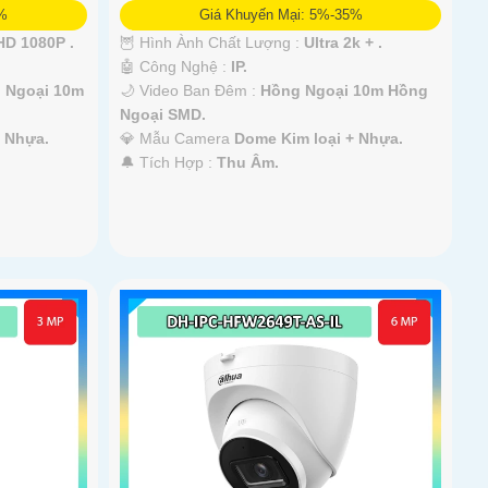
5%
Giá Khuyến Mại: 5%-35%
D 1080P .
🦉 Hình Ành Chất Lượng :
Ultra 2k + .
🤖️ Công Nghệ :
IP.
 Ngoại 10m
🌙 Video Ban Đêm :
Hồng Ngoại 10m Hồng
Ngoại SMD.
+ Nhựa.
💎 Mẫu Camera
Dome Kim loại + Nhựa.
️🔔 Tích Hợp :
Thu Âm.