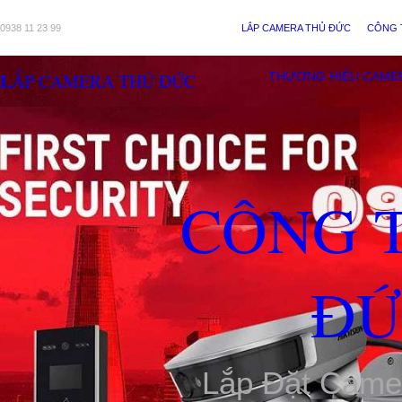
0938 11 23 99
LẮP CAMERA THỦ ĐỨC
CÔNG 
LẮP CAMERA THỦ ĐỨC
THƯƠNG HIỆU CAME
CÔNG 
ĐỨ
Lắp Đặt Came