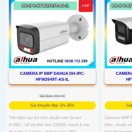
CAMERA IP 6MP DAHUA DH-IPC-
CAMERA
HFW2649T-AS-IL
HF
Giá Bán: liên hệ
Giá Khuyến Mại: 5%-35%
Gi
Tiết kiệm lưu trữ nhờ chuẩn nén Smart
Camera 4MP Fu
H.265+, hỗ trợ thẻ nhớ 256GB, micrô & loa
50m, chuẩn nén
đàm thoại 2 chiều, chống nước IP67
hiện thông mi