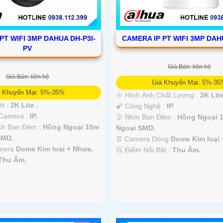
PT WIFI 3MP DAHUA DH-P3I-
CAMERA IP PT WIFI 3MP DAH
PV
Giá Bán: liên hệ
Giá Bán: liên hệ
Giá Khuyến Mại: 5%-3
á Khuyến Mại: 5%-35%
🔆 Hình Ành Chất Lượng :
2K Lite
ét :
2K Lite .
🌠 Công Nghệ :
IP.
 Camera :
IP.
🌛 Nhìn Ban Đêm :
Hồng Ngoại 
ch Ban Đêm :
Hồng Ngoại 10m
Ngoại SMD.
SMD.
♊ Camera Dòng
Dome Kim loại 
amera
Dome Kim loại + Nhựa.
️🆑 Điểm Nỗi Bật :
Thu Âm.
Thu Âm.