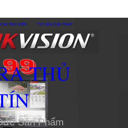
GHI PHỤ KIÊN
TƯ VẤN GIẢI PHÁP
RA THỦ
TÍN
 Đức Sản Phẩm