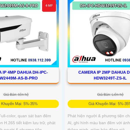
 IP 4MP DAHUA DH-IPC-
CAMERA IP 2MP DAHUA D
W2449M-AS-B-PRO
HDW3249T-ZS-IL
Giá Bán: liên hệ
Giá Bán: Liên hệ
á Khuyến Mại: 5%-35%
Giá Khuyến Mại: 5%-3
ll-color, quan sát ban đêm
Phát hiện người & phương tiện ch
 H.265 tiết kiệm lưu trữ, phát
AI, ghi hình màu ban đêm với án
nh người & phương tiện
thông minh, giảm báo động giả