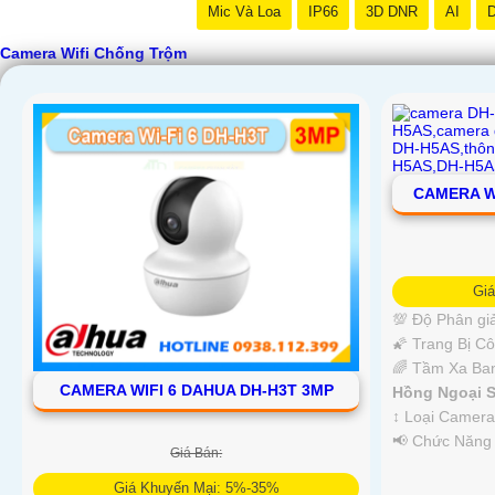
Mic Và Loa
IP66
3D DNR
AI
D
Camera Wifi Chống Trộm
CAMERA W
Gi
💯 Độ Phân giả
🌠 Trang Bị C
🌈 Tầm Xa Ba
CAMERA WIFI 6 DAHUA DH-H3T 3MP
Hồng Ngoại S
↕️ Loại Camer
️📢 Chức Năng
Giá Bán:
Giá Khuyến Mại: 5%-35%