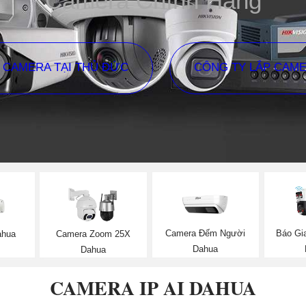
Camera Chính Hãng
P CAMERA TẠI THỦ ĐỨC
CÔNG TY LẮP CAM
Camera Đếm Người
Báo Gi
ahua
Camera Zoom 25X
Dahua
Dahua
CAMERA IP AI DAHUA