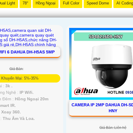
ual Light
78°
Hồng Ngoại
Full Color
Speed Dome
AI Codin
IFI 6 DAHUA DH-H5AS 5MP
Giá Bán:
á Khuyến Mại: 5%-35%
i :
3k .
ông Nghệ :
IP Wifi.
n Đêm :
Hồng Ngoại 20m
CAMERA IP 2MP DAHUA DH-S
mart IR.
HNY
a
Xoay 360.
 :
Thu Âm Và Loa.
Giá Bán: Liên hệ