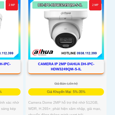
H-IPC-
CAMERA IP 2MP DAHUA DH-IPC-
HDW3249QM-S-IL
Giá Bán: Liên hệ
5%
Giá Khuyến Mại: 5%-35%
ính xác nhờ
Camera Dome 2MP hỗ trợ thẻ nhớ 512GB,
h sáng kép
WDR, H.265+; phát hiện xâm nhập, giả mạo,
chuyển động thông minh vượt trội