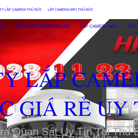
TY LẮP CAMERA THỦ ĐỨC
LẮP CAMERA WIFI THỦ ĐỨC
RA
TRỌN BỘ CAMERA GIÁ RẺ
LẮP CAMERA WIFI
ĐẦU 
TY LẮP CAME
C GIÁ RẺ UY 
ra Quan Sát Uy Tín Tại Thủ