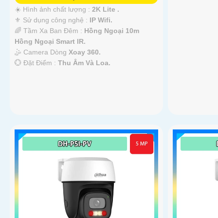
☀️ Hình ảnh chất lượng :
2K Lite .
⚜️ Sử dụng công nghệ :
IP Wifi.
🌈 Tầm Xa Ban Đêm :
Hồng Ngoại 10m
Hồng Ngoại Smart IR.
🤹 Camera Dòng
Xoay 360.
️💮 Đặt Điểm :
Thu Âm Và Loa.