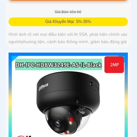
Giá Bán: liên hệ
Giá Khuyến Mại: 5%-35%
Hình ảnh rõ nét mọi điều kiện với AI SSA, phát hiện chính xác
người/phương tiện, cảnh báo thông minh, giảm báo động giả