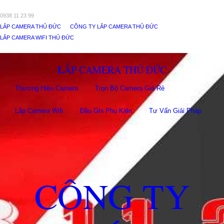
0938 11 23 99
LẮP CAMERA THỦ ĐỨC
CÔNG TY LẮP CAMERA THỦ ĐỨC
LẮP CAMERA WIFI THỦ ĐỨC
LẮP CAMERA THỦ ĐỨC
Thương Hiệu Camera
Trọn Bộ Camera Giá Rẻ
Lắp Camera Wifi
Đầu Ghi Phụ Kiên
Tư Vấn Giải Pháp
CÔNG TY