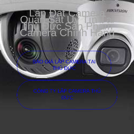
Lắp Đặt Camera
Quan Sát Uy Tín Tại
Thủ Đức Sản Phẩm
Camera Chính Hãng
BÁO GIÁ LẮP CAMERA TẠI
THỦ ĐỨC
CÔNG TY LẮP CAMERA THỦ
ĐỨC