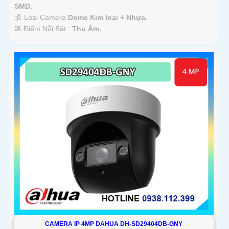
SMD.
🕉️ Loại Camera
Dome Kim loại + Nhựa.
️⌘ Điểm Nỗi Bật :
Thu Âm.
CAMERA IP 4MP DAHUA DH-SD29404DB-GNY