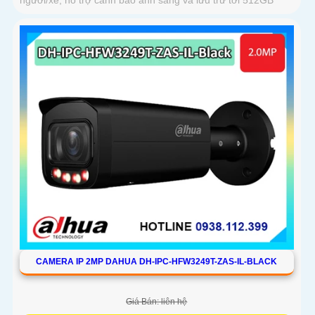
CAMERA IP 2MP DAHUA DH-IPC-HFW3249T-ZAS-IL-BLACK
Giá Bán: liên hệ