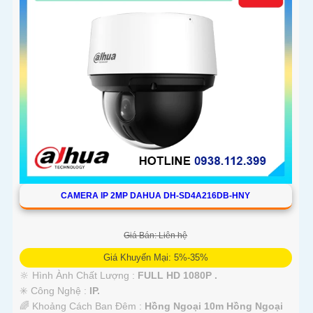
CAMERA IP 2MP DAHUA DH-SD4A216DB-HNY
Giá Bán: Liên hệ
Giá Khuyến Mại: 5%-35%
🔆 Hình Ành Chất Lượng :
FULL HD 1080P .
✳️ Công Nghệ :
IP.
🌈 Khoảng Cách Ban Đêm :
Hồng Ngoại 10m Hồng Ngoại