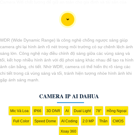
Camera Wifi chất lượng để giữ an toàn cho gia đình và tài sản của
bạn.
WDR (Wide Dynamic Range) là công nghệ chống ngược sáng giúp
camera ghi lại hình ảnh rõ nét trong môi trường có sự chênh lệch ánh
sáng lớn. Công nghệ này điều chỉnh độ sáng giữa các vùng sáng và
tối, kết hợp nhiều hình ảnh với độ phơi sáng khác nhau để tạo ra hình
ảnh cân bằng, chi tiết. Nhờ WDR, camera có thể hiển thị rõ ràng các
chi tiết trong cả vùng sáng và tối, tránh hiện tượng nhòe hình ảnh khi
gặp ánh sáng mạnh.
'
CAMERA IP AI DAHUA
Mic Và Loa
IP66
3D DNR
AI
Dual Light
78°
Hồng Ngoại
Full Color
Speed Dome
AI Coding
2.0 MP
Thân
CMOS
Xoay 360