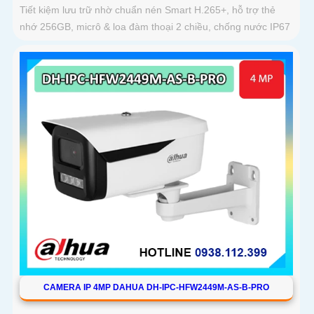
Tiết kiệm lưu trữ nhờ chuẩn nén Smart H.265+, hỗ trợ thẻ
nhớ 256GB, micrô & loa đàm thoại 2 chiều, chống nước IP67
CAMERA IP 4MP DAHUA DH-IPC-HFW2449M-AS-B-PRO