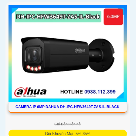
CAMERA IP 6MP DAHUA DH-IPC-HFW3649T-ZAS-IL-BLACK
Giá Bán: liên hệ
Giá Khuyến Mại: 5%-35%