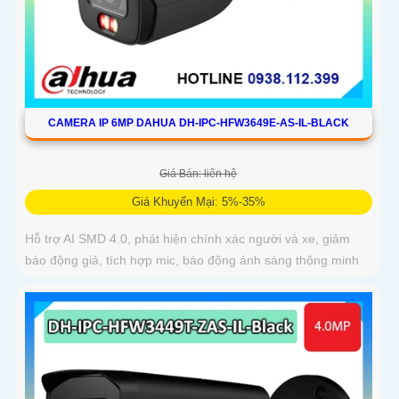
CAMERA IP 6MP DAHUA DH-IPC-HFW3649E-AS-IL-BLACK
Giá Bán: liên hệ
Giá Khuyến Mại: 5%-35%
Hỗ trợ AI SMD 4.0, phát hiện chính xác người và xe, giảm
báo động giả, tích hợp mic, báo động ánh sáng thông minh