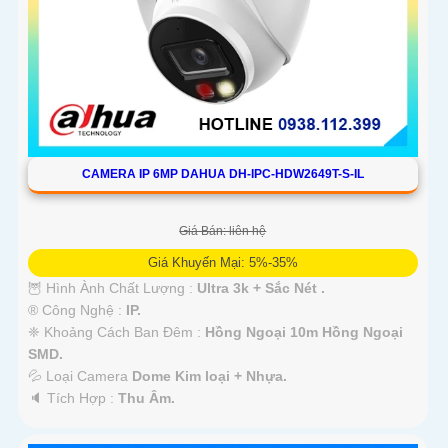
CAMERA IP 6MP DAHUA DH-IPC-HDW2649T-S-IL
Giá Bán: liên hệ
Giá Khuyến Mại: 5%-35%
🦉 Hình Ành Chất Lượng :
Ultra 3k + Sắc Nét .
®️ Công Nghệ :
IP.
❈ Khoảng Cách Ban Đêm :
Hồng Ngoại 10m Hồng Ngoại
SMD.
💦 Loại Camera
Dome Kim loại + Nhựa.
️🔈 Tích Hợp :
Thu Âm.