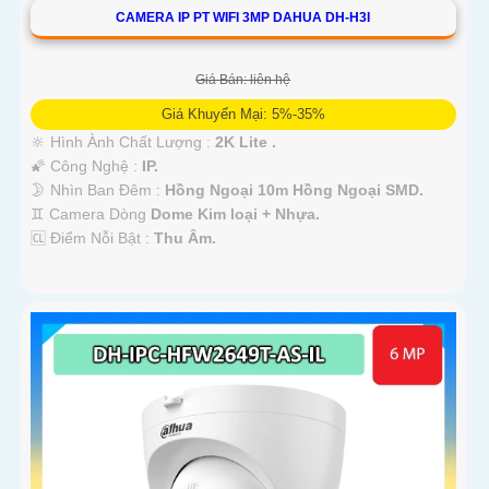
CAMERA IP PT WIFI 3MP DAHUA DH-H3I
Giá Bán: liên hệ
Giá Khuyến Mại: 5%-35%
🔆 Hình Ành Chất Lượng :
2K Lite .
🌠 Công Nghệ :
IP.
🌛 Nhìn Ban Đêm :
Hồng Ngoại 10m Hồng Ngoại SMD.
♊ Camera Dòng
Dome Kim loại + Nhựa.
️🆑 Điểm Nỗi Bật :
Thu Âm.