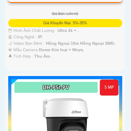
Giá Bán: Liên hệ
Giá Khuyến Mại: 5%-35%
🦉 Hình Ành Chất Lượng :
Ultra 2k + .
🤖️ Công Nghệ :
IP.
🌙 Video Ban Đêm :
Hồng Ngoại 10m Hồng Ngoại SMD.
💎 Mẫu Camera
Dome Kim loại + Nhựa.
️🔔 Tích Hợp :
Thu Âm.