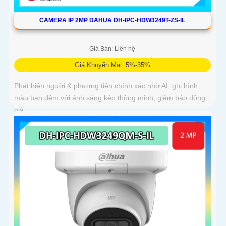
CAMERA IP 2MP DAHUA DH-IPC-HDW3249T-ZS-IL
Giá Bán: Liên hệ
Giá Khuyến Mại: 5%-35%
Phát hiện người & phương tiện chính xác nhờ AI, ghi hình
màu ban đêm với ánh sáng kép thông minh, giảm báo động
giả