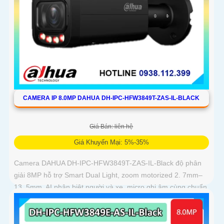
CAMERA IP 8.0MP DAHUA DH-IPC-HFW3849T-ZAS-IL-BLACK
Giá Bán: liên hệ
Giá Khuyến Mại: 5%-35%
Camera DAHUA DH-IPC-HFW3849T-ZAS-IL-Black độ phân
giải 8MP hỗ trợ Smart Dual Light, zoom motorized 2. 7mm–
13. 5mm, AI phân biệt người và xe, micro ghi âm cùng chuẩn
IP67 chống bụi nước