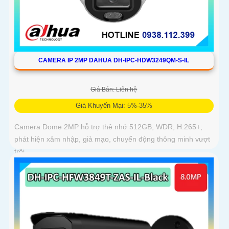
CAMERA IP 2MP DAHUA DH-IPC-HDW3249QM-S-IL
Giá Bán: Liên hệ
Giá Khuyến Mại: 5%-35%
Camera Dome 2MP hỗ trợ thẻ nhớ 512GB, WDR, H.265+;
phát hiện xâm nhập, giả mạo, chuyển động thông minh vượt
trội