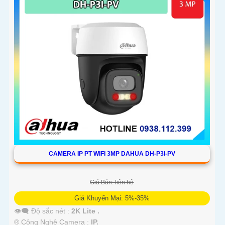
CAMERA IP PT WIFI 3MP DAHUA DH-P3I-PV
Giá Bán: liên hệ
Giá Khuyến Mại: 5%-35%
👁️‍🗨 Độ sắc nét :
2K Lite .
®️ Công Nghệ Camera :
IP.