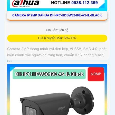
CAMERA IP 2MP DAHUA DH-IPC-HDBW3249E-AS-IL-BLACK
Giá Bán: liên hệ
Giá Khuyến Mại: 5%-35%
Camera 2MP thông minh với đèn kép, AI SSA, SMD 4.0, phát
hiện chính xác người/phương tiện, chuẩn IP67 chống nước,
bụi