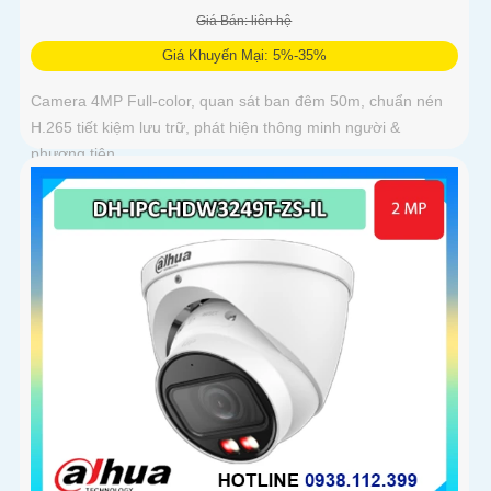
Giá Bán: liên hệ
Giá Khuyến Mại: 5%-35%
Camera 4MP Full-color, quan sát ban đêm 50m, chuẩn nén
H.265 tiết kiệm lưu trữ, phát hiện thông minh người &
phương tiện