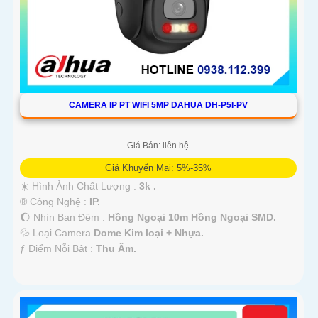
CAMERA IP PT WIFI 5MP DAHUA DH-P5I-PV
Giá Bán: liên hệ
Giá Khuyến Mại: 5%-35%
☀️ Hình Ành Chất Lượng :
3k .
®️ Công Nghệ :
IP.
🌔 Nhìn Ban Đêm :
Hồng Ngoại 10m Hồng Ngoại SMD.
💦 Loại Camera
Dome Kim loại + Nhựa.
️ƒ Điểm Nỗi Bật :
Thu Âm.