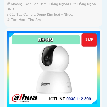
🌈 Khoảng Cách Ban Đêm :
Hồng Ngoại 10m Hồng Ngoại
SMD.
↕️ Cấu Tạo Camera
Dome Kim loại + Nhựa.
️📡 Tích Hợp :
Thu Âm.