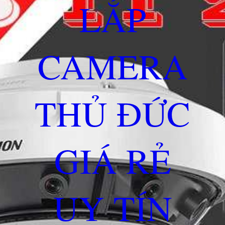
LẮP
CAMERA
THỦ ĐỨC
GIÁ RẺ
UY TÍN