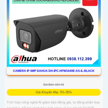
CAMERA IP 4MP DAHUA DH-IPC-HFW3449E-AS-IL-BLACK
Giá Bán: liên hệ
Giá Khuyến Mại: 5%-35%
Tích hợp công nghệ AI giảm báo động giả, tự động phân loại
người/xe, hỗ trợ cảnh báo ánh sáng và lưu trữ tới 512GB