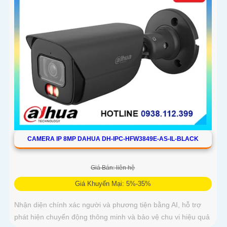
CAMERA IP 8MP DAHUA DH-IPC-HFW3849E-AS-IL-BLACK
Giá Bán: liên hệ
Giá Khuyến Mại: 5%-35%
Nhận diện chính xác người và phương tiện bằng AI, hỗ trợ
phát hiện chuyển động thông minh và bảo vệ chu vi hiệu quả