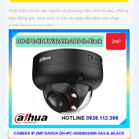
Phát hiện chính xác người và phương tiện nhờ AI sâu, chống
báo động giả, hình ảnh rõ nét cả ngày lẫn đêm với công
nghệ Smart Dual Light
CAMERA IP 2MP DAHUA DH-IPC-HDBW3249R-ZAS-IL-BLACK