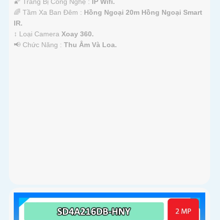
🌠 Trang Bị Công Nghệ :
IP Wifi.
🌈 Tầm Xa Ban Đêm :
Hồng Ngoại 20m Hồng Ngoại Smart
IR.
↕️ Loại Camera
Xoay 360.
️📢 Chức Năng :
Thu Âm Và Loa.