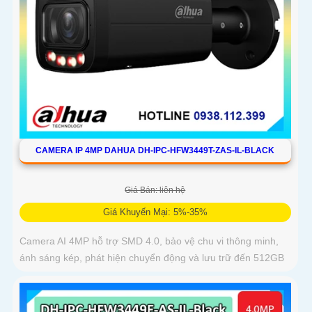
CAMERA IP 4MP DAHUA DH-IPC-HFW3449T-ZAS-IL-BLACK
Giá Bán: liên hệ
Giá Khuyến Mại: 5%-35%
Camera AI 4MP hỗ trợ SMD 4.0, bảo vệ chu vi thông minh,
ánh sáng kép, phát hiện chuyển động và lưu trữ đến 512GB