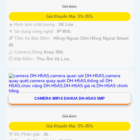
Giá Bán:
Giá Khuyến Mại: 5%-35%
☀️ Hình ảnh chất lượng :
2K Lite .
⚜️ Sử dụng công nghệ :
IP Wifi.
🌈 Tầm Xa Ban Đêm :
Hồng Ngoại 10m Hồng Ngoại Smart
IR.
🤹 Camera Dòng
Xoay 360.
️💮 Đặt Điểm :
Thu Âm Và Loa.
CAMERA WIFI 6 DAHUA DH-H5AS 5MP
Giá Bán:
Giá Khuyến Mại: 5%-35%
💯 Độ Phân giải :
3k .