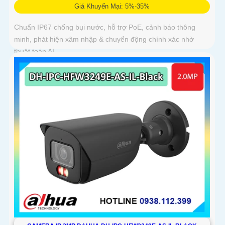
Giá Khuyến Mại: 5%-35%
Chuẩn IP67 chống bụi nước, hỗ trợ PoE, cảnh báo thông
minh, phát hiện xâm nhập & chuyển động chính xác nhờ
thuật toán AI