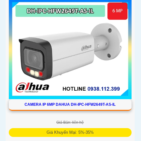
CAMERA IP 6MP DAHUA DH-IPC-HFW2649T-AS-IL
Giá Bán: liên hệ
Giá Khuyến Mại: 5%-35%