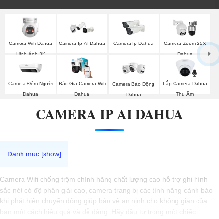
Camera Wifi Dahua
Camera Ip AI Dahua
Camera Ip Dahua
Camera Zoom 25X
Hình Ảnh 3K
Dahua
Camera Đếm Người
Báo Gia Camera Wifi
Lắp Camera Dahua
Camera Báo Động
Dahua
Dahua
Thu Âm
Dahua
CAMERA IP AI DAHUA
Camera Wifi chống trộm chính hãng chất lượng cao hỗ trợ ghi hình
sắc nét có độ phân giải cao, camera trang bị các tính năng cảnh báo
khi phát hiện chuyển động giúp bảo vệ an ninh cho không gian của
bạn một cách hiệu quả và dễ dàng. Hãy đầu tư trong một chiếc