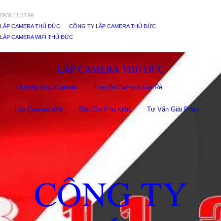
0938 11 23 99
LẮP CAMERA THỦ ĐỨC
CÔNG TY LẮP CAMERA THỦ ĐỨC
LẮP CAMERA WIFI THỦ ĐỨC
LẮP CAMERA THỦ ĐỨC
Thương Hiệu Camera
Trọn Bộ Camera Giá Rẻ
Lắp Camera Wifi
Đầu Ghi Phụ Kiên
Tư Vấn Giải Pháp
CÔNG TY