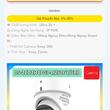
Giá Bán:
Giá Khuyến Mại: 5%-35%
👁 Chất lượng hình :
Ultra 2k + .
👍 Công Nghệ Sử Dụng :
IP POE.
✪ Video Ban Đêm :
Hồng Ngoại 50m Hồng Ngoại Smart
IR.
↕️ Thiết Kế Camera
Xoay 360.
️➲ Tích Hợp :
Xoay Zoom.