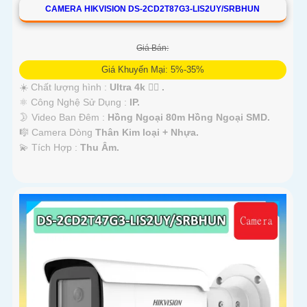
CAMERA HIKVISION DS-2CD2T87G3-LIS2UY/SRBHUN
Giá Bán:
Giá Khuyến Mại: 5%-35%
☀️ Chất lượng hình :
Ultra 4k 👍🏾 .
⚛️ Công Nghệ Sử Dụng :
IP.
🌛 Video Ban Đêm :
Hồng Ngoại 80m Hồng Ngoại SMD.
🎼️ Camera Dòng
Thân Kim loại + Nhựa.
️💫 Tích Hợp :
Thu Âm.