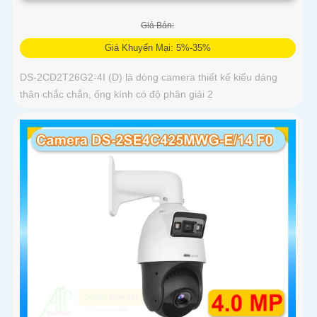
Giá Bán:
Giá Khuyến Mại: 5%-35%
DS-2CD2T26G2-4I (D) là dòng camera thiết kế kiểu dáng
thân chắc chắn, ống kính có độ phân giải 2