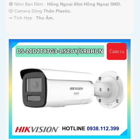
🔴 Nhìn Ban Đêm :
Hồng Ngoại 60m Hồng Ngoại SMD.
🎲 Camera Dòng
Thân Plastic.
️⇝ Tích Hợp :
Thu Âm.