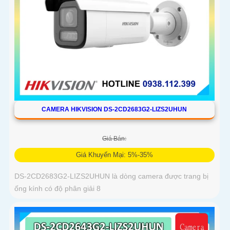
CAMERA HIKVISION DS-2CD2683G2-LIZS2UHUN
Giá Bán:
Giá Khuyến Mại: 5%-35%
DS-2CD2683G2-LIZS2UHUN là dòng camera được trang bị
ống kính có độ phân giải 8