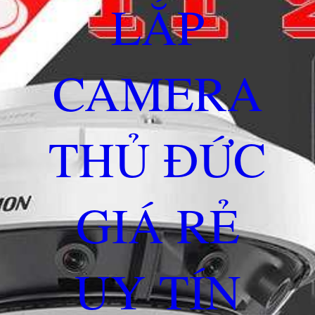
LẮP
CAMERA
THỦ ĐỨC
GIÁ RẺ
UY TÍN