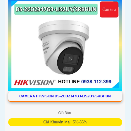
CAMERA HIKVISION DS-2CD2347G3-LIS2UY/SRBHUN
Giá Bán:
Giá Khuyến Mại: 5%-35%