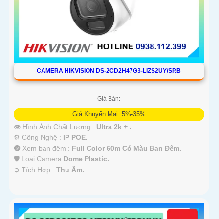
CAMERA HIKVISION DS-2CD2H47G3-LIZS2UY/SRB
Giá Bán:
Giá Khuyến Mại: 5%-35%
👁 Hình Ành Chất Lượng :
Ultra 2k + .
⚙ Công Nghệ :
IP POE.
🌚 Xem ban đêm :
Full Color 60m Có Màu Ban Ðêm.
🛡 Loại Camera
Dome Plastic.
️➲ Tích Hợp :
Thu Âm.