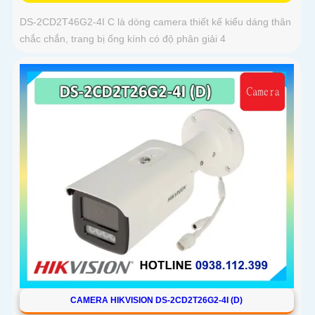
DS-2CD2T46G2-4I C là dòng camera thiết kế kiểu dáng thân
chắc chắn, trang bị ống kính có độ phân giải 4
CAMERA HIKVISION DS-2CD2T26G2-4I (D)