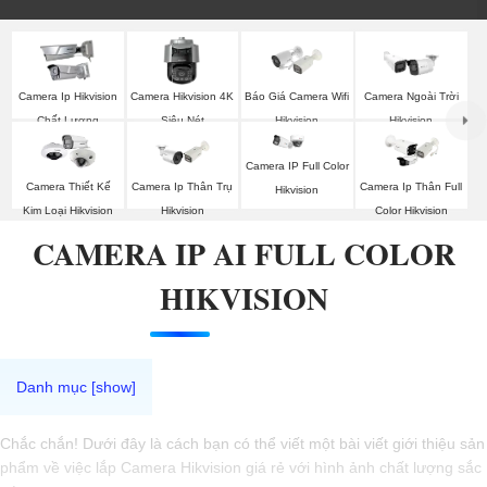
Báo Giá Camera Wifi
Camera Ip Hikvision
Camera Hikvision 4K
Camera Ngoài Trời
Hikvision
Chất Lượng
Siêu Nét
Hikvision
Camera IP Full Color
Camera Thiết Kế
Camera Ip Thân Trụ
Camera Ip Thân Full
Hikvision
Kim Loại Hikvision
Hikvision
Color Hikvision
CAMERA IP AI FULL COLOR
HIKVISION
Chắc chắn! Dưới đây là cách bạn có thể viết một bài viết giới thiệu sản
phẩm về việc lắp Camera Hikvision giá rẻ với hình ảnh chất lượng sắc