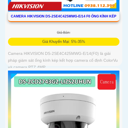
CAMERA HIKVISION DS-2SE4C425MWG-E/14 F0 ỐNG KÍNH KÉP
Giá Bán:
Giá Khuyến Mại: 5%-35%
Camera HIKVISION DS-2SE4C425MWG-E/14(F0) là giải
pháp giám sát ống kính kép kết hợp camera cố định ColorVu
và camera PTZ 4MP