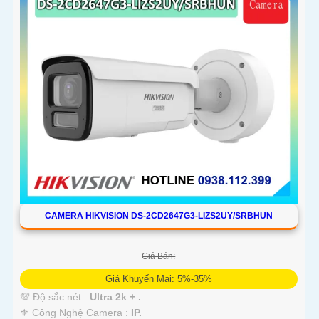
CAMERA HIKVISION DS-2CD2647G3-LIZS2UY/SRBHUN
Giá Bán:
Giá Khuyến Mại: 5%-35%
💯 Độ sắc nét :
Ultra 2k + .
⚜️ Công Nghệ Camera :
IP.