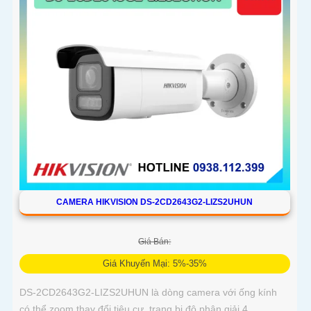
CAMERA HIKVISION DS-2CD2643G2-LIZS2UHUN
Giá Bán:
Giá Khuyến Mại: 5%-35%
DS-2CD2643G2-LIZS2UHUN là dòng camera với ống kính
có thể zoom thay đổi tiêu cự, trang bị độ phân giải 4