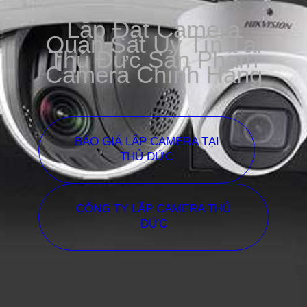
Lắp Đặt Camera
Quan Sát Uy Tín Tại
Thủ Đức Sản Phẩm
Camera Chính Hãng
BÁO GIÁ LẮP CAMERA TẠI
THỦ ĐỨC
CÔNG TY LẮP CAMERA THỦ
ĐỨC