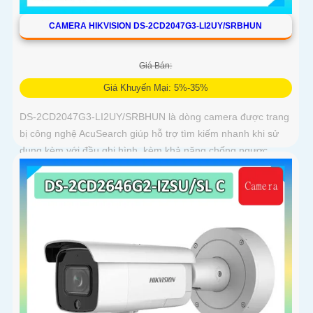
CAMERA HIKVISION DS-2CD2047G3-LI2UY/SRBHUN
Giá Bán:
Giá Khuyến Mại: 5%-35%
DS-2CD2047G3-LI2UY/SRBHUN là dòng camera được trang
bị công nghệ AcuSearch giúp hỗ trợ tìm kiếm nhanh khi sử
dụng kèm với đầu ghi hình, kèm khả năng chống ngược
sáng WDR 130dB, trang bị micro kép và loa hỗ trợ đàm thoại
2 chiều, ống kính 4