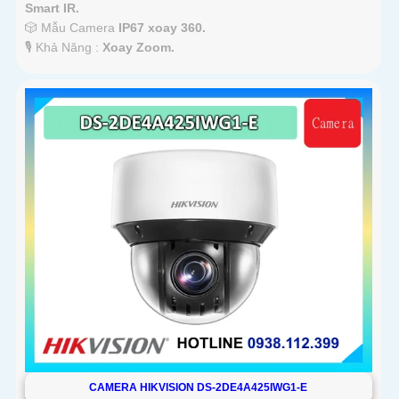
Smart IR.
🎲 Mẫu Camera
IP67 xoay 360.
️🎙 Khả Năng :
Xoay Zoom.
CAMERA HIKVISION DS-2DE4A425IWG1-E