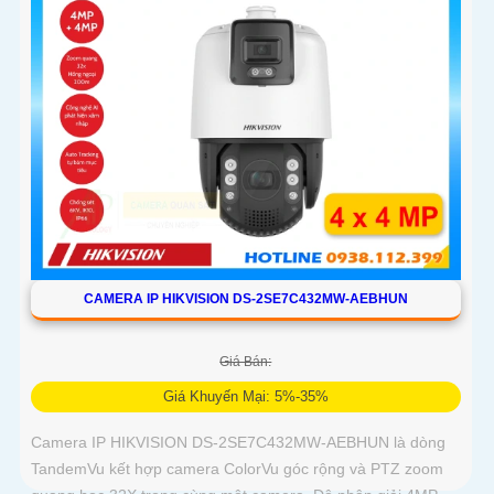
CAMERA IP HIKVISION DS-2SE7C432MW-AEBHUN
Giá Bán:
Giá Khuyến Mại: 5%-35%
Camera IP HIKVISION DS-2SE7C432MW-AEBHUN là dòng
TandemVu kết hợp camera ColorVu góc rộng và PTZ zoom