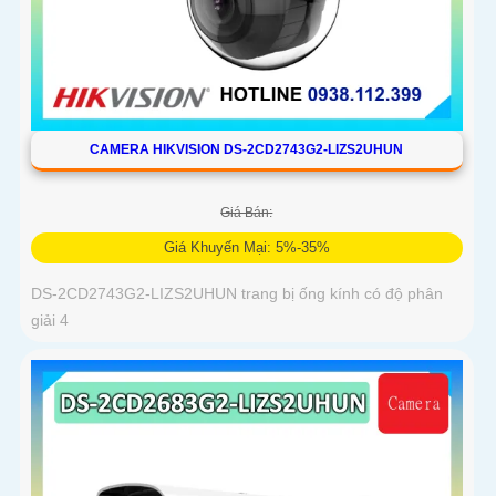
CAMERA HIKVISION DS-2CD2743G2-LIZS2UHUN
Giá Bán:
Giá Khuyến Mại: 5%-35%
DS-2CD2743G2-LIZS2UHUN trang bị ống kính có độ phân
giải 4