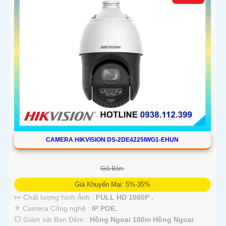
CAMERA HIKVISION DS-2DE4225IWG1-EHUN
Giá Bán:
Giá Khuyến Mại: 5%-35%
👀 Chất lượng hình Ảnh :
FULL HD 1080P .
⚜️ Camera Công nghệ :
IP POE.
💥 Giám sát Ban Đêm :
Hồng Ngoại 100m Hồng Ngoại