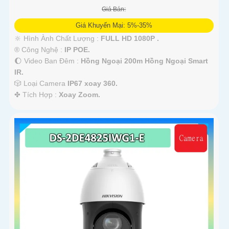
Giá Bán:
Giá Khuyến Mại: 5%-35%
'
🔆 Hình Ành Chất Lượng :
FULL HD 1080P .
®️ Công Nghệ :
IP POE.
🌔 Video Ban Đêm :
Hồng Ngoại 200m Hồng Ngoại Smart
IR.
🎲 Loại Camera
IP67 xoay 360.
️✤ Tích Hợp :
Xoay Zoom.