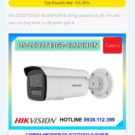
Giá Khuyến Mại: 5%-35%
DS-2CD2T83G2-4LI2UHUN là dòng camera có độ nét siêu
cao với ống kính có độ phân giải 8
CAMERA HIKVISION DS-2CD2T43G2-4LI2UHUN