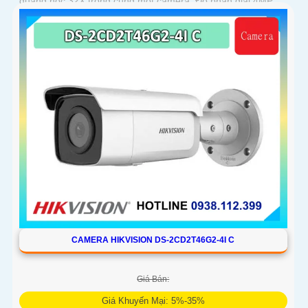
quang học 32X trong cùng một camera. Độ phân giải 4MP
hồng ngoại 200m chuẩn nén H
CAMERA HIKVISION DS-2CD2T46G2-4I C
Giá Bán:
Giá Khuyến Mại: 5%-35%