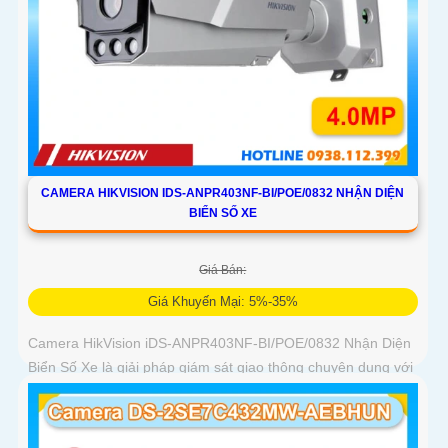
CAMERA HIKVISION IDS-ANPR403NF-BI/POE/0832 NHẬN DIỆN
BIỂN SỐ XE
Giá Bán:
Giá Khuyến Mại: 5%-35%
Camera HikVision iDS-ANPR403NF-BI/POE/0832 Nhận Diện
Biển Số Xe là giải pháp giám sát giao thông chuyên dụng với
độ phân giải 4MP nhận diện biển số phương tiện tốc độ từ 5
đến 120km/h cảm biến 1/1