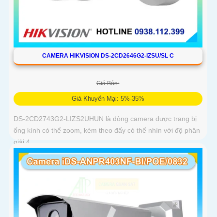
CAMERA HIKVISION DS-2CD2646G2-IZSU/SL C
Giá Bán:
Giá Khuyến Mại: 5%-35%
DS-2CD2743G2-LIZS2UHUN là dòng camera được trang bị
ống kính có thể zoom, kèm theo đấy có thể nhìn với độ phân
giải 4