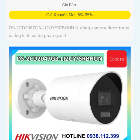
Giá Bán:
Giá Khuyến Mại: 5%-35%
DS-2CD2087G3-LI2UY/SRBHUN là dòng camera được trang
bị ống kính có độ phân giải 8