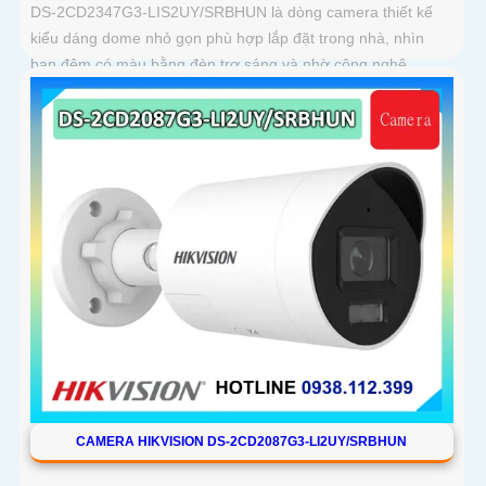
DS-2CD2347G3-LIS2UY/SRBHUN là dòng camera thiết kế
kiểu dáng dome nhỏ gọn phù hợp lắp đặt trong nhà, nhìn
ban đêm có màu bằng đèn trợ sáng và nhờ công nghệ
ColorVU HikAI-ISP, có tính năng AI giúp nhận diện người và
phương tiện, tích hợp micro kép
CAMERA HIKVISION DS-2CD2087G3-LI2UY/SRBHUN