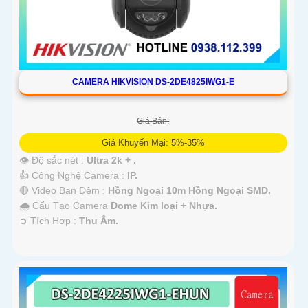
CAMERA HIKVISION DS-2DE4825IWG1-E
Giá Bán:
Giá Khuyến Mại: 5%-35%
👁 Độ sắc nét :
Ultra 2k + .
👍 Công Nghệ Camera :
IP.
🔴 Video Ban Đêm :
Hồng Ngoại 10m Hồng Ngoại SMD.
🌧️ Cấu Tạo Camera
Dome Kim loại + Nhựa.
️➲ Tích Hợp :
Thu Âm.