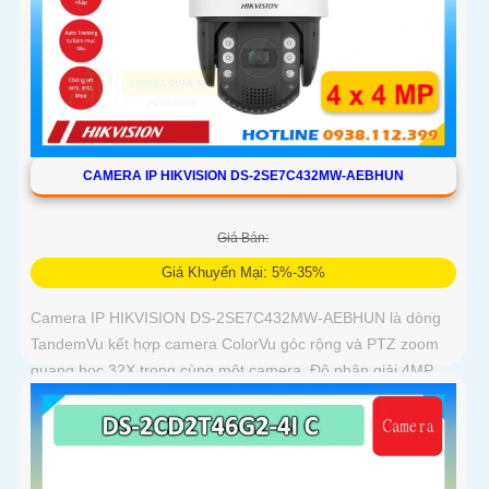
CAMERA IP HIKVISION DS-2SE7C432MW-AEBHUN
Giá Bán:
Giá Khuyến Mại: 5%-35%
Camera IP HIKVISION DS-2SE7C432MW-AEBHUN là dòng
TandemVu kết hợp camera ColorVu góc rộng và PTZ zoom
quang học 32X trong cùng một camera. Độ phân giải 4MP
hồng ngoại 200m chuẩn nén H