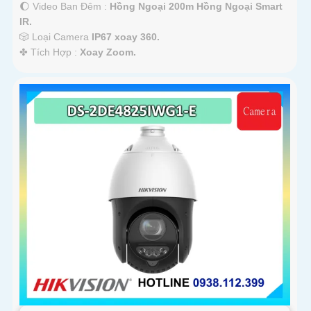
🌔 Video Ban Đêm :
Hồng Ngoại 200m Hồng Ngoại Smart
IR.
🎲 Loại Camera
IP67 xoay 360.
️✤ Tích Hợp :
Xoay Zoom.