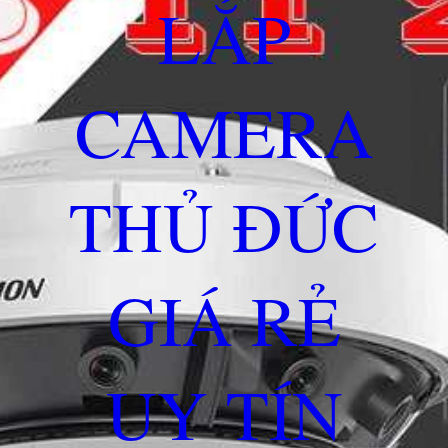
LẮP
CAMERA
THỦ ĐỨC
GIÁ RẺ
UY TÍN