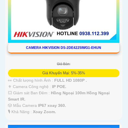
CAMERA HIKVISION DS-2DE4225IWG1-EHUN
Giá Bán:
Giá Khuyến Mại: 5%-35%
👀 Chất lượng hình Ảnh :
FULL HD 1080P .
⚜️ Camera Công nghệ :
IP POE.
💥 Giám sát Ban Đêm :
Hồng Ngoại 100m Hồng Ngoại
Smart IR.
🎲 Mẫu Camera
IP67 xoay 360.
️🎙 Khả Năng :
Xoay Zoom.