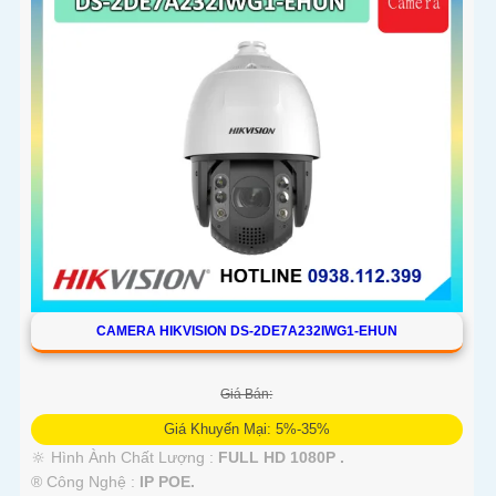
CAMERA HIKVISION DS-2DE7A232IWG1-EHUN
Giá Bán:
Giá Khuyến Mại: 5%-35%
🔆 Hình Ành Chất Lượng :
FULL HD 1080P .
®️ Công Nghệ :
IP POE.