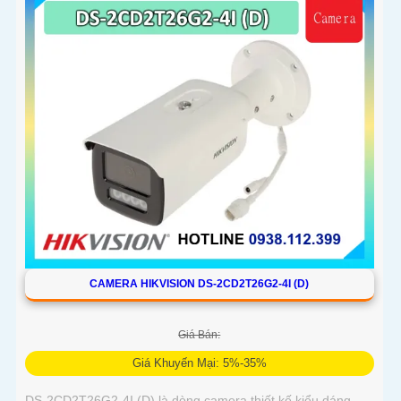
CAMERA HIKVISION DS-2CD2T26G2-4I (D)
Giá Bán:
Giá Khuyến Mại: 5%-35%
DS-2CD2T26G2-4I (D) là dòng camera thiết kế kiểu dáng