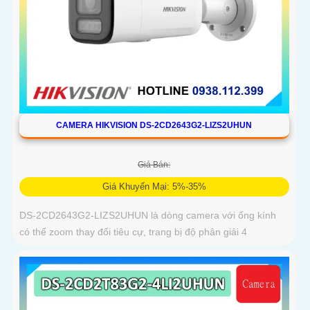
CAMERA HIKVISION DS-2CD2643G2-LIZS2UHUN
Giá Bán:
Giá Khuyến Mại: 5%-35%
DS-2CD2643G2-LIZS2UHUN là dòng camera với ống kính
có thể zoom thay đổi tiêu cự, trang bị độ phân giải 4