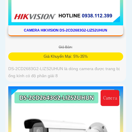
CAMERA HIKVISION DS-2CD2683G2-LIZS2UHUN
Giá Bán:
Giá Khuyến Mại: 5%-35%
DS-2CD2683G2-LIZS2UHUN là dòng camera được trang bị
ống kính có độ phân giải 8