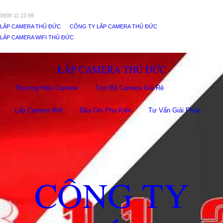
0938 11 23 99
LẮP CAMERA THỦ ĐỨC
CÔNG TY LẮP CAMERA THỦ ĐỨC
LẮP CAMERA WIFI THỦ ĐỨC
LẮP CAMERA THỦ ĐỨC
Thương Hiệu Camera
Trọn Bộ Camera Giá Rẻ
Lắp Camera Wifi
Đầu Ghi Phụ Kiên
Tư Vấn Giải Pháp
CÔNG TY