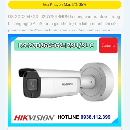
Giá Khuyến Mại: 5%-35%
DS-2CD2047G3-LI2UY/SRBHUN là dòng camera được trang
bị công nghệ AcuSearch giúp hỗ trợ tìm kiếm nhanh khi sử
dụng kèm với đầu ghi hình, kèm khả năng chống ngược
sáng WDR 130dB, trang bị micro kép và loa hỗ trợ đàm thoại
2 chiều, ống kính 4