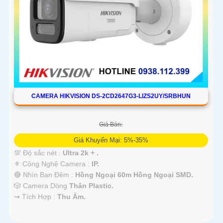
CAMERA HIKVISION DS-2CD2647G3-LIZS2UY/SRBHUN
Giá Bán:
Giá Khuyến Mại: 5%-35%
💯 Độ sắc nét :
Ultra 2k + .
⚜️ Công Nghệ Camera :
IP.
🔴 Nhìn Ban Đêm :
Hồng Ngoại 60m Hồng Ngoại SMD.
🎲 Camera Dòng
Thân Plastic.
️⇝ Tích Hợp :
Thu Âm.