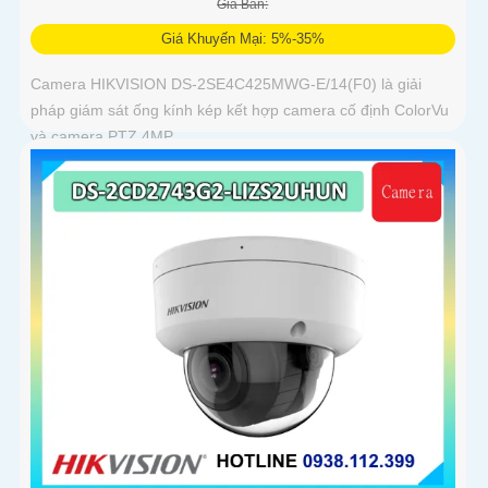
Giá Bán:
Giá Khuyến Mại: 5%-35%
Camera HIKVISION DS-2SE4C425MWG-E/14(F0) là giải
pháp giám sát ống kính kép kết hợp camera cố định ColorVu
và camera PTZ 4MP