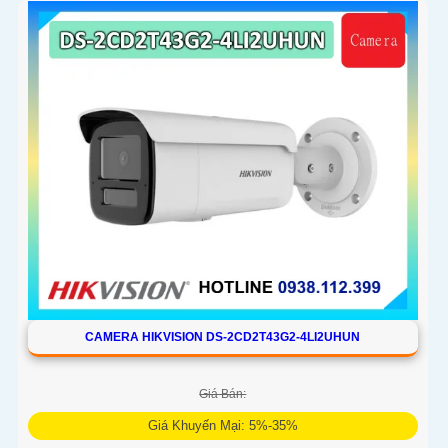
CAMERA HIKVISION DS-2CD2T43G2-4LI2UHUN
Giá Bán:
Giá Khuyến Mại: 5%-35%