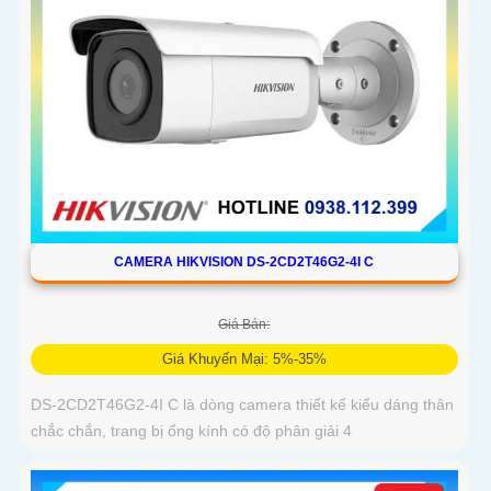
CAMERA HIKVISION DS-2CD2T46G2-4I C
Giá Bán:
Giá Khuyến Mại: 5%-35%
DS-2CD2T46G2-4I C là dòng camera thiết kế kiểu dáng thân
chắc chắn, trang bị ống kính có độ phân giải 4