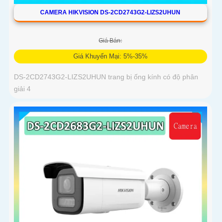
CAMERA HIKVISION DS-2CD2743G2-LIZS2UHUN
Giá Bán:
Giá Khuyến Mại: 5%-35%
DS-2CD2743G2-LIZS2UHUN trang bị ống kính có độ phân
giải 4