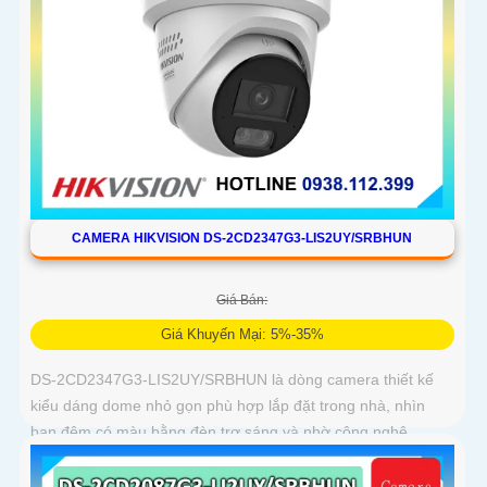
CAMERA HIKVISION DS-2CD2347G3-LIS2UY/SRBHUN
Giá Bán:
Giá Khuyến Mại: 5%-35%
DS-2CD2347G3-LIS2UY/SRBHUN là dòng camera thiết kế
kiểu dáng dome nhỏ gọn phù hợp lắp đặt trong nhà, nhìn
ban đêm có màu bằng đèn trợ sáng và nhờ công nghệ
ColorVU HikAI-ISP, có tính năng AI giúp nhận diện người và
phương tiện, tích hợp micro kép