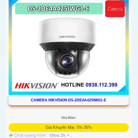
CAMERA HIKVISION DS-2DE4A425IWG1-E
Giá Bán:
Giá Khuyến Mại: 5%-35%
👁 Chất lượng hình :
Ultra 2k + .