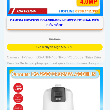
CAMERA HIKVISION IDS-ANPR403NF-BI/POE/0832 NHẬN DIỆN
BIỂN SỐ XE
Giá Bán:
Giá Khuyến Mại: 5%-35%
Camera HikVision iDS-ANPR403NF-BI/POE/0832 Nhận Diện
Biển Số Xe là giải pháp giám sát giao thông chuyên dụng với
độ phân giải 4MP nhận diện biển số phương tiện tốc độ từ 5
đến 120km/h cảm biến 1/1