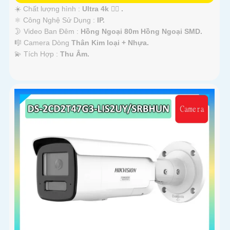
☀️ Chất lượng hình :
Ultra 4k 👍🏾 .
⚛️ Công Nghệ Sử Dụng :
IP.
🌛 Video Ban Đêm :
Hồng Ngoại 80m Hồng Ngoại SMD.
🎼️ Camera Dòng
Thân Kim loại + Nhựa.
️💫 Tích Hợp :
Thu Âm.