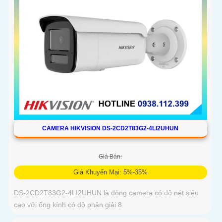
CAMERA HIKVISION DS-2CD2T83G2-4LI2UHUN
Giá Bán:
Giá Khuyến Mại: 5%-35%
DS-2CD2T83G2-4LI2UHUN là dòng camera có độ nét siêu
cao với ống kính có độ phân giải 8