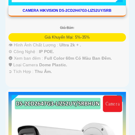
CAMERA HIKVISION DS-2CD2H47G3-LIZS2UY/SRB
Giá Bán:
Giá Khuyến Mại: 5%-35%
👁 Hình Ành Chất Lượng :
Ultra 2k + .
⚙ Công Nghệ :
IP POE.
🌚 Xem ban đêm :
Full Color 60m Có Màu Ban Ðêm.
🛡 Loại Camera
Dome Plastic.
️➲ Tích Hợp :
Thu Âm.