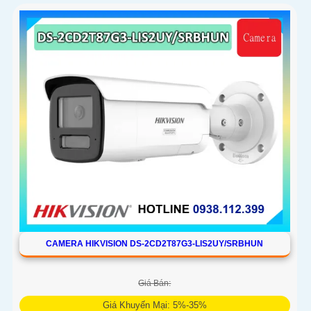
CAMERA HIKVISION DS-2CD2T87G3-LIS2UY/SRBHUN
Giá Bán:
Giá Khuyến Mại: 5%-35%