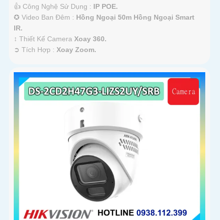
👍 Công Nghệ Sử Dụng :
IP POE.
✪ Video Ban Đêm :
Hồng Ngoại 50m Hồng Ngoại Smart
IR.
↕️ Thiết Kế Camera
Xoay 360.
️➲ Tích Hợp :
Xoay Zoom.