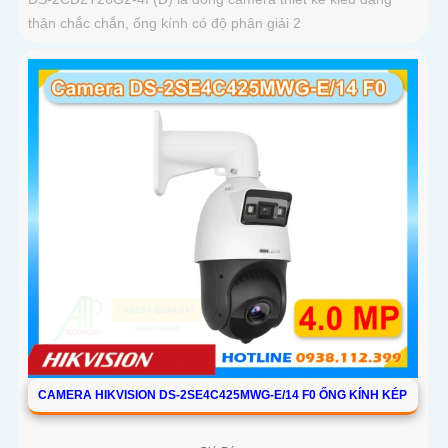
thân chắc chắn, ống kính có độ phân giải 2
CAMERA HIKVISION DS-2SE4C425MWG-E/14 F0 ỐNG KÍNH KÉP