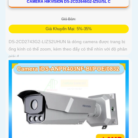
CAMERA HIKVISION DS-2CD2646G2-IZSU/SL C
Giá Bán:
Giá Khuyến Mại: 5%-35%
DS-2CD2743G2-LIZS2UHUN là dòng camera được trang bị
ống kính có thể zoom, kèm theo đấy có thể nhìn với độ phân
giải 4