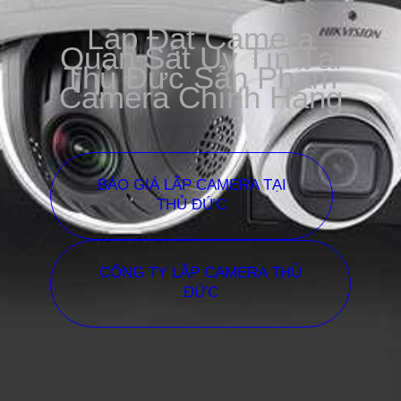
Lắp Đặt Camera
Quan Sát Uy Tín Tại
Thủ Đức Sản Phẩm
Camera Chính Hãng
BÁO GIÁ LẮP CAMERA TẠI
THỦ ĐỨC
CÔNG TY LẮP CAMERA THỦ
ĐỨC