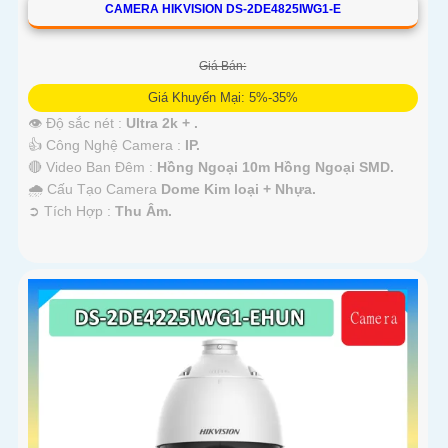
CAMERA HIKVISION DS-2DE4825IWG1-E
Giá Bán:
Giá Khuyến Mại: 5%-35%
👁 Độ sắc nét :
Ultra 2k + .
👍 Công Nghệ Camera :
IP.
🔴 Video Ban Đêm :
Hồng Ngoại 10m Hồng Ngoại SMD.
🌧️ Cấu Tạo Camera
Dome Kim loại + Nhựa.
️➲ Tích Hợp :
Thu Âm.