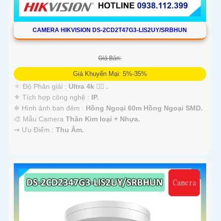
CAMERA HIKVISION DS-2CD2T47G3-LIS2UY/SRBHUN
Giá Bán:
Giá Khuyến Mại: 5%-35%
🔅 Độ Phân giải :
Ultra 4k 👍🏾 .
⚜️ Tích hợp công nghệ :
IP.
❈ Hình ảnh ban đêm :
Hồng Ngoại 60m Hồng Ngoại SMD.
🎨 Mẫu Camera
Thân Kim loại + Nhựa.
️⇝ Ưu Điểm :
Thu Âm.