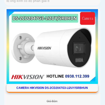
bị ống kính có độ phân giải 8
CAMERA HIKVISION DS-2CD2047G3-LI2UY/SRBHUN
Giá Bán: