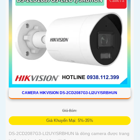
CAMERA HIKVISION DS-2CD2087G3-LI2UY/SRBHUN
Giá Bán:
Giá Khuyến Mại: 5%-35%
DS-2CD2087G3-LI2UY/SRBHUN là dòng camera được trang