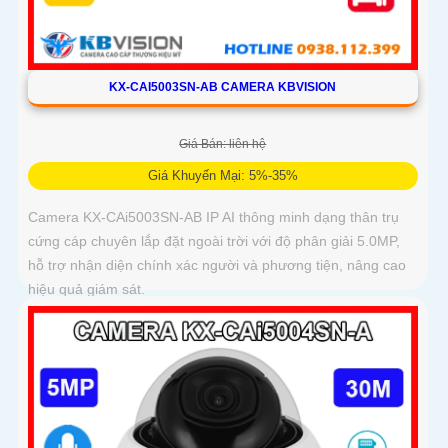
KX-CAI5003SN-AB CAMERA KBVISION
Giá Bán: liên hệ
Giá Khuyến Mại: 5%-35%
Camera KX-CAi5003SN-AB IP AI thông minh dạng thân trụ
cứng cáp chuyên lắp đặt ngoài trời với độ phân giải 5.0MP,
hỗ trợ nhận diện chính xác người và phương tiện, nâng cao
hiệu quả giám sát.