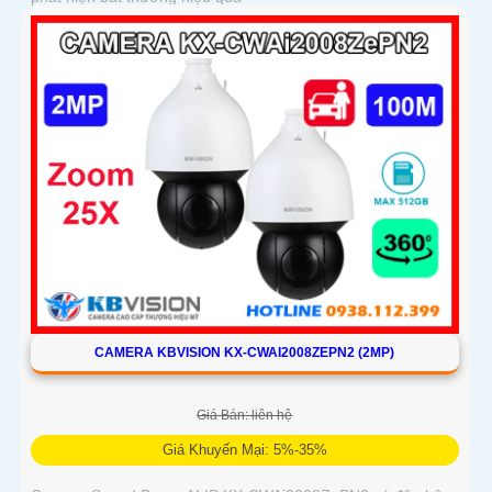
CAMERA KBVISION KX-CWAI2008ZEPN2 (2MP)
Giá Bán: liên hệ
Giá Khuyến Mại: 5%-35%