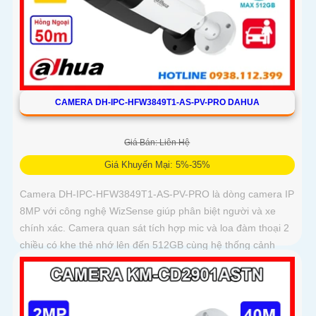
CAMERA DH-IPC-HFW3849T1-AS-PV-PRO DAHUA
Giá Bán: Liên Hệ
Giá Khuyến Mại: 5%-35%
Camera DH-IPC-HFW3849T1-AS-PV-PRO là dòng camera IP
8MP với công nghệ WizSense giúp phân biệt người và xe
chính xác. Camera quan sát tích hợp mic và loa đàm thoại 2
chiều có khe thẻ nhớ lên đến 512GB cùng hệ thống cảnh
báo chủ động với đèn xanh đỏ và âm thanh