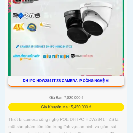
DH-IPC-HDW2841T-ZS CAMERA IP CÔNG NGHỆ AI
Giá Bán: 7,820,000 ₫
Giá Khuyến Mại: 5,450,000 ₫
Thiết bị camera công nghệ POE DH-IPC-HDW2841T-ZS là
một sản phẩm tiên tiến trong lĩnh vực an ninh và giám sát.