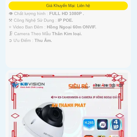
Giá Khuyến Mại: Liên hệ
👁 Chất lượng hình :
FULL HD 1080P .
⚒ Công Nghệ Sử Dụng :
IP POE.
⭐ Video Ban Đêm :
Hồng Ngoại 60m ONVIF.
🗜️ Camera Theo Mẫu
Thân Kim loại.
️➲ Ưu Điểm :
Thu Âm.