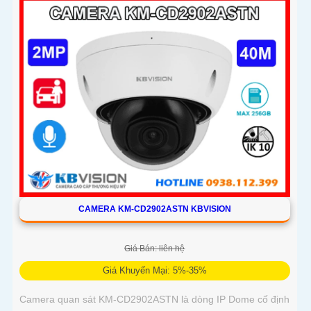
động bền bỉ trong mọi điều kiện môi trường
CAMERA KM-CD2902ASTN KBVISION
Giá Bán: liên hệ
Giá Khuyến Mại: 5%-35%
Camera quan sát KM-CD2902ASTN là dòng IP Dome cố định