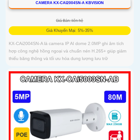
CAMERA KX-CAI2004SN-A KBVISION
Giá Bán: liên hệ
Giá Khuyến Mại: 5%-35%
KX-CAi2004SN-A là camera IP AI dome 2.0MP ghi âm tích
hợp công nghệ hồng ngoại và chuẩn nén H.265+ giúp giảm
thiểu băng thông và tối ưu hóa dung lượng lưu trữ