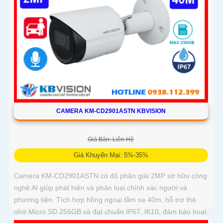
CAMERA KM-CD2901ASTN KBVISION
Giá Bán: Liên Hệ
Giá Khuyến Mại: 5%-35%
Camera KM-CD2901ASTN có độ phân giải 2MP sở hữu công
nghệ AI giúp phát hiện và phân loại chính xác người và
phương tiện. Tích hợp hồng ngoại tầm xa 40m, hỗ trợ thẻ
nhớ Micro SD 256GB và đạt chuẩn IP67, IK10, đảm bảo hoạt