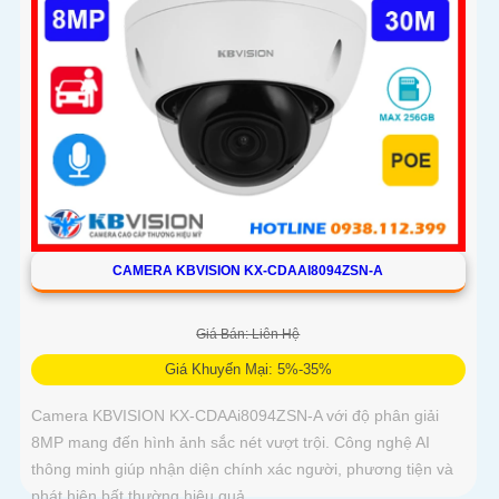
CAMERA KBVISION KX-CDAAI8094ZSN-A
Giá Bán: Liên Hệ
Giá Khuyến Mại: 5%-35%
Camera KBVISION KX-CDAAi8094ZSN-A với độ phân giải
8MP mang đến hình ảnh sắc nét vượt trội. Công nghệ AI
thông minh giúp nhận diện chính xác người, phương tiện và
phát hiện bất thường hiệu quả