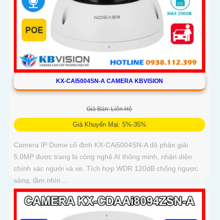
KX-CAI5004SN-A CAMERA KBVISION
Giá Bán: Liên Hệ
Giá Khuyến Mại: 5%-35%
Camera IP Dome cố định KX-CAi5004SN-A độ phân giải
5.0MP được trang bị công nghệ AI thông minh, nhận diện
chính xác người và xe. Tích hợp WDR 120dB chống ngược
sáng, tầm nhìn...