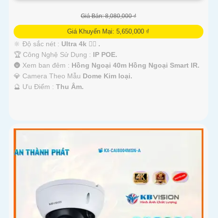
Giá Bán: 8,080,000 ₫
Giá Khuyến Mại: 5,650,000 ₫
🔆 Độ sắc nét :
Ultra 4k 👍🏾 .
🏆 Công Nghệ Sử Dụng :
IP POE.
🌚 Xem ban đêm :
Hồng Ngoại 40m Hồng Ngoại Smart IR.
💎 Camera Theo Mẫu
Dome Kim loại.
️🔮 Ưu Điểm :
Thu Âm.