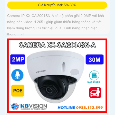
Giá Khuyến Mại: 5%-35%
Camera IP KX-CAi2001SN-A có độ phân giải 2.0MP với khả
năng nén video H.265+ giúp giảm thiểu băng thông và tiết
kiệm dung lượng lưu trữ hiệu quả. Tính năng nhận diện
thông minh...