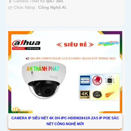
🗜️ Camera Thiết Kế
Ip67 360.
️ლ Chức Năng :
Công Nghệ AI.
CAMERA IP SIÊU NÉT 4K DH-IPC-HDBW2841R-ZAS IP POE SẮC
NÉT CÔNG NGHỆ MỚI