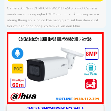
Camera An Ninh DH-IPC-HFW2841T-ZAS là một Camera
mạnh mẽ với công nghệ CMOS mới nhất. Ấn tượng ơn với
những thông số là nó có khả năng giám sát ban đêm vượt
trội với đèn hồng ngoại có tầm xa lên đến 60m
CAMERA DH-IPC-HFW2841T-ZS DAHUA