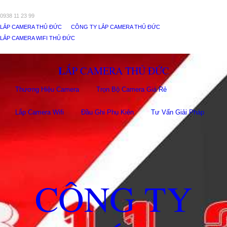
0938 11 23 99
LẮP CAMERA THỦ ĐỨC
CÔNG TY LẮP CAMERA THỦ ĐỨC
LẮP CAMERA WIFI THỦ ĐỨC
LẮP CAMERA THỦ ĐỨC
Thương Hiệu Camera
Trọn Bộ Camera Giá Rẻ
Lắp Camera Wifi
Đầu Ghi Phụ Kiên
Tư Vấn Giải Pháp
CÔNG TY