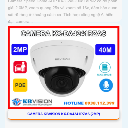
Camera Speed Dome AI IP KX-CWAi2008ZePN2 có độ phân
giải 2.0MP, zoom quang 25x và zoom số 16x, đảm bảo quan
sát rõ ràng ở khoảng cách xa. Tích hợp công nghệ AI hiện
đại, camera...
CAMERA KBVISION KX-DA4241RZAS (2MP)