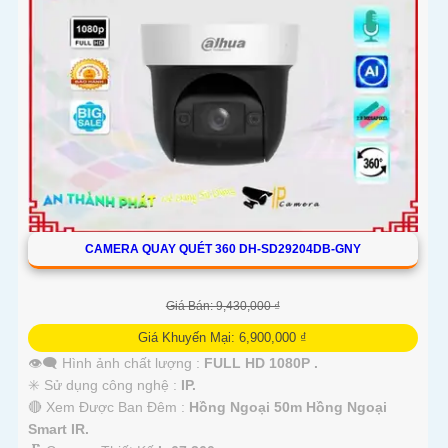
CAMERA QUAY QUÉT 360 DH-SD29204DB-GNY
Giá Bán: 9,430,000 ₫
Giá Khuyến Mại: 6,900,000 ₫
👁️‍🗨 Hình ảnh chất lượng :
FULL HD 1080P .
✳️ Sử dụng công nghệ :
IP.
🔴 Xem Được Ban Đêm :
Hồng Ngoại 50m Hồng Ngoại
Smart IR.