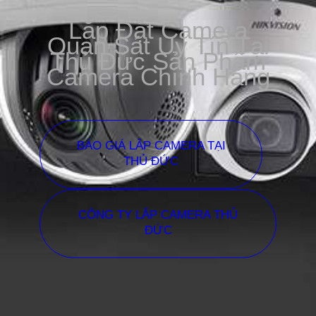
Lắp Đặt Camera
Quan Sát Uy Tín Tại
Thủ Đức Sản Phẩm
Camera Chính Hãng
BÁO GIÁ LẮP CAMERA TẠI
THỦ ĐỨC
CÔNG TY LẮP CAMERA THỦ
ĐỨC