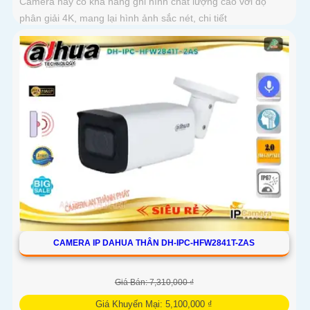
Camera này có khả năng ghi hình chất lượng cao với độ
phân giải 4K, mang lại hình ảnh sắc nét, chi tiết
CAMERA IP DAHUA THÂN DH-IPC-HFW2841T-ZAS
Giá Bán: 7,310,000 ₫
Giá Khuyến Mại: 5,100,000 ₫