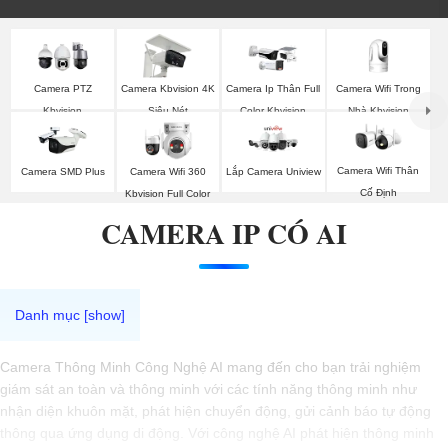
Camera Wifi Trong
Camera PTZ
Camera Kbvision 4K
Camera Ip Thân Full
Nhà Kbvision
Kbvision
Siêu Nét
Color Kbvision
Camera Wifi Thân
Camera SMD Plus
Camera Wifi 360
Lắp Camera Uniview
Cố Định
Kbvision Full Color
CAMERA IP CÓ AI
Camera Thông Minh Công Nghệ AI mang đến cho bạn trải nghiệm
giám sát an toàn và thông minh với các tính năng thông minh như
nhận diện khuôn mặt, phát hiện chuyển động, gửi cảnh báo tự động
thông qua ứng dụng di động. Với công nghệ AI phát hiện thông minh