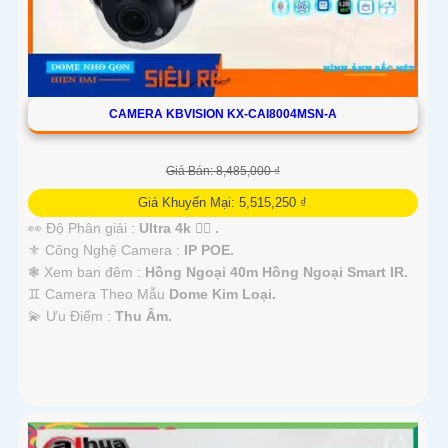
CAMERA KBVISION KX-CAI8004MSN-A
Giá Bán: 8,485,000 ₫
Giá Khuyến Mại: 5,515,250 ₫
👀 Độ Phân giải :
Ultra 4k 👍🏾 .
⚜️ Công Nghệ Camera :
IP POE.
❃ Xem ban đêm :
Hồng Ngoại 40m Hồng Ngoại Smart IR.
♊ Camera Theo Mẫu
Dome Kim Loại.
️💫 Ưu Điểm :
Thu Âm.