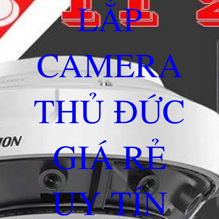
LẮP
CAMERA
THỦ ĐỨC
GIÁ RẺ
UY TÍN