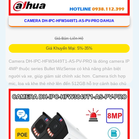
CAMERA DH-IPC-HFW3449T1-AS-PV-PRO DAHUA
Giá Bán: Liên Hệ
Giá Khuyến Mại: 5%-35%
Camera DH-IPC-HFW3449T1-AS-PV-PRO là dòng camera IP
4MP thuộc series Bullet WizSense có khả năng phân biệt
người và xe, giúp giám sát chính xác hơn. Camera tích hợp
mic, loa và khe thẻ nhớ lên đến 512GB hỗ trợ cảnh báo chủ
động với loa và đèn báo xanh đỏ