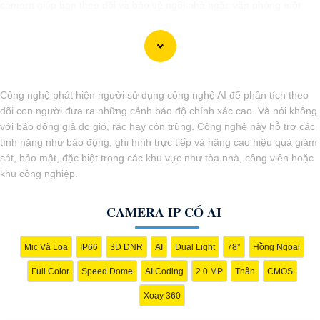
camera giúp bạn theo dõi và bảo vệ ngôi nhà hoặc văn phòng một
cách hiệu quả ngăn chặn kịp thời khi có người lạ đột nhập, đảm bảo
sự an tâm và thuận tiện trong việc quản lý an ninh từ xa.
Công nghệ phát hiện người sử dụng công nghệ AI để phân tích theo
dõi con người đưa ra những cảnh báo độ chính xác cao. Và nói không
với báo động giả do gió, rác hay côn trùng. Công nghệ này hỗ trợ các
tính năng như báo động, ghi hình trực tiếp và nâng cao hiệu quả giám
sát, bảo mật, đặc biệt trong các khu vực như tòa nhà, công viên hoặc
khu công nghiệp.
CAMERA IP CÓ AI
'
Mic Và Loa
IP66
3D DNR
AI
Dual Light
78°
Hồng Ngoại
Full Color
Speed Dome
AI Coding
2.0 MP
Thân
CMOS
Xoay 360