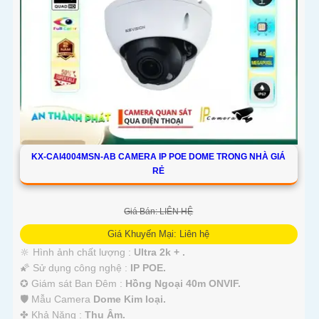
KX-CAI4004MSN-AB CAMERA IP POE DOME TRONG NHÀ GIÁ
RẺ
Giá Bán: LIÊN HỆ
Giá Khuyến Mại: Liên hệ
🔆 Hình ảnh chất lượng :
Ultra 2k + .
🌠 Sử dụng công nghệ :
IP POE.
✪ Giám sát Ban Đêm :
Hồng Ngoại 40m ONVIF.
🛡 Mẫu Camera
Dome Kim loại.
️✤ Khả Năng :
Thu Âm.