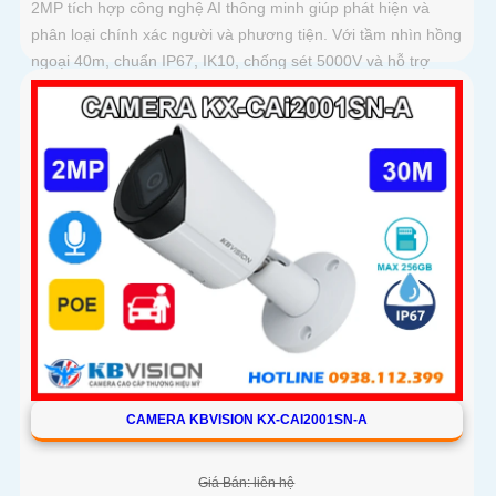
2MP tích hợp công nghệ AI thông minh giúp phát hiện và
phân loại chính xác người và phương tiện. Với tầm nhìn hồng
ngoại 40m, chuẩn IP67, IK10, chống sét 5000V và hỗ trợ
PoE, camera hoạt động ổn định trong mọi điều kiện môi
trường
CAMERA KBVISION KX-CAI2001SN-A
Giá Bán: liên hệ