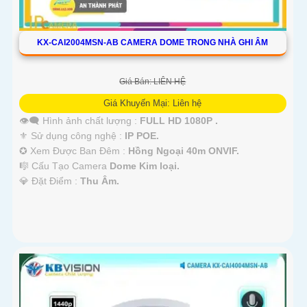
KX-CAI2004MSN-AB CAMERA DOME TRONG NHÀ GHI ÂM
Giá Bán: LIÊN HỆ
Giá Khuyến Mại: Liên hệ
👁️‍🗨 Hình ảnh chất lượng :
FULL HD 1080P .
⚜️ Sử dụng công nghệ :
IP POE.
✪ Xem Được Ban Đêm :
Hồng Ngoại 40m ONVIF.
🎼️ Cấu Tạo Camera
Dome Kim loại.
️💎 Đặt Điểm :
Thu Âm.