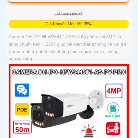
Giá Bán: Liên hệ
Giá Khuyến Mại: 5%-35%
Camera DH-IPC-HFW2841T-ZAS có độ phân giải 8MP sử
dụng chuẩn nén H.265+ giúp tiết kiệm băng thông và lưu trữ.
Camera hỗ trợ phát hiện thông minh người và xe, chống
ngược sáng...