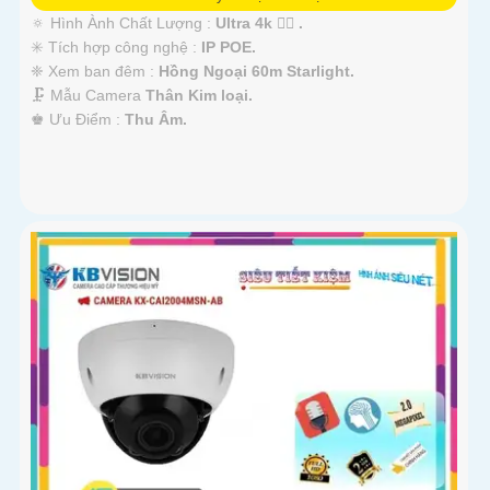
🔅 Hình Ành Chất Lượng :
Ultra 4k 👍🏾 .
✳️ Tích hợp công nghệ :
IP POE.
❈ Xem ban đêm :
Hồng Ngoại 60m Starlight.
🗜️ Mẫu Camera
Thân Kim loại.
️♚ Ưu Điểm :
Thu Âm.