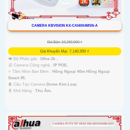
CAMERA KBVISION KX-CAI4004MSN-A
Giá Bán: 10,260,000 ₫
Giá Khuyến Mại: 7,140,000 ₫
👁 Độ Phân giải :
Ultra 2k .
🕉️ Camera Công nghệ :
IP POE.
⭐ Tầm Nhìn Ban Đêm :
Hồng Ngoại 40m Hồng Ngoại
Smart IR.
🐜 Cấu Tạo Camera
Dome Kim Loại.
️👮 Khả Năng :
Thu Âm.