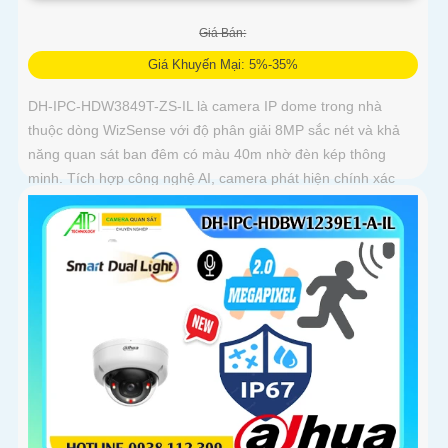
Giá Bán:
Giá Khuyến Mại: 5%-35%
DH-IPC-HDW3849T-ZS-IL là camera IP dome trong nhà
thuộc dòng WizSense với độ phân giải 8MP sắc nét và khả
năng quan sát ban đêm có màu 40m nhờ đèn kép thông
minh. Tích hợp công nghệ AI, camera phát hiện chính xác
người và phương tiện, kết hợp micro ghi âm và khe thẻ nhớ
hỗ trợ đến 512GB đảm bảo lưu trữ linh hoạt và chi tiết, hỗ trợ
PoE tiện lợi đây là giải pháp giám sát an ninh hiệu quả