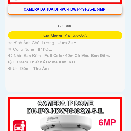
CAMERA DAHUA DH-IPC-HDW3449T-ZS-IL (4MP)
Giá Bán:
Giá Khuyến Mại: 5%-35%
🔆 Hình Ành Chất Lượng :
Ultra 2k + .
⚛️ Công Nghệ :
IP POE.
🌔 Nhìn Ban Đêm :
Full Color 40m Có Màu Ban Ðêm.
🎼️ Camera Thiết Kế
Dome Kim loại.
️✤ Ưu Điểm :
Thu Âm.