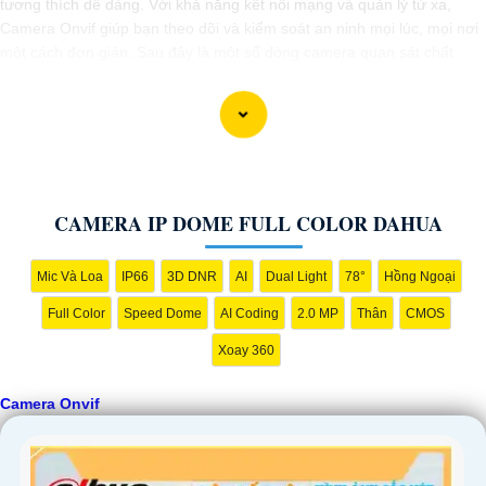
tương thích dễ dàng. Với khả năng kết nối mạng và quản lý từ xa,
Camera Onvif giúp bạn theo dõi và kiểm soát an ninh mọi lúc, mọi nơi
một cách đơn giản. Sau đây là một số dòng camera quan sát chất
lượng dành cho bạn tham khảo.
CAMERA IP DOME FULL COLOR DAHUA
Mic Và Loa
IP66
3D DNR
AI
Dual Light
78°
Hồng Ngoại
Full Color
Speed Dome
AI Coding
2.0 MP
Thân
CMOS
Xoay 360
Camera Onvif
'