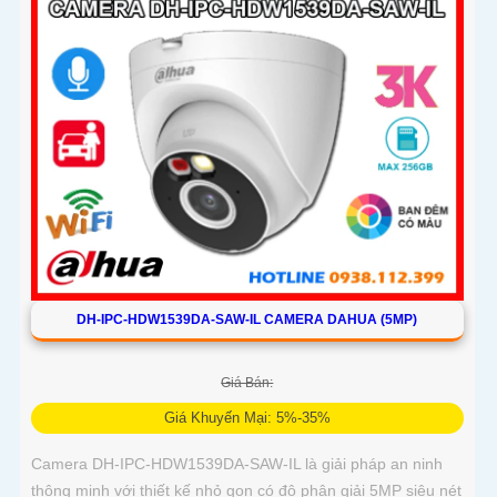
DH-IPC-HDW1539DA-SAW-IL CAMERA DAHUA (5MP)
Giá Bán:
Giá Khuyến Mại: 5%-35%
Camera DH-IPC-HDW1539DA-SAW-IL là giải pháp an ninh
thông minh với thiết kế nhỏ gọn có độ phân giải 5MP siêu nét