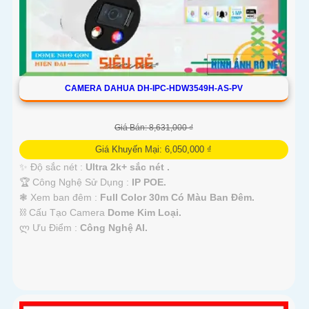
CAMERA DAHUA DH-IPC-HDW3549H-AS-PV
Giá Bán: 8,631,000 ₫
Giá Khuyến Mại: 6,050,000 ₫
✨ Độ sắc nét :
Ultra 2k+ sắc nét .
🏆 Công Nghệ Sử Dụng :
IP POE.
❃ Xem ban đêm :
Full Color 30m Có Màu Ban Đêm.
⛓ Cấu Tạo Camera
Dome Kim Loại.
️ლ Ưu Điểm :
Công Nghệ AI.