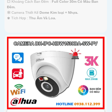
💥 Khoảng Cách Ban Đêm :
Full Color 30m Có Màu Ban
Ðêm.
🕸️ Camera Thiết Kế
Dome Kim loại + Nhựa.
️♚ Tích Hợp :
Thu Âm Và Loa.