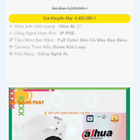
Giá Bán: 9,200,000 ₫
Giá Khuyến Mại: 6,450,000 ₫
🔆 Hình ảnh chất lượng :
Ultra 4k 👍🏾 .
⚛️ Công Nghệ Hình Ảnh :
IP POE.
🌈 Tầm Nhìn Ban Đêm :
Full Color 30m Có Màu Ban Đêm.
⚒ Camera Theo Mẫu
Dome Kim Loại.
️⌘ Khả Năng :
Công Nghệ AI.