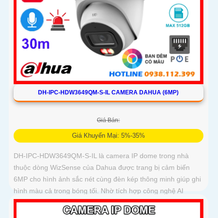
DH-IPC-HDW3649QM-S-IL CAMERA DAHUA (6MP)
Giá Bán:
Giá Khuyến Mại: 5%-35%
DH-IPC-HDW3649QM-S-IL là camera IP dome trong nhà
thuộc dòng WizSense của Dahua được trang bị cảm biến
6MP cho hình ảnh sắc nét cùng đèn kép thông minh giúp ghi
hình màu cả trong bóng tối. Nhờ tích hợp công nghệ AI
camera nhận diện chính xác người và xe, đồng thời hỗ trợ
mic ghi âm rõ ràng và khe thẻ nhớ lên đến 512GB cho khả