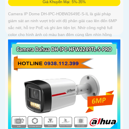
Giá Khuyến Mại: 5%-35%
Camera IP Dome DH-IPC-HDBW2649E-S-IL là giải pháp
giám sát an ninh vượt trội với độ phân giải cao lên đến 6MP
sắc nét, hỗ trợ PoE và ghi âm tiện lợi. Nhờ công nghệ full
color cho hình ảnh có màu ban đêm cùng tầm nhìn hồng
ngoại lên đến 30m