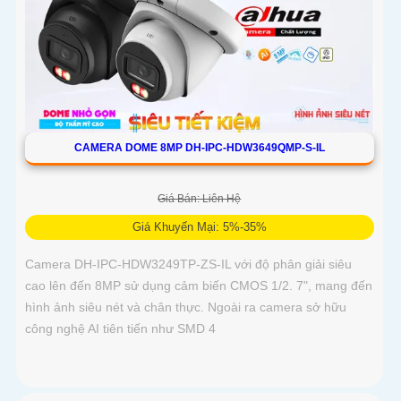
CAMERA DOME 8MP DH-IPC-HDW3649QMP-S-IL
Giá Bán: Liên Hệ
Giá Khuyến Mại: 5%-35%
Camera DH-IPC-HDW3249TP-ZS-IL với độ phân giải siêu
cao lên đến 8MP sử dụng cảm biến CMOS 1/2. 7", mang đến
hình ảnh siêu nét và chân thực. Ngoài ra camera sở hữu
công nghệ AI tiên tiến như SMD 4