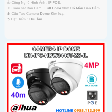
👍 Công Nghệ Hình Ảnh :
IP POE.
🔅 Giám sát Ban Đêm :
Full Color 50m Có Màu Ban Ðêm.
🐜 Cấu Tạo Camera
Dome Kim loại.
️➲ Đặt Điểm :
Thu Âm.