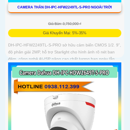
CAMERA THÂN DH-IPC-HFW2249TL-S-PRO NGOÀI TRỜI
Giá Bán: 3,750,000 ₫
Giá Khuyến Mại: 5%-35%
DH-IPC-HFW2249TL-S-PRO sở hữu cảm biến CMOS 1/2. 9”,
độ phân giải 2MP, hỗ trợ Starlight cho hình ảnh rõ nét ban
đêm, công nghệ AI-ISP nâng cao chất lượng ban ngày lẫn
đêm, ghi âm rõ nhờ mic tích hợp, hỗ trợ thẻ nhớ 256GB,
chống nước IP67, hoạt động ổn định ngoài trời