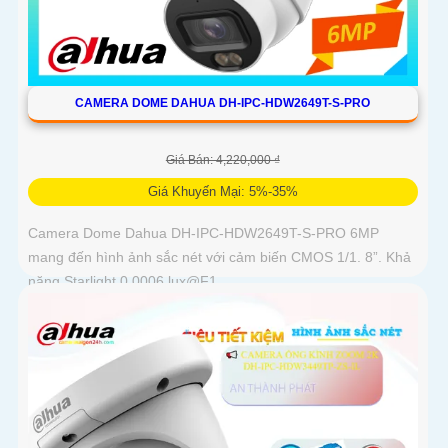
CAMERA DOME DAHUA DH-IPC-HDW2649T-S-PRO
Giá Bán: 4,220,000 ₫
Giá Khuyến Mại: 5%-35%
Camera Dome Dahua DH-IPC-HDW2649T-S-PRO 6MP
mang đến hình ảnh sắc nét với cảm biến CMOS 1/1. 8”. Khả
năng Starlight 0.0006 lux@F1