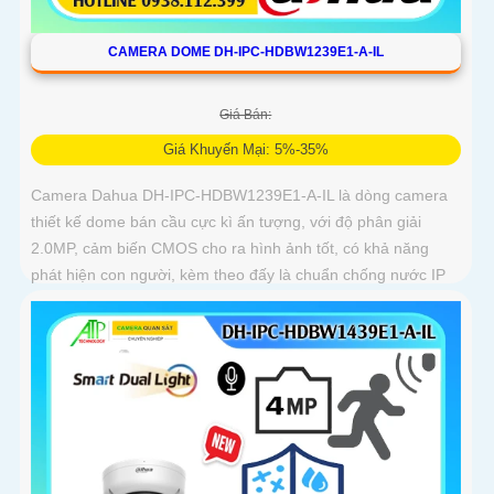
CAMERA DOME DH-IPC-HDBW1239E1-A-IL
Giá Bán:
Giá Khuyến Mại: 5%-35%
Camera Dahua DH-IPC-HDBW1239E1-A-IL là dòng camera
thiết kế dome bán cầu cực kì ấn tượng, với độ phân giải
2.0MP, cảm biến CMOS cho ra hình ảnh tốt, có khả năng
phát hiện con người, kèm theo đấy là chuẩn chống nước IP
67, biên độ hoạt động lớn có thể lắp tại môi trường lạnh giá