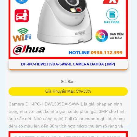
DH-IPC-HDW1339DA-SAW-IL CAMERA DAHUA (3MP)
Giá Bán:
Giá Khuyến Mại: 5%-35%
Camera DH-IPC-HDW1339DA-SAW-IL là giải pháp an ninh
trong nhà với thiết kế nhỏ gọn có độ phân giải 3MP cho hình
ảnh sắc nét. Nhờ công nghệ Full Color camera ghi hình ban
đêm có màu lên đến 30m tích hợp micro thu âm rõ ràng và
khả năng phát hiện người, phương tiện thông minh