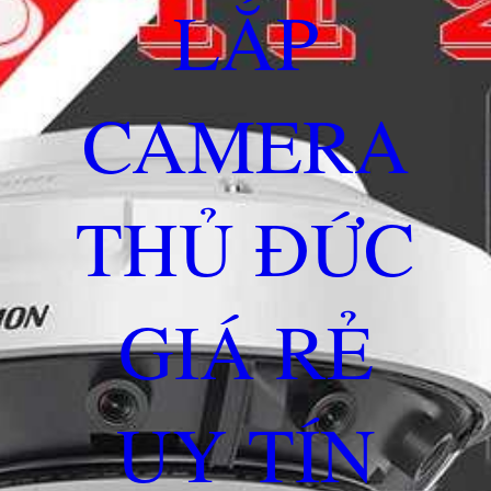
LẮP
CAMERA
THỦ ĐỨC
GIÁ RẺ
UY TÍN