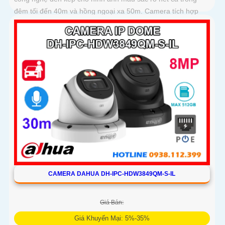
đêm tối đến 40m và hồng ngoại xa 50m. Camera tích hợp
micro ghi âm, khe cắm thẻ nhớ lên đến 512GB và khả năng
phát hiện chính xác người và phương tiện, nâng cao hiệu
quả giám sát an ninh hỗ trợ PoE và giá rẻ hiệu quả
CAMERA DAHUA DH-IPC-HDW3849QM-S-IL
Giá Bán:
Giá Khuyến Mại: 5%-35%