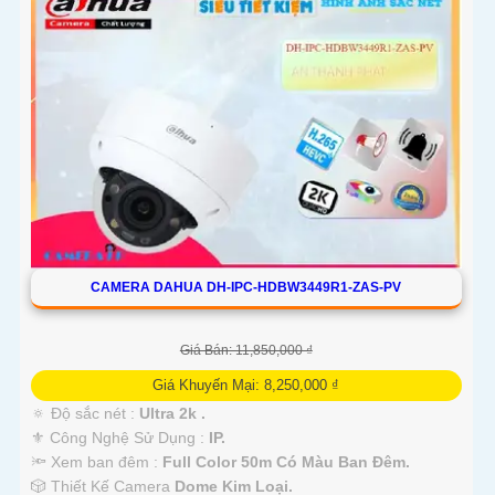
CAMERA DAHUA DH-IPC-HDBW3449R1-ZAS-PV
Giá Bán: 11,850,000 ₫
Giá Khuyến Mại: 8,250,000 ₫
🔅 Độ sắc nét :
Ultra 2k .
⚜️ Công Nghệ Sử Dụng :
IP.
🔦 Xem ban đêm :
Full Color 50m Có Màu Ban Đêm.
🎲 Thiết Kế Camera
Dome Kim Loại.