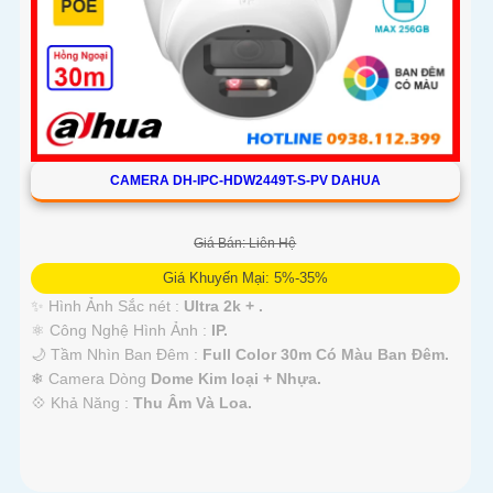
CAMERA DH-IPC-HDW2449T-S-PV DAHUA
Giá Bán: Liên Hệ
Giá Khuyến Mại: 5%-35%
✨ Hình Ảnh Sắc nét :
Ultra 2k + .
⚛️ Công Nghệ Hình Ảnh :
IP.
🌙 Tầm Nhìn Ban Đêm :
Full Color 30m Có Màu Ban Ðêm.
❄ Camera Dòng
Dome Kim loại + Nhựa.
️💠 Khả Năng :
Thu Âm Và Loa.