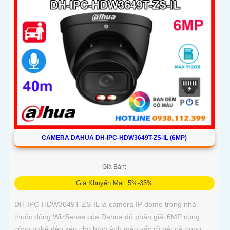
năng lưu trữ vượt trội với thiết kế nhỏ gọn cấp nguồn qua
PoE
CAMERA DAHUA DH-IPC-HDW3649T-ZS-IL (6MP)
Giá Bán:
Giá Khuyến Mại: 5%-35%
DH-IPC-HDW3649T-ZS-IL là camera IP dome trong nhà
thuộc dòng WizSense của Dahua độ phân giải 6MP cùng
công nghệ đèn kép cho hình ảnh màu sắc rõ nét cả trong