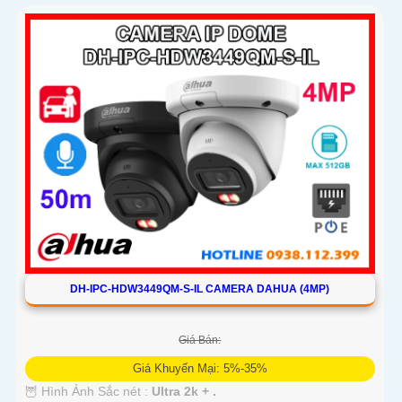
DH-IPC-HDW3449QM-S-IL CAMERA DAHUA (4MP)
Giá Bán:
Giá Khuyến Mại: 5%-35%
🦉 Hình Ảnh Sắc nét :
Ultra 2k + .