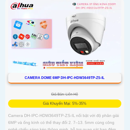
CAMERA DOME 6MP DH-IPC-HDW3649TP-ZS-IL
Giá Bán: Liên Hệ
Giá Khuyến Mại: 5%-35%
Camera DH-IPC-HDW3649TP-ZS-IL nổi bật với độ phân giải
6MP và ống kính có thể thay đổi 2. 7–13. 5mm cùng công
nghệ chiếu sáng kép thông minh, hỗ trợ quan sát ban đêm