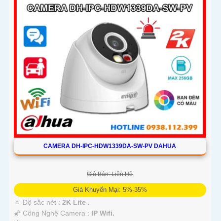
CAMERA DH-IPC-HDW1339DA-SW-PV DAHUA
Giá Bán: Liên Hệ
Giá Khuyến Mại: 5%-35%
🔅 Độ sắc nét :
2K Lite .
🌠 Công Nghệ Camera :
IP Wifi.