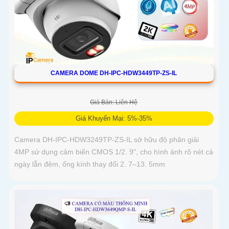
CAMERA DOME DH-IPC-HDW3449TP-ZS-IL
Giá Bán: Liên Hệ
Giá Khuyến Mại: 5%-35%
Camera DH-IPC-HDW3249TP-ZS-IL sở hữu độ phân giải
4MP sử dụng cảm biến CMOS 1/2. 9", cho hình ảnh rõ nét cả
ngày lẫn đêm, ống kính thay đổi 2. 7–13. 5mm