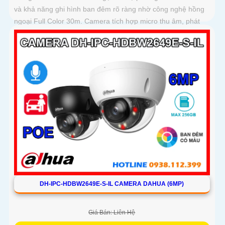
và khả năng ghi hình ban đêm rõ ràng nhờ công nghệ hồng
ngoại Full Color 30m. Camera tích hợp micro thu âm, phát
hiện chính xác người và phương tiện, hỗ trợ thẻ nhớ lên đến
256GB, đảm bảo ghi hình liên tục và hiệu quả
DH-IPC-HDBW2649E-S-IL CAMERA DAHUA (6MP)
Giá Bán: Liên Hệ