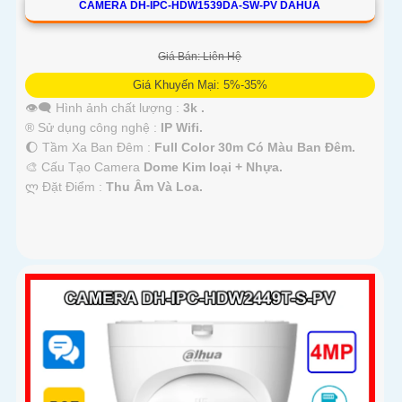
CAMERA DH-IPC-HDW1539DA-SW-PV DAHUA
Giá Bán: Liên Hệ
Giá Khuyến Mại: 5%-35%
👁️‍🗨 Hình ảnh chất lượng :
3k .
®️ Sử dụng công nghệ :
IP Wifi.
🌔 Tầm Xa Ban Đêm :
Full Color 30m Có Màu Ban Ðêm.
🎨 Cấu Tạo Camera
Dome Kim loại + Nhựa.
️ლ Đặt Điểm :
Thu Âm Và Loa.