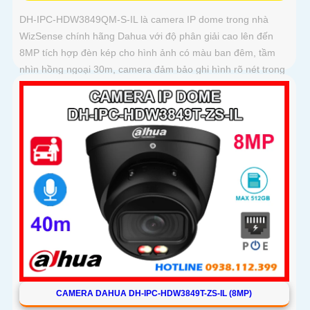
DH-IPC-HDW3849QM-S-IL là camera IP dome trong nhà
WizSense chính hãng Dahua với độ phân giải cao lên đến
8MP tích hợp đèn kép cho hình ảnh có màu ban đêm, tầm
nhìn hồng ngoại 30m, camera đảm bảo ghi hình rõ nét trong
mọi điều kiện ánh sáng. Hỗ trợ khe thẻ nhớ lên đến 512GB,
tích hợp micro ghi âm, chuẩn POE và khả năng nhận diện
chính xác người và phương tiện giám sát an ninh tốt
CAMERA DAHUA DH-IPC-HDW3849T-ZS-IL (8MP)