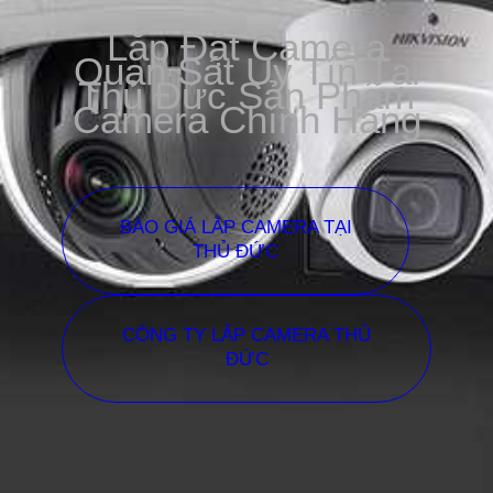
Lắp Đặt Camera
Quan Sát Uy Tín Tại
Thủ Đức Sản Phẩm
Camera Chính Hãng
BÁO GIÁ LẮP CAMERA TẠI
THỦ ĐỨC
CÔNG TY LẮP CAMERA THỦ
ĐỨC