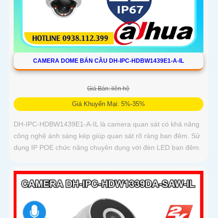
CAMERA DOME BÁN CẦU DH-IPC-HDBW1439E1-A-IL
Giá Bán: liên hệ
Giá Khuyến Mại: 5%-35%
DH-IPC-HDBW1439E1-A-IL là camera quan sát có khả năng
công nghệ ánh sáng kép giúp quan sát rõ ràng ban đêm. Sử
dụng IP POE chức năng chuyên dụng với đèn LED ban đêm.