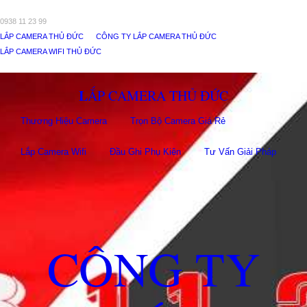
0938 11 23 99
LẮP CAMERA THỦ ĐỨC
CÔNG TY LẮP CAMERA THỦ ĐỨC
LẮP CAMERA WIFI THỦ ĐỨC
LẮP CAMERA THỦ ĐỨC
Thương Hiệu Camera
Trọn Bộ Camera Giá Rẻ
Lắp Camera Wifi
Đầu Ghi Phụ Kiên
Tư Vấn Giải Pháp
CÔNG TY