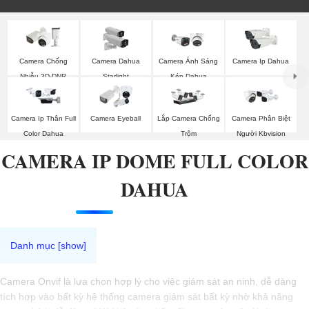
Camera Chống
Camera Dahua
Camera Ánh Sáng
Camera Ip Dahua
Nhiễu 3D-DNR
Starlight
Kép Dahua
Dahua
Camera Ip Thân Full
Camera Eyeball
Lắp Camera Chống
Camera Phân Biệt
Color Dahua
Trộm
Người Kbvision
CAMERA IP DOME FULL COLOR
DAHUA
Camera Onvif là lựa chọn hợp lý cho việc giám sát an ninh, dễ dàng
tích hợp vào bất kỳ hệ thống camera giám sát bất kỳ nhờ khả năng