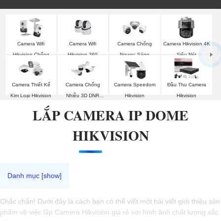
Camera Wifi
Camera Wifi
Camera Chống
Camera Hikvision 4K
Hikvision 360
Hikvision Chống
Ngược Sáng
Siêu Nét
Trộm
Hikvision
Camera Thiết Kế
Camera Chống
Camera Speedom
Đầu Thu Camera
Kim Loại Hikvision
Nhiễu 3D DNR
Hikvision
Hikvision
Hikvison
LẮP CAMERA IP DOME
HIKVISION
Chắc chắn! Dưới đây là cách bạn có thể viết một bài viết giới thiệu sản
phẩm về việc lắp Camera Hikvision giá rẻ với hình ảnh chất lượng sắc