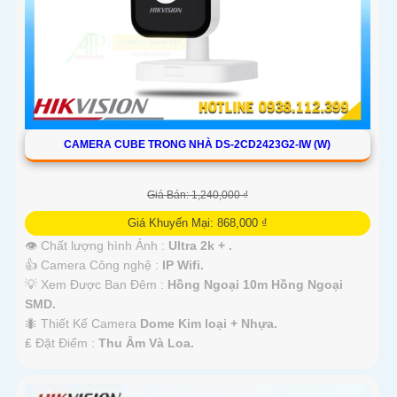
CAMERA CUBE TRONG NHÀ DS-2CD2423G2-IW (W)
Giá Bán: 1,240,000 ₫
Giá Khuyến Mại: 868,000 ₫
👁 Chất lượng hình Ảnh :
Ultra 2k + .
👍 Camera Công nghệ :
IP Wifi.
💡 Xem Được Ban Đêm :
Hồng Ngoại 10m Hồng Ngoại
SMD.
🐜 Thiết Kế Camera
Dome Kim loại + Nhựa.
️₤ Đặt Điểm :
Thu Âm Và Loa.