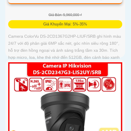
Giá Bán: 5,960,000 ₫
Giá Khuyến Mại: 5%-35%
Camera ColorVu DS-2CD1367G2HP-LIUF/SRB ghi hình màu
24/7 với độ phân giải 6MP sắc nét, góc nhìn siêu rộng 180°,
hỗ trợ đèn hồng ngoại và ánh sáng trắng tầm xa 30m. Tích
hợp micro, loa, khe thẻ nhớ đến 512GB, đèn cảnh báo xanh
đỏ và chống nước IP67, thích hợp giám sát ngoài trời hiệu
quả