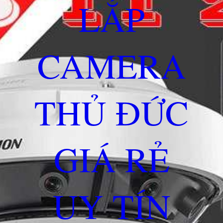
LẮP
CAMERA
THỦ ĐỨC
GIÁ RẺ
UY TÍN