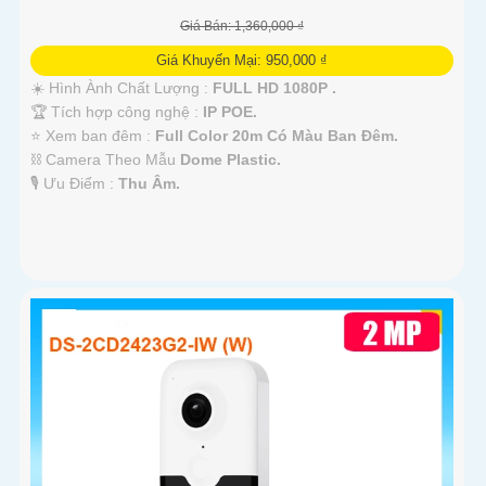
'
Giá Bán: 1,360,000 ₫
Giá Khuyến Mại: 950,000 ₫
☀️ Hình Ành Chất Lượng :
FULL HD 1080P .
🏆 Tích hợp công nghệ :
IP POE.
⭐ Xem ban đêm :
Full Color 20m Có Màu Ban Ðêm.
⛓ Camera Theo Mẫu
Dome Plastic.
️🎙 Ưu Điểm :
Thu Âm.