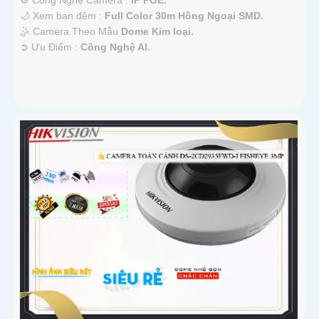
🌙 Xem ban đêm :
Full Color 30m Hồng Ngoại SMD.
🤹 Camera Theo Mẫu
Dome Kim loại.
️➲ Ưu Điểm :
Công Nghệ AI.