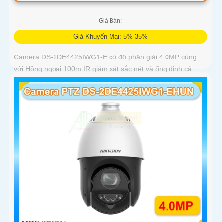
Giá Bán:
Giá Khuyến Mại: 5%-35%
Camera DS-2DE4425IWG1-E có độ phân giải 4.0MP cùng
với Hồng ngoại 100m IR giám sát sắc nét và ổng định cả
ngày và đêm