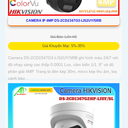
CAMERA IP 4MP DS-2CD2347G3-LIS2UY/SRB
Giá Bán: Liên Hệ
Giá Khuyến Mại: 5%-35%
Camera DS-2CD2347G3-LIS2UY/SRB ghi hình màu 24/7 với
độ nhạy sáng cực thấp 0.0001 Lux, cảm biến 1/1. 8” và độ
phân giải 4MP. Trang bị đèn kép 30m, micro kép thu âm, loa
cảnh báo...