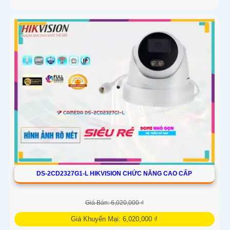
DS-2CD2327G1-L HIKVISION CHỨC NĂNG CAO CẤP
Giá Bán: 6,020,000 ₫
Giá Khuyến Mại: 6,020,000 ₫