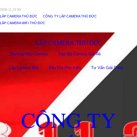
0938 11 23 99
LẮP CAMERA THỦ ĐỨC
CÔNG TY LẮP CAMERA THỦ ĐỨC
LẮP CAMERA WIFI THỦ ĐỨC
LẮP CAMERA THỦ ĐỨC
Thương Hiệu Camera
Trọn Bộ Camera Giá Rẻ
Lắp Camera Wifi
Đầu Ghi Phụ Kiên
Tư Vấn Giải Pháp
CÔNG TY