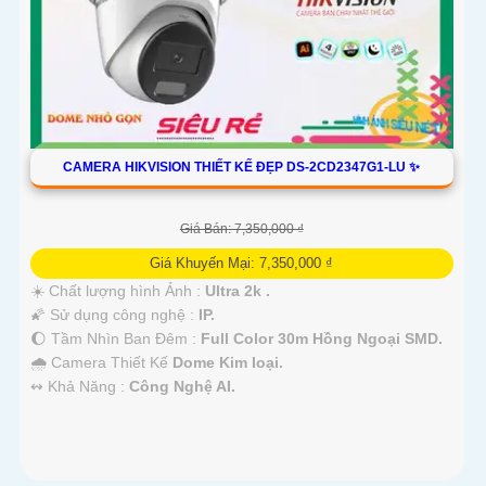
CAMERA HIKVISION THIẾT KẾ ĐẸP DS-2CD2347G1-LU ✨
Giá Bán: 7,350,000 ₫
Giá Khuyến Mại: 7,350,000 ₫
☀️ Chất lượng hình Ảnh :
Ultra 2k .
🌠 Sử dụng công nghệ :
IP.
🌔 Tầm Nhìn Ban Đêm :
Full Color 30m Hồng Ngoại SMD.
🌧️ Camera Thiết Kế
Dome Kim loại.
️↭ Khả Năng :
Công Nghệ AI.