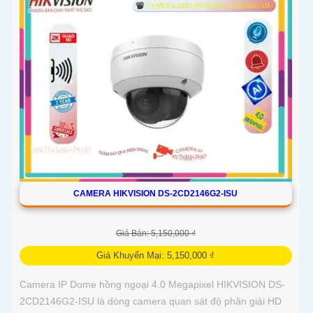
CAMERA HIKVISION DS-2CD2146G2-ISU
Giá Bán: 5,150,000 ₫
Giá Khuyến Mại: 5,150,000 ₫
Camera IP Dome hồng ngoại 4.0 Megapixel HIKVISION DS-
2CD2146G2-ISU là dòng camera quan sát độ phân giải HD