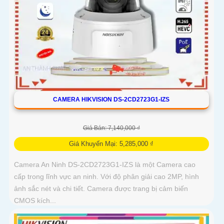
CAMERA HIKVISION DS-2CD2723G1-IZS
Giá Bán: 7,140,000 ₫
Giá Khuyến Mại: 5,285,000 ₫
Camera An Ninh DS-2CD2723G1-IZS là một Camera cao
cấp trong lĩnh vực an ninh. Với độ phân giải cao 2MP, hình
ảnh sắc nét và chi tiết. Camera được trang bị cảm biến
CMOS kích...