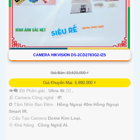
CAMERA HIKVISION DS-2CD2783G2-IZS
Giá Bán: 10,620,000 ₫
Giá Khuyến Mại: 6,890,000 ₫
👁️‍🗨 Độ Phân giải :
Ultra 4k 👍🏾 .
🕉️ Camera Công nghệ :
IP.
✪ Tầm Nhìn Ban Đêm :
Hồng Ngoại 40m Hồng Ngoại
Smart IR.
↕️ Cấu Tạo Camera
Dome Kim Loại.
️💠 Khả Năng :
Công Nghệ AI.