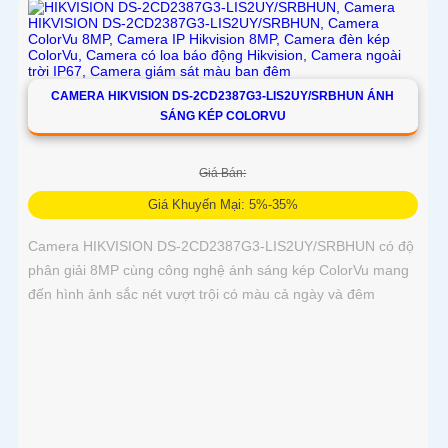
công nghệ PoE
CAMERA HIKVISION DS-2CD2387G3-LIS2UY/SRBHUN ÁNH
SÁNG KÉP COLORVU
Giá Bán:
Giá Khuyến Mại: 5%-35%
Camera HIKVISION DS-2CD2387G3-LIS2UY/SRBHUN có độ
phân giải 8MP cùng công nghệ ánh sáng kép ColorVu mang
đến hình ảnh sắc nét vượt trội có màu cả ngày và đêm