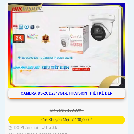
CAMERA DS-2CD2347G1-L HIKVISION THIẾT KẾ ĐẸP
Giá Bán: 7,100,000 ₫
Giá Khuyến Mại: 7,100,000 ₫
🦉 Độ Phân giải :
Ultra 2k .
⚙ Công Nghệ Camera :
IP POE.