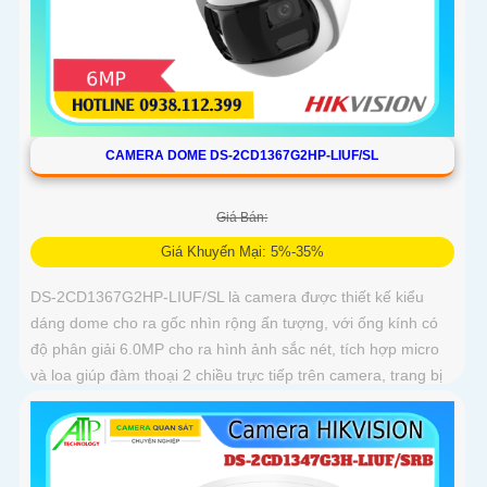
CAMERA DOME DS-2CD1367G2HP-LIUF/SL
Giá Bán:
Giá Khuyến Mại: 5%-35%
DS-2CD1367G2HP-LIUF/SL là camera được thiết kế kiểu
dáng dome cho ra gốc nhìn rộng ấn tượng, với ống kính có
độ phân giải 6.0MP cho ra hình ảnh sắc nét, tích hợp micro
và loa giúp đàm thoại 2 chiều trực tiếp trên camera, trang bị
chống nước IP 67