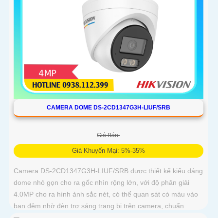
CAMERA DOME DS-2CD1347G3H-LIUF/SRB
Giá Bán:
Giá Khuyến Mại: 5%-35%
Camera DS-2CD1347G3H-LIUF/SRB được thiết kế kiểu dáng
dome nhỏ gọn cho ra gốc nhìn rộng lớn, với độ phân giải
4.0MP cho ra hình ảnh sắc nét, có thể quan sát có màu vào
ban đêm nhờ đèn trợ sáng trang bị trên camera, chuẩn
chống nước IP 67, hỗ trợ cấp nguồn qua dây mạng bằng