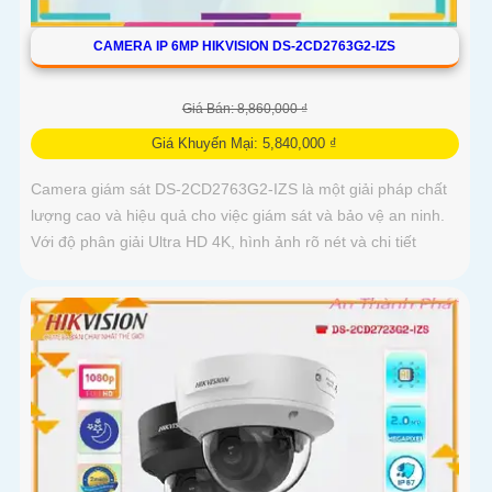
CAMERA IP 6MP HIKVISION DS-2CD2763G2-IZS
Giá Bán: 8,860,000 ₫
Giá Khuyến Mại: 5,840,000 ₫
Camera giám sát DS-2CD2763G2-IZS là một giải pháp chất
lượng cao và hiệu quả cho việc giám sát và bảo vệ an ninh.
Với độ phân giải Ultra HD 4K, hình ảnh rõ nét và chi tiết