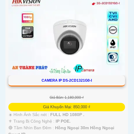
CAMERA IP DS-2CD1321G0-I
Giá Bán: 1,180,000 ₫
Giá Khuyến Mại: 850,000 ₫
☀️ Hình Ảnh Sắc nét :
FULL HD 1080P .
⚜️ Trang Bị Công Nghệ :
IP POE.
🔴 Tầm Nhìn Ban Đêm :
Hồng Ngoại 30m Hồng Ngoại