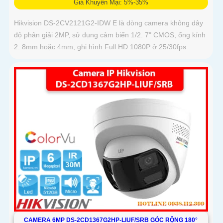
Giá Khuyến Mại: 5%-35%
Hikvision DS-2CV2121G2-IDW E là dòng camera không dây
độ phân giải 2MP, sử dụng cảm biến 1/2. 7" CMOS, ống kính
2. 8mm hoặc 4mm, ghi hình Full HD 1080P ở 25/30fps
CAMERA 6MP DS-2CD1367G2HP-LIUF/SRB GÓC RỘNG 180°