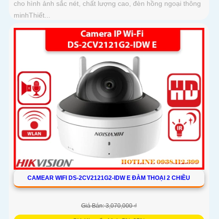
cho hình ảnh sắc nét, chất lượng cao, đèn hồng ngoại thông
minhThiết...
CAMEAR WIFI DS-2CV2121G2-IDW E ĐÀM THOẠI 2 CHIỀU
Giá Bán: 3,070,000 ₫