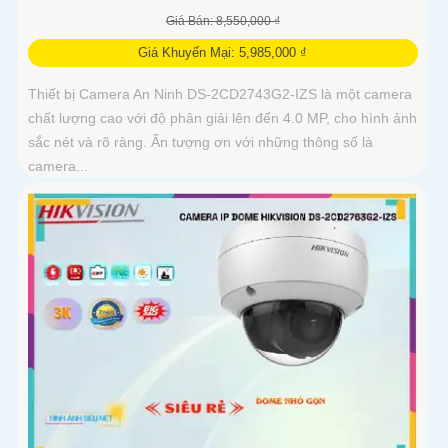
Giá Bán: 8,550,000 ₫
Giá Khuyến Mại: 5,985,000 ₫
Thiết bị Camera An Ninh DS-2CD2743G2-IZS là một camera
chất lượng cao với độ phân giải lên đến 4.0 MP, cho hình ảnh
sắc nét và rõ ràng. Ấn tượng ơn với những thông số là
camera...