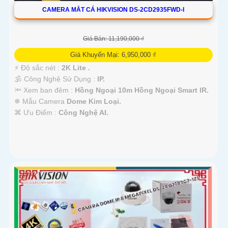
CAMERA MẮT CÁ HIKVISION DS-2CD2935FWD-I
Giá Bán: 11,190,000 ₫
Giá Khuyến Mại: 6,950,000 ₫
️⚡ Độ sắc nét :
2K Lite .
🕉️ Công Nghệ Sử Dụng :
IP.
🔦 Xem ban đêm :
Hồng Ngoại 10m Hồng Ngoại Smart IR.
❄ Mẫu Camera
Dome Kim Loại.
️⌘ Ưu Điểm :
Công Nghệ AI.