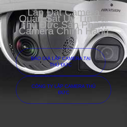
Lắp Đặt Camera
Quan Sát Uy Tín Tại
Thủ Đức Sản Phẩm
Camera Chính Hãng
BÁO GIÁ LẮP CAMERA TẠI
THỦ ĐỨC
CÔNG TY LẮP CAMERA THỦ
ĐỨC