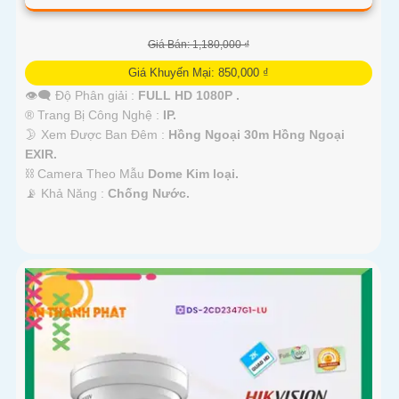
Giá Bán: 1,180,000 ₫
Giá Khuyến Mại: 850,000 ₫
👁️‍🗨 Độ Phân giải :
FULL HD 1080P .
®️ Trang Bị Công Nghệ :
IP.
🌛 Xem Được Ban Đêm :
Hồng Ngoại 30m Hồng Ngoại
EXIR.
⛓ Camera Theo Mẫu
Dome Kim loại.
️📡 Khả Năng :
Chống Nước.