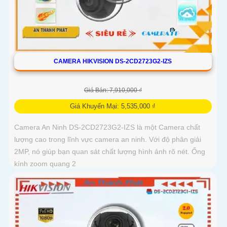
CAMERA HIKVISION DS-2CD2723G2-IZS
Giá Bán: 7,910,000 ₫
Giá Khuyến Mại: 5,535,000 ₫
Camera An Ninh DS-2CD2723G2-IZS là một Camera chất
lượng cao trong lĩnh vực camera an ninh. Với độ phân giải
2MP, nó giúp bạn quan sát chất lượng hình ảnh rõ nét. Ống
kính zoom quang 2