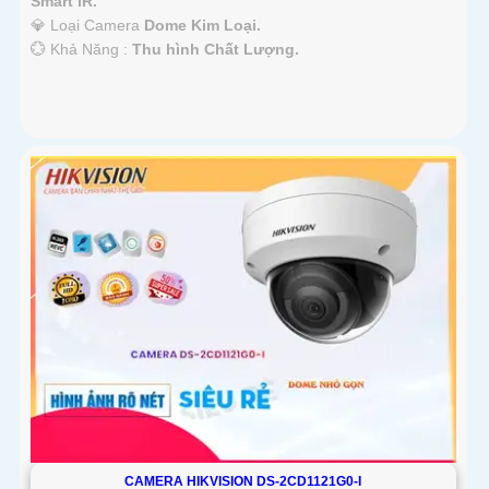
Smart IR.
💎 Loại Camera
Dome Kim Loại.
️💮 Khả Năng :
Thu hình Chất Lượng.
CAMERA HIKVISION DS-2CD1121G0-I