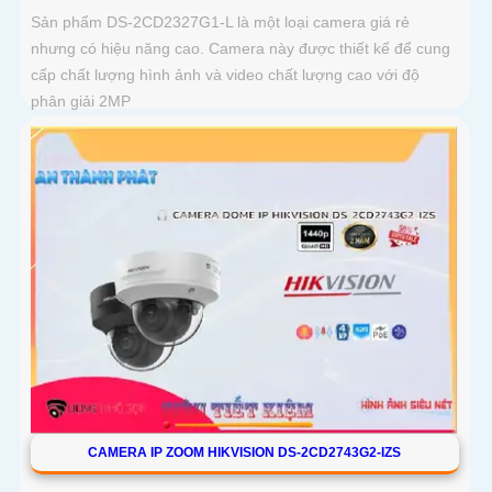
Sản phẩm DS-2CD2327G1-L là một loại camera giá rẻ
nhưng có hiệu năng cao. Camera này được thiết kế để cung
cấp chất lượng hình ảnh và video chất lượng cao với độ
phân giải 2MP
CAMERA IP ZOOM HIKVISION DS-2CD2743G2-IZS