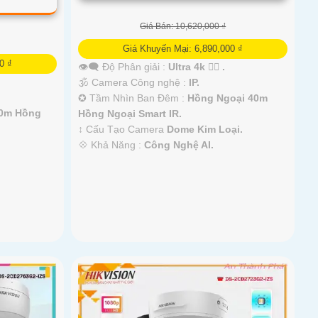
Giá Bán: 10,620,000 ₫
Giá Khuyến Mại: 6,890,000 ₫
0 ₫
👁️‍🗨 Độ Phân giải :
Ultra 4k 👍🏾 .
🕉️ Camera Công nghệ :
IP.
✪ Tầm Nhìn Ban Đêm :
Hồng Ngoại 40m
10m Hồng
Hồng Ngoại Smart IR.
↕️ Cấu Tạo Camera
Dome Kim Loại.
️💠 Khả Năng :
Công Nghệ AI.