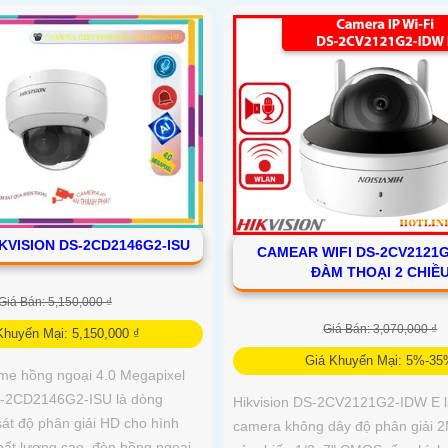
KVISION DS-2CD2146G2-ISU
CAMEAR WIFI DS-2CV2121G
ĐÀM THOẠI 2 CHIỀ
Giá Bán: 5,150,000 ₫
Giá Bán: 3,070,000 ₫
Khuyến Mại: 5,150,000 ₫
Giá Khuyến Mại: 5%-3
me hồng ngoại 4.0 Megapixel
-2CD2146G2-ISU là dòng
Hikvision DS-2CV2121G2-IDW E l
át độ phân giải HD cho hình
camera không dây độ phân giải 2
hất lượng cao, đèn hồng ngoại