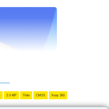
g
2.0 MP
Thân
CMOS
Xoay 360