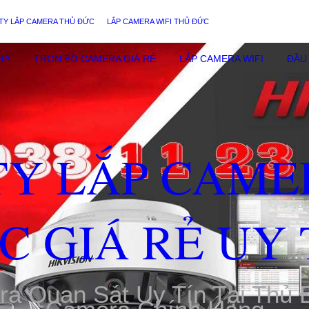
TY LẮP CAMERA THỦ ĐỨC
LẮP CAMERA WIFI THỦ ĐỨC
RA
TRỌN BỘ CAMERA GIÁ RẺ
LẮP CAMERA WIFI
ĐẦU 
TY LẮP CAME
C GIÁ RẺ UY 
ra Quan Sát Uy Tín Tại Thủ