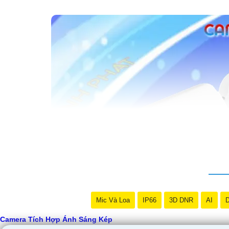
Mic Và Loa
IP66
3D DNR
AI
D
Camera Tích Hợp Ánh Sáng Kép