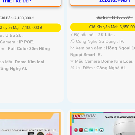
2CD2935FWD-I
THIẾT KẾ ĐẸP
Giá Bán: 11,190,000 ₫
Giá Bán: 7,100,000 ₫
Giá Khuyến Mại: 6,950,00
Khuyến Mại: 7,100,000 ₫
️⚡ Độ sắc nét :
2K Lite .
i :
Ultra 2k .
🕉️ Công Nghệ Sử Dụng :
IP.
 Camera :
IP POE.
🔦 Xem ban đêm :
Hồng Ngoại 
êm :
Full Color 30m Hồng
Ngoại Smart IR.
❄ Mẫu Camera
Dome Kim Loại.
heo Mẫu
Dome Kim loại.
️⌘ Ưu Điểm :
Công Nghệ AI.
ông Nghệ AI.