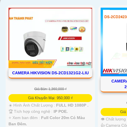
CAMERA HIKVISION DS-2CD1321G2-LIU
CAMERA
2
Giá Bán: 1,360,000 ₫
Giá Khuyến Mại: 950,000 ₫
☀️ Hình Ành Chất Lượng :
FULL HD 1080P .
🏆 Tích hợp công nghệ :
IP POE.
Giá
⭐ Xem ban đêm :
Full Color 20m Có Màu
👁 Chất lượng
Ban Ðêm.
👍 Camera Cô