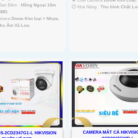
💎 Loại Camera
Dome Kim Loại.
Ban Đêm :
Hồng Ngoại 10m
️💮 Khả Năng :
Thu hình Chất L
SMD.
Camera
Dome Kim loại + Nhựa.
hu Âm Và Loa.
CAMERA MẮT CÁ HIKVISI
S-2CD2347G1-L HIKVISION