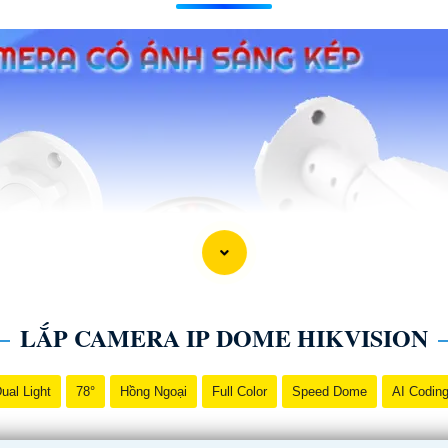
LẮP CAMERA IP DOME HIKVISION
ual Light
78°
Hồng Ngoại
Full Color
Speed Dome
AI Codin