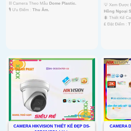
⛓ Camera Theo Mẫu
Dome Plastic.
💡 Xem Được 
️🎙 Ưu Điểm :
Thu Âm.
Hồng Ngoại 
🐜 Thiết Kế 
️₤ Đặt Điểm :
T
'
CAMERA HIKVISION THIẾT KẾ ĐẸP DS-
CAMERA D