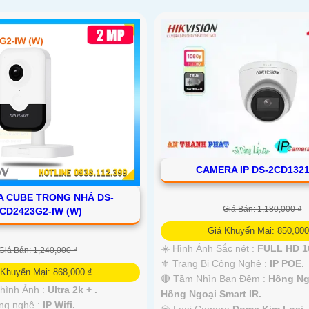
CAMERA IP DS-2CD1321
 CUBE TRONG NHÀ DS-
Giá Bán: 1,180,000 ₫
CD2423G2-IW (W)
Giá Khuyến Mại: 850,000
☀️ Hình Ảnh Sắc nét :
FULL HD 1
Giá Bán: 1,240,000 ₫
⚜️ Trang Bị Công Nghệ :
IP POE.
 Khuyến Mại: 868,000 ₫
🔴 Tầm Nhìn Ban Đêm :
Hồng Ng
 hình Ảnh :
Ultra 2k + .
Hồng Ngoại Smart IR.
ng nghệ :
IP Wifi.