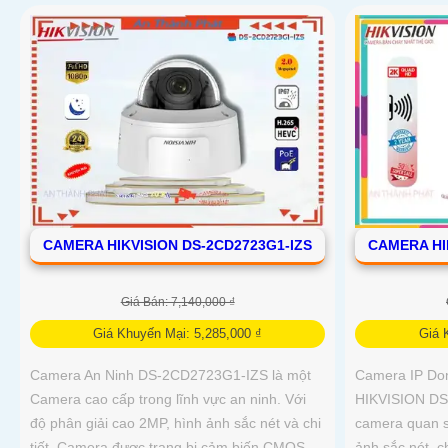
CAMERA HIKVISION DS-2CD2723G1-IZS
CAMERA HI
Giá Bán: 7,140,000 ₫
Giá Khuyến Mại: 5,285,000 ₫
Giá 
Camera An Ninh DS-2CD2723G1-IZS là một
Camera IP Do
Camera cao cấp trong lĩnh vực an ninh. Với
HIKVISION DS
độ phân giải cao 2MP, hình ảnh sắc nét và chi
camera quan s
tiết. Camera được trang bị cảm biến CMOS
ảnh sắc nét, c