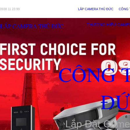
0938 11 23 99
LẮP CAMERA THỦ ĐỨC
CÔNG 
LẮP CAMERA THỦ ĐỨC
THƯƠNG HIỆU CAME
CÔNG 
ĐỨ
Lắp Đặt Came