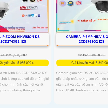
IP ZOOM HIKVISION DS-
CAMERA IP 6MP HIKVISIO
2CD2743G2-IZS
2CD2763G2-IZS
Giá Bán: 8,550,000 ₫
Giá Bán: 8,860,000 ₫
Khuyến Mại: 5,985,000 ₫
Giá Khuyến Mại: 5,840,00
era An Ninh DS-2CD2743G2-IZS
Camera giám sát DS-2CD2763G2-
chất lượng cao với độ phân giải
giải pháp chất lượng cao và hiệu 
, cho hình ảnh sắc nét và rõ
giám sát và bảo vệ an ninh. Với đ
g ơn với những thông số là
Ultra HD 4K, hình ảnh rõ nét và chi