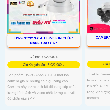
CAMERA 
DS-2CD2327G1-L HIKVISION CHỨC
NĂNG CAO CẤP
Giá Bán: 6,020,000 ₫
Giá 
Giá Khuyến Mại: 6,020,000 ₫
Thiết bị Cam
Sản phẩm DS-2CD2327G1-L là một loại
là một camera 
camera giá rẻ nhưng có hiệu năng cao.
lên đến 4.0 MP
Camera này được thiết kế để cung cấp chất
ràng. Ấn tượn
lượng hình ảnh và video chất lượng cao với
camera...
độ phân giải 2MP