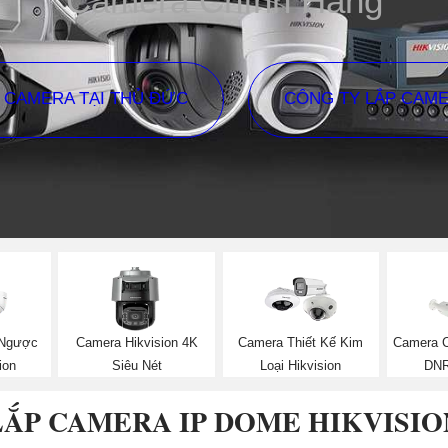
Camera Chính Hãng
P CAMERA TẠI THỦ ĐỨC
CÔNG TY LẮP CAM
 Ngược
Camera Hikvision 4K
Camera Thiết Kế Kim
Camera C
ion
Siêu Nét
Loại Hikvision
DNR
LẮP CAMERA IP DOME HIKVISIO