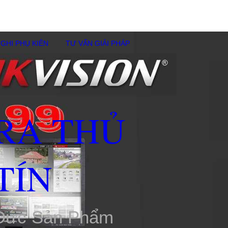
GHI PHỤ KIÊN
TƯ VẤN GIẢI PHÁP
RA THỦ
TÍN
 Đức Sản Phẩm