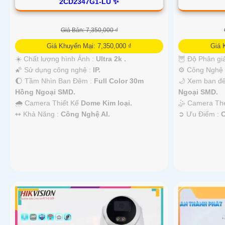
2CD2347G1-LU ✨
Giá Bán: 7,350,000 ₫
Giá Khuyến Mại: 7,350,000 ₫
Giá 
☀️ Chất lượng hình Ảnh :
Ultra 2k .
🦉 Độ Phân giả
🌠 Sử dụng công nghệ :
IP.
⚙ Công Nghệ
🌔 Tầm Nhìn Ban Đêm :
Full Color 30m
🌙 Xem ban đ
Hồng Ngoại SMD.
Ngoại SMD.
🌧️ Camera Thiết Kế
Dome Kim loại.
🤹 Camera T
️↭ Khả Năng :
Công Nghệ AI.
️➲ Ưu Điểm :
C