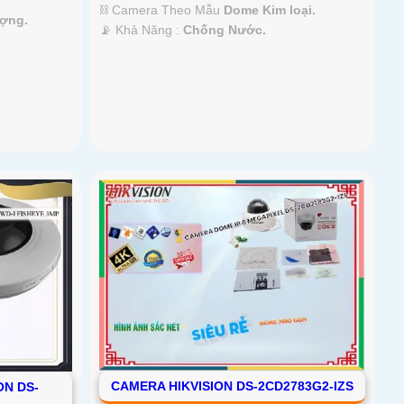
⛓ Camera Theo Mẫu
Dome Kim loại.
ượng.
️📡 Khả Năng :
Chống Nước.
CAMERA HIKVISION DS-2CD2783G2-IZS
ON DS-