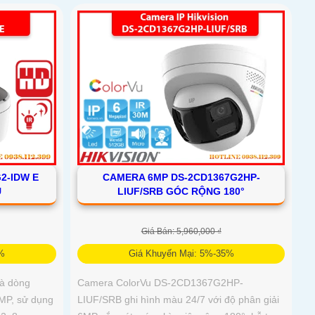
2-IDW E
CAMERA 6MP DS-2CD1367G2HP-
U
LIUF/SRB GÓC RỘNG 180°
Giá Bán: 5,960,000 ₫
5%
Giá Khuyến Mại: 5%-35%
à dòng
Camera ColorVu DS-2CD1367G2HP-
MP, sử dụng
LIUF/SRB ghi hình màu 24/7 với độ phân giải