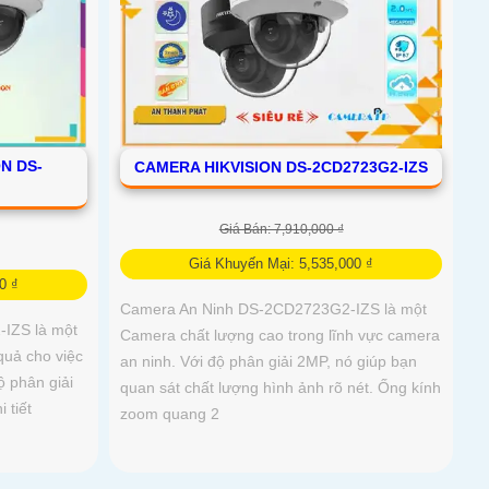
N DS-
CAMERA HIKVISION DS-2CD2723G2-IZS
Giá Bán: 7,910,000 ₫
Giá Khuyến Mại: 5,535,000 ₫
0 ₫
Camera An Ninh DS-2CD2723G2-IZS là một
IZS là một
Camera chất lượng cao trong lĩnh vực camera
quả cho việc
an ninh. Với độ phân giải 2MP, nó giúp bạn
ộ phân giải
quan sát chất lượng hình ảnh rõ nét. Ống kính
 tiết
zoom quang 2