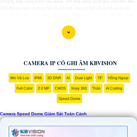
công ty, hay công trình xây dựng. Với khả năng quét góc nhìn lên đến
360 độ và zoom quang học mạnh mẽ, bạn có thể dễ dàng giám sát
toàn bộ khu vực một cách chi tiết và chính xác. Camera còn tích hợp
nhiều tính năng thông minh như nhận diện khuôn mặt, cảnh báo
chuyển động và ghi hình chất lượng cao, giúp bạn bảo vệ tài sản và
người thân một cách hiệu quả. Với thiết kế chắc chắn và khả năng
hoạt động ổn định, Camera Speed Dome Giám Sát Toàn Cảnh đáng
để bạn cân nhắc khi cần một giải pháp an ninh đáng tin cậy.
CAMERA IP CÓ GHI ÂM KBVISION
Mic Và Loa
IP66
3D DNR
AI
Dual Light
78°
Hồng Ngoại
Full Color
2.0 MP
CMOS
Xoay 360
Thân
AI Coding
Speed Dome
Camera Speed Dome Giám Sát Toàn Cảnh
'