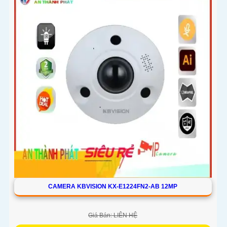
Loa rõ ràng để mang lại trải nghiệm hình ảnh và âm thanh
tốt nhất
CAMERA KBVISION KX-E1224FN2-AB 12MP
Giá Bán: LIÊN HỆ