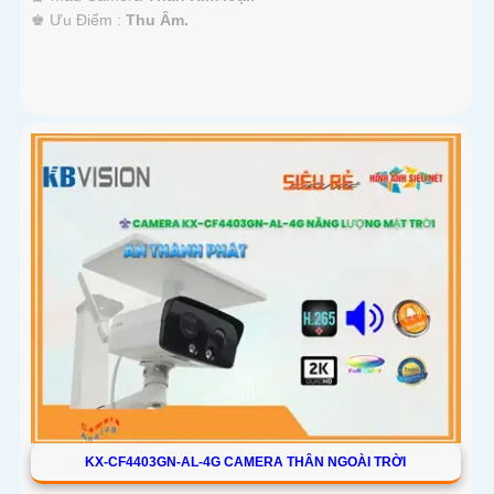
️♚ Ưu Điểm :
Thu Âm.
KX-CF4403GN-AL-4G CAMERA THÂN NGOÀI TRỜI