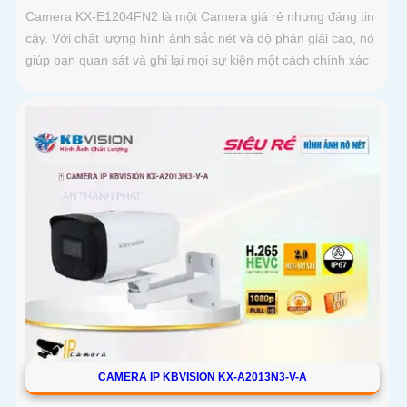
Camera KX-E1204FN2 là một Camera giá rẻ nhưng đáng tin
cậy. Với chất lượng hình ảnh sắc nét và độ phân giải cao, nó
giúp bạn quan sát và ghi lại mọi sự kiện một cách chính xác
CAMERA IP KBVISION KX-A2013N3-V-A