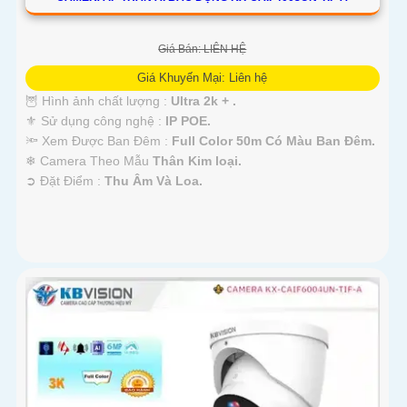
Giá Bán: LIÊN HỆ
Giá Khuyến Mại: Liên hệ
🦉 Hình ảnh chất lượng :
Ultra 2k + .
⚜️ Sử dụng công nghệ :
IP POE.
🔦 Xem Được Ban Đêm :
Full Color 50m Có Màu Ban Ðêm.
❄ Camera Theo Mẫu
Thân Kim loại.
️➲ Đặt Điểm :
Thu Âm Và Loa.