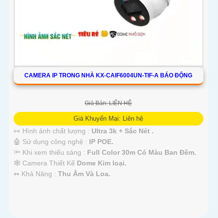
CAMERA IP TRONG NHÀ KX-CAIF6004UN-TIF-A BÁO ĐỘNG
Giá Bán: LIÊN HỆ
Giá Khuyến Mại: Liên hệ
👀 Hình ảnh chất lượng :
Ultra 3k + Sắc Nét .
🤖️ Sử dụng công nghệ :
IP POE.
🔦 Khi xem thiếu sáng :
Full Color 30m Có Màu Ban Ðêm.
🕸️ Camera Thiết Kế
Dome Kim loại.
️↭ Khả Năng :
Thu Âm Và Loa.