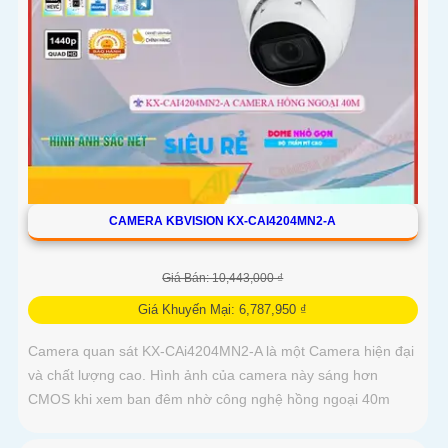
CAMERA KBVISION KX-CAI4204MN2-A
Giá Bán: 10,443,000 ₫
Giá Khuyến Mại: 6,787,950 ₫
Camera quan sát KX-CAi4204MN2-A là một Camera hiện đại
và chất lượng cao. Hình ảnh của camera này sáng hơn
CMOS khi xem ban đêm nhờ công nghệ hồng ngoại 40m