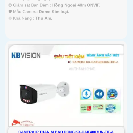
✪ Giám sát Ban Đêm :
Hồng Ngoại 40m ONVIF.
🛡 Mẫu Camera
Dome Kim loại.
️✤ Khả Năng :
Thu Âm.
CAMERA IP THÂN AI BÁO ĐỘNG KX-CAIF4003UN-TIF-A