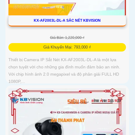
KX-AF2003L-DL-A SẮC NÉT KBVISION
Giá Bán: 1,220,000 ₫
Giá Khuyến Mại: 793,000 ₫
Thiết bị Camera IP Sắt Nét KX-AF2003L-DL-A là một lựa
chọn tuyệt vời cho những gia đình muốn đảm bảo an ninh.
Với chip hình ảnh 2.0 megapixel và độ phân giải FULL HD
1080P,...