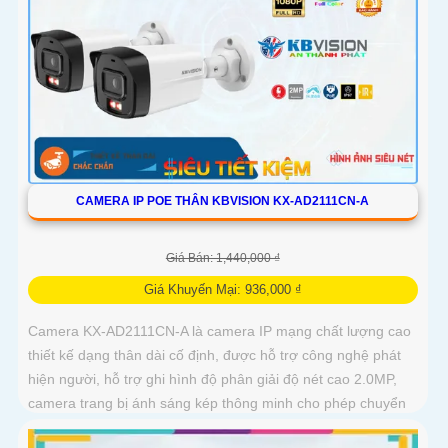
CAMERA IP POE THÂN KBVISION KX-AD2111CN-A
Giá Bán: 1,440,000 ₫
Giá Khuyến Mại: 936,000 ₫
Camera KX-AD2111CN-A là camera IP mạng chất lượng cao
thiết kế dạng thân dài cố định, được hỗ trợ công nghệ phát
hiện người, hỗ trợ ghi hình độ phân giải độ nét cao 2.0MP,
camera trang bị ánh sáng kép thông minh cho phép chuyển
đổi linh hoạt giữa chế độ hồng ngoại và led trợ sáng ban