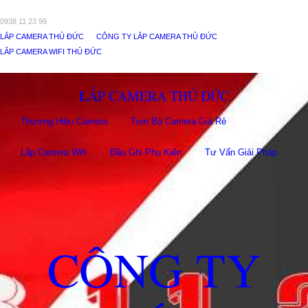
0938 11 23 99
LẮP CAMERA THỦ ĐỨC
CÔNG TY LẮP CAMERA THỦ ĐỨC
LẮP CAMERA WIFI THỦ ĐỨC
LẮP CAMERA THỦ ĐỨC
Thương Hiệu Camera
Trọn Bộ Camera Giá Rẻ
Lắp Camera Wifi
Đầu Ghi Phụ Kiên
Tư Vấn Giải Pháp
CÔNG TY