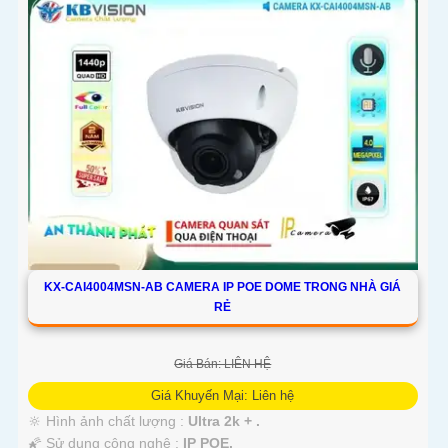
KX-CAI4004MSN-AB CAMERA IP POE DOME TRONG NHÀ GIÁ
RẺ
Giá Bán: LIÊN HỆ
Giá Khuyến Mại: Liên hệ
🔆 Hình ảnh chất lượng :
Ultra 2k + .
🌠 Sử dụng công nghệ :
IP POE.