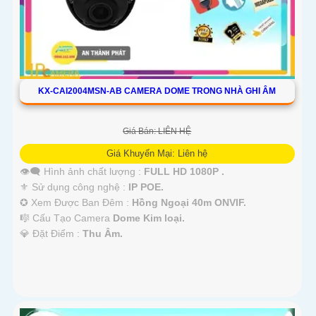
KX-CAI2004MSN-AB CAMERA DOME TRONG NHÀ GHI ÂM
Giá Bán: LIÊN HỆ
Giá Khuyến Mại: Liên hệ
👁️‍🗨 Hình ảnh chất lượng :
FULL HD 1080P .
⚜️ Sử dụng công nghệ :
IP POE.
✪ Xem Được Ban Đêm :
Hồng Ngoại 40m ONVIF.
🎼️ Cấu Tạo Camera
Dome Kim loại.
️💎 Đặt Điểm :
Thu Âm.