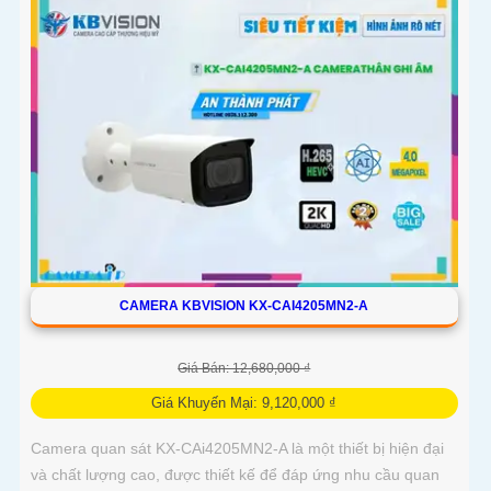
đêm, giúp giám sát bảo vệ an ninh ban đêm một cách linh
hoạt
CAMERA KBVISION KX-CAI4205MN2-A
Giá Bán: 12,680,000 ₫
Giá Khuyến Mại: 9,120,000 ₫
Camera quan sát KX-CAi4205MN2-A là một thiết bị hiện đại
và chất lượng cao, được thiết kế để đáp ứng nhu cầu quan