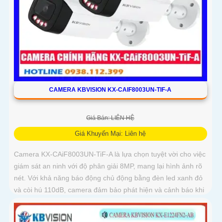
CAMERA KBVISION KX-CAIF8003UN-TIF-A
Giá Bán: LIÊN HỆ
Giá Khuyến Mại: Liên hệ
Camera KX-CAiF8003UN-TiF-A là lựa chọn tuyệt vời cho việc
giám sát an ninh với độ phân giải 8MP, mang lại hình ảnh rõ
nét. Với khả năng báo động chủ động bằng đèn led xanh đỏ
và còi hú 110dB, camera đảm bảo phát hiện và cảnh báo khi
có xâm nhậpThiết bị Camera Giá Rẻ Công Nghệ POE KX-
CAiF8003UN-TiF-A tích hợp chức năng cao cấp Thu Âm Và