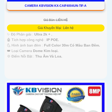
CAMERA KBVISION KX-CAIF4004UN-TIF-A
Giá Bán: LIÊN HỆ
Giá Khuyến Mại: Liên hệ
✨ Độ Phân giải :
Ultra 2k + .
🤖️ Tích hợp công nghệ :
IP POE.
🌜 Hình ảnh ban đêm :
Full Color 30m Có Màu Ban Ðêm.
👑 Loại Camera
Dome Kim loại.
️💠 Điểm Nỗi Bật :
Thu Âm Và Loa.