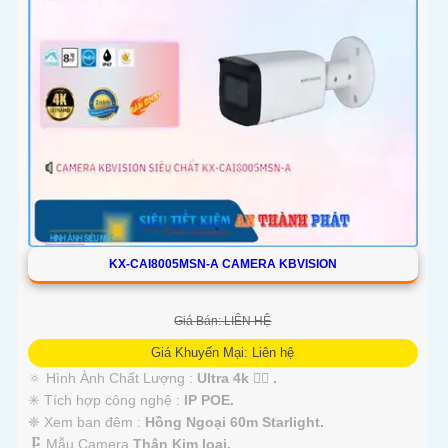
KX-CAI8005MSN-A CAMERA KBVISION
Giá Bán: LIÊN HỆ
Giá Khuyến Mại: Liên hệ
🔅 Hình Ành Chất Lượng :
Ultra 4k 👍🏾 .
✳️ Tích hợp công nghệ :
IP POE.
❈ Xem ban đêm :
Hồng Ngoại 60m Starlight.
🗜️ Mẫu Camera
Thân Kim loại.