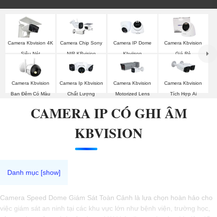
Camera Kbvision 4K
Camera Chip Sony
Camera IP Dome
Camera Kbvision
Siêu Nét
NIR KBvision
Kbviison
Giá Rẻ
Camera Kbvision
Camera Ip Kbvision
Camera Kbvision
Camera Kbvision
Ban Đêm Có Màu
Chất Lượng
Motorized Lens
Tích Hợp Ai
CAMERA IP CÓ GHI ÂM
KBVISION
Camera Speed Dome Giám Sát Toàn Cảnh là lựa chọn hoàn hảo cho
việc giám sát an ninh tại các khu vực lớn như bệnh viện, trường học,