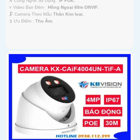
⚒ Công Nghệ Sử Dụng :
IP POE.
⭐ Video Ban Đêm :
Hồng Ngoại 60m ONVIF.
🗜️ Camera Theo Mẫu
Thân Kim loại.
️➲ Ưu Điểm :
Thu Âm.