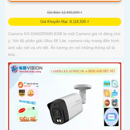
Giá Bán: 12,490,000 ₫
Giá Khuyến Mại: 8,118,500 ₫
Camera KX-DAi5005MN-EAB là một Camera giá rẻ đáng chú
ý. Với độ phân giải Ultra 4K Lite, camera này mang đến hình
ảnh sắc nét và chi tiết. Ấn tượng ơn với những thông số là
khả...