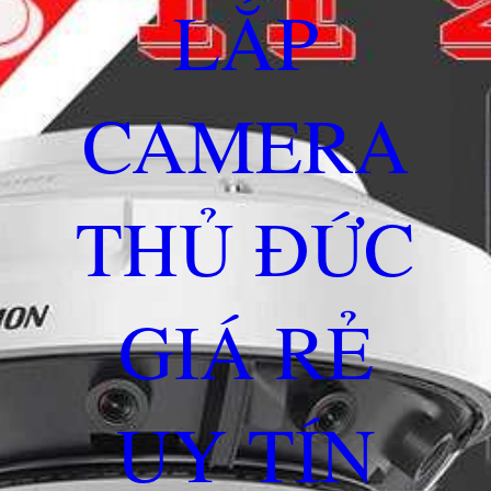
LẮP
CAMERA
THỦ ĐỨC
GIÁ RẺ
UY TÍN