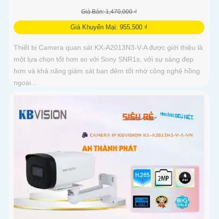
Giá Bán: 1,470,000 ₫
Giá Khuyến Mại: 955,500 ₫
Thiết bị Camera quan sát KX-A2013N3-V-A được giới thiệu là
một lựa chọn tốt hơn so với Sony SNR1s, với sự sáng đẹp
hơn và khả năng giám sát ban đêm tốt nhờ công nghệ hồng
ngoại...