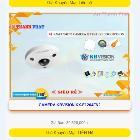
Giá Khuyến Mại: Liên hệ
Camera giám sát KX-E1224FN2-AB sử dụng công nghệ
Starlight tiên tiến, có khả năng giám sát tốt trong môi trường
thiếu ánh sáng. Với độ phân giải HD IP, sản phẩm này mang
lại hình ảnh chất lượng cao, rõ nét
CAMERA KBVISION KX-E1204FN2
Giá Bán: 39,520,000 ₫
Giá Khuyến Mại: LIÊN H₫