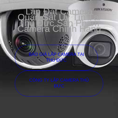
Lắp Đặt Camera
Quan Sát Uy Tín Tại
Thủ Đức Sản Phẩm
Camera Chính Hãng
BÁO GIÁ LẮP CAMERA TẠI
THỦ ĐỨC
CÔNG TY LẮP CAMERA THỦ
ĐỨC