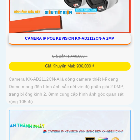
CAMERA IP POE KBVISION KX-AD2112CN-A 2MP
Giá Bán: 1,440,000 ₫
Giá Khuyến Mại: 936,000 ₫
Camera KX-AD2112CN-A là dòng camera thiết kế dạng
Dome mang đến hình ảnh sắc nét với độ phân giải 2.0MP,
trang bị ống kính 2. 8mm cung cấp hình ảnh góc quan sát
rộng 105 độ