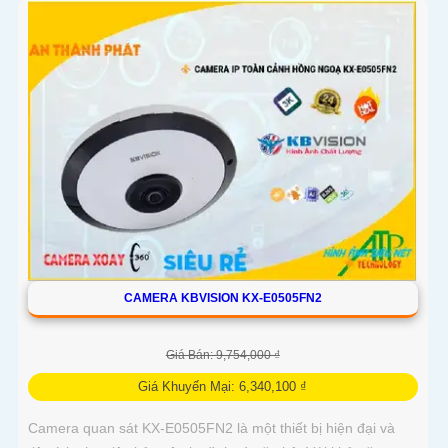
CAMERA KBVISION KX-E0505FN2
Giá Bán: 9,754,000 ₫
Giá Khuyến Mại: 6,340,100 ₫
Camera quan sát KX-E0505FN2 là một thiết bị hiện đại và