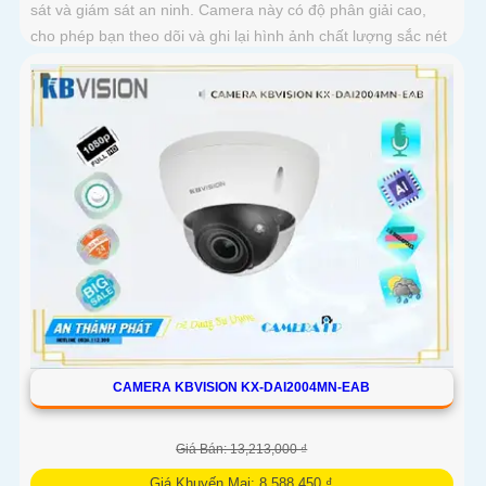
sát và giám sát an ninh. Camera này có độ phân giải cao,
cho phép bạn theo dõi và ghi lại hình ảnh chất lượng sắc nét
CAMERA KBVISION KX-DAI2004MN-EAB
Giá Bán: 13,213,000 ₫
Giá Khuyến Mại: 8,588,450 ₫