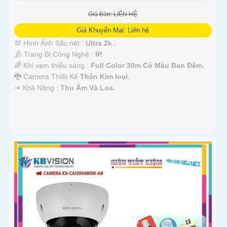
Giá Bán: LIÊN HỆ
Giá Khuyến Mại: Liên hệ
💯 Hình Ảnh Sắc nét :
Ultra 2k .
🕉️ Trang Bị Công Nghệ :
IP.
🌈 Khi xem thiếu sáng :
Full Color 30m Có Màu Ban Ðêm.
🐉️ Camera Thiết Kế
Thân Kim loại.
️⇝ Khả Năng :
Thu Âm Và Loa.