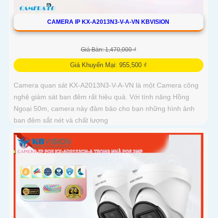
CAMERA IP KX-A2013N3-V-A-VN KBVISION
Giá Bán: 1,470,000 ₫
Giá Khuyến Mại: 955,500 ₫
Camera quan sát KX-A2013N3-V-A-VN là một Camera công
nghệ giám sát ban đêm rất hiệu quả. Với tính năng Hồng
Ngoại 50m, camera này đảm bảo cho bạn những hình ảnh
ban đêm sắt nét và chất lượng