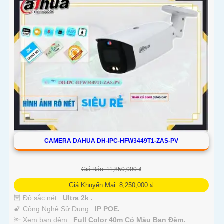
CAMERA DAHUA DH-IPC-HFW3449T1-ZAS-PV
Giá Bán: 11,850,000 ₫
Giá Khuyến Mại: 8,250,000 ₫
🦉 Độ sắc nét :
Ultra 2k .
🌠 Công Nghệ Sử Dụng :
IP POE.
🔦 Xem ban đêm :
Full Color 40m Có Màu Ban Đêm.