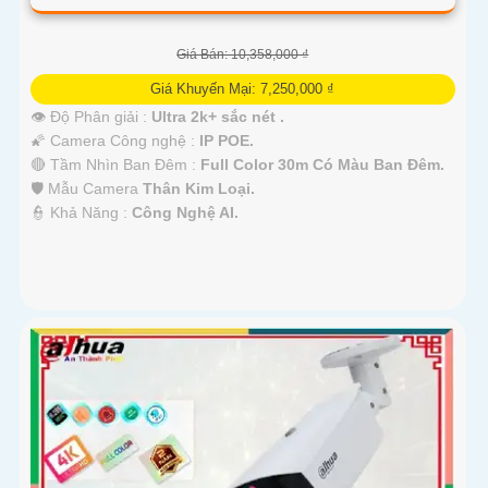
Giá Bán: 10,358,000 ₫
Giá Khuyến Mại: 7,250,000 ₫
👁 Độ Phân giải :
Ultra 2k+ sắc nét .
🌠 Camera Công nghệ :
IP POE.
🔴 Tầm Nhìn Ban Đêm :
Full Color 30m Có Màu Ban Đêm.
🛡 Mẫu Camera
Thân Kim Loại.
️👮 Khả Năng :
Công Nghệ AI.