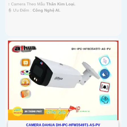
↕️ Camera Theo Mẫu
Thân Kim Loại.
️👮 Ưu Điểm :
Công Nghệ AI.
CAMERA DAHUA DH-IPC-HFW3549T1-AS-PV