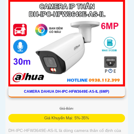
chính xác người và xe, camera giúp giảm thiểu cảnh báo giả
hiệu quả
CAMERA DAHUA DH-IPC-HFW3649E-AS-IL (6MP)
Giá Bán:
Giá Khuyến Mại: 5%-35%
DH-IPC-HFW3649E-AS-IL là dòng camera thân cố định của