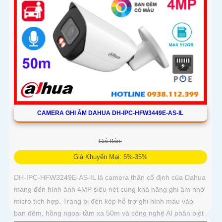
CAMERA GHI ÂM DAHUA DH-IPC-HFW3449E-AS-IL
Giá Bán:
Giá Khuyến Mại: 5%-35%
DH-IPC-HFW3249E-AS-IL là camera thân cố định của Dahua
mang đến hình ảnh 4MP siêu nét cùng khả năng ghi âm nhờ
micro tích hợp. Trang bị đèn kép hỗ trợ ghi hình màu vào
ban đêm, hồng ngoại tầm xa 50m và công nghệ AI phân biệt