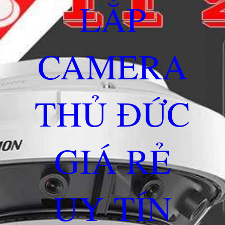
LẮP
CAMERA
THỦ ĐỨC
GIÁ RẺ
UY TÍN