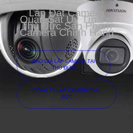
Lắp Đặt Camera
Quan Sát Uy Tín Tại
Thủ Đức Sản Phẩm
Camera Chính Hãng
BÁO GIÁ LẮP CAMERA TẠI
THỦ ĐỨC
CÔNG TY LẮP CAMERA THỦ
ĐỨC