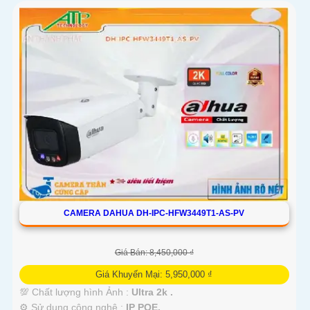
CAMERA DAHUA DH-IPC-HFW3449T1-AS-PV
Giá Bán: 8,450,000 ₫
Giá Khuyến Mại: 5,950,000 ₫
💯 Chất lượng hình Ảnh :
Ultra 2k .
⚙ Sử dụng công nghệ :
IP POE.