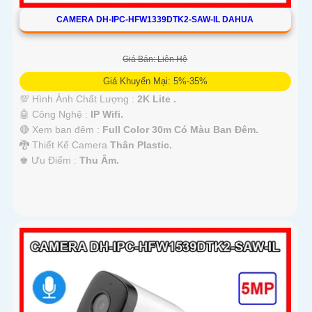
CAMERA DH-IPC-HFW1339DTK2-SAW-IL DAHUA
Giá Bán: Liên Hệ
Giá Khuyến Mại: 5%-35%
💯 Hình Ành Chất Lượng :
2K Lite .
🤖️ Công Nghệ :
IP Wifi.
🔴 Xem ban đêm :
Full Color 30m Có Màu Ban Ðêm.
🐉️ Thiết Kế Camera
Thân Plastic.
️♚ Ưu Điểm :
Thu Âm.