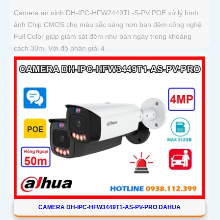
Camera an ninh DH-IPC-HFW2449TL-S-PV POE xử lý hình
ảnh Chip CMOS cho màu sắc sáng hơn ban đêm công nghệ
Full Color giúp giám sát đêm như ban ngày trong khoảng
cách 30m. Với độ phân giải 4
CAMERA DH-IPC-HFW3449T1-AS-PV-PRO DAHUA