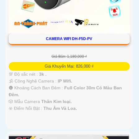
CAMERA WIFI DH-F5D-PV
Giá Bán: 1,180,000 ₫
Giá Khuyến Mại: 826,000 ₫
💯 Độ sắc nét :
3k .
🕉️ Công Nghệ Camera :
IP Wifi.
🌚 Khoảng Cách Ban Đêm :
Full Color 30m Có Màu Ban
Ðêm.
🎲 Mẫu Camera
Thân Kim loại.
️☣️ Điểm Nỗi Bật :
Thu Âm Và Loa.