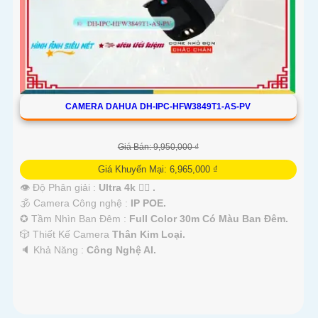
CAMERA DAHUA DH-IPC-HFW3849T1-AS-PV
Giá Bán: 9,950,000 ₫
Giá Khuyến Mại: 6,965,000 ₫
👁 Độ Phân giải :
Ultra 4k 👍🏾 .
🕉️ Camera Công nghệ :
IP POE.
✪ Tầm Nhìn Ban Đêm :
Full Color 30m Có Màu Ban Đêm.
🎲 Thiết Kế Camera
Thân Kim Loại.
️🔈 Khả Năng :
Công Nghệ AI.