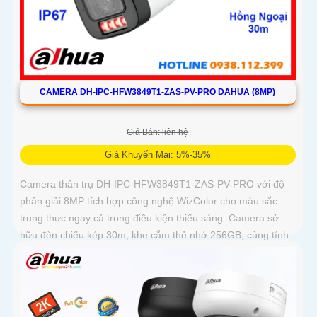
CAMERA DH-IPC-HFW3849T1-ZAS-PV-PRO DAHUA (8MP)
Giá Bán: liên hệ
Giá Khuyến Mại: 5%-35%
Camera thân trụ DH-IPC-HFW3849T1-ZAS-PV-PRO với độ
phân giải 8MP tích hợp công nghệ WizColor cho màu sắc
trung thực ngay cả trong điều kiện thiếu sáng. Camera sở
hữu đèn chiếu kép 30m, khe cắm thẻ nhớ 256GB, cùng tính
năng phát hiện thông minh và cảnh báo chủ động, giúp giám
sát hiệu quả và phản ứng kịp thời