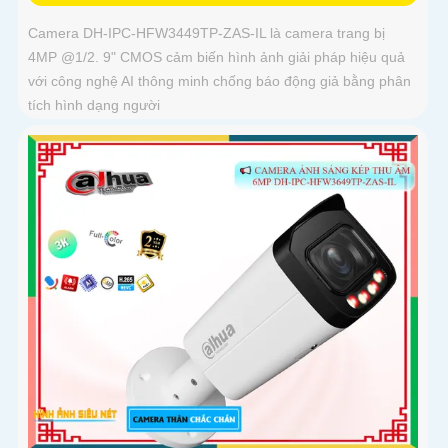
Camera DH-IPC-HFW3449TP-ZAS-IL là camera trang bị
4MP @1/2. 9" CMOS cảm biến hình ảnh giải pháp hiệu quả
với công nghệ AI thông minh chống báo động giả bằng phân
tích hình dạng người