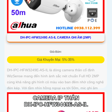
DH-IPC-HFW3249E-AS-IL CAMERA GHI ÂM (2MP)
Giá Bán:
Giá Khuyến Mại: 5%-35%
DH-IPC-HFW3249E-AS-IL là dòng camera thân cố định
WizSense mang đến hình ảnh sắc nét chuẩn Full HD 2MP
cùng khả năng ghi hình có màu vào ban đêm nhờ công nghệ
đèn kép. Với tầm nhìn hồng ngoại xa tới 50m, mic ghi âm
tích hợp và khả năng phân biệt chính xác giữa người và xe
giúp giám sát hiệu quả và giảm thiểu cảnh báo giả, hỗ trợ
khe thẻ nhớ lên đến 512GB, chuẩn chống nước IP67 giá rẻ