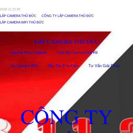
0938 11 23 99
LẮP CAMERA THỦ ĐỨC
CÔNG TY LẮP CAMERA THỦ ĐỨC
LẮP CAMERA WIFI THỦ ĐỨC
LẮP CAMERA THỦ ĐỨC
Thương Hiệu Camera
Trọn Bộ Camera Giá Rẻ
Lắp Camera Wifi
Đầu Ghi Phụ Kiên
Tư Vấn Giải Pháp
CÔNG TY