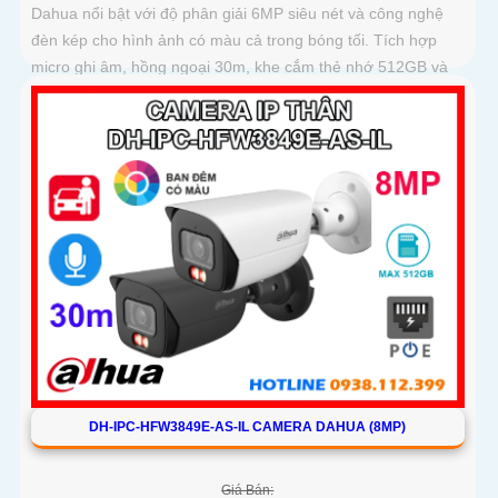
Dahua nổi bật với độ phân giải 6MP siêu nét và công nghệ
đèn kép cho hình ảnh có màu cả trong bóng tối. Tích hợp
micro ghi âm, hồng ngoại 30m, khe cắm thẻ nhớ 512GB và
chuẩn IP67 chống bụi nước,camera hoạt động ổn định trong
mọi điều kiện thời tiết
DH-IPC-HFW3849E-AS-IL CAMERA DAHUA (8MP)
Giá Bán: