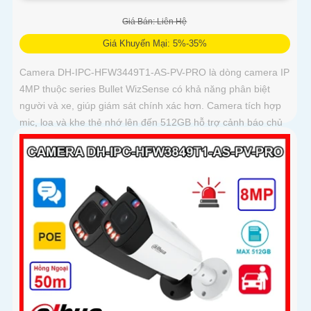
Giá Bán: Liên Hệ
Giá Khuyến Mại: 5%-35%
Camera DH-IPC-HFW3449T1-AS-PV-PRO là dòng camera IP
4MP thuộc series Bullet WizSense có khả năng phân biệt
người và xe, giúp giám sát chính xác hơn. Camera tích hợp
mic, loa và khe thẻ nhớ lên đến 512GB hỗ trợ cảnh báo chủ
động với loa và đèn báo xanh đỏ