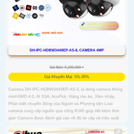
DH-IPC-HDBW3449EP-AS-IL CAMERA 4MP
Giá Bán: 5,200,000 ₫
Giá Khuyến Mại: 5%-35%
Camera DH-IPC-HDBW3449EP-AS-IL là dòng camera thông
minhSMD 4.0, AI SSA, AcuPick, Hàng rào ảo, Xâm nhập,
Phân biệt chuyển động của Người và Phương tiện Loại
camera cung cấp nguồn qua cổng RJ45 giúp tiết kiệm thời
gian Camera được đánh giá cao về độ tin cậy và hiệu suất