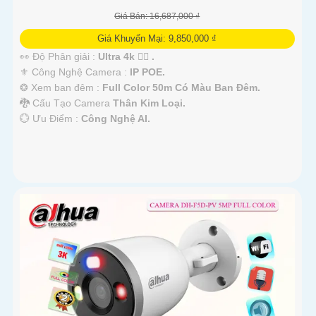
Giá Bán: 16,687,000 ₫
Giá Khuyến Mại: 9,850,000 ₫
👀 Độ Phân giải :
Ultra 4k 👍🏾 .
⚜️ Công Nghệ Camera :
IP POE.
❂ Xem ban đêm :
Full Color 50m Có Màu Ban Đêm.
🐉️ Cấu Tạo Camera
Thân Kim Loại.
️💮 Ưu Điểm :
Công Nghệ AI.