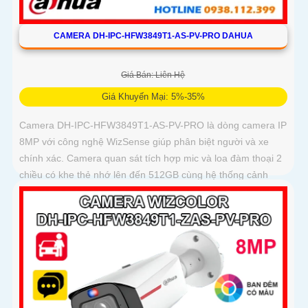
CAMERA DH-IPC-HFW3849T1-AS-PV-PRO DAHUA
Giá Bán: Liên Hệ
Giá Khuyến Mại: 5%-35%
Camera DH-IPC-HFW3849T1-AS-PV-PRO là dòng camera IP
8MP với công nghệ WizSense giúp phân biệt người và xe
chính xác. Camera quan sát tích hợp mic và loa đàm thoại 2
chiều có khe thẻ nhớ lên đến 512GB cùng hệ thống cảnh
báo chủ động với đèn xanh đỏ và âm thanh