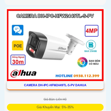
CAMERA DH-IPC-HFW2449TL-S-PV DAHUA
Giá Bán: Liên Hệ
Giá Khuyến Mại: 5%-35%