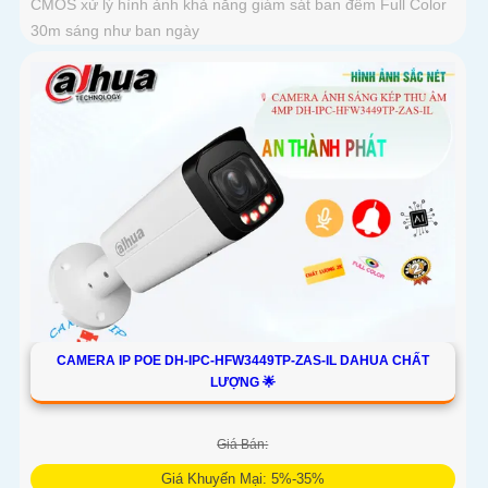
CMOS xử lý hình ảnh khả năng giám sát ban đêm Full Color
30m sáng như ban ngày
CAMERA IP POE DH-IPC-HFW3449TP-ZAS-IL DAHUA CHẤT
LƯỢNG 🌟
Giá Bán:
Giá Khuyến Mại: 5%-35%