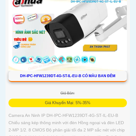
DH-IPC-HFW1239DT-4G-ST-IL-EU-B CÓ MÀU BAN ĐÊM
Giá Bán:
Giá Khuyến Mại: 5%-35%
Camera An Ninh IP DH-IPC-HFW1239DT-4G-ST-IL-EU-B
Chiếu sáng kép thông minh với đèn Hồng ngoại và đèn LED
2-MP 1/2. 8 CMOS Độ phân giải tối đa 2 MP sắc nét với chip