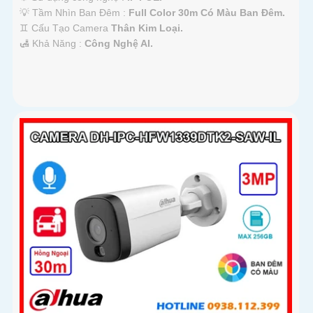
💡 Tầm Nhìn Ban Đêm :
Full Color 30m Có Màu Ban Đêm.
♊ Cấu Tạo Camera
Thân Kim Loại.
️🛃 Khả Năng :
Công Nghệ AI.