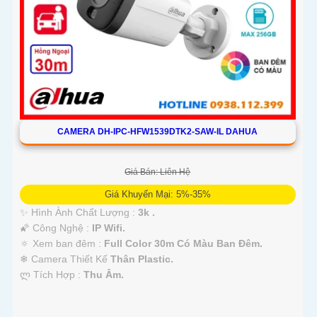
CAMERA DH-IPC-HFW1539DTK2-SAW-IL DAHUA
Giá Bán: Liên Hệ
Giá Khuyến Mại: 5%-35%
✨ Hình Ành Chất Lượng :
3k .
🌠 Công Nghệ :
IP Wifi.
🔅 Xem ban đêm :
Full Color 30m Có Màu Ban Ðêm.
❄ Camera Thiết Kế
Thân Plastic.
️ლ Tích Hợp :
Thu Âm.