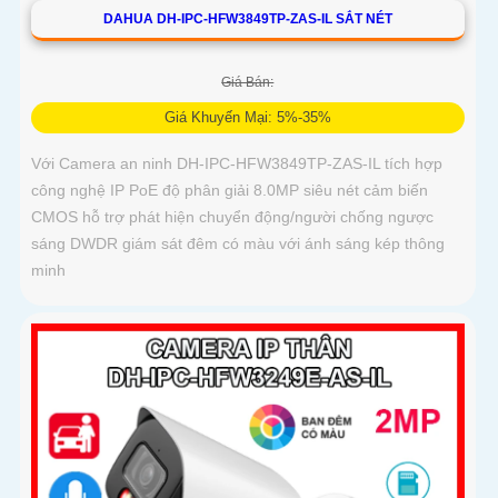
DAHUA DH-IPC-HFW3849TP-ZAS-IL SẮT NÉT
Giá Bán:
Giá Khuyến Mại: 5%-35%
Với Camera an ninh DH-IPC-HFW3849TP-ZAS-IL tích hợp
công nghệ IP PoE độ phân giải 8.0MP siêu nét cảm biến
CMOS hỗ trợ phát hiện chuyển động/người chống ngược
sáng DWDR giám sát đêm có màu với ánh sáng kép thông
minh