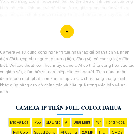
Với chức năng zoom motorized, bạn có thể điều chỉnh tiêu cự của ống
kính một cách linh hoạt và dễ dàng từ xa, giúp quan sát các vị trí xa
gần một cách chính xác và rõ ràng. Hình ảnh từ camera này sắc nét
và chi tiết, giúp bạn dễ dàng nhận diện và phân biệt chi tiết trong hình
ảnh.
Camera AI sử dụng công nghệ trí tuệ nhân tạo để phân tích và nhận
diện đối tượng như người, phương tiện, động vật và các sự kiện đặc
biệt. Với các thuật toán học máy, camera AI có thể tự động hóa các tác
vụ giám sát, giảm bớt sự can thiệp của con người. Tính năng nhận
diện khuôn mặt, phát hiện xâm nhập và các chức năng thông minh
khác giúp nâng cao độ chính xác và hiệu quả trong việc bảo vệ an
ninh.
CAMERA IP THÂN FULL COLOR DAHUA
'
Mic Và Loa
IP66
3D DNR
AI
Dual Light
78°
Hồng Ngoại
Full Color
Speed Dome
AI Coding
2.0 MP
Thân
CMOS