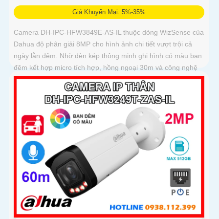
Giá Khuyến Mại: 5%-35%
Camera DH-IPC-HFW3849E-AS-IL thuộc dòng WizSense của
Dahua độ phân giải 8MP cho hình ảnh chi tiết vượt trội cả
ngày lẫn đêm. Nhờ đèn kép thông minh ghi hình có màu ban
đêm kết hợp micro tích hợp, hồng ngoại 30m và công nghệ
AI nhận diện chính xác người và xe, giúp tăng cường bảo
mật hiệu quả