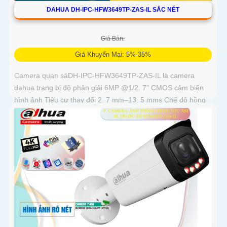
DAHUA DH-IPC-HFW3649TP-ZAS-IL SẮC NÉT
Giá Bán:
Giá Khuyến Mại: 5%-35%
Camera quan sáDH-IPC-HFW3649TP-ZAS-IL là camera
dahua trang bị độ phân giải 6MP @1/2. 7" CMOS cảm biến
hình ảnh Tiêu cự thay đổi 2. 7 mm–13. 5 mms Chế độ hồng
ngoại và led trợ...