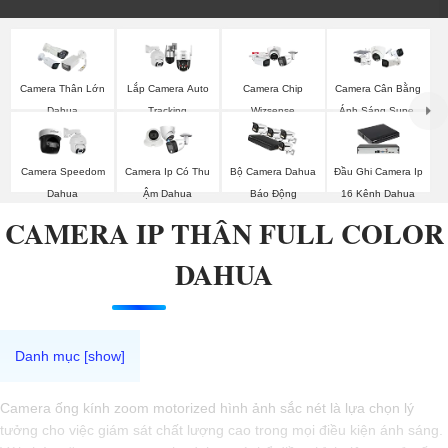
Camera Thân Lớn
Lắp Camera Auto
Camera Chip
Camera Cân Bằng
Dahua
Tracking
Wizsense
Ánh Sáng Super
Adapt
Camera Speedom
Camera Ip Có Thu
Bộ Camera Dahua
Đầu Ghi Camera Ip
Dahua
Ậm Dahua
Báo Động
16 Kênh Dahua
CAMERA IP THÂN FULL COLOR
DAHUA
Camera ống kính zoom motorized hình ảnh sắc nét là lựa chọn lý
tưởng cho việc giám sát chất lượng cao trong mọi điều kiện ánh sáng.