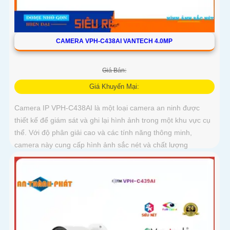
CAMERA VPH-C438AI VANTECH 4.0MP
Giá Bán:
Giá Khuyến Mại:
Camera IP VPH-C438AI là một loại camera an ninh được
thiết kế để giám sát và ghi lại hình ảnh trong một khu vực cụ
thể. Với độ phân giải cao và các tính năng thông minh,
camera này cung cấp hình ảnh sắc nét và chất lượng