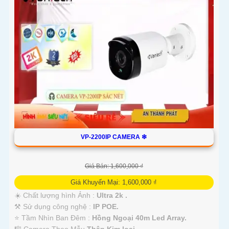
VP-2200IP CAMERA ❇
Giá Bán: 1,600,000 ₫
Giá Khuyến Mại: 1,600,000 ₫
☀️ Chất lượng hình Ảnh :
Ultra 2k .
⚒ Sử dụng công nghệ :
IP POE.
⭐ Tầm Nhìn Ban Đêm :
Hồng Ngoại 40m Led Array.
🎼️ Camera Theo Mẫu
Thân Kim loại.