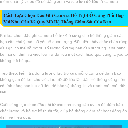
mềm quản lý video để dễ dàng xem và sao lưu dữ liệu từ camera.
Cách Lựa Chọn Đầu Ghi Camera Hỗ Trợ 4 Ổ Cứng Phù Hợp
Với Nhu Cầu Và Quy Mô Hệ Thống Giám Sát Của Bạn
Khi lựa chọn đầu ghi camera hỗ trợ 4 ổ cứng cho hệ thống giám sát,
bạn cần chú ý một số yếu tố quan trọng. Đầu tiên, hãy chắc chắn rằng
đầu ghi có thể hỗ trợ đủ số lượng ổ cứng bạn cần sử dụng. Khả năng
kết nối ổn định và việc lưu trữ dữ liệu một cách hiệu quả cũng là yếu tố
không thể bỏ qua.
Tiếp theo, kiểm tra dung lượng lưu trữ của mỗi ổ cứng để đảm bảo
không gian đủ lớn cho việc lưu trữ dữ liệu lâu dài. Hệ thống cũng nên
có tính năng sao lưu dữ liệu để bảo vệ thông tin và tránh mất mát dữ
liệu.
Cuối cùng, lựa chọn đầu ghi từ các nhà cung cấp uy tín để đảm bảo
chất lượng và hỗ trợ kỹ thuật tốt, giúp hệ thống giám sát hoạt động ổn
định và hiệu quả.