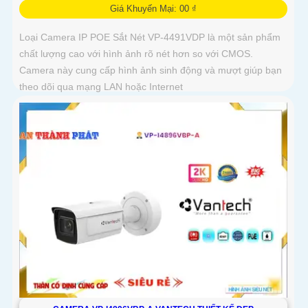
Giá Khuyến Mại: 00 ₫
Loại Camera IP POE Sắt Nét VP-4491VDP là một sản phẩm
chất lượng cao với hình ảnh rõ nét hơn so với CMOS.
Camera này cung cấp hình ảnh sinh động và mượt giúp bạn
theo dõi qua mạng LAN hoặc Internet