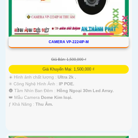
CAMERA VP-2224IP-M
Giá Bán: 1,500,000 ₫
Giá Khuyến Mại: 1,500,000 ₫
☀️ Hình ảnh chất lượng :
Ultra 2k .
✳️ Công Nghệ Hình Ảnh :
IP POE.
🌚 Tầm Nhìn Ban Đêm :
Hồng Ngoại 30m Led Array.
👑 Mẫu Camera
Dome Kim loại.
️ƒ Khả Năng :
Thu Âm.