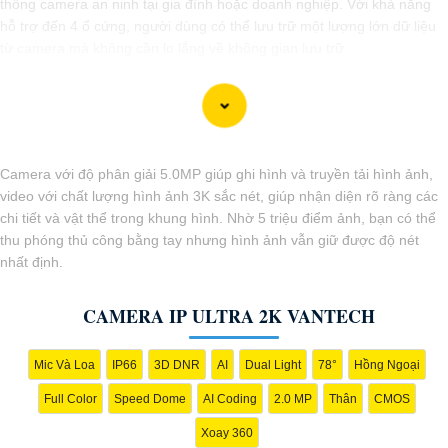
thống camera an ninh tại gia đình hoặc doanh nghiệp. Với khả năng
hỗ trợ đến 4 ổ cứng, người dùng có thể lưu trữ một lượng lớn dữ liệu
từ camera mà không cần lo lắng về không gian lưu trữ.
Đầu ghi này cung cấp các tính năng hiệu quả như ghi hình độ nét cao,
chức năng xem lại dễ dàng, và khả năng truy cập từ xa qua điện thoại
di động. nó còn có khả năng ghi hình liên tục hoặc theo lịch trình, giúp
người dùng dễ dàng theo dõi và quản lý dữ liệu camera.
Với đầu ghi camera hỗ trợ 4 ổ cứng, bạn có thể yên tâm về việc bảo
Camera với độ phân giải 5.0MP giúp ghi hình và truyền tải hình ảnh,
vệ tài sản và an ninh trong mọi tình huống, đồng thời tiết kiệm thời
video với chất lượng hình ảnh 3K sắc nét, giúp nhận diện rõ ràng các
gian và công sức trong việc quản lý hệ thống camera.
chi tiết và vật thể trong khung hình. Nhờ 5 triệu điểm ảnh, bạn có thể
thu phóng thủ công bằng tay nhưng hình ảnh vẫn giữ được độ nét
nhất định.
CAMERA IP ULTRA 2K VANTECH
Mic Và Loa
IP66
3D DNR
AI
Dual Light
78°
Hồng Ngoại
Full Color
Speed Dome
AI Coding
2.0 MP
Thân
CMOS
Xoay 360