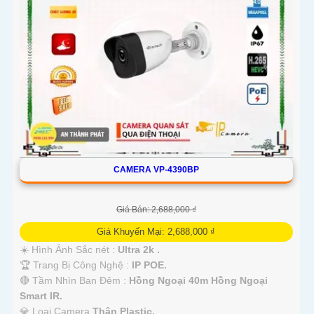
CAMERA VP-4390BP
Giá Bán: 2,688,000 ₫
Giá Khuyến Mại: 2,688,000 ₫
☀️ Hình Ảnh Sắc nét :
Ultra 2k .
🏆 Trang Bị Công Nghệ :
IP POE.
🔴 Tầm Nhìn Ban Đêm :
Hồng Ngoại 40m Hồng Ngoại
Smart IR.
💎 Loại Camera
Thân Plastic.