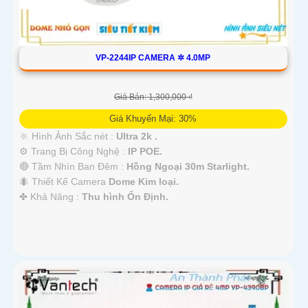
VP-2244IP CAMERA ✲ 4.0MP
Giá Bán: 1,300,000 ₫
Giá Khuyến Mại: 30%
🔆 Hình Ảnh Sắc nét :
Ultra 2k .
⚙ Trang Bị Công Nghệ :
IP POE.
🔴 Tầm Nhìn Ban Đêm :
Hồng Ngoại 30m Starlight.
🐜 Thiết Kế Camera
Dome Kim loại.
️✤ Khả Năng :
Thu hình Ổn Định.