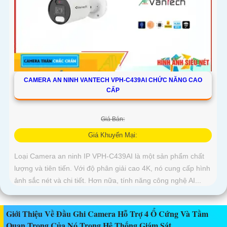
CAMERA AN NINH VANTECH VPH-C439AI CHỨC NĂNG CAO
CẤP
Giá Bán:
Giá Khuyến Mại:
Loại Camera an ninh IP VPH-C439AI là một sản phẩm chất
lượng và tiên tiến. Với độ phân giải cao 4K, nó cung cấp hình
ảnh sắc nét và chi tiết. Hơn nữa, tính năng công nghệ AI...
Giới Thiệu Về Đầu Ghi Camera Hỗ Trợ 4 Ổ Cứng Và Tầm
Quan Trọng Của Nó Trong Hệ Thống Giám Sát