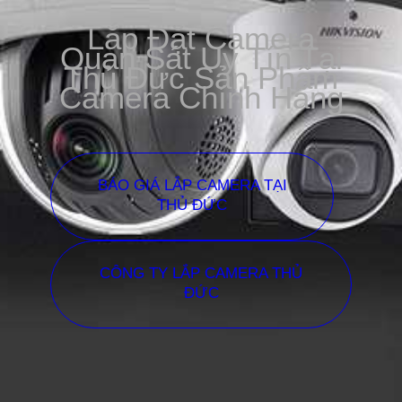
Lắp Đặt Camera
Quan Sát Uy Tín Tại
Thủ Đức Sản Phẩm
Camera Chính Hãng
BÁO GIÁ LẮP CAMERA TẠI
THỦ ĐỨC
CÔNG TY LẮP CAMERA THỦ
ĐỨC