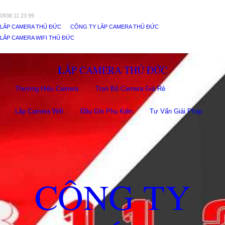
0938 11 23 99
LẮP CAMERA THỦ ĐỨC
CÔNG TY LẮP CAMERA THỦ ĐỨC
LẮP CAMERA WIFI THỦ ĐỨC
LẮP CAMERA THỦ ĐỨC
Thương Hiệu Camera
Trọn Bộ Camera Giá Rẻ
Lắp Camera Wifi
Đầu Ghi Phụ Kiên
Tư Vấn Giải Pháp
CÔNG TY