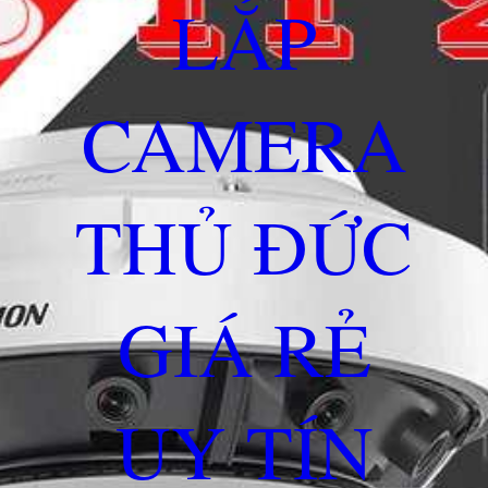
LẮP
CAMERA
THỦ ĐỨC
GIÁ RẺ
UY TÍN