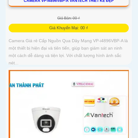
CAMERA VP-I4896VBP-A VANTECH THIẾT KẾ ĐẸP
Giá Bán: 00 ₫
Giá Khuyến Mại: 00 ₫
Camera Giá rẻ Cấp Nguồn Qua Dây Mạng VP-i4896VBP-A là
một thiết bị hiện đại và tiên tiến, giúp bạn giám sát an ninh
một cách dễ dàng và tiện lợi. Với chất lượng hình ảnh sắc
nét...