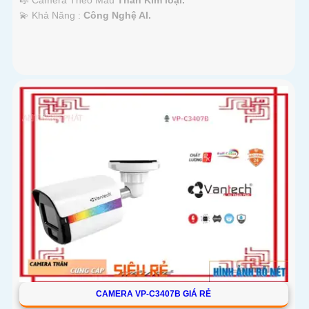
️💫 Khả Năng :
Công Nghệ AI.
CAMERA VP-C3407B GIÁ RẺ