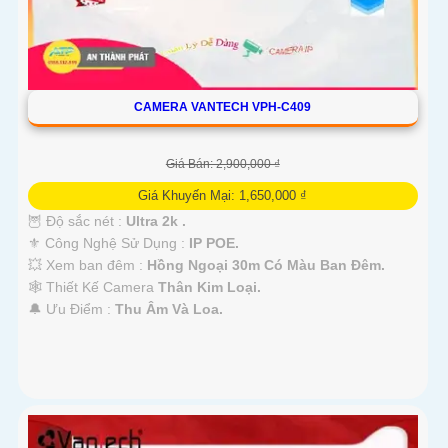
CAMERA VANTECH VPH-C409
Giá Bán: 2,900,000 ₫
Giá Khuyến Mại: 1,650,000 ₫
🦉 Độ sắc nét :
Ultra 2k .
⚜️ Công Nghệ Sử Dụng :
IP POE.
💥 Xem ban đêm :
Hồng Ngoại 30m Có Màu Ban Đêm.
🕸️ Thiết Kế Camera
Thân Kim Loại.
️🔔 Ưu Điểm :
Thu Âm Và Loa.