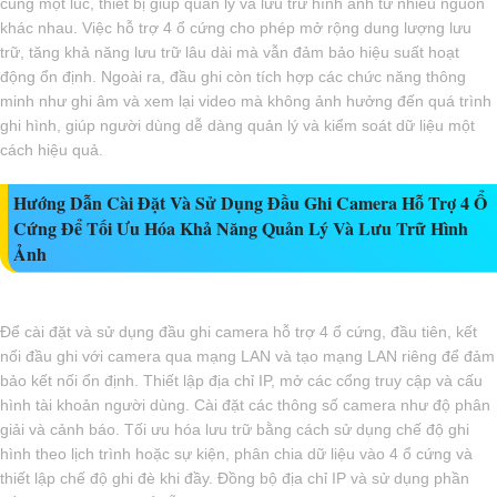
cùng một lúc, thiết bị giúp quản lý và lưu trữ hình ảnh từ nhiều nguồn
khác nhau. Việc hỗ trợ 4 ổ cứng cho phép mở rộng dung lượng lưu
trữ, tăng khả năng lưu trữ lâu dài mà vẫn đảm bảo hiệu suất hoạt
động ổn định. Ngoài ra, đầu ghi còn tích hợp các chức năng thông
minh như ghi âm và xem lại video mà không ảnh hưởng đến quá trình
ghi hình, giúp người dùng dễ dàng quản lý và kiểm soát dữ liệu một
cách hiệu quả.
Hướng Dẫn Cài Đặt Và Sử Dụng Đầu Ghi Camera Hỗ Trợ 4 Ổ
Cứng Để Tối Ưu Hóa Khả Năng Quản Lý Và Lưu Trữ Hình
Ảnh
Để cài đặt và sử dụng đầu ghi camera hỗ trợ 4 ổ cứng, đầu tiên, kết
nối đầu ghi với camera qua mạng LAN và tạo mạng LAN riêng để đảm
bảo kết nối ổn định. Thiết lập địa chỉ IP, mở các cổng truy cập và cấu
hình tài khoản người dùng. Cài đặt các thông số camera như độ phân
giải và cảnh báo. Tối ưu hóa lưu trữ bằng cách sử dụng chế độ ghi
hình theo lịch trình hoặc sự kiện, phân chia dữ liệu vào 4 ổ cứng và
thiết lập chế độ ghi đè khi đầy. Đồng bộ địa chỉ IP và sử dụng phần