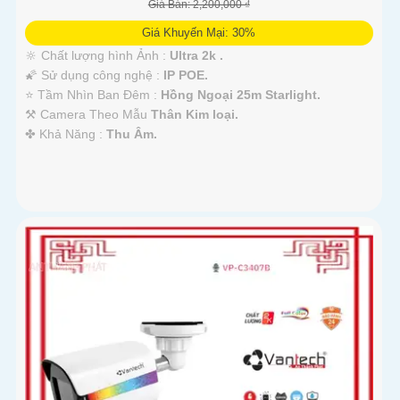
Giá Bán: 2,200,000 ₫
Giá Khuyến Mại: 30%
🔆 Chất lượng hình Ảnh :
Ultra 2k .
🌠 Sử dụng công nghệ :
IP POE.
⭐ Tầm Nhìn Ban Đêm :
Hồng Ngoại 25m Starlight.
⚒ Camera Theo Mẫu
Thân Kim loại.
️✤ Khả Năng :
Thu Âm.