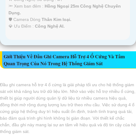
🔦 Xem ban đêm :
Hồng Ngoại 25m Công Nghệ Chuyên
Dụng.
🛡 Camera Dòng
Thân Kim loại.
️💎 Ưu Điểm :
Công Nghệ AI.
Giới Thiệu Về Đầu Ghi Camera Hỗ Trợ 4 Ổ Cứng Và Tầm
Quan Trọng Của Nó Trong Hệ Thống Giám Sát
Đầu ghi camera hỗ trợ 4 ổ cứng là giải pháp tối ưu cho hệ thống giám
sát với khả năng lưu trữ dữ liệu lớn. Nhờ vào việc hỗ trợ nhiều ổ cứng,
thiết bị giúp người dùng quản lý dữ liệu từ nhiều camera hiệu quả,
đồng thời mở rộng dung lượng lưu trữ theo nhu cầu. Việc sử dụng 4 ổ
cứng giúp hệ thống duy trì hiệu suất ổn định, tránh tình trạng quá tải,
bảo đảm quá trình ghi hình không bị gián đoạn. Với thiết kế chắc
chắn, đầu ghi này mang lại sự an tâm về hiệu quả và độ tin cậy của hệ
thống giám sát.