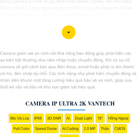
thống camera an ninh tại gia đình hoặc doanh nghiệp. Với khả năng
hỗ trợ đến 4 ổ cứng, người dùng có thể lưu trữ một lượng lớn dữ liệu
từ camera mà không cần lo lắng về không gian lưu trữ.
Đầu ghi này cung cấp các tính năng hiệu quả như ghi hình độ nét cao,
chức năng xem lại dễ dàng, và khả năng truy cập từ xa qua điện thoại
di động. nó còn có khả năng ghi hình liên tục hoặc theo lịch trình, giúp
người dùng dễ dàng theo dõi và quản lý dữ liệu camera.
Với đầu ghi camera hỗ trợ 4 ổ cứng, bạn có thể yên tâm về việc bảo
Camera giám sát an ninh với khả năng báo động giúp phát hiện các
vệ tài sản và an ninh trong mọi tình huống, đồng thời tiết kiệm thời
sự kiện bất thường như xâm nhập hoặc chuyển động. Khi có sự cố,
gian và công sức trong việc quản lý hệ thống camera.
camera sẽ gửi cảnh báo qua điện thoại, email hoặc phát ra âm thanh
còi hú, đèn chớp tại chỗ. Các tính năng như phát hiện chuyển động và
nhận diện khuôn mặt tăng cường hiệu quả bảo vệ an ninh, giúp xua
đuổi kẻ xấu và bảo vệ khu vực giám sát hiệu quả.
CAMERA IP ULTRA 2K VANTECH
Mic Và Loa
IP66
3D DNR
AI
Dual Light
78°
Hồng Ngoại
Full Color
Speed Dome
AI Coding
2.0 MP
Thân
CMOS