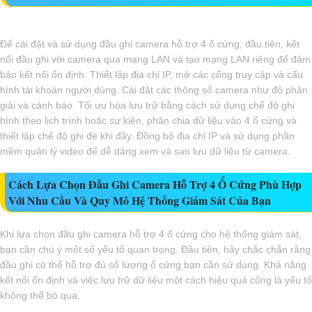
Để cài đặt và sử dụng đầu ghi camera hỗ trợ 4 ổ cứng, đầu tiên, kết
nối đầu ghi với camera qua mạng LAN và tạo mạng LAN riêng để đảm
bảo kết nối ổn định. Thiết lập địa chỉ IP, mở các cổng truy cập và cấu
hình tài khoản người dùng. Cài đặt các thông số camera như độ phân
giải và cảnh báo. Tối ưu hóa lưu trữ bằng cách sử dụng chế độ ghi
hình theo lịch trình hoặc sự kiện, phân chia dữ liệu vào 4 ổ cứng và
thiết lập chế độ ghi đè khi đầy. Đồng bộ địa chỉ IP và sử dụng phần
mềm quản lý video để dễ dàng xem và sao lưu dữ liệu từ camera.
Cách Lựa Chọn Đầu Ghi Camera Hỗ Trợ 4 Ổ Cứng Phù Hợp
Với Nhu Cầu Và Quy Mô Hệ Thống Giám Sát Của Bạn
Khi lựa chọn đầu ghi camera hỗ trợ 4 ổ cứng cho hệ thống giám sát,
bạn cần chú ý một số yếu tố quan trọng. Đầu tiên, hãy chắc chắn rằng
đầu ghi có thể hỗ trợ đủ số lượng ổ cứng bạn cần sử dụng. Khả năng
kết nối ổn định và việc lưu trữ dữ liệu một cách hiệu quả cũng là yếu tố
không thể bỏ qua.