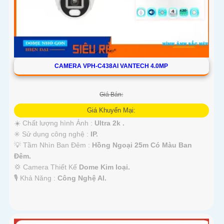
CAMERA VPH-C438AI VANTECH 4.0MP
Giá Bán:
Giá Khuyến Mại:
☀️ Chất lượng hình Ảnh :
Ultra 2k .
✳️ Sử dụng công nghệ :
IP.
💡 Tầm Nhìn Ban Đêm :
Hồng Ngoại 25m Có Màu Ban
Ðêm.
💢 Camera Thiết Kế
Dome Kim loại.
️🎙 Khả Năng :
Công Nghệ AI.