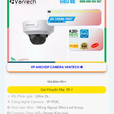
VP-4491VDP CAMERA VANTECH ❂
Giá Bán: 00 ₫
Giá Khuyến Mại: 00 ₫
🔅 Độ Phân giải :
Ultra 2k .
⚜️ Công Nghệ Camera :
IP POE.
❂ Xem ban đêm :
Hồng Ngoại 50m Led Array.
🎼️ Camera Theo Mẫu
Dome Kim loại.