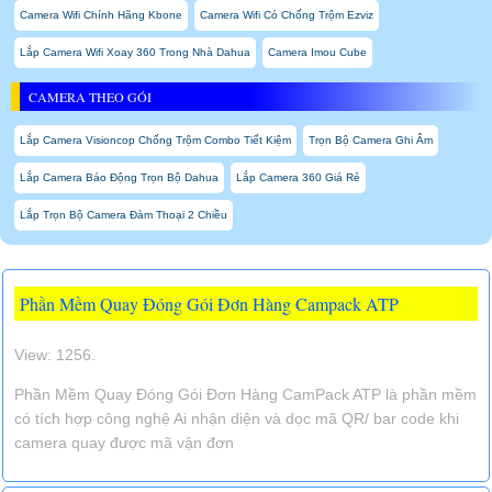
Camera Wifi Chính Hãng Kbone
Camera Wifi Có Chống Trộm Ezviz
Lắp Camera Wifi Xoay 360 Trong Nhà Dahua
Camera Imou Cube
CAMERA THEO GÓI
Lắp Camera Visioncop Chống Trộm Combo Tiết Kiệm
Trọn Bộ Camera Ghi Âm
Lắp Camera Báo Động Trọn Bộ Dahua
Lắp Camera 360 Giá Rẻ
Lắp Trọn Bộ Camera Đàm Thoại 2 Chiều
Phần Mềm Quay Đóng Gói Đơn Hàng Campack ATP
View: 1256.
Phần Mềm Quay Đóng Gói Đơn Hàng CamPack ATP là phần mềm
có tích hợp công nghệ Ai nhận diện và dọc mã QR/ bar code khi
camera quay được mã vận đơn