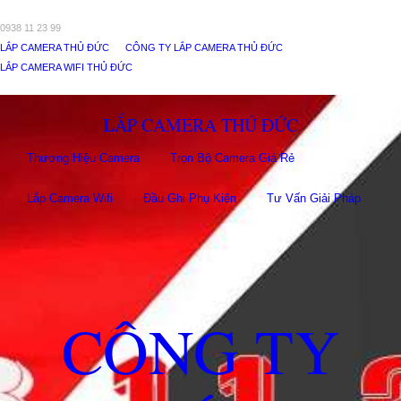
0938 11 23 99
LẮP CAMERA THỦ ĐỨC
CÔNG TY LẮP CAMERA THỦ ĐỨC
LẮP CAMERA WIFI THỦ ĐỨC
LẮP CAMERA THỦ ĐỨC
Thương Hiệu Camera
Trọn Bộ Camera Giá Rẻ
Lắp Camera Wifi
Đầu Ghi Phụ Kiên
Tư Vấn Giải Pháp
CÔNG TY