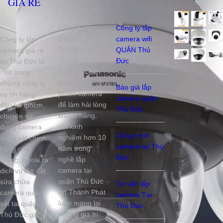
GIÁ RẺ
Công ty lắp
Công ty lắp
camera quận
camera wifi
Công ty lắp
Thủ Đức An
QUẬN Thủ
camera giá rẻ
Thành Phát
Đức
tại Thủ Đức là
luôn lấy chất
một trong
lượng sản
những công ty
Báo giá lắp
phẩm camera
uy tín hàng
camera quận
để làm hài lòng
đầu tại tphcm,
Thủ Đức
khách hàng,
chuyên sử
với kinh
dụng camera
Công trình
nghiệm hơn 10
quan sát chính
camera tại Thủ
năm trong
hãng chất
Đức
nghề lắp
lượng, ngoài ra
camera tại
dịch vụ lắp đặt
quận Thủ Đức
sửa chửa
Tư vấn lắp
An Thành Phát
camera quan
camera Tại
luôn mang lại
sát tại quận
Thủ Đức
những giá trị
Thủ Đức giá rẻ