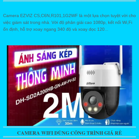
Camera EZVIZ CS,C6N,R101,1G2WF là một lựa chọn tuyệt vời cho
việc giám sát trong nhà. Với độ phân giải cao 1080p, kết nối Wi,Fi
ổn định, hỗ trợ xoay ngang 340 độ và xoay dọc 120...
CAMERA WIFI DÙNG CÔNG TRÌNH GIÁ RẺ