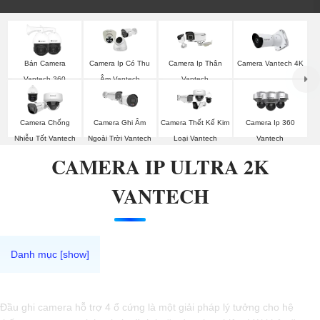
Bán Camera
Camera Ip Có Thu
Camera Ip Thân
Camera Vantech 4K
Vantech 360
Âm Vantech
Vantech
Camera Chống
Camera Ghi Âm
Camera Thết Kế Kim
Camera Ip 360
Nhiễu Tốt Vantech
Ngoài Trời Vantech
Loại Vantech
Vantech
CAMERA IP ULTRA 2K
VANTECH
Đầu ghi camera hỗ trợ 4 ổ cứng là một giải pháp lý tưởng cho hệ