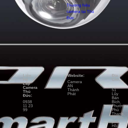
sử dụng cao
Thương hiệu
nhất.
camera tại Thủ
Đức
Liên
Website:
Địa
Hệ
Chỉ:
Camera
Lắp
AN
Camera
Thành
51
Thủ
Phát
Lũy
Đức:
Bán
0938
Bích,
11 23
Phường
99
Phú
Thạnh,
Thành
phố
Hồ