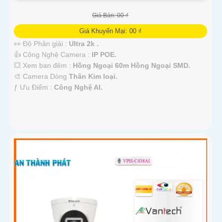
Giá Bán: 00 ₫
Giá Khuyến Mại: 00 ₫
👀 Độ Phân giải :
Ultra 2k .
👍 Công Nghệ Camera :
IP POE.
💥 Xem ban đêm :
Hồng Ngoại 60m Hồng Ngoại SMD.
🎨 Camera Dòng
Thân Kim loại.
️ƒ Ưu Điểm :
Công Nghệ AI.