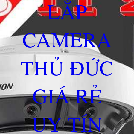
LẮP
CAMERA
THỦ ĐỨC
GIÁ RẺ
UY TÍN