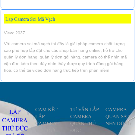
Lắp Camera Soi Mã Vạch
View: 2037.
Với camera soi mã vạch thì đây là giải pháp camera chất lượng
cao phù hợp lắp đặt cho các shop bán hàng online, hỗ trợ cho
quản lý đơn hàng, quản lý đơn gói hàng, camera có thể nhìn mã
vận đơn kèm theo đấy nhìn thấy được quy trình đóng gói hàng
hóa, có thể tải video đơn hàng trực tiếp trên phần mềm
CAM KẾT
TƯ VẤN LẮP
CAMERA
LẮP
LẮP
CAMERA
QUAN SÁT
CAMERA
CAMERA
QUẬN THỦ
NÊN DÙNG
THỦ ĐỨC
THỦ ĐỨC
ĐỨC