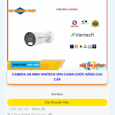
CAMERA AN NINH VANTECH VPH-C439AI CHỨC NĂNG CAO
CẤP
Giá Bán:
Giá Khuyến Mại:
✨ Độ sắc nét :
Ultra 2k .
⚒ Công Nghệ Sử Dụng :
IP.