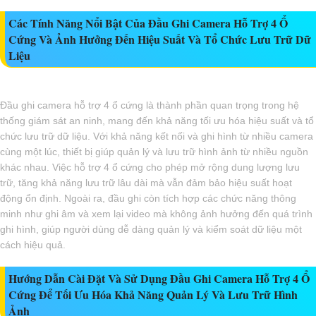
Các Tính Năng Nổi Bật Của Đầu Ghi Camera Hỗ Trợ 4 Ổ
Cứng Và Ảnh Hưởng Đến Hiệu Suất Và Tổ Chức Lưu Trữ Dữ
Liệu
Đầu ghi camera hỗ trợ 4 ổ cứng là thành phần quan trọng trong hệ
thống giám sát an ninh, mang đến khả năng tối ưu hóa hiệu suất và tổ
chức lưu trữ dữ liệu. Với khả năng kết nối và ghi hình từ nhiều camera
cùng một lúc, thiết bị giúp quản lý và lưu trữ hình ảnh từ nhiều nguồn
khác nhau. Việc hỗ trợ 4 ổ cứng cho phép mở rộng dung lượng lưu
trữ, tăng khả năng lưu trữ lâu dài mà vẫn đảm bảo hiệu suất hoạt
động ổn định. Ngoài ra, đầu ghi còn tích hợp các chức năng thông
minh như ghi âm và xem lại video mà không ảnh hưởng đến quá trình
ghi hình, giúp người dùng dễ dàng quản lý và kiểm soát dữ liệu một
cách hiệu quả.
Hướng Dẫn Cài Đặt Và Sử Dụng Đầu Ghi Camera Hỗ Trợ 4 Ổ
Cứng Để Tối Ưu Hóa Khả Năng Quản Lý Và Lưu Trữ Hình
Ảnh