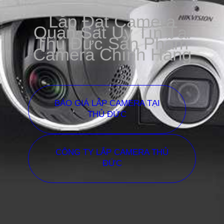
Lắp Đặt Camera
Quan Sát Uy Tín Tại
Thủ Đức Sản Phẩm
Camera Chính Hãng
BÁO GIÁ LẮP CAMERA TẠI
THỦ ĐỨC
CÔNG TY LẮP CAMERA THỦ
ĐỨC