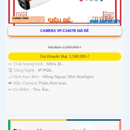
CAMERA VP-C3407B GIÁ RẺ
Giá Bán: 2,200,000 ₫
Giá Khuyến Mại: 1,540,000 ₫
👀 Chất lượng hình :
Ultra 2k .
🏆 Công Nghệ :
IP POE.
🌙 Xem ban đêm :
Hồng Ngoại 20m Starlight.
👑 Mẫu Camera
Thân Kim loại.
️↭ Ưu Điểm :
Thu Âm.