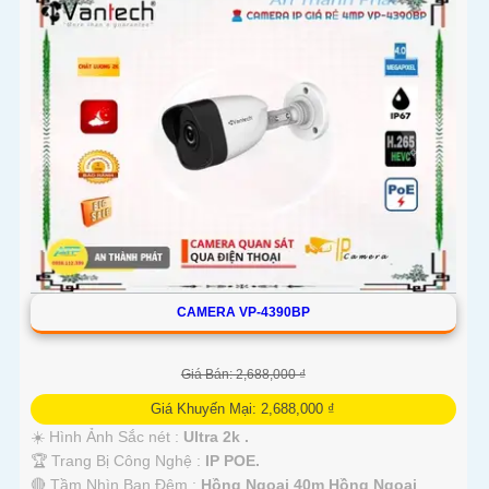
CAMERA VP-4390BP
Giá Bán: 2,688,000 ₫
Giá Khuyến Mại: 2,688,000 ₫
☀️ Hình Ảnh Sắc nét :
Ultra 2k .
🏆 Trang Bị Công Nghệ :
IP POE.
🔴 Tầm Nhìn Ban Đêm :
Hồng Ngoại 40m Hồng Ngoại