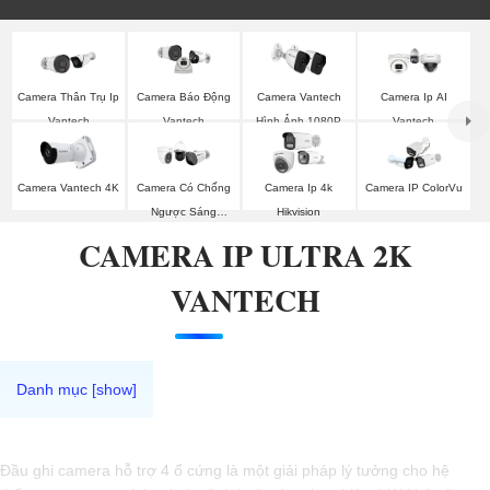
Camera Thân Trụ Ip
Camera Vantech
Camera Ip AI
Camera Báo Động
Vantech
Hình Ảnh 1080P
Vantech
Vantech
Camera Vantech 4K
Camera Có Chống
Camera Ip 4k
Camera IP ColorVu
Ngược Sáng
Hikvision
Vantech
CAMERA IP ULTRA 2K
VANTECH
Đầu ghi camera hỗ trợ 4 ổ cứng là một giải pháp lý tưởng cho hệ