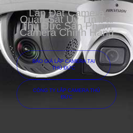
Lắp Đặt Camera
Quan Sát Uy Tín Tại
Thủ Đức Sản Phẩm
Camera Chính Hãng
BÁO GIÁ LẮP CAMERA TẠI
THỦ ĐỨC
CÔNG TY LẮP CAMERA THỦ
ĐỨC