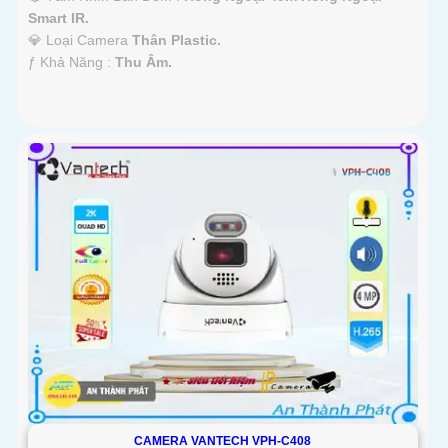
Smart IR.
💎 Loại Camera
Thân Plastic.
️ƒ Khả Năng :
Thu Âm.
CAMERA VANTECH VPH-C408