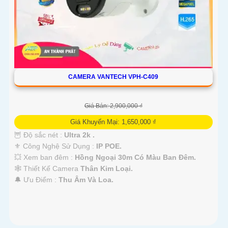
CAMERA VANTECH VPH-C409
Giá Bán: 2,900,000 ₫
Giá Khuyến Mại: 1,650,000 ₫
🦉 Độ sắc nét :
Ultra 2k .
⚜️ Công Nghệ Sử Dụng :
IP POE.
💥 Xem ban đêm :
Hồng Ngoại 30m Có Màu Ban Đêm.
🕸️ Thiết Kế Camera
Thân Kim Loại.
️🔔 Ưu Điểm :
Thu Âm Và Loa.