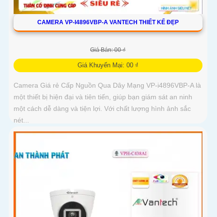
CAMERA VP-I4896VBP-A VANTECH THIẾT KẾ ĐẸP
Giá Bán: 00 ₫
Giá Khuyến Mại: 00 ₫
Camera Giá rẻ Cấp Nguồn Qua Dây Mạng VP-i4896VBP-A là
một thiết bị hiện đại và tiên tiến, giúp bạn giám sát an ninh
một cách dễ dàng và tiện lợi. Với chất lượng hình ảnh sắc
nét...