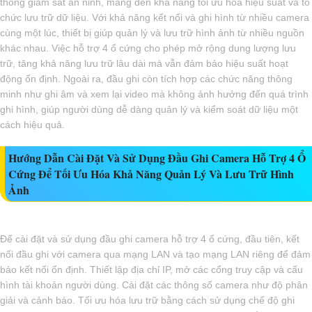
thống giám sát an ninh, mang đến khả năng tối ưu hóa hiệu suất và tổ
chức lưu trữ dữ liệu. Với khả năng kết nối và ghi hình từ nhiều camera
cùng một lúc, thiết bị giúp quản lý và lưu trữ hình ảnh từ nhiều nguồn
khác nhau. Việc hỗ trợ 4 ổ cứng cho phép mở rộng dung lượng lưu
trữ, tăng khả năng lưu trữ lâu dài mà vẫn đảm bảo hiệu suất hoạt
động ổn định. Ngoài ra, đầu ghi còn tích hợp các chức năng thông
minh như ghi âm và xem lại video mà không ảnh hưởng đến quá trình
ghi hình, giúp người dùng dễ dàng quản lý và kiểm soát dữ liệu một
cách hiệu quả.
Hướng Dẫn Cài Đặt Và Sử Dụng Đầu Ghi Camera Hỗ Trợ 4 Ổ
Cứng Để Tối Ưu Hóa Khả Năng Quản Lý Và Lưu Trữ Hình
Ảnh
Để cài đặt và sử dụng đầu ghi camera hỗ trợ 4 ổ cứng, đầu tiên, kết
nối đầu ghi với camera qua mạng LAN và tạo mạng LAN riêng để đảm
bảo kết nối ổn định. Thiết lập địa chỉ IP, mở các cổng truy cập và cấu
hình tài khoản người dùng. Cài đặt các thông số camera như độ phân
giải và cảnh báo. Tối ưu hóa lưu trữ bằng cách sử dụng chế độ ghi