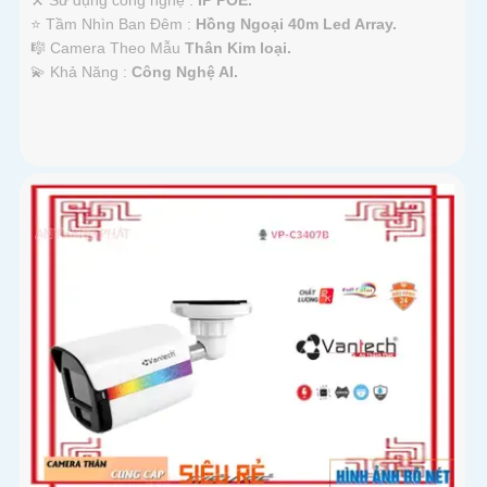
⭐ Tầm Nhìn Ban Đêm :
Hồng Ngoại 40m Led Array.
🎼️ Camera Theo Mẫu
Thân Kim loại.
️💫 Khả Năng :
Công Nghệ AI.