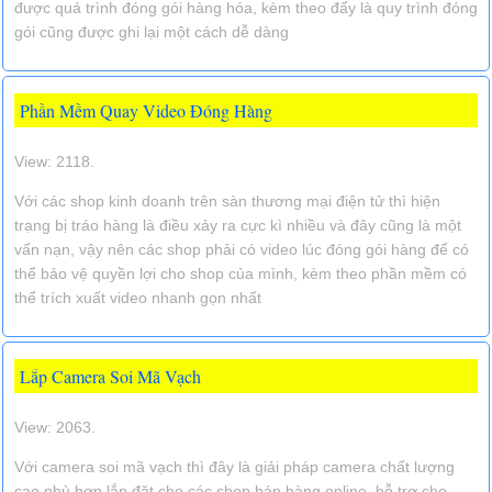
được quá trình đóng gói hàng hóa, kèm theo đấy là quy trình đóng
gói cũng được ghi lại một cách dễ dàng
Phần Mềm Quay Video Đóng Hàng
View: 2118.
Với các shop kinh doanh trên sàn thương mại điện tử thì hiện
trạng bị tráo hàng là điều xảy ra cực kì nhiều và đây cũng là một
vấn nạn, vậy nên các shop phải có video lúc đóng gói hàng để có
thể bảo vệ quyền lợi cho shop của mình, kèm theo phần mềm có
thể trích xuất video nhanh gọn nhất
Lắp Camera Soi Mã Vạch
View: 2063.
Với camera soi mã vạch thì đây là giải pháp camera chất lượng
cao phù hợp lắp đặt cho các shop bán hàng online, hỗ trợ cho