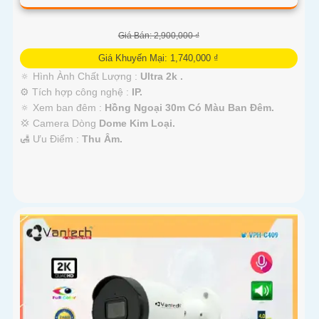
Giá Bán: 2,900,000 ₫
Giá Khuyến Mại: 1,740,000 ₫
🔅 Hình Ành Chất Lượng :
Ultra 2k .
⚙ Tích hợp công nghệ :
IP.
🔅 Xem ban đêm :
Hồng Ngoại 30m Có Màu Ban Đêm.
💢 Camera Dòng
Dome Kim Loại.
️🛃 Ưu Điểm :
Thu Âm.