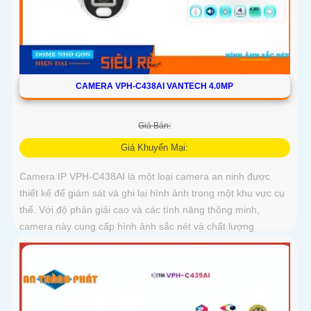
CAMERA VPH-C438AI VANTECH 4.0MP
Giá Bán:
Giá Khuyến Mại:
Camera IP VPH-C438AI là một loại camera an ninh được
thiết kế để giám sát và ghi lại hình ảnh trong một khu vực cụ
thể. Với độ phân giải cao và các tính năng thông minh,
camera này cung cấp hình ảnh sắc nét và chất lượng