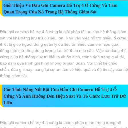
Giới Thiệu Về Đầu Ghi Camera Hỗ Trợ 4 Ổ Cứng Và Tầm
Quan Trọng Của Nó Trong Hệ Thống Giám Sát
Đầu ghi camera hỗ trợ 4 ổ cứng là giải pháp tối ưu cho hệ thống giám
sát với khả năng lưu trữ dữ liệu lớn. Nhờ vào việc hỗ trợ nhiều ổ cứng,
thiết bị giúp người dùng quản lý dữ liệu từ nhiều camera hiệu quả,
đồng thời mở rộng dung lượng lưu trữ theo nhu cầu. Việc sử dụng 4 ổ
cứng giúp hệ thống duy trì hiệu suất ổn định, tránh tình trạng quá tải,
bảo đảm quá trình ghi hình không bị gián đoạn. Với thiết kế chắc
chắn, đầu ghi này mang lại sự an tâm về hiệu quả và độ tin cậy của hệ
thống giám sát.
Các Tính Năng Nổi Bật Của Đầu Ghi Camera Hỗ Trợ 4 Ổ
Cứng Và Ảnh Hưởng Đến Hiệu Suất Và Tổ Chức Lưu Trữ Dữ
Liệu
Đầu ghi camera hỗ trợ 4 ổ cứng là thành phần quan trọng trong hệ