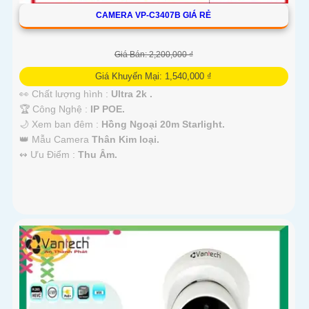
CAMERA VP-C3407B GIÁ RẺ
Giá Bán: 2,200,000 ₫
Giá Khuyến Mại: 1,540,000 ₫
👀 Chất lượng hình :
Ultra 2k .
🏆 Công Nghệ :
IP POE.
🌙 Xem ban đêm :
Hồng Ngoại 20m Starlight.
👑 Mẫu Camera
Thân Kim loại.
️↭ Ưu Điểm :
Thu Âm.