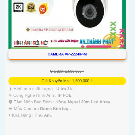
CAMERA VP-2224IP-M
Giá Bán: 1,500,000 ₫
Giá Khuyến Mại: 1,500,000 ₫
☀️ Hình ảnh chất lượng :
Ultra 2k .
✳️ Công Nghệ Hình Ảnh :
IP POE.
🌚 Tầm Nhìn Ban Đêm :
Hồng Ngoại 30m Led Array.
👑 Mẫu Camera
Dome Kim loại.
️ƒ Khả Năng :
Thu Âm.