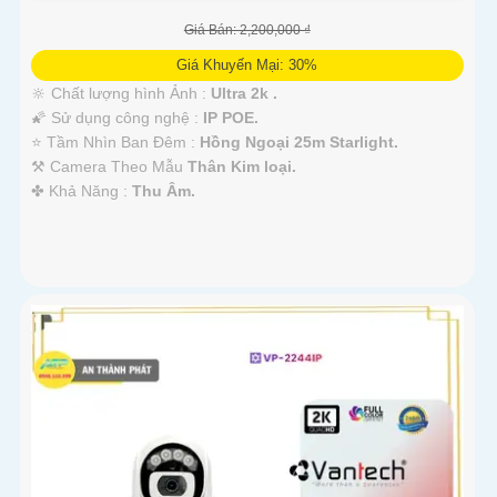
Giá Bán: 2,200,000 ₫
Giá Khuyến Mại: 30%
🔆 Chất lượng hình Ảnh :
Ultra 2k .
🌠 Sử dụng công nghệ :
IP POE.
⭐ Tầm Nhìn Ban Đêm :
Hồng Ngoại 25m Starlight.
⚒ Camera Theo Mẫu
Thân Kim loại.
️✤ Khả Năng :
Thu Âm.