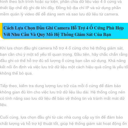
hình theo lịch trình hoặc sự kiện, phân chia dữ liệu vào 4 ổ cứng và
thiết lập chế độ ghi đè khi đầy. Đồng bộ địa chỉ IP và sử dụng phần
mềm quản lý video để dễ dàng xem và sao lưu dữ liệu từ camera.
Cách Lựa Chọn Đầu Ghi Camera Hỗ Trợ 4 Ổ Cứng Phù Hợp
Với Nhu Cầu Và Quy Mô Hệ Thống Giám Sát Của Bạn
Khi lựa chọn đầu ghi camera hỗ trợ 4 ổ cứng cho hệ thống giám sát,
bạn cần chú ý một số yếu tố quan trọng. Đầu tiên, hãy chắc chắn rằng
đầu ghi có thể hỗ trợ đủ số lượng ổ cứng bạn cần sử dụng. Khả năng
kết nối ổn định và việc lưu trữ dữ liệu một cách hiệu quả cũng là yếu tố
không thể bỏ qua.
Tiếp theo, kiểm tra dung lượng lưu trữ của mỗi ổ cứng để đảm bảo
không gian đủ lớn cho việc lưu trữ dữ liệu lâu dài. Hệ thống cũng nên
có tính năng sao lưu dữ liệu để bảo vệ thông tin và tránh mất mát dữ
liệu.
Cuối cùng, lựa chọn đầu ghi từ các nhà cung cấp uy tín để đảm bảo
chất lượng và hỗ trợ kỹ thuật tốt, giúp hệ thống giám sát hoạt động ổn