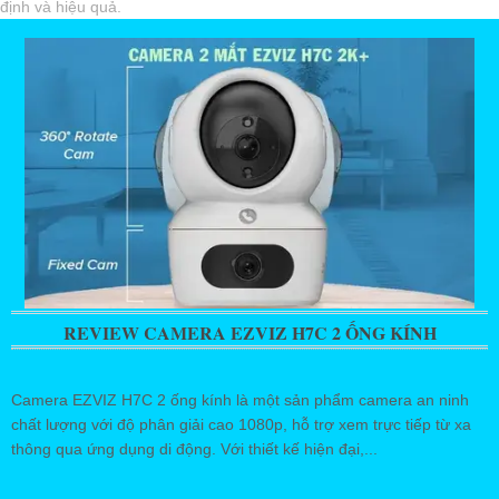
định và hiệu quả.
REVIEW CAMERA EZVIZ H7C 2 ỐNG KÍNH
Camera EZVIZ H7C 2 ống kính là một sản phẩm camera an ninh
chất lượng với độ phân giải cao 1080p, hỗ trợ xem trực tiếp từ xa
thông qua ứng dụng di động. Với thiết kế hiện đại,...