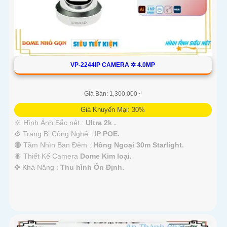
VP-2244IP CAMERA ✲ 4.0MP
Giá Bán: 1,300,000 ₫
Giá Khuyến Mại: 30%
🔆 Hình Ảnh Sắc nét :
Ultra 2k .
⚙ Trang Bị Công Nghệ :
IP POE.
🔴 Tầm Nhìn Ban Đêm :
Hồng Ngoại 30m Starlight.
🐜 Thiết Kế Camera
Dome Kim loại.
️✤ Khả Năng :
Thu hình Ổn Định.