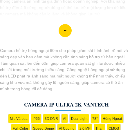
thống camera an ninh tại gia đình hoặc doanh nghiệp. Với khả năng
hỗ trợ đến 4 ổ cứng, người dùng có thể lưu trữ một lượng lớn dữ liệu
từ camera mà không cần lo lắng về không gian lưu trữ.
Đầu ghi này cung cấp các tính năng hiệu quả như ghi hình độ nét cao,
chức năng xem lại dễ dàng, và khả năng truy cập từ xa qua điện thoại
di động. nó còn có khả năng ghi hình liên tục hoặc theo lịch trình, giúp
người dùng dễ dàng theo dõi và quản lý dữ liệu camera.
Với đầu ghi camera hỗ trợ 4 ổ cứng, bạn có thể yên tâm về việc bảo
Camera hỗ trợ hồng ngoại 60m cho phép giám sát hình ảnh rõ nét và
vệ tài sản và an ninh trong mọi tình huống, đồng thời tiết kiệm thời
sáng đẹp vào ban đêm mà không cần ánh sáng hỗ trợ từ bên ngoài.
gian và công sức trong việc quản lý hệ thống camera.
Tầm quan sát lên đến 60m giúp camera quan sát ghi lại được nhiều
chi tiết trong môi trường thiếu sáng. Công nghệ hồng ngoại sử dụng
đèn LED phát ra ánh sáng mà mắt người không thể nhìn thấy, chiếu
sáng khu vực mà không gây lộ nguồn sáng, giúp camera có thể ẩn
mình trong bóng tối dễ dàng
CAMERA IP ULTRA 2K VANTECH
Mic Và Loa
IP66
3D DNR
AI
Dual Light
78°
Hồng Ngoại
Full Color
Speed Dome
AI Coding
2.0 MP
Thân
CMOS