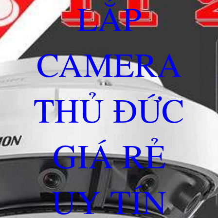
LẮP
CAMERA
THỦ ĐỨC
GIÁ RẺ
UY TÍN