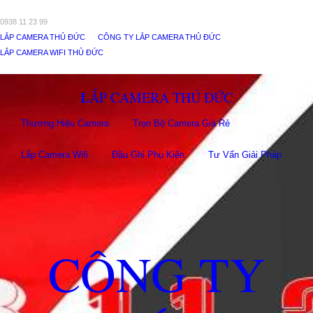
0938 11 23 99
LẮP CAMERA THỦ ĐỨC
CÔNG TY LẮP CAMERA THỦ ĐỨC
LẮP CAMERA WIFI THỦ ĐỨC
LẮP CAMERA THỦ ĐỨC
Thương Hiệu Camera
Trọn Bộ Camera Giá Rẻ
Lắp Camera Wifi
Đầu Ghi Phụ Kiên
Tư Vấn Giải Pháp
CÔNG TY