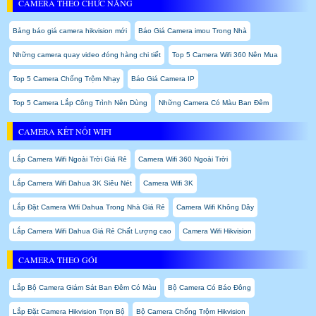
CAMERA THEO CHỨC NĂNG
Bảng báo giá camera hikvision mới
Báo Giá Camera imou Trong Nhà
Những camera quay video đóng hàng chi tiết
Top 5 Camera Wifi 360 Nên Mua
Top 5 Camera Chống Trộm Nhạy
Báo Giá Camera IP
Top 5 Camera Lắp Công Trình Nên Dùng
Những Camera Có Màu Ban Đêm
CAMERA KẾT NỐI WIFI
Lắp Camera Wifi Ngoài Trời Giá Rẻ
Camera Wifi 360 Ngoài Trời
Lắp Camera Wifi Dahua 3K Siêu Nét
Camera Wifi 3K
Lắp Đặt Camera Wifi Dahua Trong Nhà Giá Rẻ
Camera Wifi Không Dây
Lắp Camera Wifi Dahua Giá Rẻ Chất Lượng cao
Camera Wifi Hikvision
CAMERA THEO GÓI
Lắp Bộ Camera Giám Sát Ban Đêm Có Màu
Bộ Camera Có Báo Đông
Lắp Đặt Camera Hikvision Trọn Bộ
Bộ Camera Chống Trộm Hikvision