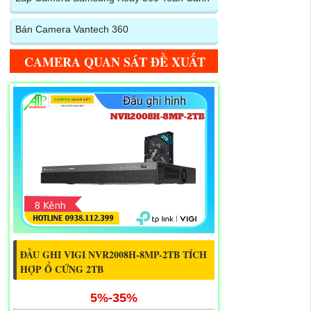
Bán Camera Vantech 360
CAMERA QUAN SÁT ĐỀ XUẤT
ĐẦU GHI VIGI NVR2008H-8MP-2TB TÍCH
HỢP Ổ CỨNG 2TB
5%-35%