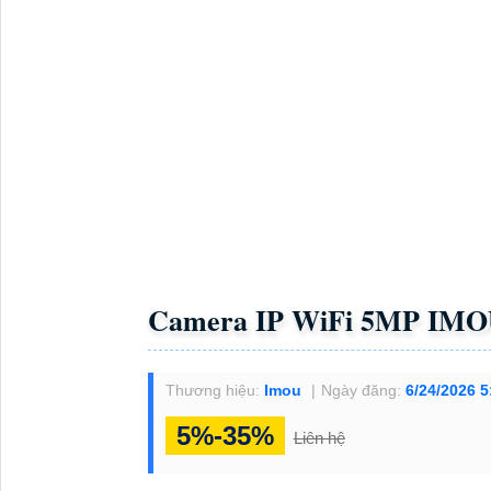
Top 5 Camera Xem Mã Vạch Đơn Hàng
Top
Camera Check Var Live Stream
Gía Camera
CAMERA KẾT NỐI WIFI
Lắp Camera Wifi Kbvision Có Màu Ban Đêm
Báo giá camera wifi ezviz
Lắp Đặt Camera T
Camera Wifi Chống Trộm Kbvision
CAMERA THEO GÓI
Trọn Bộ Camera Ghi Âm Kbvision
Bộ Camera
Lắp Trọn Bộ Camera Dahua
Bộ Camera Ghi 
CAMERA WIFI NGOÀI TRỜI 5MP 
SẮC NÉT, GIÁM SÁT THÔNG MI