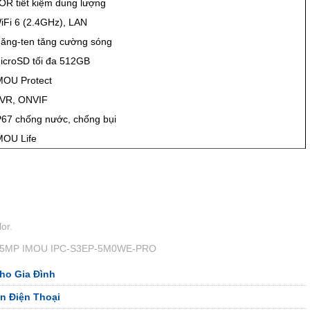
hời tiết.
háp giám sát ngoài trời lý tưởng dành cho người dùng cần chất lượng
à các tính năng bảo vệ thông minh. Sản phẩm hiện được
Camera An
hành đầy đủ và hỗ trợ kỹ thuật tận nơi.
TƯ AN THÀNH PHÁT
h, TP.HCM
 Bình Trị Đông, TP.HCM
Livestream Môn Cầu Lông
Công Ty Lắp Camera Quận Tân Bình
ệu Camera EZVIZ H6C PRO CS-H6C-R105-1J4WF
Thông Số