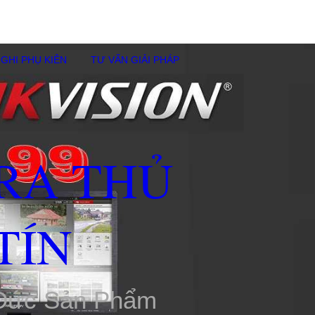
GHI PHỤ KIÊN
TƯ VẤN GIẢI PHÁP
RA THỦ
TÍN
 Đức Sản Phẩm