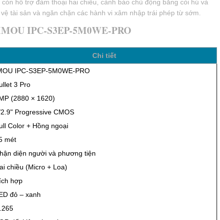
or.
iFi 5MP IMOU IPC-S3EP-5M0WE-PRO
ho Gia Đình
n Điện Thoại
m nhập.
ám sát.