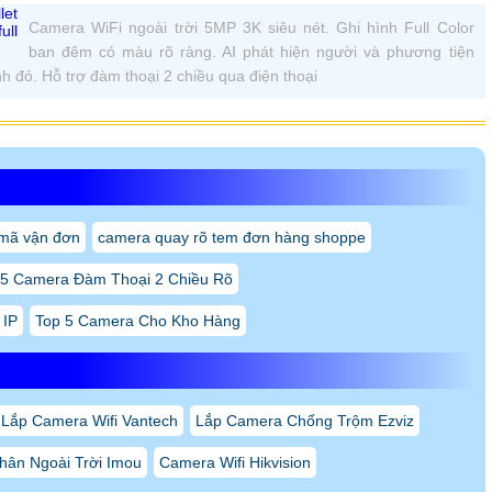
)
là dòng camera WiFi ngoài trời cao cấp được phân phối chính hãng
ám sát an ninh chuyên nghiệp cho gia đình, cửa hàng, văn phòng,
i 5MP chuẩn 3K, thiết bị mang lại hình ảnh sắc nét, màu sắc chân
ban đêm
, cho phép ghi hình có màu ngay cả trong điều kiện ánh sáng
 quả hơn so với camera hồng ngoại thông thường. Bên cạnh đó, trí
à phương tiện, giảm thiểu cảnh báo sai từ môi trường xung quanh.
còn hỗ trợ đàm thoại hai chiều, cảnh báo chủ động bằng còi hú và
vệ tài sản và ngăn chặn các hành vi xâm nhập trái phép từ sớm.
IMOU IPC-S3EP-5M0WE-PRO
Chi tiết
MOU IPC-S3EP-5M0WE-PRO
ullet 3 Pro
MP (2880 × 1620)
/2.9" Progressive CMOS