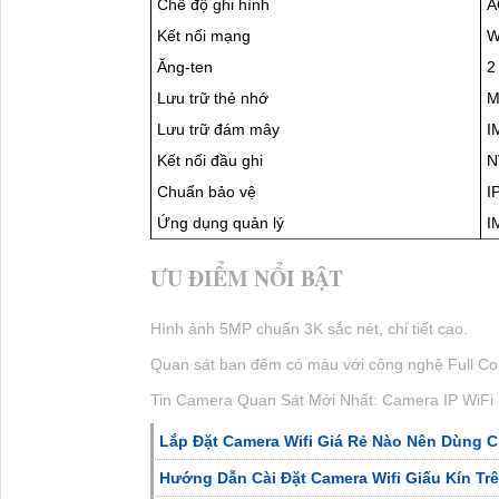
Chuẩn IP67 hoạt động bền bỉ trong mọi điều kiện t
Camera IMOU IPC-S3EP-5M0WE-PRO
là giải p
hình ảnh cao, khả năng quan sát màu ban đêm v
Thành Phát
cung cấp chính hãng với chế độ bảo 
CÔNG TY TNHH TM-DV ĐẦU 
Trụ Sở:
51 Lũy Bán Bích, Phường Phú Thạn
Hotline: 0938.11.23.99
Chi Nhánh 1:
445/38 Tân Hòa Đông, Phường
Kỹ Thuật:
0906.855.330
Điện Thoại:
(028) 6688.4949
Thông Tin:
Bảng Điểm Check Var Có Camera 
Giới Thiệu Camera Imou A32ep-L
Giới Thi