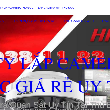
TY LẮP CAMERA THỦ ĐỨC
LẮP CAMERA WIFI THỦ ĐỨC
RA
TRỌN BỘ CAMERA GIÁ RẺ
LẮP CAMERA WIFI
ĐẦU 
TY LẮP CAME
C GIÁ RẺ UY 
ra Quan Sát Uy Tín Tại Thủ