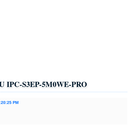
 5 Camera Đàm Thoại 2 Chiều Rõ
 IP
Top 5 Camera Cho Kho Hàng
Lắp Camera Wifi Vantech
Lắp Camera Chống Trộm Ezviz
hân Ngoài Trời Imou
Camera Wifi Hikvision
 Chống Trộm Kbvision
Lắp Đặt Bộ Camera Ip Visioncop Giá Rẻ
Âm Hikvision
IMOU IPC-S3EP-5M0WE-PRO – HÌNH ẢNH 3K
NH