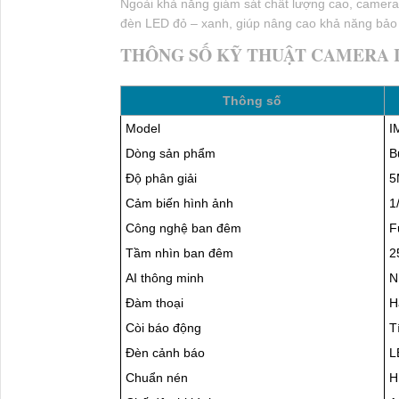
Hình ảnh 5MP chuẩn 3K sắc nét, chi tiết cao.
Quan sát ban đêm có màu với công nghệ Full Col
Tin Camera Quan Sát Mới Nhất: Camera IP W
Lắp Đặt Camera Wifi Giá Rẻ Nào Nên Dùng C
Hướng Dẫn Cài Đặt Camera Wifi Giấu Kín Trê
Phân Phối Camera Wifi Giá Rẻ Chính Hãng
AI nhận diện chính xác người và phương tiện.
Còi hú và đèn LED cảnh báo chủ động chống xâ
Đàm thoại hai chiều trực tiếp qua điện thoại.
Hỗ trợ WiFi 6 giúp kết nối ổn định hơn.
Chế độ AOR tối ưu dung lượng lưu trữ.
Hỗ trợ thẻ nhớ lên đến 512GB.
Tương thích ONVIF dễ dàng tích hợp hệ thống gi