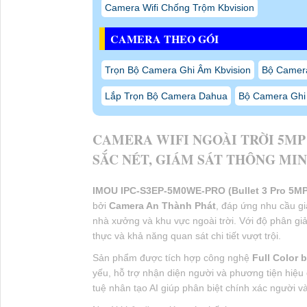
Công nghệ ban đêm
F
Tầm nhìn ban đêm
2
AI thông minh
N
Đàm thoại
H
Còi báo động
T
Đèn cảnh báo
L
Chuẩn nén
H
Chế độ ghi hình
A
Kết nối mạng
W
Ăng-ten
2
Lưu trữ thẻ nhớ
M
Lưu trữ đám mây
I
Kết nối đầu ghi
N
Chuẩn bảo vệ
I
Ứng dụng quản lý
I
ƯU ĐIỂM NỔI BẬT