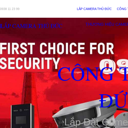
0938 11 23 99
LẮP CAMERA THỦ ĐỨC
CÔNG 
LẮP CAMERA THỦ ĐỨC
THƯƠNG HIỆU CAME
CÔNG 
ĐỨ
Lắp Đặt Came