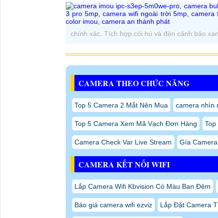
IMOU IPC-S3EP-5M0WE-PRO (Bullet 3 Pro 5MP
bởi
Camera An Thành Phát
, đáp ứng nhu cầu gi
nhà xưởng và khu vực ngoài trời. Với độ phân giả
thực và khả năng quan sát chi tiết vượt trội.
Sản phẩm được tích hợp công nghệ
Full Color 
yếu, hỗ trợ nhận diện người và phương tiện hiệu
tuệ nhân tạo AI giúp phân biệt chính xác người v
Ngoài khả năng giám sát chất lượng cao, camera 
đèn LED đỏ – xanh, giúp nâng cao khả năng bảo 
THÔNG SỐ KỸ THUẬT CAMERA 
Thông số
Model
I
Dòng sản phẩm
B
Độ phân giải
5
Cảm biến hình ảnh
1