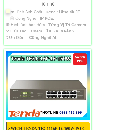
liên hệ
👁 Hình Ành Chất Lượng :
Ultra 4k 👍🏾 .
🤖️ Công Nghệ :
IP POE.
🔴 Hình ảnh ban đêm :
Từng Vị Trí Camera .
⚒ Cấu Tạo Camera
Đầu Ghi 8 kênh.
️₤ Ưu Điểm :
Công Nghệ AI.
SWICH TENDA TEG1116P-16-150W POE