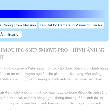
ull Color + Hồng ngoại
5 mét
hận diện người và phương tiện
ai chiều (Micro + Loa)
ích hợp
ED đỏ – xanh
.265
OR tiết kiệm dung lượng
iFi 6 (2.4GHz), LAN
 ăng-ten tăng cường sóng
icroSD tối đa 512GB
MOU Protect
VR, ONVIF
P67 chống nước, chống bụi
MOU Life