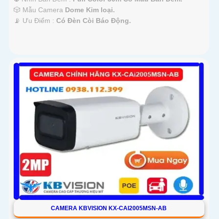
🎲 Mẫu Camera
Dome Kim loại.
️📡 Ưu Điểm :
Có Ðèn Còi Báo Động.
CAMERA KBVISION KX-CAI2005MSN-AB