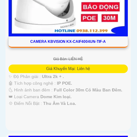
CAMERA KBVISION KX-CAIF4004UN-TIF-A
Giá Bán: LIÊN HỆ
Giá Khuyến Mại: Liên hệ
✨ Độ Phân giải :
Ultra 2k + .
🤖️ Tích hợp công nghệ :
IP POE.
🌜 Hình ảnh ban đêm :
Full Color 30m Có Màu Ban Ðêm.
👑 Loại Camera
Dome Kim loại.
️💠 Điểm Nỗi Bật :
Thu Âm Và Loa.