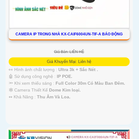
CAMERA IP TRONG NHÀ KX-CAIF6004UN-TIF-A BÁO ĐỘNG
Giá Bán: LIÊN HỆ
Giá Khuyến Mại: Liên hệ
👀 Hình ảnh chất lượng :
Ultra 3k + Sắc Nét .
🤖️ Sử dụng công nghệ :
IP POE.
🔦 Khi xem thiếu sáng :
Full Color 30m Có Màu Ban Ðêm.
🕸️ Camera Thiết Kế
Dome Kim loại.
️↭ Khả Năng :
Thu Âm Và Loa.