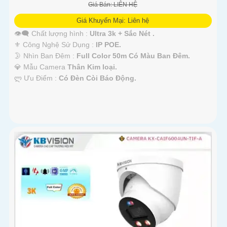
Giá Bán: LIÊN HỆ
Giá Khuyến Mại: Liên hệ
👁️‍🗨 Chất lượng hình :
Ultra 3k + Sắc Nét .
⚜️ Công Nghệ Sử Dụng :
IP POE.
🌛 Nhìn Ban Đêm :
Full Color 50m Có Màu Ban Ðêm.
💎 Mẫu Camera
Thân Kim loại.
️ლ Ưu Điểm :
Có Ðèn Còi Báo Động.