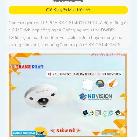
Giá Bán: LIÊN HỆ
Giá Khuyến Mại: Liên hệ
Camera giám sát IP POE KX-CAiF4003UN-TiF-A độ phân giải
4.0 MP tích hợp công nghệ Chống ngược sáng DWDR
120db, giám sát ban đêm Full Color 50m chuyên dụng cho
xưởng sản xuất, kho hàngCamera giá rẻ KX-CAiF4003UN-
TiF-A, độ phân giải 4