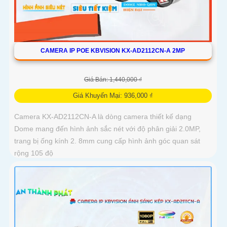
CAMERA IP POE KBVISION KX-AD2112CN-A 2MP
Giá Bán: 1,440,000 ₫
Giá Khuyến Mại: 936,000 ₫
Camera KX-AD2112CN-A là dòng camera thiết kế dạng
Dome mang đến hình ảnh sắc nét với độ phân giải 2.0MP,
trang bị ống kính 2. 8mm cung cấp hình ảnh góc quan sát
rộng 105 độ