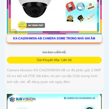
KX-CAI2004MSN-AB CAMERA DOME TRONG NHÀ GHI ÂM
Giá Bán: LIÊN HỆ
Giá Khuyến Mại: Liên hệ
Camera kbvision KX-CAi2004MSN-AB có độ phân giải 2.0MP
hỗ trợ kết nối POE tiết kiệm chi phí cài đặt Chất lượng hình
ảnh sắc nét, dễ dàng quan sát ngày đêm