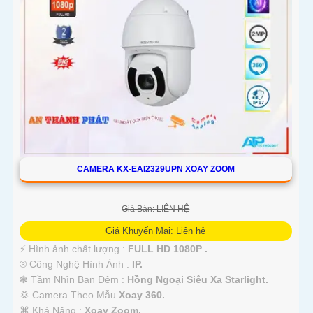
CAMERA KX-EAI2329UPN XOAY ZOOM
Giá Bán: LIÊN HỆ
Giá Khuyến Mại: Liên hệ
️⚡ Hình ảnh chất lượng :
FULL HD 1080P .
®️ Công Nghệ Hình Ảnh :
IP.
❃ Tầm Nhìn Ban Đêm :
Hồng Ngoại Siêu Xa Starlight.
💢 Camera Theo Mẫu
Xoay 360.
️⌘ Khả Năng :
Xoay Zoom.