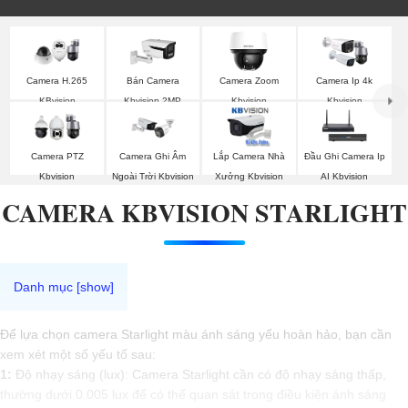
Camera H.265
Bán Camera
Camera Zoom
Camera Ip 4k
KBvision
Kbvision 2MP
Kbvision
Kbvision
Camera PTZ
Camera Ghi Âm
Lắp Camera Nhà
Đầu Ghi Camera Ip
Kbvision
Ngoài Trời Kbvision
Xưởng Kbvision
AI Kbvision
CAMERA KBVISION STARLIGHT
Để lựa chọn camera Starlight màu ánh sáng yếu hoàn hảo, bạn cần
xem xét một số yếu tố sau:
1:
Độ nhạy sáng (lux): Camera Starlight cần có độ nhạy sáng thấp,
thường dưới 0.005 lux để có thể quan sát trong điều kiện ánh sáng