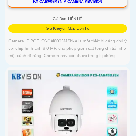
KX-CAI8005MSN-A CAMERA KBVISION
Giá Bán: LIÊN HỆ
Giá Khuyến Mại: Liên hệ
Camera IP POE KX-CAi8005MSN-A là một thiết bị đáng chú ý
với chip hình ảnh 8.0 MP, cho phép giám sát từng chi tiết nhỏ
một cách rõ ràng. Camera này còn được trang bị chống...