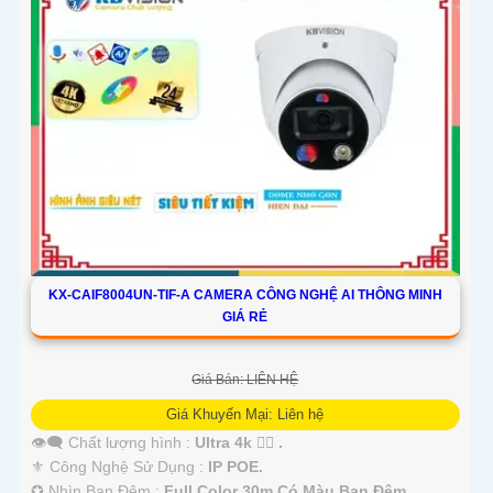
KX-CAIF8004UN-TIF-A CAMERA CÔNG NGHỆ AI THÔNG MINH
GIÁ RẺ
Giá Bán: LIÊN HỆ
Giá Khuyến Mại: Liên hệ
👁️‍🗨 Chất lượng hình :
Ultra 4k 👍🏾 .
⚜️ Công Nghệ Sử Dụng :
IP POE.
✪ Nhìn Ban Đêm :
Full Color 30m Có Màu Ban Ðêm.