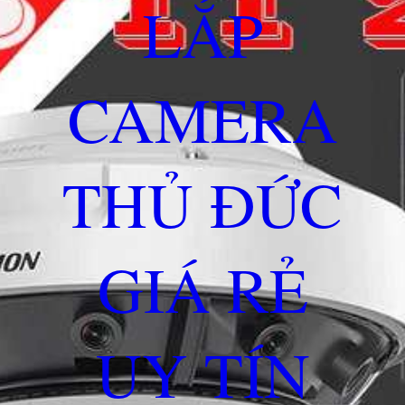
LẮP
CAMERA
THỦ ĐỨC
GIÁ RẺ
UY TÍN