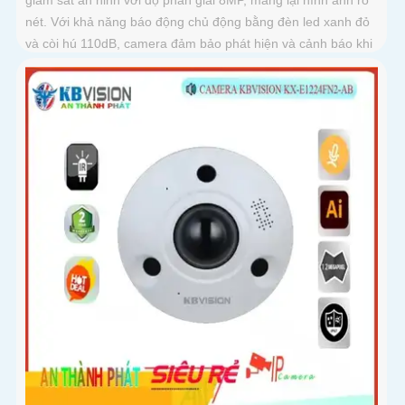
nét. Với khả năng báo động chủ động bằng đèn led xanh đỏ
và còi hú 110dB, camera đảm bảo phát hiện và cảnh báo khi
có xâm nhậpThiết bị Camera Giá Rẻ Công Nghệ POE KX-
CAiF8003UN-TiF-A tích hợp chức năng cao cấp Thu Âm Và
Loa rõ ràng để mang lại trải nghiệm hình ảnh và âm thanh
tốt nhất