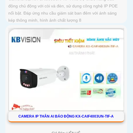
động chủ động với còi và đèn, sử dụng công nghệ IP POE
nổi bật. Đáp ứng nhu cầu giám sát ban đêm với ánh sáng
kép thông minh, hình ảnh chất lượng 8
CAMERA IP THÂN AI BÁO ĐỘNG KX-CAIF4003UN-TIF-A