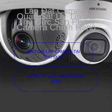
Lắp Đặt Camera
Quan Sát Uy Tín Tại
Thủ Đức Sản Phẩm
Camera Chính Hãng
BÁO GIÁ LẮP CAMERA TẠI
THỦ ĐỨC
CÔNG TY LẮP CAMERA THỦ
ĐỨC