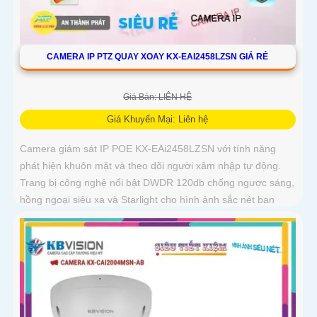
CAMERA IP PTZ QUAY XOAY KX-EAI2458LZSN GIÁ RẺ
Giá Bán: LIÊN HỆ
Giá Khuyến Mại: Liên hệ
Camera giám sát IP POE KX-EAi2458LZSN với tính năng
phát hiện khuôn mặt và theo dõi người xâm nhập tự động.
Trang bị công nghệ nổi bật DWDR 120db chống ngược sáng,
hồng ngoại siêu xa và Starlight cho hình ảnh sắc nét ban
đêm