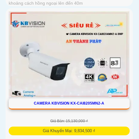
khoảng cách hồng ngoại lên đến 40m
CAMERA KBVISION KX-CAI8205MN2-A
Giá Bán: 15,130,000 ₫
Giá Khuyến Mại: 9,834,500 ₫