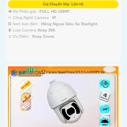
Giá Khuyến Mại: Liên hệ
👁 Độ Phân giải :
FULL HD 1080P .
⚛️ Công Nghệ Camera :
IP.
✪ Xem ban đêm :
Hồng Ngoại Siêu Xa Starlight.
🐜 Loại Camera
Xoay 360.
️➲ Ưu Điểm :
Xoay Zoom.