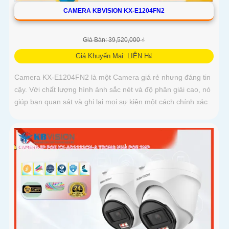
CAMERA KBVISION KX-E1204FN2
Giá Bán: 39,520,000 ₫
Giá Khuyến Mại: LIÊN H₫
Camera KX-E1204FN2 là một Camera giá rẻ nhưng đáng tin
cậy. Với chất lượng hình ảnh sắc nét và độ phân giải cao, nó
giúp bạn quan sát và ghi lại mọi sự kiện một cách chính xác