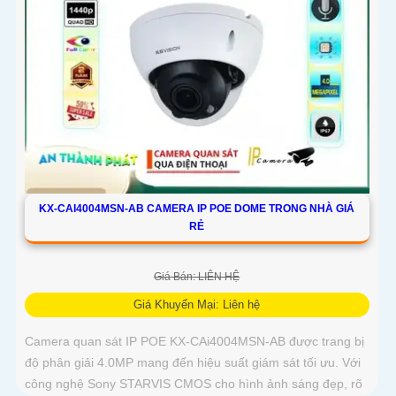
KX-CAI4004MSN-AB CAMERA IP POE DOME TRONG NHÀ GIÁ
RẺ
Giá Bán: LIÊN HỆ
Giá Khuyến Mại: Liên hệ
Camera quan sát IP POE KX-CAi4004MSN-AB được trang bị
độ phân giải 4.0MP mang đến hiệu suất giám sát tối ưu. Với
công nghệ Sony STARVIS CMOS cho hình ảnh sáng đẹp, rõ