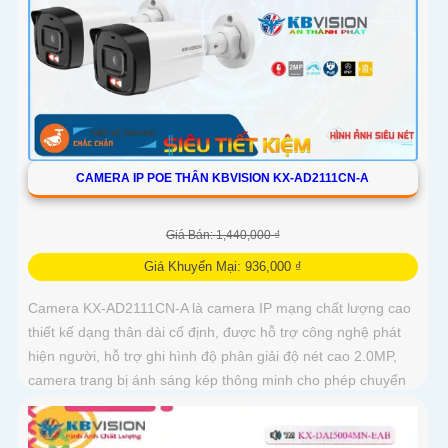
CAMERA IP POE THÂN KBVISION KX-AD2111CN-A
Giá Bán: 1,440,000 ₫
Giá Khuyến Mại: 936,000 ₫
Camera KX-AD2111CN-A là camera IP mạng chất lượng cao
thiết kế dạng thân dài cố định, được hỗ trợ công nghệ phát
hiện người, hỗ trợ ghi hình độ phân giải độ nét cao 2.0MP,
camera trang bị ánh sáng kép thông minh cho phép chuyển
đổi linh hoạt giữa chế độ hồng ngoại và led trợ sáng ban
đêm, giúp giám sát bảo vệ an ninh ban đêm một cách linh