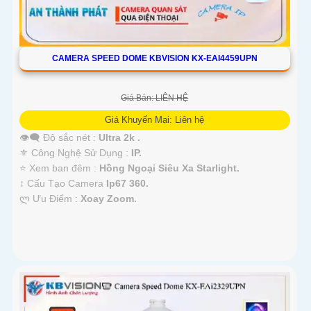
CAMERA SPEED DOME KBVISION KX-EAI4459UPN
Giá Bán: LIÊN HỆ
Giá Khuyến Mại: Liên hệ
👁️‍🗨 Độ sắc nét :
Ultra 2k .
⚜️ Công Nghệ Sử Dụng :
IP.
⭐ Xem ban đêm :
Hồng Ngoại Siêu Xa Starlight.
↕️ Cấu Tạo Camera
Ip67 360.
️ლ Ưu Điểm :
Xoay Zoom.