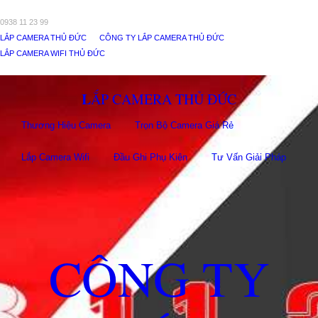
0938 11 23 99
LẮP CAMERA THỦ ĐỨC
CÔNG TY LẮP CAMERA THỦ ĐỨC
LẮP CAMERA WIFI THỦ ĐỨC
LẮP CAMERA THỦ ĐỨC
Thương Hiệu Camera
Trọn Bộ Camera Giá Rẻ
Lắp Camera Wifi
Đầu Ghi Phụ Kiên
Tư Vấn Giải Pháp
CÔNG TY