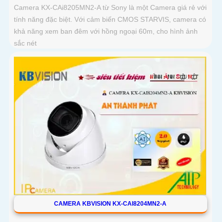
Camera KX-CAi8205MN2-A từ Sony là một Camera giá rẻ với
tính năng đặc biệt. Với cảm biến CMOS STARVIS, camera có
khả năng xem ban đêm với hồng ngoại 60m, cho hình ảnh
sắc nét
CAMERA KBVISION KX-CAI8204MN2-A