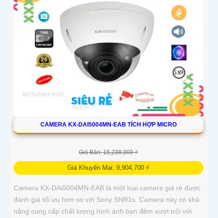
hoạt
CAMERA KX-DAI5004MN-EAB TÍCH HỢP MICRO
Giá Bán: 15,238,000 ₫
Giá Khuyến Mại: 9,904,700 ₫
Camera KX-DAi5004MN-EAB là một loại camera giá rẻ được
đánh giá tối ưu hơn so với Sony SNR1s. Camera này có khả
năng cung cấp chất lượng hình ảnh ban đêm vượt trội với