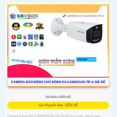
nét ngay...
CAMERA BÁO ĐỘNG CHỦ ĐỘNG KX-CAI8003UN-TIF-A GIÁ RẺ
Giá Bán: LIÊN HỆ
Giá Khuyến Mại: LIÊN HỆ
Camera loại KX-CAi8003UN-TiF-A hỗ trợ chức năng báo