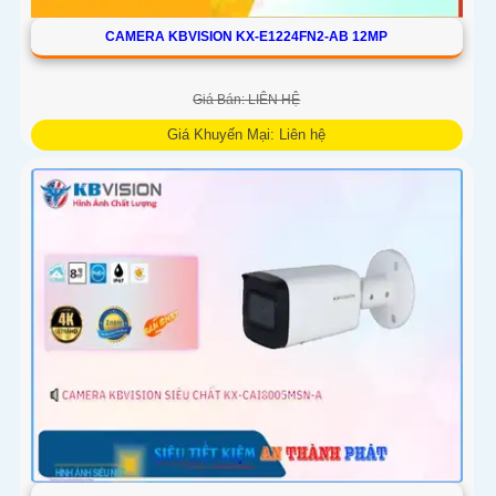
CAMERA KBVISION KX-E1224FN2-AB 12MP
Giá Bán: LIÊN HỆ
Giá Khuyến Mại: Liên hệ
Camera giám sát KX-E1224FN2-AB sử dụng công nghệ
Starlight tiên tiến, có khả năng giám sát tốt trong môi trường
thiếu ánh sáng. Với độ phân giải HD IP, sản phẩm này mang
lại hình ảnh chất lượng cao, rõ nét