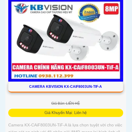
CAMERA KBVISION KX-CAIF8003UN-TIF-A
Giá Bán: LIÊN HỆ
Giá Khuyến Mại: Liên hệ
Camera KX-CAiF8003UN-TiF-A là lựa chọn tuyệt vời cho việc
giám sát an ninh với độ phân giải 8MP, mang lại hình ảnh rõ