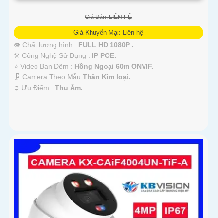
Giá Bán: LIÊN HỆ
Giá Khuyến Mại: Liên hệ
👁 Chất lượng hình :
FULL HD 1080P .
⚒ Công Nghệ Sử Dụng :
IP POE.
⭐ Video Ban Đêm :
Hồng Ngoại 60m ONVIF.
🗜️ Camera Theo Mẫu
Thân Kim loại.
️➲ Ưu Điểm :
Thu Âm.