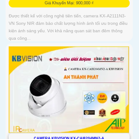
Giá Khuyến Mại: 900,000 ₫
Được thiết kế với công nghệ tiên tiến, camera KX-A2111N3-
VN Sony NIR đảm bảo chất lượng hình ảnh tối ưu trong điều
kiện ánh sáng yếu. Với khả năng quan sát ban đêm thông
qua công...
CAMERA KBVISION KX-CAI8204MN2-A