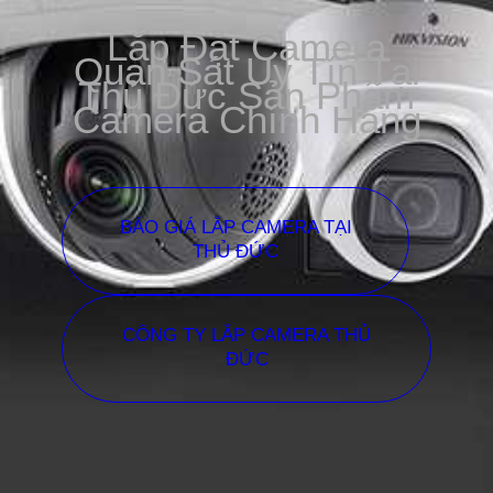
Lắp Đặt Camera
Quan Sát Uy Tín Tại
Thủ Đức Sản Phẩm
Camera Chính Hãng
BÁO GIÁ LẮP CAMERA TẠI
THỦ ĐỨC
CÔNG TY LẮP CAMERA THỦ
ĐỨC