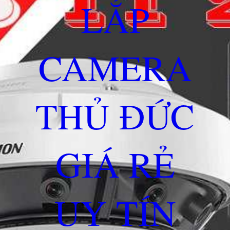
LẮP
CAMERA
THỦ ĐỨC
GIÁ RẺ
UY TÍN