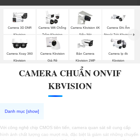
Camera 3D DNR
Camera Wifi Chống
Camera Kbvision 4K
Camera Ghi Âm
Kbvision
Trộm Kbvision
Siêu Nét
Ngoài Trời Kbvision
Camera Xoay 360
Camera Kbvision
Bán Camera
Camera Ip 4k
Kbvision
Giá Rẻ
Kbvision 2MP
Kbvision
CAMERA CHUẨN ONVIF
KBVISION
Với công nghệ chip CMOS tiên tiến, camera quan sát sẽ cung cấp
hình ảnh chất lượng cao mượt mà, đặc biệt là giám sát những chuyển