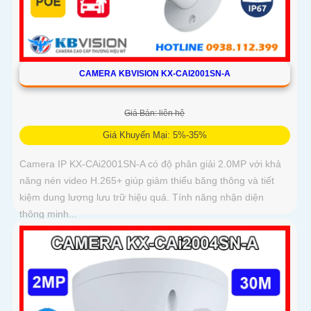
CAMERA KBVISION KX-CAI2001SN-A
Giá Bán: liên hệ
Giá Khuyến Mại: 5%-35%
Camera IP KX-CAi2001SN-A có độ phân giải 2.0MP với khả
năng nén video H.265+ giúp giảm thiểu băng thông và tiết
kiệm dung lượng lưu trữ hiệu quả. Tính năng nhận diện
thông minh...