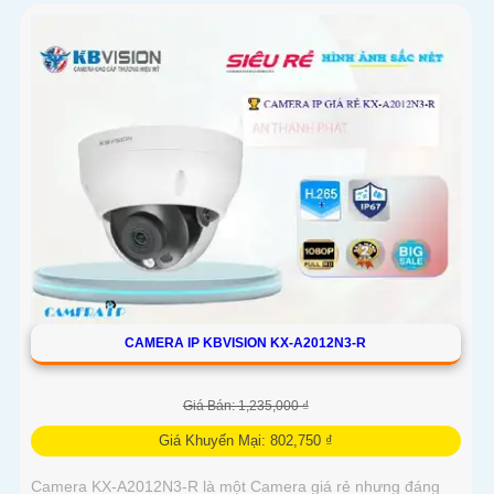
CAMERA IP KBVISION KX-A2012N3-R
Giá Bán: 1,235,000 ₫
Giá Khuyến Mại: 802,750 ₫
Camera KX-A2012N3-R là một Camera giá rẻ nhưng đáng