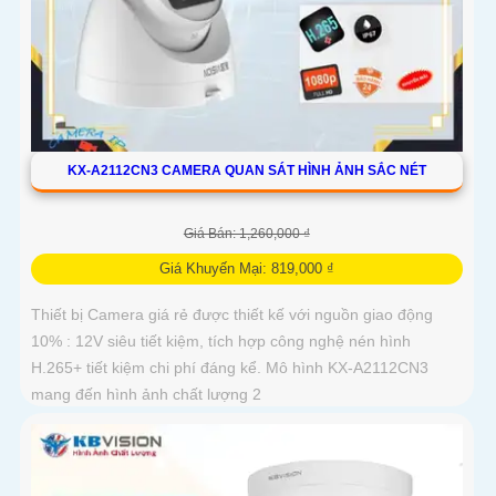
KX-A2112CN3 CAMERA QUAN SÁT HÌNH ẢNH SẮC NÉT
Giá Bán: 1,260,000 ₫
Giá Khuyến Mại: 819,000 ₫
Thiết bị Camera giá rẻ được thiết kế với nguồn giao động
10% : 12V siêu tiết kiệm, tích hợp công nghệ nén hình
H.265+ tiết kiệm chi phí đáng kể. Mô hình KX-A2112CN3
mang đến hình ảnh chất lượng 2