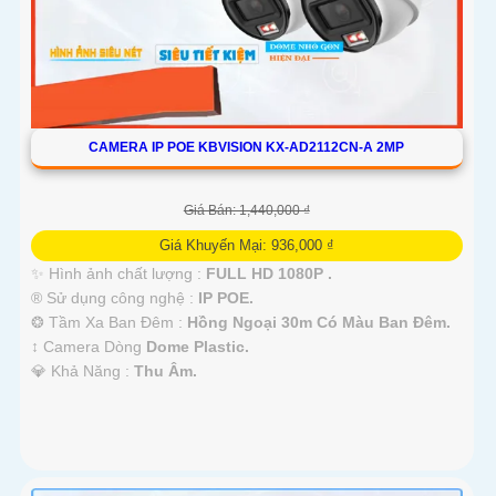
CAMERA IP POE KBVISION KX-AD2112CN-A 2MP
Giá Bán: 1,440,000 ₫
Giá Khuyến Mại: 936,000 ₫
✨ Hình ảnh chất lượng :
FULL HD 1080P .
®️ Sử dụng công nghệ :
IP POE.
❂ Tầm Xa Ban Đêm :
Hồng Ngoại 30m Có Màu Ban Ðêm.
↕️ Camera Dòng
Dome Plastic.
️💎 Khả Năng :
Thu Âm.