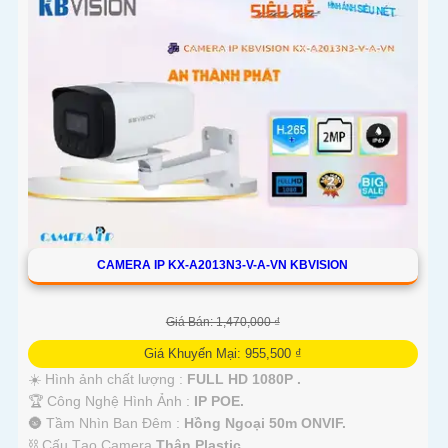
CAMERA IP KX-A2013N3-V-A-VN KBVISION
Giá Bán: 1,470,000 ₫
Giá Khuyến Mại: 955,500 ₫
☀️ Hình ảnh chất lượng :
FULL HD 1080P .
🏆 Công Nghệ Hình Ảnh :
IP POE.
🌚 Tầm Nhìn Ban Đêm :
Hồng Ngoại 50m ONVIF.
⛓ Cấu Tạo Camera
Thân Plastic.