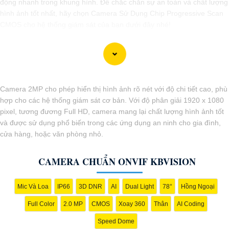
động nhanh trong khung hình. Để chắc chắn sự an toàn và chất lượng
hình ảnh tốt nhất, hãy chọn Camera Sử Dụng Chip Progressive Scan
CMOS cho hệ thống giám sát của bạn dưới đây nhé!
Camera 2MP cho phép hiển thị hình ảnh rõ nét với độ chi tiết cao, phù
hợp cho các hệ thống giám sát cơ bản. Với độ phân giải 1920 x 1080
pixel, tương đương Full HD, camera mang lại chất lượng hình ảnh tốt
và được sử dụng phổ biến trong các ứng dụng an ninh cho gia đình,
cửa hàng, hoặc văn phòng nhỏ.
CAMERA CHUẨN ONVIF KBVISION
'
Mic Và Loa
IP66
3D DNR
AI
Dual Light
78°
Hồng Ngoại
Full Color
2.0 MP
CMOS
Xoay 360
Thân
AI Coding
Speed Dome