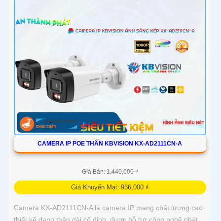
CAMERA IP POE THÂN KBVISION KX-AD2111CN-A
Giá Bán: 1,440,000 ₫
Giá Khuyến Mại: 936,000 ₫
Camera KX-AD2111CN-A là camera IP mạng chất lượng cao
thiết kế dạng thân dài cố định, được hỗ trợ công nghệ phát