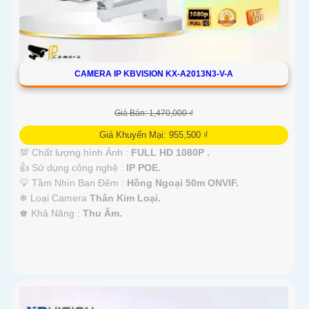
CAMERA IP KBVISION KX-A2013N3-V-A
Giá Bán: 1,470,000 ₫
Giá Khuyến Mại: 955,500 ₫
💯 Chất lượng hình Ảnh :
FULL HD 1080P .
👍 Sử dụng công nghệ :
IP POE.
💡 Tầm Nhìn Ban Đêm :
Hồng Ngoại 50m ONVIF.
❄ Loại Camera
Thân Kim Loại.
️♚ Khả Năng :
Thu Âm.