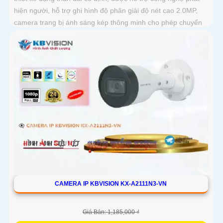
hiện người, hỗ trợ ghi hình độ phân giải độ nét cao 2.0MP,
camera trang bị ánh sáng kép thông minh cho phép chuyển
đổi linh hoạt giữa chế độ hồng ngoại và led trợ sáng ban
đêm, giúp giám sát bảo vệ an ninh ban đêm một cách linh
hoạt
CAMERA IP KBVISION KX-A2111N3-VN
Giá Bán: 1,185,000 ₫