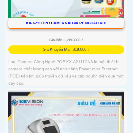
KX-A2111CN3 CAMERA IP GIÁ RẺ NGOÀI TRỜI
Giá Bán: 1,260,000 ₫
Giá Khuyến Mại: 819,000 ₫
Loại Camera Công Nghệ POE KX-A2111CN3 là một thiết bị
camera chất lượng cao với tính năng Power over Ethernet
(POE) tiện lợi, giúp truyền dữ liệu và cấp nguồn điện qua một
dây cáp...