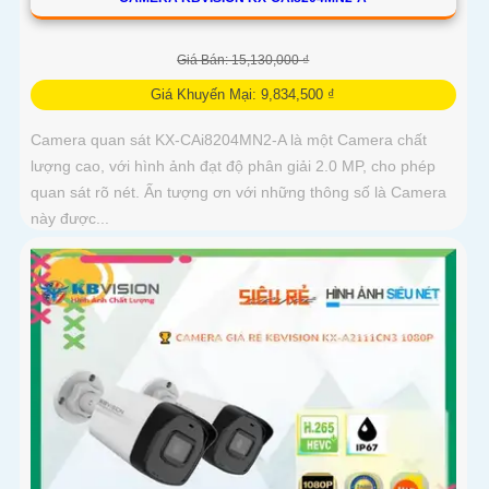
Giá Bán: 15,130,000 ₫
Giá Khuyến Mại: 9,834,500 ₫
Camera quan sát KX-CAi8204MN2-A là một Camera chất
lượng cao, với hình ảnh đạt độ phân giải 2.0 MP, cho phép
quan sát rõ nét. Ấn tượng ơn với những thông số là Camera
này được...