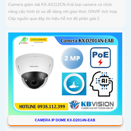
Camera giám sát KX-A2112CN-A là loại camera có chức
năng cấu hình từ xa dễ dàng với giao thức ONVIF tích hợp.
Cấp nguồn qua dây tín hiệu hỗ trợ độ phân giải 2
CAMERA IP DOME KX-D2014N-EAB