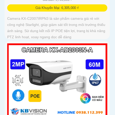
Giá Khuyến Mại: 6,305,000 ₫
Camera KX-C2007IRPN3 là sản phẩm camera giá rẻ với
công nghệ Starlight, giúp giám sát tốt trong môi trường thiếu
ánh sáng. Sử dụng kết nối IP POE tiện lợi, trang bị khả năng
PTZ linh hoạt, xoay ngang dọc dễ dàng