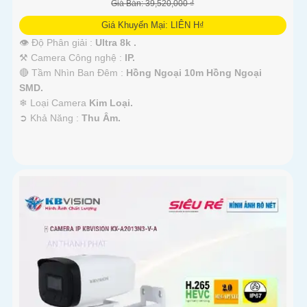
Giá Bán: 39,520,000 ₫
Giá Khuyến Mại: LIÊN H₫
👁 Độ Phân giải :
Ultra 8k .
⚒ Camera Công nghệ :
IP.
🔴 Tầm Nhìn Ban Đêm :
Hồng Ngoại 10m Hồng Ngoại
SMD.
❄ Loại Camera
Kim Loại.
️➲ Khả Năng :
Thu Âm.