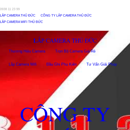
0938 11 23 99
LẮP CAMERA THỦ ĐỨC
CÔNG TY LẮP CAMERA THỦ ĐỨC
LẮP CAMERA WIFI THỦ ĐỨC
LẮP CAMERA THỦ ĐỨC
Thương Hiệu Camera
Trọn Bộ Camera Giá Rẻ
Lắp Camera Wifi
Đầu Ghi Phụ Kiên
Tư Vấn Giải Pháp
CÔNG TY