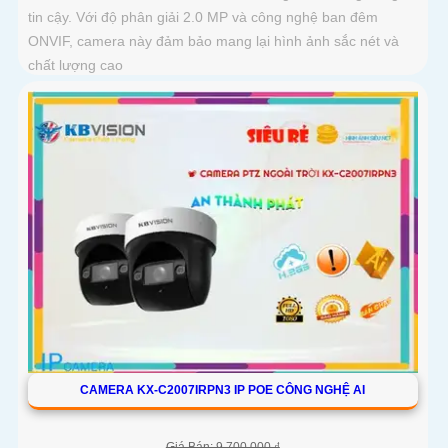
tin cậy. Với độ phân giải 2.0 MP và công nghệ ban đêm
ONVIF, camera này đảm bảo mang lại hình ảnh sắc nét và
chất lượng cao
CAMERA KX-C2007IRPN3 IP POE CÔNG NGHỆ AI
Giá Bán: 9,700,000 ₫