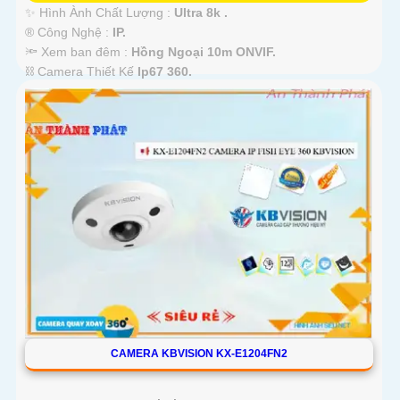
✨ Hình Ành Chất Lượng :
Ultra 8k .
®️ Công Nghệ :
IP.
🔦 Xem ban đêm :
Hồng Ngoại 10m ONVIF.
⛓ Camera Thiết Kế
Ip67 360.
️💠 Tích Hợp :
Thu Âm.
CAMERA KBVISION KX-E1204FN2