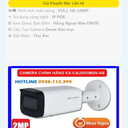
Giá Khuyến Mại: Liên hệ
👁️‍🗨 Hình ảnh chất lượng :
FULL HD 1080P .
⚜️ Sử dụng công nghệ :
IP POE.
✪ Xem Được Ban Đêm :
Hồng Ngoại 40m ONVIF.
🎼️ Cấu Tạo Camera
Dome Kim loại.
️💎 Đặt Điểm :
Thu Âm.