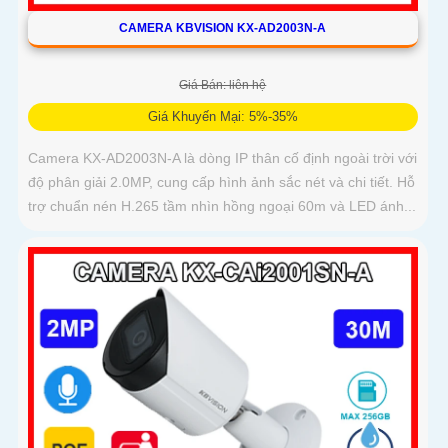
CAMERA KBVISION KX-AD2003N-A
Giá Bán: liên hệ
Giá Khuyến Mại: 5%-35%
Camera KX-AD2003N-A là dòng IP thân cố định ngoài trời với
độ phân giải 2.0MP, cung cấp hình ảnh sắc nét và chi tiết. Hỗ
trợ chuẩn nén H.265 tầm nhìn hồng ngoại 60m và LED ánh...