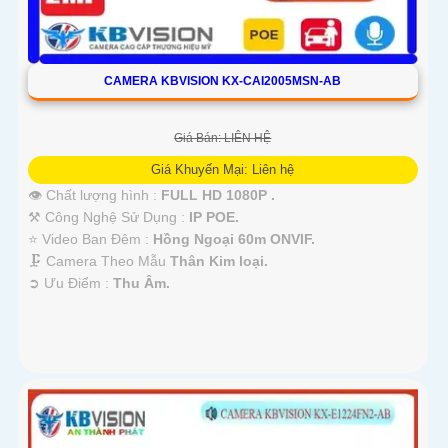
CAMERA KBVISION KX-CAI2005MSN-AB
Giá Bán: LIÊN HỆ
Giá Khuyến Mại: Liên hệ
👁 Chất lượng hình :
FULL HD 1080P .
⚒ Công Nghệ Sử Dụng :
IP POE.
⭐ Video Ban Đêm :
Hồng Ngoại 60m ONVIF.
🗜️ Camera Theo Mẫu
Thân Kim loại.
️➲ Ưu Điểm :
Thu Âm.