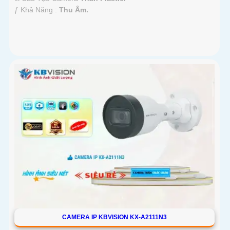
️ƒ Khả Năng :
Thu Âm.
CAMERA IP KBVISION KX-A2111N3