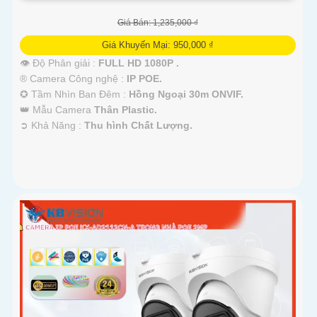
Giá Bán: 1,235,000 ₫
Giá Khuyến Mại: 950,000 ₫
👁 Độ Phân giải :
FULL HD 1080P .
®️ Camera Công nghệ :
IP POE.
✪ Tầm Nhìn Ban Đêm :
Hồng Ngoại 30m ONVIF.
👑 Mẫu Camera
Thân Plastic.
️➲ Khả Năng :
Thu hình Chất Lượng.