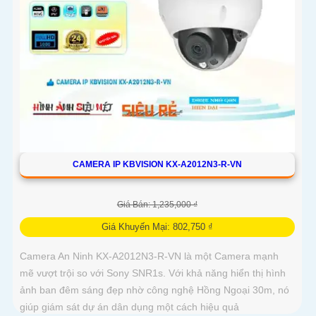
CAMERA IP KBVISION KX-A2012N3-R-VN
Giá Bán: 1,235,000 ₫
Giá Khuyến Mại: 802,750 ₫
Camera An Ninh KX-A2012N3-R-VN là một Camera mạnh
mẽ vượt trội so với Sony SNR1s. Với khả năng hiển thị hình
ảnh ban đêm sáng đẹp nhờ công nghệ Hồng Ngoại 30m, nó
giúp giám sát dự án dân dụng một cách hiệu quả