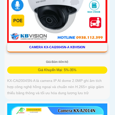
CAMERA KX-CAI2004SN-A KBVISION
Giá Bán: liên hệ
Giá Khuyến Mại: 5%-35%
KX-CAi2004SN-A là camera IP AI dome 2.0MP ghi âm tích
hợp công nghệ hồng ngoại và chuẩn nén H.265+ giúp giảm
thiểu băng thông và tối ưu hóa dung lượng lưu trữ