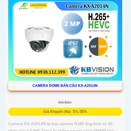
CAMERA DOME BÁN CẦU KX-A2014N
Giá Bán:
Giá Khuyến Mại: 5%-35%
Camera KX-A2014N là loại camera RJ45 ống kính có độ
phân giải 2.0 MP. Trang bị chống ngược sáng DWDR khả