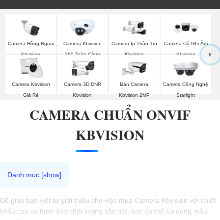
Camera Hồng Ngoại
Camera Kbvision
Camera Ip Thân Trụ
Camera Có Ghi Âm
Kbvision
360 Toàn Cảnh
Kbvision
Kbvision
Camera Kbvision
Camera 3D DNR
Bán Camera
Camera Công Nghệ
Giá Rẻ
Kbvision
Kbvision 2MP
Starlight
CAMERA CHUẨN ONVIF
KBVISION
Để giúp bạn viết tư giới thiệu cho việc mua Camera Kbvision với chiết
khấu cao và hình ảnh chất lượng sắc nét, bạn có thể sử dụng mẫu