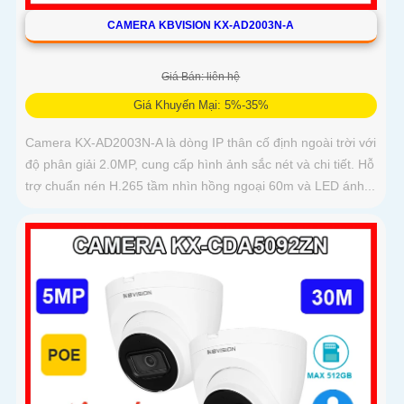
CAMERA KBVISION KX-AD2003N-A
Giá Bán: liên hệ
Giá Khuyến Mại: 5%-35%
Camera KX-AD2003N-A là dòng IP thân cố định ngoài trời với
độ phân giải 2.0MP, cung cấp hình ảnh sắc nét và chi tiết. Hỗ
trợ chuẩn nén H.265 tầm nhìn hồng ngoại 60m và LED ánh...