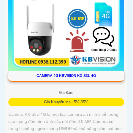
CAMERA 4G KBVISION KX-S3L-4G
Giá Bán:
Giá Khuyến Mại: 5%-35%
Camera KX-S3L-4G là một loại camera an ninh chất lượng
cao mang đến hình ảnh sắc nét đến 3.0 MP. Camera có
trang bịchống ngược sáng DWDR và khả năng giám sát ban