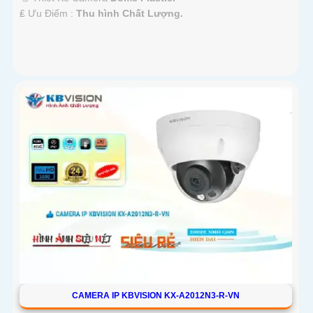
️₤ Ưu Điểm :
Thu hình Chất Lượng.
CAMERA IP KBVISION KX-A2012N3-R-VN