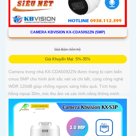
CAMERA KBVISION KX-CDA5092ZN (5MP)
Giá Bán: liên hệ
Giá Khuyến Mại: 5%-35%
Camera trong nhà KX-CDA5092ZN được trang bị cảm biến
cmos 5MP cho hình ảnh sắc nét và chi tiết, cùng công nghệ
WDR 120dB giúp chống ngược sáng hiệu quả. Tích hợp
hồng ngoại 30m, mic thu âm và các tính năng thông minh
như phát hiện chuyển động, nâng cao giám sát an ninh