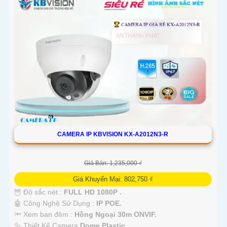
CAMERA IP KBVISION KX-A2012N3-R
Giá Bán: 1,235,000 ₫
Giá Khuyến Mại: 802,750 ₫
🦉 Độ sắc nét :
FULL HD 1080P .
🤖️ Công Nghệ Sử Dụng :
IP POE.
🔦 Xem ban đêm :
Hồng Ngoại 30m ONVIF.
🔩 Thiết Kế Camera
Dome Plastic.