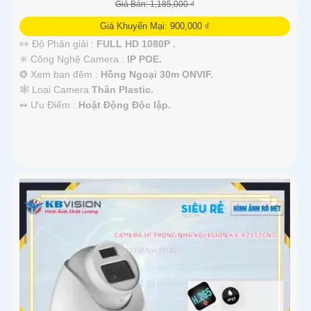
Giá Bán: 1,185,000 ₫
Giá Khuyến Mại: 900,000 ₫
👀 Độ Phân giải :
FULL HD 1080P .
✳️ Công Nghệ Camera :
IP POE.
❂ Xem ban đêm :
Hồng Ngoại 30m ONVIF.
🕸️ Loại Camera
Thân Plastic.
️↭ Ưu Điểm :
Hoặt Động Độc lập.