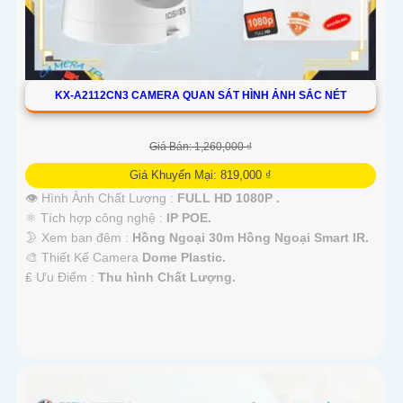
KX-A2112CN3 CAMERA QUAN SÁT HÌNH ẢNH SẮC NÉT
Giá Bán: 1,260,000 ₫
Giá Khuyến Mại: 819,000 ₫
👁 Hình Ành Chất Lượng :
FULL HD 1080P .
⚛️ Tích hợp công nghệ :
IP POE.
🌛 Xem ban đêm :
Hồng Ngoại 30m Hồng Ngoại Smart IR.
🎨 Thiết Kế Camera
Dome Plastic.
️₤ Ưu Điểm :
Thu hình Chất Lượng.