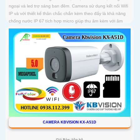
ngoại và led trợ sáng ban đêm. Camera sử dụng kết nối Wifi
IP và với thiết kế thân chắc chắn kèm theo đấy là khả năng
chống nước IP 67 tích hợp micro giúp thu âm kèm với âm
thanh
CAMERA KBVISION KX-A51D