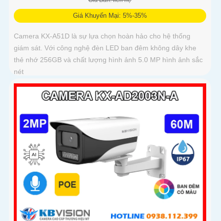
Giá Bán: liên hệ
Giá Khuyến Mại: 5%-35%
Camera KX-A51D là sự lựa chọn hoàn hảo cho hệ thống
giám sát. Với công nghệ đèn LED ban đêm không dây khe
thẻ nhớ 256GB và chất lượng hình ảnh 5.0 MP hình ảnh sắc
nét