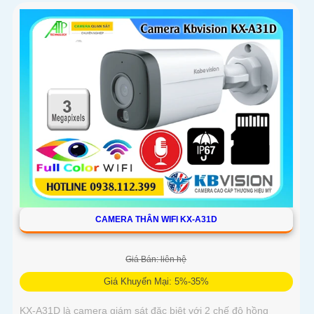
gốc nhìn rộng đáng để tham khảo
CAMERA THÂN WIFI KX-A31D
Giá Bán: liên hệ
Giá Khuyến Mại: 5%-35%
KX-A31D là camera giám sát đặc biệt với 2 chế độ hồng