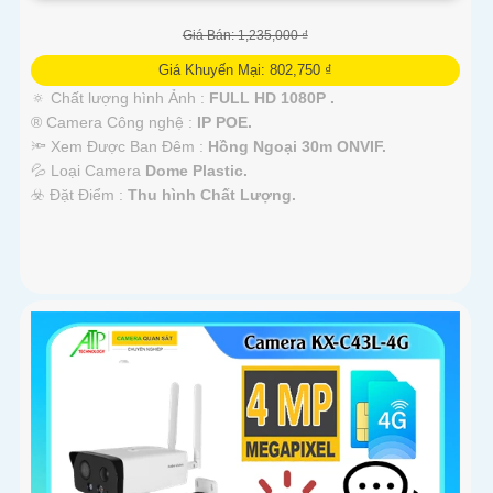
Giá Bán: 1,235,000 ₫
Giá Khuyến Mại: 802,750 ₫
🔅 Chất lượng hình Ảnh :
FULL HD 1080P .
®️ Camera Công nghệ :
IP POE.
🔦 Xem Được Ban Đêm :
Hồng Ngoại 30m ONVIF.
💦 Loại Camera
Dome Plastic.
️☣️ Đặt Điểm :
Thu hình Chất Lượng.