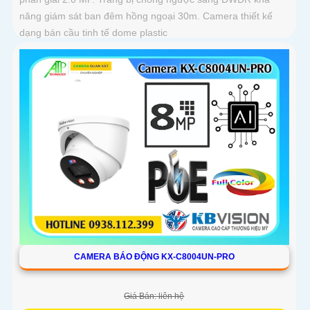
năng giám sát ban đêm hồng ngoại 30m. Camera thiết kế
dạng bán cầu tinh tế dome plastic
CAMERA BÁO ĐỘNG KX-C8004UN-PRO
Giá Bán: liên hệ