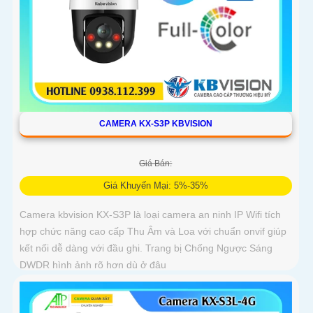
CAMERA KX-S3P KBVISION
Giá Bán:
Giá Khuyến Mại: 5%-35%
Camera kbvision KX-S3P là loại camera an ninh IP Wifi tích
hợp chức năng cao cấp Thu Âm và Loa với chuẩn onvif giúp
kết nối dễ dàng với đầu ghi. Trang bị Chống Ngược Sáng
DWDR hình ảnh rõ hơn dù ở đâu