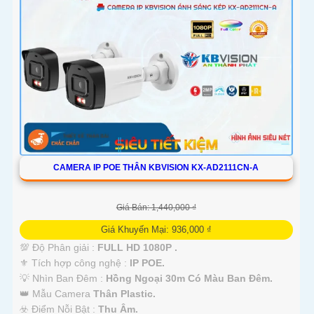
CAMERA IP POE THÂN KBVISION KX-AD2111CN-A
Giá Bán: 1,440,000 ₫
Giá Khuyến Mại: 936,000 ₫
💯 Độ Phân giải :
FULL HD 1080P .
⚜️ Tích hợp công nghệ :
IP POE.
💡 Nhìn Ban Đêm :
Hồng Ngoại 30m Có Màu Ban Ðêm.
👑 Mẫu Camera
Thân Plastic.
️☣️ Điểm Nỗi Bật :
Thu Âm.