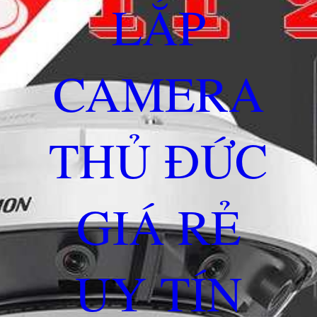
LẮP
CAMERA
THỦ ĐỨC
GIÁ RẺ
UY TÍN