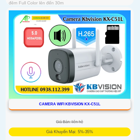
đêm Full Color lên đến 30m
CAMERA WIFI KBVISION KX-C51L
Giá Bán: liên hệ
Giá Khuyến Mại: 5%-35%