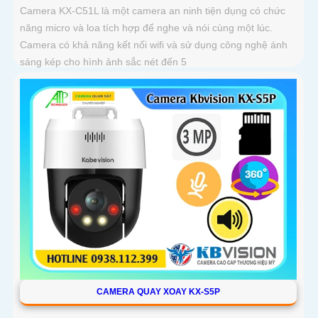
Camera KX-C51L là một camera an ninh tiện dụng có chức
năng micro và loa tích hợp để nghe và nói cùng một lúc.
Camera có khả năng kết nối wifi và sử dụng công nghệ ánh
sáng kép cho hình ảnh sắc nét đến 5
CAMERA QUAY XOAY KX-S5P