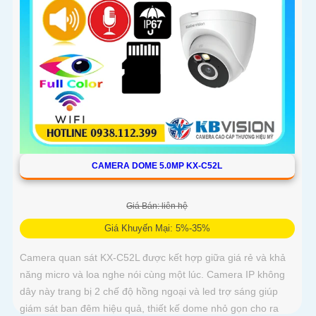
CAMERA DOME 5.0MP KX-C52L
Giá Bán: liên hệ
Giá Khuyến Mại: 5%-35%
Camera quan sát KX-C52L được kết hợp giữa giá rẻ và khả
năng micro và loa nghe nói cùng một lúc. Camera IP không
dây này trang bị 2 chế độ hồng ngoại và led trợ sáng giúp
giám sát ban đêm hiệu quả, thiết kế dome nhỏ gọn cho ra