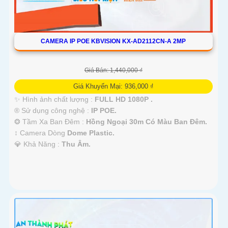
CAMERA IP POE KBVISION KX-AD2112CN-A 2MP
Giá Bán: 1,440,000 ₫
Giá Khuyến Mại: 936,000 ₫
✨ Hình ảnh chất lượng :
FULL HD 1080P .
®️ Sử dụng công nghệ :
IP POE.
❂ Tầm Xa Ban Đêm :
Hồng Ngoại 30m Có Màu Ban Ðêm.
↕️ Camera Dòng
Dome Plastic.
️💎 Khả Năng :
Thu Âm.