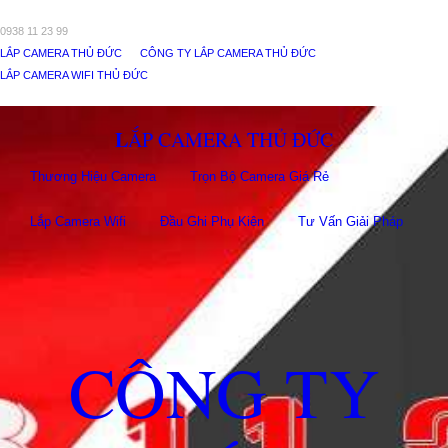
0938 11 23 99
LẮP CAMERA THỦ ĐỨC
CÔNG TY LẮP CAMERA THỦ ĐỨC
LẮP CAMERA WIFI THỦ ĐỨC
LẮP CAMERA THỦ ĐỨC
Thương Hiệu Camera
Trọn Bộ Camera Giá Rẻ
Lắp Camera Wifi
Đầu Ghi Phụ Kiên
Tư Vấn Giải Pháp
CÔNG TY