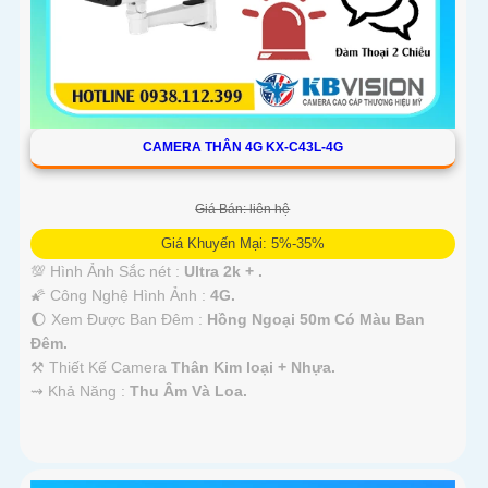
CAMERA THÂN 4G KX-C43L-4G
Giá Bán: liên hệ
Giá Khuyến Mại: 5%-35%
💯 Hình Ảnh Sắc nét :
Ultra 2k + .
🌠 Công Nghệ Hình Ảnh :
4G.
🌔 Xem Được Ban Đêm :
Hồng Ngoại 50m Có Màu Ban
Ðêm.
⚒ Thiết Kế Camera
Thân Kim loại + Nhựa.
️⇝ Khả Năng :
Thu Âm Và Loa.