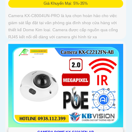
Giá Khuyến Mại: 5%-35%
Camera KX-C8004UN-PRO là lựa chọn hoàn hảo cho việc
giám sát lắp đặt tại văn phòng gia đình shop cửa hàng với
thiết kế Dome Kim loại. Camera được cấp nguồn qua cổng
RJ45 kết nối dễ dàng với camera ghi hình từ xa