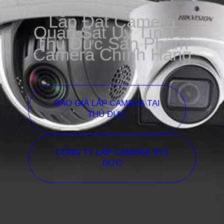
Lắp Đặt Camera
Quan Sát Uy Tín Tại
Thủ Đức Sản Phẩm
Camera Chính Hãng
BÁO GIÁ LẮP CAMERA TẠI
THỦ ĐỨC
CÔNG TY LẮP CAMERA THỦ
ĐỨC