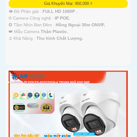
Giá Khuyến Mại: 950,000 ₫
👁 Độ Phân giải :
FULL HD 1080P .
®️ Camera Công nghệ :
IP POE.
✪ Tầm Nhìn Ban Đêm :
Hồng Ngoại 30m ONVIF.
👑 Mẫu Camera
Thân Plastic.
️➲ Khả Năng :
Thu hình Chất Lượng.