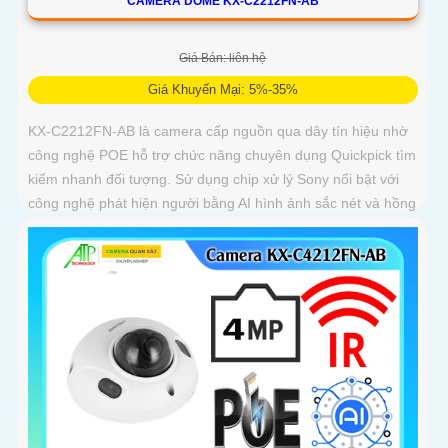
CAMERA DOME KX-C2212FN-AB
Giá Bán: liên hệ
Giá Khuyến Mại: 5%-35%
KX-C2212FN-AB là camera cấp nguồn qua dây tín hiệu nhờ
công nghệ POE hỗ trợ chức năng chuyên dụng Quickpick tìm
kiếm nhanh đối tượng. Sử dụng chip xử lý Sony nổi bật với
công nghệ phát hiện người bằng AI hình ảnh sắc nét và hồng
ngoại 30m