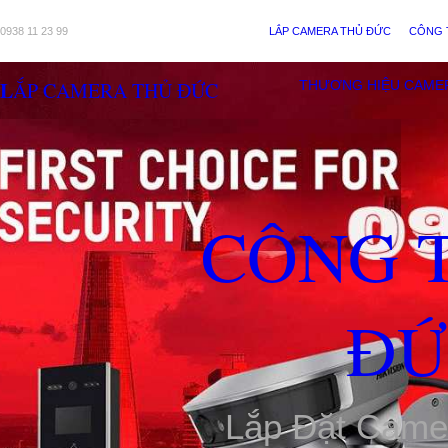
0938 11 23 99
LẮP CAMERA THỦ ĐỨC
CÔNG 
LẮP CAMERA THỦ ĐỨC
THƯƠNG HIỆU CAME
CÔNG 
ĐỨ
Lắp Đặt Came