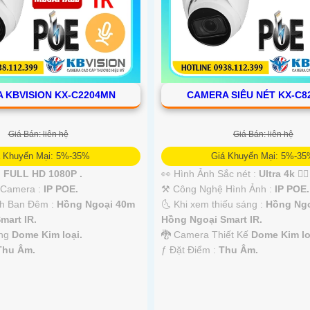
 KBVISION KX-C2204MN
CAMERA SIÊU NÉT KX-C
Giá Bán: liên hệ
Giá Bán: liên hệ
á Khuyến Mại: 5%-35%
Giá Khuyến Mại: 5%-3
:
FULL HD 1080P .
👀 Hình Ảnh Sắc nét :
Ultra 4k 👍🏾
 Camera :
IP POE.
⚒ Công Nghệ Hình Ảnh :
IP POE.
h Ban Đêm :
Hồng Ngoại 40m
🌜 Khi xem thiếu sáng :
Hồng Ng
mart IR.
Hồng Ngoại Smart IR.
òng
Dome Kim loại.
🐉️ Camera Thiết Kế
Dome Kim lo
Thu Âm.
️ƒ Đặt Điểm :
Thu Âm.