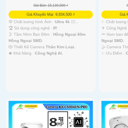
Giá Bán: 15,130,000 ₫
Giá Khuyến Mại: 9,834,500 ₫
Giá 
💯 Chất lượng hình Ảnh :
Ultra 4k 👍🏾 .
✨ Chất lượng 
🏆 Sử dụng công nghệ :
IP.
⚜️ Công Nghệ
🌛 Tầm Nhìn Ban Đêm :
Hồng Ngoại 60m
🔦 Xem ban đ
Hồng Ngoại SMD.
Ngoại SMD.
🎲 Thiết Kế Camera
Thân Kim Loại.
🤹 Camera Th
️♚ Khả Năng :
Công Nghệ AI.
️✨ Ưu Điểm :
C