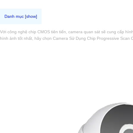
Với công nghệ chip CMOS tiên tiến, camera quan sát sẽ cung cấp hìn
hình ảnh tốt nhất, hãy chọn Camera Sử Dụng Chip Progressive Scan 