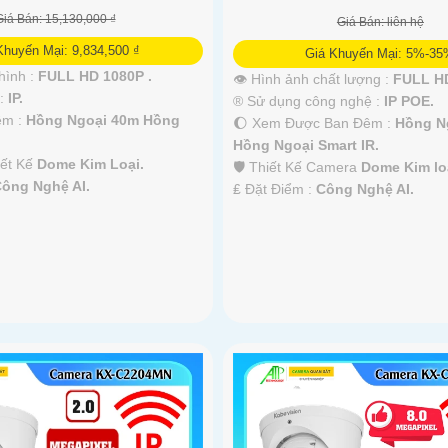
Giá Bán: 15,130,000 ₫
Giá Bán: liên hệ
Khuyến Mại: 9,834,500 ₫
Giá Khuyến Mại: 5%-3
hình :
FULL HD 1080P .
👁 Hình ảnh chất lượng :
FULL HD
 :
IP.
®️ Sử dụng công nghệ :
IP POE.
êm :
Hồng Ngoại 40m Hồng
🌔 Xem Được Ban Đêm :
Hồng N
Hồng Ngoại Smart IR.
iết Kế
Dome Kim Loại.
🛡 Thiết Kế Camera
Dome Kim lo
ông Nghệ AI.
️₤ Đặt Điểm :
Công Nghệ AI.