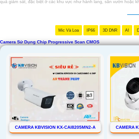
quả giám sát, đặc biệt ở các khu vực như hành lang, sân vườn hoặc kho
Mic Và Loa
IP66
3D DNR
AI
D
Camera Sử Dụng Chip Progressive Scan CMOS
CAMERA KBVISION KX-CAI8205MN2-A
CAMERA K