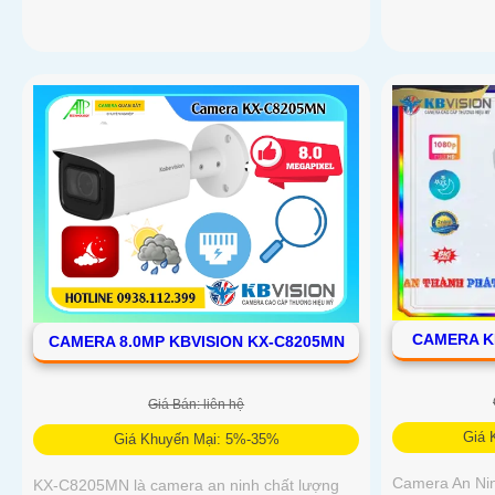
CAMERA K
CAMERA 8.0MP KBVISION KX-C8205MN
Giá Bán: liên hệ
Giá 
Giá Khuyến Mại: 5%-35%
Camera An Ni
KX-C8205MN là camera an ninh chất lượng