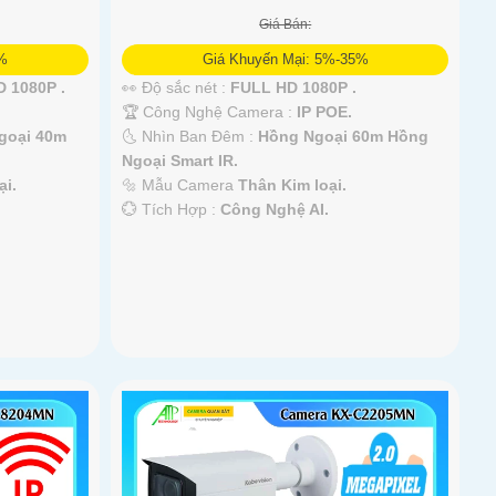
Giá Bán:
5%
Giá Khuyến Mại: 5%-35%
 1080P .
👀 Độ sắc nét :
FULL HD 1080P .
🏆 Công Nghệ Camera :
IP POE.
goại 40m
🌜 Nhìn Ban Đêm :
Hồng Ngoại 60m Hồng
Ngoại Smart IR.
ại.
🔩 Mẫu Camera
Thân Kim loại.
️💮 Tích Hợp :
Công Nghệ AI.