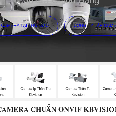
Camera Chính Hãng
P CAMERA TẠI THỦ ĐỨC
CÔNG TY LẮP CAM
sion
Camera Ip Thân Trụ
Camera Thân To
Camera 
ens
Kbvision
Kbvision
K
CAMERA CHUẨN ONVIF KBVISIO