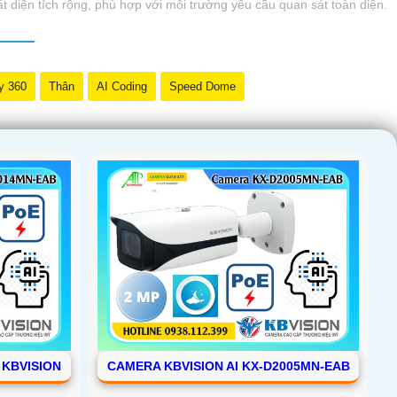
t diện tích rộng, phù hợp với môi trường yêu cầu quan sát toàn diện.
y 360
Thân
AI Coding
Speed Dome
 KBVISION
CAMERA KBVISION AI KX-D2005MN-EAB