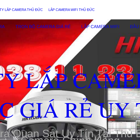
TY LẮP CAMERA THỦ ĐỨC
LẮP CAMERA WIFI THỦ ĐỨC
RA
TRỌN BỘ CAMERA GIÁ RẺ
LẮP CAMERA WIFI
ĐẦU 
TY LẮP CAME
C GIÁ RẺ UY 
ra Quan Sát Uy Tín Tại Thủ