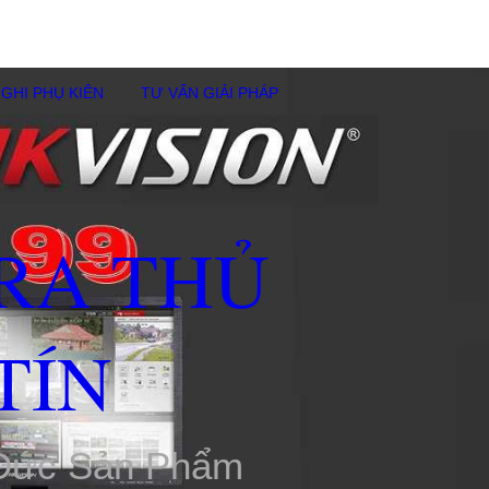
GHI PHỤ KIÊN
TƯ VẤN GIẢI PHÁP
RA THỦ
TÍN
 Đức Sản Phẩm