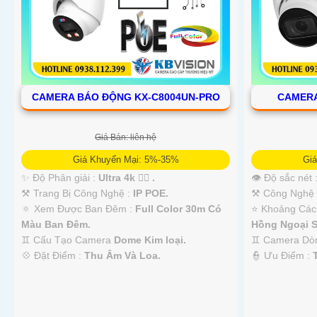
CAMERA BÁO ĐỘNG KX-C8004UN-PRO
CAMERA
Giá Bán: liên hệ
Giá Khuyến Mại: 5%-35%
Gi
✨ Độ Phân giải :
Ultra 4k 👍🏾 .
👁 Độ sắc nét 
⚒ Trang Bị Công Nghệ :
IP POE.
⚒ Công Nghệ
🔅 Xem Được Ban Đêm :
Full Color 30m Có
⭐ Khoảng Các
Màu Ban Ðêm.
Hồng Ngoại S
♊ Cấu Tạo Camera
Dome Kim loại.
♊ Camera D
️💠 Đặt Điểm :
Thu Âm Và Loa.
️👮 Ưu Điểm :