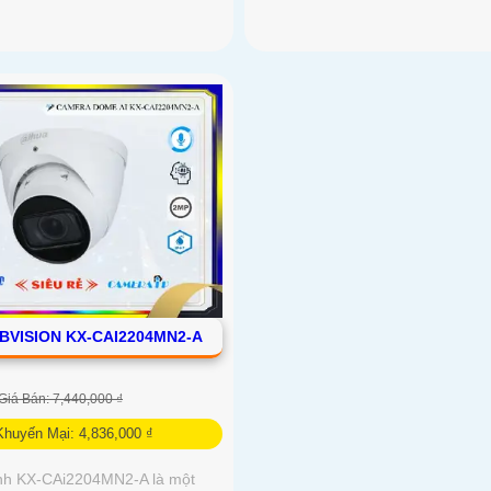
BVISION KX-CAI2204MN2-A
Giá Bán: 7,440,000 ₫
Khuyến Mại: 4,836,000 ₫
nh KX-CAi2204MN2-A là một