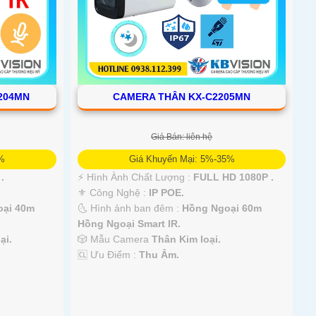
8204MN
CAMERA THÂN KX-C2205MN
Giá Bán: liên hệ
5%
Giá Khuyến Mại: 5%-35%
 .
️⚡ Hình Ành Chất Lượng :
FULL HD 1080P .
⚜️ Công Nghệ :
IP POE.
oại 40m
🌜 Hình ảnh ban đêm :
Hồng Ngoại 60m
Hồng Ngoại Smart IR.
ại.
🎲 Mẫu Camera
Thân Kim loại.
️🆑 Ưu Điểm :
Thu Âm.