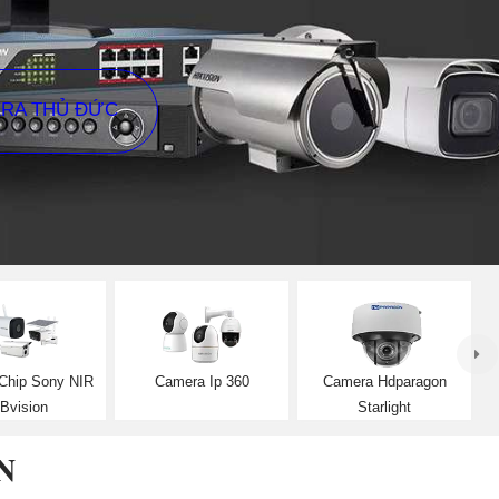
ERA THỦ ĐỨC
Chip Sony NIR
Camera Ip 360
Camera Hdparagon
Bvision
Starlight
N