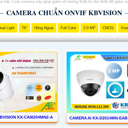
 bãi. Loại camera này giúp giảm số lượng thiết bị cần thiết để giám sá
CAMERA CHUẨN ONVIF KBVISION
ual Light
78°
Hồng Ngoại
Full Color
2.0 MP
CMOS
Xoa
BVISION KX-CAI8204MN2-A
CAMERA AI KX-D2014MN-EAB