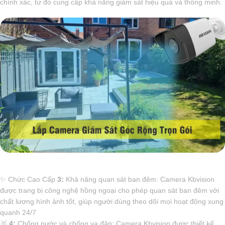
chính xác, từ đó cung cấp khả năng giám sát hiệu quả và thông minh.
✨ Chức Cao Cấp
3:
Khả năng quan sát ban đêm: Camera Kbvision
được trang bị công nghệ hồng ngoại cho phép quan sát ban đêm với
chất lượng hình ảnh tốt, giúp người dùng theo dõi mọi hoạt động xung
quanh 24/7
️🥈
4:
Chống nước và chống va đập: Camera Kbvision được thiết kế