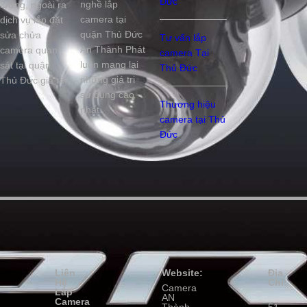
Đức
nghề lắp
lượng, ngoài ra
camera tại
dịch vụ lắp đặt
quận Thủ Đức
sửa chửa
Tư vấn lắp
An Thành Phát
camera quan
camera Tại
luôn mang lại
sát tại quận
Thủ Đức
những giá trị
Thủ Đức giá rẻ
sử dụng cao
Thương hiệu
nhất.
camera tại Thủ
Đức
Liên
Website:
Địa
Hệ
Chỉ:
Camera
Lắp
AN
Camera
Thành
51