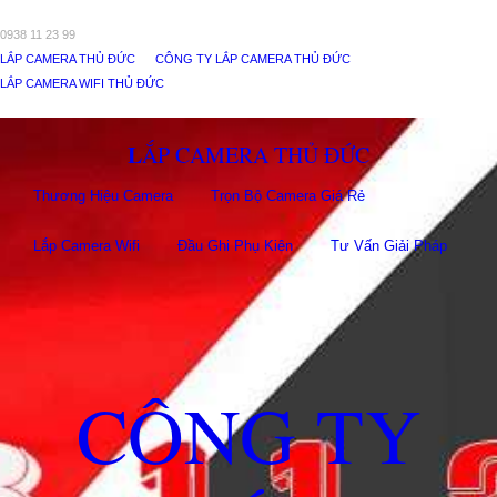
0938 11 23 99
LẮP CAMERA THỦ ĐỨC
CÔNG TY LẮP CAMERA THỦ ĐỨC
LẮP CAMERA WIFI THỦ ĐỨC
LẮP CAMERA THỦ ĐỨC
Thương Hiệu Camera
Trọn Bộ Camera Giá Rẻ
Lắp Camera Wifi
Đầu Ghi Phụ Kiên
Tư Vấn Giải Pháp
CÔNG TY