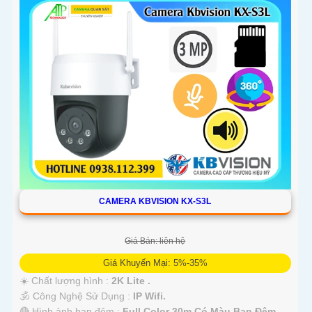
CAMERA KBVISION KX-S3L
Giá Bán: liên hệ
Giá Khuyến Mại: 5%-35%
☀️ Chất lượng hình :
2K Lite .
🕉️ Công Nghệ Sử Dụng :
IP Wifi.
🔴 Hình ảnh ban đêm :
Full Color 30m Có Màu Ban Ðêm.