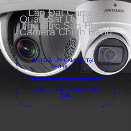
Lắp Đặt Camera
Quan Sát Uy Tín Tại
Thủ Đức Sản Phẩm
Camera Chính Hãng
BÁO GIÁ LẮP CAMERA TẠI
THỦ ĐỨC
CÔNG TY LẮP CAMERA THỦ
ĐỨC