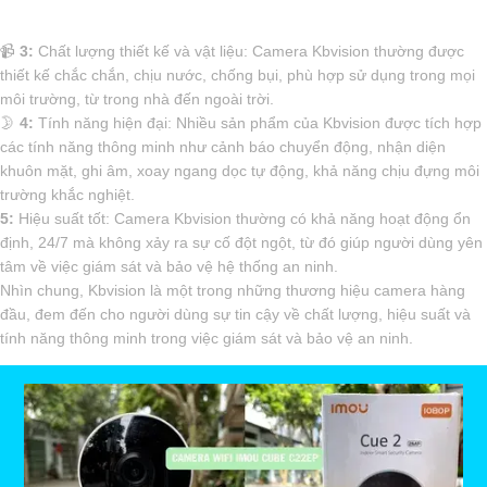
📹
3:
Chất lượng thiết kế và vật liệu: Camera Kbvision thường được
thiết kế chắc chắn, chịu nước, chống bụi, phù hợp sử dụng trong mọi
môi trường, từ trong nhà đến ngoài trời.
🌛
4:
Tính năng hiện đại: Nhiều sản phẩm của Kbvision được tích hợp
các tính năng thông minh như cảnh báo chuyển động, nhận diện
khuôn mặt, ghi âm, xoay ngang dọc tự động, khả năng chịu đựng môi
trường khắc nghiệt.
5:
Hiệu suất tốt: Camera Kbvision thường có khả năng hoạt động ổn
định, 24/7 mà không xảy ra sự cố đột ngột, từ đó giúp người dùng yên
tâm về việc giám sát và bảo vệ hệ thống an ninh.
Nhìn chung, Kbvision là một trong những thương hiệu camera hàng
đầu, đem đến cho người dùng sự tin cậy về chất lượng, hiệu suất và
tính năng thông minh trong việc giám sát và bảo vệ an ninh.