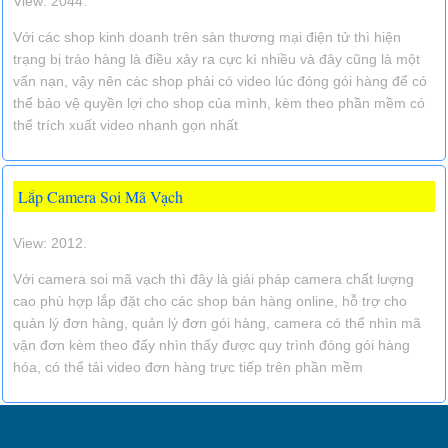
View: 2044.
Với các shop kinh doanh trên sàn thương mại điện tử thì hiện
trạng bị tráo hàng là điều xảy ra cực kì nhiều và đây cũng là một
vấn nạn, vậy nên các shop phải có video lúc đóng gói hàng để có
thể bảo vệ quyền lợi cho shop của mình, kèm theo phần mềm có
thể trích xuất video nhanh gọn nhất
Lắp Camera Soi Mã Vạch
View: 2012.
Với camera soi mã vạch thì đây là giải pháp camera chất lượng
cao phù hợp lắp đặt cho các shop bán hàng online, hỗ trợ cho
quản lý đơn hàng, quản lý đơn gói hàng, camera có thể nhìn mã
vận đơn kèm theo đấy nhìn thấy được quy trình đóng gói hàng
hóa, có thể tải video đơn hàng trực tiếp trên phần mềm