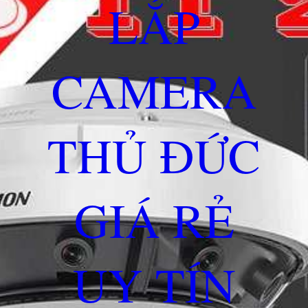
LẮP
CAMERA
THỦ ĐỨC
GIÁ RẺ
UY TÍN