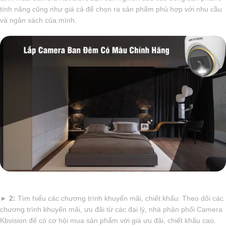
tính năng cũng như giá cả để chọn ra sản phẩm phù hợp với nhu cầu
và ngân sách của mình.
►
2:
Tìm hiểu các chương trình khuyến mãi, chiết khấu: Theo dõi các
chương trình khuyến mãi, ưu đãi từ các đại lý, nhà phân phối Camera
Kbvision để có cơ hội mua sản phẩm với giá ưu đãi, chiết khấu cao.