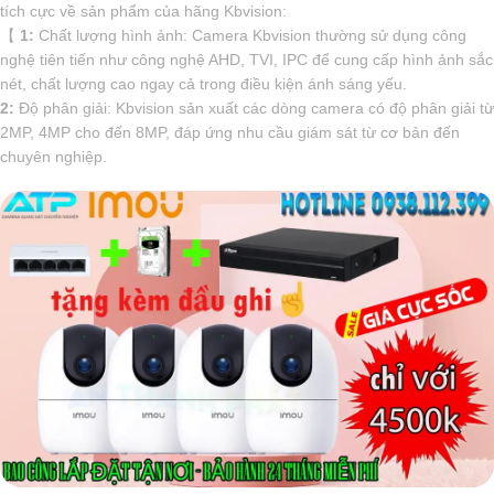
tích cực về sản phẩm của hãng Kbvision:
【
1:
Chất lượng hình ảnh: Camera Kbvision thường sử dụng công
nghệ tiên tiến như công nghệ AHD, TVI, IPC để cung cấp hình ảnh sắc
nét, chất lượng cao ngay cả trong điều kiện ánh sáng yếu.
2:
Độ phân giải: Kbvision sản xuất các dòng camera có độ phân giải từ
2MP, 4MP cho đến 8MP, đáp ứng nhu cầu giám sát từ cơ bản đến
chuyên nghiệp.