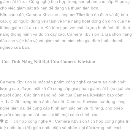
giám sát từ xa. Cộng nghệ tích hợp trong sản phẩm cao cấp Phục vụ
cho việc giám sát trở nên dễ dàng và thuận tiện hơn.
Bên cạnh đó, Camera Kbvision cũng
an Tâm
tính ổn định và độ bền
cao, giúp người dùng yên tâm về khả năng hoạt động ổn định của hệ
thống giám sát an ninh. Để tóm gọn, với chất lượng hình ảnh tốt, tính
năng thông minh và độ tin cậy cao, Camera Kbvision là lựa chọn hàng
đầu cho việc bảo vệ và giám sát an ninh cho gia đình hoặc doanh
nghiệp của bạn.
Các Tính Năng Nổi Bật Của Camera Kbvision
Camera Kbvision là một sản phẩm công nghệ camera an ninh chất
lượng cao, được thiết kế để cung cấp giải pháp giám sát hiệu quả cho
người dùng. Các tính năng nổi bật của Camera Kbvision bao gồm:
🔅
1:
Chất lượng hình ảnh sắc nét: Camera Kbvision sử dụng công
nghệ hiện đại để cung cấp hình ảnh sắc nét và rõ ràng, cho phép
người dùng quan sát mọi chi tiết một cách chính xác.
🛡
2:
Tích hợp công nghệ AI: Camera Kbvision tích hợp công nghệ trí
tuệ nhân tạo (AI) giúp nhận diện và phân loại đối tượng một cách