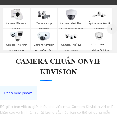
Camera Phát Hiện
Camera Kbvision
Camera 2k Ip
Lắp Camera Wifi 2k
Khuôn Mặt Kbvision
Giá Rẻ
Kbvision
Kbvision
Lắp Camera
Camera Thẻ Nhớ
Camera Kbvision
Camera Thiết Kế
Kbvision Ghi Âm
SD Kbvision
360 Toàn Cảnh
Nhựa Plastic
Kbvision
CAMERA CHUẨN ONVIF
KBVISION
Để giúp bạn viết tư giới thiệu cho việc mua Camera Kbvision với chiết
khấu cao và hình ảnh chất lượng sắc nét, bạn có thể sử dụng mẫu