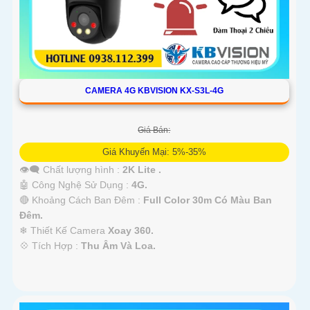
CAMERA 4G KBVISION KX-S3L-4G
Giá Bán:
Giá Khuyến Mại: 5%-35%
👁️‍🗨 Chất lượng hình :
2K Lite .
🤖️ Công Nghệ Sử Dụng :
4G.
🔴 Khoảng Cách Ban Đêm :
Full Color 30m Có Màu Ban
Ðêm.
❄ Thiết Kế Camera
Xoay 360.
️💠 Tích Hợp :
Thu Âm Và Loa.