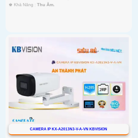
️♚ Khả Năng :
Thu Âm.
CAMERA IP KX-A2013N3-V-A-VN KBVISION