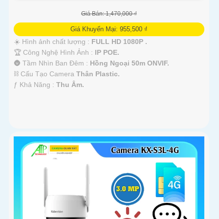
Giá Bán: 1,470,000 ₫
Giá Khuyến Mại: 955,500 ₫
☀️ Hình ảnh chất lượng :
FULL HD 1080P .
🏆 Công Nghệ Hình Ảnh :
IP POE.
🌚 Tầm Nhìn Ban Đêm :
Hồng Ngoại 50m ONVIF.
⛓ Cấu Tạo Camera
Thân Plastic.
️ƒ Khả Năng :
Thu Âm.