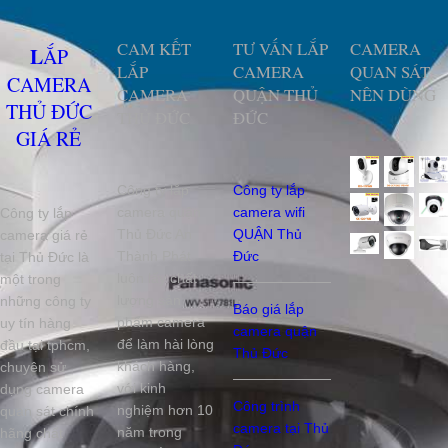
CAM KẾT
TƯ VẤN LẮP
CAMERA
LẮP
LẮP
CAMERA
QUAN SÁT
CAMERA
CAMERA
QUẬN THỦ
NÊN DÙNG
THỦ ĐỨC
THỦ ĐỨC
ĐỨC
GIÁ RẺ
Công ty lắp
Công ty lắp
camera quận
camera wifi
Công ty lắp
Thủ Đức An
QUẬN Thủ
camera giá rẻ
Thành Phát
Đức
tại Thủ Đức là
luôn lấy chất
một trong
lượng sản
những công ty
Báo giá lắp
phẩm camera
uy tín hàng
camera quận
để làm hài lòng
đầu tại tphcm,
Thủ Đức
khách hàng,
chuyên sử
với kinh
dụng camera
Công trình
nghiệm hơn 10
quan sát chính
camera tại Thủ
năm trong
hãng chất