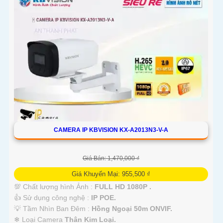
'
CAMERA IP KBVISION KX-A2013N3-V-A
Giá Bán: 1,470,000 ₫
Giá Khuyến Mại: 955,500 ₫
💯 Chất lượng hình Ảnh :
FULL HD 1080P .
👍 Sử dụng công nghệ :
IP POE.
💡 Tầm Nhìn Ban Đêm :
Hồng Ngoại 50m ONVIF.
❄ Loại Camera
Thân Kim Loại.