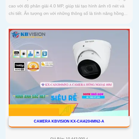
cao với độ phân giải 4.0 MP, giúp tái tạo hình ảnh rõ nét và
chi tiết. Ấn tượng ơn với những thông số là tính năng hồng...
CAMERA KBVISION KX-CAI4204MN2-A
Giá Bán: 10,443,000 ₫