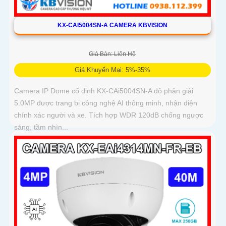
KX-CAI5004SN-A CAMERA KBVISION
Giá Bán: Liên Hệ
Giá Khuyến Mại: 5%-35%
Camera IP Dome cố định KX-CAi5004SN-A độ phân giải
5.0MP được trang bị công nghệ AI thông minh, nhận diện
chính xác người và xe. Tích hợp WDR 120dB chống ngược
sáng, tầm nhìn...