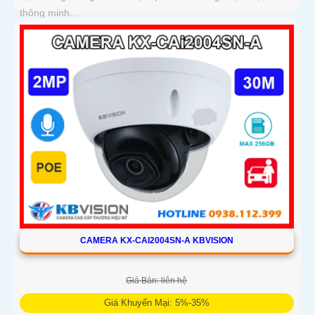
thông minh...
CAMERA KX-CAI2004SN-A KBVISION
Giá Bán: liên hệ
Giá Khuyến Mại: 5%-35%