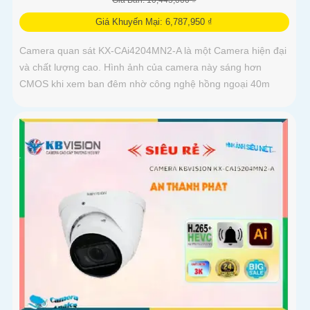
Giá Khuyến Mại: 6,787,950 ₫
Camera quan sát KX-CAi4204MN2-A là một Camera hiện đại
và chất lượng cao. Hình ảnh của camera này sáng hơn
CMOS khi xem ban đêm nhờ công nghệ hồng ngoại 40m