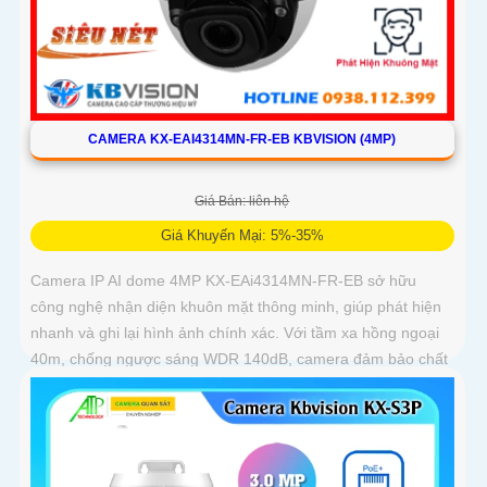
CAMERA KX-EAI4314MN-FR-EB KBVISION (4MP)
Giá Bán: liên hệ
Giá Khuyến Mại: 5%-35%
Camera IP AI dome 4MP KX-EAi4314MN-FR-EB sở hữu
công nghệ nhận diện khuôn mặt thông minh, giúp phát hiện
nhanh và ghi lại hình ảnh chính xác. Với tầm xa hồng ngoại
40m, chống ngược sáng WDR 140dB, camera đảm bảo chất
lượng hình ảnh vượt trội trong mọi điều kiện