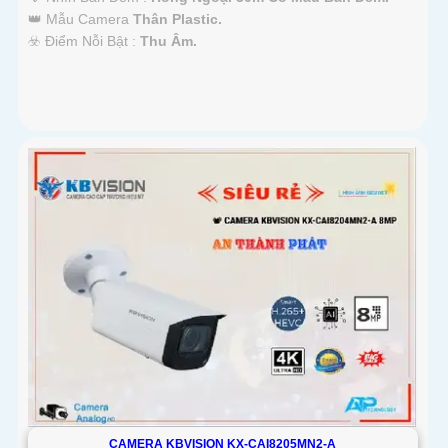
👑 Mẫu Camera
Thân Plastic.
️☣️ Điểm Nỗi Bật :
Thu Âm.
CAMERA KBVISION KX-CAI8205MN2-A