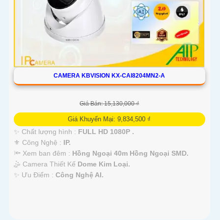
CAMERA KBVISION KX-CAI8204MN2-A
Giá Bán: 15,130,000 ₫
Giá Khuyến Mại: 9,834,500 ₫
✨ Chất lượng hình :
FULL HD 1080P .
⚜️ Công Nghệ :
IP.
🔦 Xem ban đêm :
Hồng Ngoại 40m Hồng Ngoại SMD.
🤹 Camera Thiết Kế
Dome Kim Loại.
️✨ Ưu Điểm :
Công Nghệ AI.