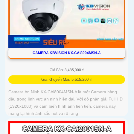
CAMERA KBVISION KX-CAI8004MSN-A
Giá Bán: 8,485,000 ₫
Giá Khuyến Mại: 5,515,250 ₫
Camera An Ninh KX-CAi8004MSN-A là một Camera hàng
đầu trong lĩnh vực an ninh hiện đại. Với độ phân giải Full HD
(1920x1080) và cảm biến hình ảnh tiên tiến, camera này
mang lại hình ảnh sắc nét và rõ ràng