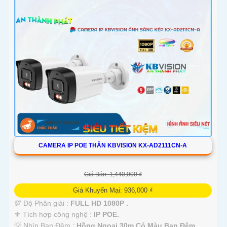
CAMERA IP POE THÂN KBVISION KX-AD2111CN-A
Giá Bán: 1,440,000 ₫
Giá Khuyến Mại: 936,000 ₫
💯 Độ Phân giải :
FULL HD 1080P .
⚜️ Tích hợp công nghệ :
IP POE.
💡 Nhìn Ban Đêm :
Hồng Ngoại 30m Có Màu Ban Ðêm.