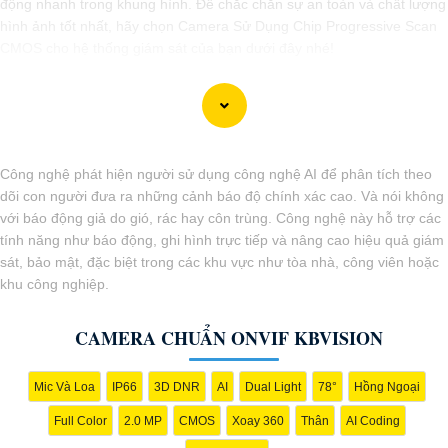
động nhanh trong khung hình. Để chắc chắn sự an toàn và chất lượng
hình ảnh tốt nhất, hãy chọn Camera Sử Dụng Chip Progressive Scan
CMOS cho hệ thống giám sát của bạn dưới đây nhé!
Công nghệ phát hiện người sử dụng công nghệ AI để phân tích theo
dõi con người đưa ra những cảnh báo độ chính xác cao. Và nói không
với báo động giả do gió, rác hay côn trùng. Công nghệ này hỗ trợ các
tính năng như báo động, ghi hình trực tiếp và nâng cao hiệu quả giám
sát, bảo mật, đặc biệt trong các khu vực như tòa nhà, công viên hoặc
khu công nghiệp.
CAMERA CHUẨN ONVIF KBVISION
'
Mic Và Loa
IP66
3D DNR
AI
Dual Light
78°
Hồng Ngoại
Full Color
2.0 MP
CMOS
Xoay 360
Thân
AI Coding