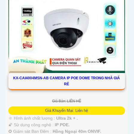
KX-CAI4004MSN-AB CAMERA IP POE DOME TRONG NHÀ GIÁ
RẺ
Giá Bán: LIÊN HỆ
Giá Khuyến Mại: Liên hệ
🔆 Hình ảnh chất lượng :
Ultra 2k + .
🌠 Sử dụng công nghệ :
IP POE.
✪ Giám sát Ban Đêm :
Hồng Ngoại 40m ONVIF.