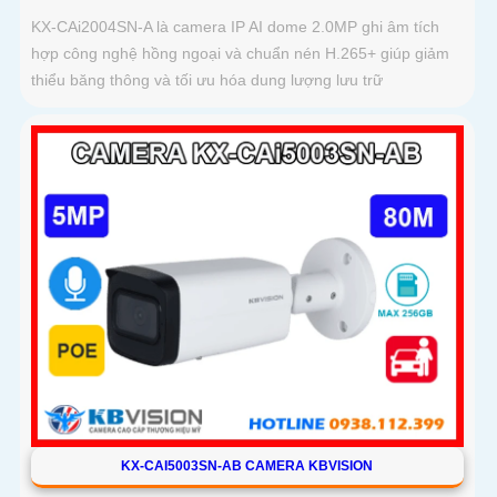
KX-CAi2004SN-A là camera IP AI dome 2.0MP ghi âm tích
hợp công nghệ hồng ngoại và chuẩn nén H.265+ giúp giảm
thiểu băng thông và tối ưu hóa dung lượng lưu trữ
KX-CAI5003SN-AB CAMERA KBVISION