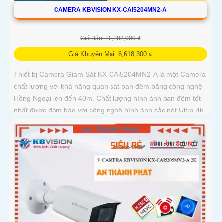
CAMERA KBVISION KX-CAI5204MN2-A
Giá Bán: 10,182,000 ₫
Giá Khuyến Mại: 6,618,300 ₫
Thiết bị Camera Giám Sát KX-CAi5204MN2-A là một Camera
chất lượng với khả năng quan sát ban đêm bằng công nghệ
Hồng Ngoại lên đến 40m. Chất lượng hình ảnh ban đêm tốt
nhất được đảm bảo với công nghệ hình ảnh sắc nét Ultra 4k
lite của hãng IP POE