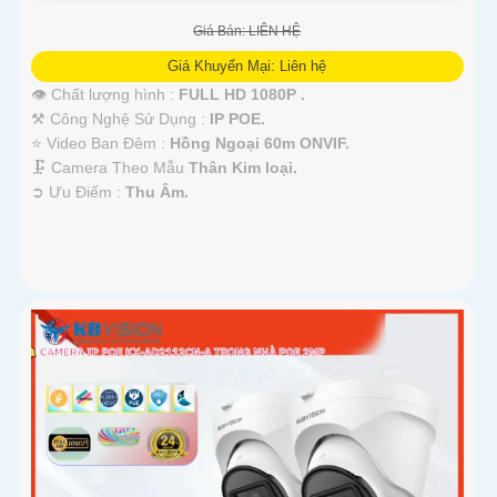
Giá Bán: LIÊN HỆ
Giá Khuyến Mại: Liên hệ
👁 Chất lượng hình :
FULL HD 1080P .
⚒ Công Nghệ Sử Dụng :
IP POE.
⭐ Video Ban Đêm :
Hồng Ngoại 60m ONVIF.
🗜️ Camera Theo Mẫu
Thân Kim loại.
️➲ Ưu Điểm :
Thu Âm.