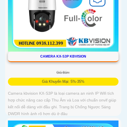
CAMERA KX-S3P KBVISION
Giá Bán:
Giá Khuyến Mại: 5%-35%
Camera kbvision KX-S3P là loại camera an ninh IP Wifi tích
hợp chức năng cao cấp Thu Âm và Loa với chuẩn onvif giúp
kết nối dễ dàng với đầu ghi. Trang bị Chống Ngược Sáng
DWDR hình ảnh rõ hơn dù ở đâu