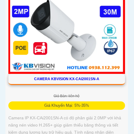
CAMERA KBVISION KX-CAI2001SN-A
Giá Bán: liên hệ
Giá Khuyến Mại: 5%-35%
Camera IP KX-CAi2001SN-A có độ phân giải 2.0MP với khả
năng nén video H.265+ giúp giảm thiểu băng thông và tiết
kiệm dung lượng lưu trữ hiệu quả. Tính năng nhận diện