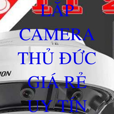
LẮP
CAMERA
THỦ ĐỨC
GIÁ RẺ
UY TÍN