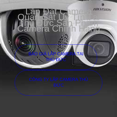
Lắp Đặt Camera
Quan Sát Uy Tín Tại
Thủ Đức Sản Phẩm
Camera Chính Hãng
BÁO GIÁ LẮP CAMERA TẠI
THỦ ĐỨC
CÔNG TY LẮP CAMERA THỦ
ĐỨC