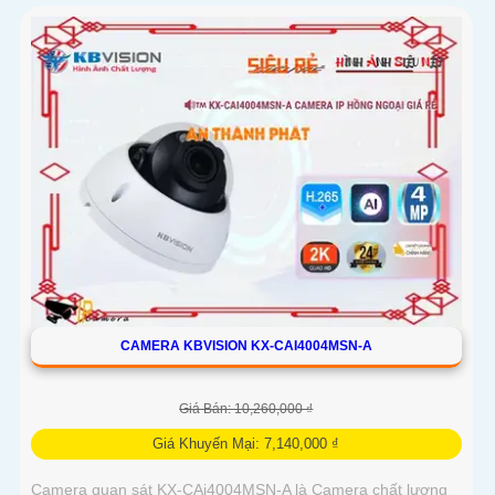
CAMERA KBVISION KX-CAI4004MSN-A
Giá Bán: 10,260,000 ₫
Giá Khuyến Mại: 7,140,000 ₫
Camera quan sát KX-CAi4004MSN-A là Camera chất lượng