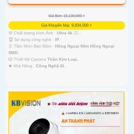
Giá Bán: 15,130,000 ₫
Giá Khuyến Mại: 9,834,500 ₫
💯 Chất lượng hình Ảnh :
Ultra 4k 👍🏾 .
🏆 Sử dụng công nghệ :
IP.
🌛 Tầm Nhìn Ban Đêm :
Hồng Ngoại 60m Hồng Ngoại
SMD.
🎲 Thiết Kế Camera
Thân Kim Loại.
️♚ Khả Năng :
Công Nghệ AI.