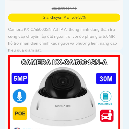
Giá Bán: liên hệ
Giá Khuyến Mại: 5%-35%
Camera KX-CAi5003SN-AB IP AI thông minh dạng thân trụ
cứng cáp chuyên lắp đặt ngoài trời với độ phân giải 5.0MP,
hỗ trợ nhận diện chính xác người và phương tiện, nâng cao
hiệu quả giám sát.