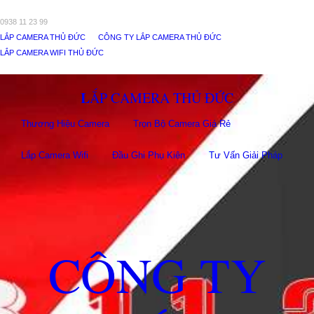
0938 11 23 99
LẮP CAMERA THỦ ĐỨC
CÔNG TY LẮP CAMERA THỦ ĐỨC
LẮP CAMERA WIFI THỦ ĐỨC
LẮP CAMERA THỦ ĐỨC
Thương Hiệu Camera
Trọn Bộ Camera Giá Rẻ
Lắp Camera Wifi
Đầu Ghi Phụ Kiên
Tư Vấn Giải Pháp
CÔNG TY