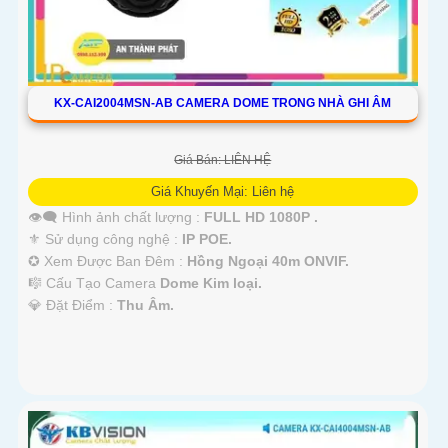
KX-CAI2004MSN-AB CAMERA DOME TRONG NHÀ GHI ÂM
Giá Bán: LIÊN HỆ
Giá Khuyến Mại: Liên hệ
👁️‍🗨 Hình ảnh chất lượng :
FULL HD 1080P .
⚜️ Sử dụng công nghệ :
IP POE.
✪ Xem Được Ban Đêm :
Hồng Ngoại 40m ONVIF.
🎼️ Cấu Tạo Camera
Dome Kim loại.
️💎 Đặt Điểm :
Thu Âm.