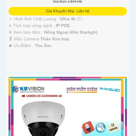
Giá Bán: LIÊN HỆ
Giá Khuyến Mại: Liên hệ
🔅 Hình Ành Chất Lượng :
Ultra 4k 👍🏾 .
✳️ Tích hợp công nghệ :
IP POE.
❈ Xem ban đêm :
Hồng Ngoại 60m Starlight.
🗜️ Mẫu Camera
Thân Kim loại.
️♚ Ưu Điểm :
Thu Âm.