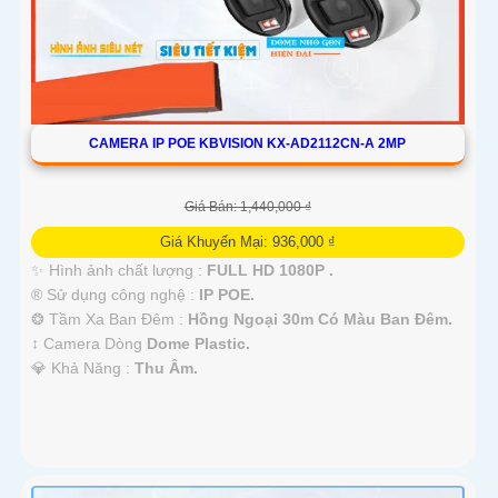
CAMERA IP POE KBVISION KX-AD2112CN-A 2MP
Giá Bán: 1,440,000 ₫
Giá Khuyến Mại: 936,000 ₫
✨ Hình ảnh chất lượng :
FULL HD 1080P .
®️ Sử dụng công nghệ :
IP POE.
❂ Tầm Xa Ban Đêm :
Hồng Ngoại 30m Có Màu Ban Ðêm.
↕️ Camera Dòng
Dome Plastic.
️💎 Khả Năng :
Thu Âm.