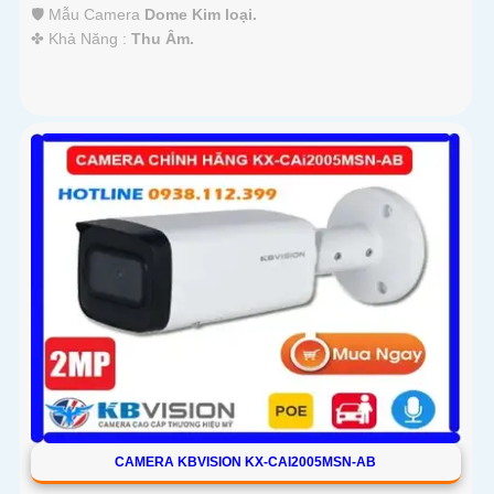
🛡 Mẫu Camera
Dome Kim loại.
️✤ Khả Năng :
Thu Âm.
CAMERA KBVISION KX-CAI2005MSN-AB