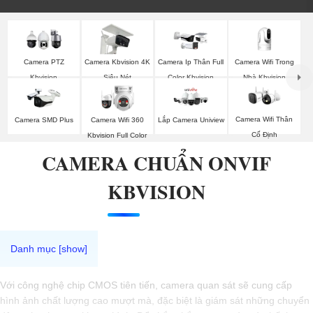
Camera Wifi Trong
Camera PTZ
Camera Kbvision 4K
Camera Ip Thân Full
Nhà Kbvision
Kbvision
Siêu Nét
Color Kbvision
Camera Wifi Thân
Camera SMD Plus
Camera Wifi 360
Lắp Camera Uniview
Cố Định
Kbvision Full Color
CAMERA CHUẨN ONVIF
KBVISION
Với công nghệ chip CMOS tiên tiến, camera quan sát sẽ cung cấp
hình ảnh chất lượng cao mượt mà, đặc biệt là giám sát những chuyển