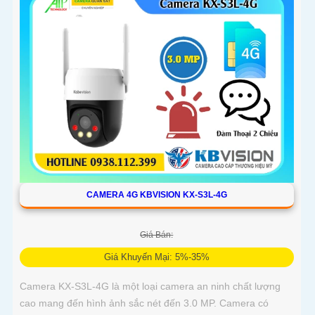
CAMERA 4G KBVISION KX-S3L-4G
Giá Bán:
Giá Khuyến Mại: 5%-35%
Camera KX-S3L-4G là một loại camera an ninh chất lượng
cao mang đến hình ảnh sắc nét đến 3.0 MP. Camera có