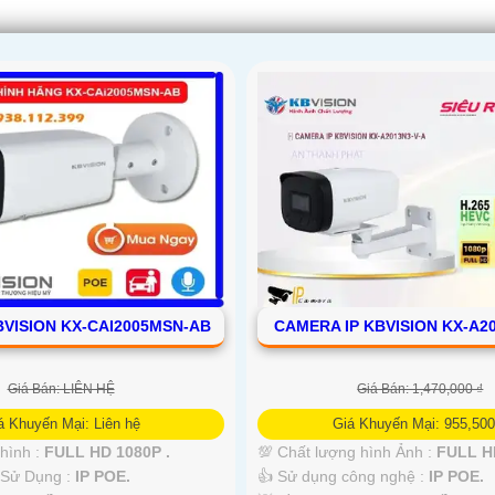
VISION KX-CAI2005MSN-AB
CAMERA IP KBVISION KX-A2
Giá Bán: LIÊN HỆ
Giá Bán: 1,470,000 ₫
á Khuyến Mại: Liên hệ
Giá Khuyến Mại: 955,500
 hình :
FULL HD 1080P .
💯 Chất lượng hình Ảnh :
FULL HD
Sử Dụng :
IP POE.
👍 Sử dụng công nghệ :
IP POE.