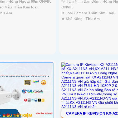
Đêm :
Hồng Ngoại 60m ONVIF.
💡 Tầm Nhìn Ban Đêm :
Hồng Ng
heo Mẫu
Thân Kim loại.
ONVIF.
Thu Âm.
❄ Loại Camera
Thân Kim Loại.
️♚ Khả Năng :
Thu Âm.
CAMERA IP KBVISION KX-A2