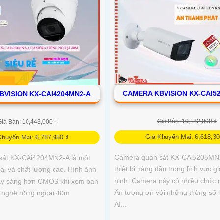
CAMERA KBVISION KX-CAI5
BVISION KX-CAI4204MN2-A
Giá Bán: 10,182,000 ₫
Giá Bán: 10,443,000 ₫
Giá Khuyến Mại: 6,618,30
Khuyến Mại: 6,787,950 ₫
Camera quan sát KX-CAi5205MN2
sát KX-CAi4204MN2-A là một
thiết bị hàng đầu trong lĩnh vực g
ại và chất lượng cao. Hình ảnh
ninh. Camera này có nhiều chức n
ày sáng hơn CMOS khi xem ban
Ấn tượng ơn với những thông số 
 nghệ hồng ngoại 40m
AI...