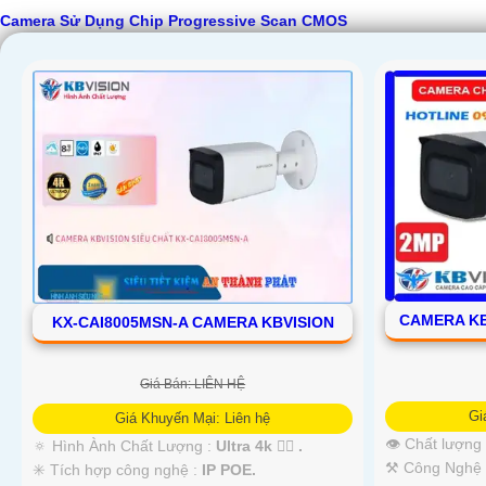
Camera Sử Dụng Chip Progressive Scan CMOS
CAMERA KB
KX-CAI8005MSN-A CAMERA KBVISION
Giá Bán: LIÊN HỆ
Gi
Giá Khuyến Mại: Liên hệ
👁 Chất lượng
🔅 Hình Ành Chất Lượng :
Ultra 4k 👍🏾 .
⚒ Công Nghệ 
✳️ Tích hợp công nghệ :
IP POE.