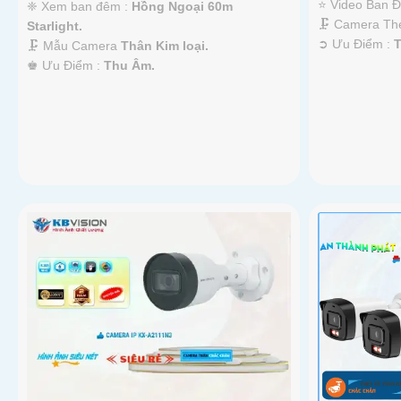
⭐ Video Ban 
❈ Xem ban đêm :
Hồng Ngoại 60m
🗜️ Camera T
Starlight.
️➲ Ưu Điểm :
🗜️ Mẫu Camera
Thân Kim loại.
️♚ Ưu Điểm :
Thu Âm.