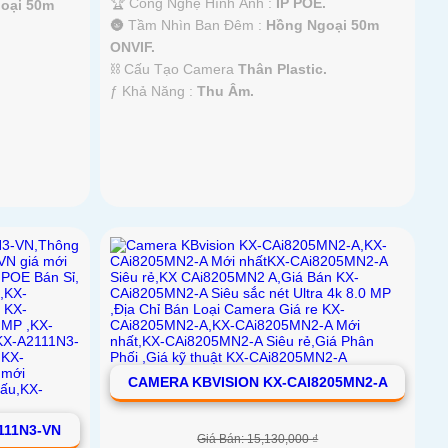
🏆 Công Nghệ Hình Ảnh :
IP POE.
oại 50m
🌚 Tầm Nhìn Ban Đêm :
Hồng Ngoại 50m
ONVIF.
⛓ Cấu Tạo Camera
Thân Plastic.
️ƒ Khả Năng :
Thu Âm.
CAMERA KBVISION KX-CAI8205MN2-A
111N3-VN
Giá Bán: 15,130,000 ₫