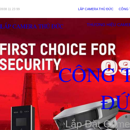
0938 11 23 99
LẮP CAMERA THỦ ĐỨC
CÔNG 
LẮP CAMERA THỦ ĐỨC
THƯƠNG HIỆU CAME
CÔNG 
ĐỨ
Lắp Đặt Came