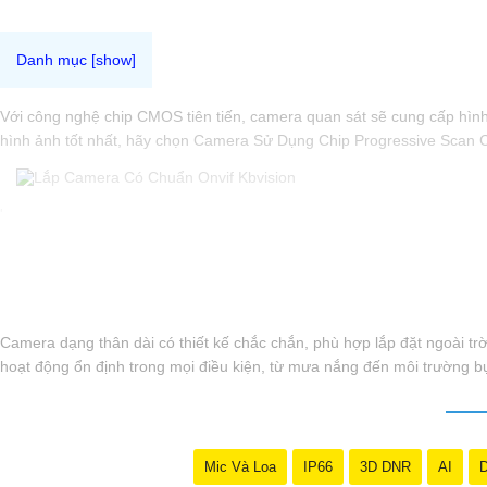
Với công nghệ chip CMOS tiên tiến, camera quan sát sẽ cung cấp hìn
hình ảnh tốt nhất, hãy chọn Camera Sử Dụng Chip Progressive Scan 
'
Camera dạng thân dài có thiết kế chắc chắn, phù hợp lắp đặt ngoài tr
hoạt động ổn định trong mọi điều kiện, từ mưa nắng đến môi trường bụi
Mic Và Loa
IP66
3D DNR
AI
D