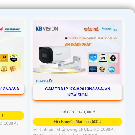
013N3-V-A
CAMERA IP KX-A2013N3-V-A-VN
KBVISION
Giá Bán: 1,470,000 ₫
 ₫
Giá Khuyến Mại: 955,500 ₫
 1080P .
☀️ Hình ảnh chất lượng :
FULL HD 1080P .