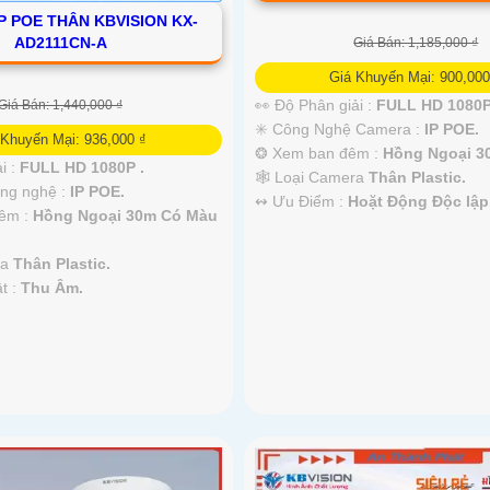
P POE THÂN KBVISION KX-
AD2111CN-A
Giá Bán: 1,185,000 ₫
Giá Khuyến Mại: 900,000
👀 Độ Phân giải :
FULL HD 1080P
Giá Bán: 1,440,000 ₫
✳️ Công Nghệ Camera :
IP POE.
 Khuyến Mại: 936,000 ₫
❂ Xem ban đêm :
Hồng Ngoại 3
i :
FULL HD 1080P .
🕸️ Loại Camera
Thân Plastic.
ông nghệ :
IP POE.
️↭ Ưu Điểm :
Hoặt Động Độc lập
Đêm :
Hồng Ngoại 30m Có Màu
ra
Thân Plastic.
ật :
Thu Âm.