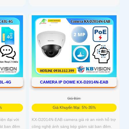
3L-4G
CAMERA IP DOME KX-D2014N-EAB
Giá Bán:
5%
Giá Khuyến Mại: 5%-35%
ện đại với
KX-D2014N-EAB camera giá rẻ an ninh hỗ trợ
sát ban đêm
công nghệ ánh sáng kép giám sát ban đêm.