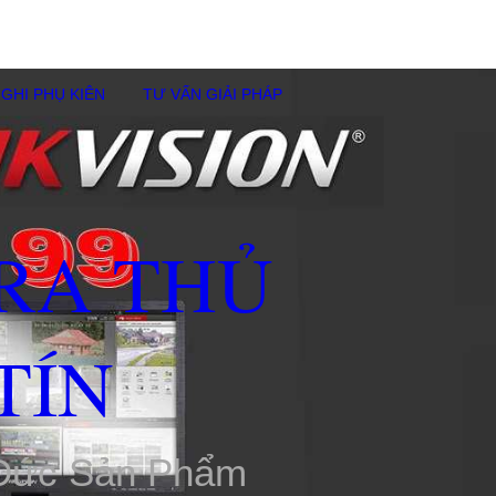
GHI PHỤ KIÊN
TƯ VẤN GIẢI PHÁP
RA THỦ
TÍN
 Đức Sản Phẩm