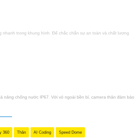
g nhanh trong khung hình. Để chắc chắn sự an toàn và chất lượng
ờ khả năng chống nước IP67. Với vỏ ngoài bền bỉ, camera thân đảm bảo
y 360
Thân
AI Coding
Speed Dome