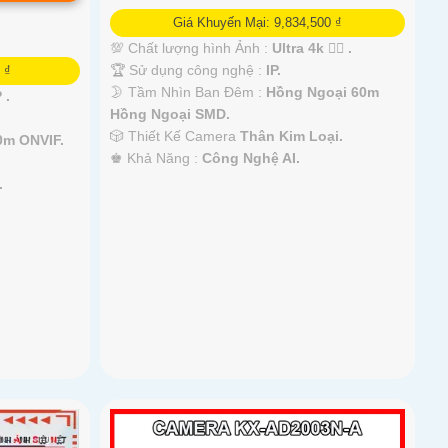
Giá Khuyến Mại: 9,834,500 ₫
💯 Chất lượng hình Ảnh :
Ultra 4k 👍🏾 .
🏆 Sử dụng công nghệ :
IP.
 ₫
🌛 Tầm Nhìn Ban Đêm :
Hồng Ngoại 60m
 .
Hồng Ngoại SMD.
🎲 Thiết Kế Camera
Thân Kim Loại.
0m ONVIF.
️♚ Khả Năng :
Công Nghệ AI.
.