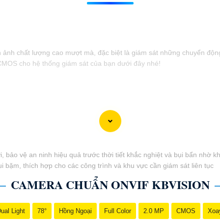
h ảnh chất lượng cao mượt mà, đặc biệt là giám sát những chuyển độn
CMOS cho hệ thống giám sát của bạn dưới đây nhé!
ời, bảo vệ an ninh hiệu quả trước thời tiết khắc nghiệt và bụi bẩn nh
 bặm, thích hợp cho các công trình và khu vực cần giám sát liên tục
CAMERA CHUẨN ONVIF KBVISION
ual Light
78°
Hồng Ngoại
Full Color
2.0 MP
CMOS
Xoa