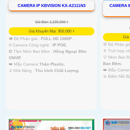
CAMERA IP KBVISION KX-A2111N3
CAMERA I
Giá Bán: 1,235,000 ₫
Giá Khuyến Mại: 950,000 ₫
Giá
👁 Độ Phân giải :
FULL HD 1080P .
💯 Độ Phân giả
®️ Camera Công nghệ :
IP POE.
⚜️ Tích hợp c
✪ Tầm Nhìn Ban Đêm :
Hồng Ngoại 30m
💡 Nhìn Ban 
ONVIF.
Ban Ðêm.
👑 Mẫu Camera
Thân Plastic.
👑 Mẫu Came
️➲ Khả Năng :
Thu hình Chất Lượng.
️☣️ Điểm Nỗi B