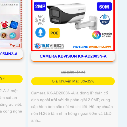
205MN2-A
CAMERA KBVISION KX-AD2003N-A
Giá Bán: liên hệ
0 ₫
Giá Khuyến Mại: 5%-35%
-A là một
Camera KX-AD2003N-A là dòng IP thân cố
iám sát an
định ngoài trời với độ phân giải 2.0MP, cung
ăng ưu việt.
cấp hình ảnh sắc nét và chi tiết. Hỗ trợ chuẩn
là công nghệ
nén H.265 tầm nhìn hồng ngoại 60m và LED
ánh...