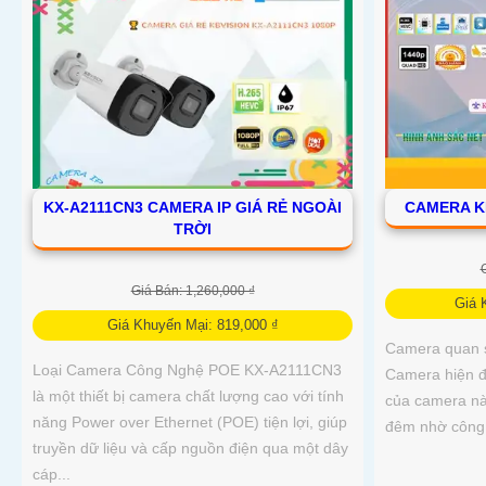
CAMERA K
KX-A2111CN3 CAMERA IP GIÁ RẺ NGOÀI
TRỜI
Giá Bán: 1,260,000 ₫
Giá 
Giá Khuyến Mại: 819,000 ₫
Camera quan 
Loại Camera Công Nghệ POE KX-A2111CN3
Camera hiện đ
là một thiết bị camera chất lượng cao với tính
của camera n
năng Power over Ethernet (POE) tiện lợi, giúp
đêm nhờ công
truyền dữ liệu và cấp nguồn điện qua một dây
cáp...