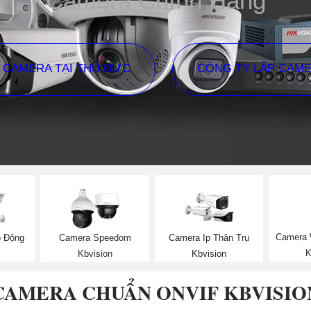
Camera Chính Hãng
P CAMERA TẠI THỦ ĐỨC
CÔNG TY LẮP CAM
Camera 
o Động
Camera Speedom
Camera Ip Thân Trụ
K
Kbvision
Kbvision
CAMERA CHUẨN ONVIF KBVISIO