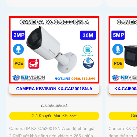
CAMERA KBVISION KX-CAI2001SN-A
KX-CAI50
Giá Bán: liên hệ
Giá Khuyến Mại: 5%-35%
Gi
Camera IP KX-CAi2001SN-A có độ phân giải
Camera KX-CA
2.0MP với khả năng nén video H.265+ giúp
dạng thân trụ 