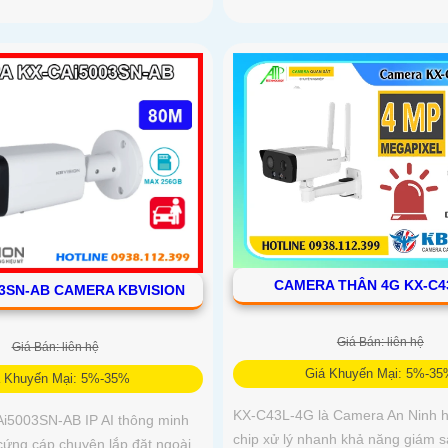
CAMERA THÂN 4G KX-C4
03SN-AB CAMERA KBVISION
Giá Bán: liên hệ
Giá Bán: liên hệ
Giá Khuyến Mại: 5%-3
á Khuyến Mại: 5%-35%
KX-C43L-4G là Camera An Ninh hi
i5003SN-AB IP AI thông minh
chip xử lý nhanh khả năng giám 
cứng cáp chuyên lắp đặt ngoài