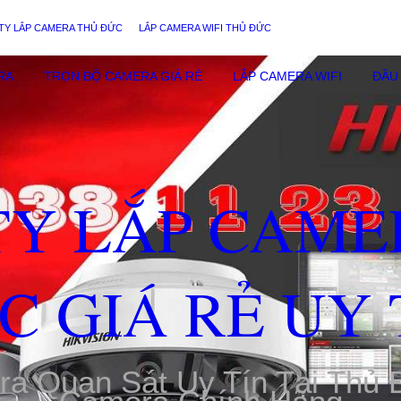
TY LẮP CAMERA THỦ ĐỨC
LẮP CAMERA WIFI THỦ ĐỨC
RA
TRỌN BỘ CAMERA GIÁ RẺ
LẮP CAMERA WIFI
ĐẦU 
TY LẮP CAME
C GIÁ RẺ UY 
ra Quan Sát Uy Tín Tại Thủ