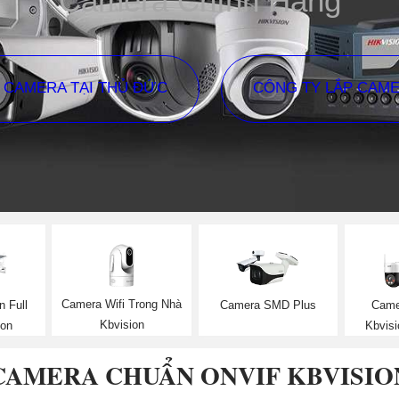
Camera Chính Hãng
P CAMERA TẠI THỦ ĐỨC
CÔNG TY LẮP CAM
Camera Wifi Trong Nhà
n Full
Camera SMD Plus
Came
Kbvision
ion
Kbvisi
CAMERA CHUẨN ONVIF KBVISIO