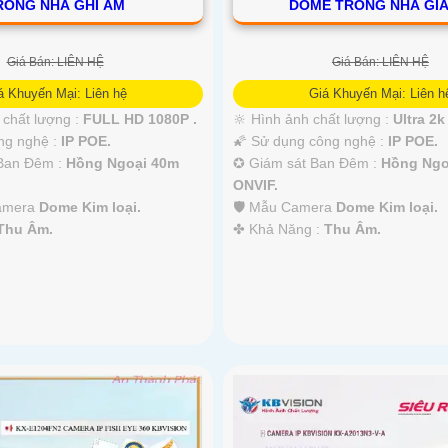
RONG NHÀ GHI ÂM
DOME TRONG NHÀ GIÁ
Giá Bán: LIÊN HỆ
Giá Bán: LIÊN HỆ
á Khuyến Mại: Liên hệ
Giá Khuyến Mại: Liên h
h chất lượng :
FULL HD 1080P .
🔆 Hình ảnh chất lượng :
Ultra 2k 
ng nghệ :
IP POE.
🌠 Sử dụng công nghệ :
IP POE.
Ban Đêm :
Hồng Ngoại 40m
✪ Giám sát Ban Đêm :
Hồng Ngo
ONVIF.
Camera
Dome Kim loại.
🛡 Mẫu Camera
Dome Kim loại.
Thu Âm.
️✤ Khả Năng :
Thu Âm.