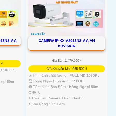
013N3-V-A
CAMERA IP KX-A2013N3-V-A-VN
KBVISION
Giá Bán: 1,470,000 ₫
 ₫
Giá Khuyến Mại: 955,500 ₫
 1080P .
☀️ Hình ảnh chất lượng :
FULL HD 1080P .
🏆 Công Nghệ Hình Ảnh :
IP POE.
oại 50m
🌚 Tầm Nhìn Ban Đêm :
Hồng Ngoại 50m
ONVIF.
⛓ Cấu Tạo Camera
Thân Plastic.
️ƒ Khả Năng :
Thu Âm.