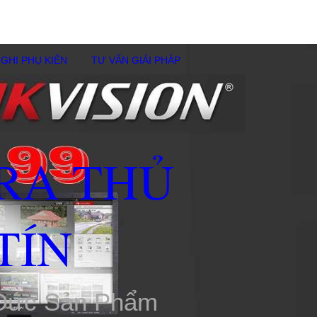
GHI PHỤ KIÊN
TƯ VẤN GIẢI PHÁP
RA THỦ
TÍN
 Đức Sản Phẩm