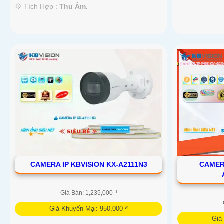
️💠 Tích Hợp :
Thu Âm.
CAMERA IP KBVISION KX-A2111N3
CAMERA
Giá Bán: 1,235,000 ₫
Giá Khuyến Mại: 950,000 ₫
Giá