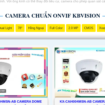
ính. Với ống kính có thể thay đổi tiêu cự, camera cho phép quan sát c
CAMERA CHUẨN ONVIF KBVISION
ual Light
78°
Hồng Ngoại
Full Color
2.0 MP
CMOS
Xoa
004MSN-AB CAMERA DOME
KX-CAI4004MSN-AB CAMERA