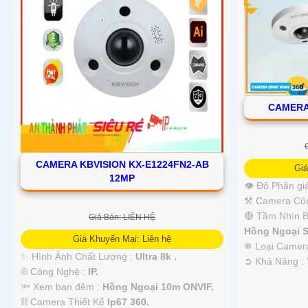
CAMERA
CAMERA KBVISION KX-E1224FN2-AB
Giá
12MP
👁 Độ Phân giả
⚒ Camera Côn
🔴 Tầm Nhìn 
Giá Bán: LIÊN HỆ
Hồng Ngoại 
Giá Khuyến Mại: Liên hệ
❄ Loại Came
✨ Hình Ành Chất Lượng :
Ultra 8k .
️➲ Khả Năng :
®️ Công Nghệ :
IP.
🔦 Xem ban đêm :
Hồng Ngoại 10m ONVIF.
⛓ Camera Thiết Kế
Ip67 360.