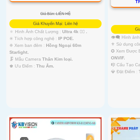
T
Giá Bán: LIÊN HỆ
Giá Khuyến Mại: Liên hệ
Gi
🔅 Hình Ành Chất Lượng :
Ultra 4k 👍🏾 .
👁️‍🗨 Hình ản
✳️ Tích hợp công nghệ :
IP POE.
⚜️ Sử dụng cô
❈ Xem ban đêm :
Hồng Ngoại 60m
✪ Xem Được 
Starlight.
ONVIF.
🗜️ Mẫu Camera
Thân Kim loại.
🎼️ Cấu Tạo 
️♚ Ưu Điểm :
Thu Âm.
️💎 Đặt Điểm :