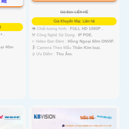
 RẺ
Giá Bán: LIÊN HỆ
Giá Khuyến Mại: Liên hệ
ệ
👁 Chất lượng hình :
FULL HD 1080P .
+ .
⚒ Công Nghệ Sử Dụng :
IP POE.
⭐ Video Ban Đêm :
Hồng Ngoại 60m ONVIF.
ại 40m
🗜️ Camera Theo Mẫu
Thân Kim loại.
️➲ Ưu Điểm :
Thu Âm.