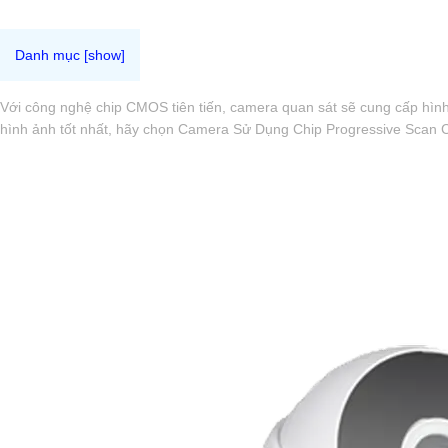
Với công nghệ chip CMOS tiên tiến, camera quan sát sẽ cung cấp hìn
hình ảnh tốt nhất, hãy chọn Camera Sử Dụng Chip Progressive Scan 