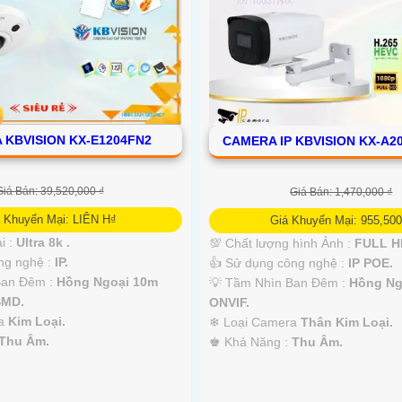
 KBVISION KX-E1204FN2
CAMERA IP KBVISION KX-A2
Giá Bán: 39,520,000 ₫
Giá Bán: 1,470,000 ₫
 Khuyến Mại: LIÊN H₫
Giá Khuyến Mại: 955,500
i :
Ultra 8k .
💯 Chất lượng hình Ảnh :
FULL HD
g nghệ :
IP.
👍 Sử dụng công nghệ :
IP POE.
Ban Đêm :
Hồng Ngoại 10m
💡 Tầm Nhìn Ban Đêm :
Hồng Ng
SMD.
ONVIF.
ra
Kim Loại.
❄ Loại Camera
Thân Kim Loại.
Thu Âm.
️♚ Khả Năng :
Thu Âm.