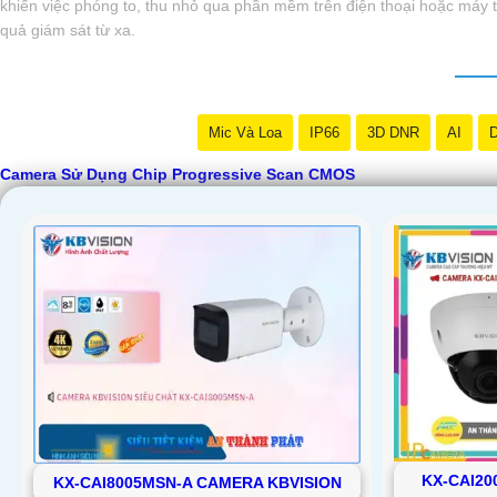
khiển việc phóng to, thu nhỏ qua phần mềm trên điện thoại hoặc máy t
quả giám sát từ xa.
Mic Và Loa
IP66
3D DNR
AI
D
Camera Sử Dụng Chip Progressive Scan CMOS
KX-CAI2
KX-CAI8005MSN-A CAMERA KBVISION