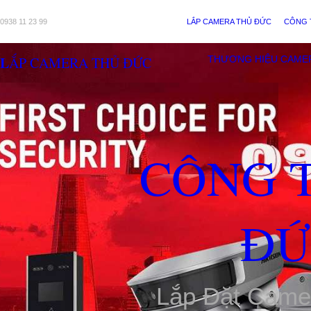
0938 11 23 99
LẮP CAMERA THỦ ĐỨC
CÔNG 
LẮP CAMERA THỦ ĐỨC
THƯƠNG HIỆU CAME
CÔNG 
ĐỨ
Lắp Đặt Came