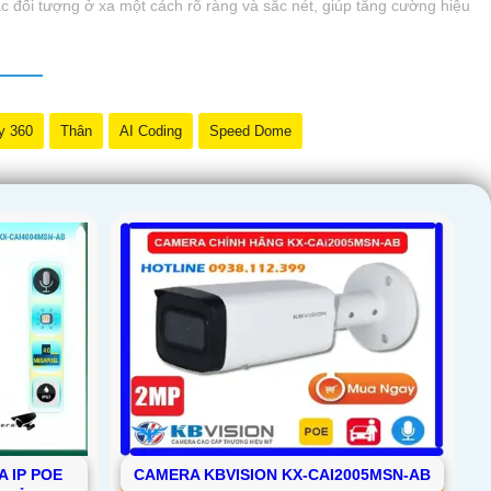
ác đối tượng ở xa một cách rõ ràng và sắc nét, giúp tăng cường hiệu
y 360
Thân
AI Coding
Speed Dome
 IP POE
CAMERA KBVISION KX-CAI2005MSN-AB