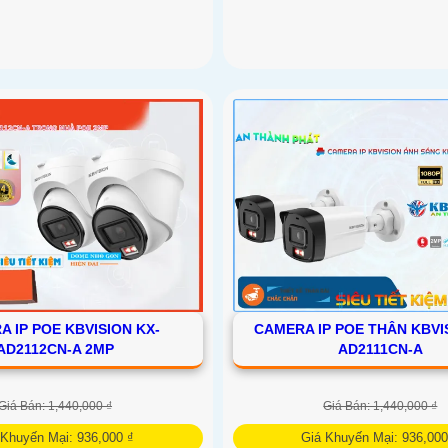
 IP POE KBVISION KX-
CAMERA IP POE THÂN KBVI
AD2112CN-A 2MP
AD2111CN-A
Giá Bán: 1,440,000 ₫
Giá Bán: 1,440,000 ₫
 Khuyến Mại: 936,000 ₫
Giá Khuyến Mại: 936,000