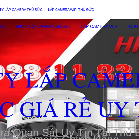
TY LẮP CAMERA THỦ ĐỨC
LẮP CAMERA WIFI THỦ ĐỨC
RA
TRỌN BỘ CAMERA GIÁ RẺ
LẮP CAMERA WIFI
ĐẦU 
TY LẮP CAME
C GIÁ RẺ UY 
ra Quan Sát Uy Tín Tại Thủ