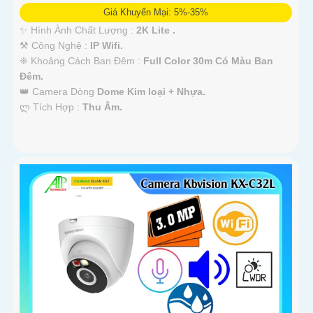
Giá Khuyến Mại: 5%-35%
✨ Hình Ành Chất Lượng :
2K Lite .
⚒ Công Nghệ :
IP Wifi.
❈ Khoảng Cách Ban Đêm :
Full Color 30m Có Màu Ban
Ðêm.
👑 Camera Dòng
Dome Kim loại + Nhựa.
️ლ Tích Hợp :
Thu Âm.