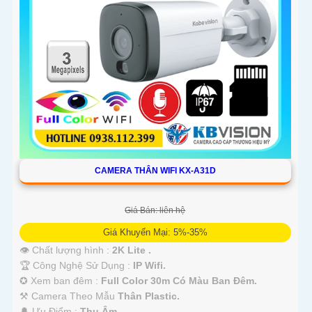
CAMERA THÂN WIFI KX-A31D
Giá Bán: liên hệ
Giá Khuyến Mại: 5%-35%
👁 Chất lượng hình :
2K Lite .
🏆 Công Nghệ Sử Dụng :
IP Wifi.
✪ Xem ban đêm :
Full Color 30m Có Màu Ban Ðêm.
⚒ Camera Theo Mẫu
Thân Plastic.
️🔔 Ưu Điểm :
Thu Âm.