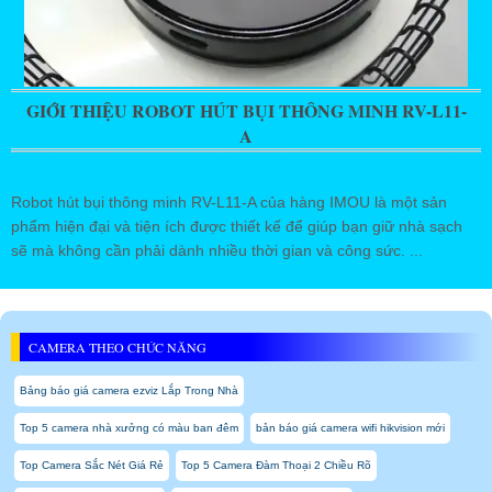
GIỚI THIỆU ROBOT HÚT BỤI THÔNG MINH RV-L11-
A
Robot hút bụi thông minh RV-L11-A của hàng IMOU là một sản
phẩm hiện đại và tiện ích được thiết kế để giúp bạn giữ nhà sạch
sẽ mà không cần phải dành nhiều thời gian và công sức. ...
CAMERA THEO CHỨC NĂNG
Bảng báo giá camera ezviz Lắp Trong Nhà
Top 5 camera nhà xưởng có màu ban đêm
bản báo giá camera wifi hikvision mới
Top Camera Sắc Nét Giá Rẻ
Top 5 Camera Đàm Thoại 2 Chiều Rõ