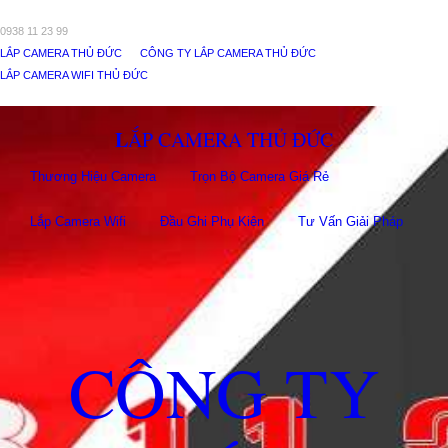
0938 11 23 99
LẮP CAMERA THỦ ĐỨC
CÔNG TY LẮP CAMERA THỦ ĐỨC
LẮP CAMERA WIFI THỦ ĐỨC
LẮP CAMERA THỦ ĐỨC
Thương Hiệu Camera
Trọn Bộ Camera Giá Rẻ
Lắp Camera Wifi
Đầu Ghi Phụ Kiên
Tư Vấn Giải Pháp
CÔNG TY