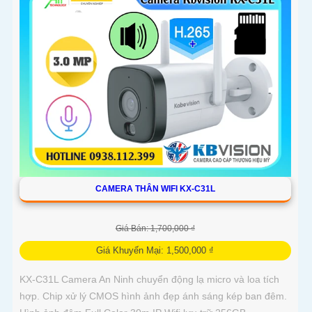
CAMERA THÂN WIFI KX-C31L
Giá Bán: 1,700,000 ₫
Giá Khuyến Mại: 1,500,000 ₫
KX-C31L Camera An Ninh chuyển động lạ micro và loa tích
hợp. Chip xử lý CMOS hình ảnh đẹp ánh sáng kép ban đêm.