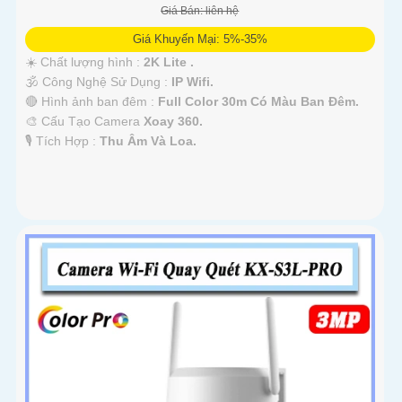
Giá Bán: liên hệ
Giá Khuyến Mại: 5%-35%
☀️ Chất lượng hình :
2K Lite .
🕉️ Công Nghệ Sử Dụng :
IP Wifi.
🔴 Hình ảnh ban đêm :
Full Color 30m Có Màu Ban Ðêm.
🎨 Cấu Tạo Camera
Xoay 360.
️🎙 Tích Hợp :
Thu Âm Và Loa.