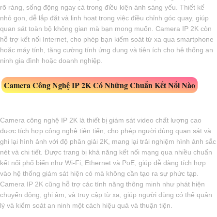
rõ ràng, sống động ngay cả trong điều kiện ánh sáng yếu. Thiết kế
nhỏ gọn, dễ lắp đặt và linh hoạt trong việc điều chỉnh góc quay, giúp
quan sát toàn bộ không gian mà bạn mong muốn. Camera IP 2K còn
hỗ trợ kết nối Internet, cho phép bạn kiểm soát từ xa qua smartphone
hoặc máy tính, tăng cường tính ứng dụng và tiện ích cho hệ thống an
ninh gia đình hoặc doanh nghiệp.
Camera Công Nghệ IP 2K Có Những Chuẩn Kết Nối Nào
Camera công nghệ IP 2K là thiết bị giám sát video chất lượng cao
được tích hợp công nghệ tiên tiến, cho phép người dùng quan sát và
ghi lại hình ảnh với độ phân giải 2K, mang lại trải nghiệm hình ảnh sắc
nét và chi tiết. Được trang bị khả năng kết nối mạng qua nhiều chuẩn
kết nối phổ biến như Wi-Fi, Ethernet và PoE, giúp dễ dàng tích hợp
vào hệ thống giám sát hiện có mà không cần tạo ra sự phức tạp.
Camera IP 2K cũng hỗ trợ các tính năng thông minh như phát hiện
chuyển động, ghi âm, và truy cập từ xa, giúp người dùng có thể quản
lý và kiểm soát an ninh một cách hiệu quả và thuận tiện.