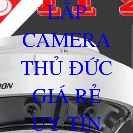
LẮP
CAMERA
THỦ ĐỨC
GIÁ RẺ
UY TÍN