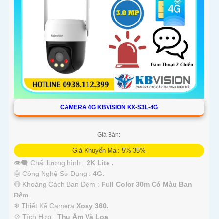
CAMERA 4G KBVISION KX-S3L-4G
Giá Bán:
Giá Khuyến Mại: 5%-35%
👁️‍🗨 Chất lượng hình :
2K Lite .
🤖️ Công Nghệ Sử Dụng :
4G.
🔴 Khoảng Cách Ban Đêm :
Full Color 30m Có Màu Ban
Ðêm.
❄ Thiết Kế Camera
Xoay 360.
️💠 Tích Hợp :
Thu Âm Và Loa.