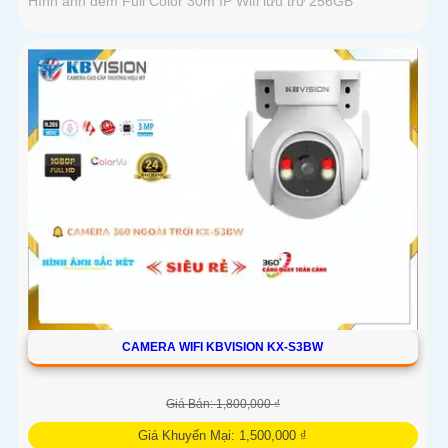
Hình ảnh đêm Full Color 30m IP Wifi lưu trữ 256GB
CAMERA WIFI KBVISION KX-S3BW
Giá Bán: 1,800,000 ₫
Giá Khuyến Mại: 1,500,000 ₫