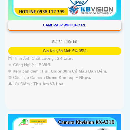
CAMERA IP WIFI KX-C32L
Giá Bán: liên hệ
Giá Khuyến Mại: 5%-35%
🦉 Hình Ành Chất Lượng :
2K Lite .
⚜️ Công Nghệ :
IP Wifi.
❃ Xem ban đêm :
Full Color 30m Có Màu Ban Ðêm.
⚒ Cấu Tạo Camera
Dome Kim loại + Nhựa.
️🔔 Ưu Điểm :
Thu Âm Và Loa.