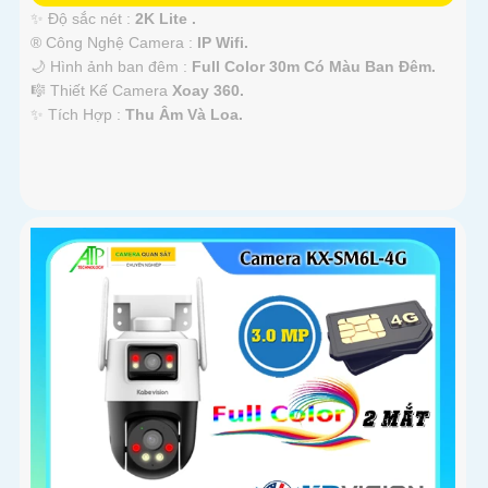
✨ Độ sắc nét :
2K Lite .
®️ Công Nghệ Camera :
IP Wifi.
🌙 Hình ảnh ban đêm :
Full Color 30m Có Màu Ban Ðêm.
🎼️ Thiết Kế Camera
Xoay 360.
️✨ Tích Hợp :
Thu Âm Và Loa.