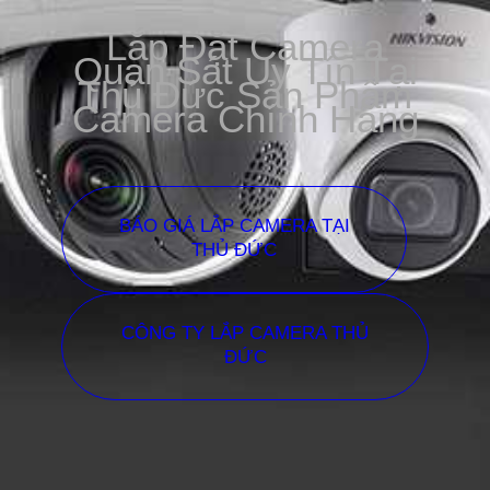
Lắp Đặt Camera
Quan Sát Uy Tín Tại
Thủ Đức Sản Phẩm
Camera Chính Hãng
BÁO GIÁ LẮP CAMERA TẠI
THỦ ĐỨC
CÔNG TY LẮP CAMERA THỦ
ĐỨC