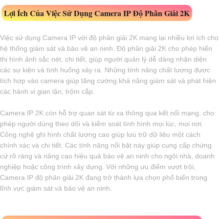
Lợi Ích Của Việc Sử Dụng Camera IP Độ Phân Giải 2K
Việc sử dụng Camera IP với độ phân giải 2K mang lại nhiều lợi ích cho
hệ thống giám sát và bảo vệ an ninh. Độ phân giải 2K cho phép hiển
thị hình ảnh sắc nét, chi tiết, giúp người quản lý dễ dàng nhận diện
các sự kiện và tình huống xảy ra. Những tính năng chất lượng được
tích hợp vào camera giúp tăng cường khả năng giám sát và phát hiện
các hành vi gian lận, trộm cắp.
Camera IP 2K còn hỗ trợ quan sát từ xa thông qua kết nối mạng, cho
phép người dùng theo dõi và kiểm soát tình hình mọi lúc, mọi nơi.
Công nghệ ghi hình chất lượng cao giúp lưu trữ dữ liệu một cách
chính xác và chi tiết. Các tính năng nổi bật này giúp cung cấp chứng
cứ rõ ràng và nâng cao hiệu quả bảo vệ an ninh cho ngôi nhà, doanh
nghiệp hoặc công trình xây dựng. Với những ưu điểm vượt trội,
Camera IP độ phân giải 2K đang trở thành lựa chọn phổ biến trong
lĩnh vực giám sát và bảo vệ an ninh.