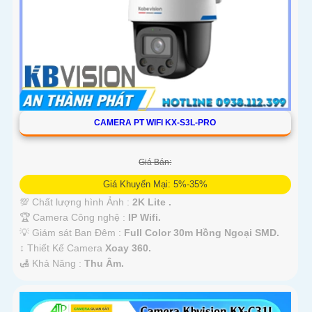
CAMERA PT WIFI KX-S3L-PRO
Giá Bán:
Giá Khuyến Mại: 5%-35%
💯 Chất lượng hình Ảnh :
2K Lite .
🏆 Camera Công nghệ :
IP Wifi.
💡 Giám sát Ban Đêm :
Full Color 30m Hồng Ngoại SMD.
↕️ Thiết Kế Camera
Xoay 360.
️🛃 Khả Năng :
Thu Âm.