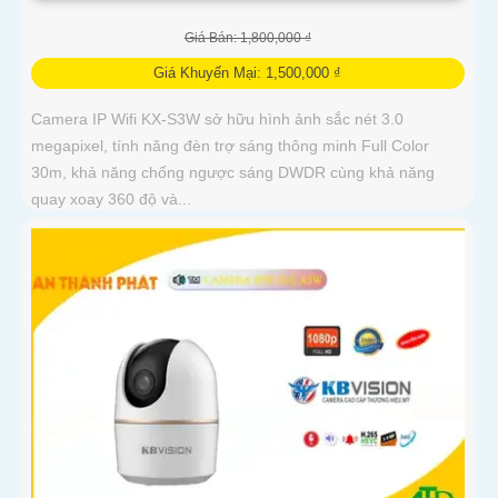
Giá Bán: 1,800,000 ₫
Giá Khuyến Mại: 1,500,000 ₫
Camera IP Wifi KX-S3W sở hữu hình ảnh sắc nét 3.0
megapixel, tính năng đèn trợ sáng thông minh Full Color
30m, khả năng chống ngược sáng DWDR cùng khả năng
quay xoay 360 độ và...