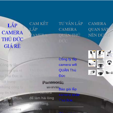
CAM KẾT
TƯ VẤN LẮP
CAMERA
LẮP
LẮP
CAMERA
QUAN SÁT
CAMERA
CAMERA
QUẬN THỦ
NÊN DÙNG
THỦ ĐỨC
THỦ ĐỨC
ĐỨC
GIÁ RẺ
Công ty lắp
Công ty lắp
camera quận
camera wifi
Công ty lắp
Thủ Đức An
QUẬN Thủ
camera giá rẻ
Thành Phát
Đức
tại Thủ Đức là
luôn lấy chất
một trong
lượng sản
những công ty
Báo giá lắp
phẩm camera
uy tín hàng
camera quận
để làm hài lòng
đầu tại tphcm,
Thủ Đức
khách hàng,
chuyên sử
với kinh
dụng camera