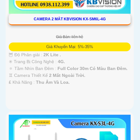
CAMERA 2 MẮT KBVISION KX-SM6L-4G
Giá Bán: liên hệ
Giá Khuyến Mại: 5%-35%
🦉 Độ Phân giải :
2K Lite .
✳️ Trang Bị Công Nghệ :
4G.
🔅 Tầm Nhìn Ban Đêm :
Full Color 30m Có Màu Ban Ðêm.
♊ Camera Thiết Kế
2 Mắt Ngoài Trời.
️₤ Khả Năng :
Thu Âm Và Loa.