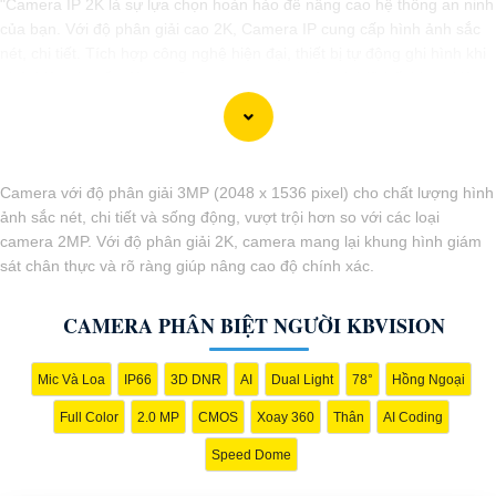
"Camera IP 2K là sự lựa chọn hoàn hảo để nâng cao hệ thống an ninh
của bạn. Với độ phân giải cao 2K, Camera IP cung cấp hình ảnh sắc
nét, chi tiết. Tích hợp công nghệ hiện đại, thiết bị tự động ghi hình khi
phát hiện chuyển động, nâng cao an toàn không bỏ lỡ bất kỳ sự kiện
nào. 📃
Đặc biệt
khả năng kết nối mạng linh hoạt giúp bạn dễ dàng
giám sát từ xa qua điện thoại di động. Camera IP 2K là giải pháp hiệu
quả để bảo vệ ngôi nhà hoặc doanh nghiệp của bạn."
Camera với độ phân giải 3MP (2048 x 1536 pixel) cho chất lượng hình
ảnh sắc nét, chi tiết và sống động, vượt trội hơn so với các loại
camera 2MP. Với độ phân giải 2K, camera mang lại khung hình giám
sát chân thực và rõ ràng giúp nâng cao độ chính xác.
CAMERA PHÂN BIỆT NGƯỜI KBVISION
Mic Và Loa
IP66
3D DNR
AI
Dual Light
78°
Hồng Ngoại
Full Color
2.0 MP
CMOS
Xoay 360
Thân
AI Coding
'
Speed Dome