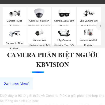
Camera Phát Hiện
Camera H.265
Camera Xoay 360
Lắp Camera Wifi
Khuôn Mặt Kbvision
KBvision
Kbvision
Thân Kbvision
Camera Wifi
Camera Wifi 360
Lắp Camera
Camera Ip Than
Kbvision Ngoài Trời
Kbvision
Kbvision Trọn Gói
Kbvision
CAMERA PHÂN BIỆT NGƯỜI
KBVISION
Dưới đây là 96 từ giới thiệu về Camera IP 2K là giải pháp phù hợp cho
hệ thống an ninh của bạn: