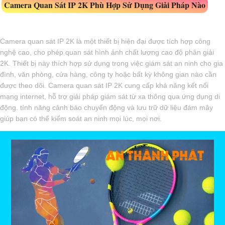
Camera Quan Sát IP 2K Phù Hợp Sử Dụng Giải Pháp Nào
Camera quan sát IP 2K là một thiết bị hiện đại được tích hợp công
nghệ cao, cho phép quan sát hình ảnh chất lượng cao độ phân giải
2K. Thiết bị này thích hợp sử dụng trong việc giám sát an ninh cho gia
đình, văn phòng, cửa hàng, công ty hoặc bất kỳ không gian nào cần
được theo dõi. Camera quan sát IP 2K cung cấp khả năng kết nối
mạng internet, hỗ trợ giải pháp giám sát từ xa thông qua ứng dụng di
động. tính năng cảnh báo chuyển động và lưu trữ dữ liệu đám mây
giúp bạn có thể kiểm soát an ninh mọi lúc, mọi nơi.