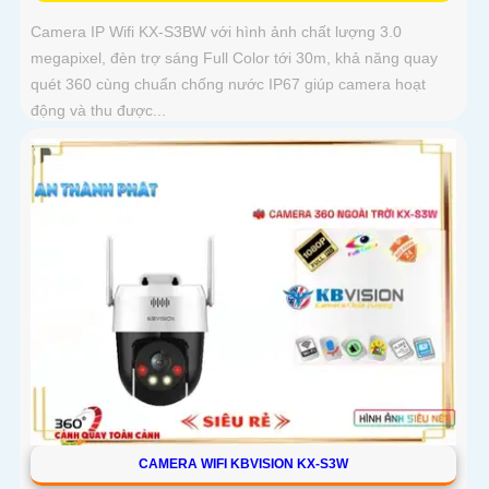
Camera IP Wifi KX-S3BW với hình ảnh chất lượng 3.0
megapixel, đèn trợ sáng Full Color tới 30m, khả năng quay
quét 360 cùng chuẩn chống nước IP67 giúp camera hoạt
động và thu được...
CAMERA WIFI KBVISION KX-S3W