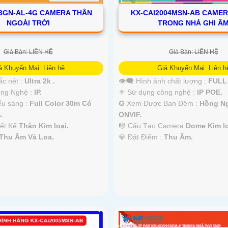
3GN-AL-4G CAMERA THÂN
KX-CAI2004MSN-AB CAME
NGOÀI TRỜI
TRONG NHÀ GHI Â
Giá Bán: LIÊN HỆ
Giá Bán: LIÊN HỆ
á Khuyến Mại: Liên hệ
Giá Khuyến Mại: Liên h
ắc nét :
Ultra 2k .
👁️‍🗨 Hình ảnh chất lượng :
FULL 
Công Nghệ :
IP.
⚜️ Sử dụng công nghệ :
IP POE.
ếu sáng :
Full Color 30m Có
✪ Xem Được Ban Đêm :
Hồng N
.
ONVIF.
iết Kế
Thân Kim loại.
🎼️ Cấu Tạo Camera
Dome Kim lo
Thu Âm Và Loa.
️💎 Đặt Điểm :
Thu Âm.