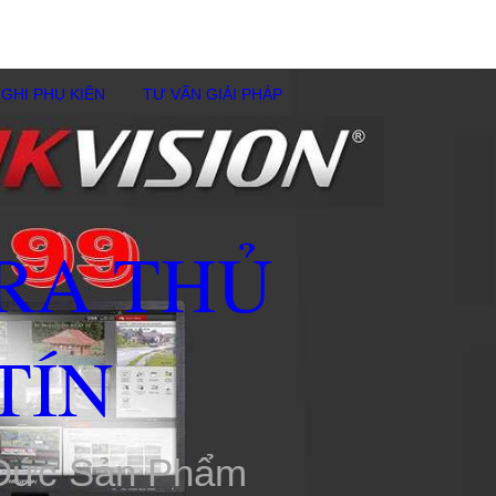
GHI PHỤ KIÊN
TƯ VẤN GIẢI PHÁP
RA THỦ
TÍN
 Đức Sản Phẩm