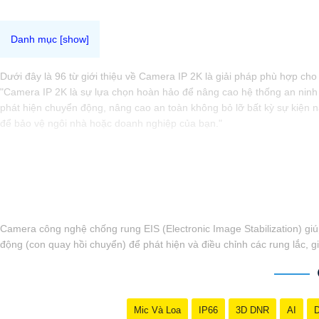
Dưới đây là 96 từ giới thiệu về Camera IP 2K là giải pháp phù hợp cho
"Camera IP 2K là sự lựa chọn hoàn hảo để nâng cao hệ thống an ninh củ
phát hiện chuyển động, nâng cao an toàn không bỏ lỡ bất kỳ sự kiện 
để bảo vệ ngôi nhà hoặc doanh nghiệp của bạn."
Camera công nghệ chống rung EIS (Electronic Image Stabilization) gi
động (con quay hồi chuyển) để phát hiện và điều chỉnh các rung lắc, 
Mic Và Loa
IP66
3D DNR
AI
D