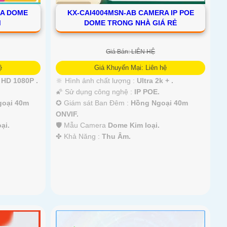
RA DOME
KX-CAI4004MSN-AB CAMERA IP POE
M
DOME TRONG NHÀ GIÁ RẺ
Giá Bán: LIÊN HỆ
ệ
Giá Khuyến Mại: Liên hệ
HD 1080P .
🔆 Hình ảnh chất lượng :
Ultra 2k + .
🌠 Sử dụng công nghệ :
IP POE.
goại 40m
✪ Giám sát Ban Đêm :
Hồng Ngoại 40m
ONVIF.
ại.
🛡 Mẫu Camera
Dome Kim loại.
️✤ Khả Năng :
Thu Âm.