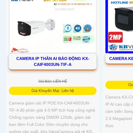
CAMERA IP THÂN AI BÁO ĐỘNG KX-
CAMERA KB
CAIF4003UN-TIF-A
Giá Bán: LIÊN HỆ
Gi
Giá Khuyến Mại: Liên hệ
Camera KX-CA
Camera giám sát IP POE KX-CAiF4003UN-
IP AI cao cấp 
TiF-A độ phân giải 4.0 MP tích hợp công nghệ
cảm biến Sony
Chống ngược sáng DWDR 120db, giám sát
2.0 Megapixel
ban đêm Full Color 50m chuyên dụng cho
thực
xưởng sản xuất, kho hàngCamera giá rẻ KX-