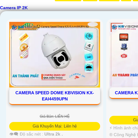
Camera IP 2K
CAMERA SPEED DOME KBVISION KX-
CAMERA K
EAI4459UPN
'
Giá Bán: LIÊN HỆ
Gi
Giá Khuyến Mại: Liên hệ
️⚡ Hình ảnh ch
👁️‍🗨 Độ sắc nét :
Ultra 2k .
®️ Công Nghệ 