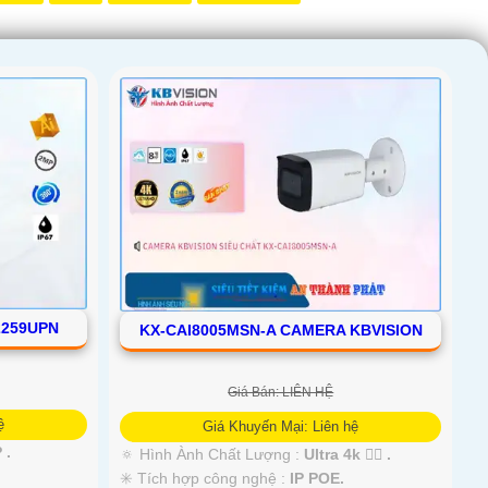
2259UPN
KX-CAI8005MSN-A CAMERA KBVISION
Giá Bán: LIÊN HỆ
ệ
Giá Khuyến Mại: Liên hệ
 .
🔅 Hình Ành Chất Lượng :
Ultra 4k 👍🏾 .
✳️ Tích hợp công nghệ :
IP POE.