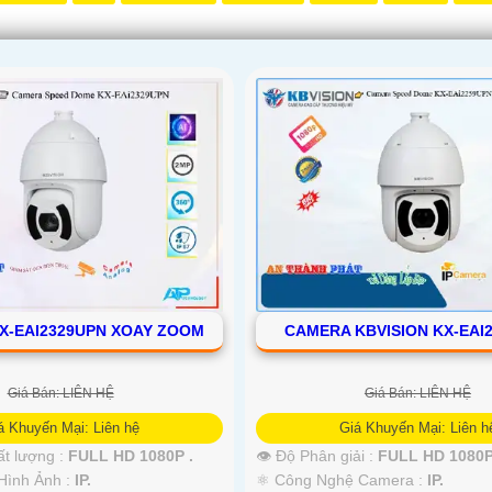
X-EAI2329UPN XOAY ZOOM
CAMERA KBVISION KX-EAI
Giá Bán: LIÊN HỆ
Giá Bán: LIÊN HỆ
á Khuyến Mại: Liên hệ
Giá Khuyến Mại: Liên h
ất lượng :
FULL HD 1080P .
👁 Độ Phân giải :
FULL HD 1080P
Hình Ảnh :
IP.
⚛️ Công Nghệ Camera :
IP.