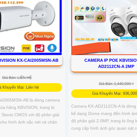
VISION KX-CAI2005MSN-AB
CAMERA IP POE KBVISIO
AD2112CN-A 2MP
Giá Bán: LIÊN HỆ
Giá Bán: 1,440,000 ₫
á Khuyến Mại: Liên hệ
Giá Khuyến Mại: 936,000
i2005MSN-AB là dòng camera
Camera KX-AD2112CN-A là dòng 
của hãng KBVISION, trang bị
kế dạng Dome mang đến hình ảnh
 Stavis CMOS với độ phân giải
độ phân giải 2.0MP, trang bị ống
 cho hình ảnh sắc nét và chân
cung cấp hình ảnh góc quan sát 