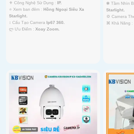
⚜️ Công Nghệ Sử Dụng :
IP.
❃ Tầm Nhìn B
⭐ Xem ban đêm :
Hồng Ngoại Siêu Xa
Starlight.
Starlight.
💢 Camera T
↕️ Cấu Tạo Camera
Ip67 360.
️⌘ Khả Năng 
️ლ Ưu Điểm :
Xoay Zoom.