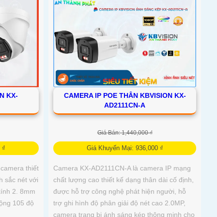
N KX-
CAMERA IP POE THÂN KBVISION KX-
AD2111CN-A
Giá Bán: 1,440,000 ₫
 ₫
Giá Khuyến Mại: 936,000 ₫
camera thiết
Camera KX-AD2111CN-A là camera IP mạng
 sắc nét với
chất lượng cao thiết kế dạng thân dài cố định,
 kính 2. 8mm
được hỗ trợ công nghệ phát hiện người, hỗ
rộng 105 độ
trợ ghi hình độ phân giải độ nét cao 2.0MP,
camera trang bị ánh sáng kép thông minh cho