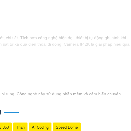
hi tiết. Tích hợp công nghệ hiện đại, thiết bị tự động ghi hình khi
 sát từ xa qua điện thoại di động. Camera IP 2K là giải pháp hiệu quả
oặc bị rung. Công nghệ này sử dụng phần mềm và cảm biến chuyển
N
y 360
Thân
AI Coding
Speed Dome