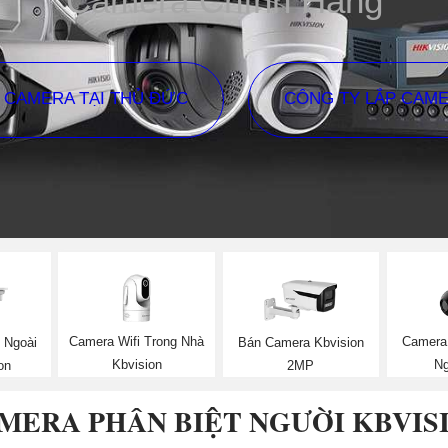
Camera Chính Hãng
P CAMERA TẠI THỦ ĐỨC
CÔNG TY LẮP CAM
Camera Wifi Trong Nhà
Camera 
 Ngoài
Bán Camera Kbvision
Kbvision
Ng
on
2MP
MERA PHÂN BIỆT NGƯỜI KBVIS