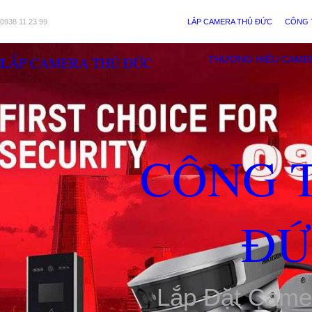
0938 11 23 99
LẮP CAMERA THỦ ĐỨC
CÔNG 
LẮP CAMERA THỦ ĐỨC
THƯƠNG HIỆU CAME
CÔNG 
ĐỨ
Lắp Đặt Came