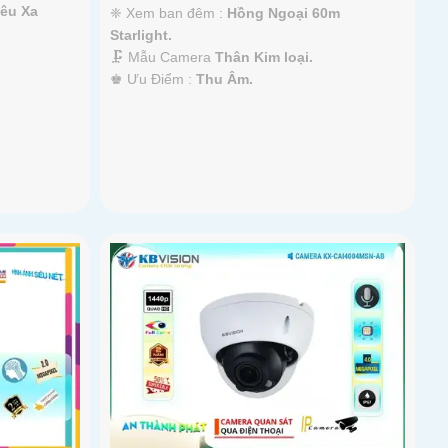
êu Xa
❈ Xem ban đêm :
Hồng Ngoại 60m
Starlight.
🗜️ Mẫu Camera
Thân Kim loại.
️♚ Ưu Điểm :
Thu Âm.