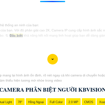
 hệ thống an ninh của bạn:
a bạn. Với độ phân giải cao 2K, Camera IP cung cấp hình ảnh sắc nét, c
nào. 📃
Đặc biệt
khả năng kết nối mạng linh hoạt giúp bạn dễ dàng giám
úp mang lại hình ảnh ổn định, rõ nét ngay cả khi camera di chuyển h
giảm thiểu hiện tượng mờ nhòe trong video
CAMERA PHÂN BIỆT NGƯỜI KBVISIO
ual Light
78°
Hồng Ngoại
Full Color
2.0 MP
CMOS
Xoa