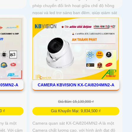
phép chuyển đổi linh hoạt giữa chế độ hồng
ngoại và led trợ sáng ban đêm, giúp giám sát
bảo vệ an ninh ban đêm một cách linh hoạt
205MN2-A
CAMERA KBVISION KX-CAI8204MN2-A
Giá Bán: 15,130,000 ₫
0 ₫
Giá Khuyến Mại: 9,834,500 ₫
y là một
Camera quan sát KX-CAi8204MN2-A là một
iệt. Với cảm
Camera chất lượng cao, với hình ảnh đạt độ