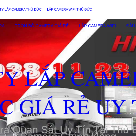
TY LẮP CAMERA THỦ ĐỨC
LẮP CAMERA WIFI THỦ ĐỨC
RA
TRỌN BỘ CAMERA GIÁ RẺ
LẮP CAMERA WIFI
ĐẦU 
TY LẮP CAME
C GIÁ RẺ UY 
ra Quan Sát Uy Tín Tại Thủ