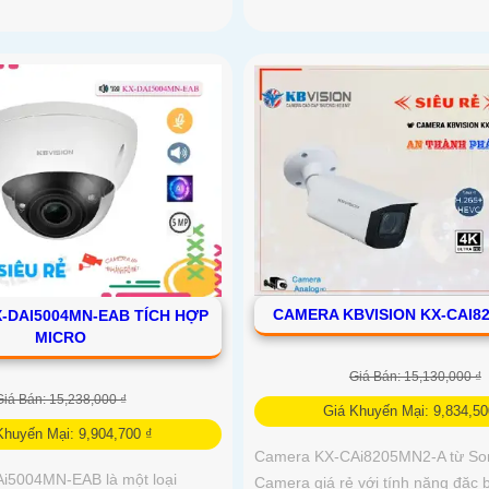
CAMERA KBVISION KX-CAI8
-DAI5004MN-EAB TÍCH HỢP
MICRO
Giá Bán: 15,130,000 ₫
Giá Bán: 15,238,000 ₫
Giá Khuyến Mại: 9,834,50
Khuyến Mại: 9,904,700 ₫
Camera KX-CAi8205MN2-A từ Son
i5004MN-EAB là một loại
Camera giá rẻ với tính năng đặc b