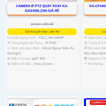
CAMERA IP PTZ QUAY XOAY KX-
KX-CF440
EAI2458LZSN GIÁ RẺ
Giá Bán: LIÊN HỆ
Giá Khuyến Mại: Liên hệ
Gi
👀 Chất lượng hình :
FULL HD 1080P .
💯 Hình Ảnh S
⚒ Công Nghệ Sử Dụng :
IP POE.
🕉️ Trang Bị 
🔅 Hình ảnh ban đêm :
Hồng Ngoại Siêu Xa
🌈 Khi xem thi
Starlight.
Màu Ban Ðêm
⚒ Mẫu Camera
Ip67 360.
🐉️ Camera Th
️💫 Điểm Nỗi Bật :
Xoay Zoom.
️⇝ Khả Năng :