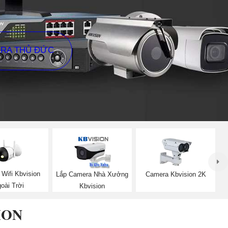
ERA THỦ ĐỨC
Wifi Kbvision
Lắp Camera Nhà Xưởng
Camera Kbvision 2K
oài Trời
Kbvision
ION