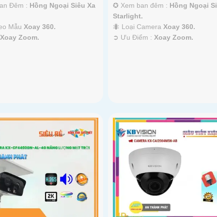
an Đêm :
Hồng Ngoại Siêu Xa
✪ Xem ban đêm :
Hồng Ngoại Si
Starlight.
heo Mẫu
Xoay 360.
🐜 Loại Camera
Xoay 360.
:
Xoay Zoom.
️➲ Ưu Điểm :
Xoay Zoom.