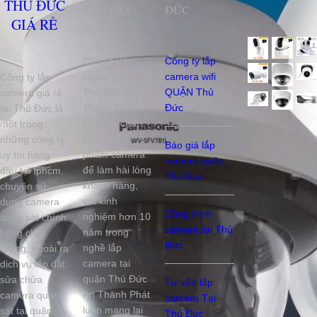
THỦ ĐỨC
THỦ ĐỨC
ĐỨC
GIÁ RẺ
Công ty lắp
Công ty lắp
camera quận
camera wifi
Công ty lắp
Thủ Đức An
QUẬN Thủ
camera giá rẻ
Thành Phát
Đức
tại Thủ Đức là
luôn lấy chất
một trong
lượng sản
những công ty
Báo giá lắp
phẩm camera
uy tín hàng
camera quận
để làm hài lòng
đầu tại tphcm,
Thủ Đức
khách hàng,
chuyên sử
với kinh
dụng camera
Công trình
nghiệm hơn 10
quan sát chính
camera tại Thủ
năm trong
hãng chất
Đức
nghề lắp
lượng, ngoài ra
camera tại
dịch vụ lắp đặt
quận Thủ Đức
sửa chửa
Tư vấn lắp
An Thành Phát
camera quan
camera Tại
luôn mang lại
sát tại quận
Thủ Đức