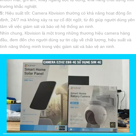
trường khắc nghiệt.
5:
Hiệu suất tốt: Camera Kbvision thường có khả năng hoạt động ổn
định, 24/7 mà không xảy ra sự cố đột ngột, từ đó giúp người dùng yên
tâm về việc giám sát và bảo vệ hệ thống an ninh.
Nhìn chung, Kbvision là một trong những thương hiệu camera hàng
đầu, đem đến cho người dùng sự tin cậy về chất lượng, hiệu suất và
tính năng thông minh trong việc giám sát và bảo vệ an ninh.