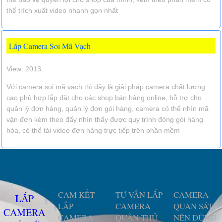
thể trích xuất video nhanh gọn nhất
Lắp Camera Soi Mã Vạch
View: 2013.
Với camera soi mã vạch thì đây là giải pháp camera chất lượng
cao phù hợp lắp đặt cho các shop bán hàng online, hỗ trợ cho
quản lý đơn hàng, quản lý đơn gói hàng, camera có thể nhìn mã
vận đơn kèm theo đấy nhìn thấy được quy trình đóng gói hàng
hóa, có thể tải video đơn hàng trực tiếp trên phần mềm
CAM KẾT
TƯ VẤN LẮP
CAMERA
LẮP
LẮP
CAMERA
QUAN SÁT
CAMERA
CAMERA
QUẬN THỦ
NÊN DÙNG