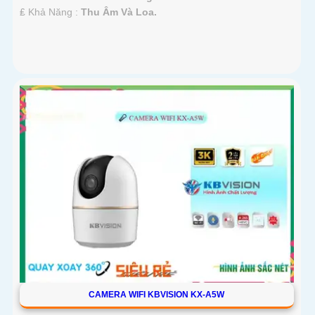
️₤ Khả Năng :
Thu Âm Và Loa.
CAMERA WIFI KBVISION KX-A5W