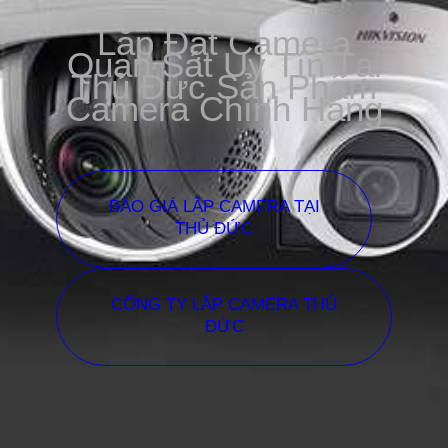
Lắp Đặt Camera
Quan Sát Uy Tín Tại
Thủ Đức Sản Phẩm
Camera Chính Hãng
BÁO GIÁ LẮP CAMERA TẠI
THỦ ĐỨC
CÔNG TY LẮP CAMERA THỦ
ĐỨC