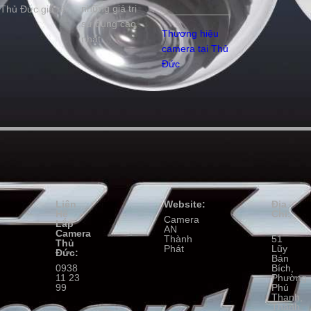
những giá trị
Thủ Đức giá rẻ
sử dụng cao
Thương hiệu
nhất.
camera tại Thủ
Đức
Liên
Website:
Địa
Hệ
Chỉ:
Camera
Lắp
AN
Camera
Thành
51
Thủ
Phát
Lũy
Đức:
Bán
0938
Bích,
11 23
Phường
99
Phú
Thạnh,
Thành