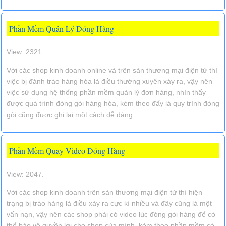
Phần Mềm Quản Lý Đóng Hàng
View: 2321.
Với các shop kinh doanh online và trên sàn thương mại điện tử thì
việc bị đánh tráo hàng hóa là điều thường xuyên xảy ra, vậy nên
việc sử dụng hệ thống phần mềm quản lý đơn hàng, nhìn thấy
được quá trình đóng gói hàng hóa, kèm theo đấy là quy trình đóng
gói cũng được ghi lại một cách dễ dàng
Phần Mềm Quay Video Đóng Hàng
View: 2047.
Với các shop kinh doanh trên sàn thương mại điện tử thì hiện
trạng bị tráo hàng là điều xảy ra cực kì nhiều và đây cũng là một
vấn nạn, vậy nên các shop phải có video lúc đóng gói hàng để có
thể bảo vệ quyền lợi cho shop của mình, kèm theo phần mềm có