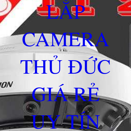
LẮP
CAMERA
THỦ ĐỨC
GIÁ RẺ
UY TÍN