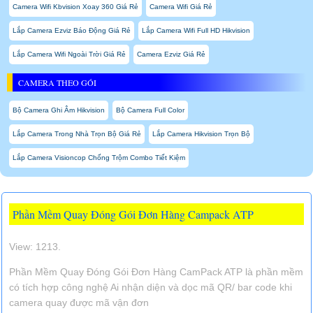
Camera Wifi Kbvision Xoay 360 Giá Rẻ
Camera Wifi Giá Rẻ
Lắp Camera Ezviz Báo Động Giá Rẻ
Lắp Camera Wifi Full HD Hikvision
Lắp Camera Wifi Ngoài Trời Giá Rẻ
Camera Ezviz Giá Rẻ
CAMERA THEO GÓI
Bộ Camera Ghi Âm Hikvision
Bộ Camera Full Color
Lắp Camera Trong Nhà Trọn Bộ Giá Rẻ
Lắp Camera Hikvision Trọn Bộ
Lắp Camera Visioncop Chống Trộm Combo Tiết Kiệm
Phần Mềm Quay Đóng Gói Đơn Hàng Campack ATP
View: 1213.
Phần Mềm Quay Đóng Gói Đơn Hàng CamPack ATP là phần mềm
có tích hợp công nghệ Ai nhận diện và dọc mã QR/ bar code khi
camera quay được mã vận đơn