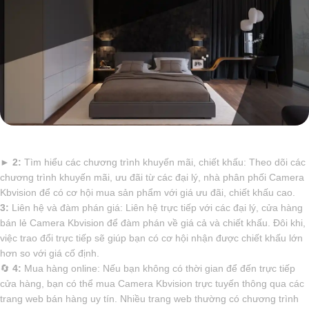
►
2:
Tìm hiểu các chương trình khuyến mãi, chiết khấu: Theo dõi các
chương trình khuyến mãi, ưu đãi từ các đại lý, nhà phân phối Camera
Kbvision để có cơ hội mua sản phẩm với giá ưu đãi, chiết khấu cao.
3:
Liên hệ và đàm phán giá: Liên hệ trực tiếp với các đại lý, cửa hàng
bán lẻ Camera Kbvision để đàm phán về giá cả và chiết khấu. Đôi khi,
việc trao đổi trực tiếp sẽ giúp bạn có cơ hội nhận được chiết khấu lớn
hơn so với giá cố định.
🔄
4:
Mua hàng online: Nếu bạn không có thời gian để đến trực tiếp
cửa hàng, bạn có thể mua Camera Kbvision trực tuyến thông qua các
trang web bán hàng uy tín. Nhiều trang web thường có chương trình