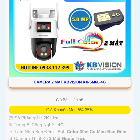
CAMERA 2 MẮT KBVISION KX-SM6L-4G
Giá Bán: liên hệ
Giá Khuyến Mại: 5%-35%
🦉 Độ Phân giải :
2K Lite .
✳️ Trang Bị Công Nghệ :
4G.
🔅 Tầm Nhìn Ban Đêm :
Full Color 30m Có Màu Ban Ðêm.
♊ Camera Thiết Kế
2 Mắt Ngoài Trời.