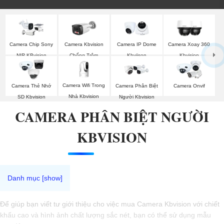
Camera Chip Sony
Camera Kbvision
Camera IP Dome
Camera Xoay 360
NIR KBvision
Chống Trộm
Kbviison
Kbvision
Camera Wifi Trong
Camera Thẻ Nhớ
Camera Phân Biệt
Camera Onvif
Nhà Kbvision
SD Kbvision
Người Kbvision
CAMERA PHÂN BIỆT NGƯỜI
KBVISION
Để giúp bạn viết tư giới thiệu cho việc mua Camera Kbvision với chiết
khấu cao và hình ảnh chất lượng sắc nét, bạn có thể sử dụng mẫu