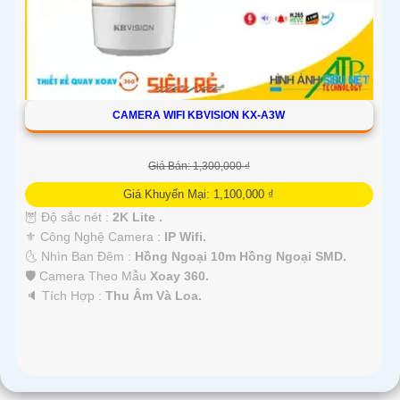
CAMERA WIFI KBVISION KX-A3W
Giá Bán: 1,300,000 ₫
Giá Khuyến Mại: 1,100,000 ₫
🦉 Độ sắc nét :
2K Lite .
⚜️ Công Nghệ Camera :
IP Wifi.
🌜 Nhìn Ban Đêm :
Hồng Ngoại 10m Hồng Ngoại SMD.
🛡 Camera Theo Mẫu
Xoay 360.
️🔈 Tích Hợp :
Thu Âm Và Loa.