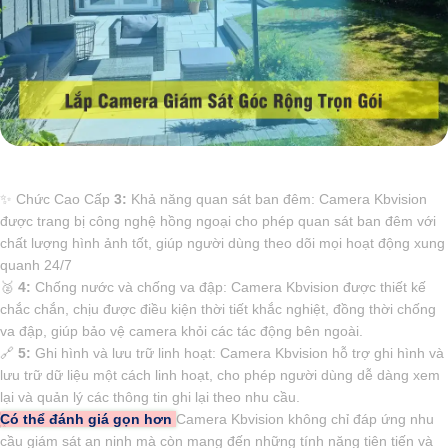
✨ Chức Cao Cấp
3:
Khả năng quan sát ban đêm: Camera Kbvision
được trang bị công nghệ hồng ngoại cho phép quan sát ban đêm với
chất lượng hình ảnh tốt, giúp người dùng theo dõi mọi hoạt động xung
quanh 24/7
️🥈
4:
Chống nước và chống va đập: Camera Kbvision được thiết kế
chắc chắn, chịu được điều kiện thời tiết khắc nghiệt, đồng thời chống
va đập, giúp bảo vệ camera khỏi các tác động bên ngoài.
🔗
5:
Ghi hình và lưu trữ linh hoạt: Camera Kbvision hỗ trợ ghi hình và
lưu trữ dữ liệu một cách linh hoạt, cho phép người dùng dễ dàng xem
lại và quản lý các thông tin ghi lại theo nhu cầu.
Có thể đánh giá gọn hơn
Camera Kbvision không chỉ đáp ứng nhu
cầu giám sát an ninh mà còn mang đến những tính năng tiên tiến và