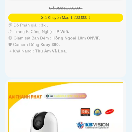
Giá Bán: 1,300,000 ₫
Giá Khuyến Mại: 1,200,000 ₫
💯 Độ Phân giải :
3k .
🕉️ Trang Bị Công Nghệ :
IP Wifi.
🔴 Giám sát Ban Đêm :
Hồng Ngoại 10m ONVIF.
🛡 Camera Dòng
Xoay 360.
️⇝ Khả Năng :
Thu Âm Và Loa.