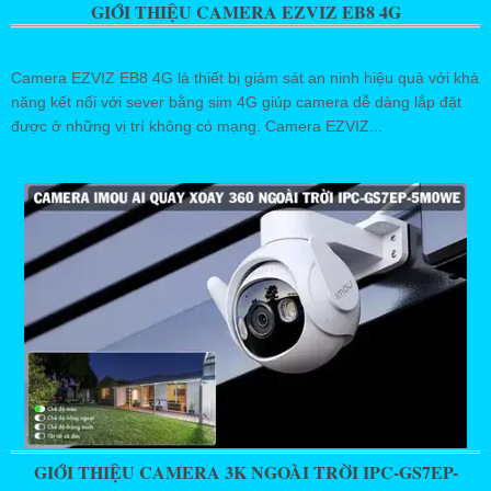
GIỚI THIỆU CAMERA EZVIZ EB8 4G
Camera EZVIZ EB8 4G là thiết bị giám sát an ninh hiệu quả với khả
năng kết nối với sever bằng sim 4G giúp camera dễ dàng lắp đặt
được ở những vị trí không có mạng. Camera EZVIZ...
GIỚI THIỆU CAMERA 3K NGOÀI TRỜI IPC-GS7EP-