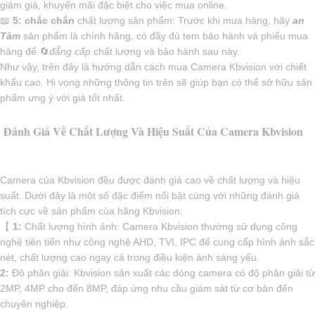
giảm giá, khuyến mãi đặc biệt cho việc mua online.
📖
5:
chắc chắn
chất lượng sản phẩm: Trước khi mua hàng, hãy
an
Tâm
sản phẩm là chính hãng, có đầy đủ tem bảo hành và phiếu mua
hàng để 🔄
đẳng cấp
chất lượng và bảo hành sau này.
Như vậy, trên đây là hướng dẫn cách mua Camera Kbvision với chiết
khấu cao. Hi vọng những thông tin trên sẽ giúp bạn có thể sở hữu sản
phẩm ưng ý với giá tốt nhất.
Đánh Giá Về Chất Lượng Và Hiệu Suất Của Camera Kbvision
Camera của Kbvision đều được đánh giá cao về chất lượng và hiệu
suất. Dưới đây là một số đặc điểm nổi bật cùng với những đánh giá
tích cực về sản phẩm của hãng Kbvision:
【
1:
Chất lượng hình ảnh: Camera Kbvision thường sử dụng công
nghệ tiên tiến như công nghệ AHD, TVI, IPC để cung cấp hình ảnh sắc
nét, chất lượng cao ngay cả trong điều kiện ánh sáng yếu.
2:
Độ phân giải: Kbvision sản xuất các dòng camera có độ phân giải từ
2MP, 4MP cho đến 8MP, đáp ứng nhu cầu giám sát từ cơ bản đến
chuyên nghiệp.