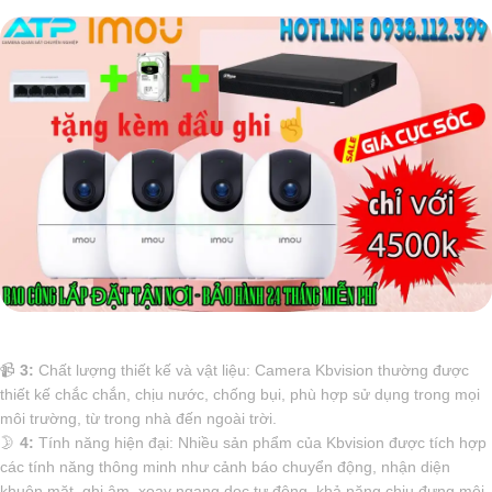
📹
3:
Chất lượng thiết kế và vật liệu: Camera Kbvision thường được
thiết kế chắc chắn, chịu nước, chống bụi, phù hợp sử dụng trong mọi
môi trường, từ trong nhà đến ngoài trời.
🌛
4:
Tính năng hiện đại: Nhiều sản phẩm của Kbvision được tích hợp
các tính năng thông minh như cảnh báo chuyển động, nhận diện
khuôn mặt, ghi âm, xoay ngang dọc tự động, khả năng chịu đựng môi