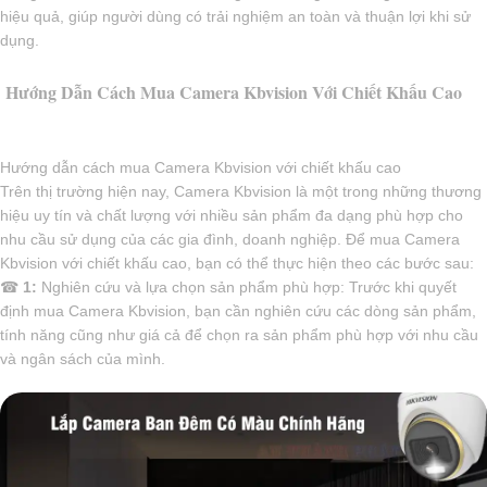
hiệu quả, giúp người dùng có trải nghiệm an toàn và thuận lợi khi sử
dụng.
Hướng Dẫn Cách Mua Camera Kbvision Với Chiết Khấu Cao
Hướng dẫn cách mua Camera Kbvision với chiết khấu cao
Trên thị trường hiện nay, Camera Kbvision là một trong những thương
hiệu uy tín và chất lượng với nhiều sản phẩm đa dạng phù hợp cho
nhu cầu sử dụng của các gia đình, doanh nghiệp. Để mua Camera
Kbvision với chiết khấu cao, bạn có thể thực hiện theo các bước sau:
☎
1:
Nghiên cứu và lựa chọn sản phẩm phù hợp: Trước khi quyết
định mua Camera Kbvision, bạn cần nghiên cứu các dòng sản phẩm,
tính năng cũng như giá cả để chọn ra sản phẩm phù hợp với nhu cầu
và ngân sách của mình.