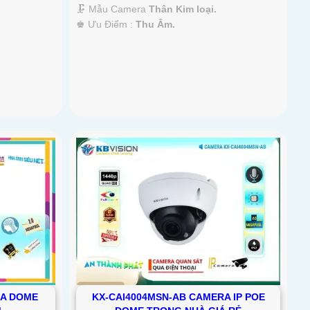
🗜️ Mẫu Camera
Thân Kim loại.
️♚ Ưu Điểm :
Thu Âm.
RA DOME
KX-CAI4004MSN-AB CAMERA IP POE