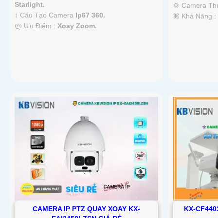
Starlight.
💢 Camera T
↕️ Cấu Tạo Camera
Ip67 360.
️⌘ Khả Năng 
️ლ Ưu Điểm :
Xoay Zoom.
CAMERA IP PTZ QUAY XOAY KX-
KX-CF440