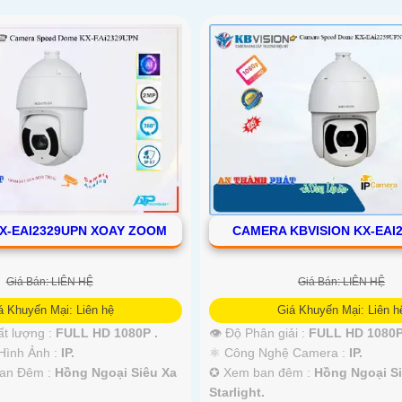
X-EAI2329UPN XOAY ZOOM
CAMERA KBVISION KX-EAI
Giá Bán: LIÊN HỆ
Giá Bán: LIÊN HỆ
á Khuyến Mại: Liên hệ
Giá Khuyến Mại: Liên h
ất lượng :
FULL HD 1080P .
👁 Độ Phân giải :
FULL HD 1080P
Hình Ảnh :
IP.
⚛️ Công Nghệ Camera :
IP.
an Đêm :
Hồng Ngoại Siêu Xa
✪ Xem ban đêm :
Hồng Ngoại Si
Starlight.