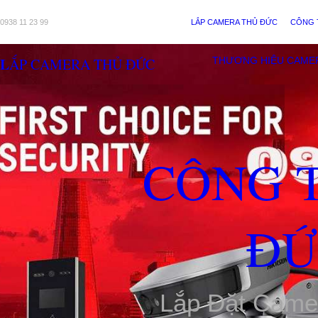
0938 11 23 99
LẮP CAMERA THỦ ĐỨC
CÔNG 
LẮP CAMERA THỦ ĐỨC
THƯƠNG HIỆU CAME
CÔNG 
ĐỨ
Lắp Đặt Came