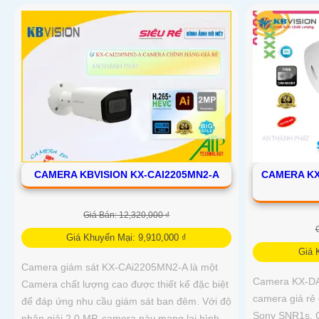
CAMERA KBVISION KX-CAI2205MN2-A
CAMERA KX
Giá Bán: 12,320,000 ₫
Giá Khuyến Mại: 9,910,000 ₫
Giá 
Camera giám sát KX-CAi2205MN2-A là một
Camera KX-DA
Camera chất lượng cao được thiết kế đặc biệt
camera giá rẻ 
để đáp ứng nhu cầu giám sát ban đêm. Với độ
Sony SNR1s. 
phân giải 2.0 MP, camera này mang lại hình