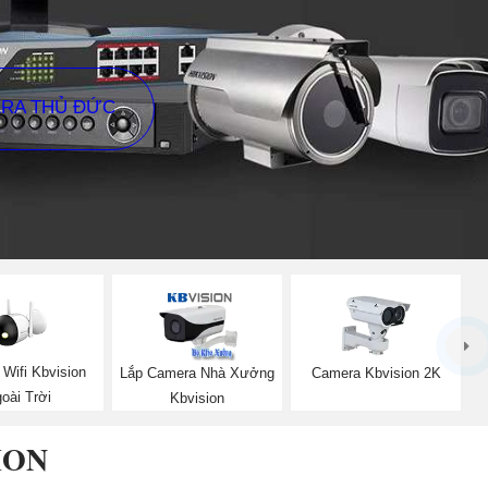
ERA THỦ ĐỨC
Wifi Kbvision
Lắp Camera Nhà Xưởng
Camera Kbvision 2K
oài Trời
Kbvision
ION