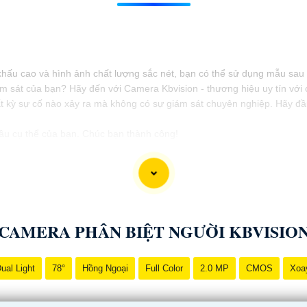
t khấu cao và hình ảnh chất lượng sắc nét, bạn có thể sử dụng mẫu sau
ám sát của bạn? Hãy đến với Camera Kbvision - thương hiệu uy tín vớ
ất kỳ sự cố nào xảy ra mà không có sự giám sát chuyên nghiệp. Hãy đầ
cầu cụ thể của bạn. Chúc bạn thành công!
CAMERA PHÂN BIỆT NGƯỜI KBVISIO
ual Light
78°
Hồng Ngoại
Full Color
2.0 MP
CMOS
Xoa