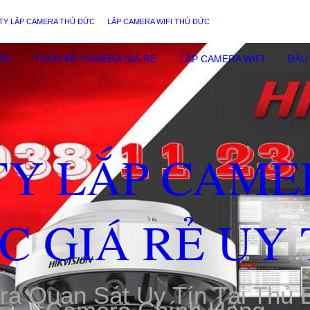
TY LẮP CAMERA THỦ ĐỨC
LẮP CAMERA WIFI THỦ ĐỨC
RA
TRỌN BỘ CAMERA GIÁ RẺ
LẮP CAMERA WIFI
ĐẦU 
TY LẮP CAME
C GIÁ RẺ UY 
ra Quan Sát Uy Tín Tại Thủ