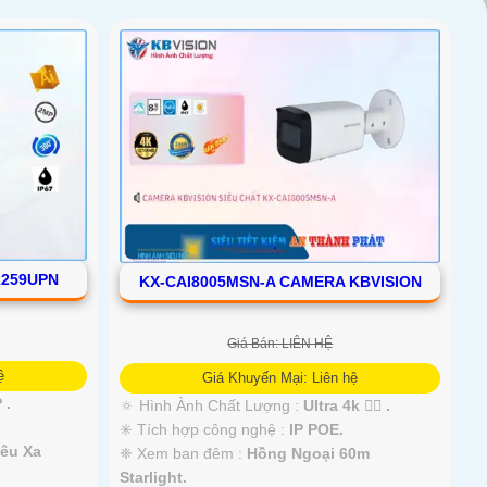
2259UPN
KX-CAI8005MSN-A CAMERA KBVISION
Giá Bán: LIÊN HỆ
ệ
Giá Khuyến Mại: Liên hệ
 .
🔅 Hình Ành Chất Lượng :
Ultra 4k 👍🏾 .
✳️ Tích hợp công nghệ :
IP POE.
êu Xa
❈ Xem ban đêm :
Hồng Ngoại 60m
Starlight.