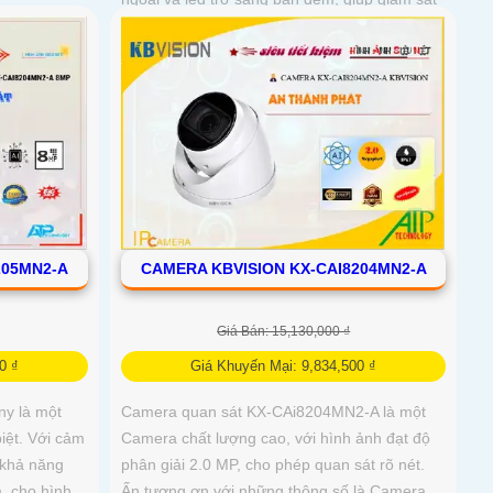
bảo vệ an ninh ban đêm một cách linh hoạt
205MN2-A
CAMERA KBVISION KX-CAI8204MN2-A
Giá Bán: 15,130,000 ₫
0 ₫
Giá Khuyến Mại: 9,834,500 ₫
y là một
Camera quan sát KX-CAi8204MN2-A là một
iệt. Với cảm
Camera chất lượng cao, với hình ảnh đạt độ
khả năng
phân giải 2.0 MP, cho phép quan sát rõ nét.
, cho hình
Ấn tượng ơn với những thông số là Camera