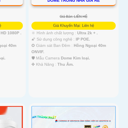
M
DOME TRONG NHÀ GIÁ RẺ
Giá Bán: LIÊN HỆ
ệ
Giá Khuyến Mại: Liên hệ
HD 1080P .
🔆 Hình ảnh chất lượng :
Ultra 2k + .
🌠 Sử dụng công nghệ :
IP POE.
goại 40m
✪ Giám sát Ban Đêm :
Hồng Ngoại 40m
ONVIF.
ại.
🛡 Mẫu Camera
Dome Kim loại.
️✤ Khả Năng :
Thu Âm.