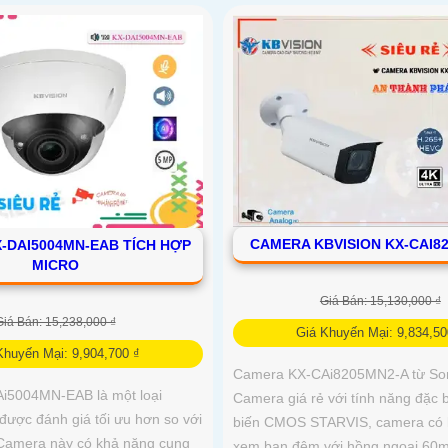
CAMERA KBVISION KX-CAI8
-DAI5004MN-EAB TÍCH HỢP
MICRO
Giá Bán: 15,130,000 ₫
Giá Bán: 15,238,000 ₫
Giá Khuyến Mại: 9,834,50
Khuyến Mại: 9,904,700 ₫
Camera KX-CAi8205MN2-A từ Son
i5004MN-EAB là một loại
Camera giá rẻ với tính năng đặc b
được đánh giá tối ưu hơn so với
biến CMOS STARVIS, camera có 
Camera này có khả năng cung
xem ban đêm với hồng ngoại 60m