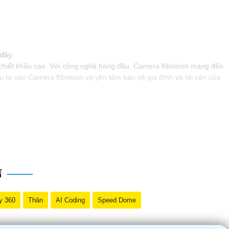
 đây:
i chiết khấu cao. Với công nghệ hàng đầu, Camera Kbvision mang đến
u tư vào Camera Kbvision và yên tâm bảo vệ gia đình và tài sản của
N
y 360
Thân
AI Coding
Speed Dome