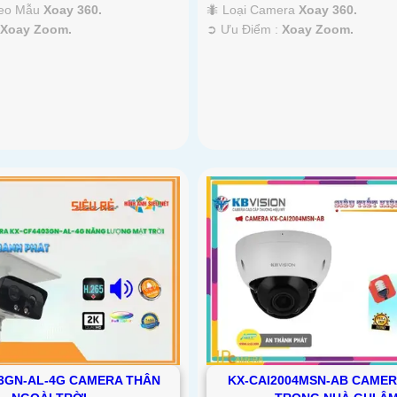
heo Mẫu
Xoay 360.
🐜 Loại Camera
Xoay 360.
:
Xoay Zoom.
️➲ Ưu Điểm :
Xoay Zoom.
3GN-AL-4G CAMERA THÂN
KX-CAI2004MSN-AB CAME