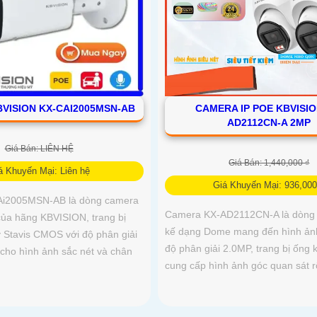
VISION KX-CAI2005MSN-AB
CAMERA IP POE KBVISIO
AD2112CN-A 2MP
Giá Bán: LIÊN HỆ
Giá Bán: 1,440,000 ₫
á Khuyến Mại: Liên hệ
Giá Khuyến Mại: 936,000
i2005MSN-AB là dòng camera
Camera KX-AD2112CN-A là dòng 
của hãng KBVISION, trang bị
kế dạng Dome mang đến hình ảnh
 Stavis CMOS với độ phân giải
độ phân giải 2.0MP, trang bị ống
 cho hình ảnh sắc nét và chân
cung cấp hình ảnh góc quan sát 