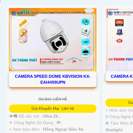
CAMERA SPEED DOME KBVISION KX-
CAMERA K
EAI4459UPN
Giá Bán: LIÊN HỆ
Gi
'
Giá Khuyến Mại: Liên hệ
️⚡ Hình ảnh ch
👁️‍🗨 Độ sắc nét :
Ultra 2k .
®️ Công Nghệ 
⚜️ Công Nghệ Sử Dụng :
IP.
❃ Tầm Nhìn B
⭐ Xem ban đêm :
Hồng Ngoại Siêu Xa
Starlight.