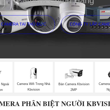
Camera Chính Hãng
P CAMERA TẠI THỦ ĐỨC
CÔNG TY LẮP CAM
Camera Wifi Trong Nhà
Camera 
 Ngoài
Bán Camera Kbvision
Kbvision
Ng
on
2MP
MERA PHÂN BIỆT NGƯỜI KBVIS