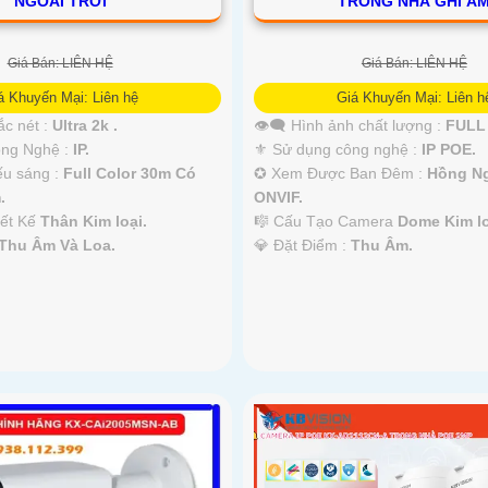
NGOÀI TRỜI
TRONG NHÀ GHI Â
Giá Bán: LIÊN HỆ
Giá Bán: LIÊN HỆ
á Khuyến Mại: Liên hệ
Giá Khuyến Mại: Liên h
ắc nét :
Ultra 2k .
👁️‍🗨 Hình ảnh chất lượng :
FULL 
Công Nghệ :
IP.
⚜️ Sử dụng công nghệ :
IP POE.
ếu sáng :
Full Color 30m Có
✪ Xem Được Ban Đêm :
Hồng N
.
ONVIF.
iết Kế
Thân Kim loại.
🎼️ Cấu Tạo Camera
Dome Kim lo
Thu Âm Và Loa.
️💎 Đặt Điểm :
Thu Âm.