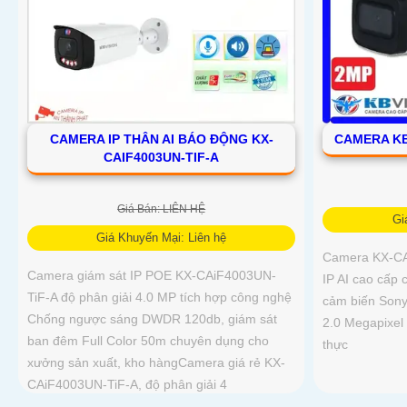
CAMERA IP THÂN AI BÁO ĐỘNG KX-
CAMERA KB
CAIF4003UN-TIF-A
Giá Bán: LIÊN HỆ
Gi
Giá Khuyến Mại: Liên hệ
Camera KX-CA
Camera giám sát IP POE KX-CAiF4003UN-
IP AI cao cấp 
TiF-A độ phân giải 4.0 MP tích hợp công nghệ
cảm biến Sony
Chống ngược sáng DWDR 120db, giám sát
2.0 Megapixel
ban đêm Full Color 50m chuyên dụng cho
thực
xưởng sản xuất, kho hàngCamera giá rẻ KX-
CAiF4003UN-TiF-A, độ phân giải 4