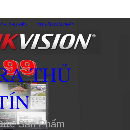
GHI PHỤ KIÊN
TƯ VẤN GIẢI PHÁP
RA THỦ
TÍN
 Đức Sản Phẩm