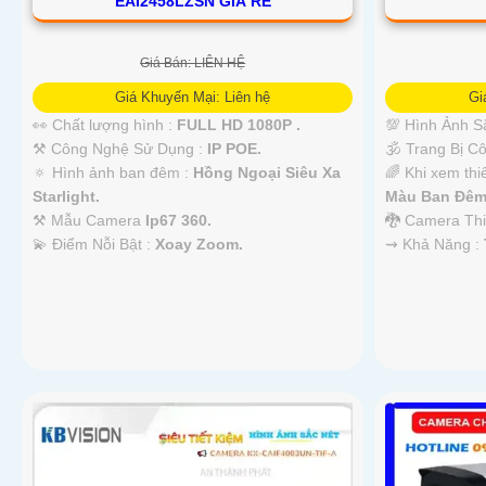
EAI2458LZSN GIÁ RẺ
Giá Bán: LIÊN HỆ
Giá Khuyến Mại: Liên hệ
Gi
👀 Chất lượng hình :
FULL HD 1080P .
💯 Hình Ảnh S
⚒ Công Nghệ Sử Dụng :
IP POE.
🕉️ Trang Bị 
🔅 Hình ảnh ban đêm :
Hồng Ngoại Siêu Xa
🌈 Khi xem thi
Starlight.
Màu Ban Ðêm
⚒ Mẫu Camera
Ip67 360.
🐉️ Camera Th
️💫 Điểm Nỗi Bật :
Xoay Zoom.
️⇝ Khả Năng :