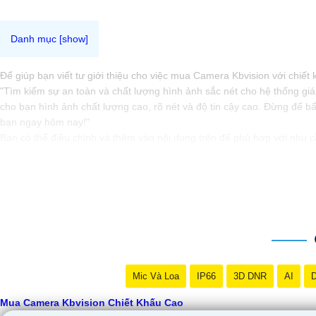
Để giúp bạn viết tư giới thiệu cho việc mua Camera Kbvision với chiế
"Tìm kiếm sự an toàn và chất lượng hình ảnh sắc nét cho hệ thống gi
cho bạn hình ảnh chất lượng cao, rõ nét và độ tin cậy cao. Đừng để b
bạn ngay hôm nay!"
Bạn có thể điều chỉnh và thêm vào nội dung trên để phù hợp với nhu 
Mic Và Loa
IP66
3D DNR
AI
D
Mua Camera Kbvision Chiết Khấu Cao