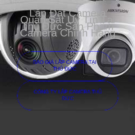
Lắp Đặt Camera
Quan Sát Uy Tín Tại
Thủ Đức Sản Phẩm
Camera Chính Hãng
BÁO GIÁ LẮP CAMERA TẠI
THỦ ĐỨC
CÔNG TY LẮP CAMERA THỦ
ĐỨC