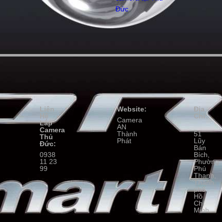
Đức
Liên
Website:
Địa
Hệ
Chỉ:
Camera
Lắp
AN
Camera
Thành
51
Thủ
Phát
Lũy
Đức:
Bán
0938
Bích,
11 23
Phường
99
Phú
Thạnh,
Thành
phố
Hồ
Chí
Minh