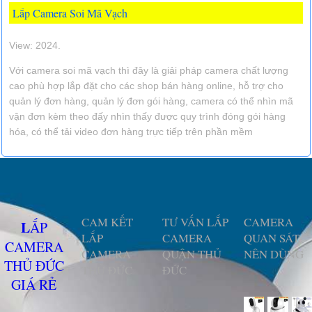
Lắp Camera Soi Mã Vạch
View: 2024.
Với camera soi mã vạch thì đây là giải pháp camera chất lượng
cao phù hợp lắp đặt cho các shop bán hàng online, hỗ trợ cho
quản lý đơn hàng, quản lý đơn gói hàng, camera có thể nhìn mã
vận đơn kèm theo đấy nhìn thấy được quy trình đóng gói hàng
hóa, có thể tải video đơn hàng trực tiếp trên phần mềm
CAM KẾT
TƯ VẤN LẮP
CAMERA
LẮP
LẮP
CAMERA
QUAN SÁT
CAMERA
CAMERA
QUẬN THỦ
NÊN DÙNG
THỦ ĐỨC
THỦ ĐỨC
ĐỨC
GIÁ RẺ