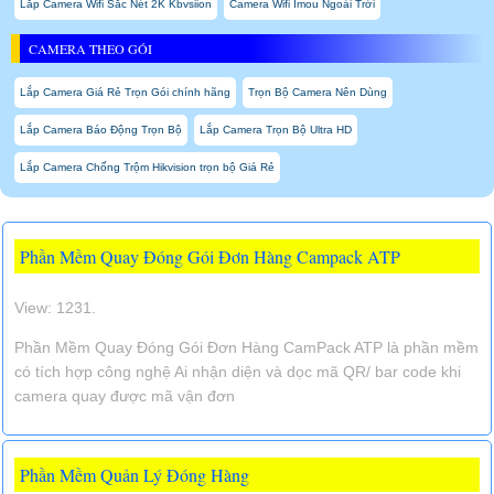
Lắp Camera Wifi Sắc Nét 2K Kbvsiion
Camera Wifi Imou Ngoài Trời
CAMERA THEO GÓI
Lắp Camera Giá Rẻ Trọn Gói chính hãng
Trọn Bộ Camera Nên Dùng
Lắp Camera Báo Động Trọn Bộ
Lắp Camera Trọn Bộ Ultra HD
Lắp Camera Chống Trộm Hikvision trọn bộ Giá Rẻ
Phần Mềm Quay Đóng Gói Đơn Hàng Campack ATP
View: 1231.
Phần Mềm Quay Đóng Gói Đơn Hàng CamPack ATP là phần mềm
có tích hợp công nghệ Ai nhận diện và dọc mã QR/ bar code khi
camera quay được mã vận đơn
Phần Mềm Quản Lý Đóng Hàng