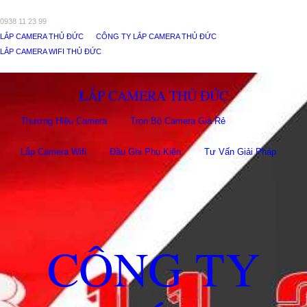
0938 11 23 99
LẮP CAMERA THỦ ĐỨC
CÔNG TY LẮP CAMERA THỦ ĐỨC
LẮP CAMERA WIFI THỦ ĐỨC
LẮP CAMERA THỦ ĐỨC
Thương Hiệu Camera
Trọn Bộ Camera Giá Rẻ
Lắp Camera Wifi
Đầu Ghi Phụ Kiên
Tư Vấn Giải Pháp
CÔNG TY