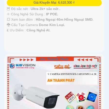
Giá Khuyến Mại: 6,618,300 ₫
🦉 Độ sắc nét :
Ultra 2k+ sắc nét .
⚛️ Công Nghệ Sử Dụng :
IP POE.
💥 Xem ban đêm :
Hồng Ngoại 40m Hồng Ngoại SMD.
🐉️ Cấu Tạo Camera
Dome Kim Loại.
️₤ Ưu Điểm :
Công Nghệ AI.