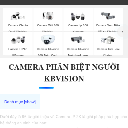
Camera Wifi 360
Camera Chuẩn
Camera Ip 360
Camera Xem Biển
Kbvision
Onvif Kbvision
Kbvision
Số Xe Kbvision
Camera H.265
Camera Kbvision
Camera Kbvision
Camera Kim Loại
KBvision
360 Toàn Cảnh
Motorized Lens
Kbvison
CAMERA PHÂN BIỆT NGƯỜI
KBVISION
Dưới đây là 96 từ giới thiệu về Camera IP 2K là giải pháp phù hợp cho
hệ thống an ninh của bạn: