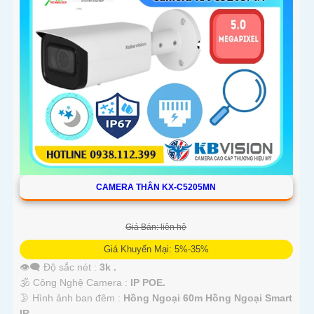
CAMERA THÂN KX-C5205MN
Giá Bán: liên hệ
Giá Khuyến Mại: 5%-35%
👁️‍🗨 Độ sắc nét :
3k .
🕉️ Công Nghệ Camera :
IP POE.
🌛 Hình ảnh ban đêm :
Hồng Ngoại 60m Hồng Ngoại Smart
IR.