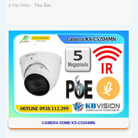
️₤ Đặt Điểm :
Thu Âm.
CAMERA DOME KX-C5204MN