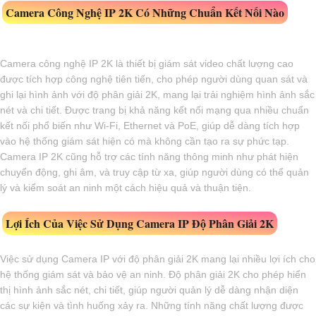
Camera Công Nghệ IP 2K Có Những Chuẩn Kết Nối Nào
Camera công nghệ IP 2K là thiết bị giám sát video chất lượng cao
được tích hợp công nghệ tiên tiến, cho phép người dùng quan sát và
ghi lại hình ảnh với độ phân giải 2K, mang lại trải nghiệm hình ảnh sắc
nét và chi tiết. Được trang bị khả năng kết nối mạng qua nhiều chuẩn
kết nối phổ biến như Wi-Fi, Ethernet và PoE, giúp dễ dàng tích hợp
vào hệ thống giám sát hiện có mà không cần tạo ra sự phức tạp.
Camera IP 2K cũng hỗ trợ các tính năng thông minh như phát hiện
chuyển động, ghi âm, và truy cập từ xa, giúp người dùng có thể quản
lý và kiểm soát an ninh một cách hiệu quả và thuận tiện.
Lợi Ích Của Việc Sử Dụng Camera IP Độ Phân Giải 2K
Việc sử dụng Camera IP với độ phân giải 2K mang lại nhiều lợi ích cho
hệ thống giám sát và bảo vệ an ninh. Độ phân giải 2K cho phép hiển
thị hình ảnh sắc nét, chi tiết, giúp người quản lý dễ dàng nhận diện
các sự kiện và tình huống xảy ra. Những tính năng chất lượng được