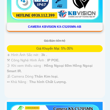
CAMERA KBVISION KX-C5205MN-AB
Giá Bán: liên hệ
Giá Khuyến Mại: 5%-35%
☀️ Hình Ảnh Sắc nét :
3k .
⚒ Công Nghệ Hình Ảnh :
IP POE.
🌛 Khi xem thiếu sáng :
Hồng Ngoại 60m Hồng Ngoại
Smart IR.
🕉️ Camera Dòng
Thân Kim loại.
️↭ Khả Năng :
Thu hình Chất Lượng.