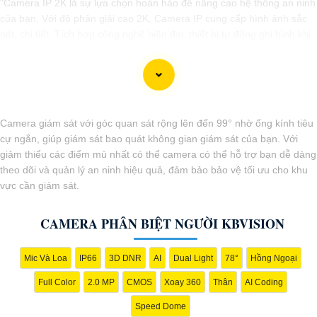
"Camera IP 2K là sự lựa chọn hoàn hảo để nâng cao hệ thống an ninh
của bạn. Với độ phân giải cao 2K, Camera IP cung cấp hình ảnh sắc
nét, chi tiết. Tích hợp công nghệ hiện đại, thiết bị tự động ghi hình khi
phát hiện chuyển động, nâng cao an toàn không bỏ lỡ bất kỳ sự kiện
nào. 📃
Đặc biệt
khả năng kết nối mạng linh hoạt giúp bạn dễ dàng
giám sát từ xa qua điện thoại di động. Camera IP 2K là giải pháp hiệu
quả để bảo vệ ngôi nhà hoặc doanh nghiệp của bạn."
Camera giám sát với góc quan sát rộng lên đến 99° nhờ ống kính tiêu
cự ngắn, giúp giám sát bao quát không gian giám sát của bạn. Với
giảm thiểu các điểm mù nhất có thể camera có thể hỗ trợ bạn dễ dàng
theo dõi và quản lý an ninh hiệu quả, đảm bảo bảo vệ tối ưu cho khu
vực cần giám sát.
CAMERA PHÂN BIỆT NGƯỜI KBVISION
Mic Và Loa
IP66
3D DNR
AI
Dual Light
78°
Hồng Ngoại
'
Full Color
2.0 MP
CMOS
Xoay 360
Thân
AI Coding
Speed Dome