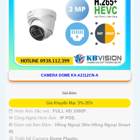
CAMERA DOME KX-A2112CN-A
Giá Bán:
Giá Khuyến Mại: 5%-35%
🦉 Hình Ảnh Sắc nét :
FULL HD 1080P .
⚒ Công Nghệ Hình Ảnh :
IP POE.
❂ Giám sát Ban Đêm :
Hồng Ngoại 30m Hồng Ngoại Smart
IR.
🕉️ Thiết Kế Camera
Dome Plastic.