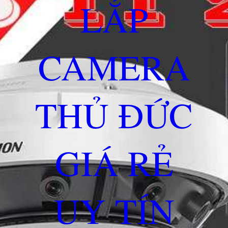
LẮP
CAMERA
THỦ ĐỨC
GIÁ RẺ
UY TÍN