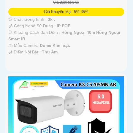
Giá Bán: liên hệ
Giá Khuyến Mại: 5%-35%
💯 Chất lượng hình :
3k .
🕉️ Công Nghệ Sử Dụng :
IP POE.
🌛 Khoảng Cách Ban Đêm :
Hồng Ngoại 40m Hồng Ngoại
Smart IR.
🕉️ Mẫu Camera
Dome Kim loại.
️🛃 Điểm Nỗi Bật :
Thu Âm.