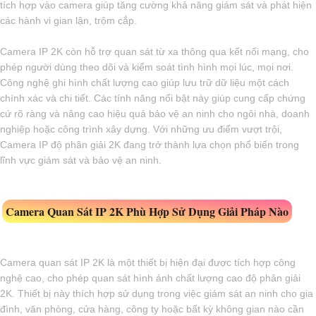
tích hợp vào camera giúp tăng cường khả năng giám sát và phát hiện
các hành vi gian lận, trộm cắp.
Camera IP 2K còn hỗ trợ quan sát từ xa thông qua kết nối mạng, cho
phép người dùng theo dõi và kiểm soát tình hình mọi lúc, mọi nơi.
Công nghệ ghi hình chất lượng cao giúp lưu trữ dữ liệu một cách
chính xác và chi tiết. Các tính năng nổi bật này giúp cung cấp chứng
cứ rõ ràng và nâng cao hiệu quả bảo vệ an ninh cho ngôi nhà, doanh
nghiệp hoặc công trình xây dựng. Với những ưu điểm vượt trội,
Camera IP độ phân giải 2K đang trở thành lựa chọn phổ biến trong
lĩnh vực giám sát và bảo vệ an ninh.
Camera Quan Sát IP 2K Phù Hợp Sử Dụng Giải Pháp Nào
Camera quan sát IP 2K là một thiết bị hiện đại được tích hợp công
nghệ cao, cho phép quan sát hình ảnh chất lượng cao độ phân giải
2K. Thiết bị này thích hợp sử dụng trong việc giám sát an ninh cho gia
đình, văn phòng, cửa hàng, công ty hoặc bất kỳ không gian nào cần