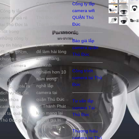
Công ty lắp
Công ty lắp
camera quận
camera wifi
Công ty lắp
Thủ Đức An
QUẬN Thủ
camera giá rẻ
Thành Phát
Đức
tại Thủ Đức là
luôn lấy chất
một trong
lượng sản
những công ty
Báo giá lắp
phẩm camera
uy tín hàng
camera quận
để làm hài lòng
đầu tại tphcm,
Thủ Đức
khách hàng,
chuyên sử
với kinh
dụng camera
Công trình
nghiệm hơn 10
quan sát chính
camera tại Thủ
năm trong
hãng chất
Đức
nghề lắp
lượng, ngoài ra
camera tại
dịch vụ lắp đặt
quận Thủ Đức
sửa chửa
Tư vấn lắp
An Thành Phát
camera quan
camera Tại
luôn mang lại
sát tại quận
Thủ Đức
những giá trị
Thủ Đức giá rẻ
sử dụng cao
Thương hiệu
nhất.
camera tại Thủ