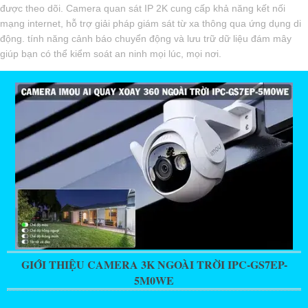
được theo dõi. Camera quan sát IP 2K cung cấp khả năng kết nối
mạng internet, hỗ trợ giải pháp giám sát từ xa thông qua ứng dụng di
động. tính năng cảnh báo chuyển động và lưu trữ dữ liệu đám mây
giúp bạn có thể kiểm soát an ninh mọi lúc, mọi nơi.
GIỚI THIỆU CAMERA 3K NGOÀI TRỜI IPC-GS7EP-
5M0WE