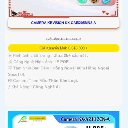
CAMERA KBVISION KX-CAI5205MN2-A
Giá Bán: 10,182,000 ₫
Giá Khuyến Mại: 6,618,300 ₫
☀️ Hình ảnh chất lượng :
Ultra 2k+ sắc nét .
🕉️ Công Nghệ Hình Ảnh :
IP POE.
💡 Tầm Nhìn Ban Đêm :
Hồng Ngoại 60m Hồng Ngoại
Smart IR.
🎼️ Camera Theo Mẫu
Thân Kim Loại.
️ƒ Khả Năng :
Công Nghệ AI.