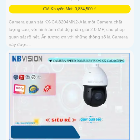
Giá Khuyến Mại: 9,834,500 ₫
Camera quan sát KX-CAi8204MN2-A là một Camera chất
lượng cao, với hình ảnh đạt độ phân giải 2.0 MP, cho phép
quan sát rõ nét. Ấn tượng ơn với những thông số là Camera
này được...