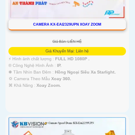
CAMERA KX-EAI2329UPN XOAY ZOOM
Giá Bán: LIÊN HỆ
Giá Khuyến Mại: Liên hệ
️⚡ Hình ảnh chất lượng :
FULL HD 1080P .
®️ Công Nghệ Hình Ảnh :
IP.
❃ Tầm Nhìn Ban Đêm :
Hồng Ngoại Siêu Xa Starlight.
💢 Camera Theo Mẫu
Xoay 360.
️⌘ Khả Năng :
Xoay Zoom.