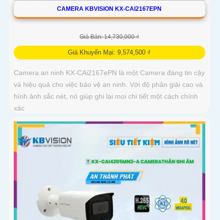
CAMERA KBVISION KX-CAI2167EPN
Giá Bán: 14,730,000 ₫
Giá Khuyến Mại: 9,574,500 ₫
Camera an ninh KX-CAi2167ePN là một Camera đáng tin cậy
và hiệu quả cho việc bảo vệ an ninh. Với độ phân giải cao và
hình ảnh sắc nét, nó giúp ghi lại mọi chi tiết một cách chính
xác