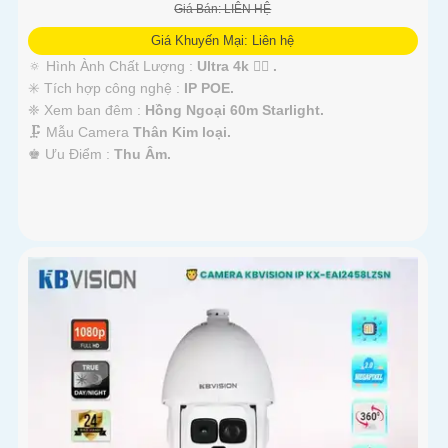
Giá Bán: LIÊN HỆ
Giá Khuyến Mại: Liên hệ
🔅 Hình Ành Chất Lượng :
Ultra 4k 👍🏾 .
✳️ Tích hợp công nghệ :
IP POE.
❈ Xem ban đêm :
Hồng Ngoại 60m Starlight.
🗜️ Mẫu Camera
Thân Kim loại.
️♚ Ưu Điểm :
Thu Âm.