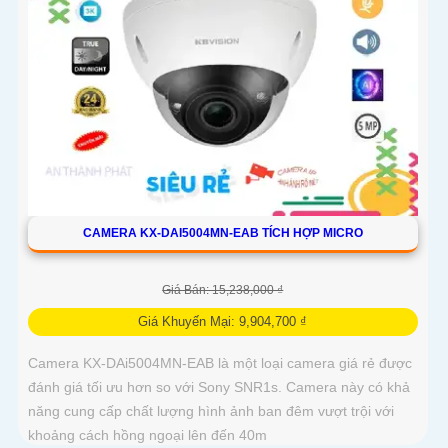
CAMERA KX-DAI5004MN-EAB TÍCH HỢP MICRO
Giá Bán: 15,238,000 ₫
Giá Khuyến Mại: 9,904,700 ₫
Camera KX-DAi5004MN-EAB là một loại camera giá rẻ được
đánh giá tối ưu hơn so với Sony SNR1s. Camera này có khả
năng cung cấp chất lượng hình ảnh ban đêm vượt trội với
khoảng cách hồng ngoại lên đến 40m