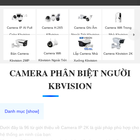
Camera Wifi Trong
Camera IP AI Full
Camera H.265
Camera Ghi Âm
Nhà Kbvision
Color Kbvision
KBvision
Ngoài Trời Kbvision
Camera Wifi
Bán Camera
Lắp Camera Nhà
Camera Kbvision 2K
Kbvision Ngoài Trời
Kbvision 2MP
Xưởng Kbvision
CAMERA PHÂN BIỆT NGƯỜI
KBVISION
Dưới đây là 96 từ giới thiệu về Camera IP 2K là giải pháp phù hợp cho
hệ thống an ninh của bạn: