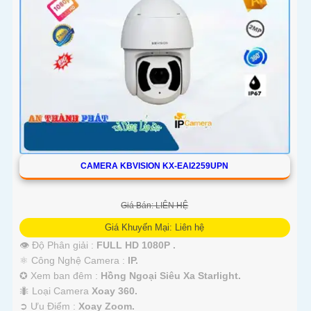
CAMERA KBVISION KX-EAI2259UPN
Giá Bán: LIÊN HỆ
Giá Khuyến Mại: Liên hệ
👁 Độ Phân giải :
FULL HD 1080P .
⚛️ Công Nghệ Camera :
IP.
✪ Xem ban đêm :
Hồng Ngoại Siêu Xa Starlight.
🐜 Loại Camera
Xoay 360.
️➲ Ưu Điểm :
Xoay Zoom.