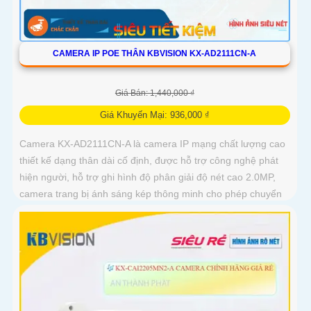
CAMERA IP POE THÂN KBVISION KX-AD2111CN-A
Giá Bán: 1,440,000 ₫
Giá Khuyến Mại: 936,000 ₫
Camera KX-AD2111CN-A là camera IP mạng chất lượng cao
thiết kế dạng thân dài cố định, được hỗ trợ công nghệ phát
hiện người, hỗ trợ ghi hình độ phân giải độ nét cao 2.0MP,
camera trang bị ánh sáng kép thông minh cho phép chuyển
đổi linh hoạt giữa chế độ hồng ngoại và led trợ sáng ban
đêm, giúp giám sát bảo vệ an ninh ban đêm một cách linh
hoạt