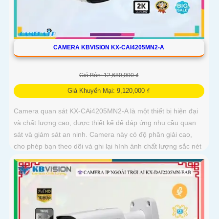
CAMERA KBVISION KX-CAI4205MN2-A
Giá Bán: 12,680,000 ₫
Giá Khuyến Mại: 9,120,000 ₫
Camera quan sát KX-CAi4205MN2-A là một thiết bị hiện đại
và chất lượng cao, được thiết kế để đáp ứng nhu cầu quan
sát và giám sát an ninh. Camera này có độ phân giải cao,
cho phép bạn theo dõi và ghi lại hình ảnh chất lượng sắc nét