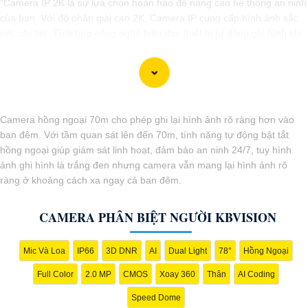
"Camera IP 2K là sự lựa chọn hoàn hảo để nâng cao hệ thống an ninh
của bạn. Với độ phân giải cao 2K, Camera IP cung cấp hình ảnh sắc
nét, chi tiết. Tích hợp công nghệ hiện đại, thiết bị tự động ghi hình khi
phát hiện chuyển động, nâng cao an toàn không bỏ lỡ bất kỳ sự kiện
nào. 📃
Đặc biệt
khả năng kết nối mạng linh hoạt giúp bạn dễ dàng
giám sát từ xa qua điện thoại di động. Camera IP 2K là giải pháp hiệu
quả để bảo vệ ngôi nhà hoặc doanh nghiệp của bạn."
Camera hồng ngoại 70m cho phép ghi lại hình ảnh rõ ràng hơn vào
ban đêm. Với tầm quan sát lên đến 70m, tính năng tự động bật tắt
hồng ngoại giúp giám sát linh hoạt, đảm bảo an ninh 24/7, tuy hình
ảnh ghi hình là trắng đen nhưng camera vẫn mang lại hình ảnh rõ
ràng ở khoảng cách xa ngay cả ban đêm.
CAMERA PHÂN BIỆT NGƯỜI KBVISION
Mic Và Loa
IP66
3D DNR
AI
Dual Light
78°
Hồng Ngoại
'
Full Color
2.0 MP
CMOS
Xoay 360
Thân
AI Coding
Speed Dome