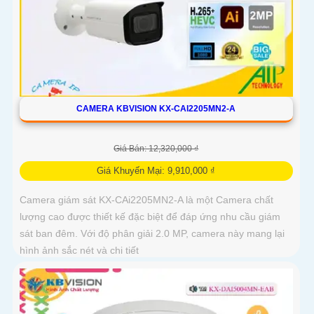
CAMERA KBVISION KX-CAI2205MN2-A
Giá Bán: 12,320,000 ₫
Giá Khuyến Mại: 9,910,000 ₫
Camera giám sát KX-CAi2205MN2-A là một Camera chất
lượng cao được thiết kế đặc biệt để đáp ứng nhu cầu giám
sát ban đêm. Với độ phân giải 2.0 MP, camera này mang lại
hình ảnh sắc nét và chi tiết