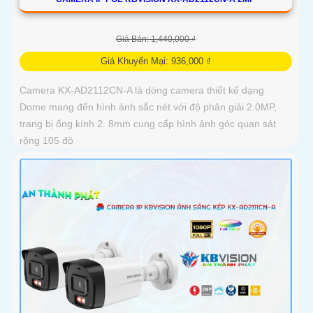
Giá Bán: 1,440,000 ₫
Giá Khuyến Mại: 936,000 ₫
Camera KX-AD2112CN-A là dòng camera thiết kế dạng
Dome mang đến hình ảnh sắc nét với độ phân giải 2.0MP,
trang bị ống kính 2. 8mm cung cấp hình ảnh góc quan sát
rộng 105 độ