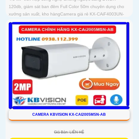
120db, giám sát ban đêm Full Color 50m chuyên dụng cho
xưởng sản xuất, kho hàngCamera giá rẻ KX-CAiF4003UN-
TiF-A, độ phân giải 4
CAMERA KBVISION KX-CAI2005MSN-AB
Giá Bán: LIÊN HỆ