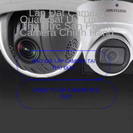
Lắp Đặt Camera
Quan Sát Uy Tín Tại
Thủ Đức Sản Phẩm
Camera Chính Hãng
BÁO GIÁ LẮP CAMERA TẠI
THỦ ĐỨC
CÔNG TY LẮP CAMERA THỦ
ĐỨC