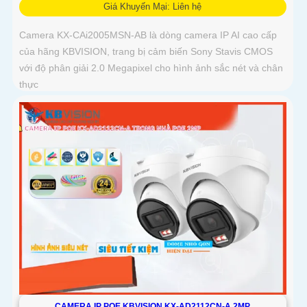
Giá Khuyến Mại: Liên hệ
Camera KX-CAi2005MSN-AB là dòng camera IP AI cao cấp
của hãng KBVISION, trang bị cảm biến Sony Stavis CMOS
với độ phân giải 2.0 Megapixel cho hình ảnh sắc nét và chân
thực
CAMERA IP POE KBVISION KX-AD2112CN-A 2MP