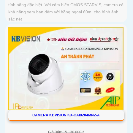
tính năng đặc biệt. Với cảm biến CMOS STARVIS, camera có
khả năng xem ban đêm với hồng ngoại 60m, cho hình ảnh
sắc nét
CAMERA KBVISION KX-CAI8204MN2-A
Giá Bán: 15,130,000 ₫