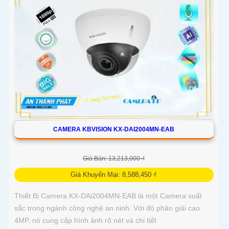
CAMERA KBVISION KX-DAI2004MN-EAB
Giá Bán: 13,213,000 ₫
Giá Khuyến Mại: 8,588,450 ₫
Thiết Bị Camera KX-DAi2004MN-EAB là một Camera xuất
sắc trong ngành công nghệ an ninh. Với độ phân giải cao
4MP, nó cung cấp hình ảnh rõ nét và chi tiết