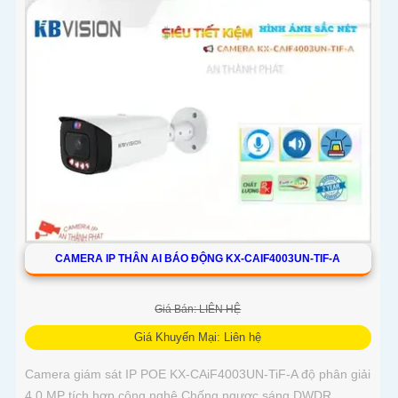
CAMERA IP THÂN AI BÁO ĐỘNG KX-CAIF4003UN-TIF-A
Giá Bán: LIÊN HỆ
Giá Khuyến Mại: Liên hệ
Camera giám sát IP POE KX-CAiF4003UN-TiF-A độ phân giải
4.0 MP tích hợp công nghệ Chống ngược sáng DWDR