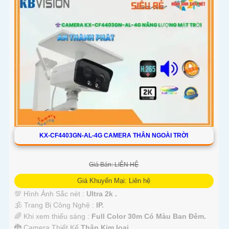
KX-CF4403GN-AL-4G CAMERA THÂN NGOÀI TRỜI
Giá Bán: LIÊN HỆ
Giá Khuyến Mại: Liên hệ
💯 Hình Ảnh Sắc nét :
Ultra 2k .
🕉️ Trang Bị Công Nghệ :
IP.
🌈 Khi xem thiếu sáng :
Full Color 30m Có Màu Ban Ðêm.
🐉️ Camera Thiết Kế
Thân Kim loại.