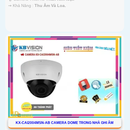
️⇝ Khả Năng :
Thu Âm Và Loa.
KX-CAI2004MSN-AB CAMERA DOME TRONG NHÀ GHI ÂM