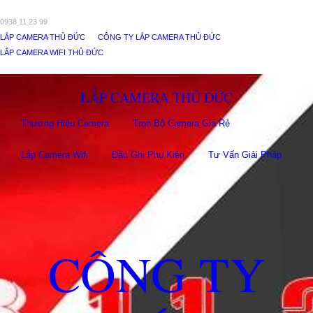
0938 11 23 99
LẮP CAMERA THỦ ĐỨC
CÔNG TY LẮP CAMERA THỦ ĐỨC
LẮP CAMERA WIFI THỦ ĐỨC
LẮP CAMERA THỦ ĐỨC
Thương Hiệu Camera
Trọn Bộ Camera Giá Rẻ
Lắp Camera Wifi
Đầu Ghi Phụ Kiên
Tư Vấn Giải Pháp
CÔNG TY