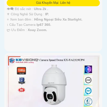
Giá Khuyến Mại: Liên hệ
👁️‍🗨 Độ sắc nét :
Ultra 2k .
⚜️ Công Nghệ Sử Dụng :
IP.
⭐ Xem ban đêm :
Hồng Ngoại Siêu Xa Starlight.
↕️ Cấu Tạo Camera
Ip67 360.
️ლ Ưu Điểm :
Xoay Zoom.