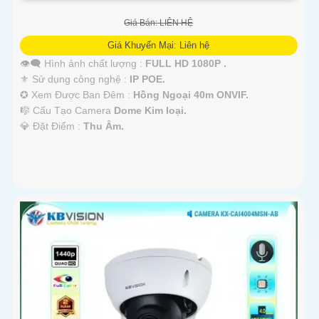
Giá Bán: LIÊN HỆ
Giá Khuyến Mại: Liên hệ
👁️‍🗨 Hình ảnh chất lượng :
FULL HD 1080P .
⚜️ Sử dụng công nghệ :
IP POE.
✪ Xem Được Ban Đêm :
Hồng Ngoại 40m ONVIF.
🎼️ Cấu Tạo Camera
Dome Kim loại.
️💎 Đặt Điểm :
Thu Âm.