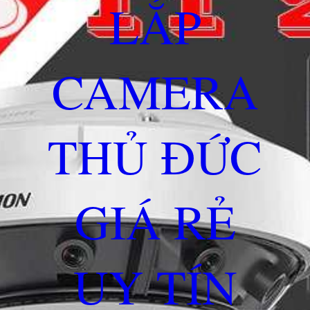
LẮP
CAMERA
THỦ ĐỨC
GIÁ RẺ
UY TÍN