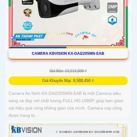
CAMERA KBVISION KX-DAI2205MN-EAB
Giá Bán: 13,213,000 ₫
Giá Khuyến Mại: 8,588,450 ₫
Camera An Ninh KX-DAi2205MN-EAB là một Camera siêu
sáng và đẹp với chất lượng FULL HD 1080P, giúp bạn giám
sát hiệu quả vùng không gian của mình. Camera này cũng
được trang bị...