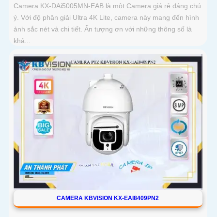
Camera KX-DAi5005MN-EAB là một Camera giá rẻ đáng chú
ý. Với độ phân giải Ultra 4K Lite, camera này mang đến hình
ảnh sắc nét và chi tiết. Ấn tượng ơn với những thông số là
khả...
CAMERA KBVISION KX-EAI8409PN2