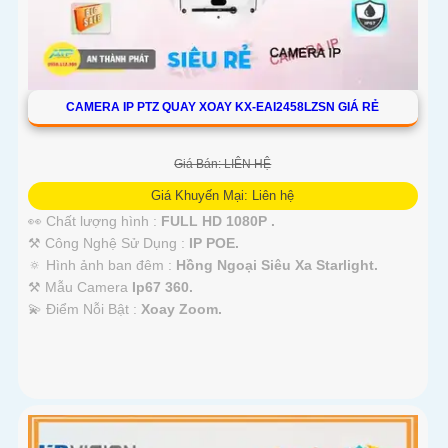
CAMERA IP PTZ QUAY XOAY KX-EAI2458LZSN GIÁ RẺ
Giá Bán: LIÊN HỆ
Giá Khuyến Mại: Liên hệ
👀 Chất lượng hình :
FULL HD 1080P .
⚒ Công Nghệ Sử Dụng :
IP POE.
🔅 Hình ảnh ban đêm :
Hồng Ngoại Siêu Xa Starlight.
⚒ Mẫu Camera
Ip67 360.
️💫 Điểm Nỗi Bật :
Xoay Zoom.