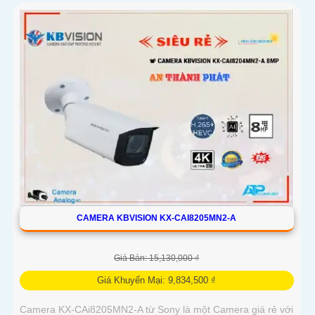
CAMERA KBVISION KX-CAI8205MN2-A
Giá Bán: 15,130,000 ₫
Giá Khuyến Mại: 9,834,500 ₫
Camera KX-CAi8205MN2-A từ Sony là một Camera giá rẻ với