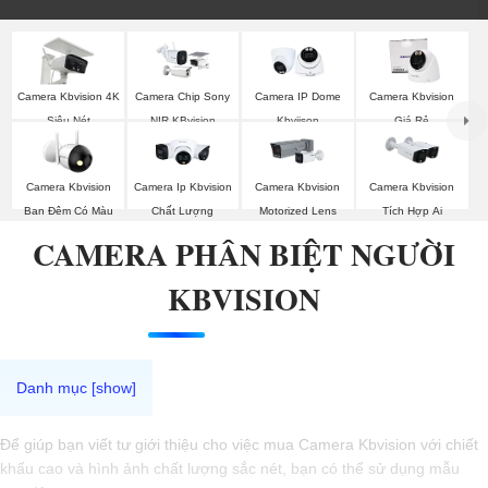
Camera Kbvision 4K
Camera Chip Sony
Camera IP Dome
Camera Kbvision
Siêu Nét
NIR KBvision
Kbviison
Giá Rẻ
Camera Kbvision
Camera Ip Kbvision
Camera Kbvision
Camera Kbvision
Ban Đêm Có Màu
Chất Lượng
Motorized Lens
Tích Hợp Ai
CAMERA PHÂN BIỆT NGƯỜI
KBVISION
Để giúp bạn viết tư giới thiệu cho việc mua Camera Kbvision với chiết
khấu cao và hình ảnh chất lượng sắc nét, bạn có thể sử dụng mẫu