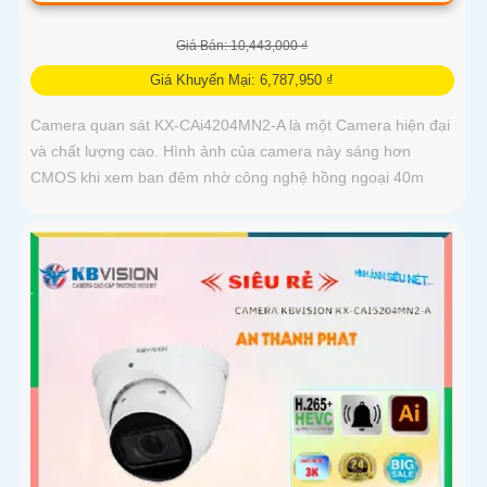
Giá Bán: 10,443,000 ₫
Giá Khuyến Mại: 6,787,950 ₫
Camera quan sát KX-CAi4204MN2-A là một Camera hiện đại
và chất lượng cao. Hình ảnh của camera này sáng hơn
CMOS khi xem ban đêm nhờ công nghệ hồng ngoại 40m