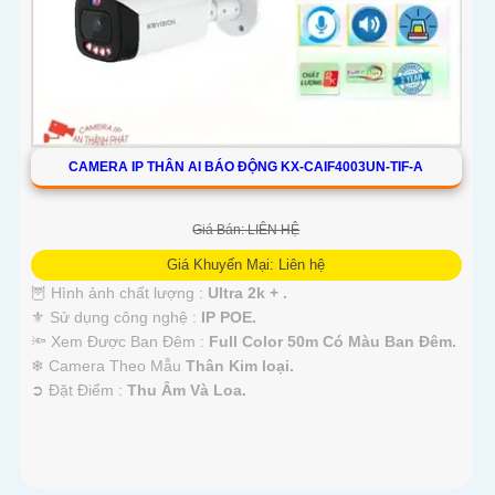
CAMERA IP THÂN AI BÁO ĐỘNG KX-CAIF4003UN-TIF-A
Giá Bán: LIÊN HỆ
Giá Khuyến Mại: Liên hệ
🦉 Hình ảnh chất lượng :
Ultra 2k + .
⚜️ Sử dụng công nghệ :
IP POE.
🔦 Xem Được Ban Đêm :
Full Color 50m Có Màu Ban Ðêm.
❄ Camera Theo Mẫu
Thân Kim loại.
️➲ Đặt Điểm :
Thu Âm Và Loa.