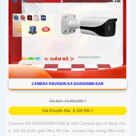
CAMERA KBVISION KX-DAI5005MN-EAB
Giá Bán: 12,490,000 ₫
Giá Khuyến Mại: 8,118,500 ₫
Camera KX-DAi5005MN-EAB là một Camera giá rẻ đáng chú
ý. Với độ phân giải Ultra 4K Lite, camera này mang đến hình