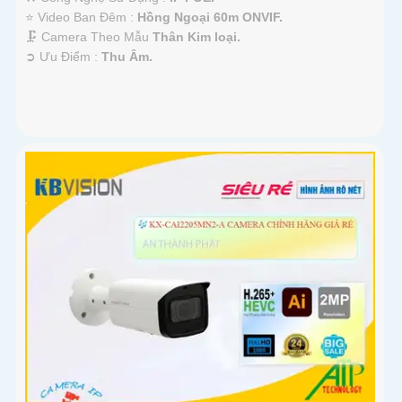
⭐ Video Ban Đêm :
Hồng Ngoại 60m ONVIF.
🗜️ Camera Theo Mẫu
Thân Kim loại.
️➲ Ưu Điểm :
Thu Âm.