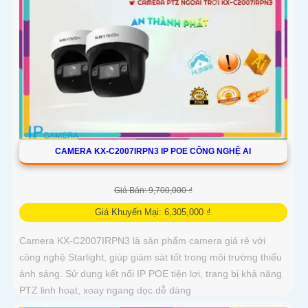
CAMERA KX-C2007IRPN3 IP POE CÔNG NGHỆ AI
Giá Bán: 9,700,000 ₫
Giá Khuyến Mại: 6,305,000 ₫
Camera KX-C2007IRPN3 là sản phẩm camera giá rẻ với
công nghệ Starlight, giúp giám sát tốt trong môi trường thiếu
ánh sáng. Sử dụng kết nối IP POE tiện lợi, trang bị khả năng
PTZ linh hoạt, xoay ngang dọc dễ dàng