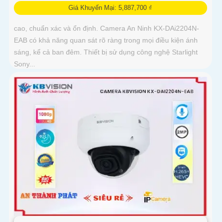
Giá Khuyến Mại: 5,887,700 ₫
cao, chuẩn xác và ổn định. Camera An Ninh KX-DAi2204N-
EAB có khả năng quan sát rõ ràng trong mọi điều kiện ánh
sáng, kể cả ban đêm. Thiết bị sử dụng công nghệ Starlight
Sony...