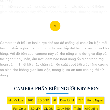
sau đây:
"Tìm kiếm sự an toàn và chất lượng hình ảnh sắc nét cho hệ thống
giám sát của bạn? Hãy đến với Camera Kbvision - thương hiệu uy tín
với chiết khấu cao. Với công nghệ hàng đầu, Camera Kbvision mang
đến cho bạn hình ảnh chất lượng cao, rõ nét và độ tin cậy cao. Đừng
để bất kỳ sự cố nào xảy ra mà không có sự giám sát chuyên nghiệp.
Hãy đầu tư vào Camera Kbvision và yên tâm bảo vệ gia đình và tài
sản của bạn ngay hôm nay!"
Camera thiết kế kim loại được chế tạo để chống lại các điều kiện môi
Bạn có thể điều chỉnh và thêm vào nội dung trên để phù hợp với nhu
trường khắc nghiệt, rất phù hợp cho việc lắp đặt tại nhà xưởng và kho
cầu cụ thể của bạn. Chúc bạn thành công!
hàng. Với độ bền cao, camera này có khả năng chịu đựng va đập và
tác động từ bụi bẩn, ẩm ướt, đảm bảo hoạt động ổn định trong mọi
hoàn cảnh. Thiết kế chắc chắn và hiệu suất vượt trội giúp tăng cường
an ninh cho không gian làm việc, mang lại sự an tâm cho người sử
dụng.
CAMERA PHÂN BIỆT NGƯỜI KBVISION
Mic Và Loa
IP66
3D DNR
AI
Dual Light
78°
Hồng Ngoại
Full Color
2.0 MP
CMOS
Xoay 360
Thân
AI Coding
'