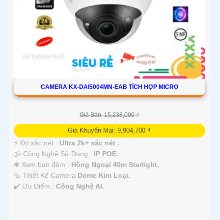
CAMERA KX-DAI5004MN-EAB TÍCH HỢP MICRO
Giá Bán: 15,238,000 ₫
Giá Khuyến Mại: 9,904,700 ₫
️⚡ Độ sắc nét :
Ultra 2k+ sắc nét .
🕉️ Công Nghệ Sử Dụng :
IP POE.
❃ Xem ban đêm :
Hồng Ngoại 40m Starlight.
🔩 Thiết Kế Camera
Dome Kim Loại.
️✔️ Ưu Điểm :
Công Nghệ AI.