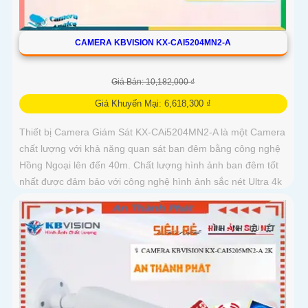
CAMERA KBVISION KX-CAI5204MN2-A
Giá Bán: 10,182,000 ₫
Giá Khuyến Mại: 6,618,300 ₫
Thiết bị Camera Giám Sát KX-CAi5204MN2-A là một Camera
chất lượng với khả năng quan sát ban đêm bằng công nghệ
Hồng Ngoại lên đến 40m. Chất lượng hình ảnh ban đêm tốt
nhất được đảm bảo với công nghệ hình ảnh sắc nét Ultra 4k
lite của hãng IP POE