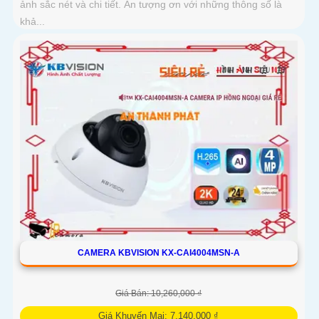
ảnh sắc nét và chi tiết. Ấn tượng ơn với những thông số là
khả...
CAMERA KBVISION KX-CAI4004MSN-A
Giá Bán: 10,260,000 ₫
Giá Khuyến Mại: 7,140,000 ₫