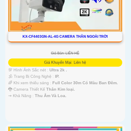
KX-CF4403GN-AL-4G CAMERA THÂN NGOÀI TRỜI
Giá Bán: LIÊN HỆ
Giá Khuyến Mại: Liên hệ
💯 Hình Ảnh Sắc nét :
Ultra 2k .
🕉️ Trang Bị Công Nghệ :
IP.
🌈 Khi xem thiếu sáng :
Full Color 30m Có Màu Ban Ðêm.
🐉️ Camera Thiết Kế
Thân Kim loại.
️⇝ Khả Năng :
Thu Âm Và Loa.