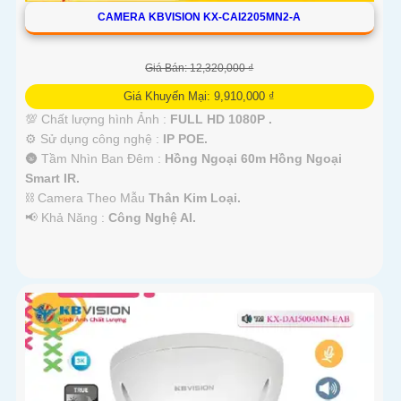
CAMERA KBVISION KX-CAI2205MN2-A
Giá Bán: 12,320,000 ₫
Giá Khuyến Mại: 9,910,000 ₫
💯 Chất lượng hình Ảnh :
FULL HD 1080P .
⚙ Sử dụng công nghệ :
IP POE.
🌚 Tầm Nhìn Ban Đêm :
Hồng Ngoại 60m Hồng Ngoại
Smart IR.
⛓ Camera Theo Mẫu
Thân Kim Loại.
️📢 Khả Năng :
Công Nghệ AI.