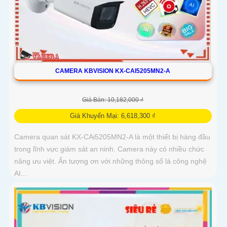
CAMERA KBVISION KX-CAI5205MN2-A
Giá Bán: 10,182,000 ₫
Giá Khuyến Mại: 6,618,300 ₫
Camera quan sát KX-CAi5205MN2-A là một thiết bị hàng đầu
trong lĩnh vực giám sát an ninh. Camera này có nhiều chức
năng ưu việt. Ấn tượng ơn với những thông số là công nghệ
AI...