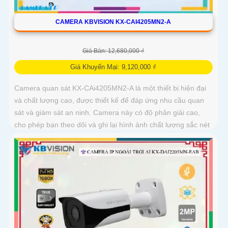
CAMERA KBVISION KX-CAI4205MN2-A
Giá Bán: 12,680,000 ₫
Giá Khuyến Mại: 9,120,000 ₫
Camera quan sát KX-CAi4205MN2-A là một thiết bị hiện đại
và chất lượng cao, được thiết kế để đáp ứng nhu cầu quan
sát và giám sát an ninh. Camera này có độ phân giải cao,
cho phép bạn theo dõi và ghi lại hình ảnh chất lượng sắc nét