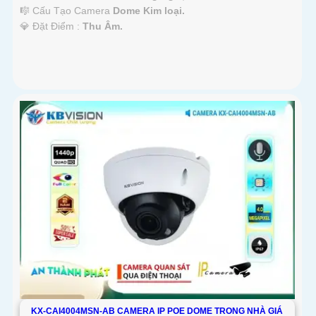
🎼️ Cấu Tạo Camera
Dome Kim loại.
️💎 Đặt Điểm :
Thu Âm.
KX-CAI4004MSN-AB CAMERA IP POE DOME TRONG NHÀ GIÁ