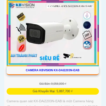
CAMERA KBVISION KX-DAI2203N-EAB
Giá Bán: 9,058,000 ₫
Giá Khuyến Mại: 5,887,700 ₫
Camera quan sát KX-DAi2203N-EAB là một Camera hàng