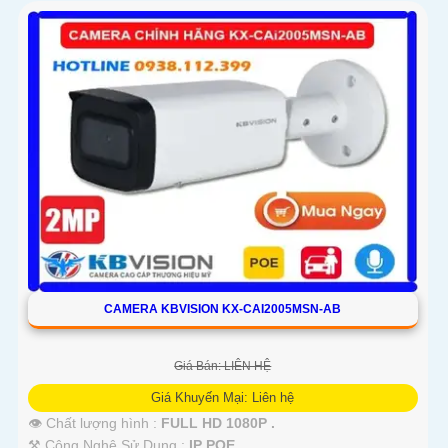
CAMERA KBVISION KX-CAI2005MSN-AB
Giá Bán: LIÊN HỆ
Giá Khuyến Mại: Liên hệ
👁 Chất lượng hình :
FULL HD 1080P .
⚒ Công Nghệ Sử Dụng :
IP POE.