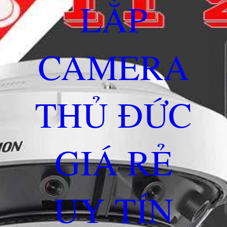
LẮP
CAMERA
THỦ ĐỨC
GIÁ RẺ
UY TÍN