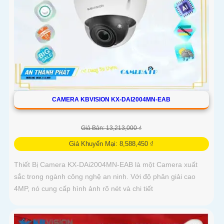
CAMERA KBVISION KX-DAI2004MN-EAB
Giá Bán: 13,213,000 ₫
Giá Khuyến Mại: 8,588,450 ₫
Thiết Bị Camera KX-DAi2004MN-EAB là một Camera xuất
sắc trong ngành công nghệ an ninh. Với độ phân giải cao
4MP, nó cung cấp hình ảnh rõ nét và chi tiết