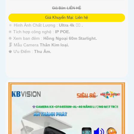
Giá Bán: LIÊN HỆ
Giá Khuyến Mại: Liên hệ
🔅 Hình Ành Chất Lượng :
Ultra 4k 👍🏾 .
✳️ Tích hợp công nghệ :
IP POE.
❈ Xem ban đêm :
Hồng Ngoại 60m Starlight.
🗜️ Mẫu Camera
Thân Kim loại.
️♚ Ưu Điểm :
Thu Âm.