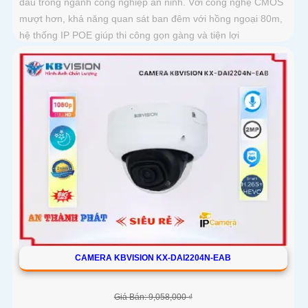
đầu trong ngành công nghiệp an ninh. Với công nghệ CMOS
mượt hơn, khả năng quan sát ban đêm với hồng ngoại 80m,
hệ thống IP POE giúp thi công gọn gàng và tiện lợi
CAMERA KBVISION KX-DAI2204N-EAB
Giá Bán: 9,058,000 ₫