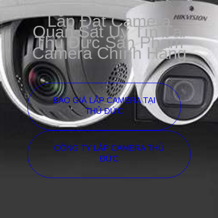
Lắp Đặt Camera
Quan Sát Uy Tín Tại
Thủ Đức Sản Phẩm
Camera Chính Hãng
BÁO GIÁ LẮP CAMERA TẠI
THỦ ĐỨC
CÔNG TY LẮP CAMERA THỦ
ĐỨC