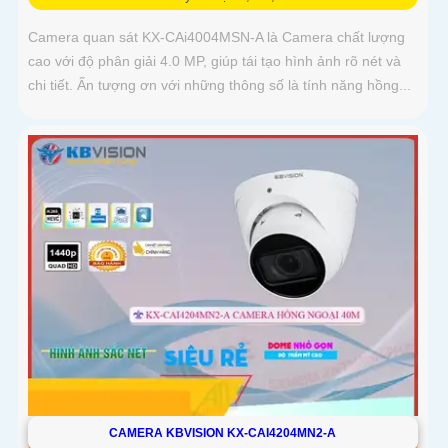
Camera quan sát KX-CAi4004MSN-A là Camera chất lượng
cao với độ phân giải 4.0 MP, giúp tái tạo hình ảnh rõ nét và
chi tiết. Ấn tượng ơn với những thông số là tính năng hồng...
CAMERA KBVISION KX-CAI4204MN2-A