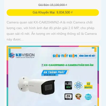
Giá Bán: 15,130,000 ₫
Giá Khuyến Mại: 9,834,500 ₫
Camera quan sát KX-CAi8204MN2-A là một Camera chất
lượng cao, với hình ảnh đạt độ phân giải 2.0 MP, cho phép
quan sát rõ nét. Ấn tượng ơn với những thông số là Camera
này được...