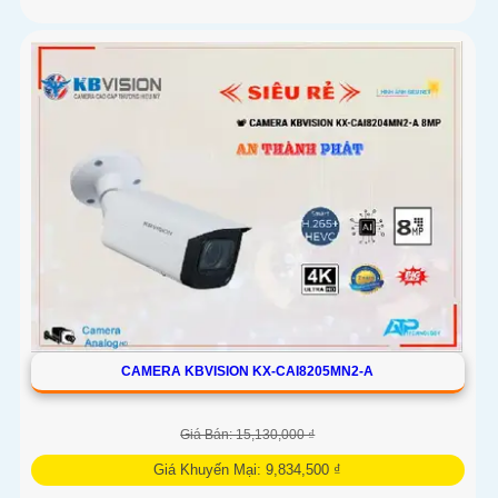
CAMERA KBVISION KX-CAI8205MN2-A
Giá Bán: 15,130,000 ₫
Giá Khuyến Mại: 9,834,500 ₫