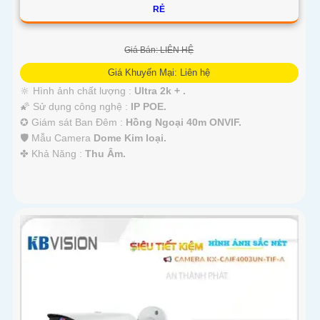
RẺ
Giá Bán: LIÊN HỆ
Giá Khuyến Mại: Liên hệ
🔆 Hình ảnh chất lượng :
Ultra 2k + .
🌠 Sử dụng công nghệ :
IP POE.
✪ Giám sát Ban Đêm :
Hồng Ngoại 40m ONVIF.
🛡 Mẫu Camera
Dome Kim loại.
️✤ Khả Năng :
Thu Âm.