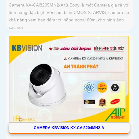
Camera KX-CAi8205MN2-A từ Sony là một Camera giá rẻ với
tính năng đặc biệt. Với cảm biến CMOS STARVIS, camera có
khả năng xem ban đêm với hồng ngoại 60m, cho hình ảnh
sắc nét
CAMERA KBVISION KX-CAI8204MN2-A