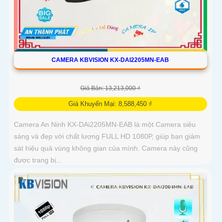
CAMERA KBVISION KX-DAI2205MN-EAB
Giá Bán: 13,213,000 ₫
Giá Khuyến Mại: 8,588,450 ₫
Camera An Ninh KX-DAi2205MN-EAB là một Camera siêu
sáng và đẹp với chất lượng FULL HD 1080P, giúp bạn giám
sát hiệu quả vùng không gian của mình. Camera này cũng
được trang bị...