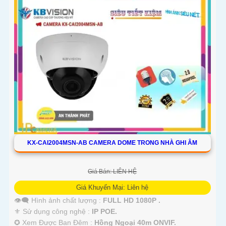
KX-CAI2004MSN-AB CAMERA DOME TRONG NHÀ GHI ÂM
Giá Bán: LIÊN HỆ
Giá Khuyến Mại: Liên hệ
👁️‍🗨 Hình ảnh chất lượng :
FULL HD 1080P .
⚜️ Sử dụng công nghệ :
IP POE.
✪ Xem Được Ban Đêm :
Hồng Ngoại 40m ONVIF.