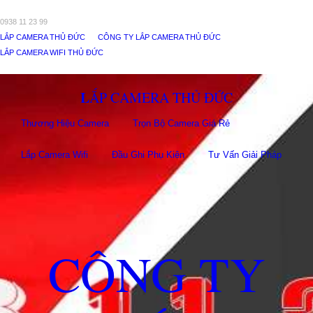
0938 11 23 99
LẮP CAMERA THỦ ĐỨC
CÔNG TY LẮP CAMERA THỦ ĐỨC
LẮP CAMERA WIFI THỦ ĐỨC
LẮP CAMERA THỦ ĐỨC
Thương Hiệu Camera
Trọn Bộ Camera Giá Rẻ
Lắp Camera Wifi
Đầu Ghi Phụ Kiên
Tư Vấn Giải Pháp
CÔNG TY